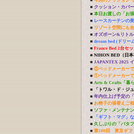
■
今回のクッション
■
クッション・カバ
■
本日お渡しの「お
■
レースカーテンの
■
リゾート空間にも
■
オズボーン&リトル社
■
dream bed 
■
France Bed 
■
NIHON BED（
■
JAPANTEX 20
■
②ベッドメーカー
■
①ベッドメーカー
■
Arts & Craft
■
「トワル・ド・ジ
■
年内仕上げ予定の
■
お椅子の張替えご
■
ソファ・メンテナ
■
「ギフト・マグ」
■
久しぶりの「バタ
■
第100回 東京ギフ