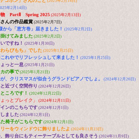
の「デコポン」さんのこと
(2025年2月14日)
2025年2月14日)
artⅡ Spring 2025
(2025年2月13日)
郎さんの作品鑑賞
(2025年2月7日)
様から「恵方巻」届きました！
(2025年2月2日)
出掛けてみました
(2025年2月2日)
たいですね！
(2025年1月30日)
倉わらびもち」でした
(2025年1月25日)
やこれやでリフレッシュして来ました！
(2025年1月25日)
ちょっと一息
(2025年1月21日)
メカの事で
(2025年1月21日)
すが、クリスマスが似合うグランドピアノでしょ。
(2024年12月26日)
へと近づく空間作り
(2024年12月26日)
たところです！
(2024年12月22日)
ちょっとブレイク」
(2024年12月11日)
ザインのこちらです
(2024年12月1日)
荷しました
(2024年12月1日)
れた椅子がこちらです
(2024年12月1日)
ツリーをウィンドウに飾りましたよ
(2024年11月23日)
ル、飾り台にもティーテーブルとしても良さそう
(2024年11月9日)