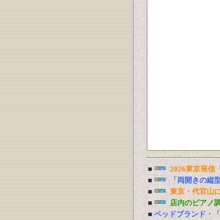
■
2026東京発
■
「両開きの縦
■
東京・代官山に
■
店内のピアノ
■
ベッドブランド・