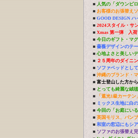
■
人気の「ダウンピ
■
お客様のお張替え
■
GOOD DESIG
■
2024スタイル・サ
■
Xmas 第一弾 入
■
今日のギフト・マ
■
薔薇デザインのテ
■
心地よさと美しい
■
２５周年のダイニ
■
ソファベッドとし
■
沖縄のブランド・
■
富士登山した方か
■
とっても綺麗な絨
■
「遮光1級カーテン
■
ミックス生地に白
■
今回の「お庭にい
■
英国モリス、バン
■
和室の窓辺にもシ
■
ソファのお張替え