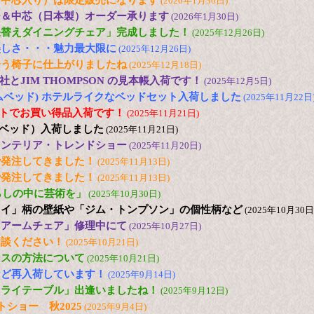
（中芯入り）は限定販売になります
(2026年1月30日)
ー＆中芯（日本製）オーダー承ります
(2026年1月30日)
張替えダイニングチェア」完成しました！
(2025年12月26日)
美しさ・・・魅力最大限に
(2025年12月26日)
合う椅子に仕上がりましたね
(2025年12月18日)
とJIM THOMPSON の見本帳入荷です！
(2025年12月5日)
(ドリームベッド) ホテルライクなベッドセット入荷しました
(2025年11月22日
2台セットでお買い得品入荷です！
(2025年11月21日)
日本ベッド）入荷しました
(2025年11月21日)
25 インテリア・トレンドショー
(2025年11月20日)
で発注してきました！
(2025年11月13日)
で発注してきました！
(2025年11月13日)
s「暮らしの中に芸術を」
(2025年10月30日)
ュイ」柄の壁紙や「ジム・トンプソン」の個性柄など
(2025年10月30日
「アームチェア」修理中にて
(2025年10月27日)
相談ください！
(2025年10月21日)
ンスの方法について
(2025年10月21日)
など再入荷しています！
(2025年9月14日)
フライテーブル」出逢いましたね！
(2025年9月12日)
トショー 秋2025
(2025年9月4日)