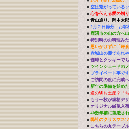
■
2/14（金）因島
■
空は繋がっている
(
■
心を伝える愛の贈り物 P
■
青山通り、岡本太
■
2月２日節分 お客
■
鹿沼市の山の方へ
■
特別時のお料理み
■
思いがけずに「鎌
■
赤城山の麓であれ
■
珈琲とクッキーで
■
ツインシェードの
■
プライベート事で
■
ご訪問の度に完成
■
新年の準備を始め
■
道の駅お土産？「
■
もう一枚が総柄デ
■
オリジナル絨毯入
■
40数年前に製造さ
■
弊社のクリスマス
■
こちらの丸テーブ