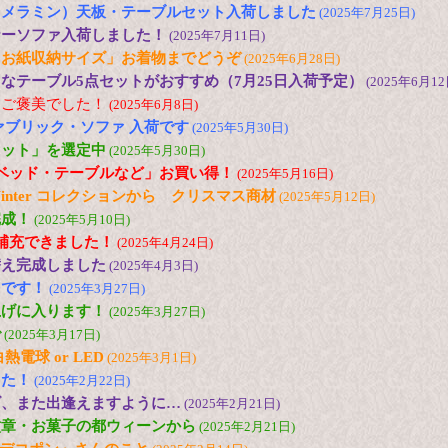
（メラミン）天板・テーブルセット入荷しました
(2025年7月25日)
ナーソファ入荷しました！
(2025年7月11日)
とお紙収納サイズ」お着物までどうぞ
(2025年6月28日)
なテーブル5点セットがおすすめ（7月25日入荷予定）
(2025年6月12
にご褒美でした！
(2025年6月8日)
ァブリック・ソファ 入荷です
(2025年5月30日)
セット」を選定中
(2025年5月30日)
ベッド・テーブルなど」お買い得！
(2025年5月16日)
and Winter コレクションから クリスマス商材
(2025年5月12日)
完成！
(2025年5月10日)
ど補充できました！
(2025年4月24日)
替え完成しました
(2025年4月3日)
台です！
(2025年3月27日)
上げに入ります！
(2025年3月27日)
で
(2025年3月17日)
電球 or LED
(2025年3月1日)
した！
(2025年2月22日)
ズ、また出逢えますように…
(2025年2月21日)
紋章・お菓子の都ウィーンから
(2025年2月21日)