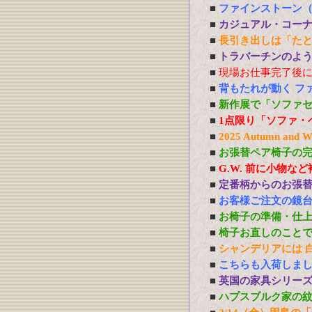
■
ファインストーン
■
カジュアル・コー
■
長引き出しは「た
■
トラバーチンのよう
■
現場お仕事完了後
■
背もたれが動く フ
■
新作展で「ソファ
■
1点限り「ソファ・
■
2025 Autumn 
■
お張替ペア椅子の
■
G.W. 前に小物な
■
定番柄からのお張
■
お客様ご注文の鏡
■
お椅子の準備・仕
■
椅子お直しのこと
■
シャンデリアには 白熱
■
こちらも入荷しま
■
英国の家具シリー
■
ハプスブルク家の