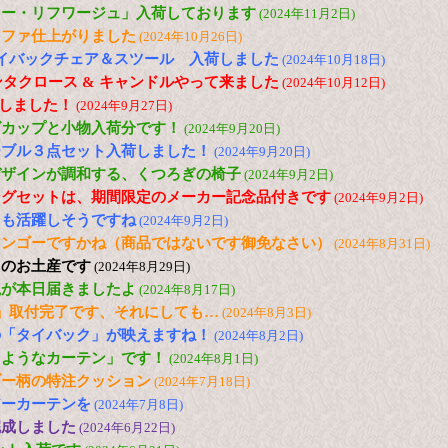
ロー・リフワージュ」入荷しております
(2024年11月2日)
ソファ仕上がりました
(2024年10月26日)
N ハイバックチェア＆スツール 入荷しました
(2024年10月18日)
ンタクロース & キャンドルやって来ました
(2024年10月12日)
荷しました！
(2024年9月27日)
グカップと小物入荷分です！
(2024年9月20日)
ーブル３点セット入荷しました！
(2024年9月20日)
デザインが調和する、くつろぎの椅子
(2024年9月2日)
ングセットは、期間限定のメーカー記念品付きです
(2024年9月2日)
ても活躍しそうですね
(2024年9月2日)
マンゴーですかね（商品ではないです御免なさい）
(2024年8月31日)
らのお土産です
(2024年8月29日)
毯が本日届きましたよ
(2024年8月17日)
」取付完了です、それにしても…
(2024年8月3日)
の「タイバック」が映えますね！
(2024年8月2日)
るようなカーテン」です！
(2024年8月1日)
ブー柄の特注クッション
(2024年7月18日)
アーカーテンを
(2024年7月8日)
完成しました
(2024年6月22日)