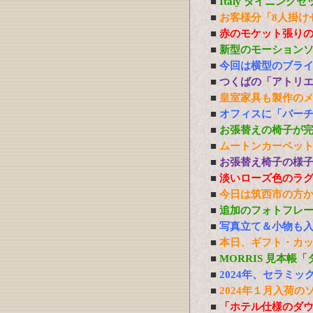
■
Italy ダイニング
■
お客様分「8人掛け
■
赤のモケット張り
■
新型のモーション
■
今回は横型のブラ
■
つくばの「アトリ
■
皇室家具も製作の
■
オフィスに「バーチ
■
お張替えの椅子が
■
ムートンカーペッ
■
お張替え椅子の様
■
淡いローズ色のラ
■
今日は筑西市の方
■
追加のフォトフレ
■
写真立て＆小物も
■
本日、ギフト・カ
■
MORRIS 見本帳
■
2024年、セラミ
■
2024年１月入荷の
■
「ホテル仕様のダ