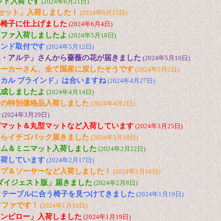
セット入荷です
(2024年6月21日)
セット」入荷しました！
(2024年6月15日)
の椅子に仕上げました
(2024年6月4日)
ソファ入荷しましたよ
(2024年5月18日)
インド取付です
(2024年5月12日)
エ・アルテ」さんから薔薇の花が届きました
(2024年5月10日)
メーカーさん、全て国産に戻したそうです
(2024年5月2日)
カル ブラインド」は合いますね
(2024年4月27日)
完成しましたよ
(2024年4月14日)
トの特別価格品入荷しました
(2024年4月2日)
子
(2024年3月29日)
グマット＆丸型マットなど入荷しています
(2024年3月25日)
からイチゴパック届きました
(2024年3月18日)
ーム＆ミニマット入荷しました
(2024年2月22日)
入荷しています
(2024年2月17日)
ップ＆ソーサーなど入荷しました！
(2024年2月16日)
「ダイジェスト版」届きました
(2024年2月8日)
ックテーブルに合う椅子を見つけてきました
(2024年1月19日)
ソファです！
(2024年1月19日)
ウンピロー」入荷しました
(2024年1月19日)