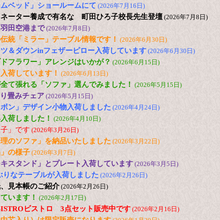
ームベッド」ショールームにて
(2026年7月16日)
ィネーター養成で有名な 町田ひろ子校長先生登壇
(2026年7月8日)
に羽田空港まで
(2026年7月8日)
の伝統「ミラー」テーブル情報です！
(2026年6月30日)
ツ＆ダウンinフェザーピロー入荷しています
(2026年6月30日)
ブドフラワー」アレンジはいかが？
(2026年6月15日)
も入荷しています！
(2026年6月13日)
が全て張れる「ソファ」選んでみました！
(2026年5月15日)
 折り畳みチェア
(2026年5月15日)
リボン」デザイン小物入荷しました
(2026年4月24日)
再入荷しました！
(2026年4月10日)
様子」です
(2026年3月26日)
修理のソファ」を納品いたしました
(2026年3月22日)
品」の様子
(2026年3月7日)
ーキスタンド」とプレート入荷しています
(2026年3月5日)
の小ぶりなテーブルが入荷しました
(2026年2月26日)
紙、見本帳のご紹介
(2026年2月26日)
しています！
(2026年2月17日)
 色のBISTROビストロ 3点セット販売中です
(2026年2月16日)