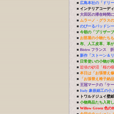
■
広島本社の「ドリ
■
インテリアコーデ
■
大田区の滞在時間
■
ムラーノ・グラス
■
のびーるパッドシー
■
今朝の「プリザー
■
お部屋の小物たち
■
布、人工皮革、革
■
Bistro フランス
■
新作「ストーン＆
■
日常使いの小物が
■
近頃の砂沼「桜の
■
本日は「お張替え
■
「お張替え椅子納
■
王冠マークの「ケ
■
Italy 象嵌細工
■
トワルドジュイ壁
■
小物商品たち入荷
■
Willow Green