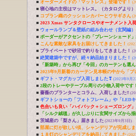
■
オーダーメイドの「マットレス」登場です！
(
■
寝心地の主役はマットレス。（カタログより）
■
コブラン織のクッションカバーとウサギさん
(
■
2023 Xmas サンタクロースやオーナメント入
■
ウォールランプ＆壁紙の組み合わせ（玄関編）
■
ボーダーがアクセントの「プレーンシェード」
■
こんな素敵な家具をお届けしてきました！
(20
■
プライベートで砂沼で釣りをしてきました！
(
■
絶賛建築中ですが、続々納品始まりました！
(
■
「新築時」から再び「今回」のカーテンも選ん
■
2023年9月新着のカーテン見本帳の中から「
■
ギフト・マグカップ入荷しました❣
(2023年9月2
■
2段のトレーやテーブル周りの小物入荷中です
■
薔薇のプランターとコラム、入荷しました‼
(2
■
ギフトショーの「フォトフレーム」や「LED
■
色合いも良い「ハイバック＋シェーズロング」
■
「シルク絨毯」が久しぶりに玄関サイズから揃
■
茨城産の「梨さん」届きました
(2023年9月3日)
■
部屋に灯が欲しい頃、シャンデリアが完成しま
■
１８灯のシャンデリアを納品してきました
(20