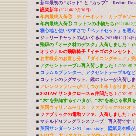
■
新年最初の “ポット” と “カップ” Redute R
■
謹賀新年
(2021年12月30日)
■
年内最終入荷② ティーポット、カップ＆ソー
■
年内最終入荷① コットンの小物たち
(2021年12
■
寝心地と使いやすさで「ベッドセット」を選ん
■
ジェリーキャットのぬいぐるみ
(2021年12月24日)
■
飛騨の「オーク材のデスク」入荷しました！
(
■
オリジナルの飛騨椅子「イチゴのクレセント」
■
お客様分のお直し分、「ダイニングチェア」完
■
アクセントテーブル再入荷しました！
(2021年1
■
コラム＆プランター、アクセントテーブルなど
■
コットンのラグマット、鏡のトレーが入荷しま
■
アレンジフラワーがいくつか出来上がりました
■
2021AW サンタクロース＆仲間たち！
(2021年1
■
“木”を熟知するイバタが、“木”を感じる家具
■
英国ウィリアムモリス・ファブリックのセオト
■
ファブリックの電動ソファ、入荷しました！
(
■
マチルドMフレグランスソープ 再入荷です！
■
英国サンダーソンの「one sixty」壁紙見本帳
■
2021年 サンタクロースがやって来ました！
(