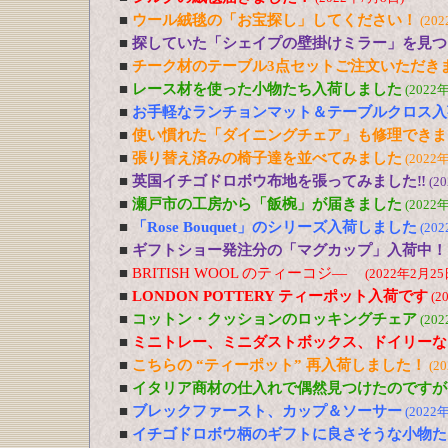
■
ウール絨毯の「お宝探し」してください！
(20
■
探していた「シェイプの壁掛けミラー」を見つ
■
チーク材のテーブル3点セットご注文いただき
■
レース材を使った小物たち入荷しました
(2022
■
お手軽なランチョンマット＆テーブルクロス入
■
使い慣れた「ダイニングチェア」も修理できま
■
張り替え済みの椅子達を並べてみました
(2022
■
英国イチゴドロボウ布地を張ってみました‼
(2
■
瀬戸市の工房から「飯椀」が届きました
(2022
■
「Rose Bouquet」のシリーズ入荷しました
(20
■
ギフトショー発注分の「マグカップ」入荷中！
■
BRITISH WOOL のティーコジ―
(2022年2月25
■
LONDON POTTERY ティーポット入荷です
(2
■
コットン・クッションのロッキングチェア
(20
■
ミニトレー、ミニダストボックス、ドイリーな
■
こちらの “ティーポット” 再入荷しました！
(2
■
イタリア商材の仕入れで偶然見つけたのですが
■
ブレックファースト、カップ＆ソーサー
(2022
■
イチゴドロボウ柄のギフトに良さそうな小物た