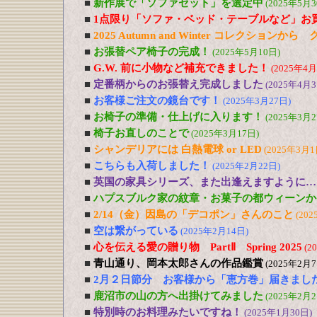
■
新作展で「ソファセット」を選定中
(2025年5月3
■
1点限り「ソファ・ベッド・テーブルなど」お
■
2025 Autumn and Winter コレクションか
■
お張替ペア椅子の完成！
(2025年5月10日)
■
G.W. 前に小物など補充できました！
(2025年4月
■
定番柄からのお張替え完成しました
(2025年4月3
■
お客様ご注文の鏡台です！
(2025年3月27日)
■
お椅子の準備・仕上げに入ります！
(2025年3月2
■
椅子お直しのことで
(2025年3月17日)
■
シャンデリアには 白熱電球 or LED
(2025年3月1
■
こちらも入荷しました！
(2025年2月22日)
■
英国の家具シリーズ、また出逢えますように…
■
ハプスブルク家の紋章・お菓子の都ウィーンか
■
2/14（金）因島の「デコポン」さんのこと
(202
■
空は繋がっている
(2025年2月14日)
■
心を伝える愛の贈り物 PartⅡ Spring 2025
(2
■
青山通り、岡本太郎さんの作品鑑賞
(2025年2月7
■
2月２日節分 お客様から「恵方巻」届きまし
■
鹿沼市の山の方へ出掛けてみました
(2025年2月2
■
特別時のお料理みたいですね！
(2025年1月30日)