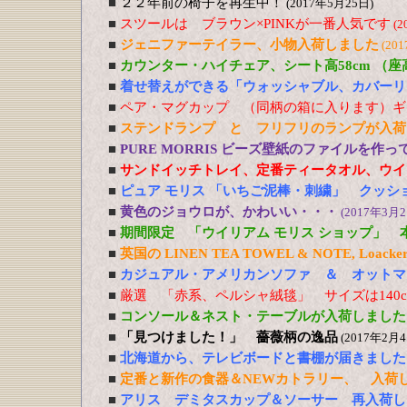
■
２２年前の椅子を再生中！
(2017年5月25日)
■
スツールは ブラウン×PINKが一番人気です
(2
■
ジェニファーテイラー、小物入荷しました
(20
■
カウンター・ハイチェア、シート高58cm （
■
着せ替えができる「ウォッシャブル、カバーリ
■
ペア・マグカップ （同柄の箱に入ります）ギ
■
ステンドランプ と フリフリのランプが入荷
■
PURE MORRIS ビーズ壁紙のファイルを作
■
サンドイッチトレイ、定番ティータオル、ウイ
■
ピュア モリス 「いちご泥棒・刺繍」 クッシ
■
黄色のジョウロが、かわいい・・・
(2017年3月2
■
期間限定 「ウイリアム モリス ショップ」 
■
英国の LINEN TEA TOWEL & NOTE, Loacker
■
カジュアル・アメリカンソファ ＆ オットマ
■
厳選 「赤系、ペルシャ絨毯」 サイズは140cm
■
コンソール＆ネスト・テーブルが入荷しました
■
「見つけました！」 薔薇柄の逸品
(2017年2月4
■
北海道から、テレビボードと書棚が届きました
■
定番と新作の食器＆NEWカトラリー、 入荷
■
アリス デミタスカップ＆ソーサー 再入荷し