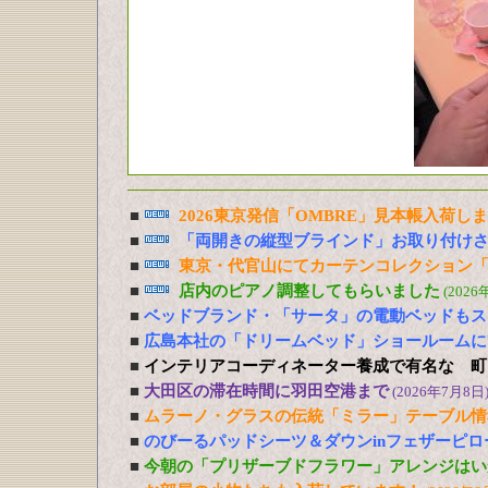
■
2026東京発信「OMBRE」見本帳入荷し
■
「両開きの縦型ブラインド」お取り付け
■
東京・代官山にてカーテンコレクション「
■
店内のピアノ調整してもらいました
(2026
■
ベッドブランド・「サータ」の電動ベッドもス
■
広島本社の「ドリームベッド」ショールームに
■
インテリアコーディネーター養成で有名な 町
■
大田区の滞在時間に羽田空港まで
(2026年7月8日
■
ムラーノ・グラスの伝統「ミラー」テーブル情
■
のびーるパッドシーツ＆ダウンinフェザーピ
■
今朝の「プリザーブドフラワー」アレンジはい