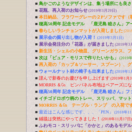
■
鳥かごのようなデザインは、集う場所にも良さ
■
花瓶、再入荷のお知らせ
(2019年3月29日)
■
本日納品、フラワーグレーの２Pソファです（
■
穂高50周年 記念モデル 「鹿児島 睦さん」
■
春らしいランチョンマットが入荷しました
(20
■
展示会の掘り出し物が入荷！
(2019年3月1日)
■
展示会発注分の「花器」が届きました
(2019年3
■
新生活・シェルの小物皿、グリーンガラス、フ
■
次は「ピュア・モリスで作りたいかも」
(2019
■
再入荷の「カップ＆ソーサー、スプーン）、グ
■
ウォールナット材の椅子も出来ました
(2019年1
■
謹んで新春のお慶びを申し上げます
(2019年1月3
■
MORRIS ＆㏇ ピンパネル布地はベアーズに
■
穂高50周年 記念モデル 「鹿児島 睦さん」
■
イチゴドロボウ柄のトレー、スリッパ、マット
■
MORRIS ＆㏇ テーブル・ランプ の入荷で
■
最近はこんな感じです、、、「PEN」
(2018年1
■
絨毯は突然にやってきました！
(2018年11月17日)
■
ふわモコ・スリッパに「かかと」のあるモデル