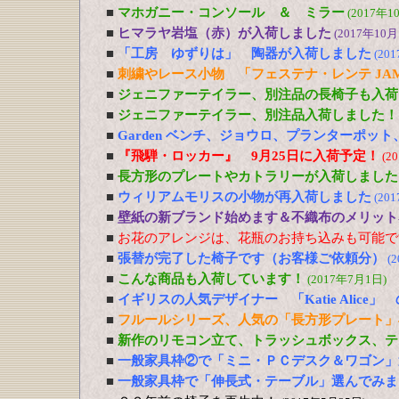
■
マホガニー・コンソール ＆ ミラー
(2017年1
■
ヒマラヤ岩塩（赤）が入荷しました
(2017年10月
■
「工房 ゆずりは」 陶器が入荷しました
(20
■
刺繍やレース小物 「フェステナ・レンテ JA
■
ジェニファーテイラー、別注品の長椅子も入荷
■
ジェニファーテイラー、別注品入荷しました！
■
Garden ベンチ、ジョウロ、プランターポッ
■
『飛騨・ロッカー』 9月25日に入荷予定！
(2
■
長方形のプレートやカトラリーが入荷しました
■
ウィリアムモリスの小物が再入荷しました
(20
■
壁紙の新ブランド始めます＆不織布のメリット
■
お花のアレンジは、花瓶のお持ち込みも可能で
■
張替が完了した椅子です（お客様ご依頼分）
(
■
こんな商品も入荷しています！
(2017年7月1日)
■
イギリスの人気デザイナー 「Katie Alic
■
フルールシリーズ、人気の「長方形プレート」
■
新作のリモコン立て、トラッシュボックス、テ
■
一般家具枠②で「ミニ・ＰＣデスク＆ワゴン」
■
一般家具枠で「伸長式・テーブル」選んでみま