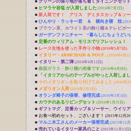
■
グリーンの張り地が落ち着くダイニングセット
■
ヒマラヤ岩塩 が入荷しました
(2016年7月2日)
■
新入荷です！ アリス デミタスカップ＆ソー
■
ひんやり・ラッキー君 ＆ 横向き寝 枕
(20
■
ブラウン系、ホワイト系の飾り棚＆テレビボー
■
ガーデンファニチャー “暮らしにちょうどい
■
定番のウィリアム・モリスでリフレッシュ！
■
レース生地を使った手作り小物
(2016年5月7日)
■
イタリー・ARMCHAIR & POUF ,
(2016年4月12
■
イタリー・第二弾
(2016年4月12日)
■
曲面ガラス・飾り棚の画像です
(2016年4月9日)
■
「イタリアからのテーブルがやっと入荷しまし
■
そのメダリオンを取り付けてみました
(2016年3
■
メダリオン入荷
(2016年3月3日)
■
オランダ椅子の張替、修理完成
(2016年3月3日)
■
カウチのあるリビングセット
(2016年1月31日)
■
ギフトマグ、定番カップ＆ソーサー、ウイリア
■
お食べ初めセット、ございます！
(2015年12月20
■
マルニ木工さんのメーカー張替完成
(2015年12月
■
売れているイタリー家具のこと
(2015年11月12日)