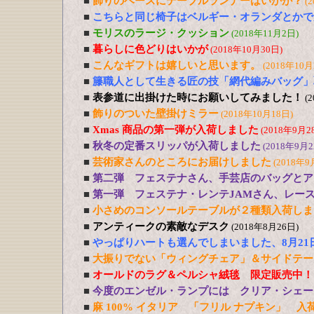
■
飾りのベースにテーブルランナーはいかが？
(
■
こちらと同じ椅子はベルギー・オランダとかで
■
モリスのラージ・クッション
(2018年11月2日)
■
暮らしに色どりはいかが
(2018年10月30日)
■
こんなギフトは嬉しいと思います。
(2018年10月
■
籐職人として生きる匠の技「網代編みバッグ」
■
表参道に出掛けた時にお願いしてみました！
(
■
飾りのついた壁掛けミラー
(2018年10月18日)
■
Xmas 商品の第一弾が入荷しました
(2018年9月2
■
秋冬の定番スリッパが入荷しました
(2018年9月2
■
芸術家さんのところにお届けしました
(2018年9
■
第二弾 フェステナさん、手芸店のバッグとア
■
第一弾 フェステナ・レンテJAMさん、レー
■
小さめのコンソールテーブルが２種類入荷しま
■
アンティークの素敵なデスク
(2018年8月26日)
■
やっぱりハートも選んでしまいました、8月21
■
大振りでない「ウィングチェア」＆サイドテー
■
オールドのラグ＆ペルシャ絨毯 限定販売中！
■
今度のエンゼル・ランプには クリア・シェー
■
麻 100% イタリア 「フリル ナプキン」 入