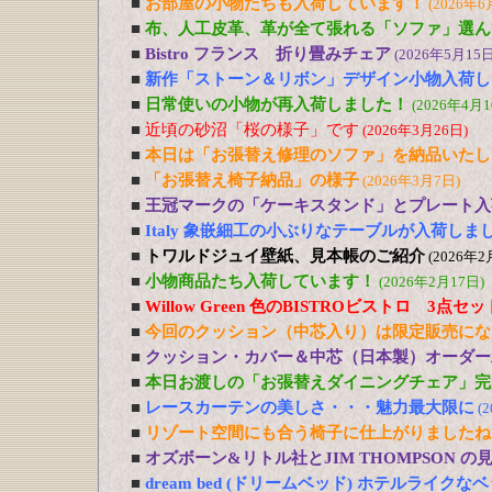
■
お部屋の小物たちも入荷しています！
(2026年6
■
布、人工皮革、革が全て張れる「ソファ」選ん
■
Bistro フランス 折り畳みチェア
(2026年5月15日
■
新作「ストーン＆リボン」デザイン小物入荷し
■
日常使いの小物が再入荷しました！
(2026年4月1
■
近頃の砂沼「桜の様子」です
(2026年3月26日)
■
本日は「お張替え修理のソファ」を納品いたし
■
「お張替え椅子納品」の様子
(2026年3月7日)
■
王冠マークの「ケーキスタンド」とプレート入
■
Italy 象嵌細工の小ぶりなテーブルが入荷しま
■
トワルドジュイ壁紙、見本帳のご紹介
(2026年2
■
小物商品たち入荷しています！
(2026年2月17日)
■
Willow Green 色のBISTROビストロ 3点
■
今回のクッション（中芯入り）は限定販売にな
■
クッション・カバー＆中芯（日本製）オーダー
■
本日お渡しの「お張替えダイニングチェア」完
■
レースカーテンの美しさ・・・魅力最大限に
(
■
リゾート空間にも合う椅子に仕上がりましたね
■
オズボーン&リトル社とJIM THOMPSON 
■
dream bed (ドリームベッド) ホテルライ