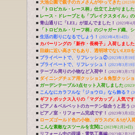
■
大池公園で親子のカメさんがやってきた
(2023
■
「トロピカル・レース柄」仕立て上がりました
■
レース・ドレープとも「ブレイクスタイル」の
■
青山通りに「LEI」が並んでました！
(2023年4
■
「トロピカル・リーフ柄」のジャガード織、シ
■
生活の彩りになるでしょう！
(2023年4月14日)
■
カバーリングの「新作・長椅子」入荷しました
■
目線に近い高さでもあり、透明球でないLED
■
プライベートで、リフレッシュ②
(2023年3月19日
■
プライベートで、リフレッシュ！
(2023年3月19日
■
テーブル周りの小物など入荷中！
(2023年3月17日
■
ダイニングチェア用クッション＆角型クッショ
■
ガーデンテーブル3点セット入荷しました
(202
■
こんなにカラフルな「ジョウロ」なら飾る？
(
■
ギフトボックス入りの「マグカップ」人気です
■
ピアノ＆ベルベットのカーテン似合うと思う
(
■
ピアノ室・リフォーム完成です！
(2023年3月3日
■
ローズゴールド色の小物、ガラスのC＆Sが入
■
こんな素敵なスツールを玄関に
(2023年2月24日)
■
リフォーム中の現場・電気工事編
(2023年2月21日