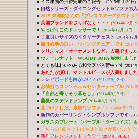
■
イス座面の張替完成のご報告！
(2015年1月30日)
■
自然シリーズ・ダイニングセット＆ソファの入
■
2015 東洋紡さんの「ブレスエアーエクストラ
■
英国ブランドをさりげなく・・・
(2014年12月19
■
やっぱりこのドレッサーで！
(2014年12月13日)
■
丁度良いサイズのイタリーチェスト
(2014年12月
■
掛け心地の良い「ウィングチェア」です
(2014
■
クリスマス・オーナメントなど、入荷です
(20
■
ウォールナット WOODY SOFA 展示しました
■
とても味わいのある和食器が入荷中です
(2014
■
あたたか演出、マントルピースが入荷しました
■
テレビボードも白がいい？
(2014年9月2日)
■
お値打ちコンソール＆センターテーブル
(2014
■
『自然と寄りそう暮らし』
(2014年9月2日)
■
薔薇のステンドランプ
(2014年6月19日)
■
見つけました、素敵なソファ！
(2014年6月9日)
■
新作のカバーリング・シンプルソファです
(20
■
ガラスのプレート（パープル・ターコイズ）＆
■
こちらの7点セットはやはり動きが良いようで
■
新作アレンジメントフラワー
(2014年5月5日)