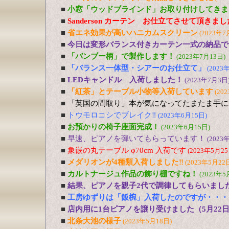
■
小窓「ウッドブラインド」お取り付けしてきま
■
Sanderson カーテン お仕立てさせて頂きま
■
省エネ効果が高いハニカムスクリーン
(2023年7
■
今日は変形バランス付きカーテン一式の納品で
■
「バンブー柄」で製作します！
(2023年7月13日)
■
「バランス一体型・シアーのお仕立て」
(2023
■
LEDキャンドル 入荷しました！
(2023年7月3日
■
「紅茶」とテーブル小物等入荷しています
(20
■
「英国の間取り」本が気になってたまたま手に
■
トウモロコシでブレイク‼
(2023年6月15日)
■
お預かりの椅子座面完成！
(2023年6月15日)
■
早速、ピアノを弾いてもらっています！
(2023
■
象嵌の丸テーブル φ70cm 入荷です
(2023年5月25
■
メダリオンが4種類入荷しました‼
(2023年5月22
■
カルトナージュ作品の飾り棚ですね！
(2023年5
■
結果、ピアノを親子2代で調律してもらいまし
■
工房ゆずりは「飯椀」入荷したのですが・・・
■
店内用に1台ピアノを譲り受けました（5月22
■
北条大池の様子
(2023年5月18日)