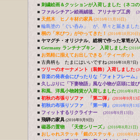
■
刺繍絵画＆クッションが入荷しました（ネコの
■
ファルシチアン絵画絨毯、アリナサブ工房
(
■
天然木 ヒノキ材の家具
(2016年11月16日)
■
輪島塗の「ぐい呑み」 が、早々と届きました
■
桐の「米びつ」がやってきた！
(2016年10月20日)
■
ヤマグチ・オリジナル、総桐で作った箪笥が入
■
Germany ランチナプキン 入荷しました
(201
■
お気軽に揃えてお出しできる「ティーポット 
■
古典柄も たまにはいいですね
(2016年10月7日)
■
ツリーのオーナメント（装飾）入荷しました
(
■
音楽の発表会にぴったりな「フォトフレーム」
■
久しぶりに「下妻物語」風な小物が店頭に並び
■
和風、洋風小物雑貨が入荷しました
(2016年9月2
■
初秋の布張りソファ 「第二弾」
(2016年9月13日
■
初秋の布張りソファ 「第一弾」
(2016年9月13日
■
フィットするリクライナー
(2016年9月13日)
■
飛騨の家具
(2016年9月9日)
■
磁器の置物 「天使シリーズ」
(2016年8月21日)
■
おしゃれステッキ「銀のステッキ」
(2016年8月2