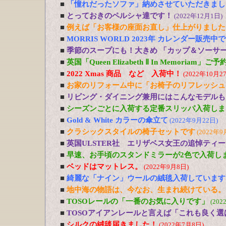
■
「憧れだったソファ」納めさせていただきまし
■
とっておきのペルシャ達です！
(2022年12月1日)
■
例えば「お客様の座面お直し」仕上がりました
■
MORRIS WORLD 2023年 カレンダー販売中
■
季節のスープにも！大きめ 「カップ＆ソーサ
■
英国「Queen Elizabeth Ⅱ In Memoriam」
■
2022 Xmas 商品 など 入荷中！
(2022年10月2
■
お家のリフォーム中に「お椅子のリフレッシュ
■
リビング・ダイニング兼用にはこんなモデルも
■
シーズンごとに入荷する定番スリッパ入荷しま
■
Gold & White カラーの傘立て
(2022年9月22日)
■
クラシックスタイルの椅子セットです
(2022年9
■
英国ULSTER社 エリザベス女王の追悼ティ
■
早速、お手頃のスタンドミラーが2色で入荷し
■
ベッドはマットレス。
(2022年9月8日)
■
綺麗な「ナイン」ウールの絨毯入荷しています
■
地中海の物語は、今なお、生まれ続けている。
■
TOSOレールの「一番のお気に入りです」
(202
■
TOSOアイアンレールと言えば「これも良く選
■
シルクの絨毯届きました！
(2022年7月8日)