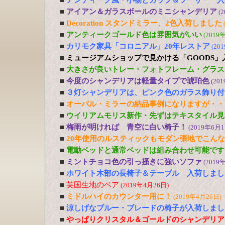
■
アンティーク風・小物とカップ＆ソーサー 入
■
アイアン＆ガラスボールのミニシャンデリア
(
■
Decoration スタンドミラー、2色入荷しました
■
アンティークゴールド色は雰囲気がいい
(2019
■
カリモク家具「コロニアル」20年レストア
(20
■
ミュージアムショップで見かける「GOODS」
■
大きさが良いトレー・フォトフレーム・グラス
■
今度のシャンデリアは軽量タイプで琥珀色
(20
■
３灯シャンデリアは、ピンク色のガラス飾り付
■
オーバル・ミラーの納品事例になりますが・・
■
ウイリアムモリス新作・先ずはテキスタイル見
■
梅雨が明ければ 青空に白い椅子！
(2019年6月1
■
20年使用のルスティックもモダン張地でこん
■
電動ベッドと通常ベッドは組み合わせ可能です
■
ミントチョコ色の引っ掻きに強いソファ
(2019
■
ホワイト木部の長椅子＆テーブル 入荷しまし
■
英国生地のベア
(2019年4月26日)
■
ミドルハイのカウンター用に！
(2019年4月26日)
■
涼しげなブルー・ブレードの椅子が入荷しまし
■
やっぱりクリスタル＆ゴールドのシャンデリア