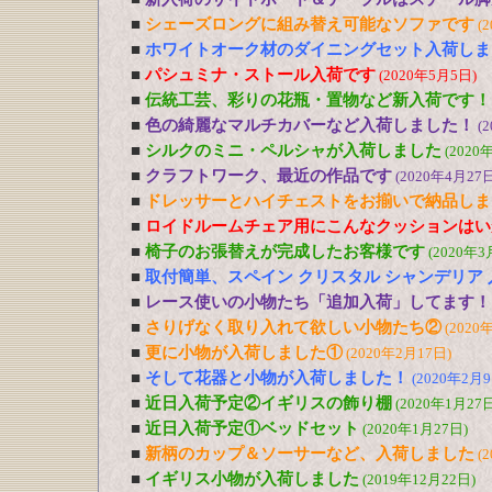
■
シェーズロングに組み替え可能なソファです
(
■
ホワイトオーク材のダイニングセット入荷しま
■
パシュミナ・ストール入荷です
(2020年5月5日)
■
伝統工芸、彩りの花瓶・置物など新入荷です！
■
色の綺麗なマルチカバーなど入荷しました！
(
■
シルクのミニ・ペルシャが入荷しました
(2020
■
クラフトワーク、最近の作品です
(2020年4月27日
■
ドレッサーとハイチェストをお揃いで納品しま
■
ロイドルームチェア用にこんなクッションはい
■
椅子のお張替えが完成したお客様です
(2020年3
■
取付簡単、スペイン クリスタル シャンデリア
■
レース使いの小物たち「追加入荷」してます！
■
さりげなく取り入れて欲しい小物たち②
(2020
■
更に小物が入荷しました①
(2020年2月17日)
■
そして花器と小物が入荷しました！
(2020年2月9
■
近日入荷予定②イギリスの飾り棚
(2020年1月27日
■
近日入荷予定①ベッドセット
(2020年1月27日)
■
新柄のカップ＆ソーサーなど、入荷しました
(
■
イギリス小物が入荷しました
(2019年12月22日)