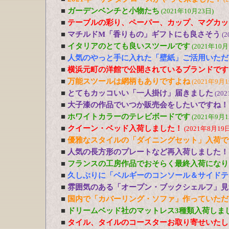
■
ガーデンベンチと小物たち
(2021年10月23日)
■
テーブルの彩り、ペーパー、カップ、マグカッ
■
マチルドM「香りもの」ギフトにも良さそう
(2
■
イタリアのとても良いスツールです
(2021年10月
■
人気のやっと手に入れた「壁紙」ご活用いただ
■
横浜元町の洋館で公開されているブランドです
■
万能スツールは網柄もありですよね
(2021年9月1
■
とてもカッコいい「一人掛け」届きました
(20
■
大子漆の作品でいつか販売会をしたいですね！
■
ホワイトカラーのテレビボードです
(2021年9月1
■
クイーン・ベッド入荷しました！
(2021年8月19日
■
優雅なスタイルの「ダイニングセット」入荷で
■
人気の長方形のプレートなど再入荷しました！
■
フランスの工房作品でおそらく最終入荷になり
■
久しぶりに「ベルギーのコンソール＆サイドテ
■
雰囲気のある「オープン・ブックシェルフ」見
■
国内で「カバーリング・ソファ」作っていただ
■
ドリームベッド社のマットレス3種類入荷しま
■
タイル、タイルのコースターお取り寄せいたし