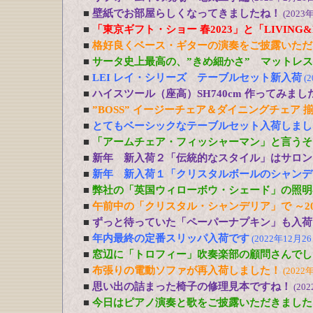
■
壁紙でお部屋らしくなってきましたね！
(2023
■
「東京ギフト・ショー 春2023」と「LIVING&DE
■
格好良くベース・ギターの演奏をご披露いただ
■
サータ史上最高の、”きめ細かさ” マットレ
■
LEI レイ・シリーズ テーブルセット新入荷
(
■
ハイスツール（座高）SH740cm 作ってみまし
■
”BOSS” イージーチェア＆ダイニングチェア 
■
とてもベーシックなテーブルセット入荷しまし
■
「アームチェア・フィッシャーマン」と言うそ
■
新年 新入荷２「伝統的なスタイル」はサロン
■
新年 新入荷１「クリスタルボールのシャンデ
■
弊社の「英国ウィローボウ・シェード」の照明
■
午前中の「クリスタル・シャンデリア」で ～20
■
ずっと待っていた「ペーパーナプキン」も入荷
■
年内最終の定番スリッパ入荷です
(2022年12月26
■
窓辺に「トロフィー」吹奏楽部の顧問さんでし
■
布張りの電動ソファが再入荷しました！
(2022
■
思い出の詰まった椅子の修理見本ですね！
(20
■
今日はピアノ演奏と歌をご披露いただきました