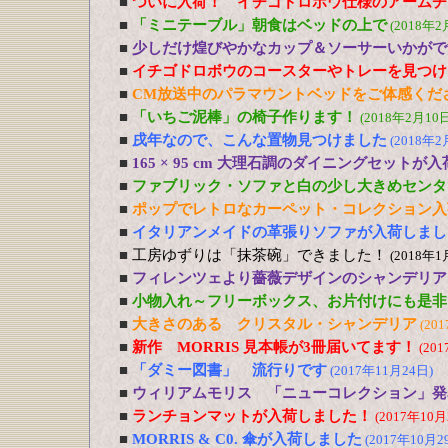
■
ついに入荷！ イチゴドロボウ仕様のアームチ
■
「ミニテーブル」朝食はベッドの上で
(2018年2
■
少しだけ煌びやかなカップ＆ソーサーいかがで
■
イチゴドロボウのコースターやトレーを見つけ
■
CM放送中のパラマウントベッドをご体感くだ
■
「いちご泥棒」の椅子作ります！
(2018年2月10日
■
戌年なので、こんな置物見つけました
(2018年2
■
165 × 95 cm 大理石調のダイニングセットが
■
ファブリック・ソファと白の少し大きめセンタ
■
ポップでレトロなカーペット・コレクション入
■
イタリアンメイドの革張りソファが入荷しまし
■
工房ゆずりは「抹茶碗」できました！
(2018年1
■
フィレンツェより薔薇デザインのシャンデリア
■
小物入れ～フリーボックス、お片付けにも是非
■
大きさのある クリスタル・シャンデリア
(20
■
新作 MORRIS 見本帳が3冊届いてます！
(20
■
「ダミー図書」 流行りです
(2017年11月24日)
■
ウィリアムモリス 「ニューコレクション」発
■
ランチョンマットが入荷しました！
(2017年10月
■
MORRIS & C0. 傘が入荷しました
(2017年10月2