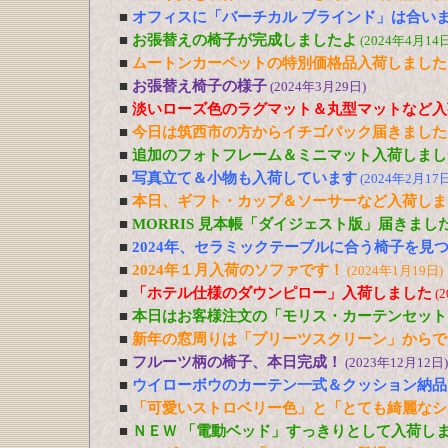
■
オフィスに「バーチカル ブラインド」は合い
■
お張替えの椅子が完成しましたよ
(2024年4月14日
■
ムートンカーペットの特別価格品入荷しました
■
お張替え椅子の様子
(2024年3月29日)
■
淡いローズ色のラグマット＆丸型マットなど入
■
今日は筑西市の方からイチゴパック届きました
■
追加のフォトフレーム＆ミニマット入荷しまし
■
写真立て＆小物も入荷しています
(2024年2月17日
■
本日、ギフト・カップ＆ソーサーなど入荷しま
■
MORRIS 見本帳「ダイジェスト版」届きまし
■
2024年、セラミックテーブルに合う椅子を見
■
2024年１月入荷のソファです！
(2024年1月19日)
■
「ホテル仕様のダウンピロー」入荷しました
(
■
本日はお客様注文の「モリス・カーテンセット
■
新年の窓周りは「プリーツスクリーン」からで
■
フルーツ柄の椅子、本日完成！
(2023年12月12日)
■
ウイローボウのカーテン一式＆クッション納品
■
「可愛いストロベリー色」と「とても綺麗なシ
■
ＮＥＷ 「電動ベッド」すっきりとして入荷し