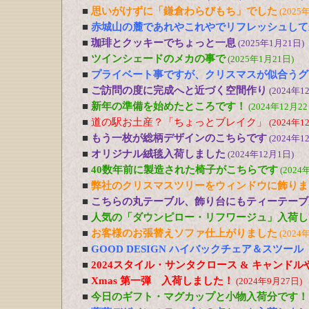
■
思いがけずに「鎌倉わらびもち」でした
(2025
■
赤城山の麓であれやこれやでリフレッシュして
■
珈琲とクッキーでちょっと一息
(2025年1月21日)
■
ツインシェードのメカの事で
(2025年1月21日)
■
プライベート事ですが、クリスマスが似合うグ
■
ご訪問の度に完成へと近づく空間作り
(2024年1
■
新年の準備を始めたところです！
(2024年12月22
■
道の駅お土産？「ちょっとブレイク」
(2024年1
■
もう一枚が総柄デザインのこちらです
(2024年1
■
オリジナル絨毯入荷しました
(2024年12月1日)
■
40数年前に製造された椅子がこちらです
(2024
■
弊社のクリスマスツリーをウィンドウに飾りま
■
こちらの丸テーブル、飾り台にもティーテーブ
■
人気の「ダウンピロー・リフワージュ」入荷し
■
お客様のお張替えソファ仕上がりました
(2024
■
GOOD DESIGN ハイバックチェア＆スツー
■
2024スタイル・サンタクロース & キャンド
■
Xmas 第一弾 入荷しました！
(2024年9月27日)
■
今日のギフト・マグカップと小物入荷分です！