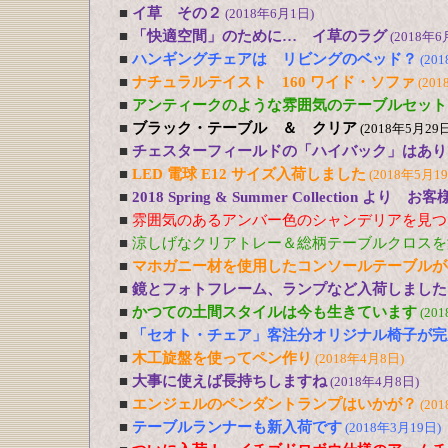
■
イ草 その２
(2018年6月1日)
■
「快適空間」のために… イ草のラグ
(2018年6
■
ハンギングチェアは リビングのベッド？
(20
■
ナチュラルテイスト 160 ワイド・ソファ
(201
■
アンティークのような雰囲気のテーブルセット
■
ブラック・テーブル ＆ クリア
(2018年5月29日
■
チェスターフィールドの「ハイバック」はあり
■
LED 電球 E12 サイズ入荷しました
(2018年5月1
■
2018 Spring & Summer Collection より お
■
雰囲気のあるアンバー色のシャンデリアを見つ
■
涼しげなクリアトレー＆総柄テーブルクロスを
■
マホガニー材を使用したコンソールテーブルが
■
鏡とフォトフレーム、ランプなど入荷しました
■
かつての土間スタイルは今も生きています
(20
■
「セオト・チェア」客注分オリジナル椅子が完
■
木工旋盤を使ってペン作り
(2018年4月8日)
■
大事に使えば長持ちしますね
(2018年4月8日)
■
エンジェルのペンダントランプはいかが？
(20
■
テーブルランナーも新入荷です
(2018年3月19日)