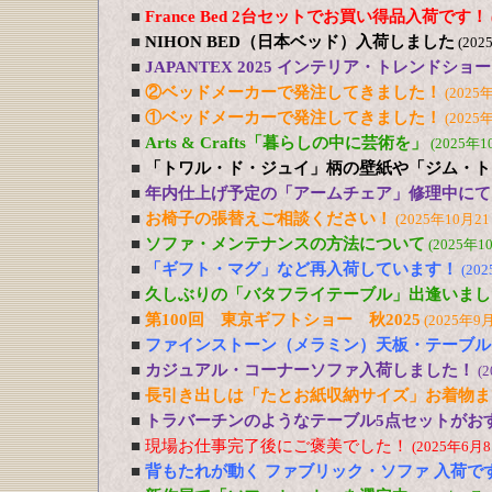
■
France Bed 2台セットでお買い得品入荷です！
■
NIHON BED（日本ベッド）入荷しました
(202
■
JAPANTEX 2025 インテリア・トレンドショー
■
②ベッドメーカーで発注してきました！
(2025
■
①ベッドメーカーで発注してきました！
(2025
■
Arts & Crafts「暮らしの中に芸術を」
(2025年1
■
「トワル・ド・ジュイ」柄の壁紙や「ジム・ト
■
年内仕上げ予定の「アームチェア」修理中にて
■
お椅子の張替えご相談ください！
(2025年10月21
■
ソファ・メンテナンスの方法について
(2025年1
■
「ギフト・マグ」など再入荷しています！
(20
■
久しぶりの「バタフライテーブル」出逢いまし
■
第100回 東京ギフトショー 秋2025
(2025年9
■
ファインストーン（メラミン）天板・テーブル
■
カジュアル・コーナーソファ入荷しました！
(
■
長引き出しは「たとお紙収納サイズ」お着物ま
■
トラバーチンのようなテーブル5点セットがおす
■
現場お仕事完了後にご褒美でした！
(2025年6月8
■
背もたれが動く ファブリック・ソファ 入荷で