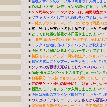
■
薔薇デザインのテーブル３点セット入荷しまし
■
心地よさと美しいデザインが調和する、くつろ
■
２５周年のダイニングセットは、期間限定のメ
■
ソファベッドとしても活躍しそうですね
(2024
■
沖縄のブランド・マンゴーですかね（商品では
■
富士登山した方からのお土産です
(2024年8月29日
■
とっても綺麗な絨毯が本日届きましたよ
(2024
■
「遮光1級カーテン」取付完了です、それにし
■
ミックス生地に白の「タイバック」が映えます
■
今回の「お庭にいるようなカーテン」です！
(
■
英国モリス、バンブー柄の特注クッション
(20
■
和室の窓辺にもシアーカーテンを
(2024年7月8日
■
ソファのお張替え完成しました
(2024年6月22日)
■
Italy ダイニングセット入荷です
(2024年6月21日)
■
お客様分「8人掛けセット」入荷しました！
(2
■
赤のモケット張りの椅子に仕上げました
(2024
■
新型のモーションソファ入荷しましたよ
(2024
■
今回は横型のブラインド取付です
(2024年5月12日
■
つくばの「アトリエ・アルテ」さんから薔薇の
■
皇室家具も製作のメーカーさん、全て国産に戻