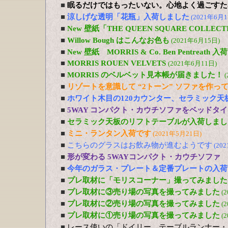
■
眠るだけではもったいない。心地よく過ごすた
■
涼しげな透明「花瓶」入荷しました
(2021年6月1
■
New 壁紙「THE QUEEN SQUARE COLL
■
Willow Bough はこんなお色も
(2021年6月15日)
■
New 壁紙 MORRIS & Co. Ben Pentreath
■
MORRIS ROUEN VELVETS
(2021年6月11日)
■
MORRIS のベルベット見本帳が届きました！
(
■
リゾートを意識して “2トーン” ソファを作っ
■
ホワイト木目の120カウンター、セラミック天
■
5WAY コンパクト・カウチソファをベッドタ
■
セラミック天板のリフトテーブルが入荷しまし
■
ミニ・ランタン入荷です
(2021年5月21日)
■
こちらのグラスはお飲み物が進むようです
(20
■
形が変わる 5WAYコンパクト・カウチソファ
■
今年のガラス・プレート＆定番プレートの入荷
■
プレ取材に「モリスコーナー」撮ってみました
■
プレ取材に③売り場の写真を撮ってみました
(
■
プレ取材に②売り場の写真を撮ってみました
(
■
プレ取材に①売り場の写真を撮ってみました
(
■
レース使いの「ドイリー、テーブルランナー・