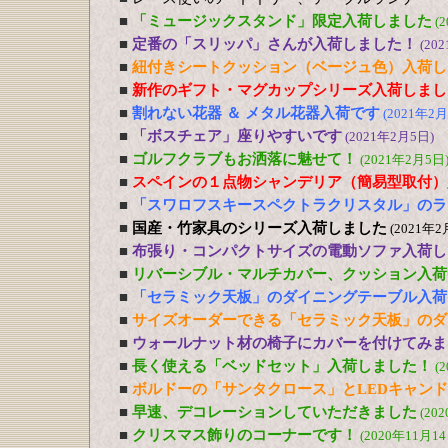
■
「ミュージックスタンド」限定入荷しました
(
■
定番の「スリッパ」さんが入荷しました！
(20
■
紐付きシートクッション（ベージュ色）入荷し
■
新作のギフト・マグカップシリーズ入荷しまし
■
割れない花器 ＆ メタル花器入荷です
(2021年2月
■
「ボスチェア」座りやすいです
(2021年2月5日)
■
ゴルフクラブもお洒落に魅せて！
(2021年2月5日
■
スペインの１点物シャンデリア（簡易型取付）
■
「スワロフスキースペクトラクリスタル」のラ
■
国産・竹家具のシリーズ入荷しました
(2021年2
■
布張り・コンパクトサイズの電動ソファ入荷し
■
リバーシブル・マルチカバー、クッション入荷
■
「セラミック天板」のダイニングテーブル入荷
■
サイズオーダーできる「セラミック天板」のダ
■
ウォールナット材の椅子にカバーを付けてみま
■
長く使える「ベッドセット」入荷しました！
(
■
ボルドーの「サンタクロース」とLEDキャン
■
早速、デコレーションしていただきました
(20
■
クリスマス飾りのコーナーです！
(2020年11月14