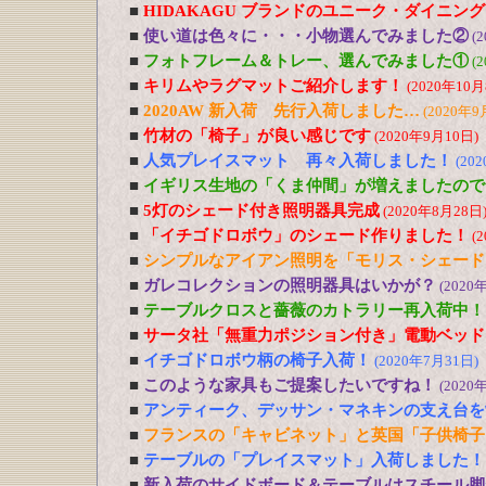
■
HIDAKAGU ブランドのユニーク・ダイニン
■
使い道は色々に・・・小物選んでみました②
(
■
フォトフレーム＆トレー、選んでみました①
(
■
キリムやラグマットご紹介します！
(2020年10月
■
2020AW 新入荷 先行入荷しました…
(2020年9
■
竹材の「椅子」が良い感じです
(2020年9月10日)
■
人気プレイスマット 再々入荷しました！
(20
■
イギリス生地の「くま仲間」が増えましたので
■
5灯のシェード付き照明器具完成
(2020年8月28日
■
「イチゴドロボウ」のシェード作りました！
(
■
シンプルなアイアン照明を「モリス・シェード
■
ガレコレクションの照明器具はいかが？
(2020
■
テーブルクロスと薔薇のカトラリー再入荷中！
■
サータ社「無重力ポジション付き」電動ベッド
■
イチゴドロボウ柄の椅子入荷！
(2020年7月31日)
■
このような家具もご提案したいですね！
(2020
■
アンティーク、デッサン・マネキンの支え台を
■
フランスの「キャビネット」と英国「子供椅子
■
テーブルの「プレイスマット」入荷しました！
■
新入荷のサイドボード＆テーブルはスチール脚