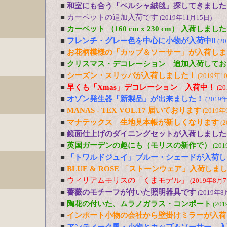
■
和室にも合う「ペルシャ絨毯」探してきました
■
カーペットの追加入荷です
(2019年11月15日)
■
カーペット （160 cm x 230 cm） 入荷しました
■
フレンチ・グレー色を中心に小物が入荷中‼
(2
■
お花柄模様の「カップ＆ソーサー」が入荷しま
■
クリスマス・デコレーション 追加入荷してお
■
シーズン・スリッパが入荷しました！
(2019年1
■
早くも「Xmas」デコレーション 入荷中！
(2
■
オゾン発生器「新製品」が出来ました！
(2019
■
MANAS - TEX VOL.17 届いております
(2019年
■
マナテックス 生地見本帳が新しくなります
(
■
鏡面仕上げのダイニングセットが入荷しました
■
英国ガーデンの趣にも（モリスの新作で）
(20
■
「トワルドジュイ」ブルー・シェードが入荷し
■
BLUE & ROSE 「ストーンウェア」入荷しま
■
ウィリアムモリスの「くまモデル」
(2019年8月7
■
薔薇のモチーフが付いた照明器具です
(2019年8
■
陶花の付いた、ムラノガラス・コンポート
(20
■
インポート小物の会社から壁掛けミラーが入荷