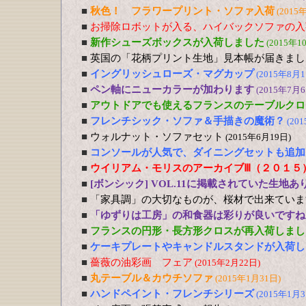
■
秋色！ フラワープリント・ソファ入荷
(2015
■
お掃除ロボットが入る、ハイバックソファの入
■
新作シューズボックスが入荷しました
(2015年1
■
英国の「花柄プリント生地」見本帳が届きまし
■
イングリッシュローズ・マグカップ
(2015年8月1
■
ペン軸にニューカラーが加わります
(2015年7月6
■
アウトドアでも使えるフランスのテーブルクロ
■
フレンチシック・ソファ＆手描きの魔術？
(20
■
ウォルナット・ソファセット
(2015年6月19日)
■
コンソールが人気で、ダイニングセットも追加
■
ウイリアム・モリスのアーカイブⅢ（２０１５
■
[ボンシック] VOL.11に掲載されていた生地あ
■
「家具調」の大切なものが、桜材で出来ていま
■
「ゆずりは工房」の和食器は彩りが良いですね
■
フランスの円形・長方形クロスが再入荷しまし
■
ケーキプレートやキャンドルスタンドが入荷し
■
薔薇の油彩画 フェア
(2015年2月22日)
■
丸テーブル＆カウチソファ
(2015年1月31日)
■
ハンドペイント・フレンチシリーズ
(2015年1月3