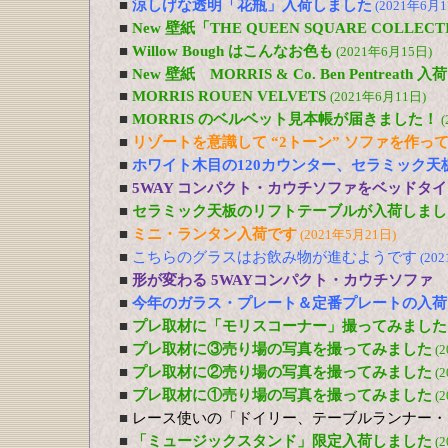
■
涼しげな透明「花瓶」入荷しました
(2021年6月1
■
New 壁紙「THE QUEEN SQUARE COLL
■
Willow Bough はこんなお色も
(2021年6月15日)
■
New 壁紙 MORRIS & Co. Ben Pentreath
■
MORRIS ROUEN VELVETS
(2021年6月11日)
■
MORRIS のベルベット見本帳が届きました！
(
■
リゾートを意識して “2トーン” ソファを作っ
■
ホワイト木目の120カウンター、セラミック天
■
5WAY コンパクト・カウチソファをベッドタ
■
セラミック天板のリフトテーブルが入荷しまし
■
ミニ・ランタン入荷です
(2021年5月21日)
■
こちらのグラスはお飲み物が進むようです
(20
■
形が変わる 5WAYコンパクト・カウチソファ
■
今年のガラス・プレート＆定番プレートの入荷
■
プレ取材に「モリスコーナー」撮ってみました
■
プレ取材に③売り場の写真を撮ってみました
(
■
プレ取材に②売り場の写真を撮ってみました
(
■
プレ取材に①売り場の写真を撮ってみました
(
■
レース使いの「ドイリー、テーブルランナー・
■
「ミュージックスタンド」限定入荷しました
(