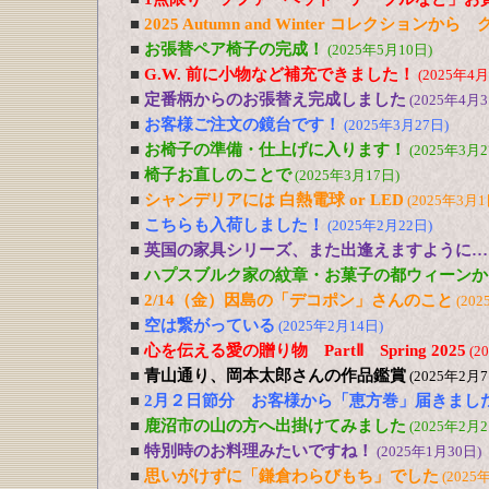
■
2025 Autumn and Winter コレクションか
■
お張替ペア椅子の完成！
(2025年5月10日)
■
G.W. 前に小物など補充できました！
(2025年4月
■
定番柄からのお張替え完成しました
(2025年4月3
■
お客様ご注文の鏡台です！
(2025年3月27日)
■
お椅子の準備・仕上げに入ります！
(2025年3月2
■
椅子お直しのことで
(2025年3月17日)
■
シャンデリアには 白熱電球 or LED
(2025年3月1
■
こちらも入荷しました！
(2025年2月22日)
■
英国の家具シリーズ、また出逢えますように…
■
ハプスブルク家の紋章・お菓子の都ウィーンか
■
2/14（金）因島の「デコポン」さんのこと
(202
■
空は繋がっている
(2025年2月14日)
■
心を伝える愛の贈り物 PartⅡ Spring 2025
(2
■
青山通り、岡本太郎さんの作品鑑賞
(2025年2月7
■
2月２日節分 お客様から「恵方巻」届きまし
■
鹿沼市の山の方へ出掛けてみました
(2025年2月2
■
特別時のお料理みたいですね！
(2025年1月30日)
■
思いがけずに「鎌倉わらびもち」でした
(2025