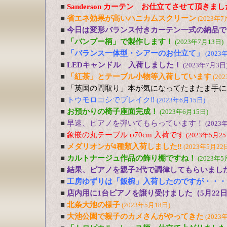
■
Sanderson カーテン お仕立てさせて頂きま
■
省エネ効果が高いハニカムスクリーン
(2023年7
■
今日は変形バランス付きカーテン一式の納品で
■
「バンブー柄」で製作します！
(2023年7月13日)
■
「バランス一体型・シアーのお仕立て」
(2023
■
LEDキャンドル 入荷しました！
(2023年7月3日
■
「紅茶」とテーブル小物等入荷しています
(20
■
「英国の間取り」本が気になってたまたま手に
■
トウモロコシでブレイク‼
(2023年6月15日)
■
お預かりの椅子座面完成！
(2023年6月15日)
■
早速、ピアノを弾いてもらっています！
(2023
■
象嵌の丸テーブル φ70cm 入荷です
(2023年5月25
■
メダリオンが4種類入荷しました‼
(2023年5月22
■
カルトナージュ作品の飾り棚ですね！
(2023年5
■
結果、ピアノを親子2代で調律してもらいまし
■
工房ゆずりは「飯椀」入荷したのですが・・・
■
店内用に1台ピアノを譲り受けました（5月22
■
北条大池の様子
(2023年5月18日)
■
大池公園で親子のカメさんがやってきた
(2023