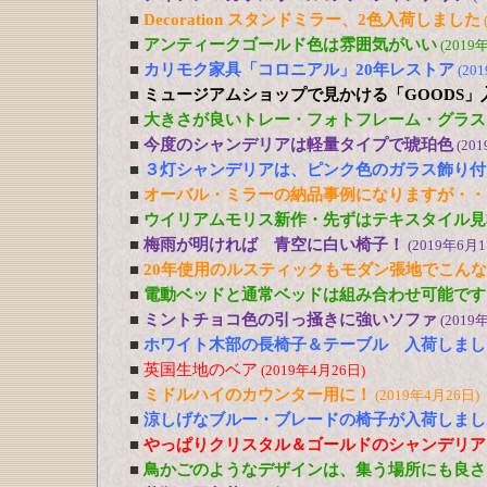
■
Decoration スタンドミラー、2色入荷しました
■
アンティークゴールド色は雰囲気がいい
(2019
■
カリモク家具「コロニアル」20年レストア
(20
■
ミュージアムショップで見かける「GOODS」
■
大きさが良いトレー・フォトフレーム・グラス
■
今度のシャンデリアは軽量タイプで琥珀色
(20
■
３灯シャンデリアは、ピンク色のガラス飾り付
■
オーバル・ミラーの納品事例になりますが・・
■
ウイリアムモリス新作・先ずはテキスタイル見
■
梅雨が明ければ 青空に白い椅子！
(2019年6月1
■
20年使用のルスティックもモダン張地でこん
■
電動ベッドと通常ベッドは組み合わせ可能です
■
ミントチョコ色の引っ掻きに強いソファ
(2019
■
ホワイト木部の長椅子＆テーブル 入荷しまし
■
英国生地のベア
(2019年4月26日)
■
ミドルハイのカウンター用に！
(2019年4月26日)
■
涼しげなブルー・ブレードの椅子が入荷しまし
■
やっぱりクリスタル＆ゴールドのシャンデリア
■
鳥かごのようなデザインは、集う場所にも良さ