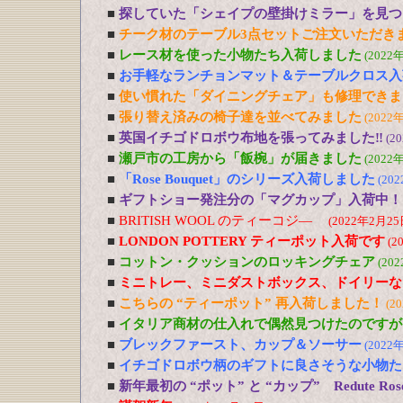
■
探していた「シェイプの壁掛けミラー」を見つ
■
チーク材のテーブル3点セットご注文いただき
■
レース材を使った小物たち入荷しました
(2022
■
お手軽なランチョンマット＆テーブルクロス入
■
使い慣れた「ダイニングチェア」も修理できま
■
張り替え済みの椅子達を並べてみました
(2022
■
英国イチゴドロボウ布地を張ってみました‼
(2
■
瀬戸市の工房から「飯椀」が届きました
(2022
■
「Rose Bouquet」のシリーズ入荷しました
(20
■
ギフトショー発注分の「マグカップ」入荷中！
■
BRITISH WOOL のティーコジ―
(2022年2月25
■
LONDON POTTERY ティーポット入荷です
(2
■
コットン・クッションのロッキングチェア
(20
■
ミニトレー、ミニダストボックス、ドイリーな
■
こちらの “ティーポット” 再入荷しました！
(2
■
イタリア商材の仕入れで偶然見つけたのですが
■
ブレックファースト、カップ＆ソーサー
(2022
■
イチゴドロボウ柄のギフトに良さそうな小物た
■
新年最初の “ポット” と “カップ” Redute R