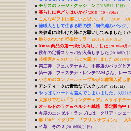
■
モリスのラージ・クッション
(2018年11月2日)
■
暮らしに色どりはいかが
(2018年10月30日)
■
こんなギフトは嬉しいと思います。
(2018年10月
■
籐職人として生きる匠の技「網代編みバッグ」
■
表参道に出掛けた時にお願いしてみました！
(
■
飾りのついた壁掛けミラー
(2018年10月18日)
■
Xmas 商品の第一弾が入荷しました
(2018年9月2
■
秋冬の定番スリッパが入荷しました
(2018年9月2
■
芸術家さんのところにお届けしました
(2018年9
■
第二弾 フェステナさん、手芸店のバッグとア
■
第一弾 フェステナ・レンテJAMさん、レー
■
小さめのコンソールテーブルが２種類入荷しま
■
アンティークの素敵なデスク
(2018年8月26日)
■
やっぱりハートも選んでしまいました、8月21
■
大振りでない「ウィングチェア」＆サイドテー
■
オールドのラグ＆ペルシャ絨毯 限定販売中！
■
今度のエンゼル・ランプには クリア・シェー
■
麻 100% イタリア 「フリル ナプキン」 入
■
イ草 その２
(2018年6月1日)