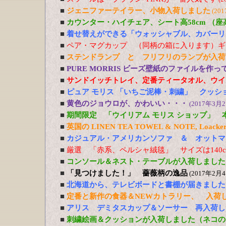
■
ジェニファーテイラー、小物入荷しました
(20
■
カウンター・ハイチェア、シート高58cm （
■
着せ替えができる「ウォッシャブル、カバーリ
■
ペア・マグカップ （同柄の箱に入ります）ギ
■
ステンドランプ と フリフリのランプが入荷
■
PURE MORRIS ビーズ壁紙のファイルを作
■
サンドイッチトレイ、定番ティータオル、ウイ
■
ピュア モリス 「いちご泥棒・刺繍」 クッシ
■
黄色のジョウロが、かわいい・・・
(2017年3月2
■
期間限定 「ウイリアム モリス ショップ」 
■
英国の LINEN TEA TOWEL & NOTE, Loacker
■
カジュアル・アメリカンソファ ＆ オットマ
■
厳選 「赤系、ペルシャ絨毯」 サイズは140cm
■
コンソール＆ネスト・テーブルが入荷しました
■
「見つけました！」 薔薇柄の逸品
(2017年2月4
■
北海道から、テレビボードと書棚が届きました
■
定番と新作の食器＆NEWカトラリー、 入荷
■
アリス デミタスカップ＆ソーサー 再入荷し
■
刺繍絵画＆クッションが入荷しました（ネコの