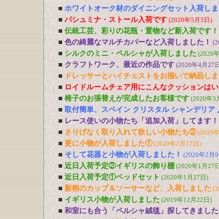
■
ホワイトオーク材のダイニングセット入荷しま
■
パシュミナ・ストール入荷です
(2020年5月5日)
■
伝統工芸、彩りの花瓶・置物など新入荷です！
■
色の綺麗なマルチカバーなど入荷しました！
(
■
シルクのミニ・ペルシャが入荷しました
(2020
■
クラフトワーク、最近の作品です
(2020年4月27日
■
ドレッサーとハイチェストをお揃いで納品しま
■
ロイドルームチェア用にこんなクッションはい
■
椅子のお張替えが完成したお客様です
(2020年3
■
取付簡単、スペイン クリスタル シャンデリア
■
レース使いの小物たち「追加入荷」してます！
■
さりげなく取り入れて欲しい小物たち②
(2020
■
更に小物が入荷しました①
(2020年2月17日)
■
そして花器と小物が入荷しました！
(2020年2月9
■
近日入荷予定②イギリスの飾り棚
(2020年1月27日
■
近日入荷予定①ベッドセット
(2020年1月27日)
■
新柄のカップ＆ソーサーなど、入荷しました
(
■
イギリス小物が入荷しました
(2019年12月22日)
■
和室にも合う「ペルシャ絨毯」探してきました