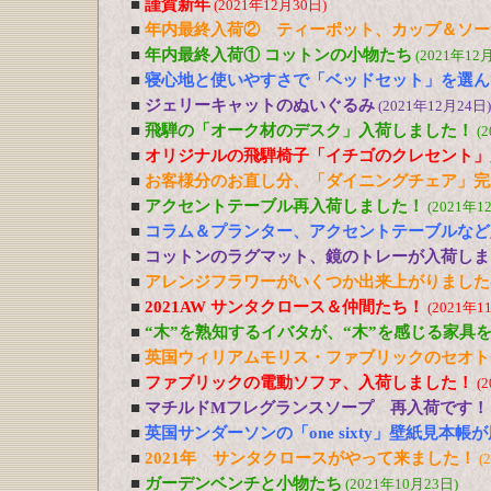
■
謹賀新年
(2021年12月30日)
■
年内最終入荷② ティーポット、カップ＆ソー
■
年内最終入荷① コットンの小物たち
(2021年12
■
寝心地と使いやすさで「ベッドセット」を選ん
■
ジェリーキャットのぬいぐるみ
(2021年12月24日)
■
飛騨の「オーク材のデスク」入荷しました！
(
■
オリジナルの飛騨椅子「イチゴのクレセント」
■
お客様分のお直し分、「ダイニングチェア」完
■
アクセントテーブル再入荷しました！
(2021年1
■
コラム＆プランター、アクセントテーブルなど
■
コットンのラグマット、鏡のトレーが入荷しま
■
アレンジフラワーがいくつか出来上がりました
■
2021AW サンタクロース＆仲間たち！
(2021年1
■
“木”を熟知するイバタが、“木”を感じる家具
■
英国ウィリアムモリス・ファブリックのセオト
■
ファブリックの電動ソファ、入荷しました！
(
■
マチルドMフレグランスソープ 再入荷です！
■
英国サンダーソンの「one sixty」壁紙見本帳
■
2021年 サンタクロースがやって来ました！
(
■
ガーデンベンチと小物たち
(2021年10月23日)