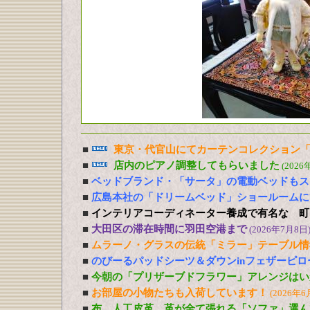
■
東京・代官山にてカーテンコレクション「
■
店内のピアノ調整してもらいました
(2026
■
ベッドブランド・「サータ」の電動ベッドもス
■
広島本社の「ドリームベッド」ショールームに
■
インテリアコーディネーター養成で有名な 町
■
大田区の滞在時間に羽田空港まで
(2026年7月8日
■
ムラーノ・グラスの伝統「ミラー」テーブル情
■
のびーるパッドシーツ＆ダウンinフェザーピ
■
今朝の「プリザーブドフラワー」アレンジはい
■
お部屋の小物たちも入荷しています！
(2026年6
■
布、人工皮革、革が全て張れる「ソファ」選ん