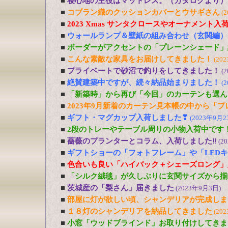
■
寝心地の主役はマットレス。（カタログより）
■
コブラン織のクッションカバーとウサギさん
(
■
2023 Xmas サンタクロースやオーナメント入
■
ウォールランプ＆壁紙の組み合わせ（玄関編）
■
ボーダーがアクセントの「プレーンシェード」
■
こんな素敵な家具をお届けしてきました！
(20
■
プライベートで砂沼で釣りをしてきました！
(
■
絶賛建築中ですが、続々納品始まりました！
(
■
「新築時」から再び「今回」のカーテンも選ん
■
2023年9月新着のカーテン見本帳の中から「
■
ギフト・マグカップ入荷しました❣
(2023年9月2
■
2段のトレーやテーブル周りの小物入荷中です
■
薔薇のプランターとコラム、入荷しました‼
(2
■
ギフトショーの「フォトフレーム」や「LED
■
色合いも良い「ハイバック＋シェーズロング」
■
「シルク絨毯」が久しぶりに玄関サイズから揃
■
茨城産の「梨さん」届きました
(2023年9月3日)
■
部屋に灯が欲しい頃、シャンデリアが完成しま
■
１８灯のシャンデリアを納品してきました
(20
■
小窓「ウッドブラインド」お取り付けしてきま