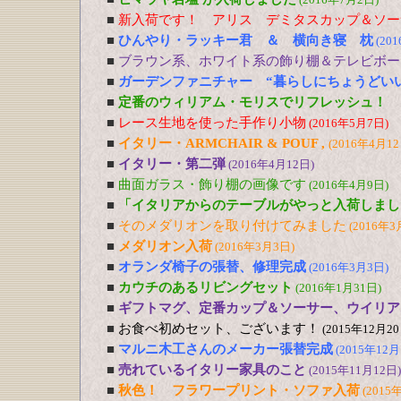
■
新入荷です！ アリス デミタスカップ＆ソー
■
ひんやり・ラッキー君 ＆ 横向き寝 枕
(20
■
ブラウン系、ホワイト系の飾り棚＆テレビボー
■
ガーデンファニチャー “暮らしにちょうどい
■
定番のウィリアム・モリスでリフレッシュ！
■
レース生地を使った手作り小物
(2016年5月7日)
■
イタリー・ARMCHAIR & POUF ,
(2016年4月12
■
イタリー・第二弾
(2016年4月12日)
■
曲面ガラス・飾り棚の画像です
(2016年4月9日)
■
「イタリアからのテーブルがやっと入荷しまし
■
そのメダリオンを取り付けてみました
(2016年3
■
メダリオン入荷
(2016年3月3日)
■
オランダ椅子の張替、修理完成
(2016年3月3日)
■
カウチのあるリビングセット
(2016年1月31日)
■
ギフトマグ、定番カップ＆ソーサー、ウイリア
■
お食べ初めセット、ございます！
(2015年12月20
■
マルニ木工さんのメーカー張替完成
(2015年12月
■
売れているイタリー家具のこと
(2015年11月12日)
■
秋色！ フラワープリント・ソファ入荷
(2015