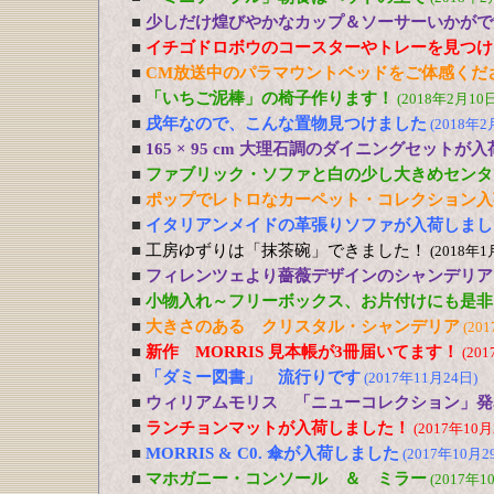
■
少しだけ煌びやかなカップ＆ソーサーいかがで
■
イチゴドロボウのコースターやトレーを見つけ
■
CM放送中のパラマウントベッドをご体感くだ
■
「いちご泥棒」の椅子作ります！
(2018年2月10日
■
戌年なので、こんな置物見つけました
(2018年2
■
165 × 95 cm 大理石調のダイニングセットが
■
ファブリック・ソファと白の少し大きめセンタ
■
ポップでレトロなカーペット・コレクション入
■
イタリアンメイドの革張りソファが入荷しまし
■
工房ゆずりは「抹茶碗」できました！
(2018年1
■
フィレンツェより薔薇デザインのシャンデリア
■
小物入れ～フリーボックス、お片付けにも是非
■
大きさのある クリスタル・シャンデリア
(20
■
新作 MORRIS 見本帳が3冊届いてます！
(20
■
「ダミー図書」 流行りです
(2017年11月24日)
■
ウィリアムモリス 「ニューコレクション」発
■
ランチョンマットが入荷しました！
(2017年10月
■
MORRIS & C0. 傘が入荷しました
(2017年10月2
■
マホガニー・コンソール ＆ ミラー
(2017年1