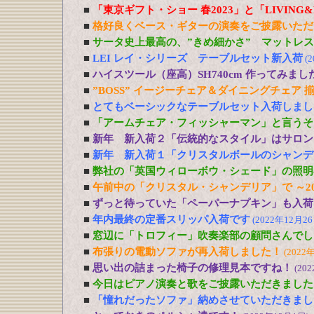
■
「東京ギフト・ショー 春2023」と「LIVING&DE
■
格好良くベース・ギターの演奏をご披露いただ
■
サータ史上最高の、”きめ細かさ” マットレ
■
LEI レイ・シリーズ テーブルセット新入荷
(
■
ハイスツール（座高）SH740cm 作ってみまし
■
”BOSS” イージーチェア＆ダイニングチェア 
■
とてもベーシックなテーブルセット入荷しまし
■
「アームチェア・フィッシャーマン」と言うそ
■
新年 新入荷２「伝統的なスタイル」はサロン
■
新年 新入荷１「クリスタルボールのシャンデ
■
弊社の「英国ウィローボウ・シェード」の照明
■
午前中の「クリスタル・シャンデリア」で ～20
■
ずっと待っていた「ペーパーナプキン」も入荷
■
年内最終の定番スリッパ入荷です
(2022年12月26
■
窓辺に「トロフィー」吹奏楽部の顧問さんでし
■
布張りの電動ソファが再入荷しました！
(2022
■
思い出の詰まった椅子の修理見本ですね！
(20
■
今日はピアノ演奏と歌をご披露いただきました
■
「憧れだったソファ」納めさせていただきまし