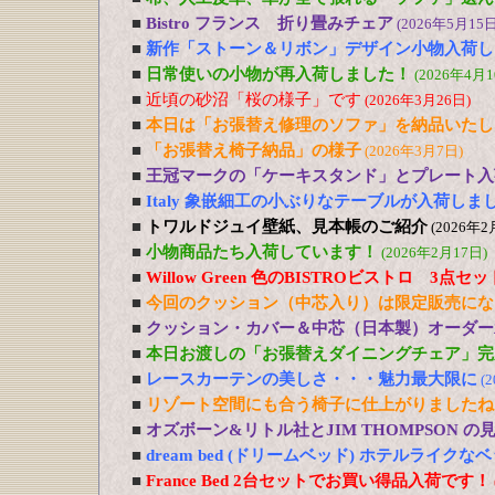
■
Bistro フランス 折り畳みチェア
(2026年5月15日
■
新作「ストーン＆リボン」デザイン小物入荷し
■
日常使いの小物が再入荷しました！
(2026年4月1
■
近頃の砂沼「桜の様子」です
(2026年3月26日)
■
本日は「お張替え修理のソファ」を納品いたし
■
「お張替え椅子納品」の様子
(2026年3月7日)
■
王冠マークの「ケーキスタンド」とプレート入
■
Italy 象嵌細工の小ぶりなテーブルが入荷しま
■
トワルドジュイ壁紙、見本帳のご紹介
(2026年2
■
小物商品たち入荷しています！
(2026年2月17日)
■
Willow Green 色のBISTROビストロ 3点
■
今回のクッション（中芯入り）は限定販売にな
■
クッション・カバー＆中芯（日本製）オーダー
■
本日お渡しの「お張替えダイニングチェア」完
■
レースカーテンの美しさ・・・魅力最大限に
(
■
リゾート空間にも合う椅子に仕上がりましたね
■
オズボーン&リトル社とJIM THOMPSON 
■
dream bed (ドリームベッド) ホテルライ
■
France Bed 2台セットでお買い得品入荷です！