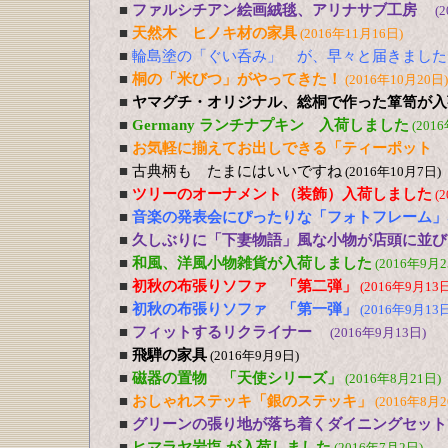
■
ファルシチアン絵画絨毯、アリナサブ工房
(
■
天然木 ヒノキ材の家具
(2016年11月16日)
■
輪島塗の「ぐい呑み」 が、早々と届きました
■
桐の「米びつ」がやってきた！
(2016年10月20日)
■
ヤマグチ・オリジナル、総桐で作った箪笥が入
■
Germany ランチナプキン 入荷しました
(201
■
お気軽に揃えてお出しできる「ティーポット 
■
古典柄も たまにはいいですね
(2016年10月7日)
■
ツリーのオーナメント（装飾）入荷しました
(
■
音楽の発表会にぴったりな「フォトフレーム」
■
久しぶりに「下妻物語」風な小物が店頭に並び
■
和風、洋風小物雑貨が入荷しました
(2016年9月2
■
初秋の布張りソファ 「第二弾」
(2016年9月13日
■
初秋の布張りソファ 「第一弾」
(2016年9月13日
■
フィットするリクライナー
(2016年9月13日)
■
飛騨の家具
(2016年9月9日)
■
磁器の置物 「天使シリーズ」
(2016年8月21日)
■
おしゃれステッキ「銀のステッキ」
(2016年8月2
■
グリーンの張り地が落ち着くダイニングセット
■
ヒマラヤ岩塩 が入荷しました
(2016年7月2日)