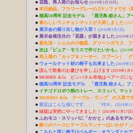
■
花瓶、再入荷のお知らせ
(2019年3月29日)
■
本日納品、フラワーグレーの２Pソファです（
■
穂高50周年 記念モデル 「鹿児島 睦さん」
■
春らしいランチョンマットが入荷しました
(20
■
展示会の掘り出し物が入荷！
(2019年3月1日)
■
展示会発注分の「花器」が届きました
(2019年3
■
新生活・シェルの小物皿、グリーンガラス、フ
■
次は「ピュア・モリスで作りたいかも」
(2019
■
再入荷の「カップ＆ソーサー、スプーン）、グ
■
ウォールナット材の椅子も出来ました
(2019年1
■
謹んで新春のお慶びを申し上げます
(2019年1月3
■
MORRIS ＆㏇ ピンパネル布地はベアーズに
■
穂高50周年 記念モデル 「鹿児島 睦さん」
■
イチゴドロボウ柄のトレー、スリッパ、マット
■
MORRIS ＆㏇ テーブル・ランプ の入荷で
■
最近はこんな感じです、、、「PEN」
(2018年1
■
絨毯は突然にやってきました！
(2018年11月17日)
■
ふわモコ・スリッパに「かかと」のあるモデル
■
飾りのベースにテーブルランナーはいかが？
(
■
こちらと同じ椅子はベルギー・オランダとかで