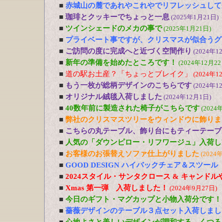
■
赤城山の麓であれやこれやでリフレッシュして
■
珈琲とクッキーでちょっと一息
(2025年1月21日)
■
ツインシェードのメカの事で
(2025年1月21日)
■
プライベート事ですが、クリスマスが似合うグ
■
ご訪問の度に完成へと近づく空間作り
(2024年1
■
新年の準備を始めたところです！
(2024年12月22
■
道の駅お土産？「ちょっとブレイク」
(2024年1
■
もう一枚が総柄デザインのこちらです
(2024年1
■
オリジナル絨毯入荷しました
(2024年12月1日)
■
40数年前に製造された椅子がこちらです
(2024
■
弊社のクリスマスツリーをウィンドウに飾りま
■
こちらの丸テーブル、飾り台にもティーテーブ
■
人気の「ダウンピロー・リフワージュ」入荷し
■
お客様のお張替えソファ仕上がりました
(2024
■
GOOD DESIGN ハイバックチェア＆スツー
■
2024スタイル・サンタクロース & キャンド
■
Xmas 第一弾 入荷しました！
(2024年9月27日)
■
今日のギフト・マグカップと小物入荷分です！
■
薔薇デザインのテーブル３点セット入荷しまし