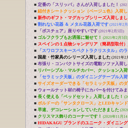
■
定番の「スリッパ」さんが入荷しました！
(20
■
紐付きシートクッション（ベージュ色）入荷し
■
新作のギフト・マグカップシリーズ入荷しまし
■
割れない花器 ＆ メタル花器入荷です
(2021年2月
■
「ボスチェア」座りやすいです
(2021年2月5日)
■
ゴルフクラブもお洒落に魅せて！
(2021年2月5日
■
スペインの１点物シャンデリア（簡易型取付）
■
「スワロフスキースペクトラクリスタル」のラ
■
国産・竹家具のシリーズ入荷しました
(2021年2
■
布張り・コンパクトサイズの電動ソファ入荷し
■
リバーシブル・マルチカバー、クッション入荷
■
「セラミック天板」のダイニングテーブル入荷
■
サイズオーダーできる「セラミック天板」のダ
■
ウォールナット材の椅子にカバーを付けてみま
■
長く使える「ベッドセット」入荷しました！
(
■
ボルドーの「サンタクロース」とLEDキャン
■
早速、デコレーションしていただきました
(20
■
クリスマス飾りのコーナーです！
(2020年11月14
■
HIDAKAGU ブランドのユニーク・ダイニン