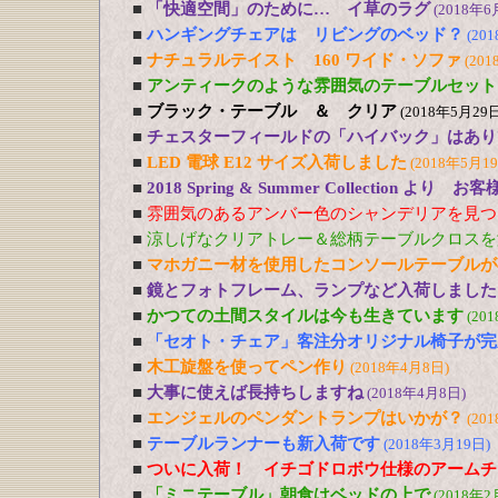
■
「快適空間」のために… イ草のラグ
(2018年6
■
ハンギングチェアは リビングのベッド？
(20
■
ナチュラルテイスト 160 ワイド・ソファ
(201
■
アンティークのような雰囲気のテーブルセット
■
ブラック・テーブル ＆ クリア
(2018年5月29日
■
チェスターフィールドの「ハイバック」はあり
■
LED 電球 E12 サイズ入荷しました
(2018年5月1
■
2018 Spring & Summer Collection より お
■
雰囲気のあるアンバー色のシャンデリアを見つ
■
涼しげなクリアトレー＆総柄テーブルクロスを
■
マホガニー材を使用したコンソールテーブルが
■
鏡とフォトフレーム、ランプなど入荷しました
■
かつての土間スタイルは今も生きています
(20
■
「セオト・チェア」客注分オリジナル椅子が完
■
木工旋盤を使ってペン作り
(2018年4月8日)
■
大事に使えば長持ちしますね
(2018年4月8日)
■
エンジェルのペンダントランプはいかが？
(20
■
テーブルランナーも新入荷です
(2018年3月19日)
■
ついに入荷！ イチゴドロボウ仕様のアームチ
■
「ミニテーブル」朝食はベッドの上で
(2018年2