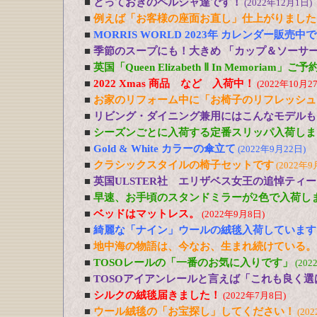
■
とっておきのペルシャ達です！
(2022年12月1日)
■
例えば「お客様の座面お直し」仕上がりました
■
MORRIS WORLD 2023年 カレンダー販売中
■
季節のスープにも！大きめ 「カップ＆ソーサ
■
英国「Queen Elizabeth Ⅱ In Memoriam」
■
2022 Xmas 商品 など 入荷中！
(2022年10月2
■
お家のリフォーム中に「お椅子のリフレッシュ
■
リビング・ダイニング兼用にはこんなモデルも
■
シーズンごとに入荷する定番スリッパ入荷しま
■
Gold & White カラーの傘立て
(2022年9月22日)
■
クラシックスタイルの椅子セットです
(2022年9
■
英国ULSTER社 エリザベス女王の追悼ティ
■
早速、お手頃のスタンドミラーが2色で入荷し
■
ベッドはマットレス。
(2022年9月8日)
■
綺麗な「ナイン」ウールの絨毯入荷しています
■
地中海の物語は、今なお、生まれ続けている。
■
TOSOレールの「一番のお気に入りです」
(202
■
TOSOアイアンレールと言えば「これも良く選
■
シルクの絨毯届きました！
(2022年7月8日)
■
ウール絨毯の「お宝探し」してください！
(20