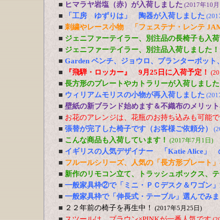
■
ヒマラヤ岩塩（赤）が入荷しました
(2017年10月
■
「工房 ゆずりは」 陶器が入荷しました
(20
■
刺繍やレース小物 「フェステナ・レンテ JA
■
ジェニファーテイラー、別注品の長椅子も入荷
■
ジェニファーテイラー、別注品入荷しました！
■
Garden ベンチ、ジョウロ、プランターポッ
■
『飛騨・ロッカー』 9月25日に入荷予定！
(2
■
長方形のプレートやカトラリーが入荷しました
■
ウィリアムモリスの小物が再入荷しました
(20
■
壁紙の新ブランド始めます＆不織布のメリット
■
お花のアレンジは、花瓶のお持ち込みも可能で
■
張替が完了した椅子です（お客様ご依頼分）
(
■
こんな商品も入荷しています！
(2017年7月1日)
■
イギリスの人気デザイナー 「Katie Alic
■
フルールシリーズ、人気の「長方形プレート」
■
新作のリモコン立て、トラッシュボックス、テ
■
一般家具枠②で「ミニ・ＰＣデスク＆ワゴン」
■
一般家具枠で「伸長式・テーブル」選んでみま
■
２２年前の椅子を再生中！
(2017年5月25日)
■
スツールは ブラウン×PINKが一番人気です
(2