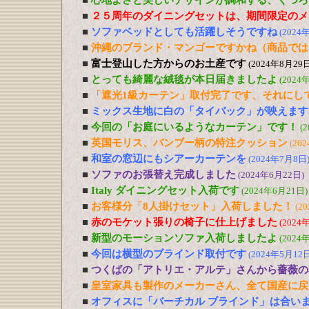
■
心地よさと美しいデザインが調和する、くつろ
■
２５周年のダイニングセットは、期間限定のメ
■
ソファベッドとしても活躍しそうですね
(2024
■
沖縄のブランド・マンゴーですかね（商品では
■
富士登山した方からのお土産です
(2024年8月29日
■
とっても綺麗な絨毯が本日届きましたよ
(2024
■
「遮光1級カーテン」取付完了です、それにし
■
ミックス生地に白の「タイバック」が映えます
■
今回の「お庭にいるようなカーテン」です！
(
■
英国モリス、バンブー柄の特注クッション
(20
■
和室の窓辺にもシアーカーテンを
(2024年7月8日
■
ソファのお張替え完成しました
(2024年6月22日)
■
Italy ダイニングセット入荷です
(2024年6月21日)
■
お客様分「8人掛けセット」入荷しました！
(2
■
赤のモケット張りの椅子に仕上げました
(2024
■
新型のモーションソファ入荷しましたよ
(2024
■
今回は横型のブラインド取付です
(2024年5月12日
■
つくばの「アトリエ・アルテ」さんから薔薇の
■
皇室家具も製作のメーカーさん、全て国産に戻
■
オフィスに「バーチカル ブラインド」は合い