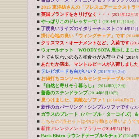
■
自然シリーズ・ダイニングセット＆ソファの入
■
2015 東洋紡さんの「ブレスエアーエクストラ
■
英国ブランドをさりげなく・・・
(2014年12月19
■
やっぱりこのドレッサーで！
(2014年12月13日)
■
丁度良いサイズのイタリーチェスト
(2014年12月
■
掛け心地の良い「ウィングチェア」です
(2014
■
クリスマス・オーナメントなど、入荷です
(20
■
ウォールナット WOODY SOFA 展示しました
■
とても味わいのある和食器が入荷中です
(2014
■
あたたか演出、マントルピースが入荷しました
■
テレビボードも白がいい？
(2014年9月2日)
■
お値打ちコンソール＆センターテーブル
(2014
■
『自然と寄りそう暮らし』
(2014年9月2日)
■
薔薇のステンドランプ
(2014年6月19日)
■
見つけました、素敵なソファ！
(2014年6月9日)
■
新作のカバーリング・シンプルソファです
(20
■
ガラスのプレート（パープル・ターコイズ）＆
■
こちらの7点セットはやはり動きが良いようで
■
新作アレンジメントフラワー
(2014年5月5日)
■
Paris Bistro ラウンドテーブル＆チェア
(2014年