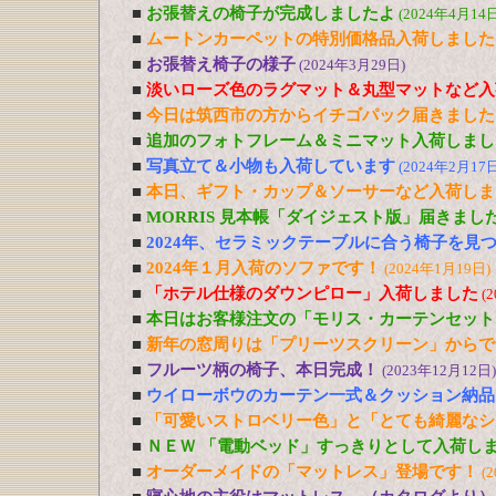
■
お張替えの椅子が完成しましたよ
(2024年4月14日
■
ムートンカーペットの特別価格品入荷しました
■
お張替え椅子の様子
(2024年3月29日)
■
淡いローズ色のラグマット＆丸型マットなど入
■
今日は筑西市の方からイチゴパック届きました
■
追加のフォトフレーム＆ミニマット入荷しまし
■
写真立て＆小物も入荷しています
(2024年2月17日
■
本日、ギフト・カップ＆ソーサーなど入荷しま
■
MORRIS 見本帳「ダイジェスト版」届きまし
■
2024年、セラミックテーブルに合う椅子を見
■
2024年１月入荷のソファです！
(2024年1月19日)
■
「ホテル仕様のダウンピロー」入荷しました
(
■
本日はお客様注文の「モリス・カーテンセット
■
新年の窓周りは「プリーツスクリーン」からで
■
フルーツ柄の椅子、本日完成！
(2023年12月12日)
■
ウイローボウのカーテン一式＆クッション納品
■
「可愛いストロベリー色」と「とても綺麗なシ
■
ＮＥＷ 「電動ベッド」すっきりとして入荷し
■
オーダーメイドの「マットレス」登場です！
(