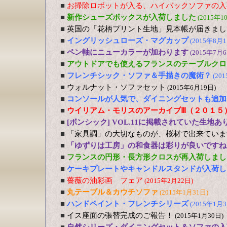
■
お掃除ロボットが入る、ハイバックソファの入
■
新作シューズボックスが入荷しました
(2015年1
■
英国の「花柄プリント生地」見本帳が届きまし
■
イングリッシュローズ・マグカップ
(2015年8月1
■
ペン軸にニューカラーが加わります
(2015年7月6
■
アウトドアでも使えるフランスのテーブルクロ
■
フレンチシック・ソファ＆手描きの魔術？
(20
■
ウォルナット・ソファセット
(2015年6月19日)
■
コンソールが人気で、ダイニングセットも追加
■
ウイリアム・モリスのアーカイブⅢ（２０１５
■
[ボンシック] VOL.11に掲載されていた生地あ
■
「家具調」の大切なものが、桜材で出来ていま
■
「ゆずりは工房」の和食器は彩りが良いですね
■
フランスの円形・長方形クロスが再入荷しまし
■
ケーキプレートやキャンドルスタンドが入荷し
■
薔薇の油彩画 フェア
(2015年2月22日)
■
丸テーブル＆カウチソファ
(2015年1月31日)
■
ハンドペイント・フレンチシリーズ
(2015年1月3
■
イス座面の張替完成のご報告！
(2015年1月30日)