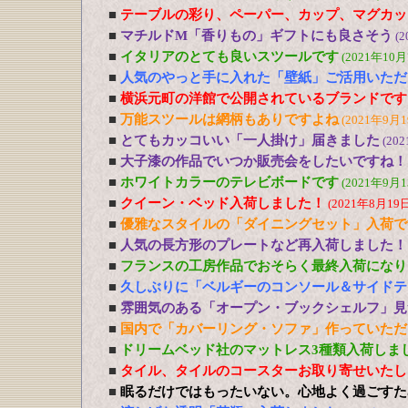
■
テーブルの彩り、ペーパー、カップ、マグカッ
■
マチルドM「香りもの」ギフトにも良さそう
(2
■
イタリアのとても良いスツールです
(2021年10月
■
人気のやっと手に入れた「壁紙」ご活用いただ
■
横浜元町の洋館で公開されているブランドです
■
万能スツールは網柄もありですよね
(2021年9月1
■
とてもカッコいい「一人掛け」届きました
(20
■
大子漆の作品でいつか販売会をしたいですね！
■
ホワイトカラーのテレビボードです
(2021年9月1
■
クイーン・ベッド入荷しました！
(2021年8月19日
■
優雅なスタイルの「ダイニングセット」入荷で
■
人気の長方形のプレートなど再入荷しました！
■
フランスの工房作品でおそらく最終入荷になり
■
久しぶりに「ベルギーのコンソール＆サイドテ
■
雰囲気のある「オープン・ブックシェルフ」見
■
国内で「カバーリング・ソファ」作っていただ
■
ドリームベッド社のマットレス3種類入荷しま
■
タイル、タイルのコースターお取り寄せいたし
■
眠るだけではもったいない。心地よく過ごすた