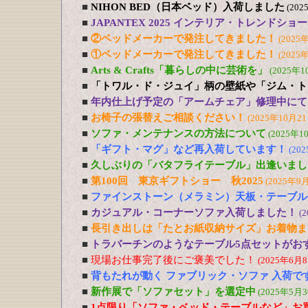
■
NIHON BED（日本ベッド）入荷しました
(202
■
JAPANTEX 2025 インテリア・トレンドショー
■
②ベッドメーカーで発注してきました！
(2025
■
①ベッドメーカーで発注してきました！
(2025
■
Arts & Crafts「暮らしの中に芸術を」
(2025年1
■
「トワル・ド・ジュイ」柄の壁紙や「ジム・ト
■
年内仕上げ予定の「アームチェア」修理中にて
■
お椅子の張替えご相談ください！
(2025年10月21
■
ソファ・メンテナンスの方法について
(2025年1
■
「ギフト・マグ」など再入荷しています！
(20
■
久しぶりの「バタフライテーブル」出逢いまし
■
第100回 東京ギフトショー 秋2025
(2025年9
■
ファインストーン（メラミン）天板・テーブル
■
カジュアル・コーナーソファ入荷しました！
(
■
長引き出しは「たとお紙収納サイズ」お着物ま
■
トラバーチンのようなテーブル5点セットがおす
■
現場お仕事完了後にご褒美でした！
(2025年6月8
■
背もたれが動く ファブリック・ソファ 入荷で
■
新作展で「ソファセット」を選定中
(2025年5月3
■
1点限り「ソファ・ベッド・テーブルなど」お