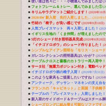
■
使い道は色々に・・・小物選んでみました②
(
■
フォトフレーム＆トレー、選んでみました①
(
■
キリムやラグマットご紹介します！
(2020年10月
■
2020AW 新入荷 先行入荷しました…
(2020年9
■
竹材の「椅子」が良い感じです
(2020年9月10日)
■
人気プレイスマット 再々入荷しました！
(20
■
イギリス生地の「くま仲間」が増えましたので
■
5灯のシェード付き照明器具完成
(2020年8月28日
■
「イチゴドロボウ」のシェード作りました！
(
■
シンプルなアイアン照明を「モリス・シェード
■
ガレコレクションの照明器具はいかが？
(2020
■
テーブルクロスと薔薇のカトラリー再入荷中！
■
サータ社「無重力ポジション付き」電動ベッド
■
イチゴドロボウ柄の椅子入荷！
(2020年7月31日)
■
このような家具もご提案したいですね！
(2020
■
アンティーク、デッサン・マネキンの支え台を
■
フランスの「キャビネット」と英国「子供椅子
■
テーブルの「プレイスマット」入荷しました！
■
新入荷のサイドボード＆テーブルはスチール脚
■
シェーズロングに組み替え可能なソファです
(