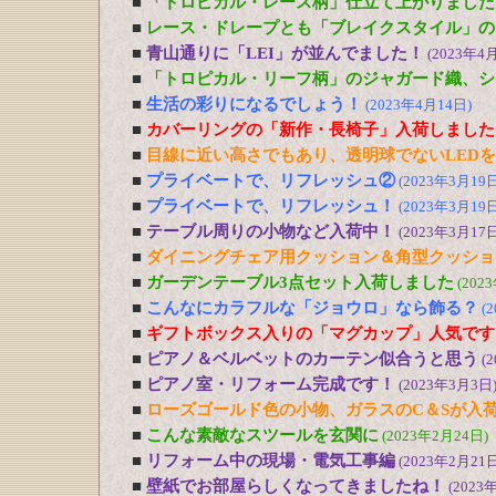
■
「トロピカル・レース柄」仕立て上がりました
■
レース・ドレープとも「ブレイクスタイル」の
■
青山通りに「LEI」が並んでました！
(2023年4
■
「トロピカル・リーフ柄」のジャガード織、シ
■
生活の彩りになるでしょう！
(2023年4月14日)
■
カバーリングの「新作・長椅子」入荷しました
■
目線に近い高さでもあり、透明球でないLED
■
プライベートで、リフレッシュ②
(2023年3月19日
■
プライベートで、リフレッシュ！
(2023年3月19日
■
テーブル周りの小物など入荷中！
(2023年3月17日
■
ダイニングチェア用クッション＆角型クッショ
■
ガーデンテーブル3点セット入荷しました
(202
■
こんなにカラフルな「ジョウロ」なら飾る？
(
■
ギフトボックス入りの「マグカップ」人気です
■
ピアノ＆ベルベットのカーテン似合うと思う
(
■
ピアノ室・リフォーム完成です！
(2023年3月3日
■
ローズゴールド色の小物、ガラスのC＆Sが入
■
こんな素敵なスツールを玄関に
(2023年2月24日)
■
リフォーム中の現場・電気工事編
(2023年2月21日
■
壁紙でお部屋らしくなってきましたね！
(2023