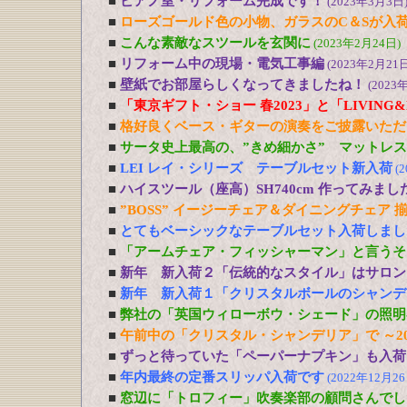
■
ピアノ室・リフォーム完成です！
(2023年3月3日
■
ローズゴールド色の小物、ガラスのC＆Sが入
■
こんな素敵なスツールを玄関に
(2023年2月24日)
■
リフォーム中の現場・電気工事編
(2023年2月21日
■
壁紙でお部屋らしくなってきましたね！
(2023
■
「東京ギフト・ショー 春2023」と「LIVING&DE
■
格好良くベース・ギターの演奏をご披露いただ
■
サータ史上最高の、”きめ細かさ” マットレ
■
LEI レイ・シリーズ テーブルセット新入荷
(
■
ハイスツール（座高）SH740cm 作ってみまし
■
”BOSS” イージーチェア＆ダイニングチェア 
■
とてもベーシックなテーブルセット入荷しまし
■
「アームチェア・フィッシャーマン」と言うそ
■
新年 新入荷２「伝統的なスタイル」はサロン
■
新年 新入荷１「クリスタルボールのシャンデ
■
弊社の「英国ウィローボウ・シェード」の照明
■
午前中の「クリスタル・シャンデリア」で ～20
■
ずっと待っていた「ペーパーナプキン」も入荷
■
年内最終の定番スリッパ入荷です
(2022年12月26
■
窓辺に「トロフィー」吹奏楽部の顧問さんでし