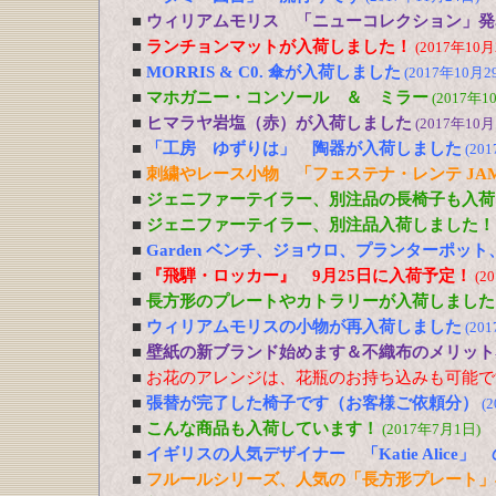
■
ウィリアムモリス 「ニューコレクション」発
■
ランチョンマットが入荷しました！
(2017年10月
■
MORRIS & C0. 傘が入荷しました
(2017年10月2
■
マホガニー・コンソール ＆ ミラー
(2017年1
■
ヒマラヤ岩塩（赤）が入荷しました
(2017年10月
■
「工房 ゆずりは」 陶器が入荷しました
(20
■
刺繍やレース小物 「フェステナ・レンテ JA
■
ジェニファーテイラー、別注品の長椅子も入荷
■
ジェニファーテイラー、別注品入荷しました！
■
Garden ベンチ、ジョウロ、プランターポッ
■
『飛騨・ロッカー』 9月25日に入荷予定！
(2
■
長方形のプレートやカトラリーが入荷しました
■
ウィリアムモリスの小物が再入荷しました
(20
■
壁紙の新ブランド始めます＆不織布のメリット
■
お花のアレンジは、花瓶のお持ち込みも可能で
■
張替が完了した椅子です（お客様ご依頼分）
(
■
こんな商品も入荷しています！
(2017年7月1日)
■
イギリスの人気デザイナー 「Katie Alic
■
フルールシリーズ、人気の「長方形プレート」