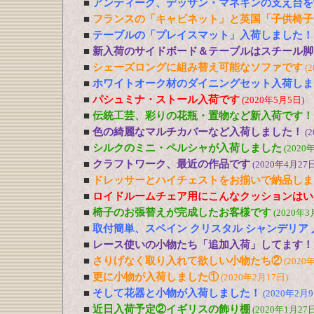
■
アンティーク、デッサン・マネキンの支え台を
■
フランスの「キャビネット」と英国「子供椅子
■
テーブルの「プレイスマット」入荷しました！
■
新入荷のサイドボード＆テーブルはスチール脚
■
シェーズロングに組み替え可能なソファです
(
■
ホワイトオーク材のダイニングセット入荷しま
■
パシュミナ・ストール入荷です
(2020年5月5日)
■
伝統工芸、彩りの花瓶・置物など新入荷です！
■
色の綺麗なマルチカバーなど入荷しました！
(
■
シルクのミニ・ペルシャが入荷しました
(2020
■
クラフトワーク、最近の作品です
(2020年4月27日
■
ドレッサーとハイチェストをお揃いで納品しま
■
ロイドルームチェア用にこんなクッションはい
■
椅子のお張替えが完成したお客様です
(2020年3
■
取付簡単、スペイン クリスタル シャンデリア
■
レース使いの小物たち「追加入荷」してます！
■
さりげなく取り入れて欲しい小物たち②
(2020
■
更に小物が入荷しました①
(2020年2月17日)
■
そして花器と小物が入荷しました！
(2020年2月9
■
近日入荷予定②イギリスの飾り棚
(2020年1月27日