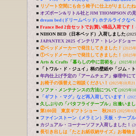
■
リゾート空間にも合う椅子に仕上がりましたね
■
オズボーン&リトル社とJIM THOMPSON 
■
dream bed (ドリームベッド) ホテルライ
■
France Bed 2台セットでお買い得品入荷です！
■
NIHON BED（日本ベッド）入荷しました
(202
■
JAPANTEX 2025 インテリア・トレンドショー
■
②ベッドメーカーで発注してきました！
(2025
■
①ベッドメーカーで発注してきました！
(2025
■
Arts & Crafts「暮らしの中に芸術を」
(2025年1
■
「トワル・ド・ジュイ」柄の壁紙や「ジム・ト
■
年内仕上げ予定の「アームチェア」修理中にて
■
お椅子の張替えご相談ください！
(2025年10月21
■
ソファ・メンテナンスの方法について
(2025年1
■
「ギフト・マグ」など再入荷しています！
(20
■
久しぶりの「バタフライテーブル」出逢いまし
■
第100回 東京ギフトショー 秋2025
(2025年9
■
ファインストーン（メラミン）天板・テーブル
■
カジュアル・コーナーソファ入荷しました！
(
■
長引き出しは「たとお紙収納サイズ」お着物ま