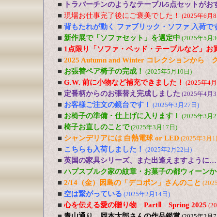
■
トラバーチンのようなテーブル5点セットがおす
■
現場お仕事完了後にご褒美でした！
(2025年6月8
■
背もたれが動く ファブリック・ソファ 入荷で
■
新作展で「ソファセット」を選定中
(2025年5月3
■
1点限り「ソファ・ベッド・テーブルなど」お
■
2025 Autumn and Winter コレクションか
■
お張替ペア椅子の完成！
(2025年5月10日)
■
G.W. 前に小物など補充できました！
(2025年4月
■
定番柄からのお張替え完成しました
(2025年4月3
■
お客様ご注文の鏡台です！
(2025年3月27日)
■
お椅子の準備・仕上げに入ります！
(2025年3月2
■
椅子お直しのことで
(2025年3月17日)
■
シャンデリアには 白熱電球 or LED
(2025年3月1
■
こちらも入荷しました！
(2025年2月22日)
■
英国の家具シリーズ、また出逢えますように…
■
ハプスブルク家の紋章・お菓子の都ウィーンか
■
2/14（金）因島の「デコポン」さんのこと
(202
■
空は繋がっている
(2025年2月14日)
■
心を伝える愛の贈り物 PartⅡ Spring 2025
(2
■
青山通り、岡本太郎さんの作品鑑賞
(2025年2月7