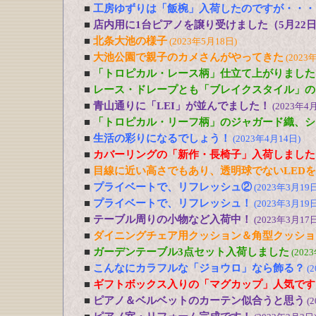
■
工房ゆずりは「飯椀」入荷したのですが・・・
■
店内用に1台ピアノを譲り受けました（5月22
■
北条大池の様子
(2023年5月18日)
■
大池公園で親子のカメさんがやってきた
(2023
■
「トロピカル・レース柄」仕立て上がりました
■
レース・ドレープとも「ブレイクスタイル」の
■
青山通りに「LEI」が並んでました！
(2023年4
■
「トロピカル・リーフ柄」のジャガード織、シ
■
生活の彩りになるでしょう！
(2023年4月14日)
■
カバーリングの「新作・長椅子」入荷しました
■
目線に近い高さでもあり、透明球でないLED
■
プライベートで、リフレッシュ②
(2023年3月19日
■
プライベートで、リフレッシュ！
(2023年3月19日
■
テーブル周りの小物など入荷中！
(2023年3月17日
■
ダイニングチェア用クッション＆角型クッショ
■
ガーデンテーブル3点セット入荷しました
(202
■
こんなにカラフルな「ジョウロ」なら飾る？
(
■
ギフトボックス入りの「マグカップ」人気です
■
ピアノ＆ベルベットのカーテン似合うと思う
(