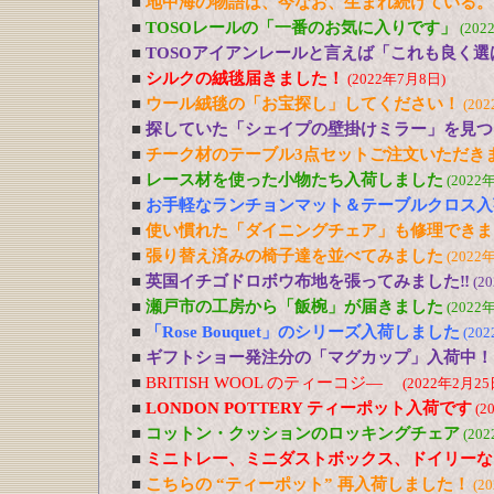
■
地中海の物語は、今なお、生まれ続けている。
■
TOSOレールの「一番のお気に入りです」
(202
■
TOSOアイアンレールと言えば「これも良く選
■
シルクの絨毯届きました！
(2022年7月8日)
■
ウール絨毯の「お宝探し」してください！
(20
■
探していた「シェイプの壁掛けミラー」を見つ
■
チーク材のテーブル3点セットご注文いただき
■
レース材を使った小物たち入荷しました
(2022
■
お手軽なランチョンマット＆テーブルクロス入
■
使い慣れた「ダイニングチェア」も修理できま
■
張り替え済みの椅子達を並べてみました
(2022
■
英国イチゴドロボウ布地を張ってみました‼
(2
■
瀬戸市の工房から「飯椀」が届きました
(2022
■
「Rose Bouquet」のシリーズ入荷しました
(20
■
ギフトショー発注分の「マグカップ」入荷中！
■
BRITISH WOOL のティーコジ―
(2022年2月25
■
LONDON POTTERY ティーポット入荷です
(2
■
コットン・クッションのロッキングチェア
(20
■
ミニトレー、ミニダストボックス、ドイリーな
■
こちらの “ティーポット” 再入荷しました！
(2