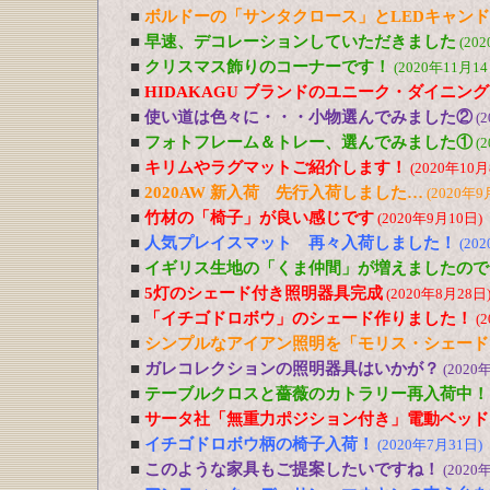
■
ボルドーの「サンタクロース」とLEDキャン
■
早速、デコレーションしていただきました
(20
■
クリスマス飾りのコーナーです！
(2020年11月14
■
HIDAKAGU ブランドのユニーク・ダイニン
■
使い道は色々に・・・小物選んでみました②
(
■
フォトフレーム＆トレー、選んでみました①
(
■
キリムやラグマットご紹介します！
(2020年10月
■
2020AW 新入荷 先行入荷しました…
(2020年9
■
竹材の「椅子」が良い感じです
(2020年9月10日)
■
人気プレイスマット 再々入荷しました！
(20
■
イギリス生地の「くま仲間」が増えましたので
■
5灯のシェード付き照明器具完成
(2020年8月28日
■
「イチゴドロボウ」のシェード作りました！
(
■
シンプルなアイアン照明を「モリス・シェード
■
ガレコレクションの照明器具はいかが？
(2020
■
テーブルクロスと薔薇のカトラリー再入荷中！
■
サータ社「無重力ポジション付き」電動ベッド
■
イチゴドロボウ柄の椅子入荷！
(2020年7月31日)
■
このような家具もご提案したいですね！
(2020