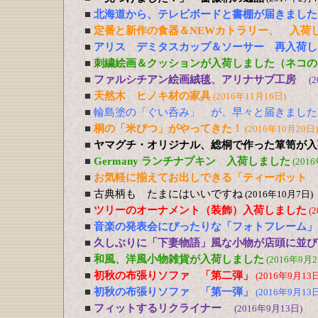
■
北海道から、テレビボードと書棚が届きました
■
定番と新作の食器＆NEWカトラリー、 入荷
■
アリス デミタスカップ＆ソーサー 再入荷し
■
刺繍絵画＆クッションが入荷しました（ネコの
■
ファルシチアン絵画絨毯、アリナサブ工房
(
■
天然木 ヒノキ材の家具
(2016年11月16日)
■
輪島塗の「ぐい呑み」 が、早々と届きました
■
桐の「米びつ」がやってきた！
(2016年10月20日)
■
ヤマグチ・オリジナル、総桐で作った箪笥が入
■
Germany ランチナプキン 入荷しました
(201
■
お気軽に揃えてお出しできる「ティーポット 
■
古典柄も たまにはいいですね
(2016年10月7日)
■
ツリーのオーナメント（装飾）入荷しました
(
■
音楽の発表会にぴったりな「フォトフレーム」
■
久しぶりに「下妻物語」風な小物が店頭に並び
■
和風、洋風小物雑貨が入荷しました
(2016年9月2
■
初秋の布張りソファ 「第二弾」
(2016年9月13日
■
初秋の布張りソファ 「第一弾」
(2016年9月13日
■
フィットするリクライナー
(2016年9月13日)