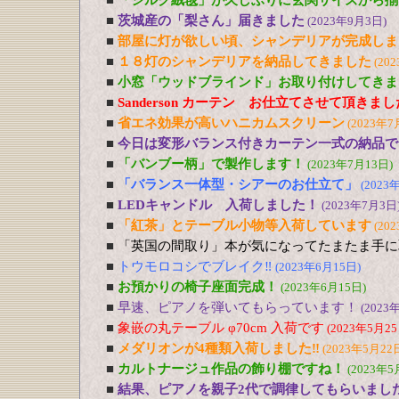
■
「シルク絨毯」が久しぶりに玄関サイズから揃
■
茨城産の「梨さん」届きました
(2023年9月3日)
■
部屋に灯が欲しい頃、シャンデリアが完成しま
■
１８灯のシャンデリアを納品してきました
(20
■
小窓「ウッドブラインド」お取り付けしてきま
■
Sanderson カーテン お仕立てさせて頂きま
■
省エネ効果が高いハニカムスクリーン
(2023年7
■
今日は変形バランス付きカーテン一式の納品で
■
「バンブー柄」で製作します！
(2023年7月13日)
■
「バランス一体型・シアーのお仕立て」
(2023
■
LEDキャンドル 入荷しました！
(2023年7月3日
■
「紅茶」とテーブル小物等入荷しています
(20
■
「英国の間取り」本が気になってたまたま手に
■
トウモロコシでブレイク‼
(2023年6月15日)
■
お預かりの椅子座面完成！
(2023年6月15日)
■
早速、ピアノを弾いてもらっています！
(2023
■
象嵌の丸テーブル φ70cm 入荷です
(2023年5月25
■
メダリオンが4種類入荷しました‼
(2023年5月22
■
カルトナージュ作品の飾り棚ですね！
(2023年5
■
結果、ピアノを親子2代で調律してもらいまし