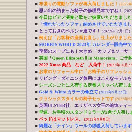
■
布張りの電動ソファが再入荷しました！
(2022
■
思い出の詰まった椅子の修理見本ですね！
(20
■
今日はピアノ演奏と歌をご披露いただきました
■
「憧れだったソファ」納めさせていただきまし
■
とっておきのペルシャ達です！
(2022年12月1日)
■
例えば「お客様の座面お直し」仕上がりました
■
MORRIS WORLD 2023年 カレンダー販売中
■
季節のスープにも！大きめ 「カップ＆ソーサ
■
英国「Queen Elizabeth Ⅱ In Memoriam」
■
2022 Xmas 商品 など 入荷中！
(2022年10月2
■
お家のリフォーム中に「お椅子のリフレッシュ
■
リビング・ダイニング兼用にはこんなモデルも
■
シーズンごとに入荷する定番スリッパ入荷しま
■
Gold & White カラーの傘立て
(2022年9月22日)
■
クラシックスタイルの椅子セットです
(2022年9
■
英国ULSTER社 エリザベス女王の追悼ティ
■
早速、お手頃のスタンドミラーが2色で入荷し
■
ベッドはマットレス。
(2022年9月8日)
■
綺麗な「ナイン」ウールの絨毯入荷しています