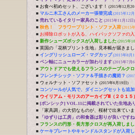
■
お食べ初めセット、ございます！
(2015年12月20
■
マルニ木工さんのメーカー張替完成
(2015年12月
■
売れているイタリー家具のこと
(2015年11月12日)
■
秋色！ フラワープリント・ソファ入荷
(2015
■
お掃除ロボットが入る、ハイバックソファの入
■
新作シューズボックスが入荷しました
(2015年1
■
英国の「花柄プリント生地」見本帳が届きまし
■
イングリッシュローズ・マグカップ
(2015年8月1
■
ペン軸にニューカラーが加わります
(2015年7月6
■
アウトドアでも使えるフランスのテーブルクロ
■
フレンチシック・ソファ＆手描きの魔術？
(20
■
ウォルナット・ソファセット
(2015年6月19日)
■
コンソールが人気で、ダイニングセットも追加
■
ウイリアム・モリスのアーカイブⅢ（２０１５
■
[ボンシック] VOL.11に掲載されていた生地あ
■
「家具調」の大切なものが、桜材で出来ていま
■
「ゆずりは工房」の和食器は彩りが良いですね
■
フランスの円形・長方形クロスが再入荷しまし
■
ケーキプレートやキャンドルスタンドが入荷し