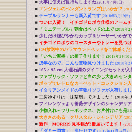
■
大事に使えば長持ちしますね
(2018年4月8日)
■
エンジェルのペンダントランプはいかが？
(20
■
テーブルランナーも新入荷です
(2018年3月19日)
■
ついに入荷！ イチゴドロボウ仕様のアームチ
■
「ミニテーブル」朝食はベッドの上で
(2018年2
■
少しだけ煌びやかなカップ＆ソーサーいかがで
■
イチゴドロボウのコースターやトレーを見つけ
■
CM放送中のパラマウントベッドをご体感くだ
■
「いちご泥棒」の椅子作ります！
(2018年2月10日
■
戌年なので、こんな置物見つけました
(2018年2
■
165 × 95 cm 大理石調のダイニングセットが
■
ファブリック・ソファと白の少し大きめセンタ
■
ポップでレトロなカーペット・コレクション入
■
イタリアンメイドの革張りソファが入荷しまし
■
工房ゆずりは「抹茶碗」できました！
(2018年1
■
フィレンツェより薔薇デザインのシャンデリア
■
小物入れ～フリーボックス、お片付けにも是非
■
大きさのある クリスタル・シャンデリア
(20
■
新作 MORRIS 見本帳が3冊届いてます！
(20
■
「ダミー図書」 流行りです
(2017年11月24日)