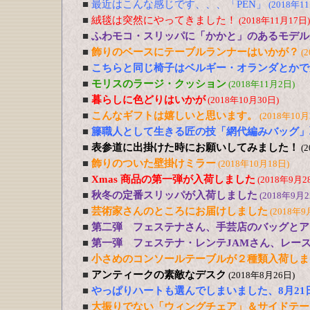
■
最近はこんな感じです、、、「PEN」
(2018年1
■
絨毯は突然にやってきました！
(2018年11月17日)
■
ふわモコ・スリッパに「かかと」のあるモデル
■
飾りのベースにテーブルランナーはいかが？
(
■
こちらと同じ椅子はベルギー・オランダとかで
■
モリスのラージ・クッション
(2018年11月2日)
■
暮らしに色どりはいかが
(2018年10月30日)
■
こんなギフトは嬉しいと思います。
(2018年10月
■
籐職人として生きる匠の技「網代編みバッグ」
■
表参道に出掛けた時にお願いしてみました！
(
■
飾りのついた壁掛けミラー
(2018年10月18日)
■
Xmas 商品の第一弾が入荷しました
(2018年9月2
■
秋冬の定番スリッパが入荷しました
(2018年9月2
■
芸術家さんのところにお届けしました
(2018年9
■
第二弾 フェステナさん、手芸店のバッグとア
■
第一弾 フェステナ・レンテJAMさん、レー
■
小さめのコンソールテーブルが２種類入荷しま
■
アンティークの素敵なデスク
(2018年8月26日)
■
やっぱりハートも選んでしまいました、8月21
■
大振りでない「ウィングチェア」＆サイドテー