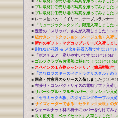
■
プレ取材に③売り場の写真を撮ってみました
(
■
プレ取材に②売り場の写真を撮ってみました
(
■
プレ取材に①売り場の写真を撮ってみました
(
■
レース使いの「ドイリー、テーブルランナー・
■
「ミュージックスタンド」限定入荷しました
(
■
定番の「スリッパ」さんが入荷しました！
(20
■
紐付きシートクッション（ベージュ色）入荷し
■
新作のギフト・マグカップシリーズ入荷しまし
■
割れない花器 ＆ メタル花器入荷です
(2021年2月
■
「ボスチェア」座りやすいです
(2021年2月5日)
■
ゴルフクラブもお洒落に魅せて！
(2021年2月5日
■
スペインの１点物シャンデリア（簡易型取付）
■
「スワロフスキースペクトラクリスタル」のラ
■
国産・竹家具のシリーズ入荷しました
(2021年2
■
布張り・コンパクトサイズの電動ソファ入荷し
■
リバーシブル・マルチカバー、クッション入荷
■
「セラミック天板」のダイニングテーブル入荷
■
サイズオーダーできる「セラミック天板」のダ
■
ウォールナット材の椅子にカバーを付けてみま
■
長く使える「ベッドセット」入荷しました！
(