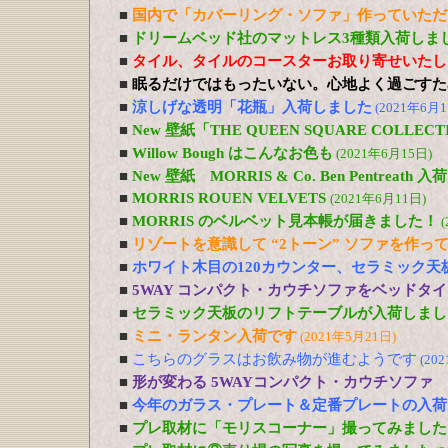
■
国内で「カバーリング・ソファ」作っていただ
■
ドリームベッド社のマットレス3種類入荷しま
■
タイル、タイルのコースターお取り寄せいたし
■
眠るだけではもったいない。心地よく過ごすた
■
涼しげな透明「花瓶」入荷しました
(2021年6月1
■
New 壁紙「THE QUEEN SQUARE COLL
■
Willow Bough はこんなお色も
(2021年6月15日)
■
New 壁紙 MORRIS & Co. Ben Pentreath
■
MORRIS ROUEN VELVETS
(2021年6月11日)
■
MORRIS のベルベット見本帳が届きました！
(
■
リゾートを意識して “2トーン” ソファを作っ
■
ホワイト木目の120カウンター、セラミック天
■
5WAY コンパクト・カウチソファをベッドタ
■
セラミック天板のリフトテーブルが入荷しまし
■
ミニ・ランタン入荷です
(2021年5月21日)
■
こちらのグラスはお飲み物が進むようです
(20
■
形が変わる 5WAYコンパクト・カウチソファ
■
今年のガラス・プレート＆定番プレートの入荷
■
プレ取材に「モリスコーナー」撮ってみました