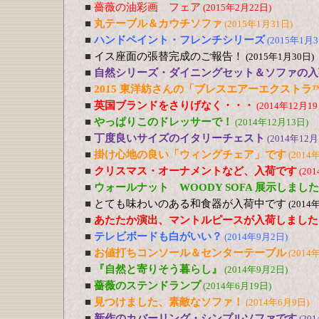
■
薔薇の油彩画 フェア
(2015年2月22日)
■
丸テーブル＆カウチソファ
(2015年1月31日)
■
ハンドペイント・フレンチシリーズ
(2015年1月3
■
イス座面の張替完成のご報告！
(2015年1月30日)
■
自然シリーズ・ダイニングセット＆ソファの入
■
2015 東洋紡さんの「ブレスエアーエクストラ
■
英国ブランドをさりげなく・・・
(2014年12月19
■
やっぱりこのドレッサーで！
(2014年12月13日)
■
丁度良いサイズのイタリーチェスト
(2014年12月
■
掛け心地の良い「ウィングチェア」です
(2014
■
クリスマス・オーナメントなど、入荷です
(20
■
ウォールナット WOODY SOFA 展示しました
■
とても味わいのある和食器が入荷中です
(2014
■
あたたか演出、マントルピースが入荷しました
■
テレビボードも白がいい？
(2014年9月2日)
■
お値打ちコンソール＆センターテーブル
(2014
■
『自然と寄りそう暮らし』
(2014年9月2日)
■
薔薇のステンドランプ
(2014年6月19日)
■
見つけました、素敵なソファ！
(2014年6月9日)
■
新作のカバーリング・シンプルソファです
(20