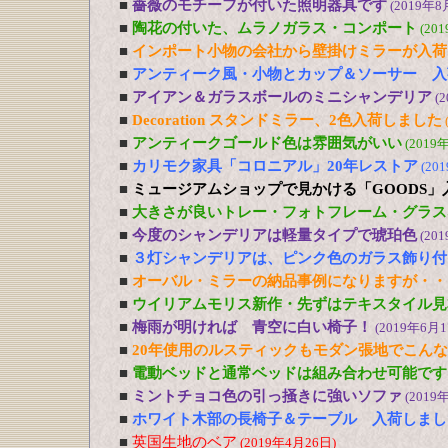
■
薔薇のモチーフが付いた照明器具です
(2019年8
■
陶花の付いた、ムラノガラス・コンポート
(20
■
インポート小物の会社から壁掛けミラーが入荷
■
アンティーク風・小物とカップ＆ソーサー 入
■
アイアン＆ガラスボールのミニシャンデリア
(
■
Decoration スタンドミラー、2色入荷しました
■
アンティークゴールド色は雰囲気がいい
(2019
■
カリモク家具「コロニアル」20年レストア
(20
■
ミュージアムショップで見かける「GOODS」
■
大きさが良いトレー・フォトフレーム・グラス
■
今度のシャンデリアは軽量タイプで琥珀色
(20
■
３灯シャンデリアは、ピンク色のガラス飾り付
■
オーバル・ミラーの納品事例になりますが・・
■
ウイリアムモリス新作・先ずはテキスタイル見
■
梅雨が明ければ 青空に白い椅子！
(2019年6月1
■
20年使用のルスティックもモダン張地でこん
■
電動ベッドと通常ベッドは組み合わせ可能です
■
ミントチョコ色の引っ掻きに強いソファ
(2019
■
ホワイト木部の長椅子＆テーブル 入荷しまし
■
英国生地のベア
(2019年4月26日)