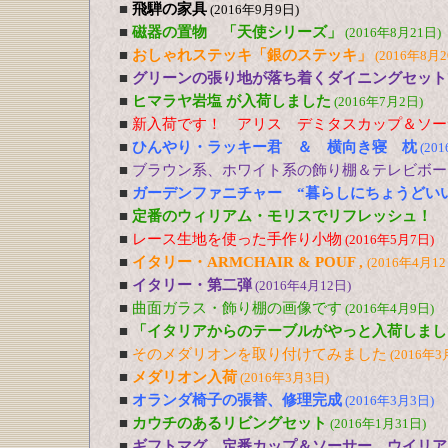
■
飛騨の家具
(2016年9月9日)
■
磁器の置物 「天使シリーズ」
(2016年8月21日)
■
おしゃれステッキ「銀のステッキ」
(2016年8月2
■
グリーンの張り地が落ち着くダイニングセット
■
ヒマラヤ岩塩 が入荷しました
(2016年7月2日)
■
新入荷です！ アリス デミタスカップ＆ソー
■
ひんやり・ラッキー君 ＆ 横向き寝 枕
(20
■
ブラウン系、ホワイト系の飾り棚＆テレビボー
■
ガーデンファニチャー “暮らしにちょうどい
■
定番のウィリアム・モリスでリフレッシュ！
■
レース生地を使った手作り小物
(2016年5月7日)
■
イタリー・ARMCHAIR & POUF ,
(2016年4月12
■
イタリー・第二弾
(2016年4月12日)
■
曲面ガラス・飾り棚の画像です
(2016年4月9日)
■
「イタリアからのテーブルがやっと入荷しまし
■
そのメダリオンを取り付けてみました
(2016年3
■
メダリオン入荷
(2016年3月3日)
■
オランダ椅子の張替、修理完成
(2016年3月3日)
■
カウチのあるリビングセット
(2016年1月31日)
■
ギフトマグ、定番カップ＆ソーサー、ウイリア