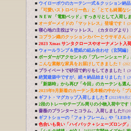
■
ウイローボウのカーテン一式＆クッション納品
■
「可愛いストロベリー色」と「とても綺麗なシ
■
ＮＥＷ 「電動ベッド」すっきりとして入荷し
■
オーダーメイドの「マットレス」登場です！
(
■
寝心地の主役はマットレス。（カタログより）
■
コブラン織のクッションカバーとウサギさん
(
■
2023 Xmas サンタクロースやオーナメント入
■
ウォールランプ＆壁紙の組み合わせ（玄関編）
■
ボーダーがアクセントの「プレーンシェード」
■
こんな素敵な家具をお届けしてきました！
(20
■
プライベートで砂沼で釣りをしてきました！
(
■
絶賛建築中ですが、続々納品始まりました！
(
■
「新築時」から再び「今回」のカーテンも選ん
■
2023年9月新着のカーテン見本帳の中から「
■
ギフト・マグカップ入荷しました❣
(2023年9月2
■
2段のトレーやテーブル周りの小物入荷中です
■
薔薇のプランターとコラム、入荷しました‼
(2
■
ギフトショーの「フォトフレーム」や「LED
■
色合いも良い「ハイバック＋シェーズロング」