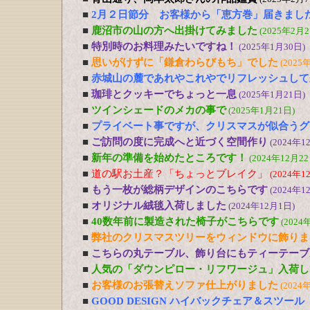
■
2月２日節分 お客様から「恵方巻」届きまし
■
鹿沼市の山の方へ出掛けてみました
(2025年2月2
■
特別時のお料理みたいですね！
(2025年1月30日)
■
思いがけずに「鎌倉わらびもち」でした
(2025
■
赤城山の麓であれやこれやでリフレッシュして
■
珈琲とクッキーでちょっと一息
(2025年1月21日)
■
ツインシェードのメカの事で
(2025年1月21日)
■
プライベート事ですが、クリスマスが似合うグ
■
ご訪問の度に完成へと近づく空間作り
(2024年1
■
新年の準備を始めたところです！
(2024年12月22
■
道の駅お土産？「ちょっとブレイク」
(2024年1
■
もう一枚が総柄デザインのこちらです
(2024年1
■
オリジナル絨毯入荷しました
(2024年12月1日)
■
40数年前に製造された椅子がこちらです
(2024
■
弊社のクリスマスツリーをウィンドウに飾りま
■
こちらの丸テーブル、飾り台にもティーテーブ
■
人気の「ダウンピロー・リフワージュ」入荷し
■
お客様のお張替えソファ仕上がりました
(2024
■
GOOD DESIGN ハイバックチェア＆スツー