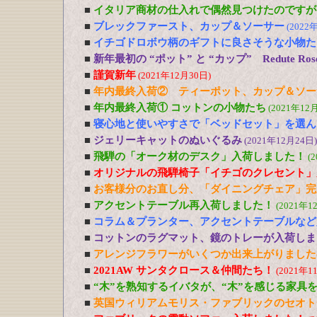
■
イタリア商材の仕入れで偶然見つけたのですが
■
ブレックファースト、カップ＆ソーサー
(2022
■
イチゴドロボウ柄のギフトに良さそうな小物た
■
新年最初の “ポット” と “カップ” Redute R
■
謹賀新年
(2021年12月30日)
■
年内最終入荷② ティーポット、カップ＆ソー
■
年内最終入荷① コットンの小物たち
(2021年12
■
寝心地と使いやすさで「ベッドセット」を選ん
■
ジェリーキャットのぬいぐるみ
(2021年12月24日)
■
飛騨の「オーク材のデスク」入荷しました！
(
■
オリジナルの飛騨椅子「イチゴのクレセント」
■
お客様分のお直し分、「ダイニングチェア」完
■
アクセントテーブル再入荷しました！
(2021年1
■
コラム＆プランター、アクセントテーブルなど
■
コットンのラグマット、鏡のトレーが入荷しま
■
アレンジフラワーがいくつか出来上がりました
■
2021AW サンタクロース＆仲間たち！
(2021年1
■
“木”を熟知するイバタが、“木”を感じる家具
■
英国ウィリアムモリス・ファブリックのセオト