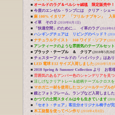
■
オールドのラグ＆ペルシャ絨毯 限定販売中！
■
今度のエンゼル・ランプには クリア・シェー
■
麻 100% イタリア 「フリル ナプキン」 入
■
イ草 その２
(2018年6月1日)
■
「快適空間」のために… イ草のラグ
(2018年6
■
ハンギングチェアは リビングのベッド？
(20
■
ナチュラルテイスト 160 ワイド・ソファ
(201
■
アンティークのような雰囲気のテーブルセット
■
ブラック・テーブル ＆ クリア
(2018年5月29日
■
チェスターフィールドの「ハイバック」はあり
■
LED 電球 E12 サイズ入荷しました
(2018年5月1
■
2018 Spring & Summer Collection より お
■
雰囲気のあるアンバー色のシャンデリアを見つ
■
涼しげなクリアトレー＆総柄テーブルクロスを
■
マホガニー材を使用したコンソールテーブルが
■
鏡とフォトフレーム、ランプなど入荷しました
■
かつての土間スタイルは今も生きています
(20
■
「セオト・チェア」客注分オリジナル椅子が完
■
木工旋盤を使ってペン作り
(2018年4月8日)