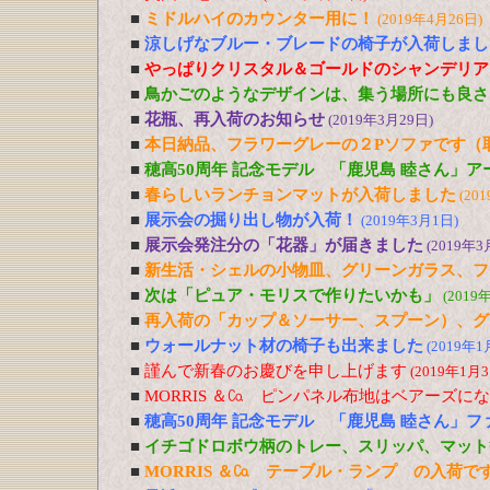
■
ミドルハイのカウンター用に！
(2019年4月26日)
■
涼しげなブルー・ブレードの椅子が入荷しまし
■
やっぱりクリスタル＆ゴールドのシャンデリア
■
鳥かごのようなデザインは、集う場所にも良さ
■
花瓶、再入荷のお知らせ
(2019年3月29日)
■
本日納品、フラワーグレーの２Pソファです（
■
穂高50周年 記念モデル 「鹿児島 睦さん」
■
春らしいランチョンマットが入荷しました
(20
■
展示会の掘り出し物が入荷！
(2019年3月1日)
■
展示会発注分の「花器」が届きました
(2019年3
■
新生活・シェルの小物皿、グリーンガラス、フ
■
次は「ピュア・モリスで作りたいかも」
(2019
■
再入荷の「カップ＆ソーサー、スプーン）、グ
■
ウォールナット材の椅子も出来ました
(2019年1
■
謹んで新春のお慶びを申し上げます
(2019年1月3
■
MORRIS ＆㏇ ピンパネル布地はベアーズに
■
穂高50周年 記念モデル 「鹿児島 睦さん」
■
イチゴドロボウ柄のトレー、スリッパ、マット
■
MORRIS ＆㏇ テーブル・ランプ の入荷で