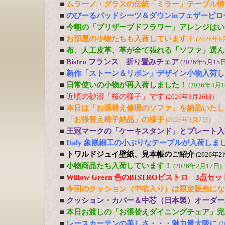
■
ムラーノ・グラスの伝統「ミラー」テーブル情
■
のびーるパッドシーツ＆ダウンinフェザーピ
■
今朝の「プリザーブドフラワー」アレンジはい
■
お部屋の小物たちも入荷しています！
(2026年6
■
布、人工皮革、革が全て張れる「ソファ」選ん
■
Bistro フランス 折り畳みチェア
(2026年5月15日
■
新作「ストーン＆リボン」デザイン小物入荷し
■
日常使いの小物が再入荷しました！
(2026年4月1
■
近頃の砂沼「桜の様子」です
(2026年3月26日)
■
本日は「お張替え修理のソファ」を納品いたし
■
「お張替え椅子納品」の様子
(2026年3月7日)
■
王冠マークの「ケーキスタンド」とプレート入
■
Italy 象嵌細工の小ぶりなテーブルが入荷しま
■
トワルドジュイ壁紙、見本帳のご紹介
(2026年2
■
小物商品たち入荷しています！
(2026年2月17日)
■
Willow Green 色のBISTROビストロ 3点
■
今回のクッション（中芯入り）は限定販売にな
■
クッション・カバー＆中芯（日本製）オーダー
■
本日お渡しの「お張替えダイニングチェア」完
■
レースカーテンの美しさ・・・魅力最大限に
(