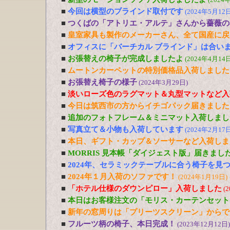
■
今回は横型のブラインド取付です
(2024年5月12日
■
つくばの「アトリエ・アルテ」さんから薔薇の
■
皇室家具も製作のメーカーさん、全て国産に戻
■
オフィスに「バーチカル ブラインド」は合い
■
お張替えの椅子が完成しましたよ
(2024年4月14日
■
ムートンカーペットの特別価格品入荷しました
■
お張替え椅子の様子
(2024年3月29日)
■
淡いローズ色のラグマット＆丸型マットなど入
■
今日は筑西市の方からイチゴパック届きました
■
追加のフォトフレーム＆ミニマット入荷しまし
■
写真立て＆小物も入荷しています
(2024年2月17日
■
本日、ギフト・カップ＆ソーサーなど入荷しま
■
MORRIS 見本帳「ダイジェスト版」届きまし
■
2024年、セラミックテーブルに合う椅子を見
■
2024年１月入荷のソファです！
(2024年1月19日)
■
「ホテル仕様のダウンピロー」入荷しました
(
■
本日はお客様注文の「モリス・カーテンセット
■
新年の窓周りは「プリーツスクリーン」からで
■
フルーツ柄の椅子、本日完成！
(2023年12月12日)