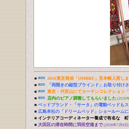
■
2026東京発信「OMBRE」見本帳入荷し
■
「両開きの縦型ブラインド」お取り付け
■
東京・代官山にてカーテンコレクション「
■
店内のピアノ調整してもらいました
(2026
■
ベッドブランド・「サータ」の電動ベッドもス
■
広島本社の「ドリームベッド」ショールームに
■
インテリアコーディネーター養成で有名な 町
■
大田区の滞在時間に羽田空港まで
(2026年7月8日