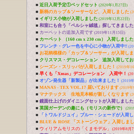
■
近日入荷予定①ベッドセット
(2020年1月27日)
■
新柄のカップ＆ソーサーなど、入荷しました
(
■
イギリス小物が入荷しました
(2019年12月22日)
■
和室にも合う「ペルシャ絨毯」探してきました
■
カーペットの追加入荷です
(2019年11月15日)
■
カーペット （160 cm x 230 cm） 入荷しました
■
フレンチ・グレー色を中心に小物が入荷中‼
(2
■
お花柄模様の「カップ＆ソーサー」が入荷しま
■
クリスマス・デコレーション 追加入荷してお
■
シーズン・スリッパが入荷しました！
(2019年1
■
早くも「Xmas」デコレーション 入荷中！
(2
■
オゾン発生器「新製品」が出来ました！
(2019
■
MANAS - TEX VOL.17 届いております
(2019年
■
マナテックス 生地見本帳が新しくなります
(
■
鏡面仕上げのダイニングセットが入荷しました
■
英国ガーデンの趣にも（モリスの新作で）
(20
■
「トワルドジュイ」ブルー・シェードが入荷し
■
BLUE & ROSE 「ストーンウェア」入荷しま
■
ウィリアムモリスの「くまモデル」
(2019年8月7