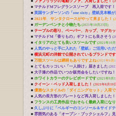
■
ファブリックの電動ソファ、入荷しました！
(
■
マチルドMフレグランスソープ 再入荷です！
■
英国サンダーソンの「one sixty」壁紙見本帳
■
2021年 サンタクロースがやって来ました！
(
■
ガーデンベンチと小物たち
(2021年10月23日)
■
テーブルの彩り、ペーパー、カップ、マグカッ
■
マチルドM「香りもの」ギフトにも良さそう
(2
■
イタリアのとても良いスツールです
(2021年10月
■
人気のやっと手に入れた「壁紙」ご活用いただ
■
横浜元町の洋館で公開されているブランドです
■
万能スツールは網柄もありですよね
(2021年9月1
■
とてもカッコいい「一人掛け」届きました
(20
■
大子漆の作品でいつか販売会をしたいですね！
■
ホワイトカラーのテレビボードです
(2021年9月1
■
クイーン・ベッド入荷しました！
(2021年8月19日
■
優雅なスタイルの「ダイニングセット」入荷で
■
人気の長方形のプレートなど再入荷しました！
■
フランスの工房作品でおそらく最終入荷になり
■
久しぶりに「ベルギーのコンソール＆サイドテ
■
雰囲気のある「オープン・ブックシェルフ」見