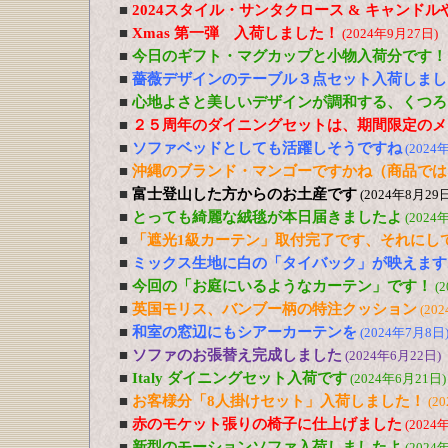
■
2024スタイル・サンタクロース & キャンド
■
Xmas 第一弾 入荷しました！
(2024年9月27日)
■
今日のギフト・マグカップと小物入荷分です！
■
薔薇デザインのテーブル３点セット入荷しまし
■
心地よさと美しいデザインが調和する、くつろ
■
２５周年のダイニングセットは、期間限定のメ
■
ソファベッドとしても活躍しそうですね
(2024
■
沖縄のブランド・マンゴーですかね（商品では
■
富士登山した方からのお土産です
(2024年8月29日
■
とっても綺麗な絨毯が本日届きましたよ
(2024
■
「遮光1級カーテン」取付完了です、それにし
■
ミックス生地に白の「タイバック」が映えます
■
今回の「お庭にいるようなカーテン」です！
(
■
英国モリス、バンブー柄の特注クッション
(20
■
和室の窓辺にもシアーカーテンを
(2024年7月8日
■
ソファのお張替え完成しました
(2024年6月22日)
■
Italy ダイニングセット入荷です
(2024年6月21日)
■
お客様分「8人掛けセット」入荷しました！
(2
■
赤のモケット張りの椅子に仕上げました
(2024
■
新型のモーションソファ入荷しましたよ
(2024