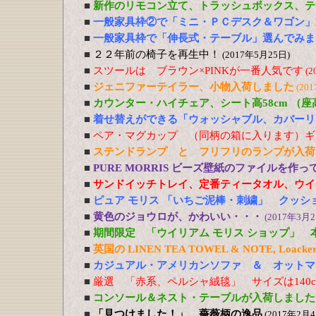
■
新作のリモコン立て、トラッシュボックス、テ
■
一般家具枠②で「ミニ・ＰＣデスク＆ワゴン」
■
一般家具枠で「伸長式・テーブル」選んでみま
■
２２年前の椅子を再生中！
(2017年5月25日)
■
スツールは ブラウン×PINKが一番人気です
(2
■
ジェニファーテイラー、小物入荷しました
(20
■
カウンター・ハイチェア、シート高58cm （
■
着せ替えができる「ウォッシャブル、カバーリ
■
ペア・マグカップ （同柄の箱に入ります）ギ
■
ステンドランプ と フリフリのランプが入荷
■
PURE MORRIS ビーズ壁紙のファイルを作
■
サンドイッチトレイ、定番ティータオル、ウイ
■
ピュア モリス 「いちご泥棒・刺繍」 クッシ
■
黄色のジョウロが、かわいい・・・
(2017年3月2
■
期間限定 「ウイリアム モリス ショップ」 
■
英国の LINEN TEA TOWEL & NOTE, Loacker
■
カジュアル・アメリカンソファ ＆ オットマ
■
厳選 「赤系、ペルシャ絨毯」 サイズは140cm
■
コンソール＆ネスト・テーブルが入荷しました
■
「見つけました！」 薔薇柄の逸品
(2017年2月4