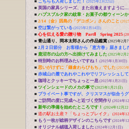
■
こちらも入荷しました！
(2025年2月22日)
■
英国の家具シリーズ、また出逢えますように…
■
ハプスブルク家の紋章・お菓子の都ウィーンか
■
2/14（金）因島の「デコポン」さんのこと
(202
■
空は繋がっている
(2025年2月14日)
■
心を伝える愛の贈り物 PartⅡ Spring 2025
(2
■
青山通り、岡本太郎さんの作品鑑賞
(2025年2月7
■
2月２日節分 お客様から「恵方巻」届きまし
■
鹿沼市の山の方へ出掛けてみました
(2025年2月2
■
特別時のお料理みたいですね！
(2025年1月30日)
■
思いがけずに「鎌倉わらびもち」でした
(2025
■
赤城山の麓であれやこれやでリフレッシュして
■
珈琲とクッキーでちょっと一息
(2025年1月21日)
■
ツインシェードのメカの事で
(2025年1月21日)
■
プライベート事ですが、クリスマスが似合うグ
■
ご訪問の度に完成へと近づく空間作り
(2024年1
■
新年の準備を始めたところです！
(2024年12月22
■
道の駅お土産？「ちょっとブレイク」
(2024年1
■
もう一枚が総柄デザインのこちらです
(2024年1
■
オリジナル絨毯入荷しました
(2024年12月1日)