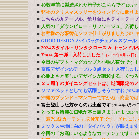
■
40数年前に製造された椅子がこちらです
(2024
■
弊社のクリスマスツリーをウィンドウに飾りま
■
こちらの丸テーブル、飾り台にもティーテーブ
■
人気の「ダウンピロー・リフワージュ」入荷し
■
お客様のお張替えソファ仕上がりました
(2024
■
GOOD DESIGN ハイバックチェア＆スツー
■
2024スタイル・サンタクロース & キャンド
■
Xmas 第一弾 入荷しました！
(2024年9月27日)
■
今日のギフト・マグカップと小物入荷分です！
■
薔薇デザインのテーブル３点セット入荷しまし
■
心地よさと美しいデザインが調和する、くつろ
■
２５周年のダイニングセットは、期間限定のメ
■
ソファベッドとしても活躍しそうですね
(2024
■
沖縄のブランド・マンゴーですかね（商品では
■
富士登山した方からのお土産です
(2024年8月29日
■
とっても綺麗な絨毯が本日届きましたよ
(2024
■
「遮光1級カーテン」取付完了です、それにし
■
ミックス生地に白の「タイバック」が映えます
■
今回の「お庭にいるようなカーテン」です！
(