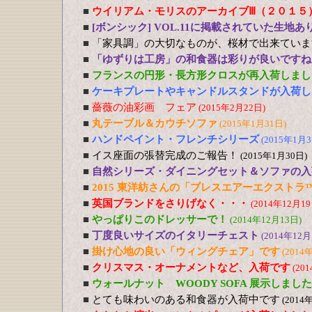
■
ウイリアム・モリスのアーカイブⅢ（２０１５
■
[ボンシック] VOL.11に掲載されていた生地あ
■
「家具調」の大切なものが、桜材で出来ていま
■
「ゆずりは工房」の和食器は彩りが良いですね
■
フランスの円形・長方形クロスが再入荷しまし
■
ケーキプレートやキャンドルスタンドが入荷し
■
薔薇の油彩画 フェア
(2015年2月22日)
■
丸テーブル＆カウチソファ
(2015年1月31日)
■
ハンドペイント・フレンチシリーズ
(2015年1月3
■
イス座面の張替完成のご報告！
(2015年1月30日)
■
自然シリーズ・ダイニングセット＆ソファの入
■
2015 東洋紡さんの「ブレスエアーエクストラ
■
英国ブランドをさりげなく・・・
(2014年12月19
■
やっぱりこのドレッサーで！
(2014年12月13日)
■
丁度良いサイズのイタリーチェスト
(2014年12月
■
掛け心地の良い「ウィングチェア」です
(2014
■
クリスマス・オーナメントなど、入荷です
(20
■
ウォールナット WOODY SOFA 展示しました
■
とても味わいのある和食器が入荷中です
(2014