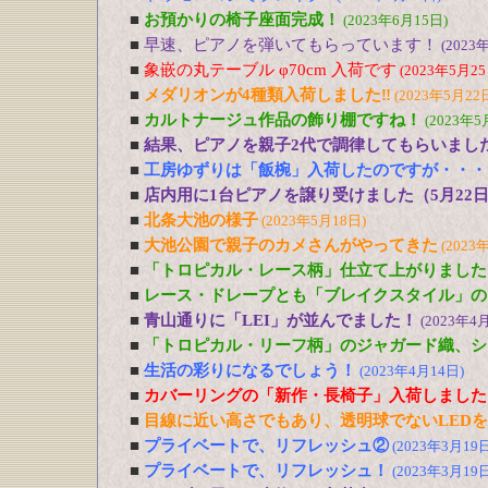
■
お預かりの椅子座面完成！
(2023年6月15日)
■
早速、ピアノを弾いてもらっています！
(2023
■
象嵌の丸テーブル φ70cm 入荷です
(2023年5月25
■
メダリオンが4種類入荷しました‼
(2023年5月22
■
カルトナージュ作品の飾り棚ですね！
(2023年5
■
結果、ピアノを親子2代で調律してもらいまし
■
工房ゆずりは「飯椀」入荷したのですが・・・
■
店内用に1台ピアノを譲り受けました（5月22
■
北条大池の様子
(2023年5月18日)
■
大池公園で親子のカメさんがやってきた
(2023
■
「トロピカル・レース柄」仕立て上がりました
■
レース・ドレープとも「ブレイクスタイル」の
■
青山通りに「LEI」が並んでました！
(2023年4
■
「トロピカル・リーフ柄」のジャガード織、シ
■
生活の彩りになるでしょう！
(2023年4月14日)
■
カバーリングの「新作・長椅子」入荷しました
■
目線に近い高さでもあり、透明球でないLED
■
プライベートで、リフレッシュ②
(2023年3月19日
■
プライベートで、リフレッシュ！
(2023年3月19日