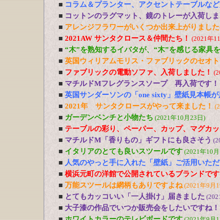
■
コラム＆プランター、アクセントテーブルなど
■
コットンのラグマット、鏡のトレーが入荷しま
■
アレンジフラワーがいくつか出来上がりました
■
2021AW サンタクロース＆仲間たち！
(2021年1
■
“木”を熟知するイバタが、“木”を感じる家具
■
英国ウィリアムモリス・ファブリックのセオト
■
ファブリックの電動ソファ、入荷しました！
(
■
マチルドMフレグランスソープ 再入荷です！
■
英国サンダーソンの「one sixty」壁紙見本帳
■
2021年 サンタクロースがやって来ました！
(
■
ガーデンベンチと小物たち
(2021年10月23日)
■
テーブルの彩り、ペーパー、カップ、マグカッ
■
マチルドM「香りもの」ギフトにも良さそう
(2
■
イタリアのとても良いスツールです
(2021年10月
■
人気のやっと手に入れた「壁紙」ご活用いただ
■
横浜元町の洋館で公開されているブランドです
■
万能スツールは網柄もありですよね
(2021年9月1
■
とてもカッコいい「一人掛け」届きました
(20
■
大子漆の作品でいつか販売会をしたいですね！
■
ホワイトカラーのテレビボードです
(2021年9月1