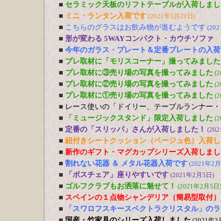
■
セラミック天板のリフトテーブルが入荷しまし
■
ミニ・ランタン入荷です
(2021年5月21日)
■
こちらのグラスはお飲み物が進むようです
(20
■
形が変わる 5WAYコンパクト・カウチソファ
■
今年のガラス・プレート＆定番プレートの入荷
■
プレ取材に「モリスコーナー」撮ってみました
■
プレ取材に③売り場の写真を撮ってみました
(
■
プレ取材に②売り場の写真を撮ってみました
(
■
プレ取材に①売り場の写真を撮ってみました
(
■
レース使いの「ドイリー、テーブルランナー・
■
「ミュージックスタンド」限定入荷しました
(
■
定番の「スリッパ」さんが入荷しました！
(20
■
紐付きシートクッション（ベージュ色）入荷し
■
新作のギフト・マグカップシリーズ入荷しまし
■
割れない花器 ＆ メタル花器入荷です
(2021年2月
■
「ボスチェア」座りやすいです
(2021年2月5日)
■
ゴルフクラブもお洒落に魅せて！
(2021年2月5日
■
スペインの１点物シャンデリア（簡易型取付）
■
「スワロフスキースペクトラクリスタル」のラ
■
国産・竹家具のシリーズ入荷しました
(2021年2