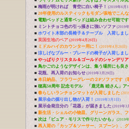
■
ウイリアムモリス新作・先ずはテキスタイル見
■
梅雨が明ければ 青空に白い椅子！
(2019年6月1
■
20年使用のルスティックもモダン張地でこん
■
電動ベッドと通常ベッドは組み合わせ可能です
■
ミントチョコ色の引っ掻きに強いソファ
(2019
■
ホワイト木部の長椅子＆テーブル 入荷しまし
■
英国生地のベア
(2019年4月26日)
■
ミドルハイのカウンター用に！
(2019年4月26日)
■
涼しげなブルー・ブレードの椅子が入荷しまし
■
やっぱりクリスタル＆ゴールドのシャンデリア
■
鳥かごのようなデザインは、集う場所にも良さ
■
花瓶、再入荷のお知らせ
(2019年3月29日)
■
本日納品、フラワーグレーの２Pソファです（
■
穂高50周年 記念モデル 「鹿児島 睦さん」
■
春らしいランチョンマットが入荷しました
(20
■
展示会の掘り出し物が入荷！
(2019年3月1日)
■
展示会発注分の「花器」が届きました
(2019年3
■
新生活・シェルの小物皿、グリーンガラス、フ
■
次は「ピュア・モリスで作りたいかも」
(2019
■
再入荷の「カップ＆ソーサー、スプーン）、グ