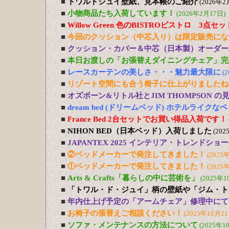
■
トワルドジュイ壁紙、見本帳のご紹介
(2026年2
■
小物商品たち入荷しています！
(2026年2月17日)
■
Willow Green 色のBISTROビストロ 3点
■
今回のクッション（中芯入り）は限定販売にな
■
クッション・カバー＆中芯（日本製）オーダー
■
本日お渡しの「お張替えダイニングチェア」完
■
レースカーテンの美しさ・・・魅力最大限に
(
■
リゾート空間にも合う椅子に仕上がりましたね
■
オズボーン&リトル社とJIM THOMPSON 
■
dream bed (ドリームベッド) ホテルライ
■
France Bed 2台セットでお買い得品入荷です！
■
NIHON BED（日本ベッド）入荷しました
(202
■
JAPANTEX 2025 インテリア・トレンドショー
■
②ベッドメーカーで発注してきました！
(2025
■
①ベッドメーカーで発注してきました！
(2025
■
Arts & Crafts「暮らしの中に芸術を」
(2025年1
■
「トワル・ド・ジュイ」柄の壁紙や「ジム・ト
■
年内仕上げ予定の「アームチェア」修理中にて
■
お椅子の張替えご相談ください！
(2025年10月21
■
ソファ・メンテナンスの方法について
(2025年1