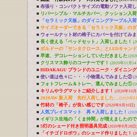
■
布張り・コンパクトサイズの電動ソファ入荷し
■
リバーシブル・マルチカバー、クッション入荷
■
「セラミック天板」のダイニングテーブル入荷
■
サイズオーダーできる「セラミック天板」のダ
■
ウォールナット材の椅子にカバーを付けてみま
■
長く使える「ベッドセット」入荷しました！
(
■
ボルドーの「サンタクロース」とLEDキャン
■
早速、デコレーションしていただきました
(20
■
クリスマス飾りのコーナーです！
(2020年11月14
■
HIDAKAGU ブランドのユニーク・ダイニン
■
使い道は色々に・・・小物選んでみました②
(
■
フォトフレーム＆トレー、選んでみました①
(
■
キリムやラグマットご紹介します！
(2020年10月
■
2020AW 新入荷 先行入荷しました…
(2020年9
■
竹材の「椅子」が良い感じです
(2020年9月10日)
■
人気プレイスマット 再々入荷しました！
(20
■
イギリス生地の「くま仲間」が増えましたので
■
5灯のシェード付き照明器具完成
(2020年8月28日
■
「イチゴドロボウ」のシェード作りました！
(