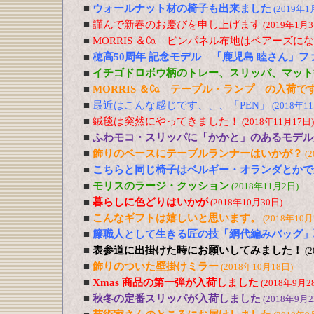
■
ウォールナット材の椅子も出来ました
(2019年1
■
謹んで新春のお慶びを申し上げます
(2019年1月3
■
MORRIS ＆㏇ ピンパネル布地はベアーズに
■
穂高50周年 記念モデル 「鹿児島 睦さん」
■
イチゴドロボウ柄のトレー、スリッパ、マット
■
MORRIS ＆㏇ テーブル・ランプ の入荷で
■
最近はこんな感じです、、、「PEN」
(2018年1
■
絨毯は突然にやってきました！
(2018年11月17日)
■
ふわモコ・スリッパに「かかと」のあるモデル
■
飾りのベースにテーブルランナーはいかが？
(
■
こちらと同じ椅子はベルギー・オランダとかで
■
モリスのラージ・クッション
(2018年11月2日)
■
暮らしに色どりはいかが
(2018年10月30日)
■
こんなギフトは嬉しいと思います。
(2018年10月
■
籐職人として生きる匠の技「網代編みバッグ」
■
表参道に出掛けた時にお願いしてみました！
(
■
飾りのついた壁掛けミラー
(2018年10月18日)
■
Xmas 商品の第一弾が入荷しました
(2018年9月2
■
秋冬の定番スリッパが入荷しました
(2018年9月2