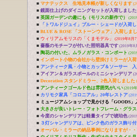
■
マナテックス 生地見本帳が新しくなります
(
■
鏡面仕上げのダイニングセットが入荷しました
■
英国ガーデンの趣にも（モリスの新作で）
(20
■
「トワルドジュイ」ブルー・シェードが入荷し
■
BLUE & ROSE 「ストーンウェア」入荷しま
■
ウィリアムモリスの「くまモデル」
(2019年8月7
■
薔薇のモチーフが付いた照明器具です
(2019年8
■
陶花の付いた、ムラノガラス・コンポート
(20
■
インポート小物の会社から壁掛けミラーが入荷
■
アンティーク風・小物とカップ＆ソーサー 入
■
アイアン＆ガラスボールのミニシャンデリア
(
■
Decoration スタンドミラー、2色入荷しました
■
アンティークゴールド色は雰囲気がいい
(2019
■
カリモク家具「コロニアル」20年レストア
(20
■
ミュージアムショップで見かける「GOODS」
■
大きさが良いトレー・フォトフレーム・グラス
■
今度のシャンデリアは軽量タイプで琥珀色
(20
■
３灯シャンデリアは、ピンク色のガラス飾り付
■
オーバル・ミラーの納品事例になりますが・・