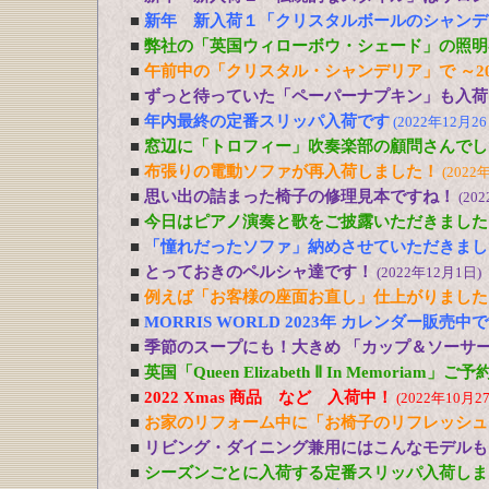
■
新年 新入荷１「クリスタルボールのシャンデ
■
弊社の「英国ウィローボウ・シェード」の照明
■
午前中の「クリスタル・シャンデリア」で ～20
■
ずっと待っていた「ペーパーナプキン」も入荷
■
年内最終の定番スリッパ入荷です
(2022年12月26
■
窓辺に「トロフィー」吹奏楽部の顧問さんでし
■
布張りの電動ソファが再入荷しました！
(2022
■
思い出の詰まった椅子の修理見本ですね！
(20
■
今日はピアノ演奏と歌をご披露いただきました
■
「憧れだったソファ」納めさせていただきまし
■
とっておきのペルシャ達です！
(2022年12月1日)
■
例えば「お客様の座面お直し」仕上がりました
■
MORRIS WORLD 2023年 カレンダー販売中
■
季節のスープにも！大きめ 「カップ＆ソーサ
■
英国「Queen Elizabeth Ⅱ In Memoriam」
■
2022 Xmas 商品 など 入荷中！
(2022年10月2
■
お家のリフォーム中に「お椅子のリフレッシュ
■
リビング・ダイニング兼用にはこんなモデルも
■
シーズンごとに入荷する定番スリッパ入荷しま