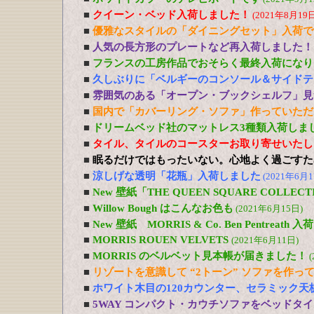
■
クイーン・ベッド入荷しました！
(2021年8月19日
■
優雅なスタイルの「ダイニングセット」入荷で
■
人気の長方形のプレートなど再入荷しました！
■
フランスの工房作品でおそらく最終入荷になり
■
久しぶりに「ベルギーのコンソール＆サイドテ
■
雰囲気のある「オープン・ブックシェルフ」見
■
国内で「カバーリング・ソファ」作っていただ
■
ドリームベッド社のマットレス3種類入荷しま
■
タイル、タイルのコースターお取り寄せいたし
■
眠るだけではもったいない。心地よく過ごすた
■
涼しげな透明「花瓶」入荷しました
(2021年6月1
■
New 壁紙「THE QUEEN SQUARE COLL
■
Willow Bough はこんなお色も
(2021年6月15日)
■
New 壁紙 MORRIS & Co. Ben Pentreath
■
MORRIS ROUEN VELVETS
(2021年6月11日)
■
MORRIS のベルベット見本帳が届きました！
(
■
リゾートを意識して “2トーン” ソファを作っ
■
ホワイト木目の120カウンター、セラミック天
■
5WAY コンパクト・カウチソファをベッドタ