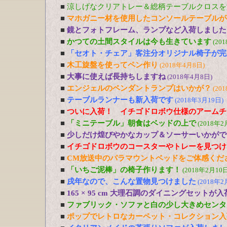
■
涼しげなクリアトレー＆総柄テーブルクロスを
■
マホガニー材を使用したコンソールテーブルが
■
鏡とフォトフレーム、ランプなど入荷しました
■
かつての土間スタイルは今も生きています
(20
■
「セオト・チェア」客注分オリジナル椅子が完
■
木工旋盤を使ってペン作り
(2018年4月8日)
■
大事に使えば長持ちしますね
(2018年4月8日)
■
エンジェルのペンダントランプはいかが？
(20
■
テーブルランナーも新入荷です
(2018年3月19日)
■
ついに入荷！ イチゴドロボウ仕様のアームチ
■
「ミニテーブル」朝食はベッドの上で
(2018年2
■
少しだけ煌びやかなカップ＆ソーサーいかがで
■
イチゴドロボウのコースターやトレーを見つけ
■
CM放送中のパラマウントベッドをご体感くだ
■
「いちご泥棒」の椅子作ります！
(2018年2月10日
■
戌年なので、こんな置物見つけました
(2018年2
■
165 × 95 cm 大理石調のダイニングセットが
■
ファブリック・ソファと白の少し大きめセンタ
■
ポップでレトロなカーペット・コレクション入