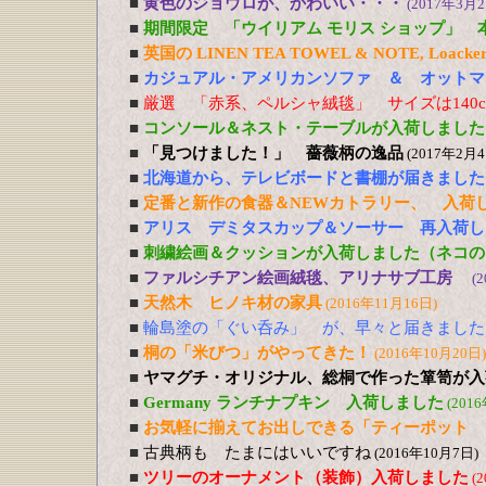
■
黄色のジョウロが、かわいい・・・
(2017年3月2
■
期間限定 「ウイリアム モリス ショップ」 
■
英国の LINEN TEA TOWEL & NOTE, Loacker
■
カジュアル・アメリカンソファ ＆ オットマ
■
厳選 「赤系、ペルシャ絨毯」 サイズは140cm
■
コンソール＆ネスト・テーブルが入荷しました
■
「見つけました！」 薔薇柄の逸品
(2017年2月4
■
北海道から、テレビボードと書棚が届きました
■
定番と新作の食器＆NEWカトラリー、 入荷
■
アリス デミタスカップ＆ソーサー 再入荷し
■
刺繍絵画＆クッションが入荷しました（ネコの
■
ファルシチアン絵画絨毯、アリナサブ工房
(
■
天然木 ヒノキ材の家具
(2016年11月16日)
■
輪島塗の「ぐい呑み」 が、早々と届きました
■
桐の「米びつ」がやってきた！
(2016年10月20日)
■
ヤマグチ・オリジナル、総桐で作った箪笥が入
■
Germany ランチナプキン 入荷しました
(201
■
お気軽に揃えてお出しできる「ティーポット 
■
古典柄も たまにはいいですね
(2016年10月7日)
■
ツリーのオーナメント（装飾）入荷しました
(