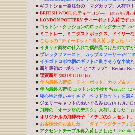
■
ギフトショー発注分の「マグカップ」入荷中！
■
BRITISH WOOL のティーコジ―
(2022年2月25
■
LONDON POTTERY ティーポット入荷です
(2
■
コットン・クッションのロッキングチェア
(20
■
ミニトレー、ミニダストボックス、ドイリーな
■
こちらの “ティーポット” 再入荷しました！
(2
■
イタリア商材の仕入れで偶然見つけたのですが
■
ブレックファースト、カップ＆ソーサー
(2022
■
イチゴドロボウ柄のギフトに良さそうな小物た
■
新年最初の “ポット” と “カップ” Redute R
■
謹賀新年
(2021年12月30日)
■
年内最終入荷② ティーポット、カップ＆ソー
■
年内最終入荷① コットンの小物たち
(2021年12
■
寝心地と使いやすさで「ベッドセット」を選ん
■
ジェリーキャットのぬいぐるみ
(2021年12月24日)
■
飛騨の「オーク材のデスク」入荷しました！
(
■
オリジナルの飛騨椅子「イチゴのクレセント」
■
お客様分のお直し分、「ダイニングチェア」完
■
アクセントテーブル再入荷しました！
(2021年1