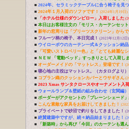
■
2024年、セラミックテーブルに合う椅子を見
■
2024年１月入荷のソファです！
(2024年1月19日)
■
「ホテル仕様のダウンピロー」入荷しました
(
■
本日はお客様注文の「モリス・カーテンセット
■
新年の窓周りは「プリーツスクリーン」からで
■
フルーツ柄の椅子、本日完成！
(2023年12月12日)
■
ウイローボウのカーテン一式＆クッション納品
■
「可愛いストロベリー色」と「とても綺麗なシ
■
ＮＥＷ 「電動ベッド」すっきりとして入荷し
■
オーダーメイドの「マットレス」登場です！
(
■
寝心地の主役はマットレス。（カタログより）
■
コブラン織のクッションカバーとウサギさん
(
■
2023 Xmas サンタクロースやオーナメント入
■
ウォールランプ＆壁紙の組み合わせ（玄関編）
■
ボーダーがアクセントの「プレーンシェード」
■
こんな素敵な家具をお届けしてきました！
(20
■
プライベートで砂沼で釣りをしてきました！
(
■
絶賛建築中ですが、続々納品始まりました！
(
■
「新築時」から再び「今回」のカーテンも選ん