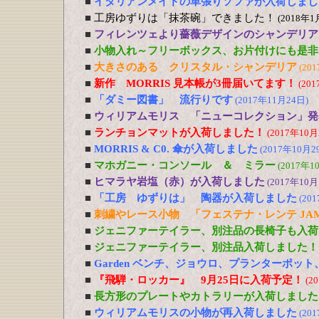
■
イタリアンメイドの革張りソファが入荷しまし
■
工房ゆずりは「抹茶碗」できました！
(2018年1
■
フィレンツェより薔薇デザインのシャンデリア
■
小物入れ～フリーボックス、お片付けにも是非
■
大きさのある クリスタル・シャンデリア
(20
■
新作 MORRIS 見本帳が3冊届いてます！
(20
■
「ダミー図書」 流行りです
(2017年11月24日)
■
ウィリアムモリス 「ニューコレクション」発
■
ランチョンマットが入荷しました！
(2017年10月
■
MORRIS & C0. 傘が入荷しました
(2017年10月2
■
マホガニー・コンソール ＆ ミラー
(2017年1
■
ヒマラヤ岩塩（赤）が入荷しました
(2017年10月
■
「工房 ゆずりは」 陶器が入荷しました
(20
■
刺繍やレース小物 「フェステナ・レンテ JA
■
ジェニファーテイラー、別注品の長椅子も入荷
■
ジェニファーテイラー、別注品入荷しました！
■
Garden ベンチ、ジョウロ、プランターポッ
■
『飛騨・ロッカー』 9月25日に入荷予定！
(2
■
長方形のプレートやカトラリーが入荷しました
■
ウィリアムモリスの小物が再入荷しました
(20