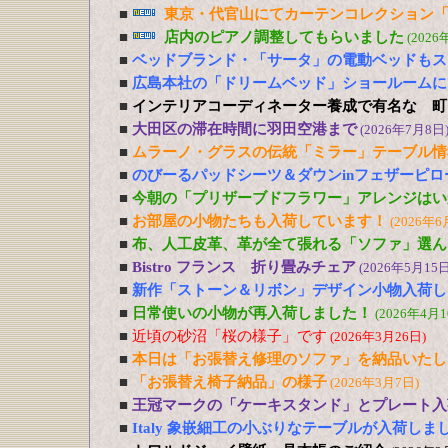
■
東京・代官山にてカーテンコレクション「
■
店内のピアノ調整してもらいました
(2026
■
ベッドブランド・「サータ」の電動ベッドもス
■
広島本社の「ドリームベッド」ショールームに
■
インテリアコーディネーター養成で有名な 町
■
大田区の滞在時間に羽田空港まで
(2026年7月8日
■
ムラーノ・グラスの伝統「ミラー」テーブル情
■
のびーるパッドシーツ＆ダウンinフェザーピ
■
今朝の「プリザーブドフラワー」アレンジはい
■
お部屋の小物たちも入荷しています！
(2026年6
■
布、人工皮革、革が全て張れる「ソファ」選ん
■
Bistro フランス 折り畳みチェア
(2026年5月15日
■
新作「ストーン＆リボン」デザイン小物入荷し
■
日常使いの小物が再入荷しました！
(2026年4月1
■
近頃の砂沼「桜の様子」です
(2026年3月26日)
■
本日は「お張替え修理のソファ」を納品いたし
■
「お張替え椅子納品」の様子
(2026年3月7日)
■
王冠マークの「ケーキスタンド」とプレート入
■
Italy 象嵌細工の小ぶりなテーブルが入荷しま