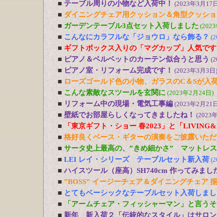
■
テーブル周りの小物など入荷中！
(2023年3月17日
■
ダイニングチェア用クッション＆角型クッショ
■
ガーデンテーブル3点セット入荷しました
(202
■
こんなにカラフルな「ジョウロ」なら飾る？
(
■
ギフトボックス入りの「マグカップ」人気です
■
ピアノ＆ベルベットのカーテン似合うと思う
(
■
ピアノ室・リフォーム完成です！
(2023年3月3日
■
ローズゴールド色の小物、ガラスのC＆Sが入
■
こんな素敵なスツールを玄関に
(2023年2月24日)
■
リフォーム中の現場・電気工事編
(2023年2月21日
■
壁紙でお部屋らしくなってきましたね！
(2023
■
「東京ギフト・ショー 春2023」と「LIVING&DE
■
格好良くベース・ギターの演奏をご披露いただ
■
サータ史上最高の、”きめ細かさ” マットレ
■
LEI レイ・シリーズ テーブルセット新入荷
(
■
ハイスツール（座高）SH740cm 作ってみまし
■
”BOSS” イージーチェア＆ダイニングチェア 
■
とてもベーシックなテーブルセット入荷しまし
■
「アームチェア・フィッシャーマン」と言うそ
■
新年 新入荷２「伝統的なスタイル」はサロン