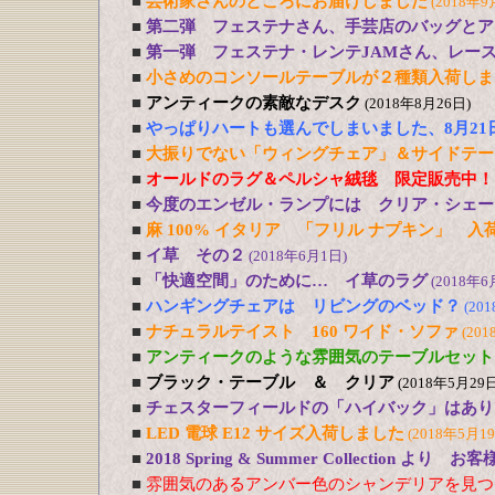
■
芸術家さんのところにお届けしました
(2018年9
■
第二弾 フェステナさん、手芸店のバッグとア
■
第一弾 フェステナ・レンテJAMさん、レー
■
小さめのコンソールテーブルが２種類入荷しま
■
アンティークの素敵なデスク
(2018年8月26日)
■
やっぱりハートも選んでしまいました、8月21
■
大振りでない「ウィングチェア」＆サイドテー
■
オールドのラグ＆ペルシャ絨毯 限定販売中！
■
今度のエンゼル・ランプには クリア・シェー
■
麻 100% イタリア 「フリル ナプキン」 入
■
イ草 その２
(2018年6月1日)
■
「快適空間」のために… イ草のラグ
(2018年6
■
ハンギングチェアは リビングのベッド？
(20
■
ナチュラルテイスト 160 ワイド・ソファ
(201
■
アンティークのような雰囲気のテーブルセット
■
ブラック・テーブル ＆ クリア
(2018年5月29日
■
チェスターフィールドの「ハイバック」はあり
■
LED 電球 E12 サイズ入荷しました
(2018年5月1
■
2018 Spring & Summer Collection より お
■
雰囲気のあるアンバー色のシャンデリアを見つ