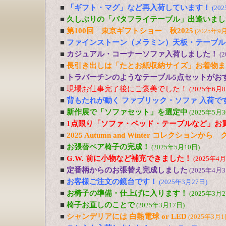
■
「ギフト・マグ」など再入荷しています！
(20
■
久しぶりの「バタフライテーブル」出逢いまし
■
第100回 東京ギフトショー 秋2025
(2025年9
■
ファインストーン（メラミン）天板・テーブル
■
カジュアル・コーナーソファ入荷しました！
(
■
長引き出しは「たとお紙収納サイズ」お着物ま
■
トラバーチンのようなテーブル5点セットがおす
■
現場お仕事完了後にご褒美でした！
(2025年6月8
■
背もたれが動く ファブリック・ソファ 入荷で
■
新作展で「ソファセット」を選定中
(2025年5月3
■
1点限り「ソファ・ベッド・テーブルなど」お
■
2025 Autumn and Winter コレクションか
■
お張替ペア椅子の完成！
(2025年5月10日)
■
G.W. 前に小物など補充できました！
(2025年4月
■
定番柄からのお張替え完成しました
(2025年4月3
■
お客様ご注文の鏡台です！
(2025年3月27日)
■
お椅子の準備・仕上げに入ります！
(2025年3月2
■
椅子お直しのことで
(2025年3月17日)
■
シャンデリアには 白熱電球 or LED
(2025年3月1