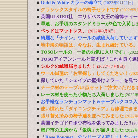
■
Gold & White カラーの傘立て
(2022年9月22日)
■
クラシックスタイルの椅子セットです
(2022年9
■
英国ULSTER社 エリザベス女王の追悼ティ
■
早速、お手頃のスタンドミラーが2色で入荷し
■
ベッドはマットレス。
(2022年9月8日)
■
綺麗な「ナイン」ウールの絨毯入荷しています
■
地中海の物語は、今なお、生まれ続けている。
■
TOSOレールの「一番のお気に入りです」
(202
■
TOSOアイアンレールと言えば「これも良く選
■
シルクの絨毯届きました！
(2022年7月8日)
■
ウール絨毯の「お宝探し」してください！
(20
■
探していた「シェイプの壁掛けミラー」を見つ
■
チーク材のテーブル3点セットご注文いただき
■
レース材を使った小物たち入荷しました
(2022
■
お手軽なランチョンマット＆テーブルクロス入
■
使い慣れた「ダイニングチェア」も修理できま
■
張り替え済みの椅子達を並べてみました
(2022
■
英国イチゴドロボウ布地を張ってみました‼
(2
■
瀬戸市の工房から「飯椀」が届きました
(2022
■
「Rose Bouquet」のシリーズ入荷しました
(20