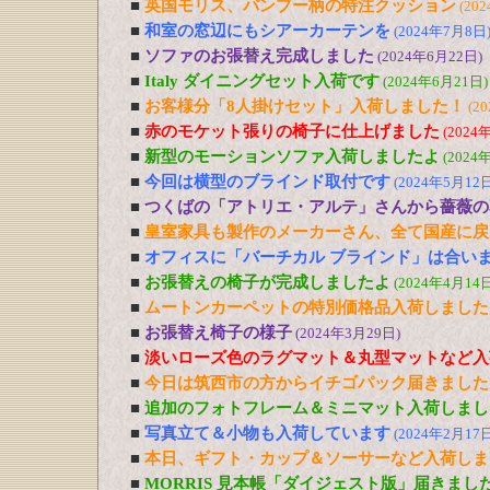
■
英国モリス、バンブー柄の特注クッション
(20
■
和室の窓辺にもシアーカーテンを
(2024年7月8日
■
ソファのお張替え完成しました
(2024年6月22日)
■
Italy ダイニングセット入荷です
(2024年6月21日)
■
お客様分「8人掛けセット」入荷しました！
(2
■
赤のモケット張りの椅子に仕上げました
(2024
■
新型のモーションソファ入荷しましたよ
(2024
■
今回は横型のブラインド取付です
(2024年5月12日
■
つくばの「アトリエ・アルテ」さんから薔薇の
■
皇室家具も製作のメーカーさん、全て国産に戻
■
オフィスに「バーチカル ブラインド」は合い
■
お張替えの椅子が完成しましたよ
(2024年4月14日
■
ムートンカーペットの特別価格品入荷しました
■
お張替え椅子の様子
(2024年3月29日)
■
淡いローズ色のラグマット＆丸型マットなど入
■
今日は筑西市の方からイチゴパック届きました
■
追加のフォトフレーム＆ミニマット入荷しまし
■
写真立て＆小物も入荷しています
(2024年2月17日
■
本日、ギフト・カップ＆ソーサーなど入荷しま
■
MORRIS 見本帳「ダイジェスト版」届きまし