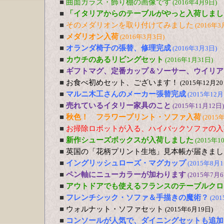
■
曲面ガラス・飾り棚の画像です
(2016年4月9日)
■
「イタリアからのテーブルがやっと入荷しまし
■
そのメダリオンを取り付けてみました
(2016年3
■
メダリオン入荷
(2016年3月3日)
■
オランダ椅子の張替、修理完成
(2016年3月3日)
■
カウチのあるリビングセット
(2016年1月31日)
■
ギフトマグ、定番カップ＆ソーサー、ウイリア
■
お食べ初めセット、ございます！
(2015年12月20
■
マルニ木工さんのメーカー張替完成
(2015年12月
■
売れているイタリー家具のこと
(2015年11月12日)
■
秋色！ フラワープリント・ソファ入荷
(2015
■
お掃除ロボットが入る、ハイバックソファの入
■
新作シューズボックスが入荷しました
(2015年1
■
英国の「花柄プリント生地」見本帳が届きまし
■
イングリッシュローズ・マグカップ
(2015年8月1
■
ペン軸にニューカラーが加わります
(2015年7月6
■
アウトドアでも使えるフランスのテーブルクロ
■
フレンチシック・ソファ＆手描きの魔術？
(20
■
ウォルナット・ソファセット
(2015年6月19日)
■
コンソールが人気で、ダイニングセットも追加