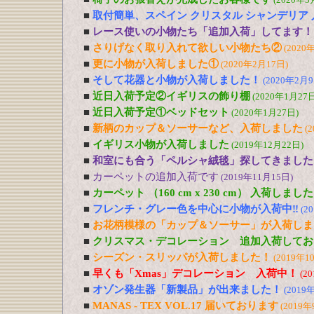
■
取付簡単、スペイン クリスタル シャンデリア
■
レース使いの小物たち「追加入荷」してます！
■
さりげなく取り入れて欲しい小物たち②
(2020
■
更に小物が入荷しました①
(2020年2月17日)
■
そして花器と小物が入荷しました！
(2020年2月9
■
近日入荷予定②イギリスの飾り棚
(2020年1月27日
■
近日入荷予定①ベッドセット
(2020年1月27日)
■
新柄のカップ＆ソーサーなど、入荷しました
(
■
イギリス小物が入荷しました
(2019年12月22日)
■
和室にも合う「ペルシャ絨毯」探してきました
■
カーペットの追加入荷です
(2019年11月15日)
■
カーペット （160 cm x 230 cm） 入荷しました
■
フレンチ・グレー色を中心に小物が入荷中‼
(2
■
お花柄模様の「カップ＆ソーサー」が入荷しま
■
クリスマス・デコレーション 追加入荷してお
■
シーズン・スリッパが入荷しました！
(2019年1
■
早くも「Xmas」デコレーション 入荷中！
(2
■
オゾン発生器「新製品」が出来ました！
(2019
■
MANAS - TEX VOL.17 届いております
(2019年