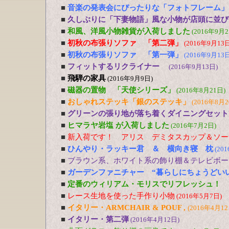
■
音楽の発表会にぴったりな「フォトフレーム」
■
久しぶりに「下妻物語」風な小物が店頭に並び
■
和風、洋風小物雑貨が入荷しました
(2016年9月2
■
初秋の布張りソファ 「第二弾」
(2016年9月13日
■
初秋の布張りソファ 「第一弾」
(2016年9月13日
■
フィットするリクライナー
(2016年9月13日)
■
飛騨の家具
(2016年9月9日)
■
磁器の置物 「天使シリーズ」
(2016年8月21日)
■
おしゃれステッキ「銀のステッキ」
(2016年8月2
■
グリーンの張り地が落ち着くダイニングセット
■
ヒマラヤ岩塩 が入荷しました
(2016年7月2日)
■
新入荷です！ アリス デミタスカップ＆ソー
■
ひんやり・ラッキー君 ＆ 横向き寝 枕
(20
■
ブラウン系、ホワイト系の飾り棚＆テレビボー
■
ガーデンファニチャー “暮らしにちょうどい
■
定番のウィリアム・モリスでリフレッシュ！
■
レース生地を使った手作り小物
(2016年5月7日)
■
イタリー・ARMCHAIR & POUF ,
(2016年4月12
■
イタリー・第二弾
(2016年4月12日)