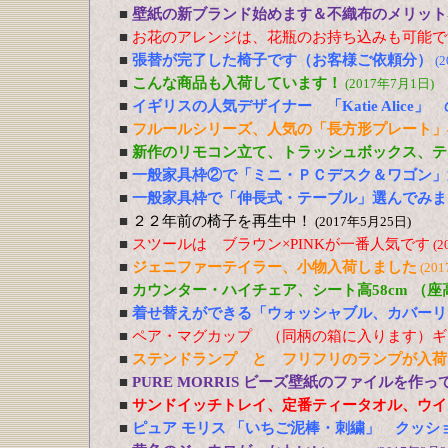
■
壁紙の新ブランド始めます＆不織布のメリット
■
お花のアレンジは、花瓶のお持ち込みも可能で
■
張替が完了した椅子です（お客様ご依頼分）
(
■
こんな商品も入荷しています！
(2017年7月1日)
■
イギリスの人気デザイナー 「Katie Alic
■
フルールシリーズ、人気の「長方形プレート」
■
新作のリモコン立て、トラッシュボックス、テ
■
一般家具枠②で「ミニ・ＰＣデスク＆ワゴン」
■
一般家具枠で「伸長式・テーブル」選んでみま
■
２２年前の椅子を再生中！
(2017年5月25日)
■
スツールは ブラウン×PINKが一番人気です
(2
■
ジェニファーテイラー、小物入荷しました
(20
■
カウンター・ハイチェア、シート高58cm （
■
着せ替えができる「ウォッシャブル、カバーリ
■
ペア・マグカップ （同柄の箱に入ります）ギ
■
ステンドランプ と フリフリのランプが入荷
■
PURE MORRIS ビーズ壁紙のファイルを作
■
サンドイッチトレイ、定番ティータオル、ウイ
■
ピュア モリス 「いちご泥棒・刺繍」 クッシ