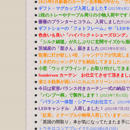
■
2023年9月新着のカーテン見本帳の中から「
■
ギフト・マグカップ入荷しました❣
(2023年9月2
■
2段のトレーやテーブル周りの小物入荷中です
■
薔薇のプランターとコラム、入荷しました‼
(2
■
ギフトショーの「フォトフレーム」や「LED
■
色合いも良い「ハイバック＋シェーズロング」
■
「シルク絨毯」が久しぶりに玄関サイズから揃
■
茨城産の「梨さん」届きました
(2023年9月3日)
■
部屋に灯が欲しい頃、シャンデリアが完成しま
■
１８灯のシャンデリアを納品してきました
(20
■
小窓「ウッドブラインド」お取り付けしてきま
■
Sanderson カーテン お仕立てさせて頂きま
■
省エネ効果が高いハニカムスクリーン
(2023年7
■
今日は変形バランス付きカーテン一式の納品で
■
「バンブー柄」で製作します！
(2023年7月13日)
■
「バランス一体型・シアーのお仕立て」
(2023
■
LEDキャンドル 入荷しました！
(2023年7月3日
■
「紅茶」とテーブル小物等入荷しています
(20
■
「英国の間取り」本が気になってたまたま手に
■
トウモロコシでブレイク‼
(2023年6月15日)