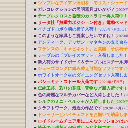
■
シンプルなアイアン照明を「モリス・シェード
■
ガレコレクションの照明器具はいかが？
(2020
■
テーブルクロスと薔薇のカトラリー再入荷中！
■
サータ社「無重力ポジション付き」電動ベッド
■
イチゴドロボウ柄の椅子入荷！
(2020年7月31日)
■
このような家具もご提案したいですね！
(2020
■
アンティーク、デッサン・マネキンの支え台を
■
フランスの「キャビネット」と英国「子供椅子
■
テーブルの「プレイスマット」入荷しました！
■
新入荷のサイドボード＆テーブルはスチール脚
■
シェーズロングに組み替え可能なソファです
(
■
ホワイトオーク材のダイニングセット入荷しま
■
パシュミナ・ストール入荷です
(2020年5月5日)
■
伝統工芸、彩りの花瓶・置物など新入荷です！
■
色の綺麗なマルチカバーなど入荷しました！
(
■
シルクのミニ・ペルシャが入荷しました
(2020
■
クラフトワーク、最近の作品です
(2020年4月27日
■
ドレッサーとハイチェストをお揃いで納品しま
■
ロイドルームチェア用にこんなクッションはい
■
椅子のお張替えが完成したお客様です
(2020年3