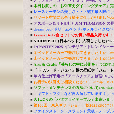
■
クッション・カバー＆中芯（日本製）オーダー
■
本日お渡しの「お張替えダイニングチェア」完
■
レースカーテンの美しさ・・・魅力最大限に
(
■
リゾート空間にも合う椅子に仕上がりましたね
■
オズボーン&リトル社とJIM THOMPSON 
■
dream bed (ドリームベッド) ホテルライ
■
France Bed 2台セットでお買い得品入荷です！
■
NIHON BED（日本ベッド）入荷しました
(202
■
JAPANTEX 2025 インテリア・トレンドショー
■
②ベッドメーカーで発注してきました！
(2025
■
①ベッドメーカーで発注してきました！
(2025
■
Arts & Crafts「暮らしの中に芸術を」
(2025年1
■
「トワル・ド・ジュイ」柄の壁紙や「ジム・ト
■
年内仕上げ予定の「アームチェア」修理中にて
■
お椅子の張替えご相談ください！
(2025年10月21
■
ソファ・メンテナンスの方法について
(2025年1
■
「ギフト・マグ」など再入荷しています！
(20
■
久しぶりの「バタフライテーブル」出逢いまし
■
第100回 東京ギフトショー 秋2025
(2025年9
■
ファインストーン（メラミン）天板・テーブル