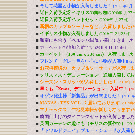
■
そして花器と小物が入荷しました！
(2020年2月9
■
近日入荷予定②イギリスの飾り棚
(2020年1月27日
■
近日入荷予定①ベッドセット
(2020年1月27日)
■
新柄のカップ＆ソーサーなど、入荷しました
(
■
イギリス小物が入荷しました
(2019年12月22日)
■
和室にも合う「ペルシャ絨毯」探してきました
■
カーペットの追加入荷です
(2019年11月15日)
■
カーペット （160 cm x 230 cm） 入荷しました
■
フレンチ・グレー色を中心に小物が入荷中‼
(2
■
お花柄模様の「カップ＆ソーサー」が入荷しま
■
クリスマス・デコレーション 追加入荷してお
■
シーズン・スリッパが入荷しました！
(2019年1
■
早くも「Xmas」デコレーション 入荷中！
(2
■
オゾン発生器「新製品」が出来ました！
(2019
■
MANAS - TEX VOL.17 届いております
(2019年
■
マナテックス 生地見本帳が新しくなります
(
■
鏡面仕上げのダイニングセットが入荷しました
■
英国ガーデンの趣にも（モリスの新作で）
(20
■
「トワルドジュイ」ブルー・シェードが入荷し