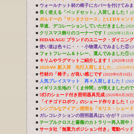
■
ウォールナット材の椅子にカバーを付けてみま
■
長く使える「ベッドセット」入荷しました！
(
■
ボルドーの「サンタクロース」とLEDキャン
■
早速、デコレーションしていただきました
(20
■
クリスマス飾りのコーナーです！
(2020年11月14
■
HIDAKAGU ブランドのユニーク・ダイニン
■
使い道は色々に・・・小物選んでみました②
(
■
フォトフレーム＆トレー、選んでみました①
(
■
キリムやラグマットご紹介します！
(2020年10月
■
2020AW 新入荷 先行入荷しました…
(2020年9
■
竹材の「椅子」が良い感じです
(2020年9月10日)
■
人気プレイスマット 再々入荷しました！
(20
■
イギリス生地の「くま仲間」が増えましたので
■
5灯のシェード付き照明器具完成
(2020年8月28日
■
「イチゴドロボウ」のシェード作りました！
(
■
シンプルなアイアン照明を「モリス・シェード
■
ガレコレクションの照明器具はいかが？
(2020
■
テーブルクロスと薔薇のカトラリー再入荷中！
■
サータ社「無重力ポジション付き」電動ベッド