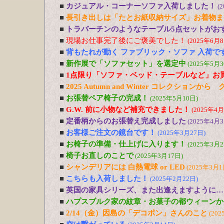
■
カジュアル・コーナーソファ入荷しました！
(
■
長引き出しは「たとお紙収納サイズ」お着物ま
■
トラバーチンのようなテーブル5点セットがおす
■
現場お仕事完了後にご褒美でした！
(2025年6月8
■
背もたれが動く ファブリック・ソファ 入荷で
■
新作展で「ソファセット」を選定中
(2025年5月3
■
1点限り「ソファ・ベッド・テーブルなど」お
■
2025 Autumn and Winter コレクションか
■
お張替ペア椅子の完成！
(2025年5月10日)
■
G.W. 前に小物など補充できました！
(2025年4月
■
定番柄からのお張替え完成しました
(2025年4月3
■
お客様ご注文の鏡台です！
(2025年3月27日)
■
お椅子の準備・仕上げに入ります！
(2025年3月2
■
椅子お直しのことで
(2025年3月17日)
■
シャンデリアには 白熱電球 or LED
(2025年3月1
■
こちらも入荷しました！
(2025年2月22日)
■
英国の家具シリーズ、また出逢えますように…
■
ハプスブルク家の紋章・お菓子の都ウィーンか
■
2/14（金）因島の「デコポン」さんのこと
(202