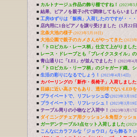
■
カルトナージュ作品の飾り棚ですね！
(2023年5
■
結果、ピアノを親子2代で調律してもらいまし
■
工房ゆずりは「飯椀」入荷したのですが・・・
■
店内用に1台ピアノを譲り受けました（5月22
■
北条大池の様子
(2023年5月18日)
■
大池公園で親子のカメさんがやってきた
(2023
■
「トロピカル・レース柄」仕立て上がりました
■
レース・ドレープとも「ブレイクスタイル」の
■
青山通りに「LEI」が並んでました！
(2023年4
■
「トロピカル・リーフ柄」のジャガード織、シ
■
生活の彩りになるでしょう！
(2023年4月14日)
■
カバーリングの「新作・長椅子」入荷しました
■
目線に近い高さでもあり、透明球でないLED
■
プライベートで、リフレッシュ②
(2023年3月19日
■
プライベートで、リフレッシュ！
(2023年3月19日
■
テーブル周りの小物など入荷中！
(2023年3月17日
■
ダイニングチェア用クッション＆角型クッショ
■
ガーデンテーブル3点セット入荷しました
(202
■
こんなにカラフルな「ジョウロ」なら飾る？
(