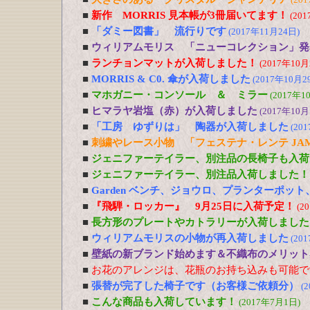
■
新作 MORRIS 見本帳が3冊届いてます！
(20
■
「ダミー図書」 流行りです
(2017年11月24日)
■
ウィリアムモリス 「ニューコレクション」発
■
ランチョンマットが入荷しました！
(2017年10月
■
MORRIS & C0. 傘が入荷しました
(2017年10月2
■
マホガニー・コンソール ＆ ミラー
(2017年1
■
ヒマラヤ岩塩（赤）が入荷しました
(2017年10月
■
「工房 ゆずりは」 陶器が入荷しました
(20
■
刺繍やレース小物 「フェステナ・レンテ JA
■
ジェニファーテイラー、別注品の長椅子も入荷
■
ジェニファーテイラー、別注品入荷しました！
■
Garden ベンチ、ジョウロ、プランターポッ
■
『飛騨・ロッカー』 9月25日に入荷予定！
(2
■
長方形のプレートやカトラリーが入荷しました
■
ウィリアムモリスの小物が再入荷しました
(20
■
壁紙の新ブランド始めます＆不織布のメリット
■
お花のアレンジは、花瓶のお持ち込みも可能で
■
張替が完了した椅子です（お客様ご依頼分）
(
■
こんな商品も入荷しています！
(2017年7月1日)