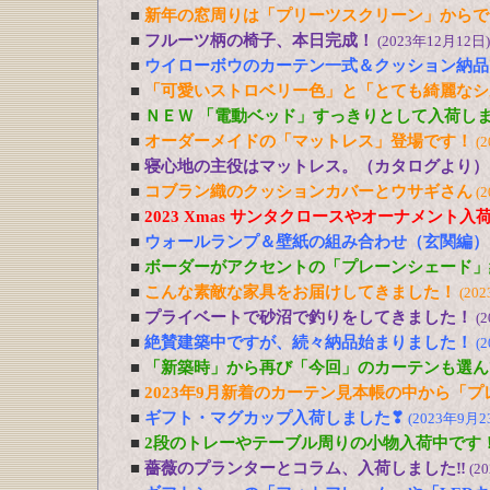
■
新年の窓周りは「プリーツスクリーン」からで
■
フルーツ柄の椅子、本日完成！
(2023年12月12日)
■
ウイローボウのカーテン一式＆クッション納品
■
「可愛いストロベリー色」と「とても綺麗なシ
■
ＮＥＷ 「電動ベッド」すっきりとして入荷し
■
オーダーメイドの「マットレス」登場です！
(
■
寝心地の主役はマットレス。（カタログより）
■
コブラン織のクッションカバーとウサギさん
(
■
2023 Xmas サンタクロースやオーナメント入
■
ウォールランプ＆壁紙の組み合わせ（玄関編）
■
ボーダーがアクセントの「プレーンシェード」
■
こんな素敵な家具をお届けしてきました！
(20
■
プライベートで砂沼で釣りをしてきました！
(
■
絶賛建築中ですが、続々納品始まりました！
(
■
「新築時」から再び「今回」のカーテンも選ん
■
2023年9月新着のカーテン見本帳の中から「
■
ギフト・マグカップ入荷しました❣
(2023年9月2
■
2段のトレーやテーブル周りの小物入荷中です
■
薔薇のプランターとコラム、入荷しました‼
(2