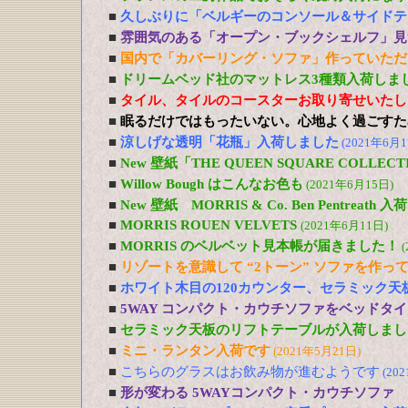
■
久しぶりに「ベルギーのコンソール＆サイドテ
■
雰囲気のある「オープン・ブックシェルフ」見
■
国内で「カバーリング・ソファ」作っていただ
■
ドリームベッド社のマットレス3種類入荷しま
■
タイル、タイルのコースターお取り寄せいたし
■
眠るだけではもったいない。心地よく過ごすた
■
涼しげな透明「花瓶」入荷しました
(2021年6月1
■
New 壁紙「THE QUEEN SQUARE COLL
■
Willow Bough はこんなお色も
(2021年6月15日)
■
New 壁紙 MORRIS & Co. Ben Pentreath
■
MORRIS ROUEN VELVETS
(2021年6月11日)
■
MORRIS のベルベット見本帳が届きました！
(
■
リゾートを意識して “2トーン” ソファを作っ
■
ホワイト木目の120カウンター、セラミック天
■
5WAY コンパクト・カウチソファをベッドタ
■
セラミック天板のリフトテーブルが入荷しまし
■
ミニ・ランタン入荷です
(2021年5月21日)
■
こちらのグラスはお飲み物が進むようです
(20
■
形が変わる 5WAYコンパクト・カウチソファ