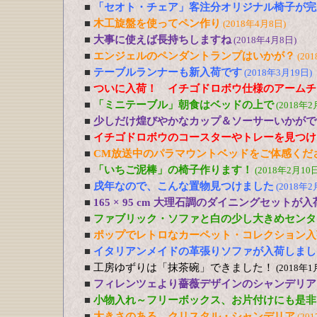
■
「セオト・チェア」客注分オリジナル椅子が完
■
木工旋盤を使ってペン作り
(2018年4月8日)
■
大事に使えば長持ちしますね
(2018年4月8日)
■
エンジェルのペンダントランプはいかが？
(20
■
テーブルランナーも新入荷です
(2018年3月19日)
■
ついに入荷！ イチゴドロボウ仕様のアームチ
■
「ミニテーブル」朝食はベッドの上で
(2018年2
■
少しだけ煌びやかなカップ＆ソーサーいかがで
■
イチゴドロボウのコースターやトレーを見つけ
■
CM放送中のパラマウントベッドをご体感くだ
■
「いちご泥棒」の椅子作ります！
(2018年2月10日
■
戌年なので、こんな置物見つけました
(2018年2
■
165 × 95 cm 大理石調のダイニングセットが
■
ファブリック・ソファと白の少し大きめセンタ
■
ポップでレトロなカーペット・コレクション入
■
イタリアンメイドの革張りソファが入荷しまし
■
工房ゆずりは「抹茶碗」できました！
(2018年1
■
フィレンツェより薔薇デザインのシャンデリア
■
小物入れ～フリーボックス、お片付けにも是非
■
大きさのある クリスタル・シャンデリア
(20