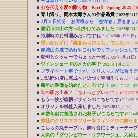
■
空は繋がっている
(2025年2月14日)
■
心を伝える愛の贈り物 PartⅡ Spring 2025
(2
■
青山通り、岡本太郎さんの作品鑑賞
(2025年2月7
■
2月２日節分 お客様から「恵方巻」届きまし
■
鹿沼市の山の方へ出掛けてみました
(2025年2月2
■
特別時のお料理みたいですね！
(2025年1月30日)
■
思いがけずに「鎌倉わらびもち」でした
(2025
■
赤城山の麓であれやこれやでリフレッシュして
■
珈琲とクッキーでちょっと一息
(2025年1月21日)
■
ツインシェードのメカの事で
(2025年1月21日)
■
プライベート事ですが、クリスマスが似合うグ
■
ご訪問の度に完成へと近づく空間作り
(2024年1
■
新年の準備を始めたところです！
(2024年12月22
■
道の駅お土産？「ちょっとブレイク」
(2024年1
■
もう一枚が総柄デザインのこちらです
(2024年1
■
オリジナル絨毯入荷しました
(2024年12月1日)
■
40数年前に製造された椅子がこちらです
(2024
■
弊社のクリスマスツリーをウィンドウに飾りま
■
こちらの丸テーブル、飾り台にもティーテーブ
■
人気の「ダウンピロー・リフワージュ」入荷し