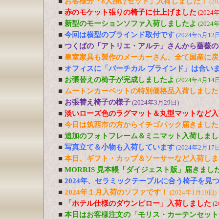
■
お客様分「8人掛けセット」入荷しました！
(2
■
赤のモケット張りの椅子に仕上げました
(2024
■
新型のモーションソファ入荷しましたよ
(2024
■
今回は横型のブラインド取付です
(2024年5月12日
■
つくばの「アトリエ・アルテ」さんから薔薇の
■
皇室家具も製作のメーカーさん、全て国産に戻
■
オフィスに「バーチカル ブラインド」は合い
■
お張替えの椅子が完成しましたよ
(2024年4月14日
■
ムートンカーペットの特別価格品入荷しました
■
お張替え椅子の様子
(2024年3月29日)
■
淡いローズ色のラグマット＆丸型マットなど入
■
今日は筑西市の方からイチゴパック届きました
■
追加のフォトフレーム＆ミニマット入荷しまし
■
写真立て＆小物も入荷しています
(2024年2月17日
■
本日、ギフト・カップ＆ソーサーなど入荷しま
■
MORRIS 見本帳「ダイジェスト版」届きまし
■
2024年、セラミックテーブルに合う椅子を見
■
2024年１月入荷のソファです！
(2024年1月19日)
■
「ホテル仕様のダウンピロー」入荷しました
(
■
本日はお客様注文の「モリス・カーテンセット