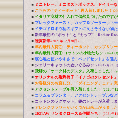
■
ミニトレー、ミニダストボックス、ドイリーな
■
こちらの “ティーポット” 再入荷しました！
(2
■
イタリア商材の仕入れで偶然見つけたのですが
■
ブレックファースト、カップ＆ソーサー
(2022
■
イチゴドロボウ柄のギフトに良さそうな小物た
■
新年最初の “ポット” と “カップ” Redute R
■
謹賀新年
(2021年12月30日)
■
年内最終入荷② ティーポット、カップ＆ソー
■
年内最終入荷① コットンの小物たち
(2021年12
■
寝心地と使いやすさで「ベッドセット」を選ん
■
ジェリーキャットのぬいぐるみ
(2021年12月24日)
■
飛騨の「オーク材のデスク」入荷しました！
(
■
オリジナルの飛騨椅子「イチゴのクレセント」
■
お客様分のお直し分、「ダイニングチェア」完
■
アクセントテーブル再入荷しました！
(2021年1
■
コラム＆プランター、アクセントテーブルなど
■
コットンのラグマット、鏡のトレーが入荷しま
■
アレンジフラワーがいくつか出来上がりました
■
2021AW サンタクロース＆仲間たち！
(2021年1