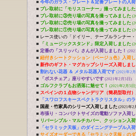
■
今年のガラス・プレート＆定番プレートの入荷
■
プレ取材に「モリスコーナー」撮ってみました
■
プレ取材に③売り場の写真を撮ってみました
(
■
プレ取材に②売り場の写真を撮ってみました
(
■
プレ取材に①売り場の写真を撮ってみました
(
■
レース使いの「ドイリー、テーブルランナー・
■
「ミュージックスタンド」限定入荷しました
(
■
定番の「スリッパ」さんが入荷しました！
(20
■
紐付きシートクッション（ベージュ色）入荷し
■
新作のギフト・マグカップシリーズ入荷しまし
■
割れない花器 ＆ メタル花器入荷です
(2021年2月
■
「ボスチェア」座りやすいです
(2021年2月5日)
■
ゴルフクラブもお洒落に魅せて！
(2021年2月5日
■
スペインの１点物シャンデリア（簡易型取付）
■
「スワロフスキースペクトラクリスタル」のラ
■
国産・竹家具のシリーズ入荷しました
(2021年2
■
布張り・コンパクトサイズの電動ソファ入荷し
■
リバーシブル・マルチカバー、クッション入荷
■
「セラミック天板」のダイニングテーブル入荷
■
サイズオーダーできる「セラミック天板」のダ