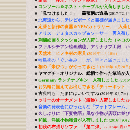
■
厳選 「赤系、ペルシャ絨毯」 サイズは140cm
■
コンソール＆ネスト・テーブルが入荷しました
■
「見つけました！」 薔薇柄の逸品
(2017年2月4
■
北海道から、テレビボードと書棚が届きました
■
定番と新作の食器＆NEWカトラリー、 入荷
■
アリス デミタスカップ＆ソーサー 再入荷し
■
刺繍絵画＆クッションが入荷しました（ネコの
■
ファルシチアン絵画絨毯、アリナサブ工房
(
■
天然木 ヒノキ材の家具
(2016年11月16日)
■
輪島塗の「ぐい呑み」 が、早々と届きました
■
桐の「米びつ」がやってきた！
(2016年10月20日)
■
ヤマグチ・オリジナル、総桐で作った箪笥が入
■
Germany ランチナプキン 入荷しました
(201
■
お気軽に揃えてお出しできる「ティーポット 
■
古典柄も たまにはいいですね
(2016年10月7日)
■
ツリーのオーナメント（装飾）入荷しました
(
■
音楽の発表会にぴったりな「フォトフレーム」
■
久しぶりに「下妻物語」風な小物が店頭に並び
■
和風、洋風小物雑貨が入荷しました
(2016年9月2
■
初秋の布張りソファ 「第二弾」
(2016年9月13日