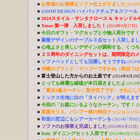
■
お客様のお張替えソファ仕上がりました
(2024
■
GOOD DESIGN ハイバックチェア＆スツー
■
2024スタイル・サンタクロース & キャンド
■
Xmas 第一弾 入荷しました！
(2024年9月27日)
■
今日のギフト・マグカップと小物入荷分です！
■
薔薇デザインのテーブル３点セット入荷しまし
■
心地よさと美しいデザインが調和する、くつろ
■
２５周年のダイニングセットは、期間限定のメ
■
ソファベッドとしても活躍しそうですね
(2024
■
沖縄のブランド・マンゴーですかね（商品では
■
富士登山した方からのお土産です
(2024年8月29日
■
とっても綺麗な絨毯が本日届きましたよ
(2024
■
「遮光1級カーテン」取付完了です、それにし
■
ミックス生地に白の「タイバック」が映えます
■
今回の「お庭にいるようなカーテン」です！
(
■
英国モリス、バンブー柄の特注クッション
(20
■
和室の窓辺にもシアーカーテンを
(2024年7月8日
■
ソファのお張替え完成しました
(2024年6月22日)
■
Italy ダイニングセット入荷です
(2024年6月21日)