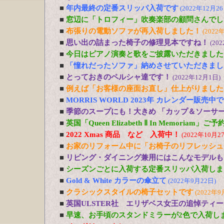
■
年内最終の定番スリッパ入荷です
(2022年12月26
■
窓辺に「トロフィー」吹奏楽部の顧問さんでし
■
布張りの電動ソファが再入荷しました！
(2022
■
思い出の詰まった椅子の修理見本ですね！
(20
■
今日はピアノ演奏と歌をご披露いただきました
■
「憧れだったソファ」納めさせていただきまし
■
とっておきのペルシャ達です！
(2022年12月1日)
■
例えば「お客様の座面お直し」仕上がりました
■
MORRIS WORLD 2023年 カレンダー販売中
■
季節のスープにも！大きめ 「カップ＆ソーサ
■
英国「Queen Elizabeth Ⅱ In Memoriam」
■
2022 Xmas 商品 など 入荷中！
(2022年10月2
■
お家のリフォーム中に「お椅子のリフレッシュ
■
リビング・ダイニング兼用にはこんなモデルも
■
シーズンごとに入荷する定番スリッパ入荷しま
■
Gold & White カラーの傘立て
(2022年9月22日)
■
クラシックスタイルの椅子セットです
(2022年9
■
英国ULSTER社 エリザベス女王の追悼ティ
■
早速、お手頃のスタンドミラーが2色で入荷し