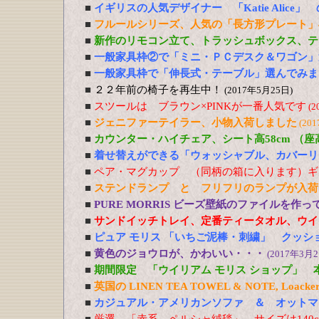
■
イギリスの人気デザイナー 「Katie Alic
■
フルールシリーズ、人気の「長方形プレート」
■
新作のリモコン立て、トラッシュボックス、テ
■
一般家具枠②で「ミニ・ＰＣデスク＆ワゴン」
■
一般家具枠で「伸長式・テーブル」選んでみま
■
２２年前の椅子を再生中！
(2017年5月25日)
■
スツールは ブラウン×PINKが一番人気です
(2
■
ジェニファーテイラー、小物入荷しました
(20
■
カウンター・ハイチェア、シート高58cm （
■
着せ替えができる「ウォッシャブル、カバーリ
■
ペア・マグカップ （同柄の箱に入ります）ギ
■
ステンドランプ と フリフリのランプが入荷
■
PURE MORRIS ビーズ壁紙のファイルを作
■
サンドイッチトレイ、定番ティータオル、ウイ
■
ピュア モリス 「いちご泥棒・刺繍」 クッシ
■
黄色のジョウロが、かわいい・・・
(2017年3月2
■
期間限定 「ウイリアム モリス ショップ」 
■
英国の LINEN TEA TOWEL & NOTE, Loacker
■
カジュアル・アメリカンソファ ＆ オットマ