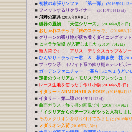
■
初秋の布張りソファ 「第一弾」
(2016年9月13日
■
フィットするリクライナー
(2016年9月13日)
■
飛騨の家具
(2016年9月9日)
■
磁器の置物 「天使シリーズ」
(2016年8月21日)
■
おしゃれステッキ「銀のステッキ」
(2016年8月2
■
グリーンの張り地が落ち着くダイニングセット
■
ヒマラヤ岩塩 が入荷しました
(2016年7月2日)
■
新入荷です！ アリス デミタスカップ＆ソー
■
ひんやり・ラッキー君 ＆ 横向き寝 枕
(20
■
ブラウン系、ホワイト系の飾り棚＆テレビボー
■
ガーデンファニチャー “暮らしにちょうどい
■
定番のウィリアム・モリスでリフレッシュ！
■
レース生地を使った手作り小物
(2016年5月7日)
■
イタリー・ARMCHAIR & POUF ,
(2016年4月12
■
イタリー・第二弾
(2016年4月12日)
■
曲面ガラス・飾り棚の画像です
(2016年4月9日)
■
「イタリアからのテーブルがやっと入荷しまし
■
そのメダリオンを取り付けてみました
(2016年3
■
メダリオン入荷
(2016年3月3日)