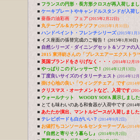
■
フランスの円形・長方形クロスが再入荷しまし
■
ケーキプレートやキャンドルスタンドが入荷し
■
薔薇の油彩画 フェア
(2015年2月22日)
■
丸テーブル＆カウチソファ
(2015年1月31日)
■
ハンドペイント・フレンチシリーズ
(2015年1月3
■
イス座面の張替完成のご報告！
(2015年1月30日)
■
自然シリーズ・ダイニングセット＆ソファの入
■
2015 東洋紡さんの「ブレスエアーエクストラ
■
英国ブランドをさりげなく・・・
(2014年12月19
■
やっぱりこのドレッサーで！
(2014年12月13日)
■
丁度良いサイズのイタリーチェスト
(2014年12月
■
掛け心地の良い「ウィングチェア」です
(2014
■
クリスマス・オーナメントなど、入荷です
(20
■
ウォールナット WOODY SOFA 展示しました
■
とても味わいのある和食器が入荷中です
(2014
■
あたたか演出、マントルピースが入荷しました
■
テレビボードも白がいい？
(2014年9月2日)
■
お値打ちコンソール＆センターテーブル
(2014
■
『自然と寄りそう暮らし』
(2014年9月2日)