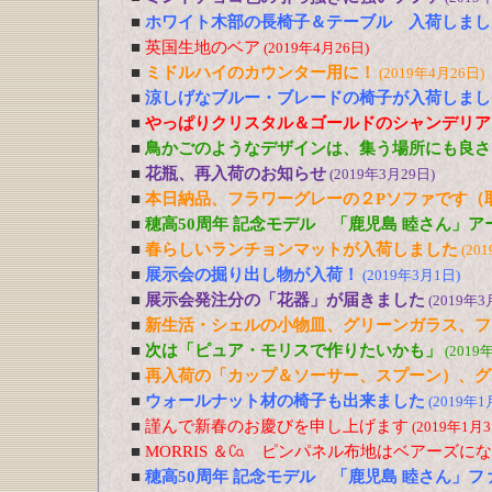
■
ホワイト木部の長椅子＆テーブル 入荷しまし
■
英国生地のベア
(2019年4月26日)
■
ミドルハイのカウンター用に！
(2019年4月26日)
■
涼しげなブルー・ブレードの椅子が入荷しまし
■
やっぱりクリスタル＆ゴールドのシャンデリア
■
鳥かごのようなデザインは、集う場所にも良さ
■
花瓶、再入荷のお知らせ
(2019年3月29日)
■
本日納品、フラワーグレーの２Pソファです（
■
穂高50周年 記念モデル 「鹿児島 睦さん」
■
春らしいランチョンマットが入荷しました
(20
■
展示会の掘り出し物が入荷！
(2019年3月1日)
■
展示会発注分の「花器」が届きました
(2019年3
■
新生活・シェルの小物皿、グリーンガラス、フ
■
次は「ピュア・モリスで作りたいかも」
(2019
■
再入荷の「カップ＆ソーサー、スプーン）、グ
■
ウォールナット材の椅子も出来ました
(2019年1
■
謹んで新春のお慶びを申し上げます
(2019年1月3
■
MORRIS ＆㏇ ピンパネル布地はベアーズに
■
穂高50周年 記念モデル 「鹿児島 睦さん」