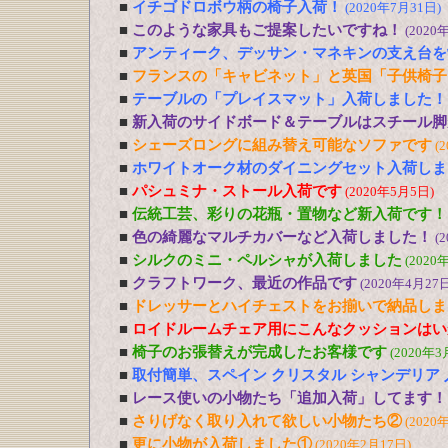
■
イチゴドロボウ柄の椅子入荷！
(2020年7月31日)
■
このような家具もご提案したいですね！
(2020
■
アンティーク、デッサン・マネキンの支え台を
■
フランスの「キャビネット」と英国「子供椅子
■
テーブルの「プレイスマット」入荷しました！
■
新入荷のサイドボード＆テーブルはスチール脚
■
シェーズロングに組み替え可能なソファです
(
■
ホワイトオーク材のダイニングセット入荷しま
■
パシュミナ・ストール入荷です
(2020年5月5日)
■
伝統工芸、彩りの花瓶・置物など新入荷です！
■
色の綺麗なマルチカバーなど入荷しました！
(
■
シルクのミニ・ペルシャが入荷しました
(2020
■
クラフトワーク、最近の作品です
(2020年4月27日
■
ドレッサーとハイチェストをお揃いで納品しま
■
ロイドルームチェア用にこんなクッションはい
■
椅子のお張替えが完成したお客様です
(2020年3
■
取付簡単、スペイン クリスタル シャンデリア
■
レース使いの小物たち「追加入荷」してます！
■
さりげなく取り入れて欲しい小物たち②
(2020
■
更に小物が入荷しました①
(2020年2月17日)