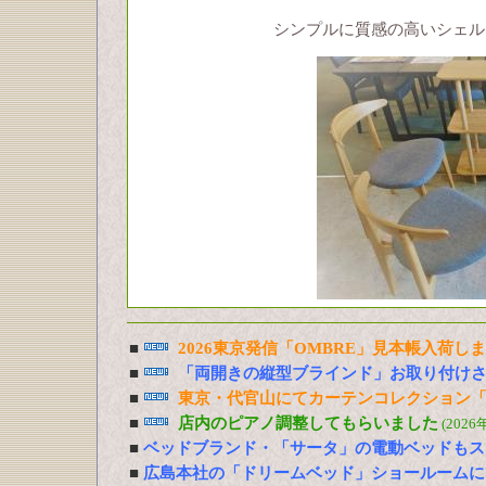
シンプルに質感の高いシェル
■
2026東京発信「OMBRE」見本帳入荷し
■
「両開きの縦型ブラインド」お取り付け
■
東京・代官山にてカーテンコレクション「
■
店内のピアノ調整してもらいました
(2026
■
ベッドブランド・「サータ」の電動ベッドもス
■
広島本社の「ドリームベッド」ショールームに