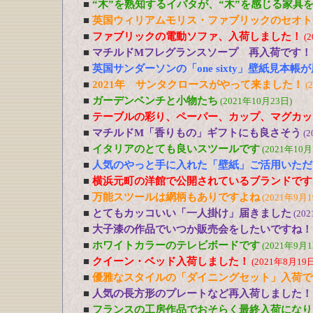
■
“木”を熟知するイバタが、“木”を感じる家具
■
英国ウィリアムモリス・ファブリックのセオト
■
ファブリックの電動ソファ、入荷しました！
(
■
マチルドMフレグランスソープ 再入荷です！
■
英国サンダーソンの「one sixty」壁紙見本帳
■
2021年 サンタクロースがやって来ました！
(
■
ガーデンベンチと小物たち
(2021年10月23日)
■
テーブルの彩り、ペーパー、カップ、マグカッ
■
マチルドM「香りもの」ギフトにも良さそう
(2
■
イタリアのとても良いスツールです
(2021年10月
■
人気のやっと手に入れた「壁紙」ご活用いただ
■
横浜元町の洋館で公開されているブランドです
■
万能スツールは網柄もありですよね
(2021年9月1
■
とてもカッコいい「一人掛け」届きました
(20
■
大子漆の作品でいつか販売会をしたいですね！
■
ホワイトカラーのテレビボードです
(2021年9月1
■
クイーン・ベッド入荷しました！
(2021年8月19日
■
優雅なスタイルの「ダイニングセット」入荷で
■
人気の長方形のプレートなど再入荷しました！
■
フランスの工房作品でおそらく最終入荷になり