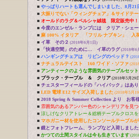
■
やっぱりハートも選んでしまいました、8月21
■
大振りでない「ウィングチェア」＆サイドテー
■
オールドのラグ＆ペルシャ絨毯 限定販売中！
■
今度のエンゼル・ランプには クリア・シェー
■
麻 100% イタリア 「フリル ナプキン」 入
■
イ草 その２
(2018年6月1日)
■
「快適空間」のために… イ草のラグ
(2018年6
■
ハンギングチェアは リビングのベッド？
(20
■
ナチュラルテイスト 160 ワイド・ソファ
(201
■
アンティークのような雰囲気のテーブルセット
■
ブラック・テーブル ＆ クリア
(2018年5月29日
■
チェスターフィールドの「ハイバック」はあり
■
LED 電球 E12 サイズ入荷しました
(2018年5月1
■
2018 Spring & Summer Collection より お
■
雰囲気のあるアンバー色のシャンデリアを見つ
■
涼しげなクリアトレー＆総柄テーブルクロスを
■
マホガニー材を使用したコンソールテーブルが
■
鏡とフォトフレーム、ランプなど入荷しました
■
かつての土間スタイルは今も生きています
(20