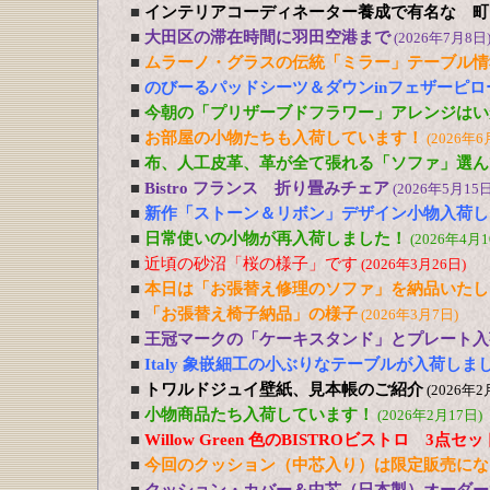
■
インテリアコーディネーター養成で有名な 町
■
大田区の滞在時間に羽田空港まで
(2026年7月8日
■
ムラーノ・グラスの伝統「ミラー」テーブル情
■
のびーるパッドシーツ＆ダウンinフェザーピ
■
今朝の「プリザーブドフラワー」アレンジはい
■
お部屋の小物たちも入荷しています！
(2026年6
■
布、人工皮革、革が全て張れる「ソファ」選ん
■
Bistro フランス 折り畳みチェア
(2026年5月15日
■
新作「ストーン＆リボン」デザイン小物入荷し
■
日常使いの小物が再入荷しました！
(2026年4月1
■
近頃の砂沼「桜の様子」です
(2026年3月26日)
■
本日は「お張替え修理のソファ」を納品いたし
■
「お張替え椅子納品」の様子
(2026年3月7日)
■
王冠マークの「ケーキスタンド」とプレート入
■
Italy 象嵌細工の小ぶりなテーブルが入荷しま
■
トワルドジュイ壁紙、見本帳のご紹介
(2026年2
■
小物商品たち入荷しています！
(2026年2月17日)
■
Willow Green 色のBISTROビストロ 3点
■
今回のクッション（中芯入り）は限定販売にな