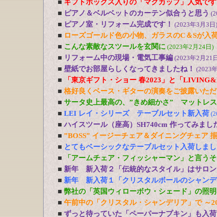
■
ギフトボックス入りの「マグカップ」人気です
■
ピアノ＆ベルベットのカーテン似合うと思う
(
■
ピアノ室・リフォーム完成です！
(2023年3月3日
■
ローズゴールド色の小物、ガラスのC＆Sが入
■
こんな素敵なスツールを玄関に
(2023年2月24日)
■
リフォーム中の現場・電気工事編
(2023年2月21日
■
壁紙でお部屋らしくなってきましたね！
(2023
■
「東京ギフト・ショー 春2023」と「LIVING&DE
■
格好良くベース・ギターの演奏をご披露いただ
■
サータ史上最高の、”きめ細かさ” マットレ
■
LEI レイ・シリーズ テーブルセット新入荷
(
■
ハイスツール（座高）SH740cm 作ってみまし
■
”BOSS” イージーチェア＆ダイニングチェア 
■
とてもベーシックなテーブルセット入荷しまし
■
「アームチェア・フィッシャーマン」と言うそ
■
新年 新入荷２「伝統的なスタイル」はサロン
■
新年 新入荷１「クリスタルボールのシャンデ
■
弊社の「英国ウィローボウ・シェード」の照明
■
午前中の「クリスタル・シャンデリア」で ～20
■
ずっと待っていた「ペーパーナプキン」も入荷