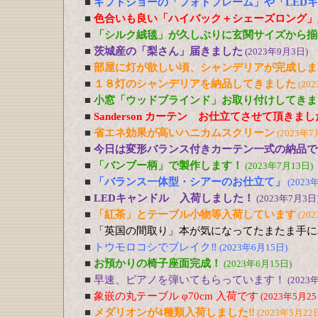
■
ギフトショーの「フォトフレーム」や「LED
■
色合いも良い「ハイバック＋シェーズロング」
■
「シルク絨毯」が久しぶりに玄関サイズから揃
■
茨城産の「梨さん」届きました
(2023年9月3日)
■
部屋に灯が欲しい頃、シャンデリアが完成しま
■
１８灯のシャンデリアを納品してきました
(20
■
小窓「ウッドブラインド」お取り付けしてきま
■
Sanderson カーテン お仕立てさせて頂きま
■
省エネ効果が高いハニカムスクリーン
(2023年7
■
今日は変形バランス付きカーテン一式の納品で
■
「バンブー柄」で製作します！
(2023年7月13日)
■
「バランス一体型・シアーのお仕立て」
(2023
■
LEDキャンドル 入荷しました！
(2023年7月3日
■
「紅茶」とテーブル小物等入荷しています
(20
■
「英国の間取り」本が気になってたまたま手に
■
トウモロコシでブレイク‼
(2023年6月15日)
■
お預かりの椅子座面完成！
(2023年6月15日)
■
早速、ピアノを弾いてもらっています！
(2023
■
象嵌の丸テーブル φ70cm 入荷です
(2023年5月25
■
メダリオンが4種類入荷しました‼
(2023年5月22