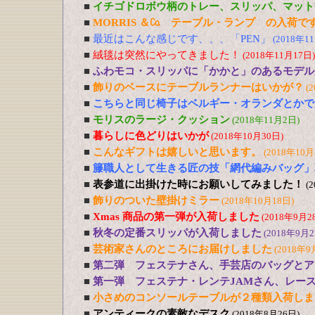
■
イチゴドロボウ柄のトレー、スリッパ、マット
■
MORRIS ＆㏇ テーブル・ランプ の入荷で
■
最近はこんな感じです、、、「PEN」
(2018年1
■
絨毯は突然にやってきました！
(2018年11月17日)
■
ふわモコ・スリッパに「かかと」のあるモデル
■
飾りのベースにテーブルランナーはいかが？
(
■
こちらと同じ椅子はベルギー・オランダとかで
■
モリスのラージ・クッション
(2018年11月2日)
■
暮らしに色どりはいかが
(2018年10月30日)
■
こんなギフトは嬉しいと思います。
(2018年10月
■
籐職人として生きる匠の技「網代編みバッグ」
■
表参道に出掛けた時にお願いしてみました！
(
■
飾りのついた壁掛けミラー
(2018年10月18日)
■
Xmas 商品の第一弾が入荷しました
(2018年9月2
■
秋冬の定番スリッパが入荷しました
(2018年9月2
■
芸術家さんのところにお届けしました
(2018年9
■
第二弾 フェステナさん、手芸店のバッグとア
■
第一弾 フェステナ・レンテJAMさん、レー
■
小さめのコンソールテーブルが２種類入荷しま
■
アンティークの素敵なデスク
(2018年8月26日)