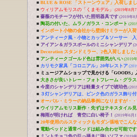
■
BLUE & ROSE 「ストーンウェア」入荷しま
■
ウィリアムモリスの「くまモデル」
(2019年8月7
■
薔薇のモチーフが付いた照明器具です
(2019年8
■
陶花の付いた、ムラノガラス・コンポート
(20
■
インポート小物の会社から壁掛けミラーが入荷
■
アンティーク風・小物とカップ＆ソーサー 入
■
アイアン＆ガラスボールのミニシャンデリア
(
■
Decoration スタンドミラー、2色入荷しました
■
アンティークゴールド色は雰囲気がいい
(2019
■
カリモク家具「コロニアル」20年レストア
(20
■
ミュージアムショップで見かける「GOODS」
■
大きさが良いトレー・フォトフレーム・グラス
■
今度のシャンデリアは軽量タイプで琥珀色
(20
■
３灯シャンデリアは、ピンク色のガラス飾り付
■
オーバル・ミラーの納品事例になりますが・・
■
ウイリアムモリス新作・先ずはテキスタイル見
■
梅雨が明ければ 青空に白い椅子！
(2019年6月1
■
20年使用のルスティックもモダン張地でこん
■
電動ベッドと通常ベッドは組み合わせ可能です
■
ミントチョコ色の引っ掻きに強いソファ
(2019