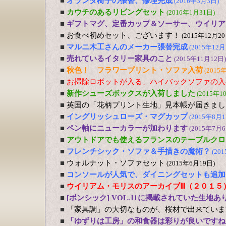
■
オランダ椅子の張替、修理完成
(2016年3月3日)
■
カウチのあるリビングセット
(2016年1月31日)
■
ギフトマグ、定番カップ＆ソーサー、ウイリア
■
お食べ初めセット、ございます！
(2015年12月20
■
マルニ木工さんのメーカー張替完成
(2015年12月
■
売れているイタリー家具のこと
(2015年11月12日)
■
秋色！ フラワープリント・ソファ入荷
(2015
■
お掃除ロボットが入る、ハイバックソファの入
■
新作シューズボックスが入荷しました
(2015年1
■
英国の「花柄プリント生地」見本帳が届きまし
■
イングリッシュローズ・マグカップ
(2015年8月1
■
ペン軸にニューカラーが加わります
(2015年7月6
■
アウトドアでも使えるフランスのテーブルクロ
■
フレンチシック・ソファ＆手描きの魔術？
(20
■
ウォルナット・ソファセット
(2015年6月19日)
■
コンソールが人気で、ダイニングセットも追加
■
ウイリアム・モリスのアーカイブⅢ（２０１５
■
[ボンシック] VOL.11に掲載されていた生地あ
■
「家具調」の大切なものが、桜材で出来ていま
■
「ゆずりは工房」の和食器は彩りが良いですね