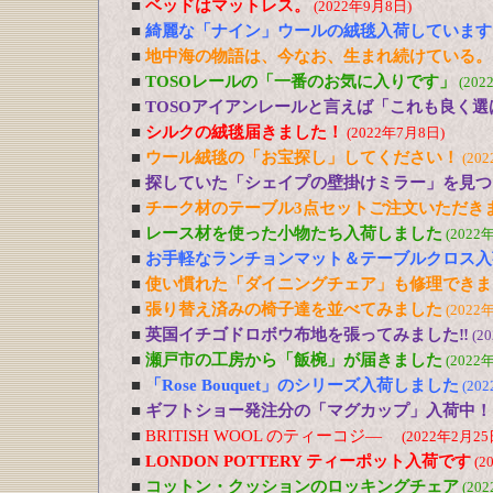
■
ベッドはマットレス。
(2022年9月8日)
■
綺麗な「ナイン」ウールの絨毯入荷しています
■
地中海の物語は、今なお、生まれ続けている。
■
TOSOレールの「一番のお気に入りです」
(202
■
TOSOアイアンレールと言えば「これも良く選
■
シルクの絨毯届きました！
(2022年7月8日)
■
ウール絨毯の「お宝探し」してください！
(20
■
探していた「シェイプの壁掛けミラー」を見つ
■
チーク材のテーブル3点セットご注文いただき
■
レース材を使った小物たち入荷しました
(2022
■
お手軽なランチョンマット＆テーブルクロス入
■
使い慣れた「ダイニングチェア」も修理できま
■
張り替え済みの椅子達を並べてみました
(2022
■
英国イチゴドロボウ布地を張ってみました‼
(2
■
瀬戸市の工房から「飯椀」が届きました
(2022
■
「Rose Bouquet」のシリーズ入荷しました
(20
■
ギフトショー発注分の「マグカップ」入荷中！
■
BRITISH WOOL のティーコジ―
(2022年2月25
■
LONDON POTTERY ティーポット入荷です
(2
■
コットン・クッションのロッキングチェア
(20