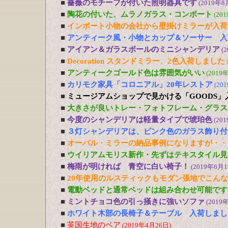
■
薔薇のモチーフが付いた照明器具です
(2019年8
■
陶花の付いた、ムラノガラス・コンポート
(20
■
インポート小物の会社から壁掛けミラーが入荷
■
アンティーク風・小物とカップ＆ソーサー 入
■
アイアン＆ガラスボールのミニシャンデリア
(
■
Decoration スタンドミラー、2色入荷しました
■
アンティークゴールド色は雰囲気がいい
(2019
■
カリモク家具「コロニアル」20年レストア
(20
■
ミュージアムショップで見かける「GOODS」
■
大きさが良いトレー・フォトフレーム・グラス
■
今度のシャンデリアは軽量タイプで琥珀色
(20
■
３灯シャンデリアは、ピンク色のガラス飾り付
■
オーバル・ミラーの納品事例になりますが・・
■
ウイリアムモリス新作・先ずはテキスタイル見
■
梅雨が明ければ 青空に白い椅子！
(2019年6月1
■
20年使用のルスティックもモダン張地でこん
■
電動ベッドと通常ベッドは組み合わせ可能です
■
ミントチョコ色の引っ掻きに強いソファ
(2019
■
ホワイト木部の長椅子＆テーブル 入荷しまし
■
英国生地のベア
(2019年4月26日)