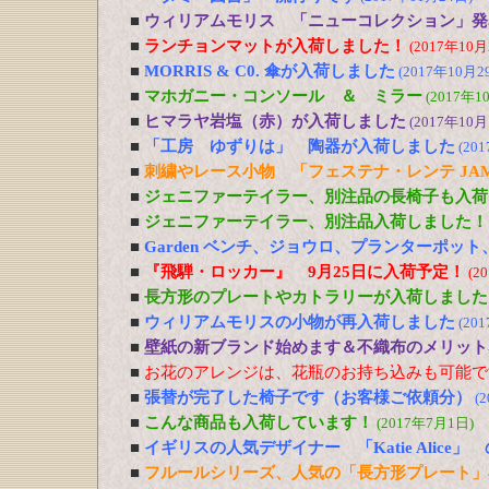
■
ウィリアムモリス 「ニューコレクション」発
■
ランチョンマットが入荷しました！
(2017年10月
■
MORRIS & C0. 傘が入荷しました
(2017年10月2
■
マホガニー・コンソール ＆ ミラー
(2017年1
■
ヒマラヤ岩塩（赤）が入荷しました
(2017年10月
■
「工房 ゆずりは」 陶器が入荷しました
(20
■
刺繍やレース小物 「フェステナ・レンテ JA
■
ジェニファーテイラー、別注品の長椅子も入荷
■
ジェニファーテイラー、別注品入荷しました！
■
Garden ベンチ、ジョウロ、プランターポッ
■
『飛騨・ロッカー』 9月25日に入荷予定！
(2
■
長方形のプレートやカトラリーが入荷しました
■
ウィリアムモリスの小物が再入荷しました
(20
■
壁紙の新ブランド始めます＆不織布のメリット
■
お花のアレンジは、花瓶のお持ち込みも可能で
■
張替が完了した椅子です（お客様ご依頼分）
(
■
こんな商品も入荷しています！
(2017年7月1日)
■
イギリスの人気デザイナー 「Katie Alic
■
フルールシリーズ、人気の「長方形プレート」