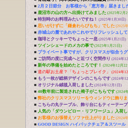
■
2月２日節分 お客様から「恵方巻」届きまし
■
鹿沼市の山の方へ出掛けてみました
(2025年2月2
■
特別時のお料理みたいですね！
(2025年1月30日)
■
思いがけずに「鎌倉わらびもち」でした
(2025
■
赤城山の麓であれやこれやでリフレッシュして
■
珈琲とクッキーでちょっと一息
(2025年1月21日)
■
ツインシェードのメカの事で
(2025年1月21日)
■
プライベート事ですが、クリスマスが似合うグ
■
ご訪問の度に完成へと近づく空間作り
(2024年1
■
新年の準備を始めたところです！
(2024年12月22
■
道の駅お土産？「ちょっとブレイク」
(2024年1
■
もう一枚が総柄デザインのこちらです
(2024年1
■
オリジナル絨毯入荷しました
(2024年12月1日)
■
40数年前に製造された椅子がこちらです
(2024
■
弊社のクリスマスツリーをウィンドウに飾りま
■
こちらの丸テーブル、飾り台にもティーテーブ
■
人気の「ダウンピロー・リフワージュ」入荷し
■
お客様のお張替えソファ仕上がりました
(2024
■
GOOD DESIGN ハイバックチェア＆スツー