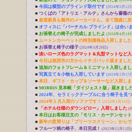
■
今回は横型のブラインド取付です
(2024年5月12日
■
つくばの「アトリエ・アルテ」さんから薔薇の
■
皇室家具も製作のメーカーさん、全て国産に戻
■
オフィスに「バーチカル ブラインド」は合い
■
お張替えの椅子が完成しましたよ
(2024年4月14日
■
ムートンカーペットの特別価格品入荷しました
■
お張替え椅子の様子
(2024年3月29日)
■
淡いローズ色のラグマット＆丸型マットなど入
■
今日は筑西市の方からイチゴパック届きました
■
追加のフォトフレーム＆ミニマット入荷しまし
■
写真立て＆小物も入荷しています
(2024年2月17日
■
本日、ギフト・カップ＆ソーサーなど入荷しま
■
MORRIS 見本帳「ダイジェスト版」届きまし
■
2024年、セラミックテーブルに合う椅子を見
■
2024年１月入荷のソファです！
(2024年1月19日)
■
「ホテル仕様のダウンピロー」入荷しました
(
■
本日はお客様注文の「モリス・カーテンセット
■
新年の窓周りは「プリーツスクリーン」からで
■
フルーツ柄の椅子、本日完成！
(2023年12月12日)