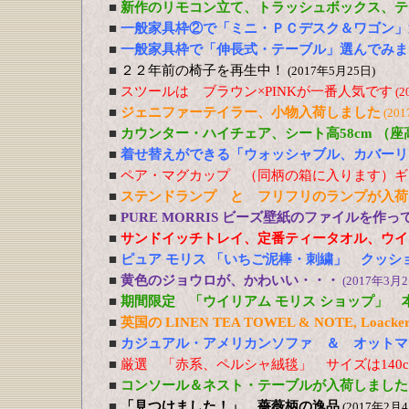
■
新作のリモコン立て、トラッシュボックス、テ
■
一般家具枠②で「ミニ・ＰＣデスク＆ワゴン」
■
一般家具枠で「伸長式・テーブル」選んでみま
■
２２年前の椅子を再生中！
(2017年5月25日)
■
スツールは ブラウン×PINKが一番人気です
(2
■
ジェニファーテイラー、小物入荷しました
(20
■
カウンター・ハイチェア、シート高58cm （
■
着せ替えができる「ウォッシャブル、カバーリ
■
ペア・マグカップ （同柄の箱に入ります）ギ
■
ステンドランプ と フリフリのランプが入荷
■
PURE MORRIS ビーズ壁紙のファイルを作
■
サンドイッチトレイ、定番ティータオル、ウイ
■
ピュア モリス 「いちご泥棒・刺繍」 クッシ
■
黄色のジョウロが、かわいい・・・
(2017年3月2
■
期間限定 「ウイリアム モリス ショップ」 
■
英国の LINEN TEA TOWEL & NOTE, Loacker
■
カジュアル・アメリカンソファ ＆ オットマ
■
厳選 「赤系、ペルシャ絨毯」 サイズは140cm
■
コンソール＆ネスト・テーブルが入荷しました
■
「見つけました！」 薔薇柄の逸品
(2017年2月4