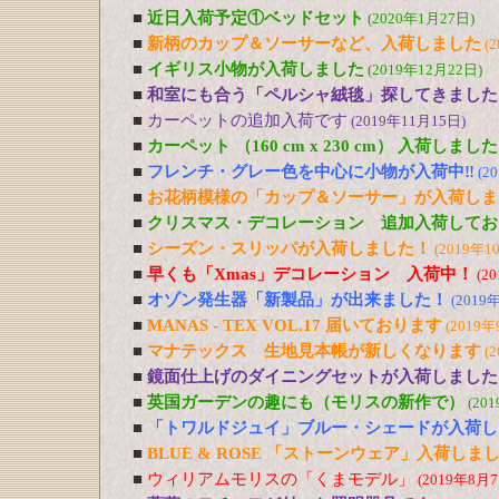
■
近日入荷予定①ベッドセット
(2020年1月27日)
■
新柄のカップ＆ソーサーなど、入荷しました
(
■
イギリス小物が入荷しました
(2019年12月22日)
■
和室にも合う「ペルシャ絨毯」探してきました
■
カーペットの追加入荷です
(2019年11月15日)
■
カーペット （160 cm x 230 cm） 入荷しました
■
フレンチ・グレー色を中心に小物が入荷中‼
(2
■
お花柄模様の「カップ＆ソーサー」が入荷しま
■
クリスマス・デコレーション 追加入荷してお
■
シーズン・スリッパが入荷しました！
(2019年1
■
早くも「Xmas」デコレーション 入荷中！
(2
■
オゾン発生器「新製品」が出来ました！
(2019
■
MANAS - TEX VOL.17 届いております
(2019年
■
マナテックス 生地見本帳が新しくなります
(
■
鏡面仕上げのダイニングセットが入荷しました
■
英国ガーデンの趣にも（モリスの新作で）
(20
■
「トワルドジュイ」ブルー・シェードが入荷し
■
BLUE & ROSE 「ストーンウェア」入荷しま
■
ウィリアムモリスの「くまモデル」
(2019年8月7