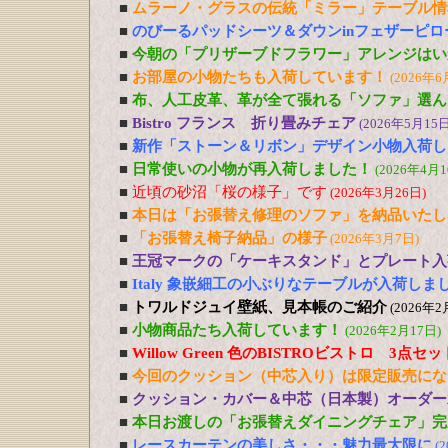
■
ムラーノ・グラスの伝統「ミラー」テーブル情
■
のびーるパッドシーツ＆ダウンinフェザーピ
■
今朝の「プリザーブドフラワー」アレンジはい
■
お部屋の小物たちも入荷しています！
(2026年6
■
布、人工皮革、革が全て張れる「ソファ」選ん
■
Bistro フランス 折り畳みチェア
(2026年5月15日
■
新作「ストーン＆リボン」デザイン小物入荷し
■
日常使いの小物が再入荷しました！
(2026年4月1
■
近頃の砂沼「桜の様子」です
(2026年3月26日)
■
本日は「お張替え修理のソファ」を納品いたし
■
「お張替え椅子納品」の様子
(2026年3月7日)
■
王冠マークの「ケーキスタンド」とプレート入
■
Italy 象嵌細工の小ぶりなテーブルが入荷しま
■
トワルドジュイ壁紙、見本帳のご紹介
(2026年2
■
小物商品たち入荷しています！
(2026年2月17日)
■
Willow Green 色のBISTROビストロ 3点
■
今回のクッション（中芯入り）は限定販売にな
■
クッション・カバー＆中芯（日本製）オーダー
■
本日お渡しの「お張替えダイニングチェア」完
■
レースカーテンの美しさ・・・魅力最大限に
(