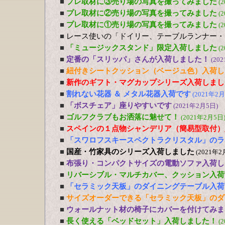
■
プレ取材に③売り場の写真を撮ってみました
(
■
プレ取材に②売り場の写真を撮ってみました
(
■
プレ取材に①売り場の写真を撮ってみました
(
■
レース使いの「ドイリー、テーブルランナー・
■
「ミュージックスタンド」限定入荷しました
(
■
定番の「スリッパ」さんが入荷しました！
(20
■
紐付きシートクッション（ベージュ色）入荷し
■
新作のギフト・マグカップシリーズ入荷しまし
■
割れない花器 ＆ メタル花器入荷です
(2021年2月
■
「ボスチェア」座りやすいです
(2021年2月5日)
■
ゴルフクラブもお洒落に魅せて！
(2021年2月5日
■
スペインの１点物シャンデリア（簡易型取付）
■
「スワロフスキースペクトラクリスタル」のラ
■
国産・竹家具のシリーズ入荷しました
(2021年2
■
布張り・コンパクトサイズの電動ソファ入荷し
■
リバーシブル・マルチカバー、クッション入荷
■
「セラミック天板」のダイニングテーブル入荷
■
サイズオーダーできる「セラミック天板」のダ
■
ウォールナット材の椅子にカバーを付けてみま
■
長く使える「ベッドセット」入荷しました！
(