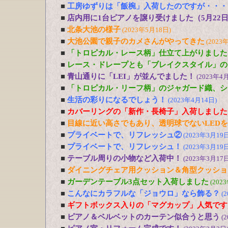
■
工房ゆずりは「飯椀」入荷したのですが・・・
■
店内用に1台ピアノを譲り受けました（5月22
■
北条大池の様子
(2023年5月18日)
■
大池公園で親子のカメさんがやってきた
(2023
■
「トロピカル・レース柄」仕立て上がりました
■
レース・ドレープとも「ブレイクスタイル」の
■
青山通りに「LEI」が並んでました！
(2023年4
■
「トロピカル・リーフ柄」のジャガード織、シ
■
生活の彩りになるでしょう！
(2023年4月14日)
■
カバーリングの「新作・長椅子」入荷しました
■
目線に近い高さでもあり、透明球でないLED
■
プライベートで、リフレッシュ②
(2023年3月19日
■
プライベートで、リフレッシュ！
(2023年3月19日
■
テーブル周りの小物など入荷中！
(2023年3月17日
■
ダイニングチェア用クッション＆角型クッショ
■
ガーデンテーブル3点セット入荷しました
(202
■
こんなにカラフルな「ジョウロ」なら飾る？
(
■
ギフトボックス入りの「マグカップ」人気です
■
ピアノ＆ベルベットのカーテン似合うと思う
(