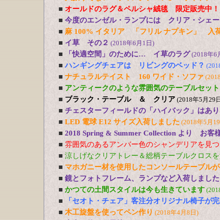
■
オールドのラグ＆ペルシャ絨毯 限定販売中！
■
今度のエンゼル・ランプには クリア・シェー
■
麻 100% イタリア 「フリル ナプキン」 入
■
イ草 その２
(2018年6月1日)
■
「快適空間」のために… イ草のラグ
(2018年6
■
ハンギングチェアは リビングのベッド？
(20
■
ナチュラルテイスト 160 ワイド・ソファ
(201
■
アンティークのような雰囲気のテーブルセット
■
ブラック・テーブル ＆ クリア
(2018年5月29日
■
チェスターフィールドの「ハイバック」はあり
■
LED 電球 E12 サイズ入荷しました
(2018年5月1
■
2018 Spring & Summer Collection より お
■
雰囲気のあるアンバー色のシャンデリアを見つ
■
涼しげなクリアトレー＆総柄テーブルクロスを
■
マホガニー材を使用したコンソールテーブルが
■
鏡とフォトフレーム、ランプなど入荷しました
■
かつての土間スタイルは今も生きています
(20
■
「セオト・チェア」客注分オリジナル椅子が完
■
木工旋盤を使ってペン作り
(2018年4月8日)