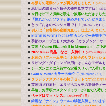
■
布張りの電動ソファが再入荷しました！
(2022
■
思い出の詰まった椅子の修理見本ですね！
(20
■
今日はピアノ演奏と歌をご披露いただきました
■
「憧れだったソファ」納めさせていただきまし
■
とっておきのペルシャ達です！
(2022年12月1日)
■
例えば「お客様の座面お直し」仕上がりました
■
MORRIS WORLD 2023年 カレンダー販売中
■
季節のスープにも！大きめ 「カップ＆ソーサ
■
英国「Queen Elizabeth Ⅱ In Memoriam」
■
2022 Xmas 商品 など 入荷中！
(2022年10月2
■
お家のリフォーム中に「お椅子のリフレッシュ
■
リビング・ダイニング兼用にはこんなモデルも
■
シーズンごとに入荷する定番スリッパ入荷しま
■
Gold & White カラーの傘立て
(2022年9月22日)
■
クラシックスタイルの椅子セットです
(2022年9
■
英国ULSTER社 エリザベス女王の追悼ティ
■
早速、お手頃のスタンドミラーが2色で入荷し
■
ベッドはマットレス。
(2022年9月8日)
■
綺麗な「ナイン」ウールの絨毯入荷しています