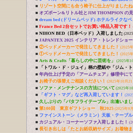
■
リゾート空間にも合う椅子に仕上がりましたね
■
オズボーン&リトル社とJIM THOMPSON 
■
dream bed (ドリームベッド) ホテルライ
■
France Bed 2台セットでお買い得品入荷です！
■
NIHON BED（日本ベッド）入荷しました
(202
■
JAPANTEX 2025 インテリア・トレンドショー
■
②ベッドメーカーで発注してきました！
(2025
■
①ベッドメーカーで発注してきました！
(2025
■
Arts & Crafts「暮らしの中に芸術を」
(2025年1
■
「トワル・ド・ジュイ」柄の壁紙や「ジム・ト
■
年内仕上げ予定の「アームチェア」修理中にて
■
お椅子の張替えご相談ください！
(2025年10月21
■
ソファ・メンテナンスの方法について
(2025年1
■
「ギフト・マグ」など再入荷しています！
(20
■
久しぶりの「バタフライテーブル」出逢いまし
■
第100回 東京ギフトショー 秋2025
(2025年9
■
ファインストーン（メラミン）天板・テーブル
■
カジュアル・コーナーソファ入荷しました！
(
■
長引き出しは「たとお紙収納サイズ」お着物ま