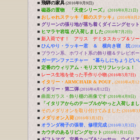
■
飛騨の家具
(2016年9月9日)
■
磁器の置物 「天使シリーズ」
(2016年8月21日)
■
おしゃれステッキ「銀のステッキ」
(2016年8月2
■
グリーンの張り地が落ち着くダイニングセット
■
ヒマラヤ岩塩 が入荷しました
(2016年7月2日)
■
新入荷です！ アリス デミタスカップ＆ソー
■
ひんやり・ラッキー君 ＆ 横向き寝 枕
(20
■
ブラウン系、ホワイト系の飾り棚＆テレビボー
■
ガーデンファニチャー “暮らしにちょうどい
■
定番のウィリアム・モリスでリフレッシュ！
■
レース生地を使った手作り小物
(2016年5月7日)
■
イタリー・ARMCHAIR & POUF ,
(2016年4月12
■
イタリー・第二弾
(2016年4月12日)
■
曲面ガラス・飾り棚の画像です
(2016年4月9日)
■
「イタリアからのテーブルがやっと入荷しまし
■
そのメダリオンを取り付けてみました
(2016年3
■
メダリオン入荷
(2016年3月3日)
■
オランダ椅子の張替、修理完成
(2016年3月3日)
■
カウチのあるリビングセット
(2016年1月31日)
■
ギフトマグ、定番カップ＆ソーサー、ウイリア