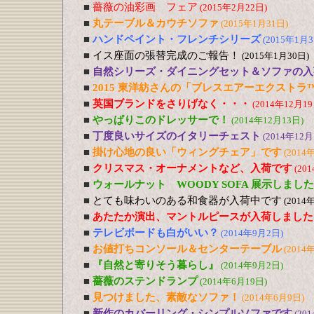
■
薔薇の油彩画 フェア
(2015年2月22日)
■
丸テーブル＆カウチソファ
(2015年1月31日)
■
ハンドペイント・フレンチシリーズ
(2015年1月3
■
イス座面の張替完成のご報告！
(2015年1月30日)
■
自然シリーズ・ダイニングセット＆ソファの入
■
2015 東洋紡さんの「ブレスエアーエクストラ
■
英国ブランドをさりげなく・・・
(2014年12月19
■
やっぱりこのドレッサーで！
(2014年12月13日)
■
丁度良いサイズのイタリーチェスト
(2014年12月
■
掛け心地の良い「ウィングチェア」です
(2014
■
クリスマス・オーナメントなど、入荷です
(20
■
ウォールナット WOODY SOFA 展示しました
■
とても味わいのある和食器が入荷中です
(2014
■
あたたか演出、マントルピースが入荷しました
■
テレビボードも白がいい？
(2014年9月2日)
■
お値打ちコンソール＆センターテーブル
(2014
■
『自然と寄りそう暮らし』
(2014年9月2日)
■
薔薇のステンドランプ
(2014年6月19日)
■
見つけました、素敵なソファ！
(2014年6月9日)
■
新作のカバーリング・シンプルソファです
(20