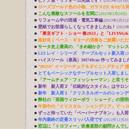
■
ピアノ室・リフォーム完成です！
(2023年3月3日
■
ローズゴールド色の小物、ガラスのC＆Sが入
■
こんな素敵なスツールを玄関に
(2023年2月24日)
■
リフォーム中の現場・電気工事編
(2023年2月21日
■
壁紙でお部屋らしくなってきましたね！
(2023
■
「東京ギフト・ショー 春2023」と「LIVING&DE
■
格好良くベース・ギターの演奏をご披露いただ
■
サータ史上最高の、”きめ細かさ” マットレ
■
LEI レイ・シリーズ テーブルセット新入荷
(
■
ハイスツール（座高）SH740cm 作ってみまし
■
”BOSS” イージーチェア＆ダイニングチェア 
■
とてもベーシックなテーブルセット入荷しまし
■
「アームチェア・フィッシャーマン」と言うそ
■
新年 新入荷２「伝統的なスタイル」はサロン
■
新年 新入荷１「クリスタルボールのシャンデ
■
弊社の「英国ウィローボウ・シェード」の照明
■
午前中の「クリスタル・シャンデリア」で ～20
■
ずっと待っていた「ペーパーナプキン」も入荷
■
年内最終の定番スリッパ入荷です
(2022年12月26
■
窓辺に「トロフィー」吹奏楽部の顧問さんでし