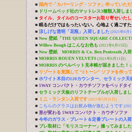
■
国内で「カバーリング・ソファ」作っていただ
■
ドリームベッド社のマットレス3種類入荷しま
■
タイル、タイルのコースターお取り寄せいたし
■
眠るだけではもったいない。心地よく過ごすた
■
涼しげな透明「花瓶」入荷しました
(2021年6月1
■
New 壁紙「THE QUEEN SQUARE COLL
■
Willow Bough はこんなお色も
(2021年6月15日)
■
New 壁紙 MORRIS & Co. Ben Pentreath
■
MORRIS ROUEN VELVETS
(2021年6月11日)
■
MORRIS のベルベット見本帳が届きました！
(
■
リゾートを意識して “2トーン” ソファを作っ
■
ホワイト木目の120カウンター、セラミック天
■
5WAY コンパクト・カウチソファをベッドタ
■
セラミック天板のリフトテーブルが入荷しまし
■
ミニ・ランタン入荷です
(2021年5月21日)
■
こちらのグラスはお飲み物が進むようです
(20
■
形が変わる 5WAYコンパクト・カウチソファ
■
今年のガラス・プレート＆定番プレートの入荷
■
プレ取材に「モリスコーナー」撮ってみました