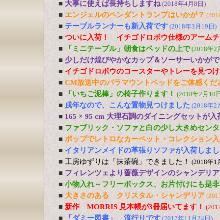
■
大事に使えば長持ちしますね
(2018年4月8日)
■
エンジェルのペンダントランプはいかが？
(20
■
テーブルランナーも新入荷です
(2018年3月19日)
■
ついに入荷！ イチゴドロボウ仕様のアームチ
■
「ミニテーブル」朝食はベッドの上で
(2018年2
■
少しだけ煌びやかなカップ＆ソーサーいかがで
■
イチゴドロボウのコースターやトレーを見つけ
■
CM放送中のパラマウントベッドをご体感くだ
■
「いちご泥棒」の椅子作ります！
(2018年2月10日
■
戌年なので、こんな置物見つけました
(2018年2
■
165 × 95 cm 大理石調のダイニングセットが
■
ファブリック・ソファと白の少し大きめセンタ
■
ポップでレトロなカーペット・コレクション入
■
イタリアンメイドの革張りソファが入荷しまし
■
工房ゆずりは「抹茶碗」できました！
(2018年1
■
フィレンツェより薔薇デザインのシャンデリア
■
小物入れ～フリーボックス、お片付けにも是非
■
大きさのある クリスタル・シャンデリア
(20
■
新作 MORRIS 見本帳が3冊届いてます！
(20
■
「ダミー図書」 流行りです
(2017年11月24日)