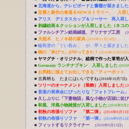
■
北海道から、テレビボードと書棚が届きました
■
定番と新作の食器＆NEWカトラリー、 入荷
■
アリス デミタスカップ＆ソーサー 再入荷し
■
刺繍絵画＆クッションが入荷しました（ネコの
■
ファルシチアン絵画絨毯、アリナサブ工房
(
■
天然木 ヒノキ材の家具
(2016年11月16日)
■
輪島塗の「ぐい呑み」 が、早々と届きました
■
桐の「米びつ」がやってきた！
(2016年10月20日)
■
ヤマグチ・オリジナル、総桐で作った箪笥が入
■
Germany ランチナプキン 入荷しました
(201
■
お気軽に揃えてお出しできる「ティーポット 
■
古典柄も たまにはいいですね
(2016年10月7日)
■
ツリーのオーナメント（装飾）入荷しました
(
■
音楽の発表会にぴったりな「フォトフレーム」
■
久しぶりに「下妻物語」風な小物が店頭に並び
■
和風、洋風小物雑貨が入荷しました
(2016年9月2
■
初秋の布張りソファ 「第二弾」
(2016年9月13日
■
初秋の布張りソファ 「第一弾」
(2016年9月13日
■
フィットするリクライナー
(2016年9月13日)