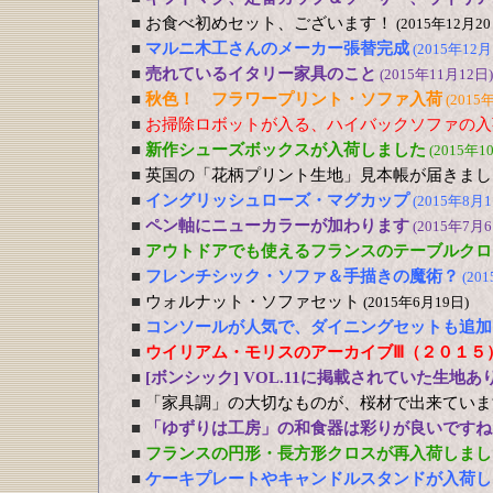
■
お食べ初めセット、ございます！
(2015年12月20
■
マルニ木工さんのメーカー張替完成
(2015年12月
■
売れているイタリー家具のこと
(2015年11月12日)
■
秋色！ フラワープリント・ソファ入荷
(2015
■
お掃除ロボットが入る、ハイバックソファの入
■
新作シューズボックスが入荷しました
(2015年1
■
英国の「花柄プリント生地」見本帳が届きまし
■
イングリッシュローズ・マグカップ
(2015年8月1
■
ペン軸にニューカラーが加わります
(2015年7月6
■
アウトドアでも使えるフランスのテーブルクロ
■
フレンチシック・ソファ＆手描きの魔術？
(20
■
ウォルナット・ソファセット
(2015年6月19日)
■
コンソールが人気で、ダイニングセットも追加
■
ウイリアム・モリスのアーカイブⅢ（２０１５
■
[ボンシック] VOL.11に掲載されていた生地あ
■
「家具調」の大切なものが、桜材で出来ていま
■
「ゆずりは工房」の和食器は彩りが良いですね
■
フランスの円形・長方形クロスが再入荷しまし
■
ケーキプレートやキャンドルスタンドが入荷し