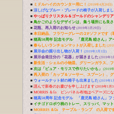
■
ミドルハイのカウンター用に！
(2019年4月26日)
■
涼しげなブルー・ブレードの椅子が入荷しまし
■
やっぱりクリスタル＆ゴールドのシャンデリア
■
鳥かごのようなデザインは、集う場所にも良さ
■
花瓶、再入荷のお知らせ
(2019年3月29日)
■
本日納品、フラワーグレーの２Pソファです（
■
穂高50周年 記念モデル 「鹿児島 睦さん」
■
春らしいランチョンマットが入荷しました
(20
■
展示会の掘り出し物が入荷！
(2019年3月1日)
■
展示会発注分の「花器」が届きました
(2019年3
■
新生活・シェルの小物皿、グリーンガラス、フ
■
次は「ピュア・モリスで作りたいかも」
(2019
■
再入荷の「カップ＆ソーサー、スプーン）、グ
■
ウォールナット材の椅子も出来ました
(2019年1
■
謹んで新春のお慶びを申し上げます
(2019年1月3
■
MORRIS ＆㏇ ピンパネル布地はベアーズに
■
穂高50周年 記念モデル 「鹿児島 睦さん」
■
イチゴドロボウ柄のトレー、スリッパ、マット
■
MORRIS ＆㏇ テーブル・ランプ の入荷で