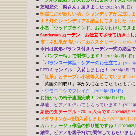
■
「シルク絨毯」が久しぶりに玄関サイズから揃
■
茨城産の「梨さん」届きました
(2023年9月3日)
■
部屋に灯が欲しい頃、シャンデリアが完成しま
■
１８灯のシャンデリアを納品してきました
(20
■
小窓「ウッドブラインド」お取り付けしてきま
■
Sanderson カーテン お仕立てさせて頂きま
■
省エネ効果が高いハニカムスクリーン
(2023年7
■
今日は変形バランス付きカーテン一式の納品で
■
「バンブー柄」で製作します！
(2023年7月13日)
■
「バランス一体型・シアーのお仕立て」
(2023
■
LEDキャンドル 入荷しました！
(2023年7月3日
■
「紅茶」とテーブル小物等入荷しています
(20
■
「英国の間取り」本が気になってたまたま手に
■
トウモロコシでブレイク‼
(2023年6月15日)
■
お預かりの椅子座面完成！
(2023年6月15日)
■
早速、ピアノを弾いてもらっています！
(2023
■
象嵌の丸テーブル φ70cm 入荷です
(2023年5月25
■
メダリオンが4種類入荷しました‼
(2023年5月22
■
カルトナージュ作品の飾り棚ですね！
(2023年5
■
結果、ピアノを親子2代で調律してもらいまし