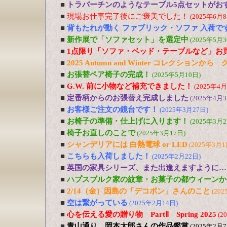
■
トラバーチンのようなテーブル5点セットがおす
■
現場お仕事完了後にご褒美でした！
(2025年6月8
■
背もたれが動く ファブリック・ソファ 入荷で
■
新作展で「ソファセット」を選定中
(2025年5月3
■
1点限り「ソファ・ベッド・テーブルなど」お
■
2025 Autumn and Winter コレクションか
■
お張替ペア椅子の完成！
(2025年5月10日)
■
G.W. 前に小物など補充できました！
(2025年4月
■
定番柄からのお張替え完成しました
(2025年4月3
■
お客様ご注文の鏡台です！
(2025年3月27日)
■
お椅子の準備・仕上げに入ります！
(2025年3月2
■
椅子お直しのことで
(2025年3月17日)
■
シャンデリアには 白熱電球 or LED
(2025年3月1
■
こちらも入荷しました！
(2025年2月22日)
■
英国の家具シリーズ、また出逢えますように…
■
ハプスブルク家の紋章・お菓子の都ウィーンか
■
2/14（金）因島の「デコポン」さんのこと
(202
■
空は繋がっている
(2025年2月14日)
■
心を伝える愛の贈り物 PartⅡ Spring 2025
(2
■
青山通り、岡本太郎さんの作品鑑賞
(2025年2月7