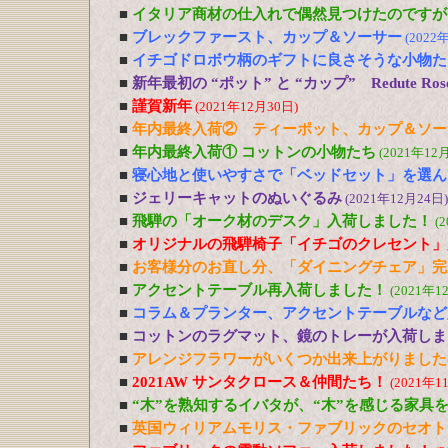
■
イタリア商材の仕入れで偶然見つけたのですが
■
ブレックファースト、カップ＆ソーサー
(2022
■
イチゴドロボウ柄のギフトに良さそうな小物た
■
新年最初の “ポット” と “カップ” Redute R
■
謹賀新年
(2021年12月30日)
■
年内最終入荷② ティーポット、カップ＆ソー
■
年内最終入荷① コットンの小物たち
(2021年12
■
寝心地と使いやすさで「ベッドセット」を選ん
■
ジェリーキャットのぬいぐるみ
(2021年12月24日)
■
飛騨の「オーク材のデスク」入荷しました！
(
■
オリジナルの飛騨椅子「イチゴのクレセント」
■
お客様分のお直し分、「ダイニングチェア」完
■
アクセントテーブル再入荷しました！
(2021年1
■
コラム＆プランター、アクセントテーブルなど
■
コットンのラグマット、鏡のトレーが入荷しま
■
アレンジフラワーがいくつか出来上がりました
■
2021AW サンタクロース＆仲間たち！
(2021年1
■
“木”を熟知するイバタが、“木”を感じる家具
■
英国ウィリアムモリス・ファブリックのセオト