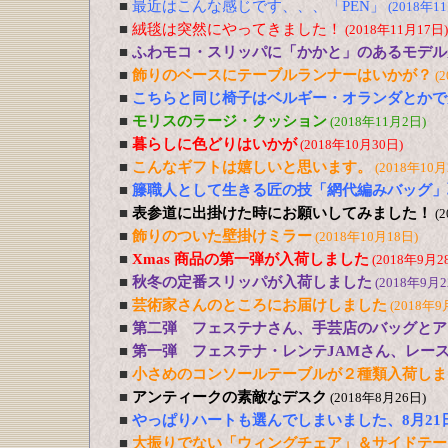
■
最近はこんな感じです、、、「PEN」
(2018年1
■
絨毯は突然にやってきました！
(2018年11月17日)
■
ふわモコ・スリッパに「かかと」のあるモデル
■
飾りのベースにテーブルランナーはいかが？
(
■
こちらと同じ椅子はベルギー・オランダとかで
■
モリスのラージ・クッション
(2018年11月2日)
■
暮らしに色どりはいかが
(2018年10月30日)
■
こんなギフトは嬉しいと思います。
(2018年10月
■
籐職人として生きる匠の技「網代編みバッグ」
■
表参道に出掛けた時にお願いしてみました！
(
■
飾りのついた壁掛けミラー
(2018年10月18日)
■
Xmas 商品の第一弾が入荷しました
(2018年9月2
■
秋冬の定番スリッパが入荷しました
(2018年9月2
■
芸術家さんのところにお届けしました
(2018年9
■
第二弾 フェステナさん、手芸店のバッグとア
■
第一弾 フェステナ・レンテJAMさん、レー
■
小さめのコンソールテーブルが２種類入荷しま
■
アンティークの素敵なデスク
(2018年8月26日)
■
やっぱりハートも選んでしまいました、8月21
■
大振りでない「ウィングチェア」＆サイドテー