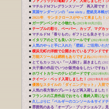
■
ファブリックの電動ソファ、入荷しました！
(
■
マチルドMフレグランスソープ 再入荷です！
■
英国サンダーソンの「one sixty」壁紙見本帳
■
2021年 サンタクロースがやって来ました！
(
■
ガーデンベンチと小物たち
(2021年10月23日)
■
テーブルの彩り、ペーパー、カップ、マグカッ
■
マチルドM「香りもの」ギフトにも良さそう
(2
■
イタリアのとても良いスツールです
(2021年10月
■
人気のやっと手に入れた「壁紙」ご活用いただ
■
横浜元町の洋館で公開されているブランドです
■
万能スツールは網柄もありですよね
(2021年9月1
■
とてもカッコいい「一人掛け」届きました
(20
■
大子漆の作品でいつか販売会をしたいですね！
■
ホワイトカラーのテレビボードです
(2021年9月1
■
クイーン・ベッド入荷しました！
(2021年8月19日
■
優雅なスタイルの「ダイニングセット」入荷で
■
人気の長方形のプレートなど再入荷しました！
■
フランスの工房作品でおそらく最終入荷になり
■
久しぶりに「ベルギーのコンソール＆サイドテ
■
雰囲気のある「オープン・ブックシェルフ」見