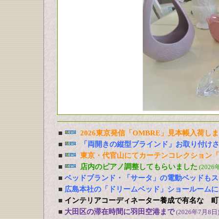
■
2026東京発信「OMBRE」見本帳入荷し
■
「両開きの縦型ブラインド」お取り付け
■
東京・代官山にてカーテンコレクション「
■
店内のピアノ調整してもらいました
(2026
■
ベッドブランド・「サータ」の電動ベッドもス
■
広島本社の「ドリームベッド」ショールームに
■
インテリアコーディネーター養成で有名な 町
■
大田区の滞在時間に羽田空港まで
(2026年7月8日