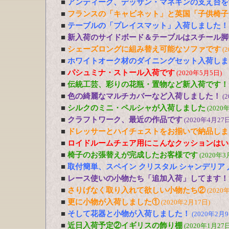
■
アンティーク、デッサン・マネキンの支え台を
■
フランスの「キャビネット」と英国「子供椅子
■
テーブルの「プレイスマット」入荷しました！
■
新入荷のサイドボード＆テーブルはスチール脚
■
シェーズロングに組み替え可能なソファです
(
■
ホワイトオーク材のダイニングセット入荷しま
■
パシュミナ・ストール入荷です
(2020年5月5日)
■
伝統工芸、彩りの花瓶・置物など新入荷です！
■
色の綺麗なマルチカバーなど入荷しました！
(
■
シルクのミニ・ペルシャが入荷しました
(2020
■
クラフトワーク、最近の作品です
(2020年4月27日
■
ドレッサーとハイチェストをお揃いで納品しま
■
ロイドルームチェア用にこんなクッションはい
■
椅子のお張替えが完成したお客様です
(2020年3
■
取付簡単、スペイン クリスタル シャンデリア
■
レース使いの小物たち「追加入荷」してます！
■
さりげなく取り入れて欲しい小物たち②
(2020
■
更に小物が入荷しました①
(2020年2月17日)
■
そして花器と小物が入荷しました！
(2020年2月9
■
近日入荷予定②イギリスの飾り棚
(2020年1月27日