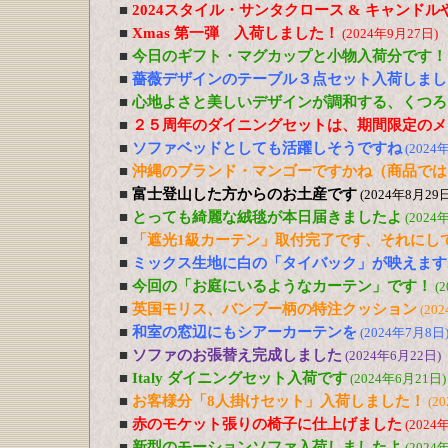
■
2024スタイル・サンタクロース & キャンド
■
Xmas 第一弾 入荷しました！
(2024年9月27日)
■
今日のギフト・マグカップと小物入荷分です！
■
薔薇デザインのテーブル３点セット入荷しまし
■
心地よさと美しいデザインが調和する、くつろ
■
２５周年のダイニングセットは、期間限定のメ
■
ソファベッドとしても活躍しそうですね
(2024
■
沖縄のブランド・マンゴーですかね（商品では
■
富士登山した方からのお土産です
(2024年8月29日
■
とっても綺麗な絨毯が本日届きましたよ
(2024
■
「遮光1級カーテン」取付完了です、それにし
■
ミックス生地に白の「タイバック」が映えます
■
今回の「お庭にいるようなカーテン」です！
(
■
英国モリス、バンブー柄の特注クッション
(20
■
和室の窓辺にもシアーカーテンを
(2024年7月8日
■
ソファのお張替え完成しました
(2024年6月22日)
■
Italy ダイニングセット入荷です
(2024年6月21日)
■
お客様分「8人掛けセット」入荷しました！
(2
■
赤のモケット張りの椅子に仕上げました
(2024
■
新型のモーションソファ入荷しましたよ
(2024