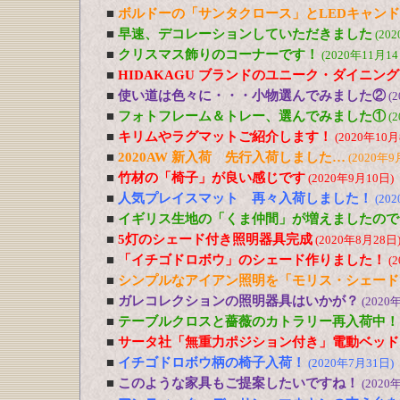
■
ボルドーの「サンタクロース」とLEDキャン
■
早速、デコレーションしていただきました
(20
■
クリスマス飾りのコーナーです！
(2020年11月14
■
HIDAKAGU ブランドのユニーク・ダイニン
■
使い道は色々に・・・小物選んでみました②
(
■
フォトフレーム＆トレー、選んでみました①
(
■
キリムやラグマットご紹介します！
(2020年10月
■
2020AW 新入荷 先行入荷しました…
(2020年9
■
竹材の「椅子」が良い感じです
(2020年9月10日)
■
人気プレイスマット 再々入荷しました！
(20
■
イギリス生地の「くま仲間」が増えましたので
■
5灯のシェード付き照明器具完成
(2020年8月28日
■
「イチゴドロボウ」のシェード作りました！
(
■
シンプルなアイアン照明を「モリス・シェード
■
ガレコレクションの照明器具はいかが？
(2020
■
テーブルクロスと薔薇のカトラリー再入荷中！
■
サータ社「無重力ポジション付き」電動ベッド
■
イチゴドロボウ柄の椅子入荷！
(2020年7月31日)
■
このような家具もご提案したいですね！
(2020