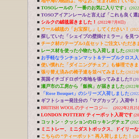
■
地中海の物語は、今なお、生まれ続けている。
■
TOSOレールの「一番のお気に入りです」
(202
■
TOSOアイアンレールと言えば「これも良く選
■
シルクの絨毯届きました！
(2022年7月8日)
■
ウール絨毯の「お宝探し」してください！
(20
■
探していた「シェイプの壁掛けミラー」を見つ
■
チーク材のテーブル3点セットご注文いただき
■
レース材を使った小物たち入荷しました
(2022
■
お手軽なランチョンマット＆テーブルクロス入
■
使い慣れた「ダイニングチェア」も修理できま
■
張り替え済みの椅子達を並べてみました
(2022
■
英国イチゴドロボウ布地を張ってみました‼
(2
■
瀬戸市の工房から「飯椀」が届きました
(2022
■
「Rose Bouquet」のシリーズ入荷しました
(20
■
ギフトショー発注分の「マグカップ」入荷中！
■
BRITISH WOOL のティーコジ―
(2022年2月25
■
LONDON POTTERY ティーポット入荷です
(2
■
コットン・クッションのロッキングチェア
(20
■
ミニトレー、ミニダストボックス、ドイリーな
■
こちらの “ティーポット” 再入荷しました！
(2