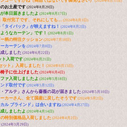
マンゴーですかね（商品ではないです御免なさい）
(2024年8月31日)
らのお土産です
(2024年8月29日)
毯が本日届きましたよ
(2024年8月17日)
」取付完了です、それにしても…
(2024年8月3日)
の「タイバック」が映えますね！
(2024年8月2日)
るようなカーテン」です！
(2024年8月1日)
ブー柄の特注クッション
(2024年7月18日)
アーカーテンを
(2024年7月8日)
完成しました
(2024年6月22日)
セット入荷です
(2024年6月21日)
セット」入荷しました！
(2024年6月15日)
の椅子に仕上げました
(2024年6月4日)
ソファ入荷しましたよ
(2024年5月18日)
インド取付です
(2024年5月12日)
エ・アルテ」さんから薔薇の花が届きました
(2024年5月10日)
メーカーさん、全て国産に戻したそうです
(2024年5月2日)
カル ブラインド」は合いますね
(2024年4月27日)
完成しましたよ
(2024年4月14日)
トの特別価格品入荷しました
(2024年4月2日)
子
(2024年3月29日)