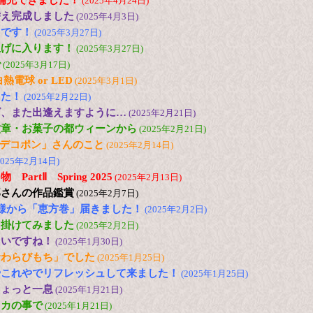
ど補充できました！
(2025年4月24日)
替え完成しました
(2025年4月3日)
台です！
(2025年3月27日)
上げに入ります！
(2025年3月27日)
で
(2025年3月17日)
電球 or LED
(2025年3月1日)
した！
(2025年2月22日)
ズ、また出逢えますように…
(2025年2月21日)
紋章・お菓子の都ウィーンから
(2025年2月21日)
の「デコポン」さんのこと
(2025年2月14日)
2025年2月14日)
artⅡ Spring 2025
(2025年2月13日)
郎さんの作品鑑賞
(2025年2月7日)
様から「恵方巻」届きました！
(2025年2月2日)
出掛けてみました
(2025年2月2日)
たいですね！
(2025年1月30日)
倉わらびもち」でした
(2025年1月25日)
やこれやでリフレッシュして来ました！
(2025年1月25日)
ちょっと一息
(2025年1月21日)
メカの事で
(2025年1月21日)