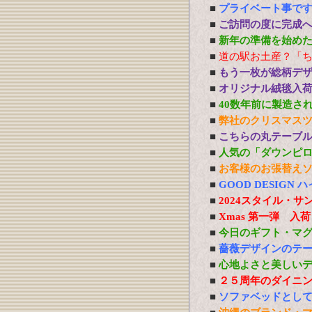
■
プライベート事で
■
ご訪問の度に完成
■
新年の準備を始め
■
道の駅お土産？「
■
もう一枚が総柄デ
■
オリジナル絨毯入
■
40数年前に製造さ
■
弊社のクリスマス
■
こちらの丸テーブ
■
人気の「ダウンピ
■
お客様のお張替え
■
GOOD DESIG
■
2024スタイル・サ
■
Xmas 第一弾 入
■
今日のギフト・マ
■
薔薇デザインのテ
■
心地よさと美しい
■
２５周年のダイニ
■
ソファベッドとし