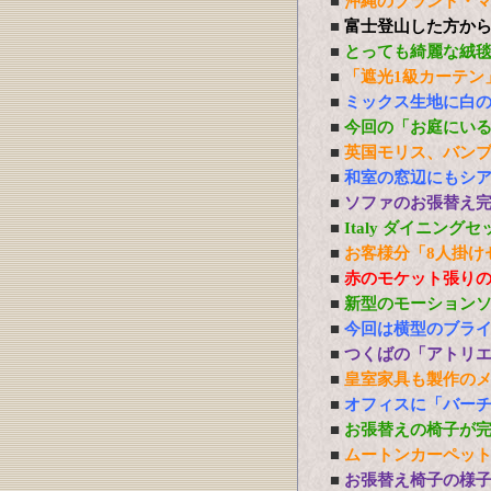
■
沖縄のブランド・
■
富士登山した方か
■
とっても綺麗な絨
■
「遮光1級カーテン
■
ミックス生地に白
■
今回の「お庭にい
■
英国モリス、バン
■
和室の窓辺にもシ
■
ソファのお張替え
■
Italy ダイニング
■
お客様分「8人掛け
■
赤のモケット張り
■
新型のモーション
■
今回は横型のブラ
■
つくばの「アトリ
■
皇室家具も製作の
■
オフィスに「バーチ
■
お張替えの椅子が
■
ムートンカーペッ
■
お張替え椅子の様