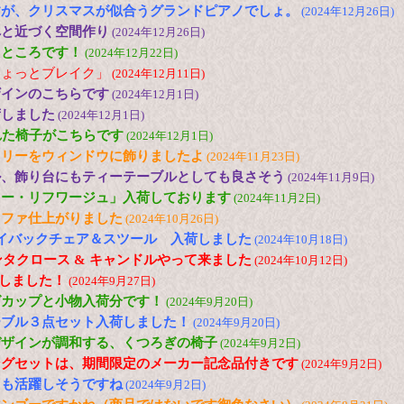
すが、クリスマスが似合うグランドピアノでしょ。
(2024年12月26日)
へと近づく空間作り
(2024年12月26日)
たところです！
(2024年12月22日)
ちょっとブレイク」
(2024年12月11日)
ザインのこちらです
(2024年12月1日)
荷しました
(2024年12月1日)
れた椅子がこちらです
(2024年12月1日)
ツリーをウィンドウに飾りましたよ
(2024年11月23日)
ル、飾り台にもティーテーブルとしても良さそう
(2024年11月9日)
ロー・リフワージュ」入荷しております
(2024年11月2日)
ソファ仕上がりました
(2024年10月26日)
N ハイバックチェア＆スツール 入荷しました
(2024年10月18日)
ンタクロース & キャンドルやって来ました
(2024年10月12日)
荷しました！
(2024年9月27日)
グカップと小物入荷分です！
(2024年9月20日)
ーブル３点セット入荷しました！
(2024年9月20日)
デザインが調和する、くつろぎの椅子
(2024年9月2日)
ングセットは、期間限定のメーカー記念品付きです
(2024年9月2日)
ても活躍しそうですね
(2024年9月2日)