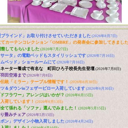
型ブラインド」お取り付けさせていただきました
(2026年8月7日)
てカーテンコレクション「OMBRE」の発表会に参加してきまし
調整してもらいました
(2026年7月27日)
「サータ」の電動ベッドもスタイリッシュです
(2026年7月16日)
ームベッド」ショールームにて
(2026年7月16日)
ィネーター養成で有名な 町田ひろ子校長先生登壇
(2026年7月8日)
に羽田空港まで
(2026年7月8日)
の伝統「ミラー」テーブル情報です！
(2026年6月30日)
ツ＆ダウンinフェザーピロー入荷しています
(2026年6月30日)
ブドフラワー」アレンジはいかが？
(2026年6月15日)
も入荷しています！
(2026年6月13日)
が全て張れる「ソファ」選んでみました！
(2026年5月15日)
 折り畳みチェア
(2026年5月15日)
リボン」デザイン小物入荷しました
(2026年4月24日)
再入荷しました！
(2026年4月10日)