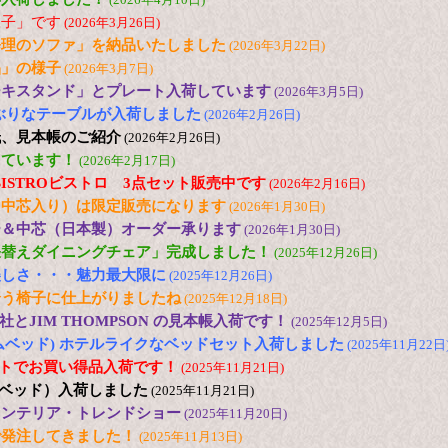
様子」です
(2026年3月26日)
修理のソファ」を納品いたしました
(2026年3月22日)
品」の様子
(2026年3月7日)
ーキスタンド」とプレート入荷しています
(2026年3月5日)
の小ぶりなテーブルが入荷しました
(2026年2月26日)
紙、見本帳のご紹介
(2026年2月26日)
しています！
(2026年2月17日)
 色のBISTROビストロ 3点セット販売中です
(2026年2月16日)
（中芯入り）は限定販売になります
(2026年1月30日)
ー＆中芯（日本製）オーダー承ります
(2026年1月30日)
張替えダイニングチェア」完成しました！
(2025年12月26日)
美しさ・・・魅力最大限に
(2025年12月26日)
合う椅子に仕上がりましたね
(2025年12月18日)
とJIM THOMPSON の見本帳入荷です！
(2025年12月5日)
(ドリームベッド) ホテルライクなベッドセット入荷しました
(2025年11月22日
2台セットでお買い得品入荷です！
(2025年11月21日)
日本ベッド）入荷しました
(2025年11月21日)
25 インテリア・トレンドショー
(2025年11月20日)
で発注してきました！
(2025年11月13日)