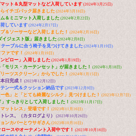
グマット＆丸型マットなど入荷しています
(2024年3月25日)
からイチゴパック届きました
(2024年3月18日)
ーム＆ミニマット入荷しました
(2024年2月22日)
入荷しています
(2024年2月17日)
ップ＆ソーサーなど入荷しました！
(2024年2月16日)
「ダイジェスト版」届きました
(2024年2月8日)
ックテーブルに合う椅子を見つけてきました
(2024年1月19日)
ソファです！
(2024年1月19日)
ウンピロー」入荷しました
(2024年1月19日)
の「モリス・カーテンセット」が届きました！
(2024年1月18日)
プリーツスクリーン」からでした！
(2024年1月15日)
、本日完成！
(2023年12月12日)
ーテン一式＆クッション納品です
(2023年12月9日)
リー色」と「とても綺麗なシルク」見つけました！
(2023年12月7日)
ド」すっきりとして入荷しました！
(2023年11月17日)
「マットレス」登場です！
(2023年11月16日)
ットレス。（カタログより）
(2023年10月26日)
ションカバーとウサギさん
(2023年10月16日)
サンタクロースやオーナメント入荷中です！
(2023年10月16日)