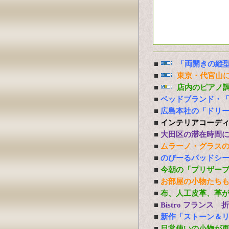
■
「両開きの縦
■
東京・代官山に
■
店内のピアノ
■
ベッドブランド・
■
広島本社の「ドリ
■
インテリアコーデ
■
大田区の滞在時間
■
ムラーノ・グラス
■
のびーるパッドシー
■
今朝の「プリザー
■
お部屋の小物たち
■
布、人工皮革、革
■
Bistro フランス
■
新作「ストーン＆
■
日常使いの小物が