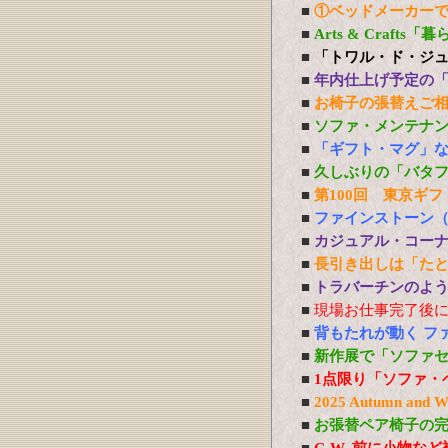
■
①ベッドメーカー
■
Arts & Craft
■
「トワル・ド・ジ
■
年内仕上げ予定の
■
お椅子の張替えご
■
ソファ・メンテナ
■
「ギフト・マグ」
■
久しぶりの「バタ
■
第100回 東京ギフ
■
ファインストーン
■
カジュアル・コー
■
長引き出しは「た
■
トラバーチンのよう
■
現場お仕事完了後
■
背もたれが動く フ
■
新作展で「ソファ
■
1点限り「ソファ・
■
2025 Autumn 
■
お張替ペア椅子の