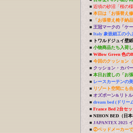
■
近頃の砂沼「桜の
■
本日は「お張替え
■
「お張替え椅子納
■
王冠マークの「ケ
■
Italy 象嵌細工
■
トワルドジュイ壁
■
小物商品たち入荷
■
Willow Green
■
今回のクッション
■
クッション・カバ
■
本日お渡しの「お
■
レースカーテンの
■
リゾート空間にも
■
オズボーン&リトル社
■
dream bed 
■
France Bed 
■
NIHON BED（
■
JAPANTEX 20
■
②ベッドメーカー