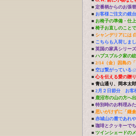
■
G.W. 前に小物な
■
定番柄からのお張
■
お客様ご注文の鏡
■
お椅子の準備・仕
■
椅子お直しのこと
■
シャンデリアには 白熱
■
こちらも入荷しま
■
英国の家具シリー
■
ハプスブルク家の
■
2/14（金）因島
■
空は繋がっている
(
■
心を伝える愛の贈り物 P
■
青山通り、岡本太
■
2月２日節分 お客
■
鹿沼市の山の方へ
■
特別時のお料理み
■
思いがけずに「鎌
■
赤城山の麓であれ
■
珈琲とクッキーで
■
ツインシェードの