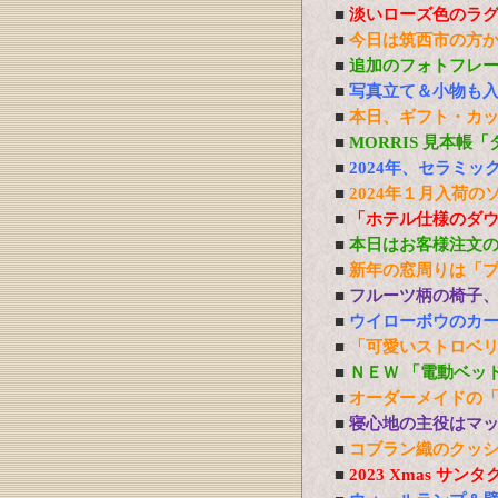
■
淡いローズ色のラ
■
今日は筑西市の方
■
追加のフォトフレ
■
写真立て＆小物も
■
本日、ギフト・カ
■
MORRIS 見本帳
■
2024年、セラミ
■
2024年１月入荷の
■
「ホテル仕様のダ
■
本日はお客様注文
■
新年の窓周りは「
■
フルーツ柄の椅子
■
ウイローボウのカ
■
「可愛いストロベ
■
ＮＥＷ 「電動ベッ
■
オーダーメイドの
■
寝心地の主役はマ
■
コブラン織のクッ
■
2023 Xmas 