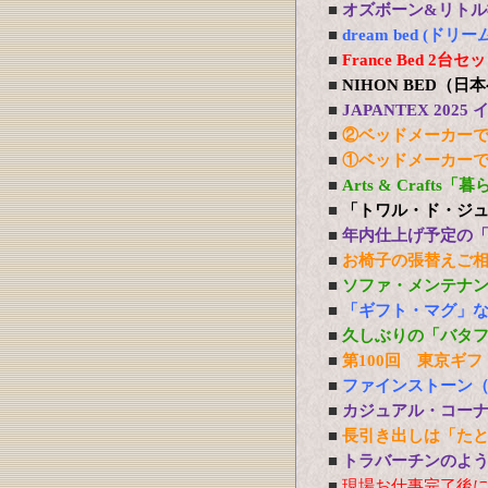
■
オズボーン&リトル社
■
dream bed 
■
France Bed 
■
NIHON BED（
■
JAPANTEX 20
■
②ベッドメーカー
■
①ベッドメーカー
■
Arts & Craft
■
「トワル・ド・ジ
■
年内仕上げ予定の
■
お椅子の張替えご
■
ソファ・メンテナ
■
「ギフト・マグ」
■
久しぶりの「バタ
■
第100回 東京ギフ
■
ファインストーン
■
カジュアル・コー
■
長引き出しは「た
■
トラバーチンのよう
■
現場お仕事完了後