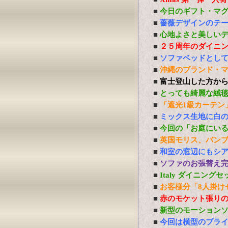
■
今日のギフト・マ
■
薔薇デザインのテ
■
心地よさと美しい
■
２５周年のダイニ
■
ソファベッドとし
■
沖縄のブランド・
■
富士登山した方か
■
とっても綺麗な絨
■
「遮光1級カーテン
■
ミックス生地に白
■
今回の「お庭にい
■
英国モリス、バン
■
和室の窓辺にもシ
■
ソファのお張替え
■
Italy ダイニング
■
お客様分「8人掛け
■
赤のモケット張り
■
新型のモーション
■
今回は横型のブラ