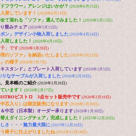
ブドフラワー」アレンジはいかが？
(2026年6月15日)
も入荷しています！
(2026年6月13日)
が全て張れる「ソファ」選んでみました！
(2026年5月15日)
 折り畳みチェア
(2026年5月15日)
リボン」デザイン小物入荷しました
(2026年4月24日)
再入荷しました！
(2026年4月10日)
様子」です
(2026年3月26日)
修理のソファ」を納品いたしました
(2026年3月22日)
品」の様子
(2026年3月7日)
ーキスタンド」とプレート入荷しています
(2026年3月5日)
の小ぶりなテーブルが入荷しました
(2026年2月26日)
紙、見本帳のご紹介
(2026年2月26日)
しています！
(2026年2月17日)
 色のBISTROビストロ 3点セット販売中です
(2026年2月16日)
（中芯入り）は限定販売になります
(2026年1月30日)
ー＆中芯（日本製）オーダー承ります
(2026年1月30日)
張替えダイニングチェア」完成しました！
(2025年12月26日)
美しさ・・・魅力最大限に
(2025年12月26日)
合う椅子に仕上がりましたね
(2025年12月18日)