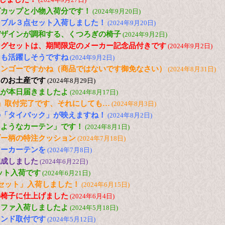
グカップと小物入荷分です！
(2024年9月20日)
ーブル３点セット入荷しました！
(2024年9月20日)
デザインが調和する、くつろぎの椅子
(2024年9月2日)
ングセットは、期間限定のメーカー記念品付きです
(2024年9月2日)
ても活躍しそうですね
(2024年9月2日)
マンゴーですかね（商品ではないです御免なさい）
(2024年8月31日)
らのお土産です
(2024年8月29日)
毯が本日届きましたよ
(2024年8月17日)
」取付完了です、それにしても…
(2024年8月3日)
の「タイバック」が映えますね！
(2024年8月2日)
るようなカーテン」です！
(2024年8月1日)
ブー柄の特注クッション
(2024年7月18日)
アーカーテンを
(2024年7月8日)
完成しました
(2024年6月22日)
セット入荷です
(2024年6月21日)
セット」入荷しました！
(2024年6月15日)
の椅子に仕上げました
(2024年6月4日)
ソファ入荷しましたよ
(2024年5月18日)
インド取付です
(2024年5月12日)