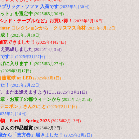
ァブリック・ソファ 入荷です
(2025年5月30日)
セット」を選定中
(2025年5月30日)
ベッド・テーブルなど」お買い得！
(2025年5月16日)
and Winter コレクションから クリスマス商材
(2025年5月12日)
完成！
(2025年5月10日)
ど補充できました！
(2025年4月24日)
替え完成しました
(2025年4月3日)
台です！
(2025年3月27日)
上げに入ります！
(2025年3月27日)
で
(2025年3月17日)
電球 or LED
(2025年3月1日)
した！
(2025年2月22日)
ズ、また出逢えますように…
(2025年2月21日)
紋章・お菓子の都ウィーンから
(2025年2月21日)
の「デコポン」さんのこと
(2025年2月14日)
2025年2月14日)
artⅡ Spring 2025
(2025年2月13日)
郎さんの作品鑑賞
(2025年2月7日)
様から「恵方巻」届きました！
(2025年2月2日)