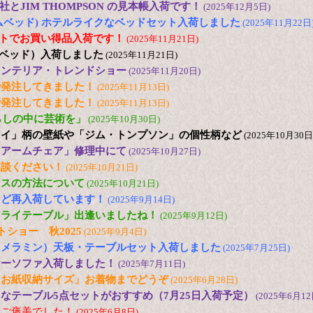
とJIM THOMPSON の見本帳入荷です！
(2025年12月5日)
(ドリームベッド) ホテルライクなベッドセット入荷しました
(2025年11月22日
2台セットでお買い得品入荷です！
(2025年11月21日)
日本ベッド）入荷しました
(2025年11月21日)
25 インテリア・トレンドショー
(2025年11月20日)
で発注してきました！
(2025年11月13日)
で発注してきました！
(2025年11月13日)
s「暮らしの中に芸術を」
(2025年10月30日)
ュイ」柄の壁紙や「ジム・トンプソン」の個性柄など
(2025年10月30日
「アームチェア」修理中にて
(2025年10月27日)
相談ください！
(2025年10月21日)
ンスの方法について
(2025年10月21日)
など再入荷しています！
(2025年9月14日)
フライテーブル」出逢いましたね！
(2025年9月12日)
トショー 秋2025
(2025年9月4日)
（メラミン）天板・テーブルセット入荷しました
(2025年7月25日)
ナーソファ入荷しました！
(2025年7月11日)
とお紙収納サイズ」お着物までどうぞ
(2025年6月28日)
なテーブル5点セットがおすすめ（7月25日入荷予定）
(2025年6月12
にご褒美でした！
(2025年6月8日)