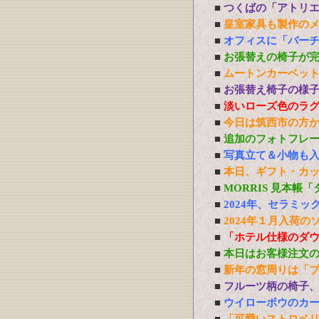
■
つくばの「アトリ
■
皇室家具も製作の
■
オフィスに「バーチ
■
お張替えの椅子が
■
ムートンカーペッ
■
お張替え椅子の様
■
淡いローズ色のラ
■
今日は筑西市の方
■
追加のフォトフレ
■
写真立て＆小物も
■
本日、ギフト・カ
■
MORRIS 見本帳
■
2024年、セラミ
■
2024年１月入荷の
■
「ホテル仕様のダ
■
本日はお客様注文
■
新年の窓周りは「
■
フルーツ柄の椅子
■
ウイローボウのカ