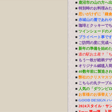
■
鹿沼市の山の方へ
■
特別時のお料理み
■
思いがけずに「鎌
■
赤城山の麓であれ
■
珈琲とクッキーで
■
ツインシェードの
■
プライベート事で
■
ご訪問の度に完成
■
新年の準備を始め
■
道の駅お土産？「
■
もう一枚が総柄デ
■
オリジナル絨毯入
■
40数年前に製造さ
■
弊社のクリスマス
■
こちらの丸テーブ
■
人気の「ダウンピ
■
お客様のお張替え
■
GOOD DESIG
■
2024スタイル・サ
■
Xmas 第一弾 入