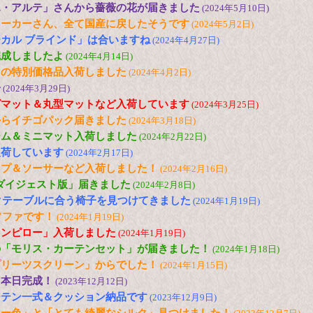
エ・アルテ」さんから薔薇の花が届きました
(2024年5月10日)
メーカーさん、全て国産に戻したそうです
(2024年5月2日)
カル ブラインド」は合いますね
(2024年4月27日)
完成しましたよ
(2024年4月14日)
トの特別価格品入荷しました
(2024年4月2日)
子
(2024年3月29日)
グマット＆丸型マットなど入荷しています
(2024年3月25日)
からイチゴパック届きました
(2024年3月18日)
ーム＆ミニマット入荷しました
(2024年2月22日)
入荷しています
(2024年2月17日)
ップ＆ソーサーなど入荷しました！
(2024年2月16日)
「ダイジェスト版」届きました
(2024年2月8日)
ックテーブルに合う椅子を見つけてきました
(2024年1月19日)
ソファです！
(2024年1月19日)
ウンピロー」入荷しました
(2024年1月19日)
の「モリス・カーテンセット」が届きました！
(2024年1月18日)
プリーツスクリーン」からでした！
(2024年1月15日)
、本日完成！
(2023年12月12日)
ーテン一式＆クッション納品です
(2023年12月9日)