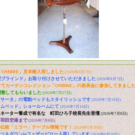
信「OMBRE」見本帳入荷しました
(2026年8月7日)
型ブラインド」お取り付けさせていただきました
(2026年8月7日)
てカーテンコレクション「OMBRE」の発表会に参加してきまし
調整してもらいました
(2026年7月27日)
「サータ」の電動ベッドもスタイリッシュです
(2026年7月16日)
ームベッド」ショールームにて
(2026年7月16日)
ィネーター養成で有名な 町田ひろ子校長先生登壇
(2026年7月8日)
に羽田空港まで
(2026年7月8日)
の伝統「ミラー」テーブル情報です！
(2026年6月30日)
ツ＆ダウンinフェザーピロー入荷しています
(2026年6月30日)