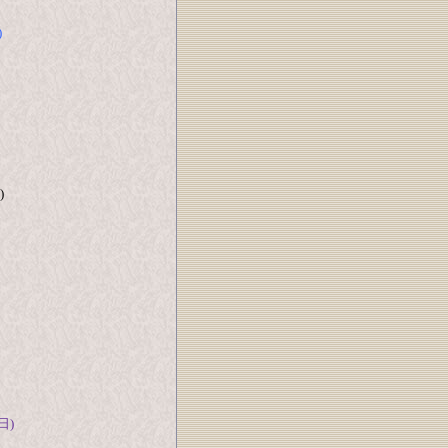
)
)
日)