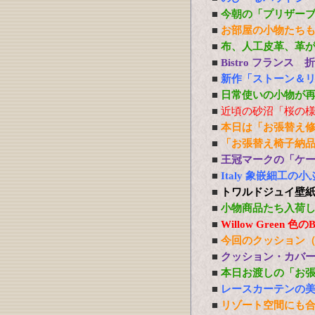
■
今朝の「プリザー
■
お部屋の小物たち
■
布、人工皮革、革
■
Bistro フランス
■
新作「ストーン＆
■
日常使いの小物が
■
近頃の砂沼「桜の
■
本日は「お張替え
■
「お張替え椅子納
■
王冠マークの「ケ
■
Italy 象嵌細工
■
トワルドジュイ壁
■
小物商品たち入荷
■
Willow Green
■
今回のクッション
■
クッション・カバ
■
本日お渡しの「お
■
レースカーテンの
■
リゾート空間にも