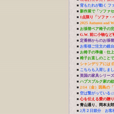
■
背もたれが動く フ
■
新作展で「ソファ
■
1点限り「ソファ・
■
2025 Autumn 
■
お張替ペア椅子の
■
G.W. 前に小物な
■
定番柄からのお張
■
お客様ご注文の鏡
■
お椅子の準備・仕
■
椅子お直しのこと
■
シャンデリアには 白熱
■
こちらも入荷しま
■
英国の家具シリー
■
ハプスブルク家の
■
2/14（金）因島
■
空は繋がっている
(
■
心を伝える愛の贈り物 P
■
青山通り、岡本太
■
2月２日節分 お客