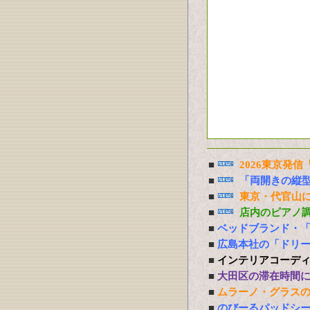
■
2026東京発
■
「両開きの縦
■
東京・代官山に
■
店内のピアノ
■
ベッドブランド・
■
広島本社の「ドリ
■
インテリアコーデ
■
大田区の滞在時間
■
ムラーノ・グラス
■
のびーるパッドシー