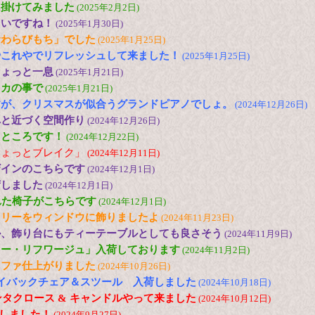
出掛けてみました
(2025年2月2日)
たいですね！
(2025年1月30日)
倉わらびもち」でした
(2025年1月25日)
やこれやでリフレッシュして来ました！
(2025年1月25日)
ちょっと一息
(2025年1月21日)
メカの事で
(2025年1月21日)
すが、クリスマスが似合うグランドピアノでしょ。
(2024年12月26日)
へと近づく空間作り
(2024年12月26日)
たところです！
(2024年12月22日)
ちょっとブレイク」
(2024年12月11日)
ザインのこちらです
(2024年12月1日)
荷しました
(2024年12月1日)
れた椅子がこちらです
(2024年12月1日)
ツリーをウィンドウに飾りましたよ
(2024年11月23日)
ル、飾り台にもティーテーブルとしても良さそう
(2024年11月9日)
ロー・リフワージュ」入荷しております
(2024年11月2日)
ソファ仕上がりました
(2024年10月26日)
N ハイバックチェア＆スツール 入荷しました
(2024年10月18日)
ンタクロース & キャンドルやって来ました
(2024年10月12日)
荷しました！
(2024年9月27日)