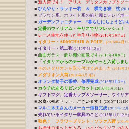
■
新入荷です！ アリス デミタスカップ＆ソー
■
ひんやり・ラッキー君 ＆ 横向き寝 枕
(20
■
ブラウン系、ホワイト系の飾り棚＆テレビボー
■
ガーデンファニチャー “暮らしにちょうどい
■
定番のウィリアム・モリスでリフレッシュ！
■
レース生地を使った手作り小物
(2016年5月7日)
■
イタリー・ARMCHAIR & POUF ,
(2016年4月12
■
イタリー・第二弾
(2016年4月12日)
■
曲面ガラス・飾り棚の画像です
(2016年4月9日)
■
「イタリアからのテーブルがやっと入荷しまし
■
そのメダリオンを取り付けてみました
(2016年3
■
メダリオン入荷
(2016年3月3日)
■
オランダ椅子の張替、修理完成
(2016年3月3日)
■
カウチのあるリビングセット
(2016年1月31日)
■
ギフトマグ、定番カップ＆ソーサー、ウイリア
■
お食べ初めセット、ございます！
(2015年12月20
■
マルニ木工さんのメーカー張替完成
(2015年12月
■
売れているイタリー家具のこと
(2015年11月12日)
■
秋色！ フラワープリント・ソファ入荷
(2015
■
お掃除ロボットが入る、ハイバックソファの入