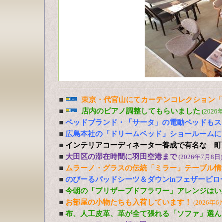
■
東京・代官山にてカーテンコレクション「
■
店内のピアノ調整してもらいました
(2026
■
ベッドブランド・「サータ」の電動ベッドもス
■
広島本社の「ドリームベッド」ショールームに
■
インテリアコーディネーター養成で有名な 町
■
大田区の滞在時間に羽田空港まで
(2026年7月8日
■
ムラーノ・グラスの伝統「ミラー」テーブル情
■
のびーるパッドシーツ＆ダウンinフェザーピ
■
今朝の「プリザーブドフラワー」アレンジはい
■
お部屋の小物たちも入荷しています！
(2026年6
■
布、人工皮革、革が全て張れる「ソファ」選ん