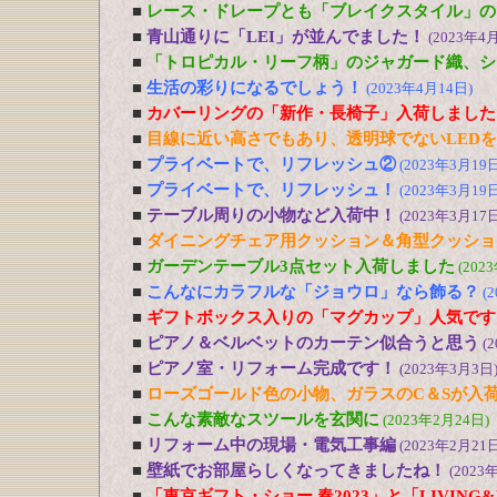
■
レース・ドレープとも「ブレイクスタイル」の
■
青山通りに「LEI」が並んでました！
(2023年4
■
「トロピカル・リーフ柄」のジャガード織、シ
■
生活の彩りになるでしょう！
(2023年4月14日)
■
カバーリングの「新作・長椅子」入荷しました
■
目線に近い高さでもあり、透明球でないLED
■
プライベートで、リフレッシュ②
(2023年3月19日
■
プライベートで、リフレッシュ！
(2023年3月19日
■
テーブル周りの小物など入荷中！
(2023年3月17日
■
ダイニングチェア用クッション＆角型クッショ
■
ガーデンテーブル3点セット入荷しました
(202
■
こんなにカラフルな「ジョウロ」なら飾る？
(
■
ギフトボックス入りの「マグカップ」人気です
■
ピアノ＆ベルベットのカーテン似合うと思う
(
■
ピアノ室・リフォーム完成です！
(2023年3月3日
■
ローズゴールド色の小物、ガラスのC＆Sが入
■
こんな素敵なスツールを玄関に
(2023年2月24日)
■
リフォーム中の現場・電気工事編
(2023年2月21日
■
壁紙でお部屋らしくなってきましたね！
(2023
■
「東京ギフト・ショー 春2023」と「LIVING&DE