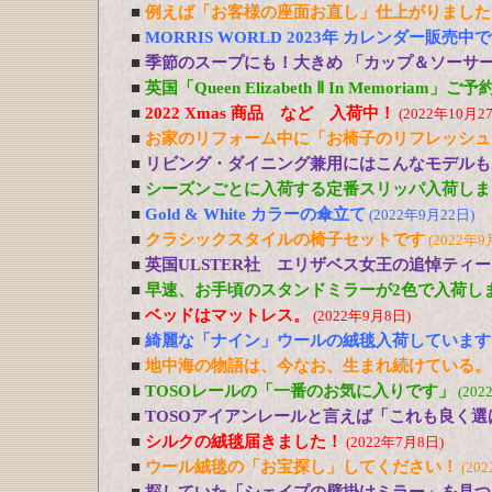
■
例えば「お客様の座面お直し」仕上がりました
■
MORRIS WORLD 2023年 カレンダー販売中
■
季節のスープにも！大きめ 「カップ＆ソーサ
■
英国「Queen Elizabeth Ⅱ In Memoriam」
■
2022 Xmas 商品 など 入荷中！
(2022年10月2
■
お家のリフォーム中に「お椅子のリフレッシュ
■
リビング・ダイニング兼用にはこんなモデルも
■
シーズンごとに入荷する定番スリッパ入荷しま
■
Gold & White カラーの傘立て
(2022年9月22日)
■
クラシックスタイルの椅子セットです
(2022年9
■
英国ULSTER社 エリザベス女王の追悼ティ
■
早速、お手頃のスタンドミラーが2色で入荷し
■
ベッドはマットレス。
(2022年9月8日)
■
綺麗な「ナイン」ウールの絨毯入荷しています
■
地中海の物語は、今なお、生まれ続けている。
■
TOSOレールの「一番のお気に入りです」
(202
■
TOSOアイアンレールと言えば「これも良く選
■
シルクの絨毯届きました！
(2022年7月8日)
■
ウール絨毯の「お宝探し」してください！
(20