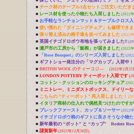
■
探していた「シェイプの壁掛けミラー」を見つ
■
チーク材のテーブル3点セットご注文いただき
■
レース材を使った小物たち入荷しました
(2022
■
お手軽なランチョンマット＆テーブルクロス入
■
使い慣れた「ダイニングチェア」も修理できま
■
張り替え済みの椅子達を並べてみました
(2022
■
英国イチゴドロボウ布地を張ってみました‼
(2
■
瀬戸市の工房から「飯椀」が届きました
(2022
■
「Rose Bouquet」のシリーズ入荷しました
(20
■
ギフトショー発注分の「マグカップ」入荷中！
■
BRITISH WOOL のティーコジ―
(2022年2月25
■
LONDON POTTERY ティーポット入荷です
(2
■
コットン・クッションのロッキングチェア
(20
■
ミニトレー、ミニダストボックス、ドイリーな
■
こちらの “ティーポット” 再入荷しました！
(2
■
イタリア商材の仕入れで偶然見つけたのですが
■
ブレックファースト、カップ＆ソーサー
(2022
■
イチゴドロボウ柄のギフトに良さそうな小物た
■
新年最初の “ポット” と “カップ” Redute R
■
謹賀新年
(2021年12月30日)