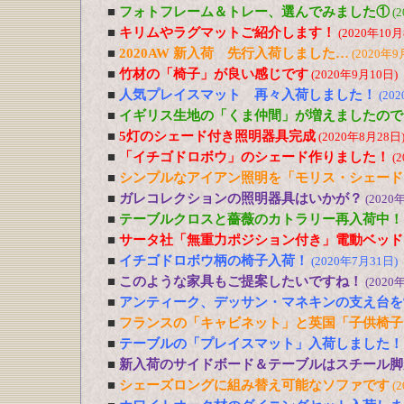
■
フォトフレーム＆トレー、選んでみました①
(
■
キリムやラグマットご紹介します！
(2020年10月
■
2020AW 新入荷 先行入荷しました…
(2020年9
■
竹材の「椅子」が良い感じです
(2020年9月10日)
■
人気プレイスマット 再々入荷しました！
(20
■
イギリス生地の「くま仲間」が増えましたので
■
5灯のシェード付き照明器具完成
(2020年8月28日
■
「イチゴドロボウ」のシェード作りました！
(
■
シンプルなアイアン照明を「モリス・シェード
■
ガレコレクションの照明器具はいかが？
(2020
■
テーブルクロスと薔薇のカトラリー再入荷中！
■
サータ社「無重力ポジション付き」電動ベッド
■
イチゴドロボウ柄の椅子入荷！
(2020年7月31日)
■
このような家具もご提案したいですね！
(2020
■
アンティーク、デッサン・マネキンの支え台を
■
フランスの「キャビネット」と英国「子供椅子
■
テーブルの「プレイスマット」入荷しました！
■
新入荷のサイドボード＆テーブルはスチール脚
■
シェーズロングに組み替え可能なソファです
(