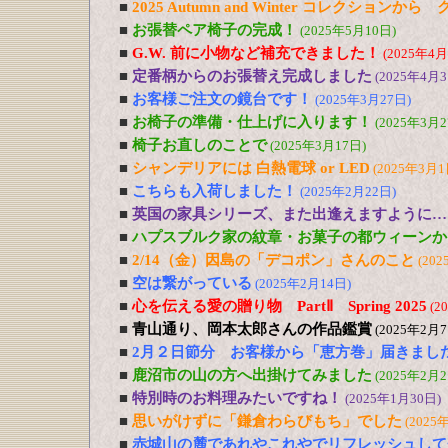
■
2025 Autumn and Winter コレクションか
■
お張替ペア椅子の完成！
(2025年5月10日)
■
G.W. 前に小物など補充できました！
(2025年4月
■
定番柄からのお張替え完成しました
(2025年4月3
■
お客様ご注文の鏡台です！
(2025年3月27日)
■
お椅子の準備・仕上げに入ります！
(2025年3月2
■
椅子お直しのことで
(2025年3月17日)
■
シャンデリアには 白熱電球 or LED
(2025年3月1
■
こちらも入荷しました！
(2025年2月22日)
■
英国の家具シリーズ、また出逢えますように…
■
ハプスブルク家の紋章・お菓子の都ウィーンか
■
2/14（金）因島の「デコポン」さんのこと
(202
■
空は繋がっている
(2025年2月14日)
■
心を伝える愛の贈り物 PartⅡ Spring 2025
(2
■
青山通り、岡本太郎さんの作品鑑賞
(2025年2月7
■
2月２日節分 お客様から「恵方巻」届きまし
■
鹿沼市の山の方へ出掛けてみました
(2025年2月2
■
特別時のお料理みたいですね！
(2025年1月30日)
■
思いがけずに「鎌倉わらびもち」でした
(2025
■
赤城山の麓であれやこれやでリフレッシュして