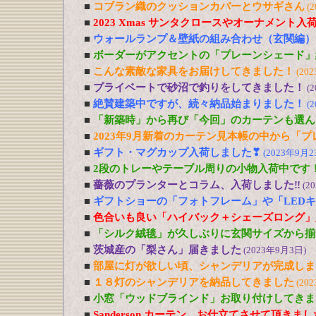
■
コブラン織のクッションカバーとウサギさん
(
■
2023 Xmas サンタクロースやオーナメント入
■
ウォールランプ＆壁紙の組み合わせ（玄関編）
■
ボーダーがアクセントの「プレーンシェード」
■
こんな素敵な家具をお届けしてきました！
(20
■
プライベートで砂沼で釣りをしてきました！
(
■
絶賛建築中ですが、続々納品始まりました！
(
■
「新築時」から再び「今回」のカーテンも選ん
■
2023年9月新着のカーテン見本帳の中から「
■
ギフト・マグカップ入荷しました❣
(2023年9月2
■
2段のトレーやテーブル周りの小物入荷中です
■
薔薇のプランターとコラム、入荷しました‼
(2
■
ギフトショーの「フォトフレーム」や「LED
■
色合いも良い「ハイバック＋シェーズロング」
■
「シルク絨毯」が久しぶりに玄関サイズから揃
■
茨城産の「梨さん」届きました
(2023年9月3日)
■
部屋に灯が欲しい頃、シャンデリアが完成しま
■
１８灯のシャンデリアを納品してきました
(20
■
小窓「ウッドブラインド」お取り付けしてきま
■
Sanderson カーテン お仕立てさせて頂きま