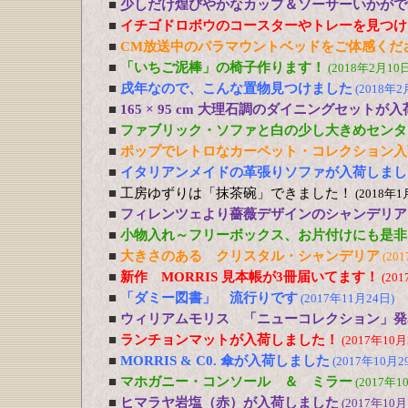
■
少しだけ煌びやかなカップ＆ソーサーいかがで
■
イチゴドロボウのコースターやトレーを見つけ
■
CM放送中のパラマウントベッドをご体感くだ
■
「いちご泥棒」の椅子作ります！
(2018年2月10日
■
戌年なので、こんな置物見つけました
(2018年2
■
165 × 95 cm 大理石調のダイニングセットが
■
ファブリック・ソファと白の少し大きめセンタ
■
ポップでレトロなカーペット・コレクション入
■
イタリアンメイドの革張りソファが入荷しまし
■
工房ゆずりは「抹茶碗」できました！
(2018年1
■
フィレンツェより薔薇デザインのシャンデリア
■
小物入れ～フリーボックス、お片付けにも是非
■
大きさのある クリスタル・シャンデリア
(20
■
新作 MORRIS 見本帳が3冊届いてます！
(20
■
「ダミー図書」 流行りです
(2017年11月24日)
■
ウィリアムモリス 「ニューコレクション」発
■
ランチョンマットが入荷しました！
(2017年10月
■
MORRIS & C0. 傘が入荷しました
(2017年10月2
■
マホガニー・コンソール ＆ ミラー
(2017年1
■
ヒマラヤ岩塩（赤）が入荷しました
(2017年10月