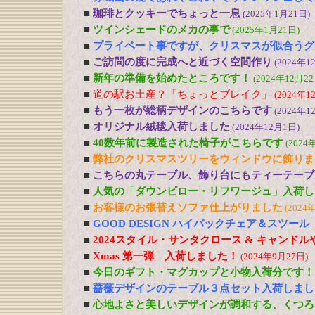
■
珈琲とクッキーでちょっと一息
(2025年1月21日)
■
ツインシェードのメカの事で
(2025年1月21日)
■
プライベート事ですが、クリスマスが似合うグ
■
ご訪問の度に完成へと近づく空間作り
(2024年1
■
新年の準備を始めたところです！
(2024年12月22
■
道の駅お土産？「ちょっとブレイク」
(2024年1
■
もう一枚が総柄デザインのこちらです
(2024年1
■
オリジナル絨毯入荷しました
(2024年12月1日)
■
40数年前に製造された椅子がこちらです
(2024
■
弊社のクリスマスツリーをウィンドウに飾りま
■
こちらの丸テーブル、飾り台にもティーテーブ
■
人気の「ダウンピロー・リフワージュ」入荷し
■
お客様のお張替えソファ仕上がりました
(2024
■
GOOD DESIGN ハイバックチェア＆スツー
■
2024スタイル・サンタクロース & キャンド
■
Xmas 第一弾 入荷しました！
(2024年9月27日)
■
今日のギフト・マグカップと小物入荷分です！
■
薔薇デザインのテーブル３点セット入荷しまし
■
心地よさと美しいデザインが調和する、くつろ