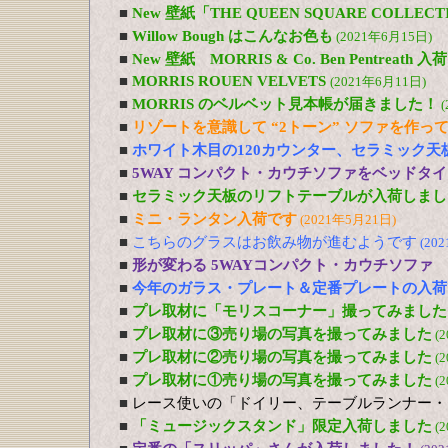
■
New 壁紙「THE QUEEN SQUARE COLL
■
Willow Bough はこんなお色も
(2021年6月15日)
■
New 壁紙 MORRIS & Co. Ben Pentreath
■
MORRIS ROUEN VELVETS
(2021年6月11日)
■
MORRIS のベルベット見本帳が届きました！
(
■
リゾートを意識して “2トーン” ソファを作っ
■
ホワイト木目の120カウンター、セラミック天
■
5WAY コンパクト・カウチソファをベッドタ
■
セラミック天板のリフトテーブルが入荷しまし
■
ミニ・ランタン入荷です
(2021年5月21日)
■
こちらのグラスはお飲み物が進むようです
(20
■
形が変わる 5WAYコンパクト・カウチソファ
■
今年のガラス・プレート＆定番プレートの入荷
■
プレ取材に「モリスコーナー」撮ってみました
■
プレ取材に③売り場の写真を撮ってみました
(
■
プレ取材に②売り場の写真を撮ってみました
(
■
プレ取材に①売り場の写真を撮ってみました
(
■
レース使いの「ドイリー、テーブルランナー・
■
「ミュージックスタンド」限定入荷しました
(