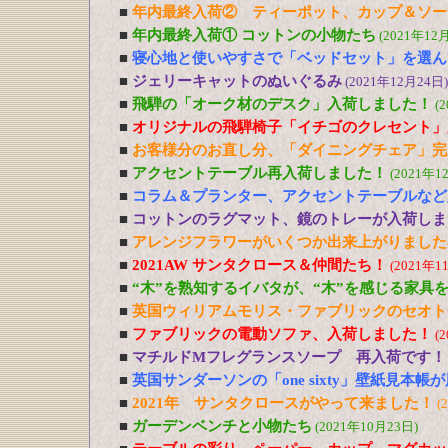
■
年内最終入荷② ティーポット、カップ＆ソー
■
年内最終入荷① コットンの小物たち
(2021年12
■
寝心地と使いやすさで「ベッドセット」を選ん
■
ジェリーキャットのぬいぐるみ
(2021年12月24日)
■
飛騨の「オーク材のデスク」入荷しました！
(
■
オリジナルの飛騨椅子「イチゴのクレセント」
■
お客様分のお直し分、「ダイニングチェア」完
■
アクセントテーブル再入荷しました！
(2021年1
■
コラム＆プランター、アクセントテーブルなど
■
コットンのラグマット、鏡のトレーが入荷しま
■
アレンジフラワーがいくつか出来上がりました
■
2021AW サンタクロース＆仲間たち！
(2021年1
■
“木”を熟知するイバタが、“木”を感じる家具
■
英国ウィリアムモリス・ファブリックのセオト
■
ファブリックの電動ソファ、入荷しました！
(
■
マチルドMフレグランスソープ 再入荷です！
■
英国サンダーソンの「one sixty」壁紙見本帳
■
2021年 サンタクロースがやって来ました！
(
■
ガーデンベンチと小物たち
(2021年10月23日)