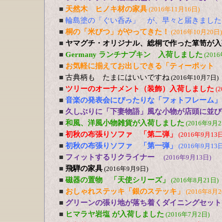
■
天然木 ヒノキ材の家具
(2016年11月16日)
■
輪島塗の「ぐい呑み」 が、早々と届きました
■
桐の「米びつ」がやってきた！
(2016年10月20日)
■
ヤマグチ・オリジナル、総桐で作った箪笥が入
■
Germany ランチナプキン 入荷しました
(201
■
お気軽に揃えてお出しできる「ティーポット 
■
古典柄も たまにはいいですね
(2016年10月7日)
■
ツリーのオーナメント（装飾）入荷しました
(
■
音楽の発表会にぴったりな「フォトフレーム」
■
久しぶりに「下妻物語」風な小物が店頭に並び
■
和風、洋風小物雑貨が入荷しました
(2016年9月2
■
初秋の布張りソファ 「第二弾」
(2016年9月13日
■
初秋の布張りソファ 「第一弾」
(2016年9月13日
■
フィットするリクライナー
(2016年9月13日)
■
飛騨の家具
(2016年9月9日)
■
磁器の置物 「天使シリーズ」
(2016年8月21日)
■
おしゃれステッキ「銀のステッキ」
(2016年8月2
■
グリーンの張り地が落ち着くダイニングセット
■
ヒマラヤ岩塩 が入荷しました
(2016年7月2日)