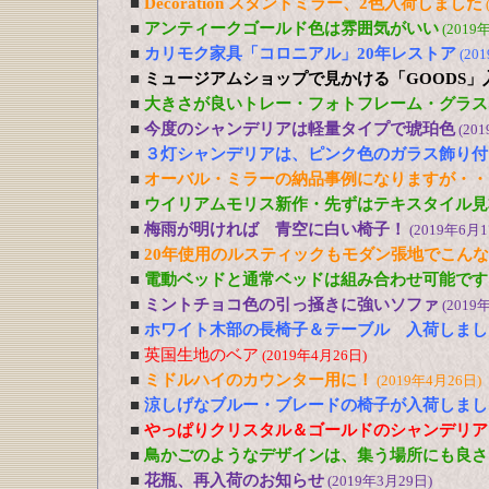
■
Decoration スタンドミラー、2色入荷しました
■
アンティークゴールド色は雰囲気がいい
(2019
■
カリモク家具「コロニアル」20年レストア
(20
■
ミュージアムショップで見かける「GOODS」
■
大きさが良いトレー・フォトフレーム・グラス
■
今度のシャンデリアは軽量タイプで琥珀色
(20
■
３灯シャンデリアは、ピンク色のガラス飾り付
■
オーバル・ミラーの納品事例になりますが・・
■
ウイリアムモリス新作・先ずはテキスタイル見
■
梅雨が明ければ 青空に白い椅子！
(2019年6月1
■
20年使用のルスティックもモダン張地でこん
■
電動ベッドと通常ベッドは組み合わせ可能です
■
ミントチョコ色の引っ掻きに強いソファ
(2019
■
ホワイト木部の長椅子＆テーブル 入荷しまし
■
英国生地のベア
(2019年4月26日)
■
ミドルハイのカウンター用に！
(2019年4月26日)
■
涼しげなブルー・ブレードの椅子が入荷しまし
■
やっぱりクリスタル＆ゴールドのシャンデリア
■
鳥かごのようなデザインは、集う場所にも良さ
■
花瓶、再入荷のお知らせ
(2019年3月29日)