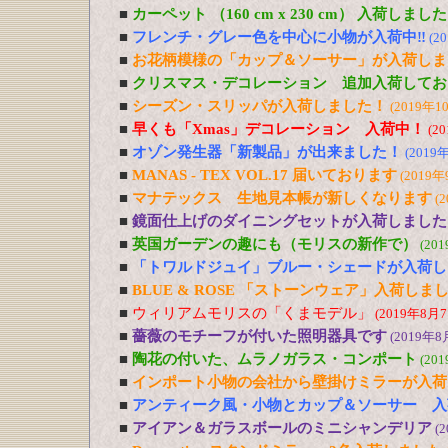
■
カーペット （160 cm x 230 cm） 入荷しました
■
フレンチ・グレー色を中心に小物が入荷中‼
(2
■
お花柄模様の「カップ＆ソーサー」が入荷しま
■
クリスマス・デコレーション 追加入荷してお
■
シーズン・スリッパが入荷しました！
(2019年1
■
早くも「Xmas」デコレーション 入荷中！
(2
■
オゾン発生器「新製品」が出来ました！
(2019
■
MANAS - TEX VOL.17 届いております
(2019年
■
マナテックス 生地見本帳が新しくなります
(
■
鏡面仕上げのダイニングセットが入荷しました
■
英国ガーデンの趣にも（モリスの新作で）
(20
■
「トワルドジュイ」ブルー・シェードが入荷し
■
BLUE & ROSE 「ストーンウェア」入荷しま
■
ウィリアムモリスの「くまモデル」
(2019年8月7
■
薔薇のモチーフが付いた照明器具です
(2019年8
■
陶花の付いた、ムラノガラス・コンポート
(20
■
インポート小物の会社から壁掛けミラーが入荷
■
アンティーク風・小物とカップ＆ソーサー 入
■
アイアン＆ガラスボールのミニシャンデリア
(