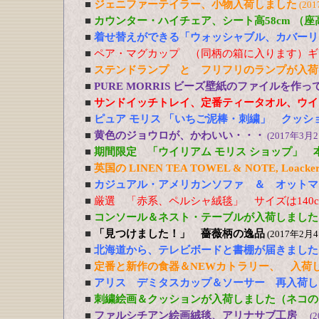
■
ジェニファーテイラー、小物入荷しました
(20
■
カウンター・ハイチェア、シート高58cm （
■
着せ替えができる「ウォッシャブル、カバーリ
■
ペア・マグカップ （同柄の箱に入ります）ギ
■
ステンドランプ と フリフリのランプが入荷
■
PURE MORRIS ビーズ壁紙のファイルを作
■
サンドイッチトレイ、定番ティータオル、ウイ
■
ピュア モリス 「いちご泥棒・刺繍」 クッシ
■
黄色のジョウロが、かわいい・・・
(2017年3月2
■
期間限定 「ウイリアム モリス ショップ」 
■
英国の LINEN TEA TOWEL & NOTE, Loacker
■
カジュアル・アメリカンソファ ＆ オットマ
■
厳選 「赤系、ペルシャ絨毯」 サイズは140cm
■
コンソール＆ネスト・テーブルが入荷しました
■
「見つけました！」 薔薇柄の逸品
(2017年2月4
■
北海道から、テレビボードと書棚が届きました
■
定番と新作の食器＆NEWカトラリー、 入荷
■
アリス デミタスカップ＆ソーサー 再入荷し
■
刺繍絵画＆クッションが入荷しました（ネコの
■
ファルシチアン絵画絨毯、アリナサブ工房
(