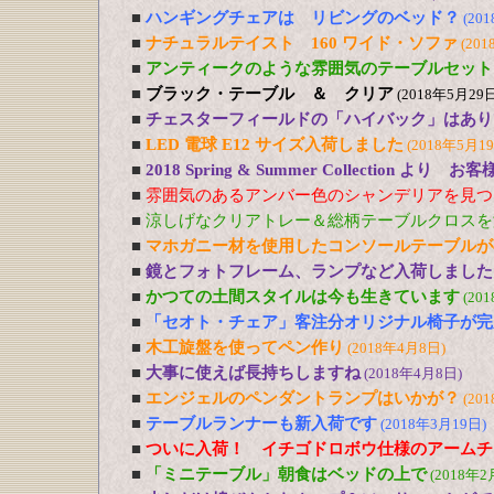
■
ハンギングチェアは リビングのベッド？
(20
■
ナチュラルテイスト 160 ワイド・ソファ
(201
■
アンティークのような雰囲気のテーブルセット
■
ブラック・テーブル ＆ クリア
(2018年5月29日
■
チェスターフィールドの「ハイバック」はあり
■
LED 電球 E12 サイズ入荷しました
(2018年5月1
■
2018 Spring & Summer Collection より お
■
雰囲気のあるアンバー色のシャンデリアを見つ
■
涼しげなクリアトレー＆総柄テーブルクロスを
■
マホガニー材を使用したコンソールテーブルが
■
鏡とフォトフレーム、ランプなど入荷しました
■
かつての土間スタイルは今も生きています
(20
■
「セオト・チェア」客注分オリジナル椅子が完
■
木工旋盤を使ってペン作り
(2018年4月8日)
■
大事に使えば長持ちしますね
(2018年4月8日)
■
エンジェルのペンダントランプはいかが？
(20
■
テーブルランナーも新入荷です
(2018年3月19日)
■
ついに入荷！ イチゴドロボウ仕様のアームチ
■
「ミニテーブル」朝食はベッドの上で
(2018年2