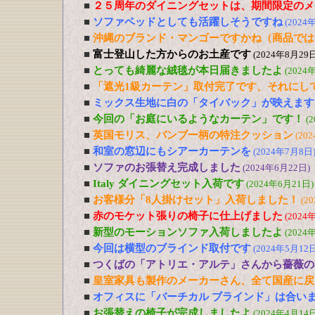
■
２５周年のダイニングセットは、期間限定のメ
■
ソファベッドとしても活躍しそうですね
(2024
■
沖縄のブランド・マンゴーですかね（商品では
■
富士登山した方からのお土産です
(2024年8月29日
■
とっても綺麗な絨毯が本日届きましたよ
(2024
■
「遮光1級カーテン」取付完了です、それにし
■
ミックス生地に白の「タイバック」が映えます
■
今回の「お庭にいるようなカーテン」です！
(
■
英国モリス、バンブー柄の特注クッション
(20
■
和室の窓辺にもシアーカーテンを
(2024年7月8日
■
ソファのお張替え完成しました
(2024年6月22日)
■
Italy ダイニングセット入荷です
(2024年6月21日)
■
お客様分「8人掛けセット」入荷しました！
(2
■
赤のモケット張りの椅子に仕上げました
(2024
■
新型のモーションソファ入荷しましたよ
(2024
■
今回は横型のブラインド取付です
(2024年5月12日
■
つくばの「アトリエ・アルテ」さんから薔薇の
■
皇室家具も製作のメーカーさん、全て国産に戻
■
オフィスに「バーチカル ブラインド」は合い
■
お張替えの椅子が完成しましたよ
(2024年4月14日