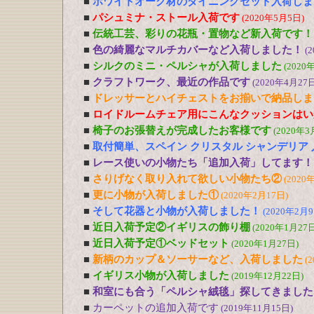
■
ホワイトオーク材のダイニングセット入荷しま
■
パシュミナ・ストール入荷です
(2020年5月5日)
■
伝統工芸、彩りの花瓶・置物など新入荷です！
■
色の綺麗なマルチカバーなど入荷しました！
(
■
シルクのミニ・ペルシャが入荷しました
(2020
■
クラフトワーク、最近の作品です
(2020年4月27日
■
ドレッサーとハイチェストをお揃いで納品しま
■
ロイドルームチェア用にこんなクッションはい
■
椅子のお張替えが完成したお客様です
(2020年3
■
取付簡単、スペイン クリスタル シャンデリア
■
レース使いの小物たち「追加入荷」してます！
■
さりげなく取り入れて欲しい小物たち②
(2020
■
更に小物が入荷しました①
(2020年2月17日)
■
そして花器と小物が入荷しました！
(2020年2月9
■
近日入荷予定②イギリスの飾り棚
(2020年1月27日
■
近日入荷予定①ベッドセット
(2020年1月27日)
■
新柄のカップ＆ソーサーなど、入荷しました
(
■
イギリス小物が入荷しました
(2019年12月22日)
■
和室にも合う「ペルシャ絨毯」探してきました
■
カーペットの追加入荷です
(2019年11月15日)