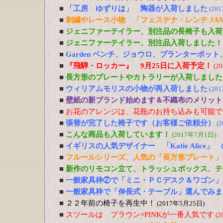
■
「工房 ゆずりは」 陶器が入荷しました
(20
■
刺繍やレース小物 「フェステナ・レンテ JA
■
ジェニファーテイラー、別注品の長椅子も入荷
■
ジェニファーテイラー、別注品入荷しました！
■
Garden ベンチ、ジョウロ、プランターポッ
■
『飛騨・ロッカー』 9月25日に入荷予定！
(2
■
長方形のプレートやカトラリーが入荷しました
■
ウィリアムモリスの小物が再入荷しました
(20
■
壁紙の新ブランド始めます＆不織布のメリット
■
お花のアレンジは、花瓶のお持ち込みも可能で
■
張替が完了した椅子です（お客様ご依頼分）
(
■
こんな商品も入荷しています！
(2017年7月1日)
■
イギリスの人気デザイナー 「Katie Alic
■
フルールシリーズ、人気の「長方形プレート」
■
新作のリモコン立て、トラッシュボックス、テ
■
一般家具枠②で「ミニ・ＰＣデスク＆ワゴン」
■
一般家具枠で「伸長式・テーブル」選んでみま
■
２２年前の椅子を再生中！
(2017年5月25日)
■
スツールは ブラウン×PINKが一番人気です
(2