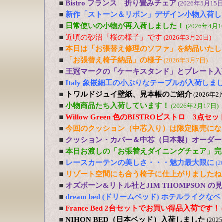
■
Bistro フランス 折り畳みチェア
(2026年5月15日
■
新作「ストーン＆リボン」デザイン小物入荷し
■
日常使いの小物が再入荷しました！
(2026年4月1
■
近頃の砂沼「桜の様子」です
(2026年3月26日)
■
本日は「お張替え修理のソファ」を納品いたし
■
「お張替え椅子納品」の様子
(2026年3月7日)
■
王冠マークの「ケーキスタンド」とプレート入
■
Italy 象嵌細工の小ぶりなテーブルが入荷しま
■
トワルドジュイ壁紙、見本帳のご紹介
(2026年2
■
小物商品たち入荷しています！
(2026年2月17日)
■
Willow Green 色のBISTROビストロ 3点
■
今回のクッション（中芯入り）は限定販売にな
■
クッション・カバー＆中芯（日本製）オーダー
■
本日お渡しの「お張替えダイニングチェア」完
■
レースカーテンの美しさ・・・魅力最大限に
(
■
リゾート空間にも合う椅子に仕上がりましたね
■
オズボーン&リトル社とJIM THOMPSON 
■
dream bed (ドリームベッド) ホテルライ
■
France Bed 2台セットでお買い得品入荷です！
■
NIHON BED（日本ベッド）入荷しました
(202