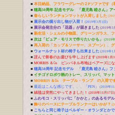
■
本日納品、フラワーグレーの２Pソファです（
■
穂高50周年 記念モデル 「鹿児島 睦さん」
■
春らしいランチョンマットが入荷しました
(20
■
展示会の掘り出し物が入荷！
(2019年3月1日)
■
展示会発注分の「花器」が届きました
(2019年3
■
新生活・シェルの小物皿、グリーンガラス、フ
■
次は「ピュア・モリスで作りたいかも」
(2019
■
再入荷の「カップ＆ソーサー、スプーン）、グ
■
ウォールナット材の椅子も出来ました
(2019年1
■
謹んで新春のお慶びを申し上げます
(2019年1月3
■
MORRIS ＆㏇ ピンパネル布地はベアーズに
■
穂高50周年 記念モデル 「鹿児島 睦さん」
■
イチゴドロボウ柄のトレー、スリッパ、マット
■
MORRIS ＆㏇ テーブル・ランプ の入荷で
■
最近はこんな感じです、、、「PEN」
(2018年1
■
絨毯は突然にやってきました！
(2018年11月17日)
■
ふわモコ・スリッパに「かかと」のあるモデル
■
飾りのベースにテーブルランナーはいかが？
(
■
こちらと同じ椅子はベルギー・オランダとかで