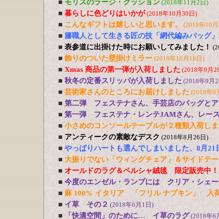
■
モリスのラージ・クッション
(2018年11月2日)
■
暮らしに色どりはいかが
(2018年10月30日)
■
こんなギフトは嬉しいと思います。
(2018年10月
■
籐職人として生きる匠の技「網代編みバッグ」
■
表参道に出掛けた時にお願いしてみました！
(
■
飾りのついた壁掛けミラー
(2018年10月18日)
■
Xmas 商品の第一弾が入荷しました
(2018年9月2
■
秋冬の定番スリッパが入荷しました
(2018年9月2
■
芸術家さんのところにお届けしました
(2018年9
■
第二弾 フェステナさん、手芸店のバッグとア
■
第一弾 フェステナ・レンテJAMさん、レー
■
小さめのコンソールテーブルが２種類入荷しま
■
アンティークの素敵なデスク
(2018年8月26日)
■
やっぱりハートも選んでしまいました、8月21
■
大振りでない「ウィングチェア」＆サイドテー
■
オールドのラグ＆ペルシャ絨毯 限定販売中！
■
今度のエンゼル・ランプには クリア・シェー
■
麻 100% イタリア 「フリル ナプキン」 入
■
イ草 その２
(2018年6月1日)
■
「快適空間」のために… イ草のラグ
(2018年6