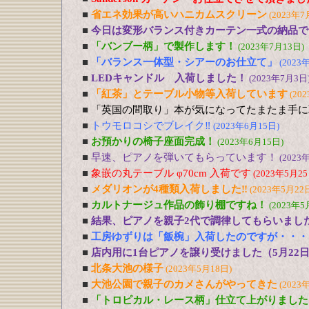
■
省エネ効果が高いハニカムスクリーン
(2023年7
■
今日は変形バランス付きカーテン一式の納品で
■
「バンブー柄」で製作します！
(2023年7月13日)
■
「バランス一体型・シアーのお仕立て」
(2023
■
LEDキャンドル 入荷しました！
(2023年7月3日
■
「紅茶」とテーブル小物等入荷しています
(20
■
「英国の間取り」本が気になってたまたま手に
■
トウモロコシでブレイク‼
(2023年6月15日)
■
お預かりの椅子座面完成！
(2023年6月15日)
■
早速、ピアノを弾いてもらっています！
(2023
■
象嵌の丸テーブル φ70cm 入荷です
(2023年5月25
■
メダリオンが4種類入荷しました‼
(2023年5月22
■
カルトナージュ作品の飾り棚ですね！
(2023年5
■
結果、ピアノを親子2代で調律してもらいまし
■
工房ゆずりは「飯椀」入荷したのですが・・・
■
店内用に1台ピアノを譲り受けました（5月22
■
北条大池の様子
(2023年5月18日)
■
大池公園で親子のカメさんがやってきた
(2023
■
「トロピカル・レース柄」仕立て上がりました