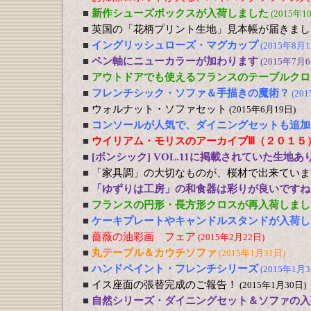
■
新作シューズボックスが入荷しました
(2015年1
■
英国の「花柄プリント生地」見本帳が届きまし
■
イングリッシュローズ・マグカップ
(2015年8月1
■
ペン軸にニューカラーが加わります
(2015年7月6
■
アウトドアでも使えるフランスのテーブルクロ
■
フレンチシック・ソファ＆手描きの魔術？
(20
■
ウォルナット・ソファセット
(2015年6月19日)
■
コンソールが人気で、ダイニングセットも追加
■
ウイリアム・モリスのアーカイブⅢ（２０１５
■
[ボンシック] VOL.11に掲載されていた生地あ
■
「家具調」の大切なものが、桜材で出来ていま
■
「ゆずりは工房」の和食器は彩りが良いですね
■
フランスの円形・長方形クロスが再入荷しまし
■
ケーキプレートやキャンドルスタンドが入荷し
■
薔薇の油彩画 フェア
(2015年2月22日)
■
丸テーブル＆カウチソファ
(2015年1月31日)
■
ハンドペイント・フレンチシリーズ
(2015年1月3
■
イス座面の張替完成のご報告！
(2015年1月30日)
■
自然シリーズ・ダイニングセット＆ソファの入