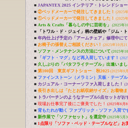
■
JAPANTEX 2025 インテリア・トレンドショー
■
②ベッドメーカーで発注してきました！
(2025
■
①ベッドメーカーで発注してきました！
(2025
■
Arts & Crafts「暮らしの中に芸術を」
(2025年1
■
「トワル・ド・ジュイ」柄の壁紙や「ジム・ト
■
年内仕上げ予定の「アームチェア」修理中にて
■
お椅子の張替えご相談ください！
(2025年10月21
■
ソファ・メンテナンスの方法について
(2025年1
■
「ギフト・マグ」など再入荷しています！
(20
■
久しぶりの「バタフライテーブル」出逢いまし
■
第100回 東京ギフトショー 秋2025
(2025年9
■
ファインストーン（メラミン）天板・テーブル
■
カジュアル・コーナーソファ入荷しました！
(
■
長引き出しは「たとお紙収納サイズ」お着物ま
■
トラバーチンのようなテーブル5点セットがおす
■
現場お仕事完了後にご褒美でした！
(2025年6月8
■
背もたれが動く ファブリック・ソファ 入荷で
■
新作展で「ソファセット」を選定中
(2025年5月3
■
1点限り「ソファ・ベッド・テーブルなど」お