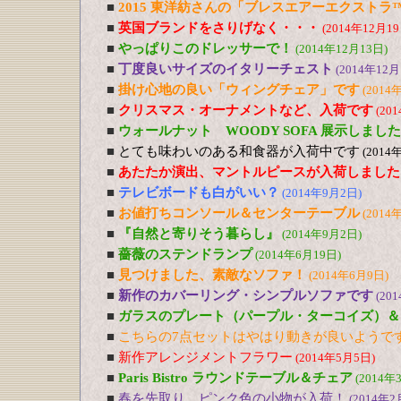
■
2015 東洋紡さんの「ブレスエアーエクストラ
■
英国ブランドをさりげなく・・・
(2014年12月19
■
やっぱりこのドレッサーで！
(2014年12月13日)
■
丁度良いサイズのイタリーチェスト
(2014年12月
■
掛け心地の良い「ウィングチェア」です
(2014
■
クリスマス・オーナメントなど、入荷です
(20
■
ウォールナット WOODY SOFA 展示しました
■
とても味わいのある和食器が入荷中です
(2014
■
あたたか演出、マントルピースが入荷しました
■
テレビボードも白がいい？
(2014年9月2日)
■
お値打ちコンソール＆センターテーブル
(2014
■
『自然と寄りそう暮らし』
(2014年9月2日)
■
薔薇のステンドランプ
(2014年6月19日)
■
見つけました、素敵なソファ！
(2014年6月9日)
■
新作のカバーリング・シンプルソファです
(20
■
ガラスのプレート（パープル・ターコイズ）＆
■
こちらの7点セットはやはり動きが良いようで
■
新作アレンジメントフラワー
(2014年5月5日)
■
Paris Bistro ラウンドテーブル＆チェア
(2014年
■
春を先取り、ピンク色の小物が入荷！
(2014年2