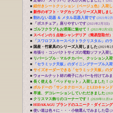
■
定番の「スリッパ」さんが入荷しました！
(20
■
紐付きシートクッション（ベージュ色）入荷し
■
新作のギフト・マグカップシリーズ入荷しまし
■
割れない花器 ＆ メタル花器入荷です
(2021年2月
■
「ボスチェア」座りやすいです
(2021年2月5日)
■
ゴルフクラブもお洒落に魅せて！
(2021年2月5日
■
スペインの１点物シャンデリア（簡易型取付）
■
「スワロフスキースペクトラクリスタル」のラ
■
国産・竹家具のシリーズ入荷しました
(2021年2
■
布張り・コンパクトサイズの電動ソファ入荷し
■
リバーシブル・マルチカバー、クッション入荷
■
「セラミック天板」のダイニングテーブル入荷
■
サイズオーダーできる「セラミック天板」のダ
■
ウォールナット材の椅子にカバーを付けてみま
■
長く使える「ベッドセット」入荷しました！
(
■
ボルドーの「サンタクロース」とLEDキャン
■
早速、デコレーションしていただきました
(20
■
クリスマス飾りのコーナーです！
(2020年11月14
■
HIDAKAGU ブランドのユニーク・ダイニン
■
使い道は色々に・・・小物選んでみました②
(