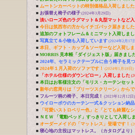
■
ムートンカーペットの特別価格品入荷しました
■
お張替え椅子の様子
(2024年3月29日)
■
淡いローズ色のラグマット＆丸型マットなど入
■
今日は筑西市の方からイチゴパック届きました
■
追加のフォトフレーム＆ミニマット入荷しまし
■
写真立て＆小物も入荷しています
(2024年2月17日
■
本日、ギフト・カップ＆ソーサーなど入荷しま
■
MORRIS 見本帳「ダイジェスト版」届きまし
■
2024年、セラミックテーブルに合う椅子を見
■
2024年１月入荷のソファです！
(2024年1月19日)
■
「ホテル仕様のダウンピロー」入荷しました
(
■
本日はお客様注文の「モリス・カーテンセット
■
新年の窓周りは「プリーツスクリーン」からで
■
フルーツ柄の椅子、本日完成！
(2023年12月12日)
■
ウイローボウのカーテン一式＆クッション納品
■
「可愛いストロベリー色」と「とても綺麗なシ
■
ＮＥＷ 「電動ベッド」すっきりとして入荷し
■
オーダーメイドの「マットレス」登場です！
(
■
寝心地の主役はマットレス。（カタログより）