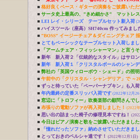
■
格好良くベース・ギターの演奏をご披露いただ
■
サータ史上最高の、”きめ細かさ” マットレ
■
LEI レイ・シリーズ テーブルセット新入荷
(
■
ハイスツール（座高）SH740cm 作ってみまし
■
”BOSS” イージーチェア＆ダイニングチェア 
■
とてもベーシックなテーブルセット入荷しまし
■
「アームチェア・フィッシャーマン」と言うそ
■
新年 新入荷２「伝統的なスタイル」はサロン
■
新年 新入荷１「クリスタルボールのシャンデ
■
弊社の「英国ウィローボウ・シェード」の照明
■
午前中の「クリスタル・シャンデリア」で ～20
■
ずっと待っていた「ペーパーナプキン」も入荷
■
年内最終の定番スリッパ入荷です
(2022年12月26
■
窓辺に「トロフィー」吹奏楽部の顧問さんでし
■
布張りの電動ソファが再入荷しました！
(2022
■
思い出の詰まった椅子の修理見本ですね！
(20
■
今日はピアノ演奏と歌をご披露いただきました
■
「憧れだったソファ」納めさせていただきまし
■
とっておきのペルシャ達です！
(2022年12月1日)