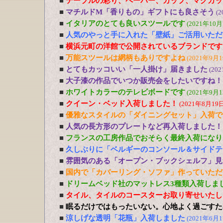
■
テーブルの彩り、ペーパー、カップ、マグカッ
■
マチルドM「香りもの」ギフトにも良さそう
(2
■
イタリアのとても良いスツールです
(2021年10月
■
人気のやっと手に入れた「壁紙」ご活用いただ
■
横浜元町の洋館で公開されているブランドです
■
万能スツールは網柄もありですよね
(2021年9月1
■
とてもカッコいい「一人掛け」届きました
(20
■
大子漆の作品でいつか販売会をしたいですね！
■
ホワイトカラーのテレビボードです
(2021年9月1
■
クイーン・ベッド入荷しました！
(2021年8月19日
■
優雅なスタイルの「ダイニングセット」入荷で
■
人気の長方形のプレートなど再入荷しました！
■
フランスの工房作品でおそらく最終入荷になり
■
久しぶりに「ベルギーのコンソール＆サイドテ
■
雰囲気のある「オープン・ブックシェルフ」見
■
国内で「カバーリング・ソファ」作っていただ
■
ドリームベッド社のマットレス3種類入荷しま
■
タイル、タイルのコースターお取り寄せいたし
■
眠るだけではもったいない。心地よく過ごすた
■
涼しげな透明「花瓶」入荷しました
(2021年6月1