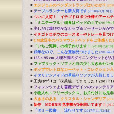
■
エンジェルのペンダントランプはいかが？
(20
■
テーブルランナーも新入荷です
(2018年3月19日)
■
ついに入荷！ イチゴドロボウ仕様のアームチ
■
「ミニテーブル」朝食はベッドの上で
(2018年2
■
少しだけ煌びやかなカップ＆ソーサーいかがで
■
イチゴドロボウのコースターやトレーを見つけ
■
CM放送中のパラマウントベッドをご体感くだ
■
「いちご泥棒」の椅子作ります！
(2018年2月10日
■
戌年なので、こんな置物見つけました
(2018年2
■
165 × 95 cm 大理石調のダイニングセットが
■
ファブリック・ソファと白の少し大きめセンタ
■
ポップでレトロなカーペット・コレクション入
■
イタリアンメイドの革張りソファが入荷しまし
■
工房ゆずりは「抹茶碗」できました！
(2018年1
■
フィレンツェより薔薇デザインのシャンデリア
■
小物入れ～フリーボックス、お片付けにも是非
■
大きさのある クリスタル・シャンデリア
(20
■
新作 MORRIS 見本帳が3冊届いてます！
(20
■
「ダミー図書」 流行りです
(2017年11月24日)