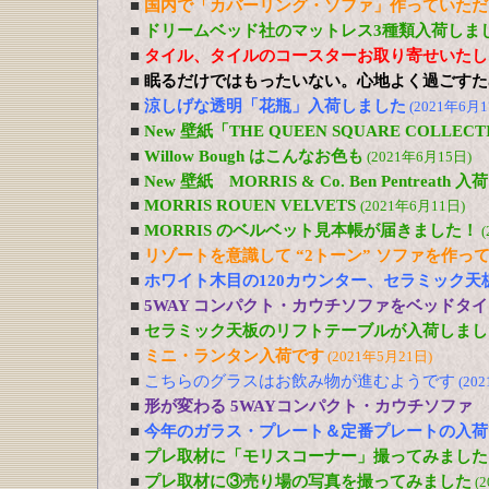
■
国内で「カバーリング・ソファ」作っていただ
■
ドリームベッド社のマットレス3種類入荷しま
■
タイル、タイルのコースターお取り寄せいたし
■
眠るだけではもったいない。心地よく過ごすた
■
涼しげな透明「花瓶」入荷しました
(2021年6月1
■
New 壁紙「THE QUEEN SQUARE COLL
■
Willow Bough はこんなお色も
(2021年6月15日)
■
New 壁紙 MORRIS & Co. Ben Pentreath
■
MORRIS ROUEN VELVETS
(2021年6月11日)
■
MORRIS のベルベット見本帳が届きました！
(
■
リゾートを意識して “2トーン” ソファを作っ
■
ホワイト木目の120カウンター、セラミック天
■
5WAY コンパクト・カウチソファをベッドタ
■
セラミック天板のリフトテーブルが入荷しまし
■
ミニ・ランタン入荷です
(2021年5月21日)
■
こちらのグラスはお飲み物が進むようです
(20
■
形が変わる 5WAYコンパクト・カウチソファ
■
今年のガラス・プレート＆定番プレートの入荷
■
プレ取材に「モリスコーナー」撮ってみました
■
プレ取材に③売り場の写真を撮ってみました
(