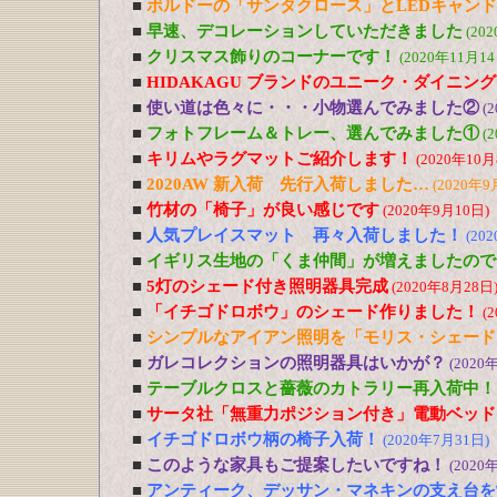
■
ボルドーの「サンタクロース」とLEDキャン
■
早速、デコレーションしていただきました
(20
■
クリスマス飾りのコーナーです！
(2020年11月14
■
HIDAKAGU ブランドのユニーク・ダイニン
■
使い道は色々に・・・小物選んでみました②
(
■
フォトフレーム＆トレー、選んでみました①
(
■
キリムやラグマットご紹介します！
(2020年10月
■
2020AW 新入荷 先行入荷しました…
(2020年9
■
竹材の「椅子」が良い感じです
(2020年9月10日)
■
人気プレイスマット 再々入荷しました！
(20
■
イギリス生地の「くま仲間」が増えましたので
■
5灯のシェード付き照明器具完成
(2020年8月28日
■
「イチゴドロボウ」のシェード作りました！
(
■
シンプルなアイアン照明を「モリス・シェード
■
ガレコレクションの照明器具はいかが？
(2020
■
テーブルクロスと薔薇のカトラリー再入荷中！
■
サータ社「無重力ポジション付き」電動ベッド
■
イチゴドロボウ柄の椅子入荷！
(2020年7月31日)
■
このような家具もご提案したいですね！
(2020
■
アンティーク、デッサン・マネキンの支え台を