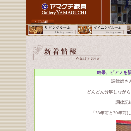
結果、ピアノを親
調律師さ
どんどん分解しながら
調律記
「33年前と30年