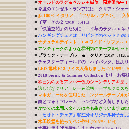
■
オールドのラグ＆ペルシャ絨毯 限定販売中！
■
今度のエンゼル・ランプには クリア・シェー
■
麻 100% イタリア 「フリル ナプキン」 入
■
イ草 その２
(2018年6月1日)
■
「快適空間」のために… イ草のラグ
(2018年6
■
ハンギングチェアは リビングのベッド？
(20
■
ナチュラルテイスト 160 ワイド・ソファ
(201
■
アンティークのような雰囲気のテーブルセット
■
ブラック・テーブル ＆ クリア
(2018年5月29日
■
チェスターフィールドの「ハイバック」はあり
■
LED 電球 E12 サイズ入荷しました
(2018年5月1
■
2018 Spring & Summer Collection より お
■
雰囲気のあるアンバー色のシャンデリアを見つ
■
涼しげなクリアトレー＆総柄テーブルクロスを
■
マホガニー材を使用したコンソールテーブルが
■
鏡とフォトフレーム、ランプなど入荷しました
■
かつての土間スタイルは今も生きています
(20
■
「セオト・チェア」客注分オリジナル椅子が完
■
木工旋盤を使ってペン作り
(2018年4月8日)
■
大事に使えば長持ちしますね
(2018年4月8日)