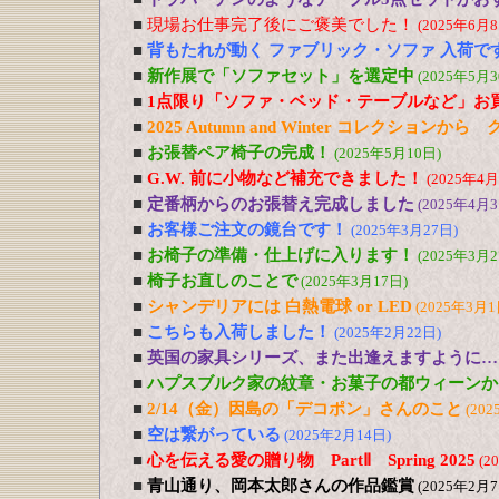
■
現場お仕事完了後にご褒美でした！
(2025年6月8
■
背もたれが動く ファブリック・ソファ 入荷で
■
新作展で「ソファセット」を選定中
(2025年5月3
■
1点限り「ソファ・ベッド・テーブルなど」お
■
2025 Autumn and Winter コレクションか
■
お張替ペア椅子の完成！
(2025年5月10日)
■
G.W. 前に小物など補充できました！
(2025年4月
■
定番柄からのお張替え完成しました
(2025年4月3
■
お客様ご注文の鏡台です！
(2025年3月27日)
■
お椅子の準備・仕上げに入ります！
(2025年3月2
■
椅子お直しのことで
(2025年3月17日)
■
シャンデリアには 白熱電球 or LED
(2025年3月1
■
こちらも入荷しました！
(2025年2月22日)
■
英国の家具シリーズ、また出逢えますように…
■
ハプスブルク家の紋章・お菓子の都ウィーンか
■
2/14（金）因島の「デコポン」さんのこと
(202
■
空は繋がっている
(2025年2月14日)
■
心を伝える愛の贈り物 PartⅡ Spring 2025
(2
■
青山通り、岡本太郎さんの作品鑑賞
(2025年2月7