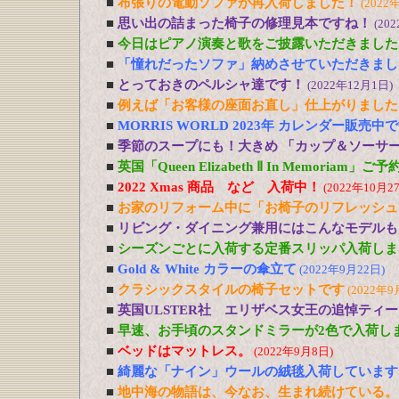
■
布張りの電動ソファが再入荷しました！
(2022
■
思い出の詰まった椅子の修理見本ですね！
(20
■
今日はピアノ演奏と歌をご披露いただきました
■
「憧れだったソファ」納めさせていただきまし
■
とっておきのペルシャ達です！
(2022年12月1日)
■
例えば「お客様の座面お直し」仕上がりました
■
MORRIS WORLD 2023年 カレンダー販売中
■
季節のスープにも！大きめ 「カップ＆ソーサ
■
英国「Queen Elizabeth Ⅱ In Memoriam」
■
2022 Xmas 商品 など 入荷中！
(2022年10月2
■
お家のリフォーム中に「お椅子のリフレッシュ
■
リビング・ダイニング兼用にはこんなモデルも
■
シーズンごとに入荷する定番スリッパ入荷しま
■
Gold & White カラーの傘立て
(2022年9月22日)
■
クラシックスタイルの椅子セットです
(2022年9
■
英国ULSTER社 エリザベス女王の追悼ティ
■
早速、お手頃のスタンドミラーが2色で入荷し
■
ベッドはマットレス。
(2022年9月8日)
■
綺麗な「ナイン」ウールの絨毯入荷しています
■
地中海の物語は、今なお、生まれ続けている。