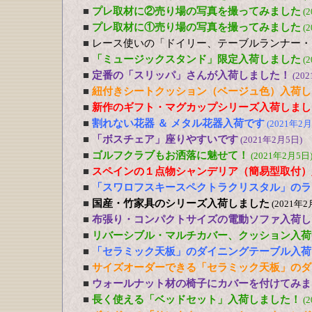
■
プレ取材に②売り場の写真を撮ってみました
(
■
プレ取材に①売り場の写真を撮ってみました
(
■
レース使いの「ドイリー、テーブルランナー・
■
「ミュージックスタンド」限定入荷しました
(
■
定番の「スリッパ」さんが入荷しました！
(20
■
紐付きシートクッション（ベージュ色）入荷し
■
新作のギフト・マグカップシリーズ入荷しまし
■
割れない花器 ＆ メタル花器入荷です
(2021年2月
■
「ボスチェア」座りやすいです
(2021年2月5日)
■
ゴルフクラブもお洒落に魅せて！
(2021年2月5日
■
スペインの１点物シャンデリア（簡易型取付）
■
「スワロフスキースペクトラクリスタル」のラ
■
国産・竹家具のシリーズ入荷しました
(2021年2
■
布張り・コンパクトサイズの電動ソファ入荷し
■
リバーシブル・マルチカバー、クッション入荷
■
「セラミック天板」のダイニングテーブル入荷
■
サイズオーダーできる「セラミック天板」のダ
■
ウォールナット材の椅子にカバーを付けてみま
■
長く使える「ベッドセット」入荷しました！
(