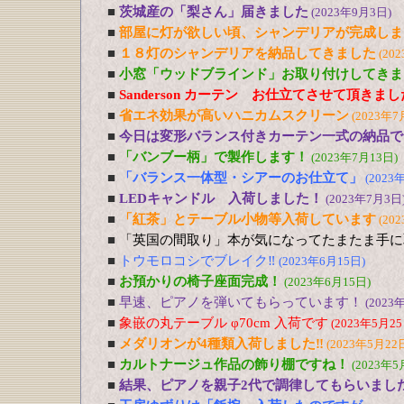
■
茨城産の「梨さん」届きました
(2023年9月3日)
■
部屋に灯が欲しい頃、シャンデリアが完成しま
■
１８灯のシャンデリアを納品してきました
(20
■
小窓「ウッドブラインド」お取り付けしてきま
■
Sanderson カーテン お仕立てさせて頂きま
■
省エネ効果が高いハニカムスクリーン
(2023年7
■
今日は変形バランス付きカーテン一式の納品で
■
「バンブー柄」で製作します！
(2023年7月13日)
■
「バランス一体型・シアーのお仕立て」
(2023
■
LEDキャンドル 入荷しました！
(2023年7月3日
■
「紅茶」とテーブル小物等入荷しています
(20
■
「英国の間取り」本が気になってたまたま手に
■
トウモロコシでブレイク‼
(2023年6月15日)
■
お預かりの椅子座面完成！
(2023年6月15日)
■
早速、ピアノを弾いてもらっています！
(2023
■
象嵌の丸テーブル φ70cm 入荷です
(2023年5月25
■
メダリオンが4種類入荷しました‼
(2023年5月22
■
カルトナージュ作品の飾り棚ですね！
(2023年5
■
結果、ピアノを親子2代で調律してもらいまし