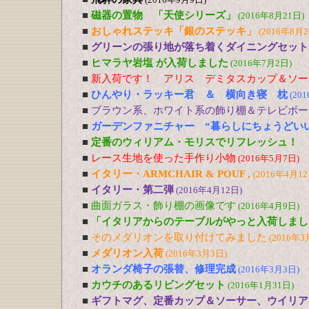
■
磁器の置物 「天使シリーズ」
(2016年8月21日)
■
おしゃれステッキ「銀のステッキ」
(2016年8月2
■
グリーンの張り地が落ち着くダイニングセット
■
ヒマラヤ岩塩 が入荷しました
(2016年7月2日)
■
新入荷です！ アリス デミタスカップ＆ソー
■
ひんやり・ラッキー君 ＆ 横向き寝 枕
(20
■
ブラウン系、ホワイト系の飾り棚＆テレビボー
■
ガーデンファニチャー “暮らしにちょうどい
■
定番のウィリアム・モリスでリフレッシュ！
■
レース生地を使った手作り小物
(2016年5月7日)
■
イタリー・ARMCHAIR & POUF ,
(2016年4月12
■
イタリー・第二弾
(2016年4月12日)
■
曲面ガラス・飾り棚の画像です
(2016年4月9日)
■
「イタリアからのテーブルがやっと入荷しまし
■
そのメダリオンを取り付けてみました
(2016年3
■
メダリオン入荷
(2016年3月3日)
■
オランダ椅子の張替、修理完成
(2016年3月3日)
■
カウチのあるリビングセット
(2016年1月31日)
■
ギフトマグ、定番カップ＆ソーサー、ウイリア