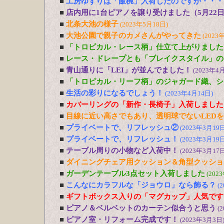
■
工房ゆずりは「飯椀」入荷したのですが・・・
■
店内用に1台ピアノを譲り受けました（5月22
■
北条大池の様子
(2023年5月18日)
■
大池公園で親子のカメさんがやってきた
(2023
■
「トロピカル・レース柄」仕立て上がりました
■
レース・ドレープとも「ブレイクスタイル」の
■
青山通りに「LEI」が並んでました！
(2023年4
■
「トロピカル・リーフ柄」のジャガード織、シ
■
生活の彩りになるでしょう！
(2023年4月14日)
■
カバーリングの「新作・長椅子」入荷しました
■
目線に近い高さでもあり、透明球でないLED
■
プライベートで、リフレッシュ②
(2023年3月19日
■
プライベートで、リフレッシュ！
(2023年3月19日
■
テーブル周りの小物など入荷中！
(2023年3月17日
■
ダイニングチェア用クッション＆角型クッショ
■
ガーデンテーブル3点セット入荷しました
(202
■
こんなにカラフルな「ジョウロ」なら飾る？
(
■
ギフトボックス入りの「マグカップ」人気です
■
ピアノ＆ベルベットのカーテン似合うと思う
(
■
ピアノ室・リフォーム完成です！
(2023年3月3日