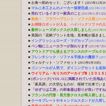
■
お食べ初めセット、ございます！
(2015年12月20
■
マルニ木工さんのメーカー張替完成
(2015年12月
■
売れているイタリー家具のこと
(2015年11月12日)
■
秋色！ フラワープリント・ソファ入荷
(2015
■
お掃除ロボットが入る、ハイバックソファの入
■
新作シューズボックスが入荷しました
(2015年1
■
英国の「花柄プリント生地」見本帳が届きまし
■
イングリッシュローズ・マグカップ
(2015年8月1
■
ペン軸にニューカラーが加わります
(2015年7月6
■
アウトドアでも使えるフランスのテーブルクロ
■
フレンチシック・ソファ＆手描きの魔術？
(20
■
ウォルナット・ソファセット
(2015年6月19日)
■
コンソールが人気で、ダイニングセットも追加
■
ウイリアム・モリスのアーカイブⅢ（２０１５
■
[ボンシック] VOL.11に掲載されていた生地あ
■
「家具調」の大切なものが、桜材で出来ていま
■
「ゆずりは工房」の和食器は彩りが良いですね
■
フランスの円形・長方形クロスが再入荷しまし
■
ケーキプレートやキャンドルスタンドが入荷し