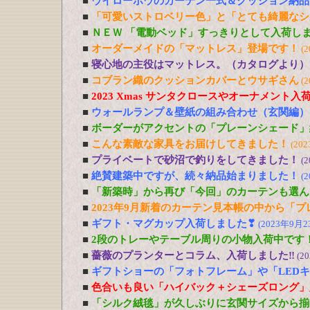
■
ウイローボウのカーテン一式＆クッション納品
■
「可愛いストロベリー色」と「とても綺麗なシ
■
ＮＥＷ 「電動ベッド」すっきりとして入荷し
■
オーダーメイドの「マットレス」登場です！
(
■
寝心地の主役はマットレス。（カタログより）
■
コブラン織のクッションカバーとウサギさん
(
■
2023 Xmas サンタクロースやオーナメント入
■
ウォールランプ＆壁紙の組み合わせ（玄関編）
■
ボーダーがアクセントの「プレーンシェード」
■
こんな素敵な家具をお届けしてきました！
(20
■
プライベートで砂沼で釣りをしてきました！
(
■
絶賛建築中ですが、続々納品始まりました！
(
■
「新築時」から再び「今回」のカーテンも選ん
■
2023年9月新着のカーテン見本帳の中から「
■
ギフト・マグカップ入荷しました❣
(2023年9月2
■
2段のトレーやテーブル周りの小物入荷中です
■
薔薇のプランターとコラム、入荷しました‼
(2
■
ギフトショーの「フォトフレーム」や「LED
■
色合いも良い「ハイバック＋シェーズロング」
■
「シルク絨毯」が久しぶりに玄関サイズから揃