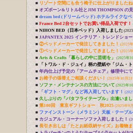
■
リゾート空間にも合う椅子に仕上がりましたね
■
オズボーン&リトル社とJIM THOMPSON 
■
dream bed (ドリームベッド) ホテルライ
■
France Bed 2台セットでお買い得品入荷です！
■
NIHON BED（日本ベッド）入荷しました
(202
■
JAPANTEX 2025 インテリア・トレンドショー
■
②ベッドメーカーで発注してきました！
(2025
■
①ベッドメーカーで発注してきました！
(2025
■
Arts & Crafts「暮らしの中に芸術を」
(2025年1
■
「トワル・ド・ジュイ」柄の壁紙や「ジム・ト
■
年内仕上げ予定の「アームチェア」修理中にて
■
お椅子の張替えご相談ください！
(2025年10月21
■
ソファ・メンテナンスの方法について
(2025年1
■
「ギフト・マグ」など再入荷しています！
(20
■
久しぶりの「バタフライテーブル」出逢いまし
■
第100回 東京ギフトショー 秋2025
(2025年9
■
ファインストーン（メラミン）天板・テーブル
■
カジュアル・コーナーソファ入荷しました！
(
■
長引き出しは「たとお紙収納サイズ」お着物ま
■
トラバーチンのようなテーブル5点セットがおす