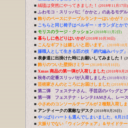
■
絨毯は突然にやってきました！
(2018年11月17日)
■
ふわモコ・スリッパに「かかと」のあるモデル
■
飾りのベースにテーブルランナーはいかが？
(
■
こちらと同じ椅子はベルギー・オランダとかで
■
モリスのラージ・クッション
(2018年11月2日)
■
暮らしに色どりはいかが
(2018年10月30日)
■
こんなギフトは嬉しいと思います。
(2018年10月
■
籐職人として生きる匠の技「網代編みバッグ」
■
表参道に出掛けた時にお願いしてみました！
(
■
飾りのついた壁掛けミラー
(2018年10月18日)
■
Xmas 商品の第一弾が入荷しました
(2018年9月2
■
秋冬の定番スリッパが入荷しました
(2018年9月2
■
芸術家さんのところにお届けしました
(2018年9
■
第二弾 フェステナさん、手芸店のバッグとア
■
第一弾 フェステナ・レンテJAMさん、レー
■
小さめのコンソールテーブルが２種類入荷しま
■
アンティークの素敵なデスク
(2018年8月26日)
■
やっぱりハートも選んでしまいました、8月21
■
大振りでない「ウィングチェア」＆サイドテー