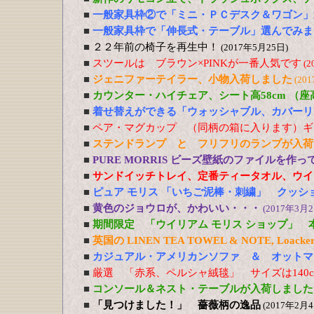
■
一般家具枠②で「ミニ・ＰＣデスク＆ワゴン」
■
一般家具枠で「伸長式・テーブル」選んでみま
■
２２年前の椅子を再生中！
(2017年5月25日)
■
スツールは ブラウン×PINKが一番人気です
(2
■
ジェニファーテイラー、小物入荷しました
(20
■
カウンター・ハイチェア、シート高58cm （
■
着せ替えができる「ウォッシャブル、カバーリ
■
ペア・マグカップ （同柄の箱に入ります）ギ
■
ステンドランプ と フリフリのランプが入荷
■
PURE MORRIS ビーズ壁紙のファイルを作
■
サンドイッチトレイ、定番ティータオル、ウイ
■
ピュア モリス 「いちご泥棒・刺繍」 クッシ
■
黄色のジョウロが、かわいい・・・
(2017年3月2
■
期間限定 「ウイリアム モリス ショップ」 
■
英国の LINEN TEA TOWEL & NOTE, Loacker
■
カジュアル・アメリカンソファ ＆ オットマ
■
厳選 「赤系、ペルシャ絨毯」 サイズは140cm
■
コンソール＆ネスト・テーブルが入荷しました
■
「見つけました！」 薔薇柄の逸品
(2017年2月4