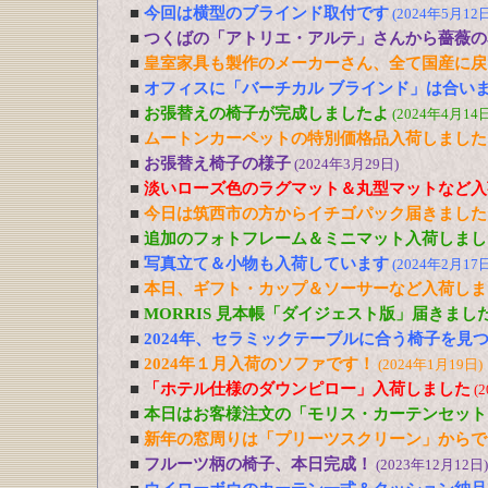
■
今回は横型のブラインド取付です
(2024年5月12日
■
つくばの「アトリエ・アルテ」さんから薔薇の
■
皇室家具も製作のメーカーさん、全て国産に戻
■
オフィスに「バーチカル ブラインド」は合い
■
お張替えの椅子が完成しましたよ
(2024年4月14日
■
ムートンカーペットの特別価格品入荷しました
■
お張替え椅子の様子
(2024年3月29日)
■
淡いローズ色のラグマット＆丸型マットなど入
■
今日は筑西市の方からイチゴパック届きました
■
追加のフォトフレーム＆ミニマット入荷しまし
■
写真立て＆小物も入荷しています
(2024年2月17日
■
本日、ギフト・カップ＆ソーサーなど入荷しま
■
MORRIS 見本帳「ダイジェスト版」届きまし
■
2024年、セラミックテーブルに合う椅子を見
■
2024年１月入荷のソファです！
(2024年1月19日)
■
「ホテル仕様のダウンピロー」入荷しました
(
■
本日はお客様注文の「モリス・カーテンセット
■
新年の窓周りは「プリーツスクリーン」からで
■
フルーツ柄の椅子、本日完成！
(2023年12月12日)