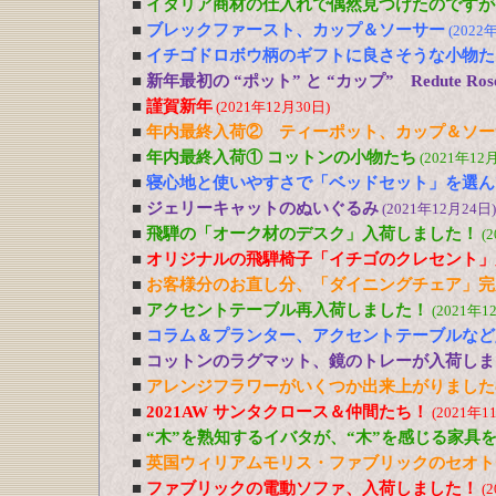
■
イタリア商材の仕入れで偶然見つけたのですが
■
ブレックファースト、カップ＆ソーサー
(2022
■
イチゴドロボウ柄のギフトに良さそうな小物た
■
新年最初の “ポット” と “カップ” Redute R
■
謹賀新年
(2021年12月30日)
■
年内最終入荷② ティーポット、カップ＆ソー
■
年内最終入荷① コットンの小物たち
(2021年12
■
寝心地と使いやすさで「ベッドセット」を選ん
■
ジェリーキャットのぬいぐるみ
(2021年12月24日)
■
飛騨の「オーク材のデスク」入荷しました！
(
■
オリジナルの飛騨椅子「イチゴのクレセント」
■
お客様分のお直し分、「ダイニングチェア」完
■
アクセントテーブル再入荷しました！
(2021年1
■
コラム＆プランター、アクセントテーブルなど
■
コットンのラグマット、鏡のトレーが入荷しま
■
アレンジフラワーがいくつか出来上がりました
■
2021AW サンタクロース＆仲間たち！
(2021年1
■
“木”を熟知するイバタが、“木”を感じる家具
■
英国ウィリアムモリス・ファブリックのセオト
■
ファブリックの電動ソファ、入荷しました！
(