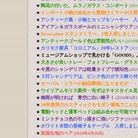
■
陶花の付いた、ムラノガラス・コンポート
(20
■
インポート小物の会社から壁掛けミラーが入荷
■
アンティーク風・小物とカップ＆ソーサー 入
■
アイアン＆ガラスボールのミニシャンデリア
(
■
Decoration スタンドミラー、2色入荷しました
■
アンティークゴールド色は雰囲気がいい
(2019
■
カリモク家具「コロニアル」20年レストア
(20
■
ミュージアムショップで見かける「GOODS」
■
大きさが良いトレー・フォトフレーム・グラス
■
今度のシャンデリアは軽量タイプで琥珀色
(20
■
３灯シャンデリアは、ピンク色のガラス飾り付
■
オーバル・ミラーの納品事例になりますが・・
■
ウイリアムモリス新作・先ずはテキスタイル見
■
梅雨が明ければ 青空に白い椅子！
(2019年6月1
■
20年使用のルスティックもモダン張地でこん
■
電動ベッドと通常ベッドは組み合わせ可能です
■
ミントチョコ色の引っ掻きに強いソファ
(2019
■
ホワイト木部の長椅子＆テーブル 入荷しまし
■
英国生地のベア
(2019年4月26日)