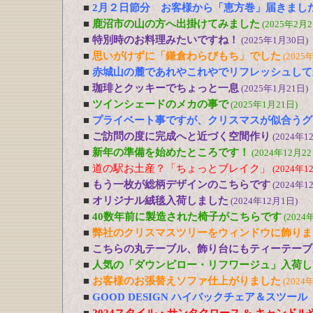
■
2月２日節分 お客様から「恵方巻」届きまし
■
鹿沼市の山の方へ出掛けてみました
(2025年2月2
■
特別時のお料理みたいですね！
(2025年1月30日)
■
思いがけずに「鎌倉わらびもち」でした
(2025
■
赤城山の麓であれやこれやでリフレッシュして
■
珈琲とクッキーでちょっと一息
(2025年1月21日)
■
ツインシェードのメカの事で
(2025年1月21日)
■
プライベート事ですが、クリスマスが似合うグ
■
ご訪問の度に完成へと近づく空間作り
(2024年1
■
新年の準備を始めたところです！
(2024年12月22
■
道の駅お土産？「ちょっとブレイク」
(2024年1
■
もう一枚が総柄デザインのこちらです
(2024年1
■
オリジナル絨毯入荷しました
(2024年12月1日)
■
40数年前に製造された椅子がこちらです
(2024
■
弊社のクリスマスツリーをウィンドウに飾りま
■
こちらの丸テーブル、飾り台にもティーテーブ
■
人気の「ダウンピロー・リフワージュ」入荷し
■
お客様のお張替えソファ仕上がりました
(2024
■
GOOD DESIGN ハイバックチェア＆スツー