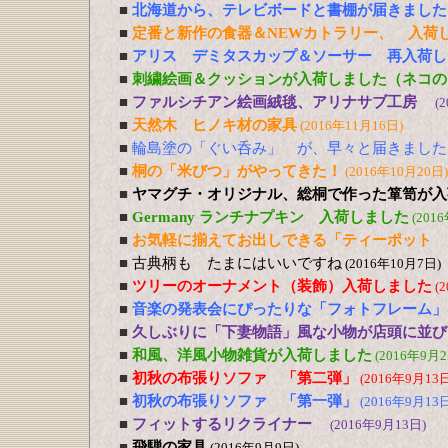
■
北海道から、テレビボードと書棚が届きました
■
定番と新作の食器＆NEWカトラリー、 入荷
■
アリス デミタスカップ＆ソーサー 再入荷し
■
刺繍絵画＆クッションが入荷しました（ネコの
■
ファルシチアン絵画絨毯、アリナサブ工房
(
■
天然木 ヒノキ材の家具
(2016年11月16日)
■
輪島塗の「ぐい呑み」 が、早々と届きました
■
桐の「米びつ」がやってきた！
(2016年10月20日)
■
ヤマグチ・オリジナル、総桐で作った箪笥が入
■
Germany ランチナプキン 入荷しました
(201
■
お気軽に揃えてお出しできる「ティーポット 
■
古典柄も たまにはいいですね
(2016年10月7日)
■
ツリーのオーナメント（装飾）入荷しました
(
■
音楽の発表会にぴったりな「フォトフレーム」
■
久しぶりに「下妻物語」風な小物が店頭に並び
■
和風、洋風小物雑貨が入荷しました
(2016年9月2
■
初秋の布張りソファ 「第二弾」
(2016年9月13日
■
初秋の布張りソファ 「第一弾」
(2016年9月13日
■
フィットするリクライナー
(2016年9月13日)
■
飛騨の家具
(2016年9月9日)