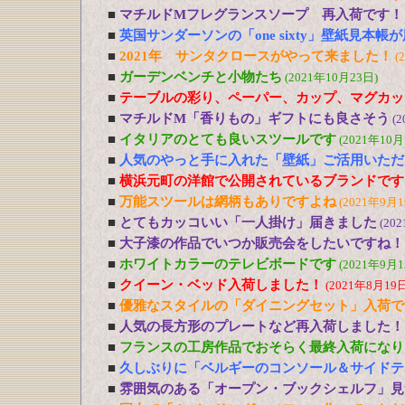
■
マチルドMフレグランスソープ 再入荷です！
■
英国サンダーソンの「one sixty」壁紙見本帳
■
2021年 サンタクロースがやって来ました！
(
■
ガーデンベンチと小物たち
(2021年10月23日)
■
テーブルの彩り、ペーパー、カップ、マグカッ
■
マチルドM「香りもの」ギフトにも良さそう
(2
■
イタリアのとても良いスツールです
(2021年10月
■
人気のやっと手に入れた「壁紙」ご活用いただ
■
横浜元町の洋館で公開されているブランドです
■
万能スツールは網柄もありですよね
(2021年9月1
■
とてもカッコいい「一人掛け」届きました
(20
■
大子漆の作品でいつか販売会をしたいですね！
■
ホワイトカラーのテレビボードです
(2021年9月1
■
クイーン・ベッド入荷しました！
(2021年8月19日
■
優雅なスタイルの「ダイニングセット」入荷で
■
人気の長方形のプレートなど再入荷しました！
■
フランスの工房作品でおそらく最終入荷になり
■
久しぶりに「ベルギーのコンソール＆サイドテ
■
雰囲気のある「オープン・ブックシェルフ」見