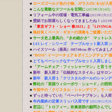
■
ローズゴールド色の小物、ガラスのC＆Sが入
■
こんな素敵なスツールを玄関に
(2023年2月24日)
■
リフォーム中の現場・電気工事編
(2023年2月21日
■
壁紙でお部屋らしくなってきましたね！
(2023
■
「東京ギフト・ショー 春2023」と「LIVING&DE
■
格好良くベース・ギターの演奏をご披露いただ
■
サータ史上最高の、”きめ細かさ” マットレ
■
LEI レイ・シリーズ テーブルセット新入荷
(
■
ハイスツール（座高）SH740cm 作ってみまし
■
”BOSS” イージーチェア＆ダイニングチェア 
■
とてもベーシックなテーブルセット入荷しまし
■
「アームチェア・フィッシャーマン」と言うそ
■
新年 新入荷２「伝統的なスタイル」はサロン
■
新年 新入荷１「クリスタルボールのシャンデ
■
弊社の「英国ウィローボウ・シェード」の照明
■
午前中の「クリスタル・シャンデリア」で ～20
■
ずっと待っていた「ペーパーナプキン」も入荷
■
年内最終の定番スリッパ入荷です
(2022年12月26
■
窓辺に「トロフィー」吹奏楽部の顧問さんでし