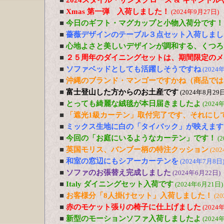
■
2024スタイル・サンタクロース & キャンド
■
Xmas 第一弾 入荷しました！
(2024年9月27日)
■
今日のギフト・マグカップと小物入荷分です！
■
薔薇デザインのテーブル３点セット入荷しまし
■
心地よさと美しいデザインが調和する、くつろ
■
２５周年のダイニングセットは、期間限定のメ
■
ソファベッドとしても活躍しそうですね
(2024
■
沖縄のブランド・マンゴーですかね（商品では
■
富士登山した方からのお土産です
(2024年8月29日
■
とっても綺麗な絨毯が本日届きましたよ
(2024
■
「遮光1級カーテン」取付完了です、それにし
■
ミックス生地に白の「タイバック」が映えます
■
今回の「お庭にいるようなカーテン」です！
(
■
英国モリス、バンブー柄の特注クッション
(20
■
和室の窓辺にもシアーカーテンを
(2024年7月8日
■
ソファのお張替え完成しました
(2024年6月22日)
■
Italy ダイニングセット入荷です
(2024年6月21日)
■
お客様分「8人掛けセット」入荷しました！
(2
■
赤のモケット張りの椅子に仕上げました
(2024
■
新型のモーションソファ入荷しましたよ
(2024