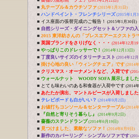
■
薔薇の油彩画 フェア
(2015年2月22日)
■
丸テーブル＆カウチソファ
(2015年1月31日)
■
ハンドペイント・フレンチシリーズ
(2015年1月3
■
イス座面の張替完成のご報告！
(2015年1月30日)
■
自然シリーズ・ダイニングセット＆ソファの入
■
2015 東洋紡さんの「ブレスエアーエクストラ
■
英国ブランドをさりげなく・・・
(2014年12月19
■
やっぱりこのドレッサーで！
(2014年12月13日)
■
丁度良いサイズのイタリーチェスト
(2014年12月
■
掛け心地の良い「ウィングチェア」です
(2014
■
クリスマス・オーナメントなど、入荷です
(20
■
ウォールナット WOODY SOFA 展示しました
■
とても味わいのある和食器が入荷中です
(2014
■
あたたか演出、マントルピースが入荷しました
■
テレビボードも白がいい？
(2014年9月2日)
■
お値打ちコンソール＆センターテーブル
(2014
■
『自然と寄りそう暮らし』
(2014年9月2日)
■
薔薇のステンドランプ
(2014年6月19日)
■
見つけました、素敵なソファ！
(2014年6月9日)
■
新作のカバーリング・シンプルソファです
(20