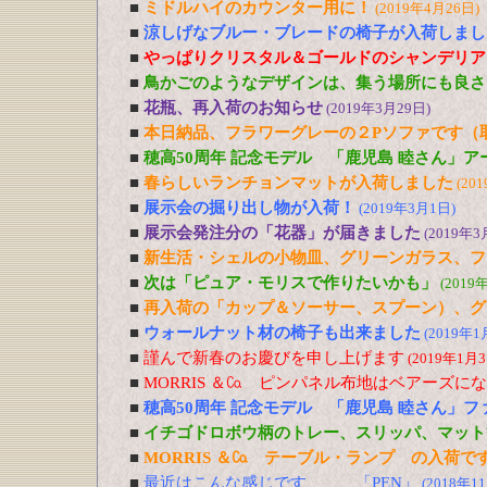
■
ミドルハイのカウンター用に！
(2019年4月26日)
■
涼しげなブルー・ブレードの椅子が入荷しまし
■
やっぱりクリスタル＆ゴールドのシャンデリア
■
鳥かごのようなデザインは、集う場所にも良さ
■
花瓶、再入荷のお知らせ
(2019年3月29日)
■
本日納品、フラワーグレーの２Pソファです（
■
穂高50周年 記念モデル 「鹿児島 睦さん」
■
春らしいランチョンマットが入荷しました
(20
■
展示会の掘り出し物が入荷！
(2019年3月1日)
■
展示会発注分の「花器」が届きました
(2019年3
■
新生活・シェルの小物皿、グリーンガラス、フ
■
次は「ピュア・モリスで作りたいかも」
(2019
■
再入荷の「カップ＆ソーサー、スプーン）、グ
■
ウォールナット材の椅子も出来ました
(2019年1
■
謹んで新春のお慶びを申し上げます
(2019年1月3
■
MORRIS ＆㏇ ピンパネル布地はベアーズに
■
穂高50周年 記念モデル 「鹿児島 睦さん」
■
イチゴドロボウ柄のトレー、スリッパ、マット
■
MORRIS ＆㏇ テーブル・ランプ の入荷で
■
最近はこんな感じです、、、「PEN」
(2018年1