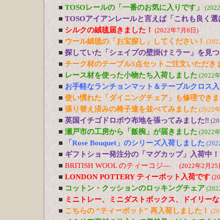
■
TOSOレールの「一番のお気に入りです」
(202
■
TOSOアイアンレールと言えば「これも良く選
■
シルクの絨毯届きました！
(2022年7月8日)
■
ウール絨毯の「お宝探し」してください！
(20
■
探していた「シェイプの壁掛けミラー」を見つ
■
チーク材のテーブル3点セットご注文いただき
■
レース材を使った小物たち入荷しました
(2022
■
お手軽なランチョンマット＆テーブルクロス入
■
使い慣れた「ダイニングチェア」も修理できま
■
張り替え済みの椅子達を並べてみました
(2022
■
英国イチゴドロボウ布地を張ってみました‼
(2
■
瀬戸市の工房から「飯椀」が届きました
(2022
■
「Rose Bouquet」のシリーズ入荷しました
(20
■
ギフトショー発注分の「マグカップ」入荷中！
■
BRITISH WOOL のティーコジ―
(2022年2月25
■
LONDON POTTERY ティーポット入荷です
(2
■
コットン・クッションのロッキングチェア
(20
■
ミニトレー、ミニダストボックス、ドイリーな
■
こちらの “ティーポット” 再入荷しました！
(2