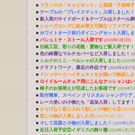
■
フランスの「キャビネット」と英国「子供椅子
■
テーブルの「プレイスマット」入荷しました！
■
新入荷のサイドボード＆テーブルはスチール脚
■
シェーズロングに組み替え可能なソファです
(
■
ホワイトオーク材のダイニングセット入荷しま
■
パシュミナ・ストール入荷です
(2020年5月5日)
■
伝統工芸、彩りの花瓶・置物など新入荷です！
■
色の綺麗なマルチカバーなど入荷しました！
(
■
シルクのミニ・ペルシャが入荷しました
(2020
■
クラフトワーク、最近の作品です
(2020年4月27日
■
ドレッサーとハイチェストをお揃いで納品しま
■
ロイドルームチェア用にこんなクッションはい
■
椅子のお張替えが完成したお客様です
(2020年3
■
取付簡単、スペイン クリスタル シャンデリア
■
レース使いの小物たち「追加入荷」してます！
■
さりげなく取り入れて欲しい小物たち②
(2020
■
更に小物が入荷しました①
(2020年2月17日)
■
そして花器と小物が入荷しました！
(2020年2月9
■
近日入荷予定②イギリスの飾り棚
(2020年1月27日