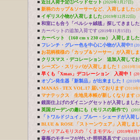
■
近日入荷予定①ベッドセット
(2020年1月27日)
■
新柄のカップ＆ソーサーなど、入荷しました
(
■
イギリス小物が入荷しました
(2019年12月22日)
■
和室にも合う「ペルシャ絨毯」探してきました
■
カーペットの追加入荷です
(2019年11月15日)
■
カーペット （160 cm x 230 cm） 入荷しました
■
フレンチ・グレー色を中心に小物が入荷中‼
(2
■
お花柄模様の「カップ＆ソーサー」が入荷しま
■
クリスマス・デコレーション 追加入荷してお
■
シーズン・スリッパが入荷しました！
(2019年1
■
早くも「Xmas」デコレーション 入荷中！
(2
■
オゾン発生器「新製品」が出来ました！
(2019
■
MANAS - TEX VOL.17 届いております
(2019年
■
マナテックス 生地見本帳が新しくなります
(
■
鏡面仕上げのダイニングセットが入荷しました
■
英国ガーデンの趣にも（モリスの新作で）
(20
■
「トワルドジュイ」ブルー・シェードが入荷し
■
BLUE & ROSE 「ストーンウェア」入荷しま
■
ウィリアムモリスの「くまモデル」
(2019年8月7
■
薔薇のモチーフが付いた照明器具です
(2019年8