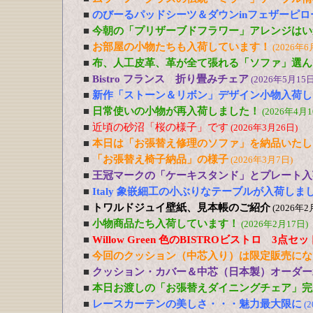
■
のびーるパッドシーツ＆ダウンinフェザーピ
■
今朝の「プリザーブドフラワー」アレンジはい
■
お部屋の小物たちも入荷しています！
(2026年6
■
布、人工皮革、革が全て張れる「ソファ」選ん
■
Bistro フランス 折り畳みチェア
(2026年5月15日
■
新作「ストーン＆リボン」デザイン小物入荷し
■
日常使いの小物が再入荷しました！
(2026年4月1
■
近頃の砂沼「桜の様子」です
(2026年3月26日)
■
本日は「お張替え修理のソファ」を納品いたし
■
「お張替え椅子納品」の様子
(2026年3月7日)
■
王冠マークの「ケーキスタンド」とプレート入
■
Italy 象嵌細工の小ぶりなテーブルが入荷しま
■
トワルドジュイ壁紙、見本帳のご紹介
(2026年2
■
小物商品たち入荷しています！
(2026年2月17日)
■
Willow Green 色のBISTROビストロ 3点
■
今回のクッション（中芯入り）は限定販売にな
■
クッション・カバー＆中芯（日本製）オーダー
■
本日お渡しの「お張替えダイニングチェア」完
■
レースカーテンの美しさ・・・魅力最大限に
(