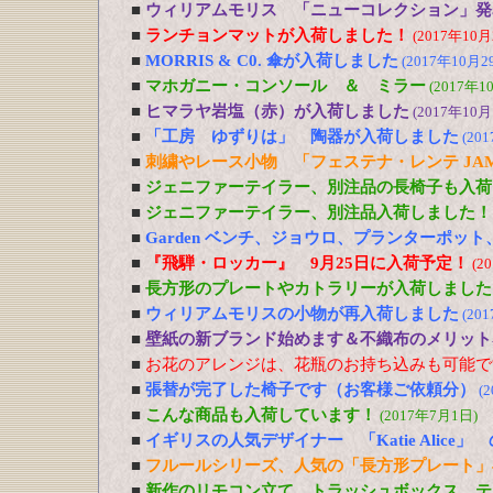
■
ウィリアムモリス 「ニューコレクション」発
■
ランチョンマットが入荷しました！
(2017年10月
■
MORRIS & C0. 傘が入荷しました
(2017年10月2
■
マホガニー・コンソール ＆ ミラー
(2017年1
■
ヒマラヤ岩塩（赤）が入荷しました
(2017年10月
■
「工房 ゆずりは」 陶器が入荷しました
(20
■
刺繍やレース小物 「フェステナ・レンテ JA
■
ジェニファーテイラー、別注品の長椅子も入荷
■
ジェニファーテイラー、別注品入荷しました！
■
Garden ベンチ、ジョウロ、プランターポッ
■
『飛騨・ロッカー』 9月25日に入荷予定！
(2
■
長方形のプレートやカトラリーが入荷しました
■
ウィリアムモリスの小物が再入荷しました
(20
■
壁紙の新ブランド始めます＆不織布のメリット
■
お花のアレンジは、花瓶のお持ち込みも可能で
■
張替が完了した椅子です（お客様ご依頼分）
(
■
こんな商品も入荷しています！
(2017年7月1日)
■
イギリスの人気デザイナー 「Katie Alic
■
フルールシリーズ、人気の「長方形プレート」
■
新作のリモコン立て、トラッシュボックス、テ