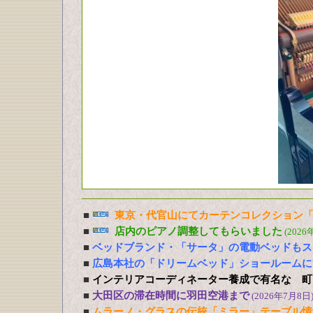
■
東京・代官山にてカーテンコレクション「
■
店内のピアノ調整してもらいました
(2026
■
ベッドブランド・「サータ」の電動ベッドもス
■
広島本社の「ドリームベッド」ショールームに
■
インテリアコーディネーター養成で有名な 町
■
大田区の滞在時間に羽田空港まで
(2026年7月8日
■
ムラーノ・グラスの伝統「ミラー」テーブル情