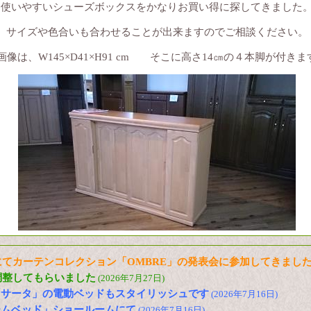
使いやすいシューズボックスをかなりお買い得に探してきました
サイズや色合いも合わせることが出来ますのでご相談ください。
画像は、W145×D41×H91 cm そこに高さ14㎝の４本脚が付きま
てカーテンコレクション「OMBRE」の発表会に参加してきまし
調整してもらいました
(2026年7月27日)
「サータ」の電動ベッドもスタイリッシュです
(2026年7月16日)
ームベッド」ショールームにて
(2026年7月16日)