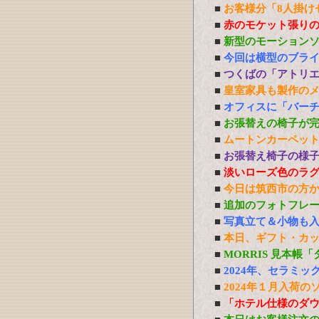
■
お客様分「8人掛け
■
赤のモケット張り
■
新型のモーション
■
今回は横型のブラ
■
つくばの「アトリ
■
皇室家具も製作の
■
オフィスに「バーチ
■
お張替えの椅子が
■
ムートンカーペッ
■
お張替え椅子の様
■
淡いローズ色のラ
■
今日は筑西市の方
■
追加のフォトフレ
■
写真立て＆小物も
■
本日、ギフト・カ
■
MORRIS 見本帳
■
2024年、セラミ
■
2024年１月入荷の
■
「ホテル仕様のダ