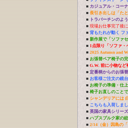
■
カジュアル・コー
■
長引き出しは「た
■
トラバーチンのよう
■
現場お仕事完了後
■
背もたれが動く フ
■
新作展で「ソファ
■
1点限り「ソファ・
■
2025 Autumn 
■
お張替ペア椅子の
■
G.W. 前に小物な
■
定番柄からのお張
■
お客様ご注文の鏡
■
お椅子の準備・仕
■
椅子お直しのこと
■
シャンデリアには 白熱
■
こちらも入荷しま
■
英国の家具シリー
■
ハプスブルク家の
■
2/14（金）因島