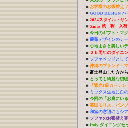
■
人気の「ダウンピ
■
お客様のお張替え
■
GOOD DESIG
■
2024スタイル・サ
■
Xmas 第一弾 入
■
今日のギフト・マ
■
薔薇デザインのテ
■
心地よさと美しい
■
２５周年のダイニ
■
ソファベッドとし
■
沖縄のブランド・
■
富士登山した方か
■
とっても綺麗な絨
■
「遮光1級カーテン
■
ミックス生地に白
■
今回の「お庭にい
■
英国モリス、バン
■
和室の窓辺にもシ
■
ソファのお張替え
■
Italy ダイニング