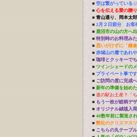
■
空は繋がっている
(
■
心を伝える愛の贈り物 P
■
青山通り、岡本太
■
2月２日節分 お客
■
鹿沼市の山の方へ
■
特別時のお料理み
■
思いがけずに「鎌
■
赤城山の麓であれ
■
珈琲とクッキーで
■
ツインシェードの
■
プライベート事で
■
ご訪問の度に完成
■
新年の準備を始め
■
道の駅お土産？「
■
もう一枚が総柄デ
■
オリジナル絨毯入
■
40数年前に製造さ
■
弊社のクリスマス
■
こちらの丸テーブ