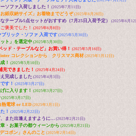
ナーソファ入荷しました！
(2025年7月11日)
とお紙収納サイズ」お着物までどうぞ
(2025年6月28日)
なテーブル5点セットがおすすめ（7月25日入荷予定）
(2025年6月12
にご褒美でした！
(2025年6月8日)
ァブリック・ソファ 入荷です
(2025年5月30日)
セット」を選定中
(2025年5月30日)
ベッド・テーブルなど」お買い得！
(2025年5月16日)
and Winter コレクションから クリスマス商材
(2025年5月12日)
完成！
(2025年5月10日)
ど補充できました！
(2025年4月24日)
替え完成しました
(2025年4月3日)
台です！
(2025年3月27日)
上げに入ります！
(2025年3月27日)
で
(2025年3月17日)
電球 or LED
(2025年3月1日)
した！
(2025年2月22日)
ズ、また出逢えますように…
(2025年2月21日)
紋章・お菓子の都ウィーンから
(2025年2月21日)
の「デコポン」さんのこと
(2025年2月14日)