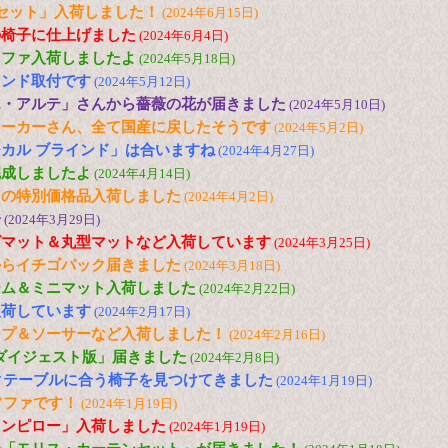
セット」入荷しました！
(2024年6月15日)
の椅子に仕上げました
(2024年6月4日)
ソファ入荷しましたよ
(2024年5月18日)
インド取付です
(2024年5月12日)
エ・アルテ」さんから薔薇の花が届きました
(2024年5月10日)
メーカーさん、全て国産に戻したそうです
(2024年5月2日)
カル ブラインド」は合いますね
(2024年4月27日)
完成しましたよ
(2024年4月14日)
トの特別価格品入荷しました
(2024年4月2日)
子
(2024年3月29日)
グマット＆丸型マットなど入荷しています
(2024年3月25日)
からイチゴパック届きました
(2024年3月18日)
ーム＆ミニマット入荷しました
(2024年2月22日)
入荷しています
(2024年2月17日)
ップ＆ソーサーなど入荷しました！
(2024年2月16日)
「ダイジェスト版」届きました
(2024年2月8日)
ックテーブルに合う椅子を見つけてきました
(2024年1月19日)
ソファです！
(2024年1月19日)
ウンピロー」入荷しました
(2024年1月19日)