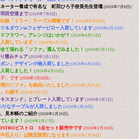
ィネーター養成で有名な 町田ひろ子校長先生登壇
(2026年7月8日)
に羽田空港まで
(2026年7月8日)
の伝統「ミラー」テーブル情報です！
(2026年6月30日)
ツ＆ダウンinフェザーピロー入荷しています
(2026年6月30日)
ブドフラワー」アレンジはいかが？
(2026年6月15日)
も入荷しています！
(2026年6月13日)
が全て張れる「ソファ」選んでみました！
(2026年5月15日)
 折り畳みチェア
(2026年5月15日)
リボン」デザイン小物入荷しました
(2026年4月24日)
再入荷しました！
(2026年4月10日)
様子」です
(2026年3月26日)
修理のソファ」を納品いたしました
(2026年3月22日)
品」の様子
(2026年3月7日)
ーキスタンド」とプレート入荷しています
(2026年3月5日)
の小ぶりなテーブルが入荷しました
(2026年2月26日)
紙、見本帳のご紹介
(2026年2月26日)
しています！
(2026年2月17日)
 色のBISTROビストロ 3点セット販売中です
(2026年2月16日)
（中芯入り）は限定販売になります
(2026年1月30日)