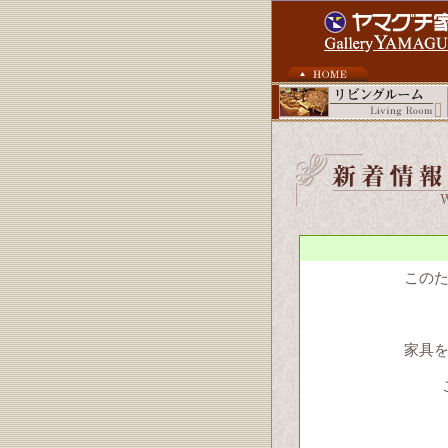
この
家具