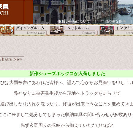
取扱い商品について
｜
年間の主な催事
新作シューズボックスが入荷しました
たびは大雨被害にあわれた皆様へ、謹んで心からお見舞いを申し上
弊社なりに被害発生後から現地へトラックを走らせて
を運び出したり汚れを洗ったり、修復が出来そうなことを進めてき
ここに来まして処分してしまった収納家具の問い合わせが多数あり
先ず玄関周りの収納から揃えていただければと