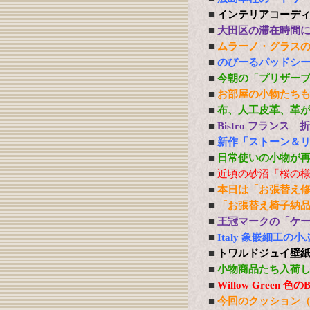
■
インテリアコーデ
■
大田区の滞在時間
■
ムラーノ・グラス
■
のびーるパッドシー
■
今朝の「プリザー
■
お部屋の小物たち
■
布、人工皮革、革
■
Bistro フランス
■
新作「ストーン＆
■
日常使いの小物が
■
近頃の砂沼「桜の
■
本日は「お張替え
■
「お張替え椅子納
■
王冠マークの「ケ
■
Italy 象嵌細工
■
トワルドジュイ壁
■
小物商品たち入荷
■
Willow Green
■
今回のクッション