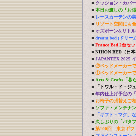
■
クッション・カバ
■
本日お渡しの「お
■
レースカーテンの
■
リゾート空間にも
■
オズボーン&リトル社
■
dream bed 
■
France Bed 
■
NIHON BED（
■
JAPANTEX 20
■
②ベッドメーカー
■
①ベッドメーカー
■
Arts & Craft
■
「トワル・ド・ジ
■
年内仕上げ予定の
■
お椅子の張替えご
■
ソファ・メンテナ
■
「ギフト・マグ」
■
久しぶりの「バタ
■
第100回 東京ギフ
■
ファインストーン