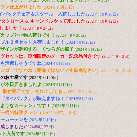
ロー・リフワージュ」入荷しております
(2024年11月2日)
ソファ仕上がりました
(2024年10月26日)
N ハイバックチェア＆スツール 入荷しました
(2024年10月18日)
ンタクロース & キャンドルやって来ました
(2024年10月12日)
荷しました！
(2024年9月27日)
グカップと小物入荷分です！
(2024年9月20日)
ーブル３点セット入荷しました！
(2024年9月20日)
デザインが調和する、くつろぎの椅子
(2024年9月2日)
ングセットは、期間限定のメーカー記念品付きです
(2024年9月2日)
ても活躍しそうですね
(2024年9月2日)
マンゴーですかね（商品ではないです御免なさい）
(2024年8月31日)
らのお土産です
(2024年8月29日)
毯が本日届きましたよ
(2024年8月17日)
」取付完了です、それにしても…
(2024年8月3日)
の「タイバック」が映えますね！
(2024年8月2日)
るようなカーテン」です！
(2024年8月1日)
ブー柄の特注クッション
(2024年7月18日)
アーカーテンを
(2024年7月8日)
完成しました
(2024年6月22日)
セット入荷です
(2024年6月21日)