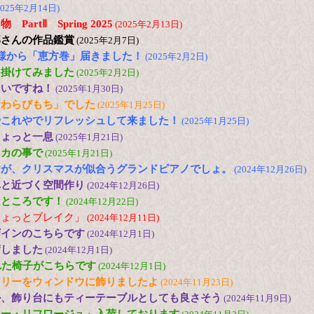
2025年2月14日)
artⅡ Spring 2025
(2025年2月13日)
郎さんの作品鑑賞
(2025年2月7日)
様から「恵方巻」届きました！
(2025年2月2日)
出掛けてみました
(2025年2月2日)
たいですね！
(2025年1月30日)
倉わらびもち」でした
(2025年1月25日)
やこれやでリフレッシュして来ました！
(2025年1月25日)
ちょっと一息
(2025年1月21日)
メカの事で
(2025年1月21日)
すが、クリスマスが似合うグランドピアノでしょ。
(2024年12月26日)
へと近づく空間作り
(2024年12月26日)
たところです！
(2024年12月22日)
ちょっとブレイク」
(2024年12月11日)
ザインのこちらです
(2024年12月1日)
荷しました
(2024年12月1日)
れた椅子がこちらです
(2024年12月1日)
ツリーをウィンドウに飾りましたよ
(2024年11月23日)
ル、飾り台にもティーテーブルとしても良さそう
(2024年11月9日)