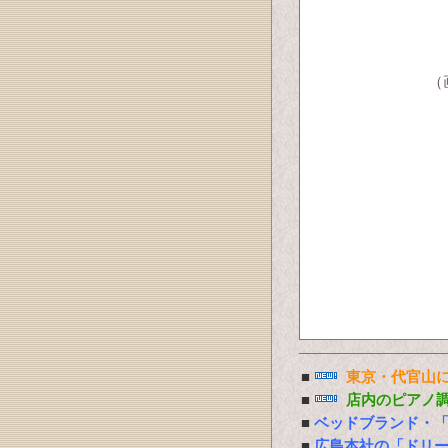
（
■
東京・代官山に
■
店内のピアノ
■
ベッドブランド・
■
広島本社の「ドリ