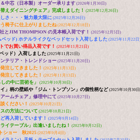
ー＆中芯（日本製）オーダー承ります
(2026年1月30日)
張替えダイニングチェア」完成しました！
(2025年12月26日)
美しさ・・・魅力最大限に
(2025年12月26日)
合う椅子に仕上がりましたね
(2025年12月18日)
とJIM THOMPSON の見本帳入荷です！
(2025年12月5日)
(ドリームベッド) ホテルライクなベッドセット入荷しました
(2025年11月22日
2台セットでお買い得品入荷です！
(2025年11月21日)
日本ベッド）入荷しました
(2025年11月21日)
25 インテリア・トレンドショー
(2025年11月20日)
で発注してきました！
(2025年11月13日)
で発注してきました！
(2025年11月13日)
s「暮らしの中に芸術を」
(2025年10月30日)
ュイ」柄の壁紙や「ジム・トンプソン」の個性柄など
(2025年10月30日
「アームチェア」修理中にて
(2025年10月27日)
相談ください！
(2025年10月21日)
ンスの方法について
(2025年10月21日)
など再入荷しています！
(2025年9月14日)
フライテーブル」出逢いましたね！
(2025年9月12日)
トショー 秋2025
(2025年9月4日)
（メラミン）天板・テーブルセット入荷しました
(2025年7月25日)