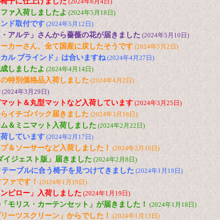
の椅子に仕上げました
(2024年6月4日)
ソファ入荷しましたよ
(2024年5月18日)
インド取付です
(2024年5月12日)
エ・アルテ」さんから薔薇の花が届きました
(2024年5月10日)
メーカーさん、全て国産に戻したそうです
(2024年5月2日)
カル ブラインド」は合いますね
(2024年4月27日)
完成しましたよ
(2024年4月14日)
トの特別価格品入荷しました
(2024年4月2日)
子
(2024年3月29日)
グマット＆丸型マットなど入荷しています
(2024年3月25日)
からイチゴパック届きました
(2024年3月18日)
ーム＆ミニマット入荷しました
(2024年2月22日)
入荷しています
(2024年2月17日)
ップ＆ソーサーなど入荷しました！
(2024年2月16日)
「ダイジェスト版」届きました
(2024年2月8日)
ックテーブルに合う椅子を見つけてきました
(2024年1月19日)
ソファです！
(2024年1月19日)
ウンピロー」入荷しました
(2024年1月19日)
の「モリス・カーテンセット」が届きました！
(2024年1月18日)
プリーツスクリーン」からでした！
(2024年1月15日)