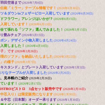
に羽田空港まで
(2026年7月8日)
の伝統「ミラー」テーブル情報です！
(2026年6月30日)
ツ＆ダウンinフェザーピロー入荷しています
(2026年6月30日)
ブドフラワー」アレンジはいかが？
(2026年6月15日)
も入荷しています！
(2026年6月13日)
が全て張れる「ソファ」選んでみました！
(2026年5月15日)
 折り畳みチェア
(2026年5月15日)
リボン」デザイン小物入荷しました
(2026年4月24日)
再入荷しました！
(2026年4月10日)
様子」です
(2026年3月26日)
修理のソファ」を納品いたしました
(2026年3月22日)
品」の様子
(2026年3月7日)
ーキスタンド」とプレート入荷しています
(2026年3月5日)
の小ぶりなテーブルが入荷しました
(2026年2月26日)
紙、見本帳のご紹介
(2026年2月26日)
しています！
(2026年2月17日)
 色のBISTROビストロ 3点セット販売中です
(2026年2月16日)
（中芯入り）は限定販売になります
(2026年1月30日)
ー＆中芯（日本製）オーダー承ります
(2026年1月30日)