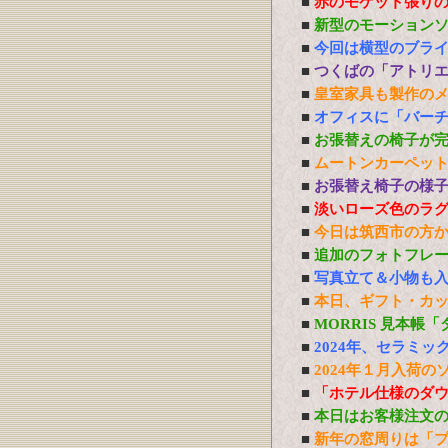
■
赤のモケット張り
■
新型のモーション
■
今回は横型のブラ
■
つくばの「アトリ
■
皇室家具も製作の
■
オフィスに「バーチ
■
お張替えの椅子が
■
ムートンカーペッ
■
お張替え椅子の様
■
淡いローズ色のラ
■
今日は筑西市の方
■
追加のフォトフレ
■
写真立て＆小物も
■
本日、ギフト・カ
■
MORRIS 見本帳
■
2024年、セラミ
■
2024年１月入荷の
■
「ホテル仕様のダ
■
本日はお客様注文
■
新年の窓周りは「