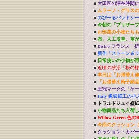
■
大田区の滞在時間
■
ムラーノ・グラス
■
のびーるパッドシー
■
今朝の「プリザー
■
お部屋の小物たち
■
布、人工皮革、革
■
Bistro フランス
■
新作「ストーン＆
■
日常使いの小物が
■
近頃の砂沼「桜の
■
本日は「お張替え
■
「お張替え椅子納
■
王冠マークの「ケ
■
Italy 象嵌細工
■
トワルドジュイ壁
■
小物商品たち入荷
■
Willow Green
■
今回のクッション
■
クッション・カバ