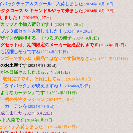
N ハイバックチェア＆スツール 入荷しました
(2024年10月18日)
ンタクロース & キャンドルやって来ました
(2024年10月12日)
荷しました！
(2024年9月27日)
グカップと小物入荷分です！
(2024年9月20日)
ーブル３点セット入荷しました！
(2024年9月20日)
デザインが調和する、くつろぎの椅子
(2024年9月2日)
ングセットは、期間限定のメーカー記念品付きです
(2024年9月2日)
ても活躍しそうですね
(2024年9月2日)
マンゴーですかね（商品ではないです御免なさい）
(2024年8月31日)
らのお土産です
(2024年8月29日)
毯が本日届きましたよ
(2024年8月17日)
」取付完了です、それにしても…
(2024年8月3日)
の「タイバック」が映えますね！
(2024年8月2日)
るようなカーテン」です！
(2024年8月1日)
ブー柄の特注クッション
(2024年7月18日)
アーカーテンを
(2024年7月8日)
完成しました
(2024年6月22日)
セット入荷です
(2024年6月21日)
セット」入荷しました！
(2024年6月15日)