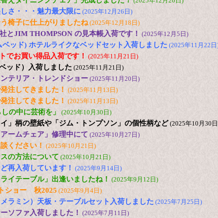
張替えダイニングチェア」完成しました！
(2025年12月26日)
美しさ・・・魅力最大限に
(2025年12月26日)
合う椅子に仕上がりましたね
(2025年12月18日)
とJIM THOMPSON の見本帳入荷です！
(2025年12月5日)
(ドリームベッド) ホテルライクなベッドセット入荷しました
(2025年11月22日
2台セットでお買い得品入荷です！
(2025年11月21日)
日本ベッド）入荷しました
(2025年11月21日)
25 インテリア・トレンドショー
(2025年11月20日)
で発注してきました！
(2025年11月13日)
で発注してきました！
(2025年11月13日)
s「暮らしの中に芸術を」
(2025年10月30日)
ュイ」柄の壁紙や「ジム・トンプソン」の個性柄など
(2025年10月30日
「アームチェア」修理中にて
(2025年10月27日)
相談ください！
(2025年10月21日)
ンスの方法について
(2025年10月21日)
など再入荷しています！
(2025年9月14日)
フライテーブル」出逢いましたね！
(2025年9月12日)
トショー 秋2025
(2025年9月4日)
（メラミン）天板・テーブルセット入荷しました
(2025年7月25日)
ナーソファ入荷しました！
(2025年7月11日)