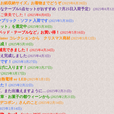
とお紙収納サイズ」お着物までどうぞ
(2025年6月28日)
なテーブル5点セットがおすすめ（7月25日入荷予定）
(2025年6月12
にご褒美でした！
(2025年6月8日)
ァブリック・ソファ 入荷です
(2025年5月30日)
セット」を選定中
(2025年5月30日)
ベッド・テーブルなど」お買い得！
(2025年5月16日)
and Winter コレクションから クリスマス商材
(2025年5月12日)
完成！
(2025年5月10日)
ど補充できました！
(2025年4月24日)
替え完成しました
(2025年4月3日)
台です！
(2025年3月27日)
上げに入ります！
(2025年3月27日)
で
(2025年3月17日)
電球 or LED
(2025年3月1日)
した！
(2025年2月22日)
ズ、また出逢えますように…
(2025年2月21日)
紋章・お菓子の都ウィーンから
(2025年2月21日)
の「デコポン」さんのこと
(2025年2月14日)
2025年2月14日)