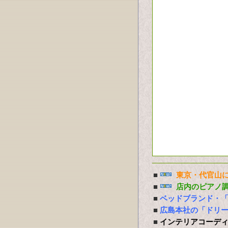
■
東京・代官山に
■
店内のピアノ
■
ベッドブランド・
■
広島本社の「ドリ
■
インテリアコーデ