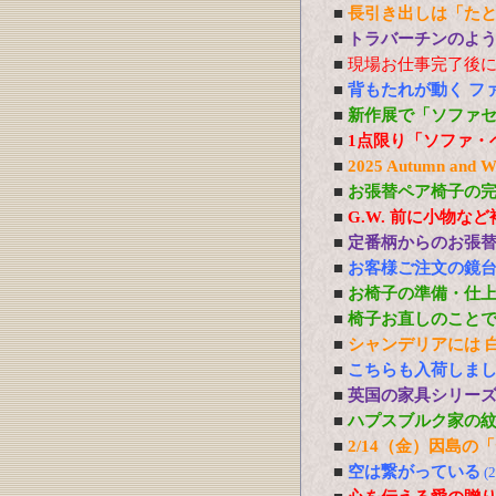
■
長引き出しは「た
■
トラバーチンのよう
■
現場お仕事完了後
■
背もたれが動く フ
■
新作展で「ソファ
■
1点限り「ソファ・
■
2025 Autumn 
■
お張替ペア椅子の
■
G.W. 前に小物な
■
定番柄からのお張
■
お客様ご注文の鏡
■
お椅子の準備・仕
■
椅子お直しのこと
■
シャンデリアには 白熱
■
こちらも入荷しま
■
英国の家具シリー
■
ハプスブルク家の
■
2/14（金）因島
■
空は繋がっている
(