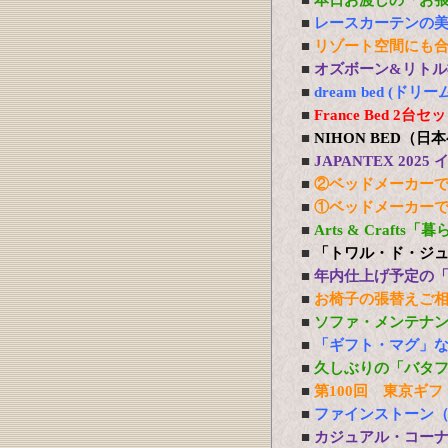
■
本日お渡しの「お
■
レースカーテンの
■
リゾート空間にも
■
オズボーン&リトル社
■
dream bed 
■
France Bed 
■
NIHON BED（
■
JAPANTEX 20
■
②ベッドメーカー
■
①ベッドメーカー
■
Arts & Craft
■
「トワル・ド・ジ
■
年内仕上げ予定の
■
お椅子の張替えご
■
ソファ・メンテナ
■
「ギフト・マグ」
■
久しぶりの「バタ
■
第100回 東京ギフ
■
ファインストーン
■
カジュアル・コー