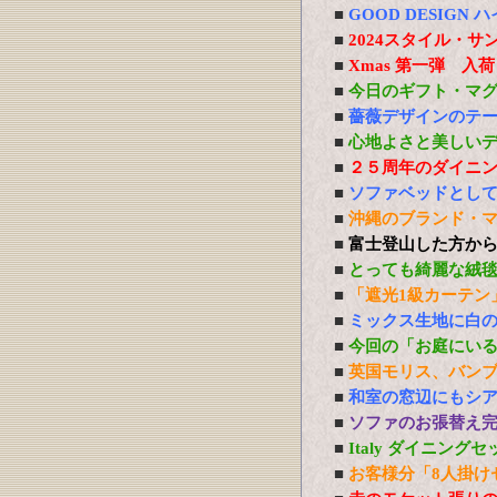
■
GOOD DESIG
■
2024スタイル・サ
■
Xmas 第一弾 入
■
今日のギフト・マ
■
薔薇デザインのテ
■
心地よさと美しい
■
２５周年のダイニ
■
ソファベッドとし
■
沖縄のブランド・
■
富士登山した方か
■
とっても綺麗な絨
■
「遮光1級カーテン
■
ミックス生地に白
■
今回の「お庭にい
■
英国モリス、バン
■
和室の窓辺にもシ
■
ソファのお張替え
■
Italy ダイニング
■
お客様分「8人掛け