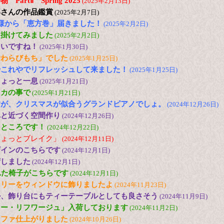
artⅡ Spring 2025
(2025年2月13日)
郎さんの作品鑑賞
(2025年2月7日)
様から「恵方巻」届きました！
(2025年2月2日)
出掛けてみました
(2025年2月2日)
たいですね！
(2025年1月30日)
倉わらびもち」でした
(2025年1月25日)
やこれやでリフレッシュして来ました！
(2025年1月25日)
ちょっと一息
(2025年1月21日)
メカの事で
(2025年1月21日)
すが、クリスマスが似合うグランドピアノでしょ。
(2024年12月26日)
へと近づく空間作り
(2024年12月26日)
たところです！
(2024年12月22日)
ちょっとブレイク」
(2024年12月11日)
ザインのこちらです
(2024年12月1日)
荷しました
(2024年12月1日)
れた椅子がこちらです
(2024年12月1日)
ツリーをウィンドウに飾りましたよ
(2024年11月23日)
ル、飾り台にもティーテーブルとしても良さそう
(2024年11月9日)
ロー・リフワージュ」入荷しております
(2024年11月2日)
ソファ仕上がりました
(2024年10月26日)