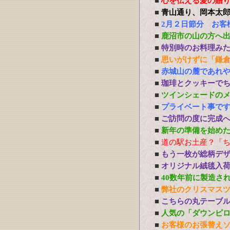
■
心を伝える愛の贈り物 P
■
青山通り、岡本太
■
2月２日節分 お客
■
鹿沼市の山の方へ
■
特別時のお料理み
■
思いがけずに「鎌
■
赤城山の麓であれ
■
珈琲とクッキーで
■
ツインシェードの
■
プライベート事で
■
ご訪問の度に完成
■
新年の準備を始め
■
道の駅お土産？「
■
もう一枚が総柄デ
■
オリジナル絨毯入
■
40数年前に製造さ
■
弊社のクリスマス
■
こちらの丸テーブ
■
人気の「ダウンピ
■
お客様のお張替え