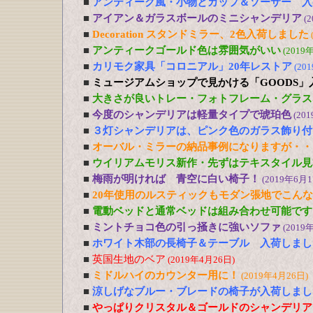
■
アンティーク風・小物とカップ＆ソーサー 入
■
アイアン＆ガラスボールのミニシャンデリア
(
■
Decoration スタンドミラー、2色入荷しました
■
アンティークゴールド色は雰囲気がいい
(2019
■
カリモク家具「コロニアル」20年レストア
(20
■
ミュージアムショップで見かける「GOODS」
■
大きさが良いトレー・フォトフレーム・グラス
■
今度のシャンデリアは軽量タイプで琥珀色
(20
■
３灯シャンデリアは、ピンク色のガラス飾り付
■
オーバル・ミラーの納品事例になりますが・・
■
ウイリアムモリス新作・先ずはテキスタイル見
■
梅雨が明ければ 青空に白い椅子！
(2019年6月1
■
20年使用のルスティックもモダン張地でこん
■
電動ベッドと通常ベッドは組み合わせ可能です
■
ミントチョコ色の引っ掻きに強いソファ
(2019
■
ホワイト木部の長椅子＆テーブル 入荷しまし
■
英国生地のベア
(2019年4月26日)
■
ミドルハイのカウンター用に！
(2019年4月26日)
■
涼しげなブルー・ブレードの椅子が入荷しまし
■
やっぱりクリスタル＆ゴールドのシャンデリア