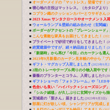
■
オーダーメイドの「マットレス」登場です！
(
■
寝心地の主役はマットレス。（カタログより）
■
コブラン織のクッションカバーとウサギさん
(
■
2023 Xmas サンタクロースやオーナメント入
■
ウォールランプ＆壁紙の組み合わせ（玄関編）
■
ボーダーがアクセントの「プレーンシェード」
■
こんな素敵な家具をお届けしてきました！
(20
■
プライベートで砂沼で釣りをしてきました！
(
■
絶賛建築中ですが、続々納品始まりました！
(
■
「新築時」から再び「今回」のカーテンも選ん
■
2023年9月新着のカーテン見本帳の中から「
■
ギフト・マグカップ入荷しました❣
(2023年9月2
■
2段のトレーやテーブル周りの小物入荷中です
■
薔薇のプランターとコラム、入荷しました‼
(2
■
ギフトショーの「フォトフレーム」や「LED
■
色合いも良い「ハイバック＋シェーズロング」
■
「シルク絨毯」が久しぶりに玄関サイズから揃
■
茨城産の「梨さん」届きました
(2023年9月3日)
■
部屋に灯が欲しい頃、シャンデリアが完成しま
■
１８灯のシャンデリアを納品してきました
(20