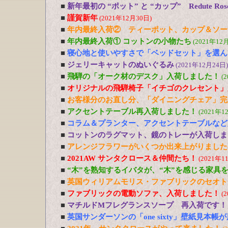
■
新年最初の “ポット” と “カップ” Redute R
■
謹賀新年
(2021年12月30日)
■
年内最終入荷② ティーポット、カップ＆ソー
■
年内最終入荷① コットンの小物たち
(2021年12
■
寝心地と使いやすさで「ベッドセット」を選ん
■
ジェリーキャットのぬいぐるみ
(2021年12月24日)
■
飛騨の「オーク材のデスク」入荷しました！
(
■
オリジナルの飛騨椅子「イチゴのクレセント」
■
お客様分のお直し分、「ダイニングチェア」完
■
アクセントテーブル再入荷しました！
(2021年1
■
コラム＆プランター、アクセントテーブルなど
■
コットンのラグマット、鏡のトレーが入荷しま
■
アレンジフラワーがいくつか出来上がりました
■
2021AW サンタクロース＆仲間たち！
(2021年1
■
“木”を熟知するイバタが、“木”を感じる家具
■
英国ウィリアムモリス・ファブリックのセオト
■
ファブリックの電動ソファ、入荷しました！
(
■
マチルドMフレグランスソープ 再入荷です！
■
英国サンダーソンの「one sixty」壁紙見本帳