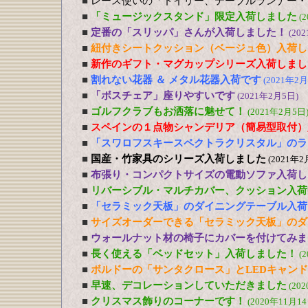
■
レース使いの「ドイリー、テーブルランナー・
■
「ミュージックスタンド」限定入荷しました
(
■
定番の「スリッパ」さんが入荷しました！
(20
■
紐付きシートクッション（ベージュ色）入荷し
■
新作のギフト・マグカップシリーズ入荷しまし
■
割れない花器 ＆ メタル花器入荷です
(2021年2月
■
「ボスチェア」座りやすいです
(2021年2月5日)
■
ゴルフクラブもお洒落に魅せて！
(2021年2月5日
■
スペインの１点物シャンデリア（簡易型取付）
■
「スワロフスキースペクトラクリスタル」のラ
■
国産・竹家具のシリーズ入荷しました
(2021年2
■
布張り・コンパクトサイズの電動ソファ入荷し
■
リバーシブル・マルチカバー、クッション入荷
■
「セラミック天板」のダイニングテーブル入荷
■
サイズオーダーできる「セラミック天板」のダ
■
ウォールナット材の椅子にカバーを付けてみま
■
長く使える「ベッドセット」入荷しました！
(
■
ボルドーの「サンタクロース」とLEDキャン
■
早速、デコレーションしていただきました
(20
■
クリスマス飾りのコーナーです！
(2020年11月14