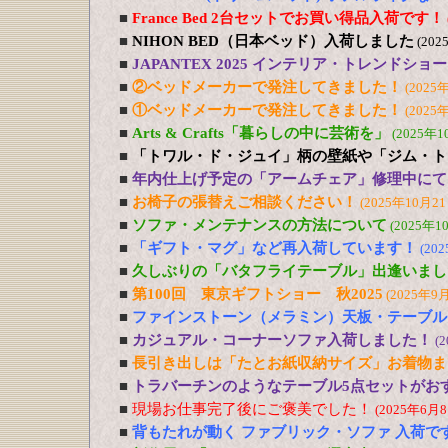
■
France Bed 2台セットでお買い得品入荷です！
■
NIHON BED（日本ベッド）入荷しました
(202
■
JAPANTEX 2025 インテリア・トレンドショー
■
②ベッドメーカーで発注してきました！
(2025
■
①ベッドメーカーで発注してきました！
(2025
■
Arts & Crafts「暮らしの中に芸術を」
(2025年1
■
「トワル・ド・ジュイ」柄の壁紙や「ジム・ト
■
年内仕上げ予定の「アームチェア」修理中にて
■
お椅子の張替えご相談ください！
(2025年10月21
■
ソファ・メンテナンスの方法について
(2025年1
■
「ギフト・マグ」など再入荷しています！
(20
■
久しぶりの「バタフライテーブル」出逢いまし
■
第100回 東京ギフトショー 秋2025
(2025年9
■
ファインストーン（メラミン）天板・テーブル
■
カジュアル・コーナーソファ入荷しました！
(
■
長引き出しは「たとお紙収納サイズ」お着物ま
■
トラバーチンのようなテーブル5点セットがおす
■
現場お仕事完了後にご褒美でした！
(2025年6月8
■
背もたれが動く ファブリック・ソファ 入荷で