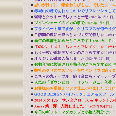
■
思いがけずに「鎌倉わらびもち」でした
(2025
■
赤城山の麓であれやこれやでリフレッシュして
■
珈琲とクッキーでちょっと一息
(2025年1月21日)
■
ツインシェードのメカの事で
(2025年1月21日)
■
プライベート事ですが、クリスマスが似合うグ
■
ご訪問の度に完成へと近づく空間作り
(2024年1
■
新年の準備を始めたところです！
(2024年12月22
■
道の駅お土産？「ちょっとブレイク」
(2024年1
■
もう一枚が総柄デザインのこちらです
(2024年1
■
オリジナル絨毯入荷しました
(2024年12月1日)
■
40数年前に製造された椅子がこちらです
(2024
■
弊社のクリスマスツリーをウィンドウに飾りま
■
こちらの丸テーブル、飾り台にもティーテーブ
■
人気の「ダウンピロー・リフワージュ」入荷し
■
お客様のお張替えソファ仕上がりました
(2024
■
GOOD DESIGN ハイバックチェア＆スツー
■
2024スタイル・サンタクロース & キャンド
■
Xmas 第一弾 入荷しました！
(2024年9月27日)
■
今日のギフト・マグカップと小物入荷分です！