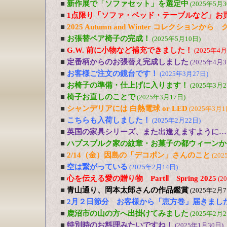
■
新作展で「ソファセット」を選定中
(2025年5月3
■
1点限り「ソファ・ベッド・テーブルなど」お
■
2025 Autumn and Winter コレクションか
■
お張替ペア椅子の完成！
(2025年5月10日)
■
G.W. 前に小物など補充できました！
(2025年4月
■
定番柄からのお張替え完成しました
(2025年4月3
■
お客様ご注文の鏡台です！
(2025年3月27日)
■
お椅子の準備・仕上げに入ります！
(2025年3月2
■
椅子お直しのことで
(2025年3月17日)
■
シャンデリアには 白熱電球 or LED
(2025年3月1
■
こちらも入荷しました！
(2025年2月22日)
■
英国の家具シリーズ、また出逢えますように…
■
ハプスブルク家の紋章・お菓子の都ウィーンか
■
2/14（金）因島の「デコポン」さんのこと
(202
■
空は繋がっている
(2025年2月14日)
■
心を伝える愛の贈り物 PartⅡ Spring 2025
(2
■
青山通り、岡本太郎さんの作品鑑賞
(2025年2月7
■
2月２日節分 お客様から「恵方巻」届きまし
■
鹿沼市の山の方へ出掛けてみました
(2025年2月2
■
特別時のお料理みたいですね！
(2025年1月30日)