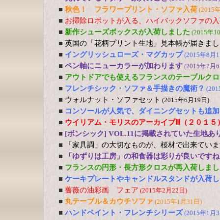
■
秋色！ フラワープリント・ソファ入荷
(2015
■
お掃除ロボットが入る、ハイバックソファの入
■
新作シューズボックスが入荷しました
(2015年1
■
英国の「花柄プリント生地」見本帳が届きまし
■
イングリッシュローズ・マグカップ
(2015年8月1
■
ペン軸にニューカラーが加わります
(2015年7月6
■
アウトドアでも使えるフランスのテーブルクロ
■
フレンチシック・ソファ＆手描きの魔術？
(20
■
ウォルナット・ソファセット
(2015年6月19日)
■
コンソールが人気で、ダイニングセットも追加
■
ウイリアム・モリスのアーカイブⅢ（２０１５
■
[ボンシック] VOL.11に掲載されていた生地あ
■
「家具調」の大切なものが、桜材で出来ていま
■
「ゆずりは工房」の和食器は彩りが良いですね
■
フランスの円形・長方形クロスが再入荷しまし
■
ケーキプレートやキャンドルスタンドが入荷し
■
薔薇の油彩画 フェア
(2015年2月22日)
■
丸テーブル＆カウチソファ
(2015年1月31日)
■
ハンドペイント・フレンチシリーズ
(2015年1月3