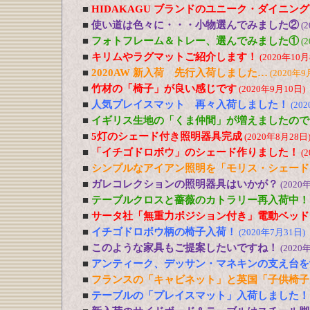
■
HIDAKAGU ブランドのユニーク・ダイニン
■
使い道は色々に・・・小物選んでみました②
(
■
フォトフレーム＆トレー、選んでみました①
(
■
キリムやラグマットご紹介します！
(2020年10月
■
2020AW 新入荷 先行入荷しました…
(2020年9
■
竹材の「椅子」が良い感じです
(2020年9月10日)
■
人気プレイスマット 再々入荷しました！
(20
■
イギリス生地の「くま仲間」が増えましたので
■
5灯のシェード付き照明器具完成
(2020年8月28日
■
「イチゴドロボウ」のシェード作りました！
(
■
シンプルなアイアン照明を「モリス・シェード
■
ガレコレクションの照明器具はいかが？
(2020
■
テーブルクロスと薔薇のカトラリー再入荷中！
■
サータ社「無重力ポジション付き」電動ベッド
■
イチゴドロボウ柄の椅子入荷！
(2020年7月31日)
■
このような家具もご提案したいですね！
(2020
■
アンティーク、デッサン・マネキンの支え台を
■
フランスの「キャビネット」と英国「子供椅子
■
テーブルの「プレイスマット」入荷しました！