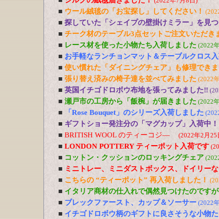
■
シルクの絨毯届きました！
(2022年7月8日)
■
ウール絨毯の「お宝探し」してください！
(20
■
探していた「シェイプの壁掛けミラー」を見つ
■
チーク材のテーブル3点セットご注文いただき
■
レース材を使った小物たち入荷しました
(2022
■
お手軽なランチョンマット＆テーブルクロス入
■
使い慣れた「ダイニングチェア」も修理できま
■
張り替え済みの椅子達を並べてみました
(2022
■
英国イチゴドロボウ布地を張ってみました‼
(2
■
瀬戸市の工房から「飯椀」が届きました
(2022
■
「Rose Bouquet」のシリーズ入荷しました
(20
■
ギフトショー発注分の「マグカップ」入荷中！
■
BRITISH WOOL のティーコジ―
(2022年2月25
■
LONDON POTTERY ティーポット入荷です
(2
■
コットン・クッションのロッキングチェア
(20
■
ミニトレー、ミニダストボックス、ドイリーな
■
こちらの “ティーポット” 再入荷しました！
(2
■
イタリア商材の仕入れで偶然見つけたのですが
■
ブレックファースト、カップ＆ソーサー
(2022
■
イチゴドロボウ柄のギフトに良さそうな小物た