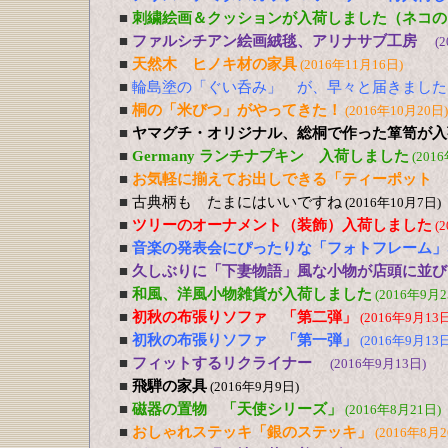
■
刺繍絵画＆クッションが入荷しました（ネコの
■
ファルシチアン絵画絨毯、アリナサブ工房
(
■
天然木 ヒノキ材の家具
(2016年11月16日)
■
輪島塗の「ぐい呑み」 が、早々と届きました
■
桐の「米びつ」がやってきた！
(2016年10月20日)
■
ヤマグチ・オリジナル、総桐で作った箪笥が入
■
Germany ランチナプキン 入荷しました
(201
■
お気軽に揃えてお出しできる「ティーポット 
■
古典柄も たまにはいいですね
(2016年10月7日)
■
ツリーのオーナメント（装飾）入荷しました
(
■
音楽の発表会にぴったりな「フォトフレーム」
■
久しぶりに「下妻物語」風な小物が店頭に並び
■
和風、洋風小物雑貨が入荷しました
(2016年9月2
■
初秋の布張りソファ 「第二弾」
(2016年9月13日
■
初秋の布張りソファ 「第一弾」
(2016年9月13日
■
フィットするリクライナー
(2016年9月13日)
■
飛騨の家具
(2016年9月9日)
■
磁器の置物 「天使シリーズ」
(2016年8月21日)
■
おしゃれステッキ「銀のステッキ」
(2016年8月2