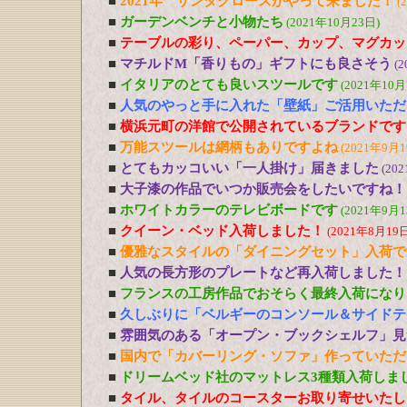
■
2021年 サンタクロースがやって来ました！
(
■
ガーデンベンチと小物たち
(2021年10月23日)
■
テーブルの彩り、ペーパー、カップ、マグカッ
■
マチルドM「香りもの」ギフトにも良さそう
(2
■
イタリアのとても良いスツールです
(2021年10月
■
人気のやっと手に入れた「壁紙」ご活用いただ
■
横浜元町の洋館で公開されているブランドです
■
万能スツールは網柄もありですよね
(2021年9月1
■
とてもカッコいい「一人掛け」届きました
(20
■
大子漆の作品でいつか販売会をしたいですね！
■
ホワイトカラーのテレビボードです
(2021年9月1
■
クイーン・ベッド入荷しました！
(2021年8月19日
■
優雅なスタイルの「ダイニングセット」入荷で
■
人気の長方形のプレートなど再入荷しました！
■
フランスの工房作品でおそらく最終入荷になり
■
久しぶりに「ベルギーのコンソール＆サイドテ
■
雰囲気のある「オープン・ブックシェルフ」見
■
国内で「カバーリング・ソファ」作っていただ
■
ドリームベッド社のマットレス3種類入荷しま
■
タイル、タイルのコースターお取り寄せいたし