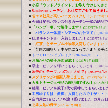
■
小窓「ウッドブラインド」お取り付けしてきま
■
Sanderson カーテン お仕立てさせて頂きま
■
省エネ効果が高いハニカムスクリーン
(2023年7
■
今日は変形バランス付きカーテン一式の納品で
■
「バンブー柄」で製作します！
(2023年7月13日)
■
「バランス一体型・シアーのお仕立て」
(2023
■
LEDキャンドル 入荷しました！
(2023年7月3日
■
「紅茶」とテーブル小物等入荷しています
(20
■
「英国の間取り」本が気になってたまたま手に
■
トウモロコシでブレイク‼
(2023年6月15日)
■
お預かりの椅子座面完成！
(2023年6月15日)
■
早速、ピアノを弾いてもらっています！
(2023
■
象嵌の丸テーブル φ70cm 入荷です
(2023年5月25
■
メダリオンが4種類入荷しました‼
(2023年5月22
■
カルトナージュ作品の飾り棚ですね！
(2023年5
■
結果、ピアノを親子2代で調律してもらいまし
■
工房ゆずりは「飯椀」入荷したのですが・・・
■
店内用に1台ピアノを譲り受けました（5月22
■
北条大池の様子
(2023年5月18日)