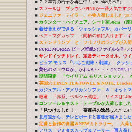
■
２２年前の椅子を再生中！
(2017年5月25日)
■
スツールは ブラウン×PINKが一番人気です
(2
■
ジェニファーテイラー、小物入荷しました
(20
■
カウンター・ハイチェア、シート高58cm （
■
着せ替えができる「ウォッシャブル、カバーリ
■
ペア・マグカップ （同柄の箱に入ります）ギ
■
ステンドランプ と フリフリのランプが入荷
■
PURE MORRIS ビーズ壁紙のファイルを作
■
サンドイッチトレイ、定番ティータオル、ウイ
■
ピュア モリス 「いちご泥棒・刺繍」 クッシ
■
黄色のジョウロが、かわいい・・・
(2017年3月2
■
期間限定 「ウイリアム モリス ショップ」 
■
英国の LINEN TEA TOWEL & NOTE, Loacker
■
カジュアル・アメリカンソファ ＆ オットマ
■
厳選 「赤系、ペルシャ絨毯」 サイズは140cm
■
コンソール＆ネスト・テーブルが入荷しました
■
「見つけました！」 薔薇柄の逸品
(2017年2月4
■
北海道から、テレビボードと書棚が届きました
■
定番と新作の食器＆NEWカトラリー、 入荷
■
アリス デミタスカップ＆ソーサー 再入荷し