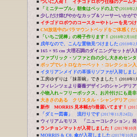
■
ついに入荷！ イチゴドロボウ仕様のアームチ
■
「ミニテーブル」朝食はベッドの上で
(2018年2
■
少しだけ煌びやかなカップ＆ソーサーいかがで
■
イチゴドロボウのコースターやトレーを見つけ
■
CM放送中のパラマウントベッドをご体感くだ
■
「いちご泥棒」の椅子作ります！
(2018年2月10日
■
戌年なので、こんな置物見つけました
(2018年2
■
165 × 95 cm 大理石調のダイニングセットが
■
ファブリック・ソファと白の少し大きめセンタ
■
ポップでレトロなカーペット・コレクション入
■
イタリアンメイドの革張りソファが入荷しまし
■
工房ゆずりは「抹茶碗」できました！
(2018年1
■
フィレンツェより薔薇デザインのシャンデリア
■
小物入れ～フリーボックス、お片付けにも是非
■
大きさのある クリスタル・シャンデリア
(20
■
新作 MORRIS 見本帳が3冊届いてます！
(20
■
「ダミー図書」 流行りです
(2017年11月24日)
■
ウィリアムモリス 「ニューコレクション」発
■
ランチョンマットが入荷しました！
(2017年10月
■
MORRIS & C0. 傘が入荷しました
(2017年10月2