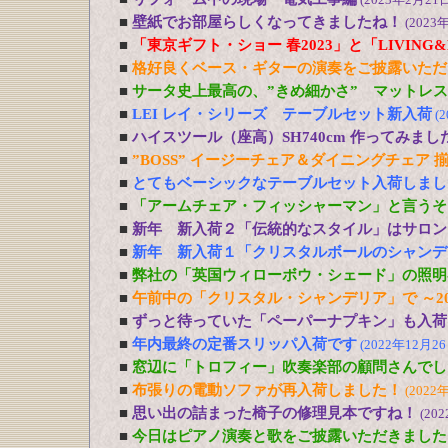
■
壁紙でお部屋らしくなってきましたね！
(2023
■
「東京ギフト・ショー 春2023」と「LIVING&DE
■
格好良くベース・ギターの演奏をご披露いただ
■
サータ史上最高の、”きめ細かさ” マットレ
■
LEI レイ・シリーズ テーブルセット新入荷
(
■
ハイスツール（座高）SH740cm 作ってみまし
■
”BOSS” イージーチェア＆ダイニングチェア 
■
とてもベーシックなテーブルセット入荷しまし
■
「アームチェア・フィッシャーマン」と言うそ
■
新年 新入荷２「伝統的なスタイル」はサロン
■
新年 新入荷１「クリスタルボールのシャンデ
■
弊社の「英国ウィローボウ・シェード」の照明
■
午前中の「クリスタル・シャンデリア」で ～20
■
ずっと待っていた「ペーパーナプキン」も入荷
■
年内最終の定番スリッパ入荷です
(2022年12月26
■
窓辺に「トロフィー」吹奏楽部の顧問さんでし
■
布張りの電動ソファが再入荷しました！
(2022
■
思い出の詰まった椅子の修理見本ですね！
(20
■
今日はピアノ演奏と歌をご披露いただきました