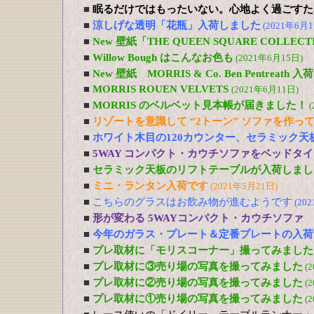
■
眠るだけではもったいない。心地よく過ごすた
■
涼しげな透明「花瓶」入荷しました
(2021年6月1
■
New 壁紙「THE QUEEN SQUARE COLL
■
Willow Bough はこんなお色も
(2021年6月15日)
■
New 壁紙 MORRIS & Co. Ben Pentreath
■
MORRIS ROUEN VELVETS
(2021年6月11日)
■
MORRIS のベルベット見本帳が届きました！
(
■
リゾートを意識して “2トーン” ソファを作っ
■
ホワイト木目の120カウンター、セラミック天
■
5WAY コンパクト・カウチソファをベッドタ
■
セラミック天板のリフトテーブルが入荷しまし
■
ミニ・ランタン入荷です
(2021年5月21日)
■
こちらのグラスはお飲み物が進むようです
(20
■
形が変わる 5WAYコンパクト・カウチソファ
■
今年のガラス・プレート＆定番プレートの入荷
■
プレ取材に「モリスコーナー」撮ってみました
■
プレ取材に③売り場の写真を撮ってみました
(
■
プレ取材に②売り場の写真を撮ってみました
(
■
プレ取材に①売り場の写真を撮ってみました
(