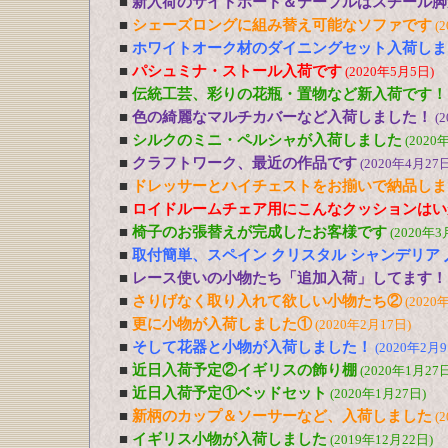
■
新入荷のサイドボード＆テーブルはスチール脚
■
シェーズロングに組み替え可能なソファです
(
■
ホワイトオーク材のダイニングセット入荷しま
■
パシュミナ・ストール入荷です
(2020年5月5日)
■
伝統工芸、彩りの花瓶・置物など新入荷です！
■
色の綺麗なマルチカバーなど入荷しました！
(
■
シルクのミニ・ペルシャが入荷しました
(2020
■
クラフトワーク、最近の作品です
(2020年4月27日
■
ドレッサーとハイチェストをお揃いで納品しま
■
ロイドルームチェア用にこんなクッションはい
■
椅子のお張替えが完成したお客様です
(2020年3
■
取付簡単、スペイン クリスタル シャンデリア
■
レース使いの小物たち「追加入荷」してます！
■
さりげなく取り入れて欲しい小物たち②
(2020
■
更に小物が入荷しました①
(2020年2月17日)
■
そして花器と小物が入荷しました！
(2020年2月9
■
近日入荷予定②イギリスの飾り棚
(2020年1月27日
■
近日入荷予定①ベッドセット
(2020年1月27日)
■
新柄のカップ＆ソーサーなど、入荷しました
(
■
イギリス小物が入荷しました
(2019年12月22日)