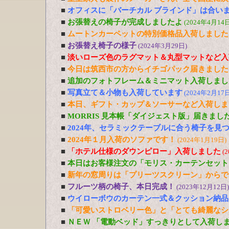
■
オフィスに「バーチカル ブラインド」は合い
■
お張替えの椅子が完成しましたよ
(2024年4月14日
■
ムートンカーペットの特別価格品入荷しました
■
お張替え椅子の様子
(2024年3月29日)
■
淡いローズ色のラグマット＆丸型マットなど入
■
今日は筑西市の方からイチゴパック届きました
■
追加のフォトフレーム＆ミニマット入荷しまし
■
写真立て＆小物も入荷しています
(2024年2月17日
■
本日、ギフト・カップ＆ソーサーなど入荷しま
■
MORRIS 見本帳「ダイジェスト版」届きまし
■
2024年、セラミックテーブルに合う椅子を見
■
2024年１月入荷のソファです！
(2024年1月19日)
■
「ホテル仕様のダウンピロー」入荷しました
(
■
本日はお客様注文の「モリス・カーテンセット
■
新年の窓周りは「プリーツスクリーン」からで
■
フルーツ柄の椅子、本日完成！
(2023年12月12日)
■
ウイローボウのカーテン一式＆クッション納品
■
「可愛いストロベリー色」と「とても綺麗なシ
■
ＮＥＷ 「電動ベッド」すっきりとして入荷し