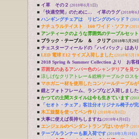
■
イ草 その２
(2018年6月1日)
■
「快適空間」のために… イ草のラグ
(2018年6
■
ハンギングチェアは リビングのベッド？
(20
■
ナチュラルテイスト 160 ワイド・ソファ
(201
■
アンティークのような雰囲気のテーブルセット
■
ブラック・テーブル ＆ クリア
(2018年5月29日
■
チェスターフィールドの「ハイバック」はあり
■
LED 電球 E12 サイズ入荷しました
(2018年5月1
■
2018 Spring & Summer Collection より お
■
雰囲気のあるアンバー色のシャンデリアを見つ
■
涼しげなクリアトレー＆総柄テーブルクロスを
■
マホガニー材を使用したコンソールテーブルが
■
鏡とフォトフレーム、ランプなど入荷しました
■
かつての土間スタイルは今も生きています
(20
■
「セオト・チェア」客注分オリジナル椅子が完
■
木工旋盤を使ってペン作り
(2018年4月8日)
■
大事に使えば長持ちしますね
(2018年4月8日)
■
エンジェルのペンダントランプはいかが？
(20
■
テーブルランナーも新入荷です
(2018年3月19日)