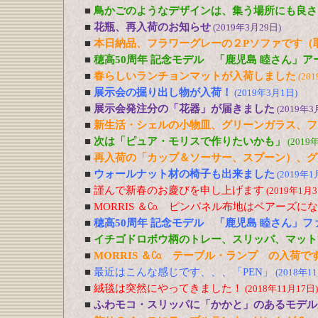
■
鳥かごのようなデザインは、集う場所にも良さ
■
花瓶、再入荷のお知らせ
(2019年3月29日)
■
本日納品、フラワーグレーの２Pソファです（
■
穂高50周年 記念モデル 「鹿児島 睦さん」
■
春らしいランチョンマットが入荷しました
(20
■
展示会の掘り出し物が入荷！
(2019年3月1日)
■
展示会発注分の「花器」が届きました
(2019年3
■
新生活・シェルの小物皿、グリーンガラス、フ
■
次は「ピュア・モリスで作りたいかも」
(2019
■
再入荷の「カップ＆ソーサー、スプーン）、グ
■
ウォールナット材の椅子も出来ました
(2019年1
■
謹んで新春のお慶びを申し上げます
(2019年1月3
■
MORRIS ＆㏇ ピンパネル布地はベアーズに
■
穂高50周年 記念モデル 「鹿児島 睦さん」
■
イチゴドロボウ柄のトレー、スリッパ、マット
■
MORRIS ＆㏇ テーブル・ランプ の入荷で
■
最近はこんな感じです、、、「PEN」
(2018年1
■
絨毯は突然にやってきました！
(2018年11月17日)
■
ふわモコ・スリッパに「かかと」のあるモデル