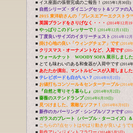
■
イス座面の張替完成のご報告！
(2015年1月30日)
■
自然シリーズ・ダイニングセット＆ソファの入
■
2015 東洋紡さんの「ブレスエアーエクストラ
■
英国ブランドをさりげなく・・・
(2014年12月19
■
やっぱりこのドレッサーで！
(2014年12月13日)
■
丁度良いサイズのイタリーチェスト
(2014年12月
■
掛け心地の良い「ウィングチェア」です
(2014
■
クリスマス・オーナメントなど、入荷です
(20
■
ウォールナット WOODY SOFA 展示しました
■
とても味わいのある和食器が入荷中です
(2014
■
あたたか演出、マントルピースが入荷しました
■
テレビボードも白がいい？
(2014年9月2日)
■
お値打ちコンソール＆センターテーブル
(2014
■
『自然と寄りそう暮らし』
(2014年9月2日)
■
薔薇のステンドランプ
(2014年6月19日)
■
見つけました、素敵なソファ！
(2014年6月9日)
■
新作のカバーリング・シンプルソファです
(20
■
ガラスのプレート（パープル・ターコイズ）＆
■
こちらの7点セットはやはり動きが良いようで
■
新作アレンジメントフラワー
(2014年5月5日)