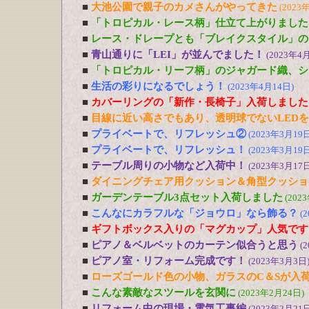
■
大池公園で親子のカメさんがやってきた
(2023
■
「トロピカル・レース柄」仕立て上がりました
■
レース・ドレープとも「ブレイクスタイル」の
■
青山通りに「LEI」が並んでました！
(2023年4
■
「トロピカル・リーフ柄」のジャガード織、シ
■
生活の彩りになるでしょう！
(2023年4月14日)
■
カバーリングの「新作・長椅子」入荷しました
■
目線に近い高さでもあり、透明球でないLED
■
プライベートで、リフレッシュ②
(2023年3月19日
■
プライベートで、リフレッシュ！
(2023年3月19日
■
テーブル周りの小物など入荷中！
(2023年3月17日
■
ダイニングチェア用クッション＆角型クッショ
■
ガーデンテーブル3点セット入荷しました
(202
■
こんなにカラフルな「ジョウロ」なら飾る？
(
■
ギフトボックス入りの「マグカップ」人気です
■
ピアノ＆ベルベットのカーテン似合うと思う
(
■
ピアノ室・リフォーム完成です！
(2023年3月3日
■
ローズゴールド色の小物、ガラスのC＆Sが入
■
こんな素敵なスツールを玄関に
(2023年2月24日)
■
リフォーム中の現場・電気工事編
(2023年2月21日