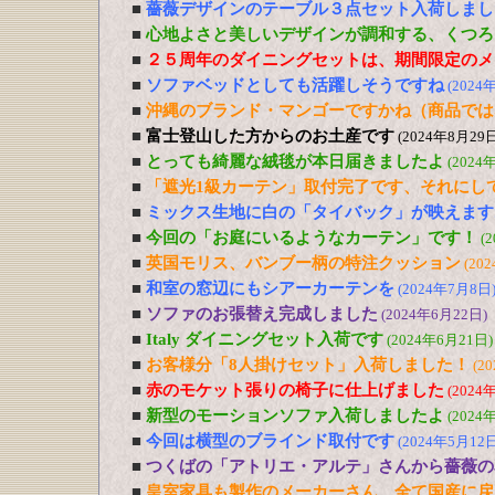
■
薔薇デザインのテーブル３点セット入荷しまし
■
心地よさと美しいデザインが調和する、くつろ
■
２５周年のダイニングセットは、期間限定のメ
■
ソファベッドとしても活躍しそうですね
(2024
■
沖縄のブランド・マンゴーですかね（商品では
■
富士登山した方からのお土産です
(2024年8月29日
■
とっても綺麗な絨毯が本日届きましたよ
(2024
■
「遮光1級カーテン」取付完了です、それにし
■
ミックス生地に白の「タイバック」が映えます
■
今回の「お庭にいるようなカーテン」です！
(
■
英国モリス、バンブー柄の特注クッション
(20
■
和室の窓辺にもシアーカーテンを
(2024年7月8日
■
ソファのお張替え完成しました
(2024年6月22日)
■
Italy ダイニングセット入荷です
(2024年6月21日)
■
お客様分「8人掛けセット」入荷しました！
(2
■
赤のモケット張りの椅子に仕上げました
(2024
■
新型のモーションソファ入荷しましたよ
(2024
■
今回は横型のブラインド取付です
(2024年5月12日
■
つくばの「アトリエ・アルテ」さんから薔薇の
■
皇室家具も製作のメーカーさん、全て国産に戻