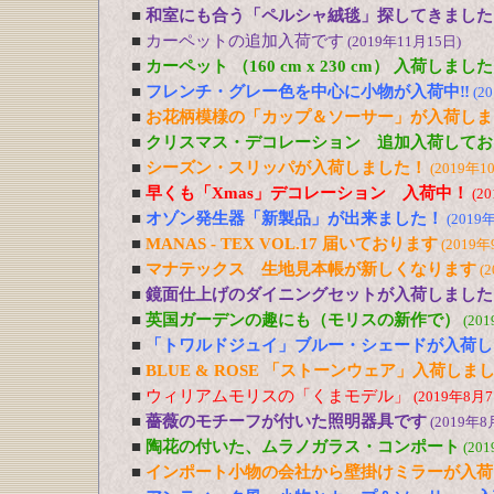
■
和室にも合う「ペルシャ絨毯」探してきました
■
カーペットの追加入荷です
(2019年11月15日)
■
カーペット （160 cm x 230 cm） 入荷しました
■
フレンチ・グレー色を中心に小物が入荷中‼
(2
■
お花柄模様の「カップ＆ソーサー」が入荷しま
■
クリスマス・デコレーション 追加入荷してお
■
シーズン・スリッパが入荷しました！
(2019年1
■
早くも「Xmas」デコレーション 入荷中！
(2
■
オゾン発生器「新製品」が出来ました！
(2019
■
MANAS - TEX VOL.17 届いております
(2019年
■
マナテックス 生地見本帳が新しくなります
(
■
鏡面仕上げのダイニングセットが入荷しました
■
英国ガーデンの趣にも（モリスの新作で）
(20
■
「トワルドジュイ」ブルー・シェードが入荷し
■
BLUE & ROSE 「ストーンウェア」入荷しま
■
ウィリアムモリスの「くまモデル」
(2019年8月7
■
薔薇のモチーフが付いた照明器具です
(2019年8
■
陶花の付いた、ムラノガラス・コンポート
(20
■
インポート小物の会社から壁掛けミラーが入荷