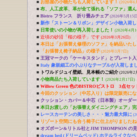
■
お部屋の小物たちも入荷しています！
(2026年6
■
布、人工皮革、革が全て張れる「ソファ」選ん
■
Bistro フランス 折り畳みチェア
(2026年5月15日
■
新作「ストーン＆リボン」デザイン小物入荷し
■
日常使いの小物が再入荷しました！
(2026年4月1
■
近頃の砂沼「桜の様子」です
(2026年3月26日)
■
本日は「お張替え修理のソファ」を納品いたし
■
「お張替え椅子納品」の様子
(2026年3月7日)
■
王冠マークの「ケーキスタンド」とプレート入
■
Italy 象嵌細工の小ぶりなテーブルが入荷しま
■
トワルドジュイ壁紙、見本帳のご紹介
(2026年2
■
小物商品たち入荷しています！
(2026年2月17日)
■
Willow Green 色のBISTROビストロ 3点
■
今回のクッション（中芯入り）は限定販売にな
■
クッション・カバー＆中芯（日本製）オーダー
■
本日お渡しの「お張替えダイニングチェア」完
■
レースカーテンの美しさ・・・魅力最大限に
(
■
リゾート空間にも合う椅子に仕上がりましたね
■
オズボーン&リトル社とJIM THOMPSON 
■
dream bed (ドリームベッド) ホテルライ