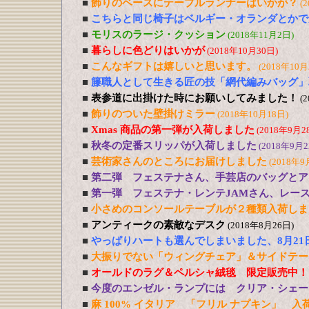
■
飾りのベースにテーブルランナーはいかが？
(
■
こちらと同じ椅子はベルギー・オランダとかで
■
モリスのラージ・クッション
(2018年11月2日)
■
暮らしに色どりはいかが
(2018年10月30日)
■
こんなギフトは嬉しいと思います。
(2018年10月
■
籐職人として生きる匠の技「網代編みバッグ」
■
表参道に出掛けた時にお願いしてみました！
(
■
飾りのついた壁掛けミラー
(2018年10月18日)
■
Xmas 商品の第一弾が入荷しました
(2018年9月2
■
秋冬の定番スリッパが入荷しました
(2018年9月2
■
芸術家さんのところにお届けしました
(2018年9
■
第二弾 フェステナさん、手芸店のバッグとア
■
第一弾 フェステナ・レンテJAMさん、レー
■
小さめのコンソールテーブルが２種類入荷しま
■
アンティークの素敵なデスク
(2018年8月26日)
■
やっぱりハートも選んでしまいました、8月21
■
大振りでない「ウィングチェア」＆サイドテー
■
オールドのラグ＆ペルシャ絨毯 限定販売中！
■
今度のエンゼル・ランプには クリア・シェー
■
麻 100% イタリア 「フリル ナプキン」 入