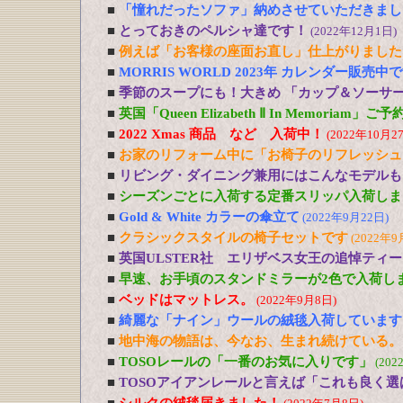
■
「憧れだったソファ」納めさせていただきまし
■
とっておきのペルシャ達です！
(2022年12月1日)
■
例えば「お客様の座面お直し」仕上がりました
■
MORRIS WORLD 2023年 カレンダー販売中
■
季節のスープにも！大きめ 「カップ＆ソーサ
■
英国「Queen Elizabeth Ⅱ In Memoriam」
■
2022 Xmas 商品 など 入荷中！
(2022年10月2
■
お家のリフォーム中に「お椅子のリフレッシュ
■
リビング・ダイニング兼用にはこんなモデルも
■
シーズンごとに入荷する定番スリッパ入荷しま
■
Gold & White カラーの傘立て
(2022年9月22日)
■
クラシックスタイルの椅子セットです
(2022年9
■
英国ULSTER社 エリザベス女王の追悼ティ
■
早速、お手頃のスタンドミラーが2色で入荷し
■
ベッドはマットレス。
(2022年9月8日)
■
綺麗な「ナイン」ウールの絨毯入荷しています
■
地中海の物語は、今なお、生まれ続けている。
■
TOSOレールの「一番のお気に入りです」
(202
■
TOSOアイアンレールと言えば「これも良く選