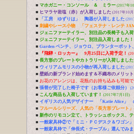
■
マホガニー・コンソール ＆ ミラー
(2017年1
■
ヒマラヤ岩塩（赤）が入荷しました
(2017年10月
■
「工房 ゆずりは」 陶器が入荷しました
(20
■
刺繍やレース小物 「フェステナ・レンテ JA
■
ジェニファーテイラー、別注品の長椅子も入荷
■
ジェニファーテイラー、別注品入荷しました！
■
Garden ベンチ、ジョウロ、プランターポッ
■
『飛騨・ロッカー』 9月25日に入荷予定！
(2
■
長方形のプレートやカトラリーが入荷しました
■
ウィリアムモリスの小物が再入荷しました
(20
■
壁紙の新ブランド始めます＆不織布のメリット
■
お花のアレンジは、花瓶のお持ち込みも可能で
■
張替が完了した椅子です（お客様ご依頼分）
(
■
こんな商品も入荷しています！
(2017年7月1日)
■
イギリスの人気デザイナー 「Katie Alic
■
フルールシリーズ、人気の「長方形プレート」
■
新作のリモコン立て、トラッシュボックス、テ
■
一般家具枠②で「ミニ・ＰＣデスク＆ワゴン」
■
一般家具枠で「伸長式・テーブル」選んでみま