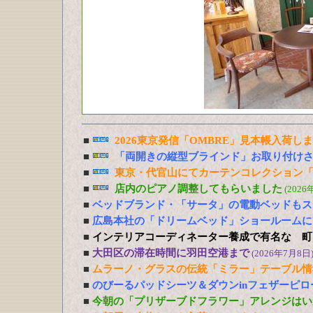
■
2026東京発信「OMBRE」見本帳入荷し
■
「両開きの縦型ブラインド」お取り付け
■
東京・代官山にてカーテンコレクション「
■
店内のピアノ調整してもらいました
(2026
■
ベッドブランド・「サータ」の電動ベッドもス
■
広島本社の「ドリームベッド」ショールームに
■
インテリアコーディネーター養成で有名な 町
■
大田区の滞在時間に羽田空港まで
(2026年7月8日
■
ムラーノ・グラスの伝統「ミラー」テーブル情
■
のびーるパッドシーツ＆ダウンinフェザーピ
■
今朝の「プリザーブドフラワー」アレンジはい