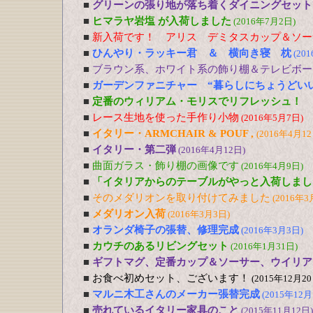
■
グリーンの張り地が落ち着くダイニングセット
■
ヒマラヤ岩塩 が入荷しました
(2016年7月2日)
■
新入荷です！ アリス デミタスカップ＆ソー
■
ひんやり・ラッキー君 ＆ 横向き寝 枕
(20
■
ブラウン系、ホワイト系の飾り棚＆テレビボー
■
ガーデンファニチャー “暮らしにちょうどい
■
定番のウィリアム・モリスでリフレッシュ！
■
レース生地を使った手作り小物
(2016年5月7日)
■
イタリー・ARMCHAIR & POUF ,
(2016年4月12
■
イタリー・第二弾
(2016年4月12日)
■
曲面ガラス・飾り棚の画像です
(2016年4月9日)
■
「イタリアからのテーブルがやっと入荷しまし
■
そのメダリオンを取り付けてみました
(2016年3
■
メダリオン入荷
(2016年3月3日)
■
オランダ椅子の張替、修理完成
(2016年3月3日)
■
カウチのあるリビングセット
(2016年1月31日)
■
ギフトマグ、定番カップ＆ソーサー、ウイリア
■
お食べ初めセット、ございます！
(2015年12月20
■
マルニ木工さんのメーカー張替完成
(2015年12月
■
売れているイタリー家具のこと
(2015年11月12日)