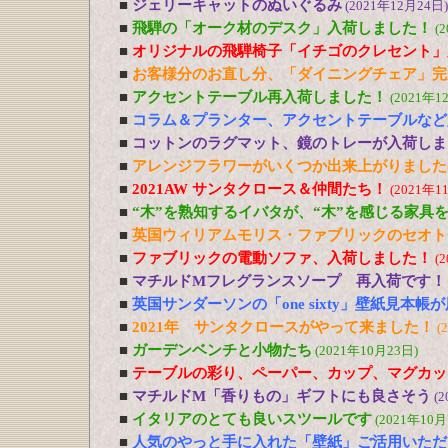
■
ジェリーキャットのぬいぐるみ
(2021年12月24日)
■
飛騨の「オーク材のデスク」入荷しました！
(
■
オリジナルの飛騨椅子「イチゴのクレセント」
■
お客様分のお直し分、「ダイニングチェア」完
■
アクセントテーブル再入荷しました！
(2021年1
■
コラム＆プランター、アクセントテーブルなど
■
コットンのラグマット、鏡のトレーが入荷しま
■
アレンジフラワーがいくつか出来上がりました
■
2021AW サンタクロース＆仲間たち！
(2021年1
■
“木”を熟知するイバタが、“木”を感じる家具
■
英国ウィリアムモリス・ファブリックのセオト
■
ファブリックの電動ソファ、入荷しました！
(
■
マチルドMフレグランスソープ 再入荷です！
■
英国サンダーソンの「one sixty」壁紙見本帳
■
2021年 サンタクロースがやって来ました！
(
■
ガーデンベンチと小物たち
(2021年10月23日)
■
テーブルの彩り、ペーパー、カップ、マグカッ
■
マチルドM「香りもの」ギフトにも良さそう
(2
■
イタリアのとても良いスツールです
(2021年10月
■
人気のやっと手に入れた「壁紙」ご活用いただ