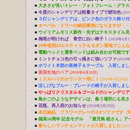
■
大きさが良いトレー・フォトフレーム・グラス
■
今度のシャンデリアは軽量タイプで琥珀色
(20
■
３灯シャンデリアは、ピンク色のガラス飾り付
■
オーバル・ミラーの納品事例になりますが・・
■
ウイリアムモリス新作・先ずはテキスタイル見
■
梅雨が明ければ 青空に白い椅子！
(2019年6月1
■
20年使用のルスティックもモダン張地でこん
■
電動ベッドと通常ベッドは組み合わせ可能です
■
ミントチョコ色の引っ掻きに強いソファ
(2019
■
ホワイト木部の長椅子＆テーブル 入荷しまし
■
英国生地のベア
(2019年4月26日)
■
ミドルハイのカウンター用に！
(2019年4月26日)
■
涼しげなブルー・ブレードの椅子が入荷しまし
■
やっぱりクリスタル＆ゴールドのシャンデリア
■
鳥かごのようなデザインは、集う場所にも良さ
■
花瓶、再入荷のお知らせ
(2019年3月29日)
■
本日納品、フラワーグレーの２Pソファです（
■
穂高50周年 記念モデル 「鹿児島 睦さん」
■
春らしいランチョンマットが入荷しました
(20