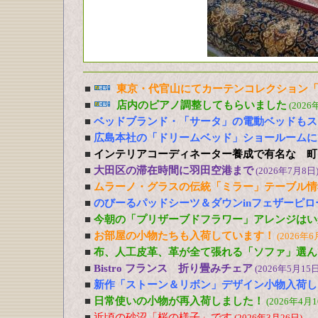
■
東京・代官山にてカーテンコレクション「
■
店内のピアノ調整してもらいました
(2026
■
ベッドブランド・「サータ」の電動ベッドもス
■
広島本社の「ドリームベッド」ショールームに
■
インテリアコーディネーター養成で有名な 町
■
大田区の滞在時間に羽田空港まで
(2026年7月8日
■
ムラーノ・グラスの伝統「ミラー」テーブル情
■
のびーるパッドシーツ＆ダウンinフェザーピ
■
今朝の「プリザーブドフラワー」アレンジはい
■
お部屋の小物たちも入荷しています！
(2026年6
■
布、人工皮革、革が全て張れる「ソファ」選ん
■
Bistro フランス 折り畳みチェア
(2026年5月15日
■
新作「ストーン＆リボン」デザイン小物入荷し
■
日常使いの小物が再入荷しました！
(2026年4月1
■
近頃の砂沼「桜の様子」です
(2026年3月26日)