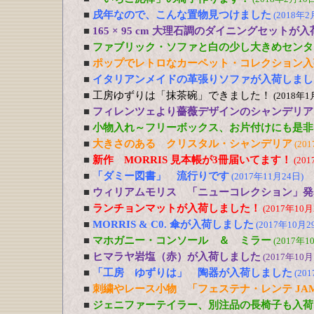
■
戌年なので、こんな置物見つけました
(2018年2
■
165 × 95 cm 大理石調のダイニングセットが
■
ファブリック・ソファと白の少し大きめセンタ
■
ポップでレトロなカーペット・コレクション入
■
イタリアンメイドの革張りソファが入荷しまし
■
工房ゆずりは「抹茶碗」できました！
(2018年1
■
フィレンツェより薔薇デザインのシャンデリア
■
小物入れ～フリーボックス、お片付けにも是非
■
大きさのある クリスタル・シャンデリア
(20
■
新作 MORRIS 見本帳が3冊届いてます！
(20
■
「ダミー図書」 流行りです
(2017年11月24日)
■
ウィリアムモリス 「ニューコレクション」発
■
ランチョンマットが入荷しました！
(2017年10月
■
MORRIS & C0. 傘が入荷しました
(2017年10月2
■
マホガニー・コンソール ＆ ミラー
(2017年1
■
ヒマラヤ岩塩（赤）が入荷しました
(2017年10月
■
「工房 ゆずりは」 陶器が入荷しました
(20
■
刺繍やレース小物 「フェステナ・レンテ JA
■
ジェニファーテイラー、別注品の長椅子も入荷