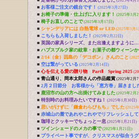
■
定番柄からのお張替え完成しました
(2025年4月3
■
お客様ご注文の鏡台です！
(2025年3月27日)
■
お椅子の準備・仕上げに入ります！
(2025年3月2
■
椅子お直しのことで
(2025年3月17日)
■
シャンデリアには 白熱電球 or LED
(2025年3月1
■
こちらも入荷しました！
(2025年2月22日)
■
英国の家具シリーズ、また出逢えますように…
■
ハプスブルク家の紋章・お菓子の都ウィーンか
■
2/14（金）因島の「デコポン」さんのこと
(202
■
空は繋がっている
(2025年2月14日)
■
心を伝える愛の贈り物 PartⅡ Spring 2025
(2
■
青山通り、岡本太郎さんの作品鑑賞
(2025年2月7
■
2月２日節分 お客様から「恵方巻」届きまし
■
鹿沼市の山の方へ出掛けてみました
(2025年2月2
■
特別時のお料理みたいですね！
(2025年1月30日)
■
思いがけずに「鎌倉わらびもち」でした
(2025
■
赤城山の麓であれやこれやでリフレッシュして
■
珈琲とクッキーでちょっと一息
(2025年1月21日)
■
ツインシェードのメカの事で
(2025年1月21日)
■
プライベート事ですが、クリスマスが似合うグ