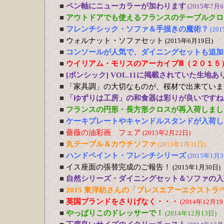
■
ペン軸にニューカラーが加わります
(2015年7月6
■
アウトドアでも使えるフランスのテーブルクロ
■
フレンチシック・ソファ＆手描きの魔術？
(20
■
ウォルナット・ソファセット
(2015年6月19日)
■
コンソールが人気で、ダイニングセットも追加
■
ウイリアム・モリスのアーカイブⅢ（２０１５
■
[ボンシック] VOL.11に掲載されていた生地あ
■
「家具調」の大切なものが、桜材で出来ていま
■
「ゆずりは工房」の和食器は彩りが良いですね
■
フランスの円形・長方形クロスが再入荷しまし
■
ケーキプレートやキャンドルスタンドが入荷し
■
薔薇の油彩画 フェア
(2015年2月22日)
■
丸テーブル＆カウチソファ
(2015年1月31日)
■
ハンドペイント・フレンチシリーズ
(2015年1月3
■
イス座面の張替完成のご報告！
(2015年1月30日)
■
自然シリーズ・ダイニングセット＆ソファの入
■
2015 東洋紡さんの「ブレスエアーエクストラ
■
英国ブランドをさりげなく・・・
(2014年12月19
■
やっぱりこのドレッサーで！
(2014年12月13日)