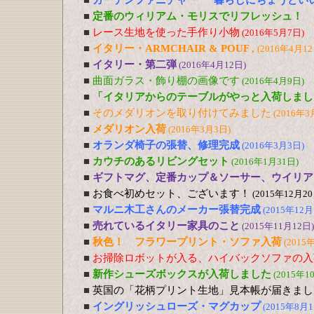
■
ガーデンファニチャー “暮らしにちょうどい
■
定番のウィリアム・モリスでリフレッシュ！
■
レース生地を使った手作り小物
(2016年5月7日)
■
イタリー・ARMCHAIR & POUF ,
(2016年4月12
■
イタリー・第二弾
(2016年4月12日)
■
曲面ガラス・飾り棚の画像です
(2016年4月9日)
■
「イタリアからのテーブルがやっと入荷しまし
■
そのメダリオンを取り付けてみました
(2016年3
■
メダリオン入荷
(2016年3月3日)
■
オランダ椅子の張替、修理完成
(2016年3月3日)
■
カウチのあるリビングセット
(2016年1月31日)
■
ギフトマグ、定番カップ＆ソーサー、ウイリア
■
お食べ初めセット、ございます！
(2015年12月20
■
マルニ木工さんのメーカー張替完成
(2015年12月
■
売れているイタリー家具のこと
(2015年11月12日)
■
秋色！ フラワープリント・ソファ入荷
(2015
■
お掃除ロボットが入る、ハイバックソファの入
■
新作シューズボックスが入荷しました
(2015年1
■
英国の「花柄プリント生地」見本帳が届きまし
■
イングリッシュローズ・マグカップ
(2015年8月1