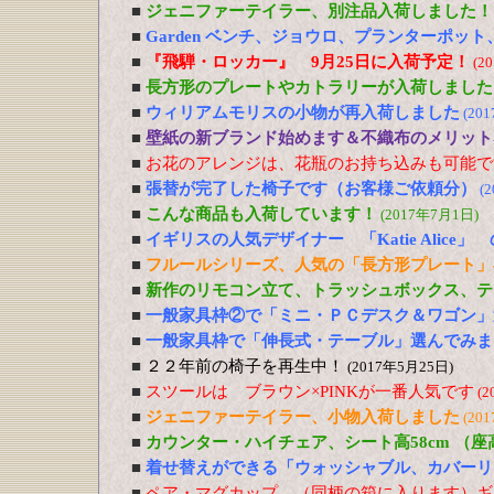
■
ジェニファーテイラー、別注品入荷しました！
■
Garden ベンチ、ジョウロ、プランターポッ
■
『飛騨・ロッカー』 9月25日に入荷予定！
(2
■
長方形のプレートやカトラリーが入荷しました
■
ウィリアムモリスの小物が再入荷しました
(20
■
壁紙の新ブランド始めます＆不織布のメリット
■
お花のアレンジは、花瓶のお持ち込みも可能で
■
張替が完了した椅子です（お客様ご依頼分）
(
■
こんな商品も入荷しています！
(2017年7月1日)
■
イギリスの人気デザイナー 「Katie Alic
■
フルールシリーズ、人気の「長方形プレート」
■
新作のリモコン立て、トラッシュボックス、テ
■
一般家具枠②で「ミニ・ＰＣデスク＆ワゴン」
■
一般家具枠で「伸長式・テーブル」選んでみま
■
２２年前の椅子を再生中！
(2017年5月25日)
■
スツールは ブラウン×PINKが一番人気です
(2
■
ジェニファーテイラー、小物入荷しました
(20
■
カウンター・ハイチェア、シート高58cm （
■
着せ替えができる「ウォッシャブル、カバーリ
■
ペア・マグカップ （同柄の箱に入ります）ギ