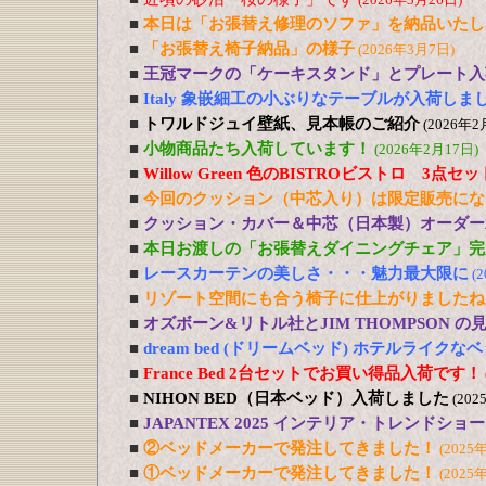
■
本日は「お張替え修理のソファ」を納品いたし
■
「お張替え椅子納品」の様子
(2026年3月7日)
■
王冠マークの「ケーキスタンド」とプレート入
■
Italy 象嵌細工の小ぶりなテーブルが入荷しま
■
トワルドジュイ壁紙、見本帳のご紹介
(2026年2
■
小物商品たち入荷しています！
(2026年2月17日)
■
Willow Green 色のBISTROビストロ 3点
■
今回のクッション（中芯入り）は限定販売にな
■
クッション・カバー＆中芯（日本製）オーダー
■
本日お渡しの「お張替えダイニングチェア」完
■
レースカーテンの美しさ・・・魅力最大限に
(
■
リゾート空間にも合う椅子に仕上がりましたね
■
オズボーン&リトル社とJIM THOMPSON 
■
dream bed (ドリームベッド) ホテルライ
■
France Bed 2台セットでお買い得品入荷です！
■
NIHON BED（日本ベッド）入荷しました
(202
■
JAPANTEX 2025 インテリア・トレンドショー
■
②ベッドメーカーで発注してきました！
(2025
■
①ベッドメーカーで発注してきました！
(2025