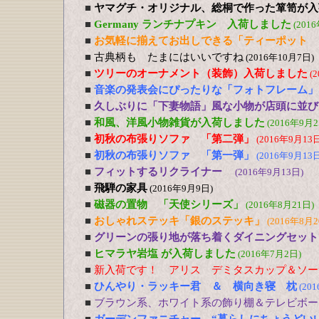
■
ヤマグチ・オリジナル、総桐で作った箪笥が入
■
Germany ランチナプキン 入荷しました
(201
■
お気軽に揃えてお出しできる「ティーポット 
■
古典柄も たまにはいいですね
(2016年10月7日)
■
ツリーのオーナメント（装飾）入荷しました
(
■
音楽の発表会にぴったりな「フォトフレーム」
■
久しぶりに「下妻物語」風な小物が店頭に並び
■
和風、洋風小物雑貨が入荷しました
(2016年9月2
■
初秋の布張りソファ 「第二弾」
(2016年9月13日
■
初秋の布張りソファ 「第一弾」
(2016年9月13日
■
フィットするリクライナー
(2016年9月13日)
■
飛騨の家具
(2016年9月9日)
■
磁器の置物 「天使シリーズ」
(2016年8月21日)
■
おしゃれステッキ「銀のステッキ」
(2016年8月2
■
グリーンの張り地が落ち着くダイニングセット
■
ヒマラヤ岩塩 が入荷しました
(2016年7月2日)
■
新入荷です！ アリス デミタスカップ＆ソー
■
ひんやり・ラッキー君 ＆ 横向き寝 枕
(20
■
ブラウン系、ホワイト系の飾り棚＆テレビボー