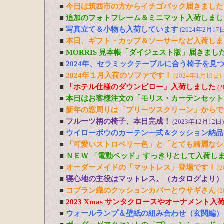
■
今日は筑西市の方からイチゴパック届きました
■
追加のフォトフレーム＆ミニマット入荷しまし
■
写真立て＆小物も入荷しています
(2024年2月17日
■
本日、ギフト・カップ＆ソーサーなど入荷しま
■
MORRIS 見本帳「ダイジェスト版」届きまし
■
2024年、セラミックテーブルに合う椅子を見
■
2024年１月入荷のソファです！
(2024年1月19日)
■
「ホテル仕様のダウンピロー」入荷しました
(
■
本日はお客様注文の「モリス・カーテンセット
■
新年の窓周りは「プリーツスクリーン」からで
■
フルーツ柄の椅子、本日完成！
(2023年12月12日)
■
ウイローボウのカーテン一式＆クッション納品
■
「可愛いストロベリー色」と「とても綺麗なシ
■
ＮＥＷ 「電動ベッド」すっきりとして入荷し
■
オーダーメイドの「マットレス」登場です！
(
■
寝心地の主役はマットレス。（カタログより）
■
コブラン織のクッションカバーとウサギさん
(
■
2023 Xmas サンタクロースやオーナメント入
■
ウォールランプ＆壁紙の組み合わせ（玄関編）