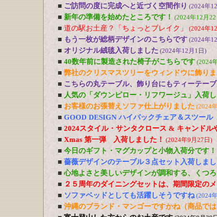
■
ご訪問の度に完成へと近づく空間作り
(2024年1
■
新年の準備を始めたところです！
(2024年12月22
■
道の駅お土産？「ちょっとブレイク」
(2024年1
■
もう一枚が総柄デザインのこちらです
(2024年1
■
オリジナル絨毯入荷しました
(2024年12月1日)
■
40数年前に製造された椅子がこちらです
(2024
■
弊社のクリスマスツリーをウィンドウに飾りま
■
こちらの丸テーブル、飾り台にもティーテーブ
■
人気の「ダウンピロー・リフワージュ」入荷し
■
お客様のお張替えソファ仕上がりました
(2024
■
GOOD DESIGN ハイバックチェア＆スツー
■
2024スタイル・サンタクロース & キャンド
■
Xmas 第一弾 入荷しました！
(2024年9月27日)
■
今日のギフト・マグカップと小物入荷分です！
■
薔薇デザインのテーブル３点セット入荷しまし
■
心地よさと美しいデザインが調和する、くつろ
■
２５周年のダイニングセットは、期間限定のメ
■
ソファベッドとしても活躍しそうですね
(2024
■
沖縄のブランド・マンゴーですかね（商品では