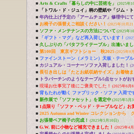
■
Arts & Crafts「暮らしの中に芸術を」
(2025年1
■
「トワル・ド・ジュイ」柄の壁紙や「ジム・ト
■
年内仕上げ予定の「アームチェア」修理中にて
■
お椅子の張替えご相談ください！
(2025年10月21
■
ソファ・メンテナンスの方法について
(2025年1
■
「ギフト・マグ」など再入荷しています！
(20
■
久しぶりの「バタフライテーブル」出逢いまし
■
第100回 東京ギフトショー 秋2025
(2025年9
■
ファインストーン（メラミン）天板・テーブル
■
カジュアル・コーナーソファ入荷しました！
(
■
長引き出しは「たとお紙収納サイズ」お着物ま
■
トラバーチンのようなテーブル5点セットがおす
■
現場お仕事完了後にご褒美でした！
(2025年6月8
■
背もたれが動く ファブリック・ソファ 入荷で
■
新作展で「ソファセット」を選定中
(2025年5月3
■
1点限り「ソファ・ベッド・テーブルなど」お
■
2025 Autumn and Winter コレクションか
■
お張替ペア椅子の完成！
(2025年5月10日)
■
G.W. 前に小物など補充できました！
(2025年4月