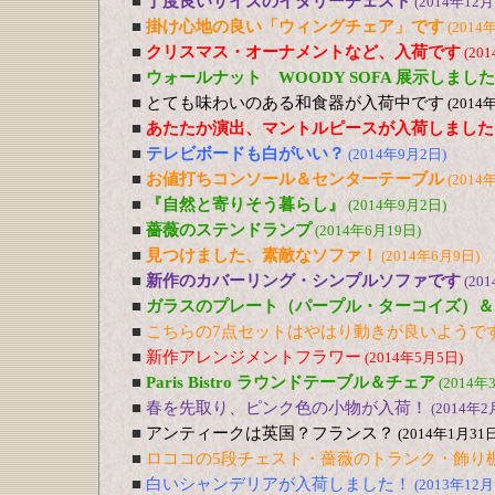
■
丁度良いサイズのイタリーチェスト
(2014年12月
■
掛け心地の良い「ウィングチェア」です
(2014
■
クリスマス・オーナメントなど、入荷です
(20
■
ウォールナット WOODY SOFA 展示しました
■
とても味わいのある和食器が入荷中です
(2014
■
あたたか演出、マントルピースが入荷しました
■
テレビボードも白がいい？
(2014年9月2日)
■
お値打ちコンソール＆センターテーブル
(2014
■
『自然と寄りそう暮らし』
(2014年9月2日)
■
薔薇のステンドランプ
(2014年6月19日)
■
見つけました、素敵なソファ！
(2014年6月9日)
■
新作のカバーリング・シンプルソファです
(20
■
ガラスのプレート（パープル・ターコイズ）＆
■
こちらの7点セットはやはり動きが良いようで
■
新作アレンジメントフラワー
(2014年5月5日)
■
Paris Bistro ラウンドテーブル＆チェア
(2014年
■
春を先取り、ピンク色の小物が入荷！
(2014年2
■
アンティークは英国？フランス？
(2014年1月31日
■
ロココの5段チェスト・薔薇のトランク・飾り
■
白いシャンデリアが入荷しました！
(2013年12月