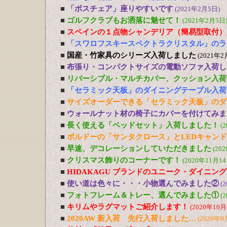
■
「ボスチェア」座りやすいです
(2021年2月5日)
■
ゴルフクラブもお洒落に魅せて！
(2021年2月5日
■
スペインの１点物シャンデリア（簡易型取付）
■
「スワロフスキースペクトラクリスタル」のラ
■
国産・竹家具のシリーズ入荷しました
(2021年2
■
布張り・コンパクトサイズの電動ソファ入荷し
■
リバーシブル・マルチカバー、クッション入荷
■
「セラミック天板」のダイニングテーブル入荷
■
サイズオーダーできる「セラミック天板」のダ
■
ウォールナット材の椅子にカバーを付けてみま
■
長く使える「ベッドセット」入荷しました！
(
■
ボルドーの「サンタクロース」とLEDキャン
■
早速、デコレーションしていただきました
(20
■
クリスマス飾りのコーナーです！
(2020年11月14
■
HIDAKAGU ブランドのユニーク・ダイニン
■
使い道は色々に・・・小物選んでみました②
(
■
フォトフレーム＆トレー、選んでみました①
(
■
キリムやラグマットご紹介します！
(2020年10月
■
2020AW 新入荷 先行入荷しました…
(2020年9