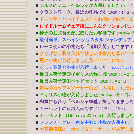
■
シルクのミニ・ペルシャが入荷しました
(2020
■
クラフトワーク、最近の作品です
(2020年4月27日
■
ドレッサーとハイチェストをお揃いで納品しま
■
ロイドルームチェア用にこんなクッションはい
■
椅子のお張替えが完成したお客様です
(2020年3
■
取付簡単、スペイン クリスタル シャンデリア
■
レース使いの小物たち「追加入荷」してます！
■
さりげなく取り入れて欲しい小物たち②
(2020
■
更に小物が入荷しました①
(2020年2月17日)
■
そして花器と小物が入荷しました！
(2020年2月9
■
近日入荷予定②イギリスの飾り棚
(2020年1月27日
■
近日入荷予定①ベッドセット
(2020年1月27日)
■
新柄のカップ＆ソーサーなど、入荷しました
(
■
イギリス小物が入荷しました
(2019年12月22日)
■
和室にも合う「ペルシャ絨毯」探してきました
■
カーペットの追加入荷です
(2019年11月15日)
■
カーペット （160 cm x 230 cm） 入荷しました
■
フレンチ・グレー色を中心に小物が入荷中‼
(2
■
お花柄模様の「カップ＆ソーサー」が入荷しま