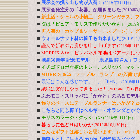
■
展示会の掘り出し物が入荷！
(2019年3月1日)
■
展示会発注分の「花器」が届きました
(2019年3
■
新生活・シェルの小物皿、グリーンガラス、フ
■
次は「ピュア・モリスで作りたいかも」
(2019
■
再入荷の「カップ＆ソーサー、スプーン）、グ
■
ウォールナット材の椅子も出来ました
(2019年1
■
謹んで新春のお慶びを申し上げます
(2019年1月3
■
MORRIS ＆㏇ ピンパネル布地はベアーズに
■
穂高50周年 記念モデル 「鹿児島 睦さん」
■
イチゴドロボウ柄のトレー、スリッパ、マット
■
MORRIS ＆㏇ テーブル・ランプ の入荷で
■
最近はこんな感じです、、、「PEN」
(2018年1
■
絨毯は突然にやってきました！
(2018年11月17日)
■
ふわモコ・スリッパに「かかと」のあるモデル
■
飾りのベースにテーブルランナーはいかが？
(
■
こちらと同じ椅子はベルギー・オランダとかで
■
モリスのラージ・クッション
(2018年11月2日)
■
暮らしに色どりはいかが
(2018年10月30日)
■
こんなギフトは嬉しいと思います。
(2018年10月
■
籐職人として生きる匠の技「網代編みバッグ」