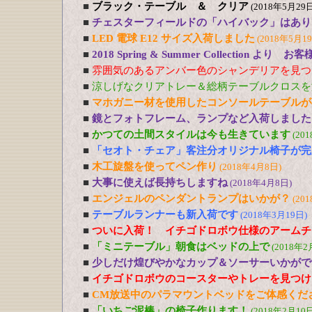
■
ブラック・テーブル ＆ クリア
(2018年5月29日
■
チェスターフィールドの「ハイバック」はあり
■
LED 電球 E12 サイズ入荷しました
(2018年5月1
■
2018 Spring & Summer Collection より お
■
雰囲気のあるアンバー色のシャンデリアを見つ
■
涼しげなクリアトレー＆総柄テーブルクロスを
■
マホガニー材を使用したコンソールテーブルが
■
鏡とフォトフレーム、ランプなど入荷しました
■
かつての土間スタイルは今も生きています
(20
■
「セオト・チェア」客注分オリジナル椅子が完
■
木工旋盤を使ってペン作り
(2018年4月8日)
■
大事に使えば長持ちしますね
(2018年4月8日)
■
エンジェルのペンダントランプはいかが？
(20
■
テーブルランナーも新入荷です
(2018年3月19日)
■
ついに入荷！ イチゴドロボウ仕様のアームチ
■
「ミニテーブル」朝食はベッドの上で
(2018年2
■
少しだけ煌びやかなカップ＆ソーサーいかがで
■
イチゴドロボウのコースターやトレーを見つけ
■
CM放送中のパラマウントベッドをご体感くだ
■
「いちご泥棒」の椅子作ります！
(2018年2月10日