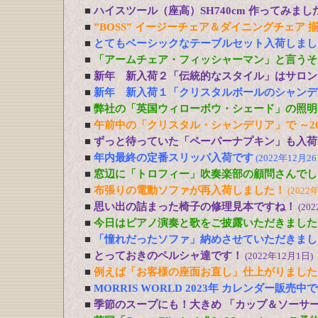
■
ハイスツール（座高）SH740cm 作ってみまし
■
”BOSS” イージーチェア＆ダイニングチェア 
■
とてもベーシックなテーブルセット入荷しまし
■
「アームチェア・フィッシャーマン」と言うそ
■
新年 新入荷２「伝統的なスタイル」はサロン
■
新年 新入荷１「クリスタルボールのシャンデ
■
弊社の「英国ウィローボウ・シェード」の照明
■
午前中の「クリスタル・シャンデリア」で ～20
■
ずっと待っていた「ペーパーナプキン」も入荷
■
年内最終の定番スリッパ入荷です
(2022年12月26
■
窓辺に「トロフィー」吹奏楽部の顧問さんでし
■
布張りの電動ソファが再入荷しました！
(2022
■
思い出の詰まった椅子の修理見本ですね！
(20
■
今日はピアノ演奏と歌をご披露いただきました
■
「憧れだったソファ」納めさせていただきまし
■
とっておきのペルシャ達です！
(2022年12月1日)
■
例えば「お客様の座面お直し」仕上がりました
■
MORRIS WORLD 2023年 カレンダー販売中
■
季節のスープにも！大きめ 「カップ＆ソーサ