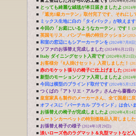
■
富士登山した方からのお土産です
(2024年8月29日
■
とっても綺麗な絨毯が本日届きましたよ
(2024
■
「遮光1級カーテン」取付完了です、それにし
■
ミックス生地に白の「タイバック」が映えます
■
今回の「お庭にいるようなカーテン」です！
(
■
英国モリス、バンブー柄の特注クッション
(20
■
和室の窓辺にもシアーカーテンを
(2024年7月8日
■
ソファのお張替え完成しました
(2024年6月22日)
■
Italy ダイニングセット入荷です
(2024年6月21日)
■
お客様分「8人掛けセット」入荷しました！
(2
■
赤のモケット張りの椅子に仕上げました
(2024
■
新型のモーションソファ入荷しましたよ
(2024
■
今回は横型のブラインド取付です
(2024年5月12日
■
つくばの「アトリエ・アルテ」さんから薔薇の
■
皇室家具も製作のメーカーさん、全て国産に戻
■
オフィスに「バーチカル ブラインド」は合い
■
お張替えの椅子が完成しましたよ
(2024年4月14日
■
ムートンカーペットの特別価格品入荷しました
■
お張替え椅子の様子
(2024年3月29日)
■
淡いローズ色のラグマット＆丸型マットなど入