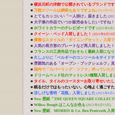
■
横浜元町の洋館で公開されているブランドです
■
万能スツールは網柄もありですよね
(2021年9月1
■
とてもカッコいい「一人掛け」届きました
(20
■
大子漆の作品でいつか販売会をしたいですね！
■
ホワイトカラーのテレビボードです
(2021年9月1
■
クイーン・ベッド入荷しました！
(2021年8月19日
■
優雅なスタイルの「ダイニングセット」入荷で
■
人気の長方形のプレートなど再入荷しました！
■
フランスの工房作品でおそらく最終入荷になり
■
久しぶりに「ベルギーのコンソール＆サイドテ
■
雰囲気のある「オープン・ブックシェルフ」見
■
国内で「カバーリング・ソファ」作っていただ
■
ドリームベッド社のマットレス3種類入荷しま
■
タイル、タイルのコースターお取り寄せいたし
■
眠るだけではもったいない。心地よく過ごすた
■
涼しげな透明「花瓶」入荷しました
(2021年6月1
■
New 壁紙「THE QUEEN SQUARE COLL
■
Willow Bough はこんなお色も
(2021年6月15日)
■
New 壁紙 MORRIS & Co. Ben Pentreath