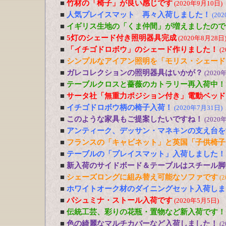
■
竹材の「椅子」が良い感じです
(2020年9月10日)
■
人気プレイスマット 再々入荷しました！
(20
■
イギリス生地の「くま仲間」が増えましたので
■
5灯のシェード付き照明器具完成
(2020年8月28日
■
「イチゴドロボウ」のシェード作りました！
(
■
シンプルなアイアン照明を「モリス・シェード
■
ガレコレクションの照明器具はいかが？
(2020
■
テーブルクロスと薔薇のカトラリー再入荷中！
■
サータ社「無重力ポジション付き」電動ベッド
■
イチゴドロボウ柄の椅子入荷！
(2020年7月31日)
■
このような家具もご提案したいですね！
(2020
■
アンティーク、デッサン・マネキンの支え台を
■
フランスの「キャビネット」と英国「子供椅子
■
テーブルの「プレイスマット」入荷しました！
■
新入荷のサイドボード＆テーブルはスチール脚
■
シェーズロングに組み替え可能なソファです
(
■
ホワイトオーク材のダイニングセット入荷しま
■
パシュミナ・ストール入荷です
(2020年5月5日)
■
伝統工芸、彩りの花瓶・置物など新入荷です！
■
色の綺麗なマルチカバーなど入荷しました！
(