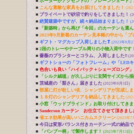
■
ボーダーがアクセントの「プレーンシェード」
■
こんな素敵な家具をお届けしてきました！
(20
■
プライベートで砂沼で釣りをしてきました！
(
■
絶賛建築中ですが、続々納品始まりました！
(
■
「新築時」から再び「今回」のカーテンも選ん
■
2023年9月新着のカーテン見本帳の中から「
■
ギフト・マグカップ入荷しました❣
(2023年9月2
■
2段のトレーやテーブル周りの小物入荷中です
■
薔薇のプランターとコラム、入荷しました‼
(2
■
ギフトショーの「フォトフレーム」や「LED
■
色合いも良い「ハイバック＋シェーズロング」
■
「シルク絨毯」が久しぶりに玄関サイズから揃
■
茨城産の「梨さん」届きました
(2023年9月3日)
■
部屋に灯が欲しい頃、シャンデリアが完成しま
■
１８灯のシャンデリアを納品してきました
(20
■
小窓「ウッドブラインド」お取り付けしてきま
■
Sanderson カーテン お仕立てさせて頂きま
■
省エネ効果が高いハニカムスクリーン
(2023年7
■
今日は変形バランス付きカーテン一式の納品で
■
「バンブー柄」で製作します！
(2023年7月13日)