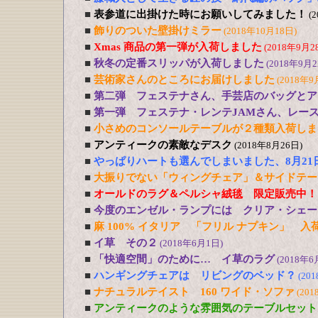
■
表参道に出掛けた時にお願いしてみました！
(
■
飾りのついた壁掛けミラー
(2018年10月18日)
■
Xmas 商品の第一弾が入荷しました
(2018年9月2
■
秋冬の定番スリッパが入荷しました
(2018年9月2
■
芸術家さんのところにお届けしました
(2018年9
■
第二弾 フェステナさん、手芸店のバッグとア
■
第一弾 フェステナ・レンテJAMさん、レー
■
小さめのコンソールテーブルが２種類入荷しま
■
アンティークの素敵なデスク
(2018年8月26日)
■
やっぱりハートも選んでしまいました、8月21
■
大振りでない「ウィングチェア」＆サイドテー
■
オールドのラグ＆ペルシャ絨毯 限定販売中！
■
今度のエンゼル・ランプには クリア・シェー
■
麻 100% イタリア 「フリル ナプキン」 入
■
イ草 その２
(2018年6月1日)
■
「快適空間」のために… イ草のラグ
(2018年6
■
ハンギングチェアは リビングのベッド？
(20
■
ナチュラルテイスト 160 ワイド・ソファ
(201
■
アンティークのような雰囲気のテーブルセット