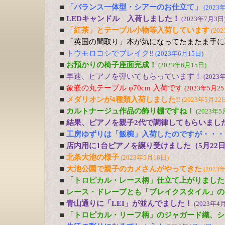
■
「バランス一体型・シアーのお仕立て」
(2023
■
LEDキャンドル 入荷しました！
(2023年7月3日
■
「紅茶」とテーブル小物等入荷しています
(20
■
「英国の間取り」本が気になってたまたま手に
■
トウモロコシでブレイク‼
(2023年6月15日)
■
お預かりの椅子座面完成！
(2023年6月15日)
■
早速、ピアノを弾いてもらっています！
(2023
■
象嵌の丸テーブル φ70cm 入荷です
(2023年5月25
■
メダリオンが4種類入荷しました‼
(2023年5月22
■
カルトナージュ作品の飾り棚ですね！
(2023年5
■
結果、ピアノを親子2代で調律してもらいまし
■
工房ゆずりは「飯椀」入荷したのですが・・・
■
店内用に1台ピアノを譲り受けました（5月22
■
北条大池の様子
(2023年5月18日)
■
大池公園で親子のカメさんがやってきた
(2023
■
「トロピカル・レース柄」仕立て上がりました
■
レース・ドレープとも「ブレイクスタイル」の
■
青山通りに「LEI」が並んでました！
(2023年4
■
「トロピカル・リーフ柄」のジャガード織、シ