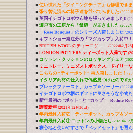
■
使い慣れた「ダイニングチェア」も修理できま
■
張り替え済みの椅子達を並べてみました
(2022
■
英国イチゴドロボウ布地を張ってみました‼
(2
■
瀬戸市の工房から「飯椀」が届きました
(2022
■
「Rose Bouquet」のシリーズ入荷しました
(20
■
ギフトショー発注分の「マグカップ」入荷中！
■
BRITISH WOOL のティーコジ―
(2022年2月25
■
LONDON POTTERY ティーポット入荷です
(2
■
コットン・クッションのロッキングチェア
(20
■
ミニトレー、ミニダストボックス、ドイリーな
■
こちらの “ティーポット” 再入荷しました！
(2
■
イタリア商材の仕入れで偶然見つけたのですが
■
ブレックファースト、カップ＆ソーサー
(2022
■
イチゴドロボウ柄のギフトに良さそうな小物た
■
新年最初の “ポット” と “カップ” Redute R
■
謹賀新年
(2021年12月30日)
■
年内最終入荷② ティーポット、カップ＆ソー
■
年内最終入荷① コットンの小物たち
(2021年12
■
寝心地と使いやすさで「ベッドセット」を選ん