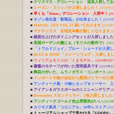
■
クリスマス・デコレーション 追加入荷してお
■
シーズン・スリッパが入荷しました！
(2019年1
■
早くも「Xmas」デコレーション 入荷中！
(2
■
オゾン発生器「新製品」が出来ました！
(2019
■
MANAS - TEX VOL.17 届いております
(2019年
■
マナテックス 生地見本帳が新しくなります
(
■
鏡面仕上げのダイニングセットが入荷しました
■
英国ガーデンの趣にも（モリスの新作で）
(20
■
「トワルドジュイ」ブルー・シェードが入荷し
■
BLUE & ROSE 「ストーンウェア」入荷しま
■
ウィリアムモリスの「くまモデル」
(2019年8月7
■
薔薇のモチーフが付いた照明器具です
(2019年8
■
陶花の付いた、ムラノガラス・コンポート
(20
■
インポート小物の会社から壁掛けミラーが入荷
■
アンティーク風・小物とカップ＆ソーサー 入
■
アイアン＆ガラスボールのミニシャンデリア
(
■
Decoration スタンドミラー、2色入荷しました
■
アンティークゴールド色は雰囲気がいい
(2019
■
カリモク家具「コロニアル」20年レストア
(20
■
ミュージアムショップで見かける「GOODS」