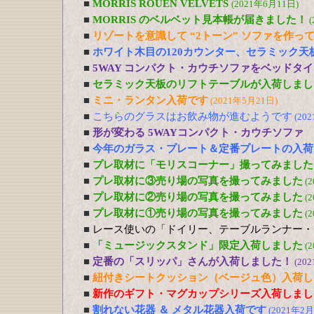
■
MORRIS ROUEN VELVETS
(2021年6月11日)
■
MORRIS のベルベット見本帳が届きました！
(
■
リゾートを意識して “2トーン” ソファを作っ
■
ホワイト木目の120カウンター、セラミック天
■
5WAY コンパクト・カウチソファをベッドタ
■
セラミック天板のリフトテーブルが入荷しまし
■
ミニ・ランタン入荷です
(2021年5月21日)
■
こちらのグラスはお飲み物が進むようです
(20
■
形が変わる 5WAYコンパクト・カウチソファ
■
今年のガラス・プレート＆定番プレートの入荷
■
プレ取材に「モリスコーナー」撮ってみました
■
プレ取材に③売り場の写真を撮ってみました
(
■
プレ取材に②売り場の写真を撮ってみました
(
■
プレ取材に①売り場の写真を撮ってみました
(
■
レース使いの「ドイリー、テーブルランナー・
■
「ミュージックスタンド」限定入荷しました
(
■
定番の「スリッパ」さんが入荷しました！
(20
■
紐付きシートクッション（ベージュ色）入荷し
■
新作のギフト・マグカップシリーズ入荷しまし
■
割れない花器 ＆ メタル花器入荷です
(2021年2月