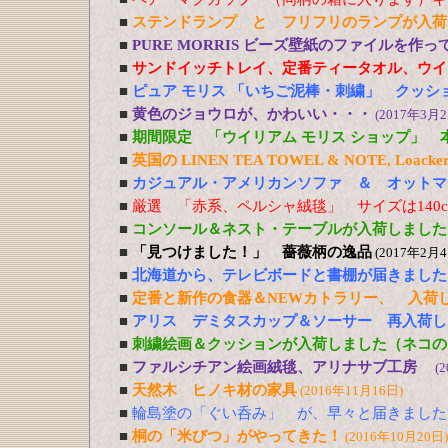
■
ステンドランプ と フリフリのランプが入荷
■
PURE MORRIS ビーズ壁紙のファイルを作
■
サンドイッチトレイ、定番ティータオル、ウイ
■
ピュア モリス 「いちご泥棒・刺繍」 クッシ
■
黄色のジョウロが、かわいい・・・
(2017年3月2
■
期間限定 「ウイリアム モリス ショップ」 
■
英国の LINEN TEA TOWEL & NOTE, Loacker
■
カジュアル・アメリカンソファ ＆ オットマ
■
厳選 「赤系、ペルシャ絨毯」 サイズは140cm
■
コンソール＆ネスト・テーブルが入荷しました
■
「見つけました！」 薔薇柄の逸品
(2017年2月4
■
北海道から、テレビボードと書棚が届きました
■
定番と新作の食器＆NEWカトラリー、 入荷
■
アリス デミタスカップ＆ソーサー 再入荷し
■
刺繍絵画＆クッションが入荷しました（ネコの
■
ファルシチアン絵画絨毯、アリナサブ工房
(
■
天然木 ヒノキ材の家具
(2016年11月16日)
■
輪島塗の「ぐい呑み」 が、早々と届きました
■
桐の「米びつ」がやってきた！
(2016年10月20日)