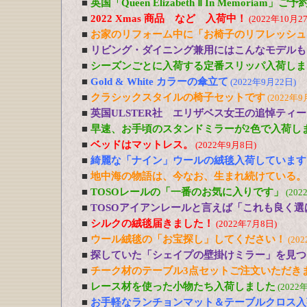
■
英国「Queen Elizabeth Ⅱ In Memoriam」
■
2022 Xmas 商品 など 入荷中！
(2022年10月2
■
お家のリフォーム中に「お椅子のリフレッシュ
■
リビング・ダイニング兼用にはこんなモデルも
■
シーズンごとに入荷する定番スリッパ入荷しま
■
Gold & White カラーの傘立て
(2022年9月22日)
■
クラシックスタイルの椅子セットです
(2022年9
■
英国ULSTER社 エリザベス女王の追悼ティ
■
早速、お手頃のスタンドミラーが2色で入荷し
■
ベッドはマットレス。
(2022年9月8日)
■
綺麗な「ナイン」ウールの絨毯入荷しています
■
地中海の物語は、今なお、生まれ続けている。
■
TOSOレールの「一番のお気に入りです」
(202
■
TOSOアイアンレールと言えば「これも良く選
■
シルクの絨毯届きました！
(2022年7月8日)
■
ウール絨毯の「お宝探し」してください！
(20
■
探していた「シェイプの壁掛けミラー」を見つ
■
チーク材のテーブル3点セットご注文いただき
■
レース材を使った小物たち入荷しました
(2022
■
お手軽なランチョンマット＆テーブルクロス入