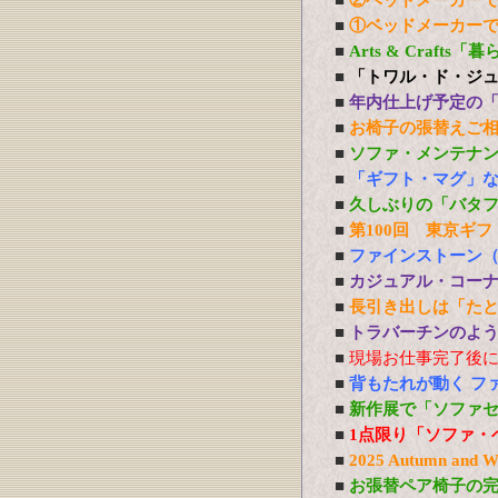
■
②ベッドメーカー
■
①ベッドメーカー
■
Arts & Craft
■
「トワル・ド・ジ
■
年内仕上げ予定の
■
お椅子の張替えご
■
ソファ・メンテナ
■
「ギフト・マグ」
■
久しぶりの「バタ
■
第100回 東京ギフ
■
ファインストーン
■
カジュアル・コー
■
長引き出しは「た
■
トラバーチンのよう
■
現場お仕事完了後
■
背もたれが動く フ
■
新作展で「ソファ
■
1点限り「ソファ・
■
2025 Autumn 
■
お張替ペア椅子の