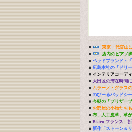
■
東京・代官山に
■
店内のピアノ
■
ベッドブランド・
■
広島本社の「ドリ
■
インテリアコーデ
■
大田区の滞在時間
■
ムラーノ・グラス
■
のびーるパッドシー
■
今朝の「プリザー
■
お部屋の小物たち
■
布、人工皮革、革
■
Bistro フランス
■
新作「ストーン＆