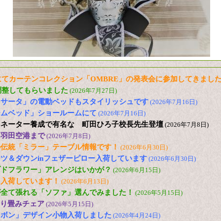
てカーテンコレクション「OMBRE」の発表会に参加してきまし
調整してもらいました
(2026年7月27日)
「サータ」の電動ベッドもスタイリッシュです
(2026年7月16日)
ームベッド」ショールームにて
(2026年7月16日)
ィネーター養成で有名な 町田ひろ子校長先生登壇
(2026年7月8日)
に羽田空港まで
(2026年7月8日)
の伝統「ミラー」テーブル情報です！
(2026年6月30日)
ツ＆ダウンinフェザーピロー入荷しています
(2026年6月30日)
ブドフラワー」アレンジはいかが？
(2026年6月15日)
も入荷しています！
(2026年6月13日)
が全て張れる「ソファ」選んでみました！
(2026年5月15日)
 折り畳みチェア
(2026年5月15日)
リボン」デザイン小物入荷しました
(2026年4月24日)