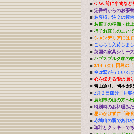
■
G.W. 前に小物な
■
定番柄からのお張
■
お客様ご注文の鏡
■
お椅子の準備・仕
■
椅子お直しのこと
■
シャンデリアには 白熱
■
こちらも入荷しま
■
英国の家具シリー
■
ハプスブルク家の
■
2/14（金）因島
■
空は繋がっている
(
■
心を伝える愛の贈り物 P
■
青山通り、岡本太
■
2月２日節分 お客
■
鹿沼市の山の方へ
■
特別時のお料理み
■
思いがけずに「鎌
■
赤城山の麓であれ
■
珈琲とクッキーで