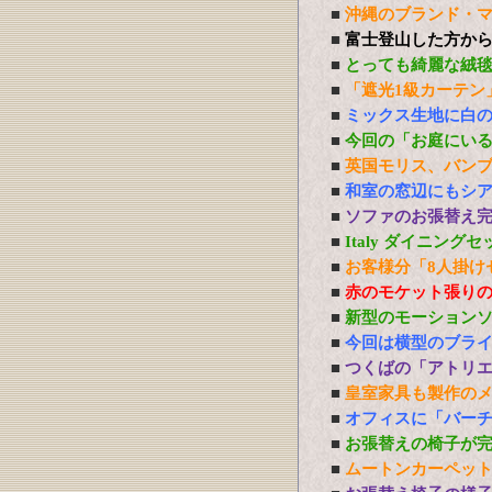
■
沖縄のブランド・
■
富士登山した方か
■
とっても綺麗な絨
■
「遮光1級カーテン
■
ミックス生地に白
■
今回の「お庭にい
■
英国モリス、バン
■
和室の窓辺にもシ
■
ソファのお張替え
■
Italy ダイニング
■
お客様分「8人掛け
■
赤のモケット張り
■
新型のモーション
■
今回は横型のブラ
■
つくばの「アトリ
■
皇室家具も製作の
■
オフィスに「バーチ
■
お張替えの椅子が
■
ムートンカーペッ