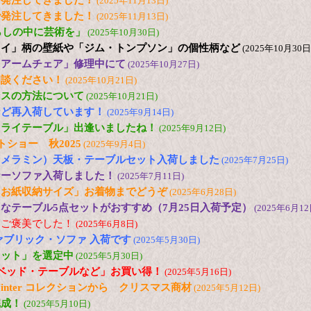
で発注してきました！
(2025年11月13日)
で発注してきました！
(2025年11月13日)
s「暮らしの中に芸術を」
(2025年10月30日)
ュイ」柄の壁紙や「ジム・トンプソン」の個性柄など
(2025年10月30日
「アームチェア」修理中にて
(2025年10月27日)
相談ください！
(2025年10月21日)
ンスの方法について
(2025年10月21日)
など再入荷しています！
(2025年9月14日)
フライテーブル」出逢いましたね！
(2025年9月12日)
トショー 秋2025
(2025年9月4日)
（メラミン）天板・テーブルセット入荷しました
(2025年7月25日)
ナーソファ入荷しました！
(2025年7月11日)
とお紙収納サイズ」お着物までどうぞ
(2025年6月28日)
なテーブル5点セットがおすすめ（7月25日入荷予定）
(2025年6月12
にご褒美でした！
(2025年6月8日)
ァブリック・ソファ 入荷です
(2025年5月30日)
セット」を選定中
(2025年5月30日)
ベッド・テーブルなど」お買い得！
(2025年5月16日)
and Winter コレクションから クリスマス商材
(2025年5月12日)
完成！
(2025年5月10日)