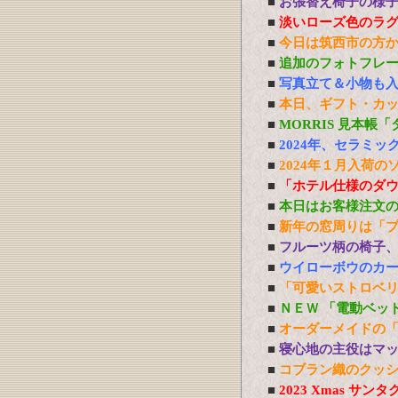
■
お張替え椅子の様
■
淡いローズ色のラ
■
今日は筑西市の方
■
追加のフォトフレ
■
写真立て＆小物も
■
本日、ギフト・カ
■
MORRIS 見本帳
■
2024年、セラミ
■
2024年１月入荷の
■
「ホテル仕様のダ
■
本日はお客様注文
■
新年の窓周りは「
■
フルーツ柄の椅子
■
ウイローボウのカ
■
「可愛いストロベ
■
ＮＥＷ 「電動ベッ
■
オーダーメイドの
■
寝心地の主役はマ
■
コブラン織のクッ
■
2023 Xmas 