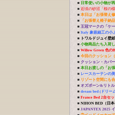
■
日常使いの小物が
■
近頃の砂沼「桜の
■
本日は「お張替え
■
「お張替え椅子納
■
王冠マークの「ケ
■
Italy 象嵌細工
■
トワルドジュイ壁
■
小物商品たち入荷
■
Willow Green
■
今回のクッション
■
クッション・カバ
■
本日お渡しの「お
■
レースカーテンの
■
リゾート空間にも
■
オズボーン&リトル社
■
dream bed 
■
France Bed 
■
NIHON BED（
■
JAPANTEX 20