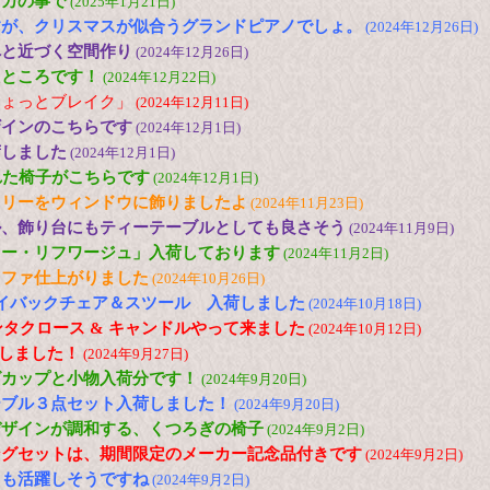
メカの事で
(2025年1月21日)
すが、クリスマスが似合うグランドピアノでしょ。
(2024年12月26日)
へと近づく空間作り
(2024年12月26日)
たところです！
(2024年12月22日)
ちょっとブレイク」
(2024年12月11日)
ザインのこちらです
(2024年12月1日)
荷しました
(2024年12月1日)
れた椅子がこちらです
(2024年12月1日)
ツリーをウィンドウに飾りましたよ
(2024年11月23日)
ル、飾り台にもティーテーブルとしても良さそう
(2024年11月9日)
ロー・リフワージュ」入荷しております
(2024年11月2日)
ソファ仕上がりました
(2024年10月26日)
N ハイバックチェア＆スツール 入荷しました
(2024年10月18日)
ンタクロース & キャンドルやって来ました
(2024年10月12日)
荷しました！
(2024年9月27日)
グカップと小物入荷分です！
(2024年9月20日)
ーブル３点セット入荷しました！
(2024年9月20日)
デザインが調和する、くつろぎの椅子
(2024年9月2日)
ングセットは、期間限定のメーカー記念品付きです
(2024年9月2日)
ても活躍しそうですね
(2024年9月2日)