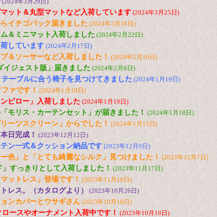
子
(2024年3月29日)
グマット＆丸型マットなど入荷しています
(2024年3月25日)
からイチゴパック届きました
(2024年3月18日)
ーム＆ミニマット入荷しました
(2024年2月22日)
入荷しています
(2024年2月17日)
ップ＆ソーサーなど入荷しました！
(2024年2月16日)
「ダイジェスト版」届きました
(2024年2月8日)
ックテーブルに合う椅子を見つけてきました
(2024年1月19日)
ソファです！
(2024年1月19日)
ウンピロー」入荷しました
(2024年1月19日)
の「モリス・カーテンセット」が届きました！
(2024年1月18日)
プリーツスクリーン」からでした！
(2024年1月15日)
、本日完成！
(2023年12月12日)
ーテン一式＆クッション納品です
(2023年12月9日)
リー色」と「とても綺麗なシルク」見つけました！
(2023年12月7日)
ド」すっきりとして入荷しました！
(2023年11月17日)
「マットレス」登場です！
(2023年11月16日)
ットレス。（カタログより）
(2023年10月26日)
ションカバーとウサギさん
(2023年10月16日)
サンタクロースやオーナメント入荷中です！
(2023年10月16日)