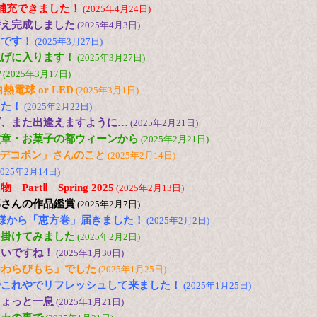
ど補充できました！
(2025年4月24日)
替え完成しました
(2025年4月3日)
台です！
(2025年3月27日)
上げに入ります！
(2025年3月27日)
で
(2025年3月17日)
電球 or LED
(2025年3月1日)
した！
(2025年2月22日)
ズ、また出逢えますように…
(2025年2月21日)
紋章・お菓子の都ウィーンから
(2025年2月21日)
の「デコポン」さんのこと
(2025年2月14日)
2025年2月14日)
artⅡ Spring 2025
(2025年2月13日)
郎さんの作品鑑賞
(2025年2月7日)
様から「恵方巻」届きました！
(2025年2月2日)
出掛けてみました
(2025年2月2日)
たいですね！
(2025年1月30日)
倉わらびもち」でした
(2025年1月25日)
やこれやでリフレッシュして来ました！
(2025年1月25日)
ちょっと一息
(2025年1月21日)