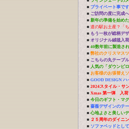
■
ツインシェードの
■
プライベート事で
■
ご訪問の度に完成
■
新年の準備を始め
■
道の駅お土産？「
■
もう一枚が総柄デ
■
オリジナル絨毯入
■
40数年前に製造さ
■
弊社のクリスマス
■
こちらの丸テーブ
■
人気の「ダウンピ
■
お客様のお張替え
■
GOOD DESIG
■
2024スタイル・サ
■
Xmas 第一弾 入
■
今日のギフト・マ
■
薔薇デザインのテ
■
心地よさと美しい
■
２５周年のダイニ
■
ソファベッドとし