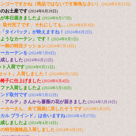
マンゴーですかね（商品ではないです御免なさい）
(2024年8月31日)
らのお土産です
(2024年8月29日)
毯が本日届きましたよ
(2024年8月17日)
」取付完了です、それにしても…
(2024年8月3日)
の「タイバック」が映えますね！
(2024年8月2日)
るようなカーテン」です！
(2024年8月1日)
ブー柄の特注クッション
(2024年7月18日)
アーカーテンを
(2024年7月8日)
完成しました
(2024年6月22日)
セット入荷です
(2024年6月21日)
セット」入荷しました！
(2024年6月15日)
の椅子に仕上げました
(2024年6月4日)
ソファ入荷しましたよ
(2024年5月18日)
インド取付です
(2024年5月12日)
エ・アルテ」さんから薔薇の花が届きました
(2024年5月10日)
メーカーさん、全て国産に戻したそうです
(2024年5月2日)
カル ブラインド」は合いますね
(2024年4月27日)
完成しましたよ
(2024年4月14日)
トの特別価格品入荷しました
(2024年4月2日)