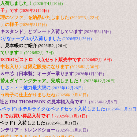
再入荷しました！
(2026年4月10日)
様子」です
(2026年3月26日)
修理のソファ」を納品いたしました
(2026年3月22日)
品」の様子
(2026年3月7日)
ーキスタンド」とプレート入荷しています
(2026年3月5日)
の小ぶりなテーブルが入荷しました
(2026年2月26日)
紙、見本帳のご紹介
(2026年2月26日)
しています！
(2026年2月17日)
 色のBISTROビストロ 3点セット販売中です
(2026年2月16日)
（中芯入り）は限定販売になります
(2026年1月30日)
ー＆中芯（日本製）オーダー承ります
(2026年1月30日)
張替えダイニングチェア」完成しました！
(2025年12月26日)
美しさ・・・魅力最大限に
(2025年12月26日)
合う椅子に仕上がりましたね
(2025年12月18日)
とJIM THOMPSON の見本帳入荷です！
(2025年12月5日)
(ドリームベッド) ホテルライクなベッドセット入荷しました
(2025年11月22日
2台セットでお買い得品入荷です！
(2025年11月21日)
日本ベッド）入荷しました
(2025年11月21日)
25 インテリア・トレンドショー
(2025年11月20日)