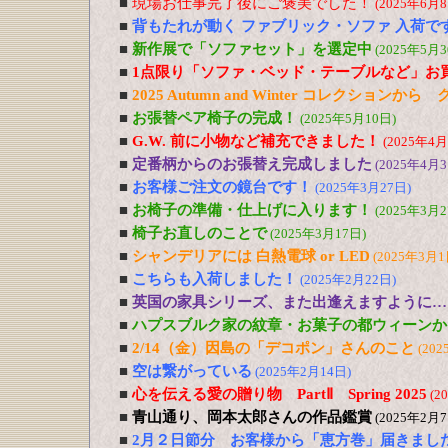
■
現場お仕事完了後にご褒美でした！
(2025年6月8
■
背もたれが動く ファブリック・ソファ 入荷で
■
新作展で「ソファセット」を選定中
(2025年5月3
■
1点限り「ソファ・ベッド・テーブルなど」お
■
2025 Autumn and Winter コレクションか
■
お張替ペア椅子の完成！
(2025年5月10日)
■
G.W. 前に小物など補充できました！
(2025年4月
■
定番柄からのお張替え完成しました
(2025年4月3
■
お客様ご注文の鏡台です！
(2025年3月27日)
■
お椅子の準備・仕上げに入ります！
(2025年3月2
■
椅子お直しのことで
(2025年3月17日)
■
シャンデリアには 白熱電球 or LED
(2025年3月1
■
こちらも入荷しました！
(2025年2月22日)
■
英国の家具シリーズ、また出逢えますように…
■
ハプスブルク家の紋章・お菓子の都ウィーンか
■
2/14（金）因島の「デコポン」さんのこと
(202
■
空は繋がっている
(2025年2月14日)
■
心を伝える愛の贈り物 PartⅡ Spring 2025
(2
■
青山通り、岡本太郎さんの作品鑑賞
(2025年2月7
■
2月２日節分 お客様から「恵方巻」届きまし