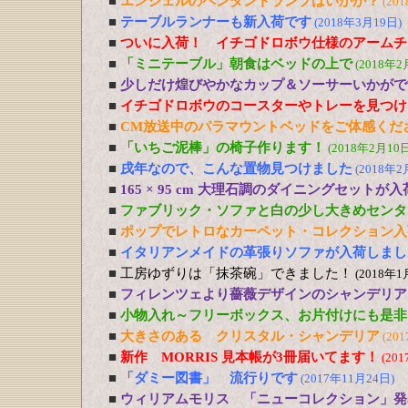
■
エンジェルのペンダントランプはいかが？
(20
■
テーブルランナーも新入荷です
(2018年3月19日)
■
ついに入荷！ イチゴドロボウ仕様のアームチ
■
「ミニテーブル」朝食はベッドの上で
(2018年2
■
少しだけ煌びやかなカップ＆ソーサーいかがで
■
イチゴドロボウのコースターやトレーを見つけ
■
CM放送中のパラマウントベッドをご体感くだ
■
「いちご泥棒」の椅子作ります！
(2018年2月10日
■
戌年なので、こんな置物見つけました
(2018年2
■
165 × 95 cm 大理石調のダイニングセットが
■
ファブリック・ソファと白の少し大きめセンタ
■
ポップでレトロなカーペット・コレクション入
■
イタリアンメイドの革張りソファが入荷しまし
■
工房ゆずりは「抹茶碗」できました！
(2018年1
■
フィレンツェより薔薇デザインのシャンデリア
■
小物入れ～フリーボックス、お片付けにも是非
■
大きさのある クリスタル・シャンデリア
(20
■
新作 MORRIS 見本帳が3冊届いてます！
(20
■
「ダミー図書」 流行りです
(2017年11月24日)
■
ウィリアムモリス 「ニューコレクション」発