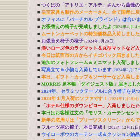
■
つくばの「アトリエ・アルテ」さんから薔薇の
■
皇室家具も製作のメーカーさん、全て国産に戻
■
オフィスに「バーチカル ブラインド」は合い
■
お張替えの椅子が完成しましたよ
(2024年4月14日
■
ムートンカーペットの特別価格品入荷しました
■
お張替え椅子の様子
(2024年3月29日)
■
淡いローズ色のラグマット＆丸型マットなど入
■
今日は筑西市の方からイチゴパック届きました
■
追加のフォトフレーム＆ミニマット入荷しまし
■
写真立て＆小物も入荷しています
(2024年2月17日
■
本日、ギフト・カップ＆ソーサーなど入荷しま
■
MORRIS 見本帳「ダイジェスト版」届きまし
■
2024年、セラミックテーブルに合う椅子を見
■
2024年１月入荷のソファです！
(2024年1月19日)
■
「ホテル仕様のダウンピロー」入荷しました
(
■
本日はお客様注文の「モリス・カーテンセット
■
新年の窓周りは「プリーツスクリーン」からで
■
フルーツ柄の椅子、本日完成！
(2023年12月12日)
■
ウイローボウのカーテン一式＆クッション納品