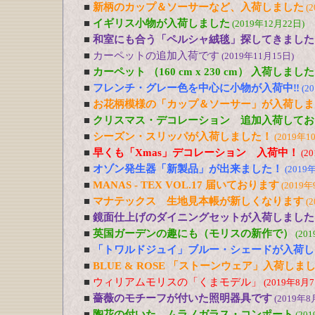
■
新柄のカップ＆ソーサーなど、入荷しました
(
■
イギリス小物が入荷しました
(2019年12月22日)
■
和室にも合う「ペルシャ絨毯」探してきました
■
カーペットの追加入荷です
(2019年11月15日)
■
カーペット （160 cm x 230 cm） 入荷しました
■
フレンチ・グレー色を中心に小物が入荷中‼
(2
■
お花柄模様の「カップ＆ソーサー」が入荷しま
■
クリスマス・デコレーション 追加入荷してお
■
シーズン・スリッパが入荷しました！
(2019年1
■
早くも「Xmas」デコレーション 入荷中！
(2
■
オゾン発生器「新製品」が出来ました！
(2019
■
MANAS - TEX VOL.17 届いております
(2019年
■
マナテックス 生地見本帳が新しくなります
(
■
鏡面仕上げのダイニングセットが入荷しました
■
英国ガーデンの趣にも（モリスの新作で）
(20
■
「トワルドジュイ」ブルー・シェードが入荷し
■
BLUE & ROSE 「ストーンウェア」入荷しま
■
ウィリアムモリスの「くまモデル」
(2019年8月7
■
薔薇のモチーフが付いた照明器具です
(2019年8
■
陶花の付いた、ムラノガラス・コンポート
(20