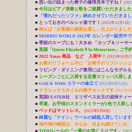
■
思い出の詰まった椅子の修理見本ですね！
(20
■
今日はピアノ演奏と歌をご披露いただきました
■
「憧れだったソファ」納めさせていただきまし
■
とっておきのペルシャ達です！
(2022年12月1日)
■
例えば「お客様の座面お直し」仕上がりました
■
MORRIS WORLD 2023年 カレンダー販売中
■
季節のスープにも！大きめ 「カップ＆ソーサ
■
英国「Queen Elizabeth Ⅱ In Memoriam」
■
2022 Xmas 商品 など 入荷中！
(2022年10月2
■
お家のリフォーム中に「お椅子のリフレッシュ
■
リビング・ダイニング兼用にはこんなモデルも
■
シーズンごとに入荷する定番スリッパ入荷しま
■
Gold & White カラーの傘立て
(2022年9月22日)
■
クラシックスタイルの椅子セットです
(2022年9
■
英国ULSTER社 エリザベス女王の追悼ティ
■
早速、お手頃のスタンドミラーが2色で入荷し
■
ベッドはマットレス。
(2022年9月8日)
■
綺麗な「ナイン」ウールの絨毯入荷しています
■
地中海の物語は、今なお、生まれ続けている。
■
TOSOレールの「一番のお気に入りです」
(202