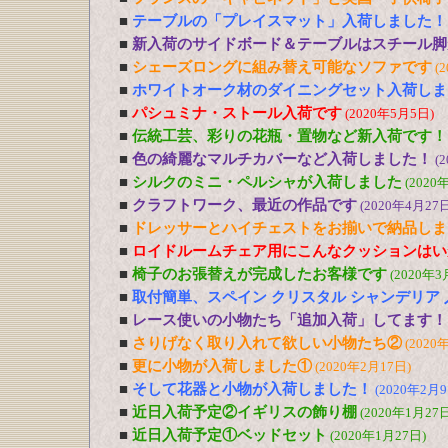
■
テーブルの「プレイスマット」入荷しました！
■
新入荷のサイドボード＆テーブルはスチール脚
■
シェーズロングに組み替え可能なソファです
(
■
ホワイトオーク材のダイニングセット入荷しま
■
パシュミナ・ストール入荷です
(2020年5月5日)
■
伝統工芸、彩りの花瓶・置物など新入荷です！
■
色の綺麗なマルチカバーなど入荷しました！
(
■
シルクのミニ・ペルシャが入荷しました
(2020
■
クラフトワーク、最近の作品です
(2020年4月27日
■
ドレッサーとハイチェストをお揃いで納品しま
■
ロイドルームチェア用にこんなクッションはい
■
椅子のお張替えが完成したお客様です
(2020年3
■
取付簡単、スペイン クリスタル シャンデリア
■
レース使いの小物たち「追加入荷」してます！
■
さりげなく取り入れて欲しい小物たち②
(2020
■
更に小物が入荷しました①
(2020年2月17日)
■
そして花器と小物が入荷しました！
(2020年2月9
■
近日入荷予定②イギリスの飾り棚
(2020年1月27日
■
近日入荷予定①ベッドセット
(2020年1月27日)