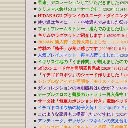
■
早速、デコレーションしていただきました
(20
■
クリスマス飾りのコーナーです！
(2020年11月14
■
HIDAKAGU ブランドのユニーク・ダイニン
■
使い道は色々に・・・小物選んでみました②
(
■
フォトフレーム＆トレー、選んでみました①
(
■
キリムやラグマットご紹介します！
(2020年10月
■
2020AW 新入荷 先行入荷しました…
(2020年9
■
竹材の「椅子」が良い感じです
(2020年9月10日)
■
人気プレイスマット 再々入荷しました！
(20
■
イギリス生地の「くま仲間」が増えましたので
■
5灯のシェード付き照明器具完成
(2020年8月28日
■
「イチゴドロボウ」のシェード作りました！
(
■
シンプルなアイアン照明を「モリス・シェード
■
ガレコレクションの照明器具はいかが？
(2020
■
テーブルクロスと薔薇のカトラリー再入荷中！
■
サータ社「無重力ポジション付き」電動ベッド
■
イチゴドロボウ柄の椅子入荷！
(2020年7月31日)
■
このような家具もご提案したいですね！
(2020
■
アンティーク、デッサン・マネキンの支え台を
■
フランスの「キャビネット」と英国「子供椅子