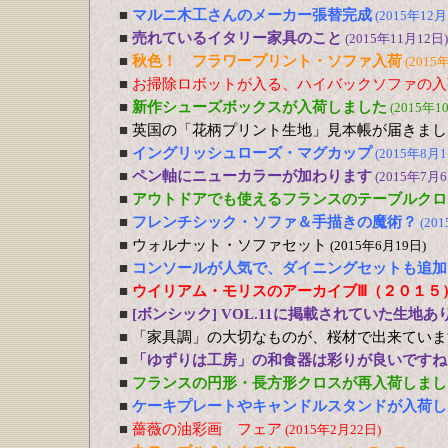
■
マルニ木工さんのメーカー張替完成
(2015年12月
■
売れているイタリー家具のこと
(2015年11月12日)
■
秋色！ フラワープリント・ソファ入荷
(2015
■
お掃除ロボットが入る、ハイバックソファの入
■
新作シューズボックスが入荷しました
(2015年1
■
英国の「花柄プリント生地」見本帳が届きまし
■
イングリッシュローズ・マグカップ
(2015年8月1
■
ペン軸にニューカラーが加わります
(2015年7月6
■
アウトドアでも使えるフランスのテーブルクロ
■
フレンチシック・ソファ＆手描きの魔術？
(20
■
ウォルナット・ソファセット
(2015年6月19日)
■
コンソールが人気で、ダイニングセットも追加
■
ウイリアム・モリスのアーカイブⅢ（２０１５
■
[ボンシック] VOL.11に掲載されていた生地あ
■
「家具調」の大切なものが、桜材で出来ていま
■
「ゆずりは工房」の和食器は彩りが良いですね
■
フランスの円形・長方形クロスが再入荷しまし
■
ケーキプレートやキャンドルスタンドが入荷し
■
薔薇の油彩画 フェア
(2015年2月22日)