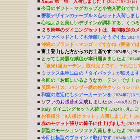
■
Xmas 第一弾 入荷しました！
(2024年9月27日)
■
今日のギフト・マグカップと小物入荷分です！
■
薔薇デザインのテーブル３点セット入荷しまし
■
心地よさと美しいデザインが調和する、くつろ
■
２５周年のダイニングセットは、期間限定のメ
■
ソファベッドとしても活躍しそうですね
(2024
■
沖縄のブランド・マンゴーですかね（商品では
■
富士登山した方からのお土産です
(2024年8月29日
■
とっても綺麗な絨毯が本日届きましたよ
(2024
■
「遮光1級カーテン」取付完了です、それにし
■
ミックス生地に白の「タイバック」が映えます
■
今回の「お庭にいるようなカーテン」です！
(
■
英国モリス、バンブー柄の特注クッション
(20
■
和室の窓辺にもシアーカーテンを
(2024年7月8日
■
ソファのお張替え完成しました
(2024年6月22日)
■
Italy ダイニングセット入荷です
(2024年6月21日)
■
お客様分「8人掛けセット」入荷しました！
(2
■
赤のモケット張りの椅子に仕上げました
(2024
■
新型のモーションソファ入荷しましたよ
(2024
■
今回は横型のブラインド取付です
(2024年5月12日