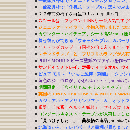
■
一般家具枠②で「ミニ・ＰＣデスク＆ワゴン」
■
一般家具枠で「伸長式・テーブル」選んでみま
■
２２年前の椅子を再生中！
(2017年5月25日)
■
スツールは ブラウン×PINKが一番人気です
(2
■
ジェニファーテイラー、小物入荷しました
(20
■
カウンター・ハイチェア、シート高58cm （
■
着せ替えができる「ウォッシャブル、カバーリ
■
ペア・マグカップ （同柄の箱に入ります）ギ
■
ステンドランプ と フリフリのランプが入荷
■
PURE MORRIS ビーズ壁紙のファイルを作
■
サンドイッチトレイ、定番ティータオル、ウイ
■
ピュア モリス 「いちご泥棒・刺繍」 クッシ
■
黄色のジョウロが、かわいい・・・
(2017年3月2
■
期間限定 「ウイリアム モリス ショップ」 
■
英国の LINEN TEA TOWEL & NOTE, Loacker
■
カジュアル・アメリカンソファ ＆ オットマ
■
厳選 「赤系、ペルシャ絨毯」 サイズは140cm
■
コンソール＆ネスト・テーブルが入荷しました
■
「見つけました！」 薔薇柄の逸品
(2017年2月4
■
北海道から、テレビボードと書棚が届きました