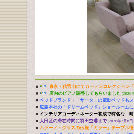
■
東京・代官山にてカーテンコレクション「
■
店内のピアノ調整してもらいました
(2026
■
ベッドブランド・「サータ」の電動ベッドもス
■
広島本社の「ドリームベッド」ショールームに
■
インテリアコーディネーター養成で有名な 町
■
大田区の滞在時間に羽田空港まで
(2026年7月8日
■
ムラーノ・グラスの伝統「ミラー」テーブル情