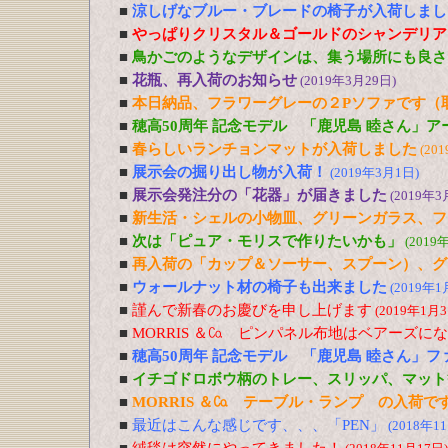
■
涼しげなブルー・ブレードの椅子が入荷しまし
■
やっぱりクリスタル＆ゴールドのシャンデリア
■
鳥かごのようなデザインは、集う場所にも良さ
■
花瓶、再入荷のお知らせ
(2019年3月29日)
■
本日納品、フラワーグレーの２Pソファです（
■
穂高50周年 記念モデル 「鹿児島 睦さん」
■
春らしいランチョンマットが入荷しました
(20
■
展示会の掘り出し物が入荷！
(2019年3月1日)
■
展示会発注分の「花器」が届きました
(2019年3
■
新生活・シェルの小物皿、グリーンガラス、フ
■
次は「ピュア・モリスで作りたいかも」
(2019
■
再入荷の「カップ＆ソーサー、スプーン）、グ
■
ウォールナット材の椅子も出来ました
(2019年1
■
謹んで新春のお慶びを申し上げます
(2019年1月3
■
MORRIS ＆㏇ ピンパネル布地はベアーズに
■
穂高50周年 記念モデル 「鹿児島 睦さん」
■
イチゴドロボウ柄のトレー、スリッパ、マット
■
MORRIS ＆㏇ テーブル・ランプ の入荷で
■
最近はこんな感じです、、、「PEN」
(2018年1