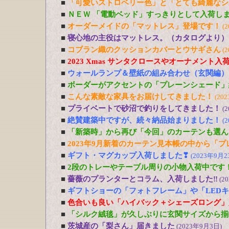
■
「可愛いストロベリー色」と「とても綺麗なシ
■
ＮＥＷ 「電動ベッド」すっきりとして入荷し
■
オーダーメイドの「マットレス」登場です！
(
■
寝心地の主役はマットレス。（カタログより）
■
コブラン織のクッションカバーとウサギさん
(
■
2023 Xmas サンタクロースやオーナメント入
■
ウォールランプ＆壁紙の組み合わせ（玄関編）
■
ボーダーがアクセントの「プレーンシェード」
■
こんな素敵な家具をお届けしてきました！
(20
■
プライベートで砂沼で釣りをしてきました！
(
■
絶賛建築中ですが、続々納品始まりました！
(
■
「新築時」から再び「今回」のカーテンも選ん
■
2023年9月新着のカーテン見本帳の中から「
■
ギフト・マグカップ入荷しました❣
(2023年9月2
■
2段のトレーやテーブル周りの小物入荷中です
■
薔薇のプランターとコラム、入荷しました‼
(2
■
ギフトショーの「フォトフレーム」や「LED
■
色合いも良い「ハイバック＋シェーズロング」
■
「シルク絨毯」が久しぶりに玄関サイズから揃
■
茨城産の「梨さん」届きました
(2023年9月3日)