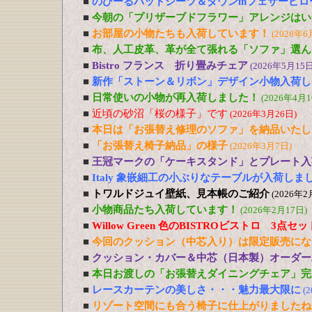
■
のびーるパッドシーツ＆ダウンinフェザーピ
■
今朝の「プリザーブドフラワー」アレンジはい
■
お部屋の小物たちも入荷しています！
(2026年6
■
布、人工皮革、革が全て張れる「ソファ」選ん
■
Bistro フランス 折り畳みチェア
(2026年5月15日
■
新作「ストーン＆リボン」デザイン小物入荷し
■
日常使いの小物が再入荷しました！
(2026年4月1
■
近頃の砂沼「桜の様子」です
(2026年3月26日)
■
本日は「お張替え修理のソファ」を納品いたし
■
「お張替え椅子納品」の様子
(2026年3月7日)
■
王冠マークの「ケーキスタンド」とプレート入
■
Italy 象嵌細工の小ぶりなテーブルが入荷しま
■
トワルドジュイ壁紙、見本帳のご紹介
(2026年2
■
小物商品たち入荷しています！
(2026年2月17日)
■
Willow Green 色のBISTROビストロ 3点
■
今回のクッション（中芯入り）は限定販売にな
■
クッション・カバー＆中芯（日本製）オーダー
■
本日お渡しの「お張替えダイニングチェア」完
■
レースカーテンの美しさ・・・魅力最大限に
(
■
リゾート空間にも合う椅子に仕上がりましたね