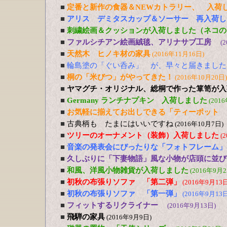
■
定番と新作の食器＆NEWカトラリー、 入荷
■
アリス デミタスカップ＆ソーサー 再入荷し
■
刺繍絵画＆クッションが入荷しました（ネコの
■
ファルシチアン絵画絨毯、アリナサブ工房
(
■
天然木 ヒノキ材の家具
(2016年11月16日)
■
輪島塗の「ぐい呑み」 が、早々と届きました
■
桐の「米びつ」がやってきた！
(2016年10月20日)
■
ヤマグチ・オリジナル、総桐で作った箪笥が入
■
Germany ランチナプキン 入荷しました
(201
■
お気軽に揃えてお出しできる「ティーポット 
■
古典柄も たまにはいいですね
(2016年10月7日)
■
ツリーのオーナメント（装飾）入荷しました
(
■
音楽の発表会にぴったりな「フォトフレーム」
■
久しぶりに「下妻物語」風な小物が店頭に並び
■
和風、洋風小物雑貨が入荷しました
(2016年9月2
■
初秋の布張りソファ 「第二弾」
(2016年9月13日
■
初秋の布張りソファ 「第一弾」
(2016年9月13日
■
フィットするリクライナー
(2016年9月13日)
■
飛騨の家具
(2016年9月9日)