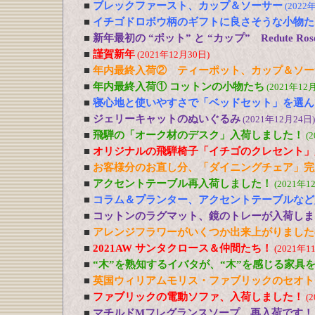
■
ブレックファースト、カップ＆ソーサー
(2022
■
イチゴドロボウ柄のギフトに良さそうな小物た
■
新年最初の “ポット” と “カップ” Redute R
■
謹賀新年
(2021年12月30日)
■
年内最終入荷② ティーポット、カップ＆ソー
■
年内最終入荷① コットンの小物たち
(2021年12
■
寝心地と使いやすさで「ベッドセット」を選ん
■
ジェリーキャットのぬいぐるみ
(2021年12月24日)
■
飛騨の「オーク材のデスク」入荷しました！
(
■
オリジナルの飛騨椅子「イチゴのクレセント」
■
お客様分のお直し分、「ダイニングチェア」完
■
アクセントテーブル再入荷しました！
(2021年1
■
コラム＆プランター、アクセントテーブルなど
■
コットンのラグマット、鏡のトレーが入荷しま
■
アレンジフラワーがいくつか出来上がりました
■
2021AW サンタクロース＆仲間たち！
(2021年1
■
“木”を熟知するイバタが、“木”を感じる家具
■
英国ウィリアムモリス・ファブリックのセオト
■
ファブリックの電動ソファ、入荷しました！
(
■
マチルドMフレグランスソープ 再入荷です！