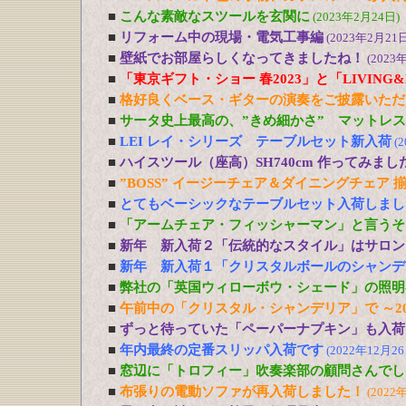
■
こんな素敵なスツールを玄関に
(2023年2月24日)
■
リフォーム中の現場・電気工事編
(2023年2月21日
■
壁紙でお部屋らしくなってきましたね！
(2023
■
「東京ギフト・ショー 春2023」と「LIVING&DE
■
格好良くベース・ギターの演奏をご披露いただ
■
サータ史上最高の、”きめ細かさ” マットレ
■
LEI レイ・シリーズ テーブルセット新入荷
(
■
ハイスツール（座高）SH740cm 作ってみまし
■
”BOSS” イージーチェア＆ダイニングチェア 
■
とてもベーシックなテーブルセット入荷しまし
■
「アームチェア・フィッシャーマン」と言うそ
■
新年 新入荷２「伝統的なスタイル」はサロン
■
新年 新入荷１「クリスタルボールのシャンデ
■
弊社の「英国ウィローボウ・シェード」の照明
■
午前中の「クリスタル・シャンデリア」で ～20
■
ずっと待っていた「ペーパーナプキン」も入荷
■
年内最終の定番スリッパ入荷です
(2022年12月26
■
窓辺に「トロフィー」吹奏楽部の顧問さんでし
■
布張りの電動ソファが再入荷しました！
(2022