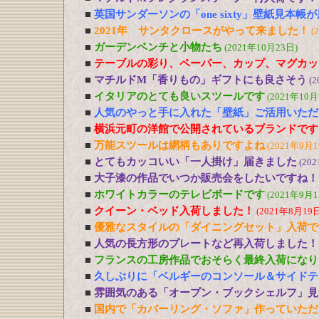
■
英国サンダーソンの「one sixty」壁紙見本帳
■
2021年 サンタクロースがやって来ました！
(
■
ガーデンベンチと小物たち
(2021年10月23日)
■
テーブルの彩り、ペーパー、カップ、マグカッ
■
マチルドM「香りもの」ギフトにも良さそう
(2
■
イタリアのとても良いスツールです
(2021年10月
■
人気のやっと手に入れた「壁紙」ご活用いただ
■
横浜元町の洋館で公開されているブランドです
■
万能スツールは網柄もありですよね
(2021年9月1
■
とてもカッコいい「一人掛け」届きました
(20
■
大子漆の作品でいつか販売会をしたいですね！
■
ホワイトカラーのテレビボードです
(2021年9月1
■
クイーン・ベッド入荷しました！
(2021年8月19日
■
優雅なスタイルの「ダイニングセット」入荷で
■
人気の長方形のプレートなど再入荷しました！
■
フランスの工房作品でおそらく最終入荷になり
■
久しぶりに「ベルギーのコンソール＆サイドテ
■
雰囲気のある「オープン・ブックシェルフ」見
■
国内で「カバーリング・ソファ」作っていただ