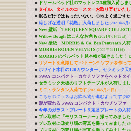
■
ドリームベッド社のマットレス3種類入荷しま
■
タイル、タイルのコースターお取り寄せいたし
■
眠るだけではもったいない。心地よく過ごすた
■
涼しげな透明「花瓶」入荷しました
(2021年6月1
■
New 壁紙「THE QUEEN SQUARE COLL
■
Willow Bough はこんなお色も
(2021年6月15日)
■
New 壁紙 MORRIS & Co. Ben Pentreath
■
MORRIS ROUEN VELVETS
(2021年6月11日)
■
MORRIS のベルベット見本帳が届きました！
(
■
リゾートを意識して “2トーン” ソファを作っ
■
ホワイト木目の120カウンター、セラミック天
■
5WAY コンパクト・カウチソファをベッドタ
■
セラミック天板のリフトテーブルが入荷しまし
■
ミニ・ランタン入荷です
(2021年5月21日)
■
こちらのグラスはお飲み物が進むようです
(20
■
形が変わる 5WAYコンパクト・カウチソファ
■
今年のガラス・プレート＆定番プレートの入荷
■
プレ取材に「モリスコーナー」撮ってみました
■
プレ取材に③売り場の写真を撮ってみました
(
■
プレ取材に②売り場の写真を撮ってみました
(