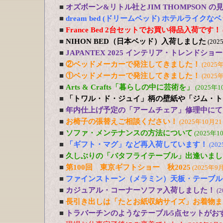
■
オズボーン&リトル社とJIM THOMPSON 
■
dream bed (ドリームベッド) ホテルライ
■
France Bed 2台セットでお買い得品入荷です！
■
NIHON BED（日本ベッド）入荷しました
(202
■
JAPANTEX 2025 インテリア・トレンドショー
■
②ベッドメーカーで発注してきました！
(2025
■
①ベッドメーカーで発注してきました！
(2025
■
Arts & Crafts「暮らしの中に芸術を」
(2025年1
■
「トワル・ド・ジュイ」柄の壁紙や「ジム・ト
■
年内仕上げ予定の「アームチェア」修理中にて
■
お椅子の張替えご相談ください！
(2025年10月21
■
ソファ・メンテナンスの方法について
(2025年1
■
「ギフト・マグ」など再入荷しています！
(20
■
久しぶりの「バタフライテーブル」出逢いまし
■
第100回 東京ギフトショー 秋2025
(2025年9
■
ファインストーン（メラミン）天板・テーブル
■
カジュアル・コーナーソファ入荷しました！
(
■
長引き出しは「たとお紙収納サイズ」お着物ま
■
トラバーチンのようなテーブル5点セットがおす