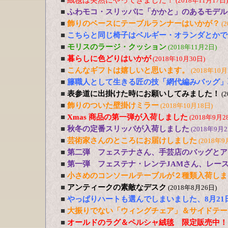
■
絨毯は突然にやってきました！
(2018年11月17日)
■
ふわモコ・スリッパに「かかと」のあるモデル
■
飾りのベースにテーブルランナーはいかが？
(
■
こちらと同じ椅子はベルギー・オランダとかで
■
モリスのラージ・クッション
(2018年11月2日)
■
暮らしに色どりはいかが
(2018年10月30日)
■
こんなギフトは嬉しいと思います。
(2018年10月
■
籐職人として生きる匠の技「網代編みバッグ」
■
表参道に出掛けた時にお願いしてみました！
(
■
飾りのついた壁掛けミラー
(2018年10月18日)
■
Xmas 商品の第一弾が入荷しました
(2018年9月2
■
秋冬の定番スリッパが入荷しました
(2018年9月2
■
芸術家さんのところにお届けしました
(2018年9
■
第二弾 フェステナさん、手芸店のバッグとア
■
第一弾 フェステナ・レンテJAMさん、レー
■
小さめのコンソールテーブルが２種類入荷しま
■
アンティークの素敵なデスク
(2018年8月26日)
■
やっぱりハートも選んでしまいました、8月21
■
大振りでない「ウィングチェア」＆サイドテー
■
オールドのラグ＆ペルシャ絨毯 限定販売中！