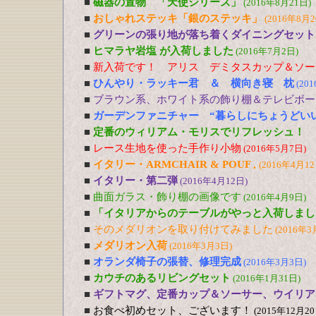
■
磁器の置物 「天使シリーズ」
(2016年8月21日)
■
おしゃれステッキ「銀のステッキ」
(2016年8月2
■
グリーンの張り地が落ち着くダイニングセット
■
ヒマラヤ岩塩 が入荷しました
(2016年7月2日)
■
新入荷です！ アリス デミタスカップ＆ソー
■
ひんやり・ラッキー君 ＆ 横向き寝 枕
(20
■
ブラウン系、ホワイト系の飾り棚＆テレビボー
■
ガーデンファニチャー “暮らしにちょうどい
■
定番のウィリアム・モリスでリフレッシュ！
■
レース生地を使った手作り小物
(2016年5月7日)
■
イタリー・ARMCHAIR & POUF ,
(2016年4月12
■
イタリー・第二弾
(2016年4月12日)
■
曲面ガラス・飾り棚の画像です
(2016年4月9日)
■
「イタリアからのテーブルがやっと入荷しまし
■
そのメダリオンを取り付けてみました
(2016年3
■
メダリオン入荷
(2016年3月3日)
■
オランダ椅子の張替、修理完成
(2016年3月3日)
■
カウチのあるリビングセット
(2016年1月31日)
■
ギフトマグ、定番カップ＆ソーサー、ウイリア
■
お食べ初めセット、ございます！
(2015年12月20