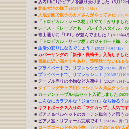
■
店内用に1台ピアノを譲り受けました（5月22
■
北条大池の様子
(2023年5月18日)
■
大池公園で親子のカメさんがやってきた
(2023
■
「トロピカル・レース柄」仕立て上がりました
■
レース・ドレープとも「ブレイクスタイル」の
■
青山通りに「LEI」が並んでました！
(2023年4
■
「トロピカル・リーフ柄」のジャガード織、シ
■
生活の彩りになるでしょう！
(2023年4月14日)
■
カバーリングの「新作・長椅子」入荷しました
■
目線に近い高さでもあり、透明球でないLED
■
プライベートで、リフレッシュ②
(2023年3月19日
■
プライベートで、リフレッシュ！
(2023年3月19日
■
テーブル周りの小物など入荷中！
(2023年3月17日
■
ダイニングチェア用クッション＆角型クッショ
■
ガーデンテーブル3点セット入荷しました
(202
■
こんなにカラフルな「ジョウロ」なら飾る？
(
■
ギフトボックス入りの「マグカップ」人気です
■
ピアノ＆ベルベットのカーテン似合うと思う
(
■
ピアノ室・リフォーム完成です！
(2023年3月3日
■
ローズゴールド色の小物、ガラスのC＆Sが入