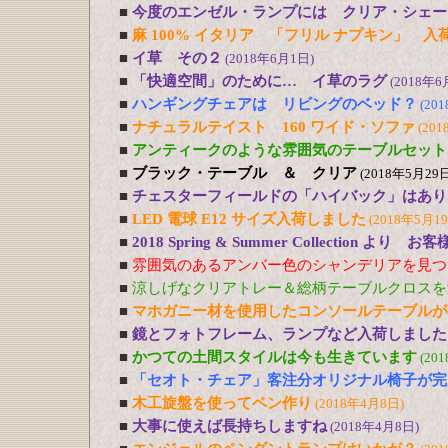
■
今度のエンゼル・ランプには クリア・シェー
■
麻 100% イタリア 「フリル ナプキン」 入
■
イ草 その２
(2018年6月1日)
■
「快適空間」のために… イ草のラグ
(2018年6
■
ハンギングチェアは リビングのベッド？
(20
■
ナチュラルテイスト 160 ワイド・ソファ
(201
■
アンティークのような雰囲気のテーブルセット
■
ブラック・テーブル ＆ クリア
(2018年5月29日
■
チェスターフィールドの「ハイバック」はあり
■
LED 電球 E12 サイズ入荷しました
(2018年5月1
■
2018 Spring & Summer Collection より お
■
雰囲気のあるアンバー色のシャンデリアを見つ
■
涼しげなクリアトレー＆総柄テーブルクロスを
■
マホガニー材を使用したコンソールテーブルが
■
鏡とフォトフレーム、ランプなど入荷しました
■
かつての土間スタイルは今も生きています
(20
■
「セオト・チェア」客注分オリジナル椅子が完
■
木工旋盤を使ってペン作り
(2018年4月8日)
■
大事に使えば長持ちしますね
(2018年4月8日)