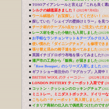
■
TOSOアイアンレールと言えば「これも良く選
■
シルクの絨毯届きました！
(2022年7月8日)
■
ウール絨毯の「お宝探し」してください！
(20
■
探していた「シェイプの壁掛けミラー」を見つ
■
チーク材のテーブル3点セットご注文いただき
■
レース材を使った小物たち入荷しました
(2022
■
お手軽なランチョンマット＆テーブルクロス入
■
使い慣れた「ダイニングチェア」も修理できま
■
張り替え済みの椅子達を並べてみました
(2022
■
英国イチゴドロボウ布地を張ってみました‼
(2
■
瀬戸市の工房から「飯椀」が届きました
(2022
■
「Rose Bouquet」のシリーズ入荷しました
(20
■
ギフトショー発注分の「マグカップ」入荷中！
■
BRITISH WOOL のティーコジ―
(2022年2月25
■
LONDON POTTERY ティーポット入荷です
(2
■
コットン・クッションのロッキングチェア
(20
■
ミニトレー、ミニダストボックス、ドイリーな
■
こちらの “ティーポット” 再入荷しました！
(2
■
イタリア商材の仕入れで偶然見つけたのですが