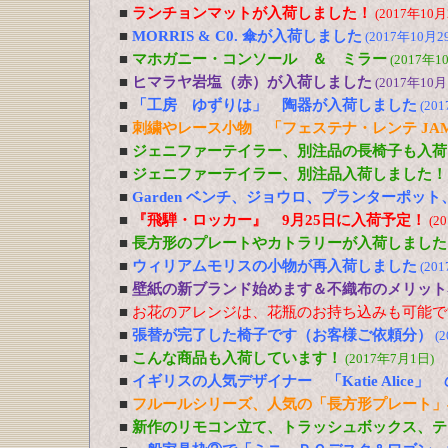
■
ランチョンマットが入荷しました！
(2017年10月
■
MORRIS & C0. 傘が入荷しました
(2017年10月2
■
マホガニー・コンソール ＆ ミラー
(2017年1
■
ヒマラヤ岩塩（赤）が入荷しました
(2017年10月
■
「工房 ゆずりは」 陶器が入荷しました
(20
■
刺繍やレース小物 「フェステナ・レンテ JA
■
ジェニファーテイラー、別注品の長椅子も入荷
■
ジェニファーテイラー、別注品入荷しました！
■
Garden ベンチ、ジョウロ、プランターポッ
■
『飛騨・ロッカー』 9月25日に入荷予定！
(2
■
長方形のプレートやカトラリーが入荷しました
■
ウィリアムモリスの小物が再入荷しました
(20
■
壁紙の新ブランド始めます＆不織布のメリット
■
お花のアレンジは、花瓶のお持ち込みも可能で
■
張替が完了した椅子です（お客様ご依頼分）
(
■
こんな商品も入荷しています！
(2017年7月1日)
■
イギリスの人気デザイナー 「Katie Alic
■
フルールシリーズ、人気の「長方形プレート」
■
新作のリモコン立て、トラッシュボックス、テ