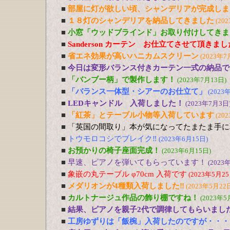
■
部屋に灯が欲しい頃、シャンデリアが完成しま
■
１８灯のシャンデリアを納品してきました
(20
■
小窓「ウッドブラインド」お取り付けしてきま
■
Sanderson カーテン お仕立てさせて頂きま
■
省エネ効果が高いハニカムスクリーン
(2023年7
■
今日は変形バランス付きカーテン一式の納品で
■
「バンブー柄」で製作します！
(2023年7月13日)
■
「バランス一体型・シアーのお仕立て」
(2023
■
LEDキャンドル 入荷しました！
(2023年7月3日
■
「紅茶」とテーブル小物等入荷しています
(20
■
「英国の間取り」本が気になってたまたま手に
■
トウモロコシでブレイク‼
(2023年6月15日)
■
お預かりの椅子座面完成！
(2023年6月15日)
■
早速、ピアノを弾いてもらっています！
(2023
■
象嵌の丸テーブル φ70cm 入荷です
(2023年5月25
■
メダリオンが4種類入荷しました‼
(2023年5月22
■
カルトナージュ作品の飾り棚ですね！
(2023年5
■
結果、ピアノを親子2代で調律してもらいまし
■
工房ゆずりは「飯椀」入荷したのですが・・・