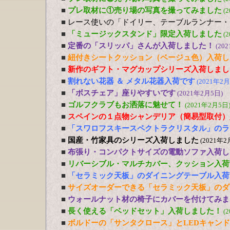
■
プレ取材に①売り場の写真を撮ってみました
(
■
レース使いの「ドイリー、テーブルランナー・
■
「ミュージックスタンド」限定入荷しました
(
■
定番の「スリッパ」さんが入荷しました！
(20
■
紐付きシートクッション（ベージュ色）入荷し
■
新作のギフト・マグカップシリーズ入荷しまし
■
割れない花器 ＆ メタル花器入荷です
(2021年2月
■
「ボスチェア」座りやすいです
(2021年2月5日)
■
ゴルフクラブもお洒落に魅せて！
(2021年2月5日
■
スペインの１点物シャンデリア（簡易型取付）
■
「スワロフスキースペクトラクリスタル」のラ
■
国産・竹家具のシリーズ入荷しました
(2021年2
■
布張り・コンパクトサイズの電動ソファ入荷し
■
リバーシブル・マルチカバー、クッション入荷
■
「セラミック天板」のダイニングテーブル入荷
■
サイズオーダーできる「セラミック天板」のダ
■
ウォールナット材の椅子にカバーを付けてみま
■
長く使える「ベッドセット」入荷しました！
(
■
ボルドーの「サンタクロース」とLEDキャン