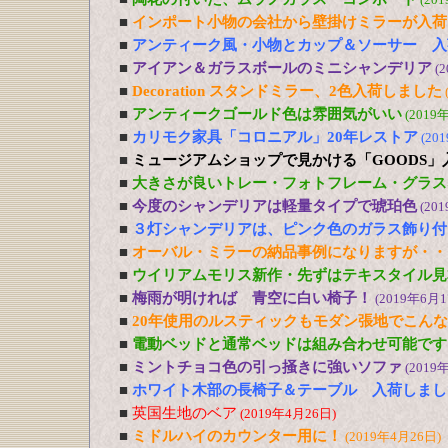
■
インポート小物の会社から壁掛けミラーが入荷
■
アンティーク風・小物とカップ＆ソーサー 入
■
アイアン＆ガラスボールのミニシャンデリア
(
■
Decoration スタンドミラー、2色入荷しました
■
アンティークゴールド色は雰囲気がいい
(2019
■
カリモク家具「コロニアル」20年レストア
(20
■
ミュージアムショップで見かける「GOODS」
■
大きさが良いトレー・フォトフレーム・グラス
■
今度のシャンデリアは軽量タイプで琥珀色
(20
■
３灯シャンデリアは、ピンク色のガラス飾り付
■
オーバル・ミラーの納品事例になりますが・・
■
ウイリアムモリス新作・先ずはテキスタイル見
■
梅雨が明ければ 青空に白い椅子！
(2019年6月1
■
20年使用のルスティックもモダン張地でこん
■
電動ベッドと通常ベッドは組み合わせ可能です
■
ミントチョコ色の引っ掻きに強いソファ
(2019
■
ホワイト木部の長椅子＆テーブル 入荷しまし
■
英国生地のベア
(2019年4月26日)
■
ミドルハイのカウンター用に！
(2019年4月26日)