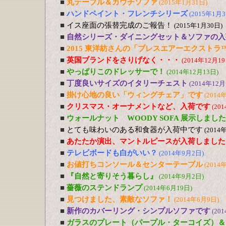
■
丸テーブル＆カウチソファ
(2015年1月31日)
■
ハンドペイント・フレンチシリーズ
(2015年1月3
■
イス座面の張替完成のご報告！
(2015年1月30日)
■
自然シリーズ・ダイニングセット＆ソファの入
■
2015 東洋紡さんの「ブレスエアーエクストラ
■
英国ブランドをさりげなく・・・
(2014年12月19
■
やっぱりこのドレッサーで！
(2014年12月13日)
■
丁度良いサイズのイタリーチェスト
(2014年12月
■
掛け心地の良い「ウィングチェア」です
(2014
■
クリスマス・オーナメントなど、入荷です
(20
■
ウォールナット WOODY SOFA 展示しました
■
とても味わいのある和食器が入荷中です
(2014
■
あたたか演出、マントルピースが入荷しました
■
テレビボードも白がいい？
(2014年9月2日)
■
お値打ちコンソール＆センターテーブル
(2014
■
『自然と寄りそう暮らし』
(2014年9月2日)
■
薔薇のステンドランプ
(2014年6月19日)
■
見つけました、素敵なソファ！
(2014年6月9日)
■
新作のカバーリング・シンプルソファです
(20
■
ガラスのプレート（パープル・ターコイズ）＆