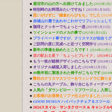
■
鹿沼市の山の方へ出掛けてみました
(2025年2月2
■
特別時のお料理みたいですね！
(2025年1月30日)
■
思いがけずに「鎌倉わらびもち」でした
(2025
■
赤城山の麓であれやこれやでリフレッシュして
■
珈琲とクッキーでちょっと一息
(2025年1月21日)
■
ツインシェードのメカの事で
(2025年1月21日)
■
プライベート事ですが、クリスマスが似合うグ
■
ご訪問の度に完成へと近づく空間作り
(2024年1
■
新年の準備を始めたところです！
(2024年12月22
■
道の駅お土産？「ちょっとブレイク」
(2024年1
■
もう一枚が総柄デザインのこちらです
(2024年1
■
オリジナル絨毯入荷しました
(2024年12月1日)
■
40数年前に製造された椅子がこちらです
(2024
■
弊社のクリスマスツリーをウィンドウに飾りま
■
こちらの丸テーブル、飾り台にもティーテーブ
■
人気の「ダウンピロー・リフワージュ」入荷し
■
お客様のお張替えソファ仕上がりました
(2024
■
GOOD DESIGN ハイバックチェア＆スツー
■
2024スタイル・サンタクロース & キャンド