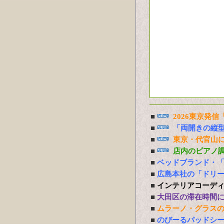
■
2026東京発
■
「両開きの縦
■
東京・代官山に
■
店内のピアノ
■
ベッドブランド・
■
広島本社の「ドリ
■
インテリアコーデ
■
大田区の滞在時間
■
ムラーノ・グラス
■
のびーるパッドシー