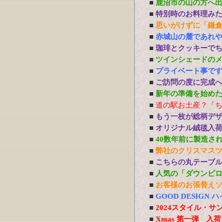
■
鹿沼市の山の方へ
■
特別時のお料理み
■
思いがけずに「鎌
■
赤城山の麓であれ
■
珈琲とクッキーで
■
ツインシェードの
■
プライベート事で
■
ご訪問の度に完成
■
新年の準備を始め
■
道の駅お土産？「
■
もう一枚が総柄デ
■
オリジナル絨毯入
■
40数年前に製造さ
■
弊社のクリスマス
■
こちらの丸テーブ
■
人気の「ダウンピ
■
お客様のお張替え
■
GOOD DESIG
■
2024スタイル・サ
■
Xmas 第一弾 入