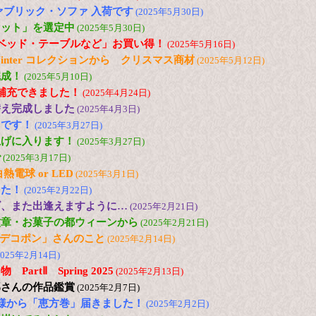
ァブリック・ソファ 入荷です
(2025年5月30日)
セット」を選定中
(2025年5月30日)
ベッド・テーブルなど」お買い得！
(2025年5月16日)
and Winter コレクションから クリスマス商材
(2025年5月12日)
完成！
(2025年5月10日)
ど補充できました！
(2025年4月24日)
替え完成しました
(2025年4月3日)
台です！
(2025年3月27日)
上げに入ります！
(2025年3月27日)
で
(2025年3月17日)
電球 or LED
(2025年3月1日)
した！
(2025年2月22日)
ズ、また出逢えますように…
(2025年2月21日)
紋章・お菓子の都ウィーンから
(2025年2月21日)
の「デコポン」さんのこと
(2025年2月14日)
2025年2月14日)
artⅡ Spring 2025
(2025年2月13日)
郎さんの作品鑑賞
(2025年2月7日)
様から「恵方巻」届きました！
(2025年2月2日)