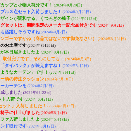
グカップと小物入荷分です！
(2024年9月20日)
ーブル３点セット入荷しました！
(2024年9月20日)
デザインが調和する、くつろぎの椅子
(2024年9月2日)
ングセットは、期間限定のメーカー記念品付きです
(2024年9月2日)
ても活躍しそうですね
(2024年9月2日)
マンゴーですかね（商品ではないです御免なさい）
(2024年8月31日)
らのお土産です
(2024年8月29日)
毯が本日届きましたよ
(2024年8月17日)
」取付完了です、それにしても…
(2024年8月3日)
の「タイバック」が映えますね！
(2024年8月2日)
るようなカーテン」です！
(2024年8月1日)
ブー柄の特注クッション
(2024年7月18日)
アーカーテンを
(2024年7月8日)
完成しました
(2024年6月22日)
セット入荷です
(2024年6月21日)
セット」入荷しました！
(2024年6月15日)
の椅子に仕上げました
(2024年6月4日)
ソファ入荷しましたよ
(2024年5月18日)
インド取付です
(2024年5月12日)