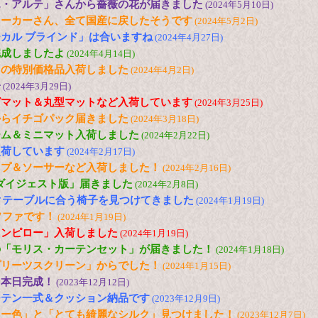
エ・アルテ」さんから薔薇の花が届きました
(2024年5月10日)
メーカーさん、全て国産に戻したそうです
(2024年5月2日)
カル ブラインド」は合いますね
(2024年4月27日)
完成しましたよ
(2024年4月14日)
トの特別価格品入荷しました
(2024年4月2日)
子
(2024年3月29日)
グマット＆丸型マットなど入荷しています
(2024年3月25日)
からイチゴパック届きました
(2024年3月18日)
ーム＆ミニマット入荷しました
(2024年2月22日)
入荷しています
(2024年2月17日)
ップ＆ソーサーなど入荷しました！
(2024年2月16日)
「ダイジェスト版」届きました
(2024年2月8日)
ックテーブルに合う椅子を見つけてきました
(2024年1月19日)
ソファです！
(2024年1月19日)
ウンピロー」入荷しました
(2024年1月19日)
の「モリス・カーテンセット」が届きました！
(2024年1月18日)
プリーツスクリーン」からでした！
(2024年1月15日)
、本日完成！
(2023年12月12日)
ーテン一式＆クッション納品です
(2023年12月9日)
リー色」と「とても綺麗なシルク」見つけました！
(2023年12月7日)