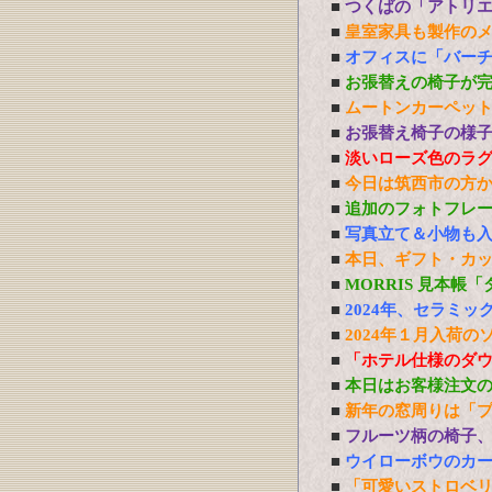
■
つくばの「アトリ
■
皇室家具も製作の
■
オフィスに「バーチ
■
お張替えの椅子が
■
ムートンカーペッ
■
お張替え椅子の様
■
淡いローズ色のラ
■
今日は筑西市の方
■
追加のフォトフレ
■
写真立て＆小物も
■
本日、ギフト・カ
■
MORRIS 見本帳
■
2024年、セラミ
■
2024年１月入荷の
■
「ホテル仕様のダ
■
本日はお客様注文
■
新年の窓周りは「
■
フルーツ柄の椅子
■
ウイローボウのカ
■
「可愛いストロベ