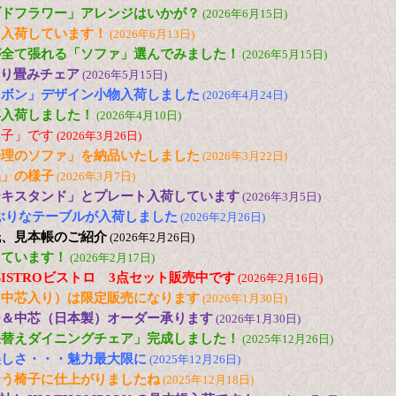
ブドフラワー」アレンジはいかが？
(2026年6月15日)
も入荷しています！
(2026年6月13日)
が全て張れる「ソファ」選んでみました！
(2026年5月15日)
 折り畳みチェア
(2026年5月15日)
リボン」デザイン小物入荷しました
(2026年4月24日)
再入荷しました！
(2026年4月10日)
様子」です
(2026年3月26日)
修理のソファ」を納品いたしました
(2026年3月22日)
品」の様子
(2026年3月7日)
ーキスタンド」とプレート入荷しています
(2026年3月5日)
の小ぶりなテーブルが入荷しました
(2026年2月26日)
紙、見本帳のご紹介
(2026年2月26日)
しています！
(2026年2月17日)
 色のBISTROビストロ 3点セット販売中です
(2026年2月16日)
（中芯入り）は限定販売になります
(2026年1月30日)
ー＆中芯（日本製）オーダー承ります
(2026年1月30日)
張替えダイニングチェア」完成しました！
(2025年12月26日)
美しさ・・・魅力最大限に
(2025年12月26日)
合う椅子に仕上がりましたね
(2025年12月18日)