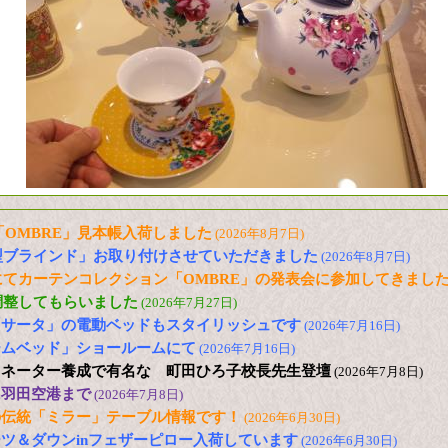
信「OMBRE」見本帳入荷しました
(2026年8月7日)
型ブラインド」お取り付けさせていただきました
(2026年8月7日)
てカーテンコレクション「OMBRE」の発表会に参加してきまし
調整してもらいました
(2026年7月27日)
「サータ」の電動ベッドもスタイリッシュです
(2026年7月16日)
ームベッド」ショールームにて
(2026年7月16日)
ィネーター養成で有名な 町田ひろ子校長先生登壇
(2026年7月8日)
に羽田空港まで
(2026年7月8日)
の伝統「ミラー」テーブル情報です！
(2026年6月30日)
ツ＆ダウンinフェザーピロー入荷しています
(2026年6月30日)