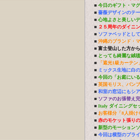
■
今日のギフト・マ
■
薔薇デザインのテ
■
心地よさと美しい
■
２５周年のダイニ
■
ソファベッドとし
■
沖縄のブランド・
■
富士登山した方か
■
とっても綺麗な絨
■
「遮光1級カーテン
■
ミックス生地に白
■
今回の「お庭にい
■
英国モリス、バン
■
和室の窓辺にもシ
■
ソファのお張替え
■
Italy ダイニング
■
お客様分「8人掛け
■
赤のモケット張り
■
新型のモーション
■
今回は横型のブラ