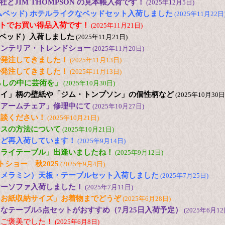
とJIM THOMPSON の見本帳入荷です！
(2025年12月5日)
(ドリームベッド) ホテルライクなベッドセット入荷しました
(2025年11月22日
2台セットでお買い得品入荷です！
(2025年11月21日)
日本ベッド）入荷しました
(2025年11月21日)
25 インテリア・トレンドショー
(2025年11月20日)
で発注してきました！
(2025年11月13日)
で発注してきました！
(2025年11月13日)
s「暮らしの中に芸術を」
(2025年10月30日)
ュイ」柄の壁紙や「ジム・トンプソン」の個性柄など
(2025年10月30日
「アームチェア」修理中にて
(2025年10月27日)
相談ください！
(2025年10月21日)
ンスの方法について
(2025年10月21日)
など再入荷しています！
(2025年9月14日)
フライテーブル」出逢いましたね！
(2025年9月12日)
トショー 秋2025
(2025年9月4日)
（メラミン）天板・テーブルセット入荷しました
(2025年7月25日)
ナーソファ入荷しました！
(2025年7月11日)
とお紙収納サイズ」お着物までどうぞ
(2025年6月28日)
なテーブル5点セットがおすすめ（7月25日入荷予定）
(2025年6月12
にご褒美でした！
(2025年6月8日)