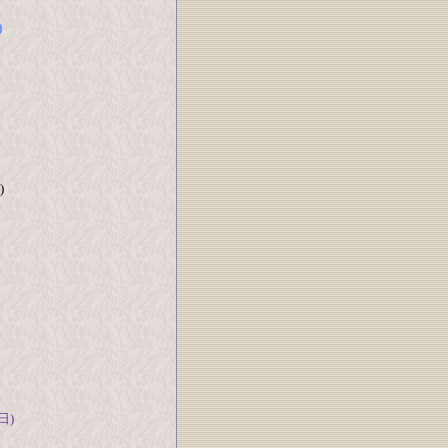
)
)
日)