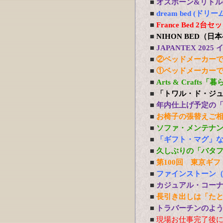
■
オズボーン&リトル社
■
dream bed 
■
France Bed 
■
NIHON BED（
■
JAPANTEX 20
■
②ベッドメーカー
■
①ベッドメーカー
■
Arts & Craft
■
「トワル・ド・ジ
■
年内仕上げ予定の
■
お椅子の張替えご
■
ソファ・メンテナ
■
「ギフト・マグ」
■
久しぶりの「バタ
■
第100回 東京ギフ
■
ファインストーン
■
カジュアル・コー
■
長引き出しは「た
■
トラバーチンのよう
■
現場お仕事完了後