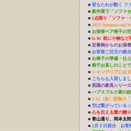
■
背もたれが動く フ
■
新作展で「ソファ
■
1点限り「ソファ・
■
2025 Autumn 
■
お張替ペア椅子の
■
G.W. 前に小物な
■
定番柄からのお張
■
お客様ご注文の鏡
■
お椅子の準備・仕
■
椅子お直しのこと
■
シャンデリアには 白熱
■
こちらも入荷しま
■
英国の家具シリー
■
ハプスブルク家の
■
2/14（金）因島
■
空は繋がっている
(
■
心を伝える愛の贈り物 P
■
青山通り、岡本太
■
2月２日節分 お客