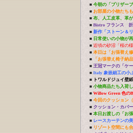
■
今朝の「プリザー
■
お部屋の小物たち
■
布、人工皮革、革
■
Bistro フランス
■
新作「ストーン＆
■
日常使いの小物が
■
近頃の砂沼「桜の
■
本日は「お張替え
■
「お張替え椅子納
■
王冠マークの「ケ
■
Italy 象嵌細工
■
トワルドジュイ壁
■
小物商品たち入荷
■
Willow Green
■
今回のクッション
■
クッション・カバ
■
本日お渡しの「お
■
レースカーテンの
■
リゾート空間にも