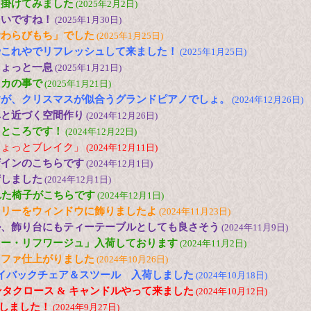
出掛けてみました
(2025年2月2日)
たいですね！
(2025年1月30日)
倉わらびもち」でした
(2025年1月25日)
やこれやでリフレッシュして来ました！
(2025年1月25日)
ちょっと一息
(2025年1月21日)
メカの事で
(2025年1月21日)
すが、クリスマスが似合うグランドピアノでしょ。
(2024年12月26日)
へと近づく空間作り
(2024年12月26日)
たところです！
(2024年12月22日)
ちょっとブレイク」
(2024年12月11日)
ザインのこちらです
(2024年12月1日)
荷しました
(2024年12月1日)
れた椅子がこちらです
(2024年12月1日)
ツリーをウィンドウに飾りましたよ
(2024年11月23日)
ル、飾り台にもティーテーブルとしても良さそう
(2024年11月9日)
ロー・リフワージュ」入荷しております
(2024年11月2日)
ソファ仕上がりました
(2024年10月26日)
N ハイバックチェア＆スツール 入荷しました
(2024年10月18日)
ンタクロース & キャンドルやって来ました
(2024年10月12日)
荷しました！
(2024年9月27日)