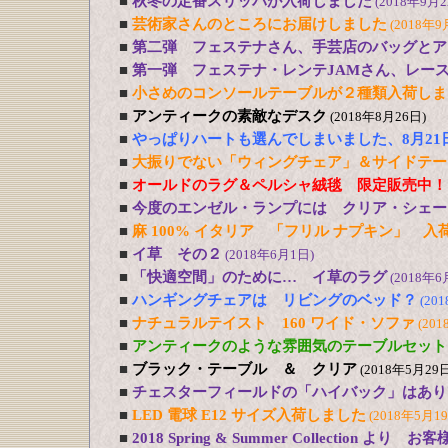
■
秋冬の定番スリッパが入荷しました
(2018年9月2
■
芸術家さんのところにお届けしました
(2018年9
■
第二弾 フェステナさん、手芸店のバッグとア
■
第一弾 フェステナ・レンテJAMさん、レー
■
小さめのコンソールテーブルが２種類入荷しま
■
アンティークの素敵なデスク
(2018年8月26日)
■
やっぱりハートも選んでしまいました、8月21
■
大振りでない「ウィングチェア」＆サイドテー
■
オールドのラグ＆ペルシャ絨毯 限定販売中！
■
今度のエンゼル・ランプには クリア・シェー
■
麻 100% イタリア 「フリル ナプキン」 入
■
イ草 その２
(2018年6月1日)
■
「快適空間」のために… イ草のラグ
(2018年6
■
ハンギングチェアは リビングのベッド？
(20
■
ナチュラルテイスト 160 ワイド・ソファ
(201
■
アンティークのような雰囲気のテーブルセット
■
ブラック・テーブル ＆ クリア
(2018年5月29日
■
チェスターフィールドの「ハイバック」はあり
■
LED 電球 E12 サイズ入荷しました
(2018年5月1
■
2018 Spring & Summer Collection より お