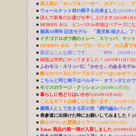
■
再入荷の「カップ＆ソーサー、スプーン）、グ
■
ウォールナット材の椅子も出来ました
(2019年1
■
謹んで新春のお慶びを申し上げます
(2019年1月3
■
MORRIS ＆㏇ ピンパネル布地はベアーズに
■
穂高50周年 記念モデル 「鹿児島 睦さん」
■
イチゴドロボウ柄のトレー、スリッパ、マット
■
MORRIS ＆㏇ テーブル・ランプ の入荷で
■
最近はこんな感じです、、、「PEN」
(2018年1
■
絨毯は突然にやってきました！
(2018年11月17日)
■
ふわモコ・スリッパに「かかと」のあるモデル
■
飾りのベースにテーブルランナーはいかが？
(
■
こちらと同じ椅子はベルギー・オランダとかで
■
モリスのラージ・クッション
(2018年11月2日)
■
暮らしに色どりはいかが
(2018年10月30日)
■
こんなギフトは嬉しいと思います。
(2018年10月
■
籐職人として生きる匠の技「網代編みバッグ」
■
表参道に出掛けた時にお願いしてみました！
(
■
飾りのついた壁掛けミラー
(2018年10月18日)
■
Xmas 商品の第一弾が入荷しました
(2018年9月2