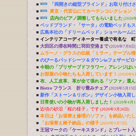
■
「両開きの縦型ブラインド」お取り付け
■
東京・代官山にてカーテンコレクション「
■
店内のピアノ調整してもらいました
(2026
■
ベッドブランド・「サータ」の電動ベッドもス
■
広島本社の「ドリームベッド」ショールームに
■
インテリアコーディネーター養成で有名な 町
■
大田区の滞在時間に羽田空港まで
(2026年7月8日
■
ムラーノ・グラスの伝統「ミラー」テーブル情
■
のびーるパッドシーツ＆ダウンinフェザーピ
■
今朝の「プリザーブドフラワー」アレンジはい
■
お部屋の小物たちも入荷しています！
(2026年6
■
布、人工皮革、革が全て張れる「ソファ」選ん
■
Bistro フランス 折り畳みチェア
(2026年5月15日
■
新作「ストーン＆リボン」デザイン小物入荷し
■
日常使いの小物が再入荷しました！
(2026年4月1
■
近頃の砂沼「桜の様子」です
(2026年3月26日)
■
本日は「お張替え修理のソファ」を納品いたし
■
「お張替え椅子納品」の様子
(2026年3月7日)
■
王冠マークの「ケーキスタンド」とプレート入