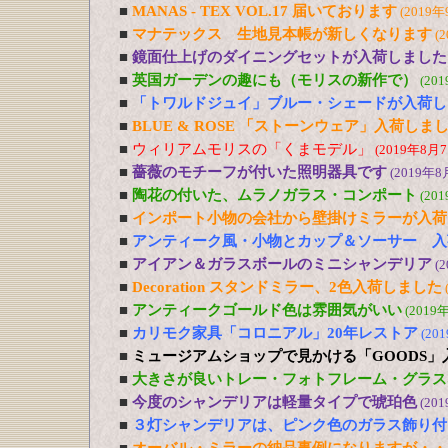
■
MANAS - TEX VOL.17 届いております
(2019年
■
マナテックス 生地見本帳が新しくなります
(
■
鏡面仕上げのダイニングセットが入荷しました
■
英国ガーデンの趣にも（モリスの新作で）
(20
■
「トワルドジュイ」ブルー・シェードが入荷し
■
BLUE & ROSE 「ストーンウェア」入荷しま
■
ウィリアムモリスの「くまモデル」
(2019年8月7
■
薔薇のモチーフが付いた照明器具です
(2019年8
■
陶花の付いた、ムラノガラス・コンポート
(20
■
インポート小物の会社から壁掛けミラーが入荷
■
アンティーク風・小物とカップ＆ソーサー 入
■
アイアン＆ガラスボールのミニシャンデリア
(
■
Decoration スタンドミラー、2色入荷しました
■
アンティークゴールド色は雰囲気がいい
(2019
■
カリモク家具「コロニアル」20年レストア
(20
■
ミュージアムショップで見かける「GOODS」
■
大きさが良いトレー・フォトフレーム・グラス
■
今度のシャンデリアは軽量タイプで琥珀色
(20
■
３灯シャンデリアは、ピンク色のガラス飾り付