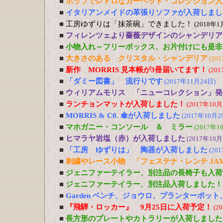
■
ポップでレトロなカーペット・コレクション入
■
イタリアンメイドの革張りソファが入荷しまし
■
工房ゆずりは「抹茶碗」できました！
(2018年1
■
フィレンツェより薔薇デザインのシャンデリア
■
小物入れ～フリーボックス、お片付けにも是非
■
大きさのある クリスタル・シャンデリア
(20
■
新作 MORRIS 見本帳が3冊届いてます！
(20
■
「ダミー図書」 流行りです
(2017年11月24日)
■
ウィリアムモリス 「ニューコレクション」発
■
ランチョンマットが入荷しました！
(2017年10月
■
MORRIS & C0. 傘が入荷しました
(2017年10月2
■
マホガニー・コンソール ＆ ミラー
(2017年1
■
ヒマラヤ岩塩（赤）が入荷しました
(2017年10月
■
「工房 ゆずりは」 陶器が入荷しました
(20
■
刺繍やレース小物 「フェステナ・レンテ JA
■
ジェニファーテイラー、別注品の長椅子も入荷
■
ジェニファーテイラー、別注品入荷しました！
■
Garden ベンチ、ジョウロ、プランターポッ
■
『飛騨・ロッカー』 9月25日に入荷予定！
(2
■
長方形のプレートやカトラリーが入荷しました