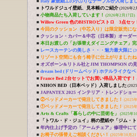
■
Italy 象嵌細工の小ぶりなテーブルが入荷しま
■
トワルドジュイ壁紙、見本帳のご紹介
(2026年2
■
小物商品たち入荷しています！
(2026年2月17日)
■
Willow Green 色のBISTROビストロ 3点
■
今回のクッション（中芯入り）は限定販売にな
■
クッション・カバー＆中芯（日本製）オーダー
■
本日お渡しの「お張替えダイニングチェア」完
■
レースカーテンの美しさ・・・魅力最大限に
(
■
リゾート空間にも合う椅子に仕上がりましたね
■
オズボーン&リトル社とJIM THOMPSON 
■
dream bed (ドリームベッド) ホテルライ
■
France Bed 2台セットでお買い得品入荷です！
■
NIHON BED（日本ベッド）入荷しました
(202
■
JAPANTEX 2025 インテリア・トレンドショー
■
②ベッドメーカーで発注してきました！
(2025
■
①ベッドメーカーで発注してきました！
(2025
■
Arts & Crafts「暮らしの中に芸術を」
(2025年1
■
「トワル・ド・ジュイ」柄の壁紙や「ジム・ト
■
年内仕上げ予定の「アームチェア」修理中にて
■
お椅子の張替えご相談ください！
(2025年10月21