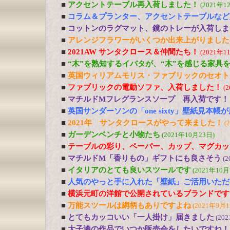
■
アクセントテーブル再入荷しました！
(2021年1
■
コラム＆プランター、アクセントテーブルなど
■
コットンのラグマット、鏡のトレーが入荷しま
■
アレンジフラワーがいくつか出来上がりました
■
2021AW サンタクロース＆仲間たち！
(2021年1
■
“木”を熟知するイバタが、“木”を感じる家具
■
英国ウィリアムモリス・ファブリックのセオト
■
ファブリックの電動ソファ、入荷しました！
(
■
マチルドMフレグランスソープ 再入荷です！
■
英国サンダーソンの「one sixty」壁紙見本帳
■
2021年 サンタクロースがやって来ました！
(
■
ガーデンベンチと小物たち
(2021年10月23日)
■
テーブルの彩り、ペーパー、カップ、マグカッ
■
マチルドM「香りもの」ギフトにも良さそう
(2
■
イタリアのとても良いスツールです
(2021年10月
■
人気のやっと手に入れた「壁紙」ご活用いただ
■
横浜元町の洋館で公開されているブランドです
■
万能スツールは網柄もありですよね
(2021年9月1
■
とてもカッコいい「一人掛け」届きました
(20
■
大子漆の作品でいつか販売会をしたいですね！