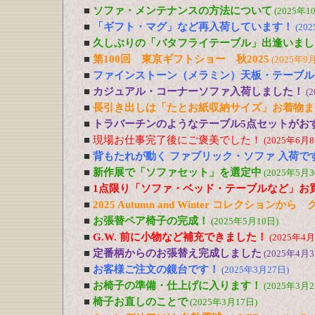
■
ソファ・メンテナンスの方法について
(2025年1
■
「ギフト・マグ」など再入荷しています！
(20
■
久しぶりの「バタフライテーブル」出逢いまし
■
第100回 東京ギフトショー 秋2025
(2025年9
■
ファインストーン（メラミン）天板・テーブル
■
カジュアル・コーナーソファ入荷しました！
(
■
長引き出しは「たとお紙収納サイズ」お着物ま
■
トラバーチンのようなテーブル5点セットがおす
■
現場お仕事完了後にご褒美でした！
(2025年6月8
■
背もたれが動く ファブリック・ソファ 入荷で
■
新作展で「ソファセット」を選定中
(2025年5月3
■
1点限り「ソファ・ベッド・テーブルなど」お
■
2025 Autumn and Winter コレクションか
■
お張替ペア椅子の完成！
(2025年5月10日)
■
G.W. 前に小物など補充できました！
(2025年4月
■
定番柄からのお張替え完成しました
(2025年4月3
■
お客様ご注文の鏡台です！
(2025年3月27日)
■
お椅子の準備・仕上げに入ります！
(2025年3月2
■
椅子お直しのことで
(2025年3月17日)