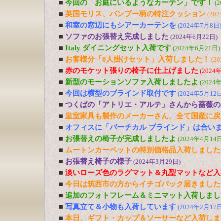
■
今回の「お庭にいるようなカーテン」です！
(
■
英国モリス、バンブー柄の特注クッション
(20
■
和室の窓辺にもシアーカーテンを
(2024年7月8日
■
ソファのお張替え完成しました
(2024年6月22日)
■
Italy ダイニングセット入荷です
(2024年6月21日)
■
お客様分「8人掛けセット」入荷しました！
(2
■
赤のモケット張りの椅子に仕上げました
(2024
■
新型のモーションソファ入荷しましたよ
(2024
■
今回は横型のブラインド取付です
(2024年5月12日
■
つくばの「アトリエ・アルテ」さんから薔薇の
■
皇室家具も製作のメーカーさん、全て国産に戻
■
オフィスに「バーチカル ブラインド」は合い
■
お張替えの椅子が完成しましたよ
(2024年4月14日
■
ムートンカーペットの特別価格品入荷しました
■
お張替え椅子の様子
(2024年3月29日)
■
淡いローズ色のラグマット＆丸型マットなど入
■
今日は筑西市の方からイチゴパック届きました
■
追加のフォトフレーム＆ミニマット入荷しまし
■
写真立て＆小物も入荷しています
(2024年2月17日
■
本日、ギフト・カップ＆ソーサーなど入荷しま