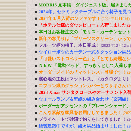
■
MORRIS 見本帳「ダイジェスト版」届きまし
■
2024年、セラミックテーブルに合う椅子を見
■
2024年１月入荷のソファです！
(2024年1月19日)
■
「ホテル仕様のダウンピロー」入荷しました
(
■
本日はお客様注文の「モリス・カーテンセット
■
新年の窓周りは「プリーツスクリーン」からで
■
フルーツ柄の椅子、本日完成！
(2023年12月12日)
■
ウイローボウのカーテン一式＆クッション納品
■
「可愛いストロベリー色」と「とても綺麗なシ
■
ＮＥＷ 「電動ベッド」すっきりとして入荷し
■
オーダーメイドの「マットレス」登場です！
(
■
寝心地の主役はマットレス。（カタログより）
■
コブラン織のクッションカバーとウサギさん
(
■
2023 Xmas サンタクロースやオーナメント入
■
ウォールランプ＆壁紙の組み合わせ（玄関編）
■
ボーダーがアクセントの「プレーンシェード」
■
こんな素敵な家具をお届けしてきました！
(20
■
プライベートで砂沼で釣りをしてきました！
(
■
絶賛建築中ですが、続々納品始まりました！
(