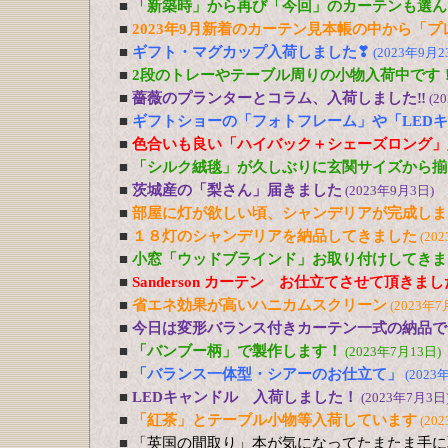
■
「新築時」から再び「今回」のカーテンも選ん
■
2023年9月新着のカーテン見本帳の中から「
■
ギフト・マグカップ入荷しました❣
(2023年9月2
■
2段のトレーやテーブル周りの小物入荷中です
■
薔薇のプランターとコラム、入荷しました‼
(2
■
ギフトショーの「フォトフレーム」や「LED
■
色合いも良い「ハイバック＋シェーズロング」
■
「シルク絨毯」が久しぶりに玄関サイズから揃
■
茨城産の「梨さん」届きました
(2023年9月3日)
■
部屋に灯が欲しい頃、シャンデリアが完成しま
■
１８灯のシャンデリアを納品してきました
(20
■
小窓「ウッドブラインド」お取り付けしてきま
■
Sanderson カーテン お仕立てさせて頂きま
■
省エネ効果が高いハニカムスクリーン
(2023年7
■
今日は変形バランス付きカーテン一式の納品で
■
「バンブー柄」で製作します！
(2023年7月13日)
■
「バランス一体型・シアーのお仕立て」
(2023
■
LEDキャンドル 入荷しました！
(2023年7月3日
■
「紅茶」とテーブル小物等入荷しています
(20
■
「英国の間取り」本が気になってたまたま手に