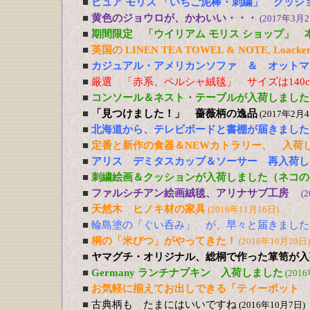
■
ピュア モリス 「いちご泥棒・刺繍」 クッシ
■
黄色のジョウロが、かわいい・・・
(2017年3月2
■
期間限定 「ウイリアム モリス ショップ」 
■
英国の LINEN TEA TOWEL & NOTE, Loacker
■
カジュアル・アメリカンソファ ＆ オットマ
■
厳選 「赤系、ペルシャ絨毯」 サイズは140cm
■
コンソール＆ネスト・テーブルが入荷しました
■
「見つけました！」 薔薇柄の逸品
(2017年2月4
■
北海道から、テレビボードと書棚が届きました
■
定番と新作の食器＆NEWカトラリー、 入荷
■
アリス デミタスカップ＆ソーサー 再入荷し
■
刺繍絵画＆クッションが入荷しました（ネコの
■
ファルシチアン絵画絨毯、アリナサブ工房
(
■
天然木 ヒノキ材の家具
(2016年11月16日)
■
輪島塗の「ぐい呑み」 が、早々と届きました
■
桐の「米びつ」がやってきた！
(2016年10月20日)
■
ヤマグチ・オリジナル、総桐で作った箪笥が入
■
Germany ランチナプキン 入荷しました
(201
■
お気軽に揃えてお出しできる「ティーポット 
■
古典柄も たまにはいいですね
(2016年10月7日)