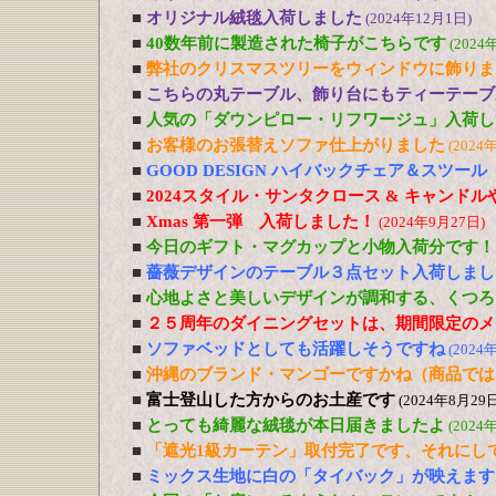
■
オリジナル絨毯入荷しました
(2024年12月1日)
■
40数年前に製造された椅子がこちらです
(2024
■
弊社のクリスマスツリーをウィンドウに飾りま
■
こちらの丸テーブル、飾り台にもティーテーブ
■
人気の「ダウンピロー・リフワージュ」入荷し
■
お客様のお張替えソファ仕上がりました
(2024
■
GOOD DESIGN ハイバックチェア＆スツー
■
2024スタイル・サンタクロース & キャンド
■
Xmas 第一弾 入荷しました！
(2024年9月27日)
■
今日のギフト・マグカップと小物入荷分です！
■
薔薇デザインのテーブル３点セット入荷しまし
■
心地よさと美しいデザインが調和する、くつろ
■
２５周年のダイニングセットは、期間限定のメ
■
ソファベッドとしても活躍しそうですね
(2024
■
沖縄のブランド・マンゴーですかね（商品では
■
富士登山した方からのお土産です
(2024年8月29日
■
とっても綺麗な絨毯が本日届きましたよ
(2024
■
「遮光1級カーテン」取付完了です、それにし
■
ミックス生地に白の「タイバック」が映えます