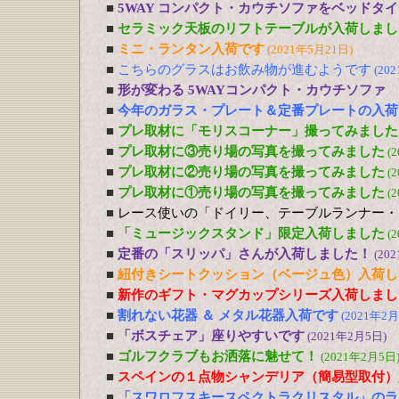
■
5WAY コンパクト・カウチソファをベッドタ
■
セラミック天板のリフトテーブルが入荷しまし
■
ミニ・ランタン入荷です
(2021年5月21日)
■
こちらのグラスはお飲み物が進むようです
(20
■
形が変わる 5WAYコンパクト・カウチソファ
■
今年のガラス・プレート＆定番プレートの入荷
■
プレ取材に「モリスコーナー」撮ってみました
■
プレ取材に③売り場の写真を撮ってみました
(
■
プレ取材に②売り場の写真を撮ってみました
(
■
プレ取材に①売り場の写真を撮ってみました
(
■
レース使いの「ドイリー、テーブルランナー・
■
「ミュージックスタンド」限定入荷しました
(
■
定番の「スリッパ」さんが入荷しました！
(20
■
紐付きシートクッション（ベージュ色）入荷し
■
新作のギフト・マグカップシリーズ入荷しまし
■
割れない花器 ＆ メタル花器入荷です
(2021年2月
■
「ボスチェア」座りやすいです
(2021年2月5日)
■
ゴルフクラブもお洒落に魅せて！
(2021年2月5日
■
スペインの１点物シャンデリア（簡易型取付）
■
「スワロフスキースペクトラクリスタル」のラ