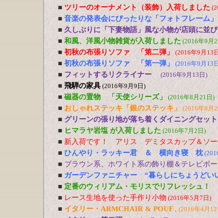
■
ツリーのオーナメント（装飾）入荷しました
(
■
音楽の発表会にぴったりな「フォトフレーム」
■
久しぶりに「下妻物語」風な小物が店頭に並び
■
和風、洋風小物雑貨が入荷しました
(2016年9月2
■
初秋の布張りソファ 「第二弾」
(2016年9月13日
■
初秋の布張りソファ 「第一弾」
(2016年9月13日
■
フィットするリクライナー
(2016年9月13日)
■
飛騨の家具
(2016年9月9日)
■
磁器の置物 「天使シリーズ」
(2016年8月21日)
■
おしゃれステッキ「銀のステッキ」
(2016年8月2
■
グリーンの張り地が落ち着くダイニングセット
■
ヒマラヤ岩塩 が入荷しました
(2016年7月2日)
■
新入荷です！ アリス デミタスカップ＆ソー
■
ひんやり・ラッキー君 ＆ 横向き寝 枕
(20
■
ブラウン系、ホワイト系の飾り棚＆テレビボー
■
ガーデンファニチャー “暮らしにちょうどい
■
定番のウィリアム・モリスでリフレッシュ！
■
レース生地を使った手作り小物
(2016年5月7日)
■
イタリー・ARMCHAIR & POUF ,
(2016年4月12