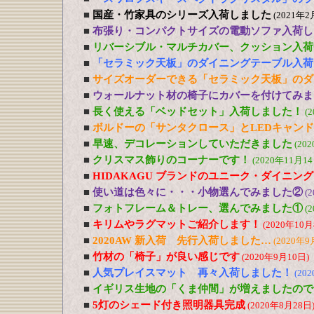
■
国産・竹家具のシリーズ入荷しました
(2021年2
■
布張り・コンパクトサイズの電動ソファ入荷し
■
リバーシブル・マルチカバー、クッション入荷
■
「セラミック天板」のダイニングテーブル入荷
■
サイズオーダーできる「セラミック天板」のダ
■
ウォールナット材の椅子にカバーを付けてみま
■
長く使える「ベッドセット」入荷しました！
(
■
ボルドーの「サンタクロース」とLEDキャン
■
早速、デコレーションしていただきました
(20
■
クリスマス飾りのコーナーです！
(2020年11月14
■
HIDAKAGU ブランドのユニーク・ダイニン
■
使い道は色々に・・・小物選んでみました②
(
■
フォトフレーム＆トレー、選んでみました①
(
■
キリムやラグマットご紹介します！
(2020年10月
■
2020AW 新入荷 先行入荷しました…
(2020年9
■
竹材の「椅子」が良い感じです
(2020年9月10日)
■
人気プレイスマット 再々入荷しました！
(20
■
イギリス生地の「くま仲間」が増えましたので
■
5灯のシェード付き照明器具完成
(2020年8月28日