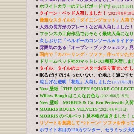
■
ホワイトカラーのテレビボードです
(2021年9月1
■
クイーン・ベッド入荷しました！
(2021年8月19日
■
優雅なスタイルの「ダイニングセット」入荷で
■
人気の長方形のプレートなど再入荷しました！
■
フランスの工房作品でおそらく最終入荷になり
■
久しぶりに「ベルギーのコンソール＆サイドテ
■
雰囲気のある「オープン・ブックシェルフ」見
■
国内で「カバーリング・ソファ」作っていただ
■
ドリームベッド社のマットレス3種類入荷しま
■
タイル、タイルのコースターお取り寄せいたし
■
眠るだけではもったいない。心地よく過ごすた
■
涼しげな透明「花瓶」入荷しました
(2021年6月1
■
New 壁紙「THE QUEEN SQUARE COLL
■
Willow Bough はこんなお色も
(2021年6月15日)
■
New 壁紙 MORRIS & Co. Ben Pentreath
■
MORRIS ROUEN VELVETS
(2021年6月11日)
■
MORRIS のベルベット見本帳が届きました！
(
■
リゾートを意識して “2トーン” ソファを作っ
■
ホワイト木目の120カウンター、セラミック天