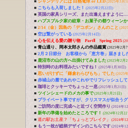
■
シャンデリアには 白熱電球 or LED
(2025年3月1
■
こちらも入荷しました！
(2025年2月22日)
■
英国の家具シリーズ、また出逢えますように…
■
ハプスブルク家の紋章・お菓子の都ウィーンか
■
2/14（金）因島の「デコポン」さんのこと
(202
■
空は繋がっている
(2025年2月14日)
■
心を伝える愛の贈り物 PartⅡ Spring 2025
(2
■
青山通り、岡本太郎さんの作品鑑賞
(2025年2月7
■
2月２日節分 お客様から「恵方巻」届きまし
■
鹿沼市の山の方へ出掛けてみました
(2025年2月2
■
特別時のお料理みたいですね！
(2025年1月30日)
■
思いがけずに「鎌倉わらびもち」でした
(2025
■
赤城山の麓であれやこれやでリフレッシュして
■
珈琲とクッキーでちょっと一息
(2025年1月21日)
■
ツインシェードのメカの事で
(2025年1月21日)
■
プライベート事ですが、クリスマスが似合うグ
■
ご訪問の度に完成へと近づく空間作り
(2024年1
■
新年の準備を始めたところです！
(2024年12月22
■
道の駅お土産？「ちょっとブレイク」
(2024年1
■
もう一枚が総柄デザインのこちらです
(2024年1