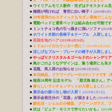
■
オーバル・ミラーの納品事例になりますが・・
■
ウイリアムモリス新作・先ずはテキスタイル見
■
梅雨が明ければ 青空に白い椅子！
(2019年6月1
■
20年使用のルスティックもモダン張地でこん
■
電動ベッドと通常ベッドは組み合わせ可能です
■
ミントチョコ色の引っ掻きに強いソファ
(2019
■
ホワイト木部の長椅子＆テーブル 入荷しまし
■
英国生地のベア
(2019年4月26日)
■
ミドルハイのカウンター用に！
(2019年4月26日)
■
涼しげなブルー・ブレードの椅子が入荷しまし
■
やっぱりクリスタル＆ゴールドのシャンデリア
■
鳥かごのようなデザインは、集う場所にも良さ
■
花瓶、再入荷のお知らせ
(2019年3月29日)
■
本日納品、フラワーグレーの２Pソファです（
■
穂高50周年 記念モデル 「鹿児島 睦さん」
■
春らしいランチョンマットが入荷しました
(20
■
展示会の掘り出し物が入荷！
(2019年3月1日)
■
展示会発注分の「花器」が届きました
(2019年3
■
新生活・シェルの小物皿、グリーンガラス、フ
■
次は「ピュア・モリスで作りたいかも」
(2019