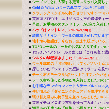
■
シーズンごとに入荷する定番スリッパ入荷しま
■
Gold & White カラーの傘立て
(2022年9月22日)
■
クラシックスタイルの椅子セットです
(2022年9
■
英国ULSTER社 エリザベス女王の追悼ティ
■
早速、お手頃のスタンドミラーが2色で入荷し
■
ベッドはマットレス。
(2022年9月8日)
■
綺麗な「ナイン」ウールの絨毯入荷しています
■
地中海の物語は、今なお、生まれ続けている。
■
TOSOレールの「一番のお気に入りです」
(202
■
TOSOアイアンレールと言えば「これも良く選
■
シルクの絨毯届きました！
(2022年7月8日)
■
ウール絨毯の「お宝探し」してください！
(20
■
探していた「シェイプの壁掛けミラー」を見つ
■
チーク材のテーブル3点セットご注文いただき
■
レース材を使った小物たち入荷しました
(2022
■
お手軽なランチョンマット＆テーブルクロス入
■
使い慣れた「ダイニングチェア」も修理できま
■
張り替え済みの椅子達を並べてみました
(2022
■
英国イチゴドロボウ布地を張ってみました‼
(2
■
瀬戸市の工房から「飯椀」が届きました
(2022