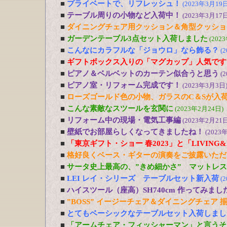
■
プライベートで、リフレッシュ！
(2023年3月19日
■
テーブル周りの小物など入荷中！
(2023年3月17日
■
ダイニングチェア用クッション＆角型クッショ
■
ガーデンテーブル3点セット入荷しました
(202
■
こんなにカラフルな「ジョウロ」なら飾る？
(
■
ギフトボックス入りの「マグカップ」人気です
■
ピアノ＆ベルベットのカーテン似合うと思う
(
■
ピアノ室・リフォーム完成です！
(2023年3月3日
■
ローズゴールド色の小物、ガラスのC＆Sが入
■
こんな素敵なスツールを玄関に
(2023年2月24日)
■
リフォーム中の現場・電気工事編
(2023年2月21日
■
壁紙でお部屋らしくなってきましたね！
(2023
■
「東京ギフト・ショー 春2023」と「LIVING&DE
■
格好良くベース・ギターの演奏をご披露いただ
■
サータ史上最高の、”きめ細かさ” マットレ
■
LEI レイ・シリーズ テーブルセット新入荷
(
■
ハイスツール（座高）SH740cm 作ってみまし
■
”BOSS” イージーチェア＆ダイニングチェア 
■
とてもベーシックなテーブルセット入荷しまし
■
「アームチェア・フィッシャーマン」と言うそ