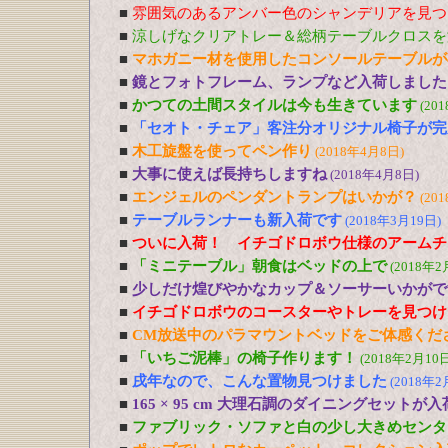
■
雰囲気のあるアンバー色のシャンデリアを見つ
■
涼しげなクリアトレー＆総柄テーブルクロスを
■
マホガニー材を使用したコンソールテーブルが
■
鏡とフォトフレーム、ランプなど入荷しました
■
かつての土間スタイルは今も生きています
(20
■
「セオト・チェア」客注分オリジナル椅子が完
■
木工旋盤を使ってペン作り
(2018年4月8日)
■
大事に使えば長持ちしますね
(2018年4月8日)
■
エンジェルのペンダントランプはいかが？
(20
■
テーブルランナーも新入荷です
(2018年3月19日)
■
ついに入荷！ イチゴドロボウ仕様のアームチ
■
「ミニテーブル」朝食はベッドの上で
(2018年2
■
少しだけ煌びやかなカップ＆ソーサーいかがで
■
イチゴドロボウのコースターやトレーを見つけ
■
CM放送中のパラマウントベッドをご体感くだ
■
「いちご泥棒」の椅子作ります！
(2018年2月10日
■
戌年なので、こんな置物見つけました
(2018年2
■
165 × 95 cm 大理石調のダイニングセットが
■
ファブリック・ソファと白の少し大きめセンタ