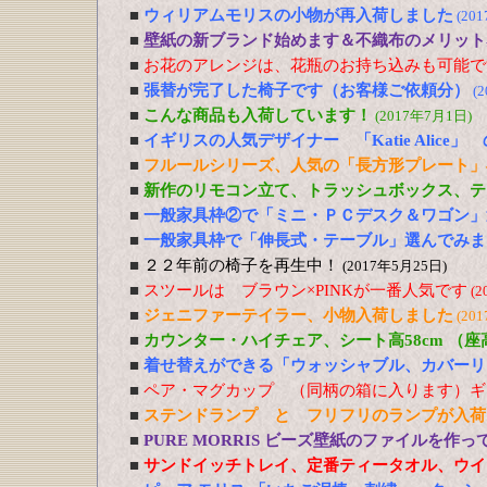
■
ウィリアムモリスの小物が再入荷しました
(20
■
壁紙の新ブランド始めます＆不織布のメリット
■
お花のアレンジは、花瓶のお持ち込みも可能で
■
張替が完了した椅子です（お客様ご依頼分）
(
■
こんな商品も入荷しています！
(2017年7月1日)
■
イギリスの人気デザイナー 「Katie Alic
■
フルールシリーズ、人気の「長方形プレート」
■
新作のリモコン立て、トラッシュボックス、テ
■
一般家具枠②で「ミニ・ＰＣデスク＆ワゴン」
■
一般家具枠で「伸長式・テーブル」選んでみま
■
２２年前の椅子を再生中！
(2017年5月25日)
■
スツールは ブラウン×PINKが一番人気です
(2
■
ジェニファーテイラー、小物入荷しました
(20
■
カウンター・ハイチェア、シート高58cm （
■
着せ替えができる「ウォッシャブル、カバーリ
■
ペア・マグカップ （同柄の箱に入ります）ギ
■
ステンドランプ と フリフリのランプが入荷
■
PURE MORRIS ビーズ壁紙のファイルを作
■
サンドイッチトレイ、定番ティータオル、ウイ