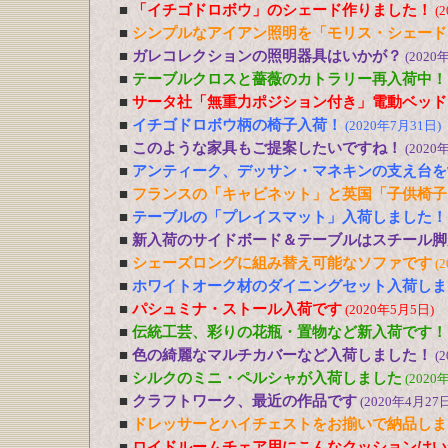
■
「イチゴドロボウ」のシェード作りました！
(
■
シンプルなアイアン照明を「モリス・シェード
■
ガレコレクションの照明器具はいかが？
(2020
■
テーブルクロスと薔薇のカトラリー再入荷中！
■
サータ社「無重力ポジション付き」電動ベッド
■
イチゴドロボウ柄の椅子入荷！
(2020年7月31日)
■
このような家具もご提案したいですね！
(2020
■
アンティーク、デッサン・マネキンの支え台を
■
フランスの「キャビネット」と英国「子供椅子
■
テーブルの「プレイスマット」入荷しました！
■
新入荷のサイドボード＆テーブルはスチール脚
■
シェーズロングに組み替え可能なソファです
(
■
ホワイトオーク材のダイニングセット入荷しま
■
パシュミナ・ストール入荷です
(2020年5月5日)
■
伝統工芸、彩りの花瓶・置物など新入荷です！
■
色の綺麗なマルチカバーなど入荷しました！
(
■
シルクのミニ・ペルシャが入荷しました
(2020
■
クラフトワーク、最近の作品です
(2020年4月27日
■
ドレッサーとハイチェストをお揃いで納品しま
■
ロイドルームチェア用にこんなクッションはい