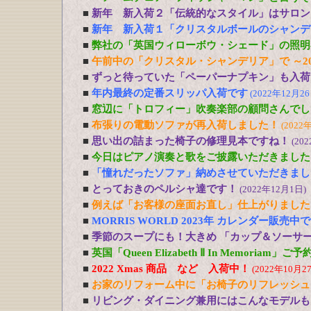
■
新年 新入荷２「伝統的なスタイル」はサロン
■
新年 新入荷１「クリスタルボールのシャンデ
■
弊社の「英国ウィローボウ・シェード」の照明
■
午前中の「クリスタル・シャンデリア」で ～20
■
ずっと待っていた「ペーパーナプキン」も入荷
■
年内最終の定番スリッパ入荷です
(2022年12月26
■
窓辺に「トロフィー」吹奏楽部の顧問さんでし
■
布張りの電動ソファが再入荷しました！
(2022
■
思い出の詰まった椅子の修理見本ですね！
(20
■
今日はピアノ演奏と歌をご披露いただきました
■
「憧れだったソファ」納めさせていただきまし
■
とっておきのペルシャ達です！
(2022年12月1日)
■
例えば「お客様の座面お直し」仕上がりました
■
MORRIS WORLD 2023年 カレンダー販売中
■
季節のスープにも！大きめ 「カップ＆ソーサ
■
英国「Queen Elizabeth Ⅱ In Memoriam」
■
2022 Xmas 商品 など 入荷中！
(2022年10月2
■
お家のリフォーム中に「お椅子のリフレッシュ
■
リビング・ダイニング兼用にはこんなモデルも