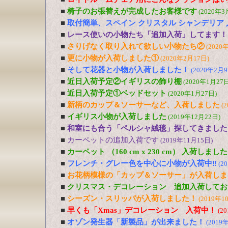
■
椅子のお張替えが完成したお客様です
(2020年3
■
取付簡単、スペイン クリスタル シャンデリア
■
レース使いの小物たち「追加入荷」してます！
■
さりげなく取り入れて欲しい小物たち②
(2020
■
更に小物が入荷しました①
(2020年2月17日)
■
そして花器と小物が入荷しました！
(2020年2月9
■
近日入荷予定②イギリスの飾り棚
(2020年1月27日
■
近日入荷予定①ベッドセット
(2020年1月27日)
■
新柄のカップ＆ソーサーなど、入荷しました
(
■
イギリス小物が入荷しました
(2019年12月22日)
■
和室にも合う「ペルシャ絨毯」探してきました
■
カーペットの追加入荷です
(2019年11月15日)
■
カーペット （160 cm x 230 cm） 入荷しました
■
フレンチ・グレー色を中心に小物が入荷中‼
(2
■
お花柄模様の「カップ＆ソーサー」が入荷しま
■
クリスマス・デコレーション 追加入荷してお
■
シーズン・スリッパが入荷しました！
(2019年1
■
早くも「Xmas」デコレーション 入荷中！
(2
■
オゾン発生器「新製品」が出来ました！
(2019