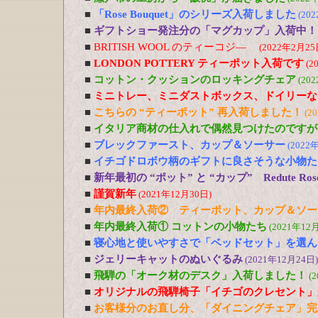
■
「Rose Bouquet」のシリーズ入荷しました
(20
■
ギフトショー発注分の「マグカップ」入荷中！
■
BRITISH WOOL のティーコジ―
(2022年2月25
■
LONDON POTTERY ティーポット入荷です
(2
■
コットン・クッションのロッキングチェア
(20
■
ミニトレー、ミニダストボックス、ドイリーな
■
こちらの “ティーポット” 再入荷しました！
(2
■
イタリア商材の仕入れで偶然見つけたのですが
■
ブレックファースト、カップ＆ソーサー
(2022
■
イチゴドロボウ柄のギフトに良さそうな小物た
■
新年最初の “ポット” と “カップ” Redute R
■
謹賀新年
(2021年12月30日)
■
年内最終入荷② ティーポット、カップ＆ソー
■
年内最終入荷① コットンの小物たち
(2021年12
■
寝心地と使いやすさで「ベッドセット」を選ん
■
ジェリーキャットのぬいぐるみ
(2021年12月24日)
■
飛騨の「オーク材のデスク」入荷しました！
(
■
オリジナルの飛騨椅子「イチゴのクレセント」
■
お客様分のお直し分、「ダイニングチェア」完