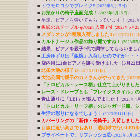
■
トウモロコシでブレイク‼
(2023年6月15日)
■
お預かりの椅子座面完成！
(2023年6月15日)
■
早速、ピアノを弾いてもらっています！
(2023
■
象嵌の丸テーブル φ70cm 入荷です
(2023年5月25
■
メダリオンが4種類入荷しました‼
(2023年5月22
■
カルトナージュ作品の飾り棚ですね！
(2023年5
■
結果、ピアノを親子2代で調律してもらいまし
■
工房ゆずりは「飯椀」入荷したのですが・・・
■
店内用に1台ピアノを譲り受けました（5月22
■
北条大池の様子
(2023年5月18日)
■
大池公園で親子のカメさんがやってきた
(2023
■
「トロピカル・レース柄」仕立て上がりました
■
レース・ドレープとも「ブレイクスタイル」の
■
青山通りに「LEI」が並んでました！
(2023年4
■
「トロピカル・リーフ柄」のジャガード織、シ
■
生活の彩りになるでしょう！
(2023年4月14日)
■
カバーリングの「新作・長椅子」入荷しました
■
目線に近い高さでもあり、透明球でないLED
■
プライベートで、リフレッシュ②
(2023年3月19日