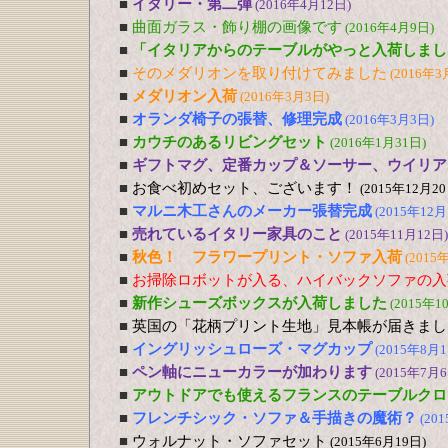
■
イタリー・第二弾
(2016年4月12日)
■
曲面ガラス・飾り棚の画像です
(2016年4月9日)
■
「イタリアからのテーブルがやっと入荷しまし
■
そのメダリオンを取り付けてみました
(2016年3
■
メダリオン入荷
(2016年3月3日)
■
オランダ椅子の張替、修理完成
(2016年3月3日)
■
カウチのあるリビングセット
(2016年1月31日)
■
ギフトマグ、定番カップ＆ソーサー、ウイリア
■
お食べ初めセット、ございます！
(2015年12月20
■
マルニ木工さんのメーカー張替完成
(2015年12月
■
売れているイタリー家具のこと
(2015年11月12日)
■
秋色！ フラワープリント・ソファ入荷
(2015
■
お掃除ロボットが入る、ハイバックソファの入
■
新作シューズボックスが入荷しました
(2015年1
■
英国の「花柄プリント生地」見本帳が届きまし
■
イングリッシュローズ・マグカップ
(2015年8月1
■
ペン軸にニューカラーが加わります
(2015年7月6
■
アウトドアでも使えるフランスのテーブルクロ
■
フレンチシック・ソファ＆手描きの魔術？
(20
■
ウォルナット・ソファセット
(2015年6月19日)