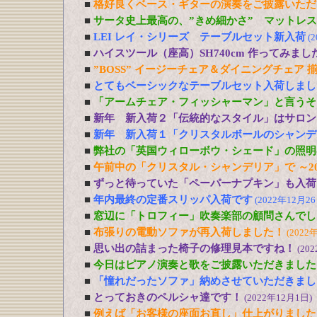
■
格好良くベース・ギターの演奏をご披露いただ
■
サータ史上最高の、”きめ細かさ” マットレ
■
LEI レイ・シリーズ テーブルセット新入荷
(
■
ハイスツール（座高）SH740cm 作ってみまし
■
”BOSS” イージーチェア＆ダイニングチェア 
■
とてもベーシックなテーブルセット入荷しまし
■
「アームチェア・フィッシャーマン」と言うそ
■
新年 新入荷２「伝統的なスタイル」はサロン
■
新年 新入荷１「クリスタルボールのシャンデ
■
弊社の「英国ウィローボウ・シェード」の照明
■
午前中の「クリスタル・シャンデリア」で ～20
■
ずっと待っていた「ペーパーナプキン」も入荷
■
年内最終の定番スリッパ入荷です
(2022年12月26
■
窓辺に「トロフィー」吹奏楽部の顧問さんでし
■
布張りの電動ソファが再入荷しました！
(2022
■
思い出の詰まった椅子の修理見本ですね！
(20
■
今日はピアノ演奏と歌をご披露いただきました
■
「憧れだったソファ」納めさせていただきまし
■
とっておきのペルシャ達です！
(2022年12月1日)
■
例えば「お客様の座面お直し」仕上がりました