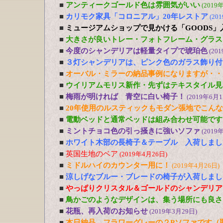
■
アンティークゴールド色は雰囲気がいい
(2019
■
カリモク家具「コロニアル」20年レストア
(20
■
ミュージアムショップで見かける「GOODS」
■
大きさが良いトレー・フォトフレーム・グラス
■
今度のシャンデリアは軽量タイプで琥珀色
(20
■
３灯シャンデリアは、ピンク色のガラス飾り付
■
オーバル・ミラーの納品事例になりますが・・
■
ウイリアムモリス新作・先ずはテキスタイル見
■
梅雨が明ければ 青空に白い椅子！
(2019年6月1
■
20年使用のルスティックもモダン張地でこん
■
電動ベッドと通常ベッドは組み合わせ可能です
■
ミントチョコ色の引っ掻きに強いソファ
(2019
■
ホワイト木部の長椅子＆テーブル 入荷しまし
■
英国生地のベア
(2019年4月26日)
■
ミドルハイのカウンター用に！
(2019年4月26日)
■
涼しげなブルー・ブレードの椅子が入荷しまし
■
やっぱりクリスタル＆ゴールドのシャンデリア
■
鳥かごのようなデザインは、集う場所にも良さ
■
花瓶、再入荷のお知らせ
(2019年3月29日)
■
本日納品、フラワーグレーの２Pソファです（