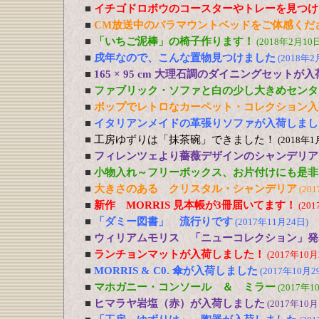
■
イチゴドロボウのコースターやトレーを見つけ
■
CM放送中のパラマウントベッドをご体感くだ
■
「いちご泥棒」の椅子作ります！
(2018年2月10日
■
戌年なので、こんな置物見つけました
(2018年2
■
165 × 95 cm 大理石調のダイニングセットが
■
ファブリック・ソファと白の少し大きめセンタ
■
ポップでレトロなカーペット・コレクション入
■
イタリアンメイドの革張りソファが入荷しまし
■
工房ゆずりは「抹茶碗」できました！
(2018年1
■
フィレンツェより薔薇デザインのシャンデリア
■
小物入れ～フリーボックス、お片付けにも是非
■
大きさのある クリスタル・シャンデリア
(20
■
新作 MORRIS 見本帳が3冊届いてます！
(20
■
「ダミー図書」 流行りです
(2017年11月24日)
■
ウィリアムモリス 「ニューコレクション」発
■
ランチョンマットが入荷しました！
(2017年10月
■
MORRIS & C0. 傘が入荷しました
(2017年10月2
■
マホガニー・コンソール ＆ ミラー
(2017年1
■
ヒマラヤ岩塩（赤）が入荷しました
(2017年10月