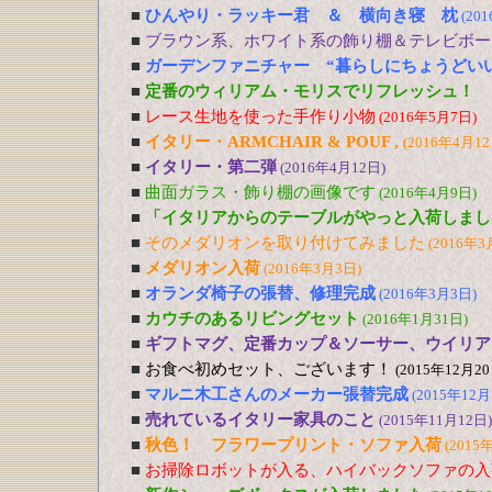
■
ひんやり・ラッキー君 ＆ 横向き寝 枕
(20
■
ブラウン系、ホワイト系の飾り棚＆テレビボー
■
ガーデンファニチャー “暮らしにちょうどい
■
定番のウィリアム・モリスでリフレッシュ！
■
レース生地を使った手作り小物
(2016年5月7日)
■
イタリー・ARMCHAIR & POUF ,
(2016年4月12
■
イタリー・第二弾
(2016年4月12日)
■
曲面ガラス・飾り棚の画像です
(2016年4月9日)
■
「イタリアからのテーブルがやっと入荷しまし
■
そのメダリオンを取り付けてみました
(2016年3
■
メダリオン入荷
(2016年3月3日)
■
オランダ椅子の張替、修理完成
(2016年3月3日)
■
カウチのあるリビングセット
(2016年1月31日)
■
ギフトマグ、定番カップ＆ソーサー、ウイリア
■
お食べ初めセット、ございます！
(2015年12月20
■
マルニ木工さんのメーカー張替完成
(2015年12月
■
売れているイタリー家具のこと
(2015年11月12日)
■
秋色！ フラワープリント・ソファ入荷
(2015
■
お掃除ロボットが入る、ハイバックソファの入