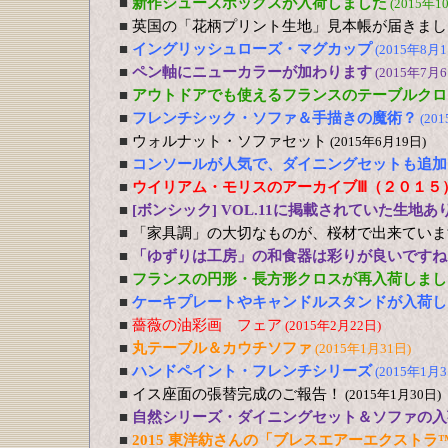
■
新作シューズボックスが入荷しました
(2015年1
■
英国の「花柄プリント生地」見本帳が届きまし
■
イングリッシュローズ・マグカップ
(2015年8月1
■
ペン軸にニューカラーが加わります
(2015年7月6
■
アウトドアでも使えるフランスのテーブルクロ
■
フレンチシック・ソファ＆手描きの魔術？
(20
■
ウォルナット・ソファセット
(2015年6月19日)
■
コンソールが人気で、ダイニングセットも追加
■
ウイリアム・モリスのアーカイブⅢ（２０１５
■
[ボンシック] VOL.11に掲載されていた生地あ
■
「家具調」の大切なものが、桜材で出来ていま
■
「ゆずりは工房」の和食器は彩りが良いですね
■
フランスの円形・長方形クロスが再入荷しまし
■
ケーキプレートやキャンドルスタンドが入荷し
■
薔薇の油彩画 フェア
(2015年2月22日)
■
丸テーブル＆カウチソファ
(2015年1月31日)
■
ハンドペイント・フレンチシリーズ
(2015年1月3
■
イス座面の張替完成のご報告！
(2015年1月30日)
■
自然シリーズ・ダイニングセット＆ソファの入
■
2015 東洋紡さんの「ブレスエアーエクストラ