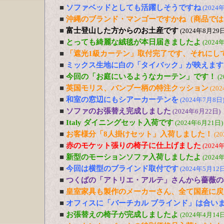
■
ソファベッドとしても活躍しそうですね
(2024
■
沖縄のブランド・マンゴーですかね（商品では
■
富士登山した方からのお土産です
(2024年8月29日
■
とっても綺麗な絨毯が本日届きましたよ
(2024
■
「遮光1級カーテン」取付完了です、それにし
■
ミックス生地に白の「タイバック」が映えます
■
今回の「お庭にいるようなカーテン」です！
(
■
英国モリス、バンブー柄の特注クッション
(20
■
和室の窓辺にもシアーカーテンを
(2024年7月8日
■
ソファのお張替え完成しました
(2024年6月22日)
■
Italy ダイニングセット入荷です
(2024年6月21日)
■
お客様分「8人掛けセット」入荷しました！
(2
■
赤のモケット張りの椅子に仕上げました
(2024
■
新型のモーションソファ入荷しましたよ
(2024
■
今回は横型のブラインド取付です
(2024年5月12日
■
つくばの「アトリエ・アルテ」さんから薔薇の
■
皇室家具も製作のメーカーさん、全て国産に戻
■
オフィスに「バーチカル ブラインド」は合い
■
お張替えの椅子が完成しましたよ
(2024年4月14日