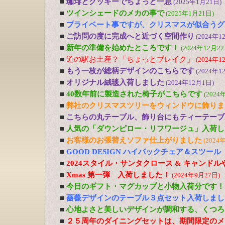
■
珈琲とクッキーでちょっと一息
(2025年1月21日)
■
ツインシェードのメカの事で
(2025年1月21日)
■
プライベート事ですが、クリスマスが似合うグ
■
ご訪問の度に完成へと近づく空間作り
(2024年1
■
新年の準備を始めたところです！
(2024年12月22
■
道の駅お土産？「ちょっとブレイク」
(2024年1
■
もう一枚が総柄デザインのこちらです
(2024年1
■
オリジナル絨毯入荷しました
(2024年12月1日)
■
40数年前に製造された椅子がこちらです
(2024
■
弊社のクリスマスツリーをウィンドウに飾りま
■
こちらの丸テーブル、飾り台にもティーテーブ
■
人気の「ダウンピロー・リフワージュ」入荷し
■
お客様のお張替えソファ仕上がりました
(2024
■
GOOD DESIGN ハイバックチェア＆スツー
■
2024スタイル・サンタクロース & キャンド
■
Xmas 第一弾 入荷しました！
(2024年9月27日)
■
今日のギフト・マグカップと小物入荷分です！
■
薔薇デザインのテーブル３点セット入荷しまし
■
心地よさと美しいデザインが調和する、くつろ
■
２５周年のダイニングセットは、期間限定のメ