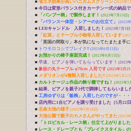
■
省エネ効果が高いハニカムスクリーン
(2023年7
■
今日は変形バランス付きカーテン一式の納品で
■
「バンブー柄」で製作します！
(2023年7月13日)
■
「バランス一体型・シアーのお仕立て」
(2023
■
LEDキャンドル 入荷しました！
(2023年7月3日
■
「紅茶」とテーブル小物等入荷しています
(20
■
「英国の間取り」本が気になってたまたま手に
■
トウモロコシでブレイク‼
(2023年6月15日)
■
お預かりの椅子座面完成！
(2023年6月15日)
■
早速、ピアノを弾いてもらっています！
(2023
■
象嵌の丸テーブル φ70cm 入荷です
(2023年5月25
■
メダリオンが4種類入荷しました‼
(2023年5月22
■
カルトナージュ作品の飾り棚ですね！
(2023年5
■
結果、ピアノを親子2代で調律してもらいまし
■
工房ゆずりは「飯椀」入荷したのですが・・・
■
店内用に1台ピアノを譲り受けました（5月22
■
北条大池の様子
(2023年5月18日)
■
大池公園で親子のカメさんがやってきた
(2023
■
「トロピカル・レース柄」仕立て上がりました
■
レース・ドレープとも「ブレイクスタイル」の