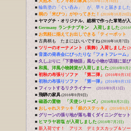
■
天然木 ヒノキ材の家具
(2016年11月16日)
■
輪島塗の「ぐい呑み」 が、早々と届きました
■
桐の「米びつ」がやってきた！
(2016年10月20日)
■
ヤマグチ・オリジナル、総桐で作った箪笥が入
■
Germany ランチナプキン 入荷しました
(201
■
お気軽に揃えてお出しできる「ティーポット 
■
古典柄も たまにはいいですね
(2016年10月7日)
■
ツリーのオーナメント（装飾）入荷しました
(
■
音楽の発表会にぴったりな「フォトフレーム」
■
久しぶりに「下妻物語」風な小物が店頭に並び
■
和風、洋風小物雑貨が入荷しました
(2016年9月2
■
初秋の布張りソファ 「第二弾」
(2016年9月13日
■
初秋の布張りソファ 「第一弾」
(2016年9月13日
■
フィットするリクライナー
(2016年9月13日)
■
飛騨の家具
(2016年9月9日)
■
磁器の置物 「天使シリーズ」
(2016年8月21日)
■
おしゃれステッキ「銀のステッキ」
(2016年8月2
■
グリーンの張り地が落ち着くダイニングセット
■
ヒマラヤ岩塩 が入荷しました
(2016年7月2日)
■
新入荷です！ アリス デミタスカップ＆ソー