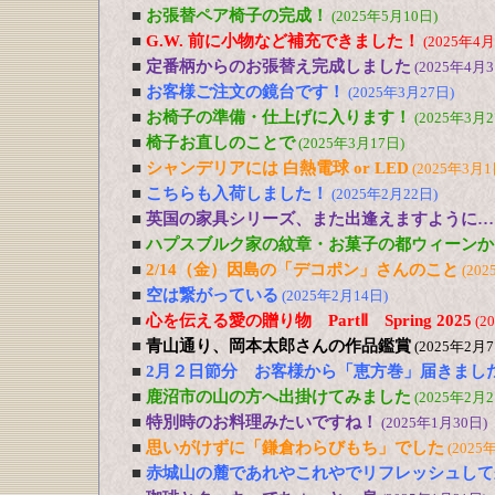
■
お張替ペア椅子の完成！
(2025年5月10日)
■
G.W. 前に小物など補充できました！
(2025年4月
■
定番柄からのお張替え完成しました
(2025年4月3
■
お客様ご注文の鏡台です！
(2025年3月27日)
■
お椅子の準備・仕上げに入ります！
(2025年3月2
■
椅子お直しのことで
(2025年3月17日)
■
シャンデリアには 白熱電球 or LED
(2025年3月1
■
こちらも入荷しました！
(2025年2月22日)
■
英国の家具シリーズ、また出逢えますように…
■
ハプスブルク家の紋章・お菓子の都ウィーンか
■
2/14（金）因島の「デコポン」さんのこと
(202
■
空は繋がっている
(2025年2月14日)
■
心を伝える愛の贈り物 PartⅡ Spring 2025
(2
■
青山通り、岡本太郎さんの作品鑑賞
(2025年2月7
■
2月２日節分 お客様から「恵方巻」届きまし
■
鹿沼市の山の方へ出掛けてみました
(2025年2月2
■
特別時のお料理みたいですね！
(2025年1月30日)
■
思いがけずに「鎌倉わらびもち」でした
(2025
■
赤城山の麓であれやこれやでリフレッシュして