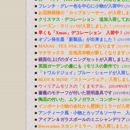
■
フレンチ・グレー色を中心に小物が入荷中‼
(2
■
お花柄模様の「カップ＆ソーサー」が入荷しま
■
クリスマス・デコレーション 追加入荷してお
■
シーズン・スリッパが入荷しました！
(2019年1
■
早くも「Xmas」デコレーション 入荷中！
(2
■
オゾン発生器「新製品」が出来ました！
(2019
■
MANAS - TEX VOL.17 届いております
(2019年
■
マナテックス 生地見本帳が新しくなります
(
■
鏡面仕上げのダイニングセットが入荷しました
■
英国ガーデンの趣にも（モリスの新作で）
(20
■
「トワルドジュイ」ブルー・シェードが入荷し
■
BLUE & ROSE 「ストーンウェア」入荷しま
■
ウィリアムモリスの「くまモデル」
(2019年8月7
■
薔薇のモチーフが付いた照明器具です
(2019年8
■
陶花の付いた、ムラノガラス・コンポート
(20
■
インポート小物の会社から壁掛けミラーが入荷
■
アンティーク風・小物とカップ＆ソーサー 入
■
アイアン＆ガラスボールのミニシャンデリア
(
■
Decoration スタンドミラー、2色入荷しました