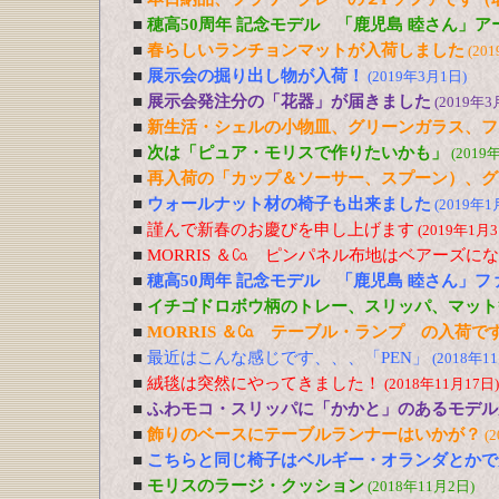
■
穂高50周年 記念モデル 「鹿児島 睦さん」
■
春らしいランチョンマットが入荷しました
(20
■
展示会の掘り出し物が入荷！
(2019年3月1日)
■
展示会発注分の「花器」が届きました
(2019年3
■
新生活・シェルの小物皿、グリーンガラス、フ
■
次は「ピュア・モリスで作りたいかも」
(2019
■
再入荷の「カップ＆ソーサー、スプーン）、グ
■
ウォールナット材の椅子も出来ました
(2019年1
■
謹んで新春のお慶びを申し上げます
(2019年1月3
■
MORRIS ＆㏇ ピンパネル布地はベアーズに
■
穂高50周年 記念モデル 「鹿児島 睦さん」
■
イチゴドロボウ柄のトレー、スリッパ、マット
■
MORRIS ＆㏇ テーブル・ランプ の入荷で
■
最近はこんな感じです、、、「PEN」
(2018年1
■
絨毯は突然にやってきました！
(2018年11月17日)
■
ふわモコ・スリッパに「かかと」のあるモデル
■
飾りのベースにテーブルランナーはいかが？
(
■
こちらと同じ椅子はベルギー・オランダとかで
■
モリスのラージ・クッション
(2018年11月2日)