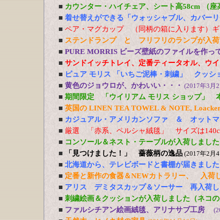
■
カウンター・ハイチェア、シート高58cm （
■
着せ替えができる「ウォッシャブル、カバーリ
■
ペア・マグカップ （同柄の箱に入ります）ギ
■
ステンドランプ と フリフリのランプが入荷
■
PURE MORRIS ビーズ壁紙のファイルを作
■
サンドイッチトレイ、定番ティータオル、ウイ
■
ピュア モリス 「いちご泥棒・刺繍」 クッシ
■
黄色のジョウロが、かわいい・・・
(2017年3月2
■
期間限定 「ウイリアム モリス ショップ」 
■
英国の LINEN TEA TOWEL & NOTE, Loacker
■
カジュアル・アメリカンソファ ＆ オットマ
■
厳選 「赤系、ペルシャ絨毯」 サイズは140cm
■
コンソール＆ネスト・テーブルが入荷しました
■
「見つけました！」 薔薇柄の逸品
(2017年2月4
■
北海道から、テレビボードと書棚が届きました
■
定番と新作の食器＆NEWカトラリー、 入荷
■
アリス デミタスカップ＆ソーサー 再入荷し
■
刺繍絵画＆クッションが入荷しました（ネコの
■
ファルシチアン絵画絨毯、アリナサブ工房
(