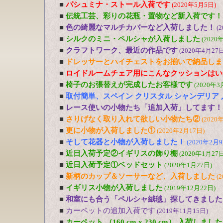
■
パシュミナ・ストール入荷です
(2020年5月5日)
■
伝統工芸、彩りの花瓶・置物など新入荷です！
■
色の綺麗なマルチカバーなど入荷しました！
(
■
シルクのミニ・ペルシャが入荷しました
(2020
■
クラフトワーク、最近の作品です
(2020年4月27日
■
ドレッサーとハイチェストをお揃いで納品しま
■
ロイドルームチェア用にこんなクッションはい
■
椅子のお張替えが完成したお客様です
(2020年3
■
取付簡単、スペイン クリスタル シャンデリア
■
レース使いの小物たち「追加入荷」してます！
■
さりげなく取り入れて欲しい小物たち②
(2020
■
更に小物が入荷しました①
(2020年2月17日)
■
そして花器と小物が入荷しました！
(2020年2月9
■
近日入荷予定②イギリスの飾り棚
(2020年1月27日
■
近日入荷予定①ベッドセット
(2020年1月27日)
■
新柄のカップ＆ソーサーなど、入荷しました
(
■
イギリス小物が入荷しました
(2019年12月22日)
■
和室にも合う「ペルシャ絨毯」探してきました
■
カーペットの追加入荷です
(2019年11月15日)
■
カーペット （160 cm x 230 cm） 入荷しました