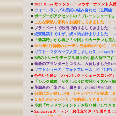
■
2023 Xmas サンタクロースやオーナメント入
■
ウォールランプ＆壁紙の組み合わせ（玄関編）
■
ボーダーがアクセントの「プレーンシェード」
■
こんな素敵な家具をお届けしてきました！
(20
■
プライベートで砂沼で釣りをしてきました！
(
■
絶賛建築中ですが、続々納品始まりました！
(
■
「新築時」から再び「今回」のカーテンも選ん
■
2023年9月新着のカーテン見本帳の中から「
■
ギフト・マグカップ入荷しました❣
(2023年9月2
■
2段のトレーやテーブル周りの小物入荷中です
■
薔薇のプランターとコラム、入荷しました‼
(2
■
ギフトショーの「フォトフレーム」や「LED
■
色合いも良い「ハイバック＋シェーズロング」
■
「シルク絨毯」が久しぶりに玄関サイズから揃
■
茨城産の「梨さん」届きました
(2023年9月3日)
■
部屋に灯が欲しい頃、シャンデリアが完成しま
■
１８灯のシャンデリアを納品してきました
(20
■
小窓「ウッドブラインド」お取り付けしてきま
■
Sanderson カーテン お仕立てさせて頂きま