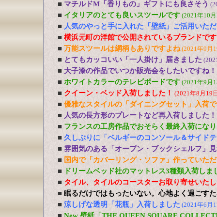
■
マチルドM「香りもの」ギフトにも良さそう
(2
■
イタリアのとても良いスツールです
(2021年10月
■
人気のやっと手に入れた「壁紙」ご活用いただ
■
横浜元町の洋館で公開されているブランドです
■
万能スツールは網柄もありですよね
(2021年9月1
■
とてもカッコいい「一人掛け」届きました
(20
■
大子漆の作品でいつか販売会をしたいですね！
■
ホワイトカラーのテレビボードです
(2021年9月1
■
クイーン・ベッド入荷しました！
(2021年8月19日
■
優雅なスタイルの「ダイニングセット」入荷で
■
人気の長方形のプレートなど再入荷しました！
■
フランスの工房作品でおそらく最終入荷になり
■
久しぶりに「ベルギーのコンソール＆サイドテ
■
雰囲気のある「オープン・ブックシェルフ」見
■
国内で「カバーリング・ソファ」作っていただ
■
ドリームベッド社のマットレス3種類入荷しま
■
タイル、タイルのコースターお取り寄せいたし
■
眠るだけではもったいない。心地よく過ごすた
■
涼しげな透明「花瓶」入荷しました
(2021年6月1
■
New 壁紙「THE QUEEN SQUARE COLL