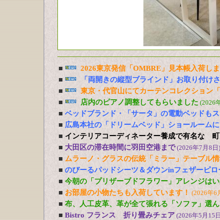
■
2026東京発信「OMBRE」見本帳入荷し
■
「両開きの縦型ブラインド」お取り付け
■
東京・代官山にてカーテンコレクション「
■
店内のピアノ調整してもらいました
(2026
■
ベッドブランド・「サータ」の電動ベッドもス
■
広島本社の「ドリームベッド」ショールームに
■
インテリアコーディネーター養成で有名な 町
■
大田区の滞在時間に羽田空港まで
(2026年7月8日
■
ムラーノ・グラスの伝統「ミラー」テーブル情
■
のびーるパッドシーツ＆ダウンinフェザーピ
■
今朝の「プリザーブドフラワー」アレンジはい
■
お部屋の小物たちも入荷しています！
(2026年6
■
布、人工皮革、革が全て張れる「ソファ」選ん
■
Bistro フランス 折り畳みチェア
(2026年5月15日