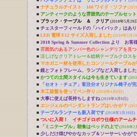
■
ハンギングチェアは リビングのベッド？
(20
■
ナチュラルテイスト 160 ワイド・ソファ
(201
■
アンティークのような雰囲気のテーブルセット
■
ブラック・テーブル ＆ クリア
(2018年5月29日
■
チェスターフィールドの「ハイバック」はあり
■
LED 電球 E12 サイズ入荷しました
(2018年5月1
■
2018 Spring & Summer Collection より お
■
雰囲気のあるアンバー色のシャンデリアを見つ
■
涼しげなクリアトレー＆総柄テーブルクロスを
■
マホガニー材を使用したコンソールテーブルが
■
鏡とフォトフレーム、ランプなど入荷しました
■
かつての土間スタイルは今も生きています
(20
■
「セオト・チェア」客注分オリジナル椅子が完
■
木工旋盤を使ってペン作り
(2018年4月8日)
■
大事に使えば長持ちしますね
(2018年4月8日)
■
エンジェルのペンダントランプはいかが？
(20
■
テーブルランナーも新入荷です
(2018年3月19日)
■
ついに入荷！ イチゴドロボウ仕様のアームチ
■
「ミニテーブル」朝食はベッドの上で
(2018年2
■
少しだけ煌びやかなカップ＆ソーサーいかがで