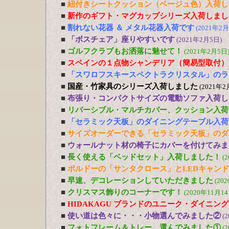
■
紐付きシートクッション（ベージュ色）入荷し
■
新作のギフト・マグカップシリーズ入荷しまし
■
割れない花器 ＆ メタル花器入荷です
(2021年2月
■
「ボスチェア」座りやすいです
(2021年2月5日)
■
ゴルフクラブもお洒落に魅せて！
(2021年2月5日
■
スペインの１点物シャンデリア（簡易型取付）
■
「スワロフスキースペクトラクリスタル」のラ
■
国産・竹家具のシリーズ入荷しました
(2021年2
■
布張り・コンパクトサイズの電動ソファ入荷し
■
リバーシブル・マルチカバー、クッション入荷
■
「セラミック天板」のダイニングテーブル入荷
■
サイズオーダーできる「セラミック天板」のダ
■
ウォールナット材の椅子にカバーを付けてみま
■
長く使える「ベッドセット」入荷しました！
(
■
ボルドーの「サンタクロース」とLEDキャン
■
早速、デコレーションしていただきました
(20
■
クリスマス飾りのコーナーです！
(2020年11月14
■
HIDAKAGU ブランドのユニーク・ダイニン
■
使い道は色々に・・・小物選んでみました②
(
■
フォトフレーム＆トレー、選んでみました①
(