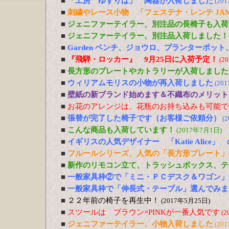
■
「工房 ゆずりは」 陶器が入荷しました
(20
■
刺繍やレース小物 「フェステナ・レンテ JA
■
ジェニファーテイラー、別注品の長椅子も入荷
■
ジェニファーテイラー、別注品入荷しました！
■
Garden ベンチ、ジョウロ、プランターポッ
■
『飛騨・ロッカー』 9月25日に入荷予定！
(2
■
長方形のプレートやカトラリーが入荷しました
■
ウィリアムモリスの小物が再入荷しました
(20
■
壁紙の新ブランド始めます＆不織布のメリット
■
お花のアレンジは、花瓶のお持ち込みも可能で
■
張替が完了した椅子です（お客様ご依頼分）
(
■
こんな商品も入荷しています！
(2017年7月1日)
■
イギリスの人気デザイナー 「Katie Alic
■
フルールシリーズ、人気の「長方形プレート」
■
新作のリモコン立て、トラッシュボックス、テ
■
一般家具枠②で「ミニ・ＰＣデスク＆ワゴン」
■
一般家具枠で「伸長式・テーブル」選んでみま
■
２２年前の椅子を再生中！
(2017年5月25日)
■
スツールは ブラウン×PINKが一番人気です
(2
■
ジェニファーテイラー、小物入荷しました
(20