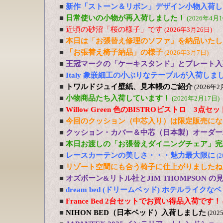
■
新作「ストーン＆リボン」デザイン小物入荷し
■
日常使いの小物が再入荷しました！
(2026年4月1
■
近頃の砂沼「桜の様子」です
(2026年3月26日)
■
本日は「お張替え修理のソファ」を納品いたし
■
「お張替え椅子納品」の様子
(2026年3月7日)
■
王冠マークの「ケーキスタンド」とプレート入
■
Italy 象嵌細工の小ぶりなテーブルが入荷しま
■
トワルドジュイ壁紙、見本帳のご紹介
(2026年2
■
小物商品たち入荷しています！
(2026年2月17日)
■
Willow Green 色のBISTROビストロ 3点
■
今回のクッション（中芯入り）は限定販売にな
■
クッション・カバー＆中芯（日本製）オーダー
■
本日お渡しの「お張替えダイニングチェア」完
■
レースカーテンの美しさ・・・魅力最大限に
(
■
リゾート空間にも合う椅子に仕上がりましたね
■
オズボーン&リトル社とJIM THOMPSON 
■
dream bed (ドリームベッド) ホテルライ
■
France Bed 2台セットでお買い得品入荷です！
■
NIHON BED（日本ベッド）入荷しました
(202