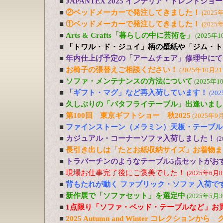
■
JAPANTEX 2025 インテリア・トレンドショー
■
②ベッドメーカーで発注してきました！
(2025
■
①ベッドメーカーで発注してきました！
(2025
■
Arts & Crafts「暮らしの中に芸術を」
(2025年1
■
「トワル・ド・ジュイ」柄の壁紙や「ジム・ト
■
年内仕上げ予定の「アームチェア」修理中にて
■
お椅子の張替えご相談ください！
(2025年10月21
■
ソファ・メンテナンスの方法について
(2025年1
■
「ギフト・マグ」など再入荷しています！
(20
■
久しぶりの「バタフライテーブル」出逢いまし
■
第100回 東京ギフトショー 秋2025
(2025年9
■
ファインストーン（メラミン）天板・テーブル
■
カジュアル・コーナーソファ入荷しました！
(
■
長引き出しは「たとお紙収納サイズ」お着物ま
■
トラバーチンのようなテーブル5点セットがおす
■
現場お仕事完了後にご褒美でした！
(2025年6月8
■
背もたれが動く ファブリック・ソファ 入荷で
■
新作展で「ソファセット」を選定中
(2025年5月3
■
1点限り「ソファ・ベッド・テーブルなど」お
■
2025 Autumn and Winter コレクションか