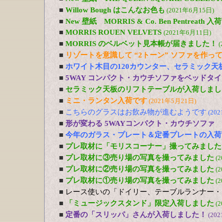
■
Willow Bough はこんなお色も
(2021年6月15日)
■
New 壁紙 MORRIS & Co. Ben Pentreath
■
MORRIS ROUEN VELVETS
(2021年6月11日)
■
MORRIS のベルベット見本帳が届きました！
(
■
リゾートを意識して “2トーン” ソファを作っ
■
ホワイト木目の120カウンター、セラミック天
■
5WAY コンパクト・カウチソファをベッドタ
■
セラミック天板のリフトテーブルが入荷しまし
■
ミニ・ランタン入荷です
(2021年5月21日)
■
こちらのグラスはお飲み物が進むようです
(20
■
形が変わる 5WAYコンパクト・カウチソファ
■
今年のガラス・プレート＆定番プレートの入荷
■
プレ取材に「モリスコーナー」撮ってみました
■
プレ取材に③売り場の写真を撮ってみました
(
■
プレ取材に②売り場の写真を撮ってみました
(
■
プレ取材に①売り場の写真を撮ってみました
(
■
レース使いの「ドイリー、テーブルランナー・
■
「ミュージックスタンド」限定入荷しました
(
■
定番の「スリッパ」さんが入荷しました！
(20