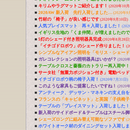
■
キリムやラグマットご紹介します！
(2020年10月
■
2020AW 新入荷 先行入荷しました…
(2020年9
■
竹材の「椅子」が良い感じです
(2020年9月10日)
■
人気プレイスマット 再々入荷しました！
(20
■
イギリス生地の「くま仲間」が増えましたので
■
5灯のシェード付き照明器具完成
(2020年8月28日
■
「イチゴドロボウ」のシェード作りました！
(
■
シンプルなアイアン照明を「モリス・シェード
■
ガレコレクションの照明器具はいかが？
(2020
■
テーブルクロスと薔薇のカトラリー再入荷中！
■
サータ社「無重力ポジション付き」電動ベッド
■
イチゴドロボウ柄の椅子入荷！
(2020年7月31日)
■
このような家具もご提案したいですね！
(2020
■
アンティーク、デッサン・マネキンの支え台を
■
フランスの「キャビネット」と英国「子供椅子
■
テーブルの「プレイスマット」入荷しました！
■
新入荷のサイドボード＆テーブルはスチール脚
■
シェーズロングに組み替え可能なソファです
(
■
ホワイトオーク材のダイニングセット入荷しま