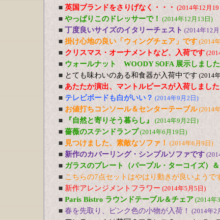
■
英国ブランドをさりげなく・・・
(2014年12月19
■
やっぱりこのドレッサーで！
(2014年12月13日)
■
丁度良いサイズのイタリーチェスト
(2014年12月
■
掛け心地の良い「ウィングチェア」です
(2014
■
クリスマス・オーナメントなど、入荷です
(20
■
ウォールナット WOODY SOFA 展示しました
■
とても味わいのある和食器が入荷中です
(2014
■
あたたか演出、マントルピースが入荷しました
■
テレビボードも白がいい？
(2014年9月2日)
■
お値打ちコンソール＆センターテーブル
(2014
■
『自然と寄りそう暮らし』
(2014年9月2日)
■
薔薇のステンドランプ
(2014年6月19日)
■
見つけました、素敵なソファ！
(2014年6月9日)
■
新作のカバーリング・シンプルソファです
(20
■
ガラスのプレート（パープル・ターコイズ）＆
■
こちらの7点セットはやはり動きが良いようで
■
新作アレンジメントフラワー
(2014年5月5日)
■
Paris Bistro ラウンドテーブル＆チェア
(2014年
■
春を先取り、ピンク色の小物が入荷！
(2014年2