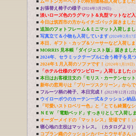
■
ムートンカーペットの特別価格品入荷しました
■
お張替え椅子の様子
(2024年3月29日)
■
淡いローズ色のラグマット＆丸型マットなど入
■
今日は筑西市の方からイチゴパック届きました
■
追加のフォトフレーム＆ミニマット入荷しまし
■
写真立て＆小物も入荷しています
(2024年2月17日
■
本日、ギフト・カップ＆ソーサーなど入荷しま
■
MORRIS 見本帳「ダイジェスト版」届きまし
■
2024年、セラミックテーブルに合う椅子を見
■
2024年１月入荷のソファです！
(2024年1月19日)
■
「ホテル仕様のダウンピロー」入荷しました
(
■
本日はお客様注文の「モリス・カーテンセット
■
新年の窓周りは「プリーツスクリーン」からで
■
フルーツ柄の椅子、本日完成！
(2023年12月12日)
■
ウイローボウのカーテン一式＆クッション納品
■
「可愛いストロベリー色」と「とても綺麗なシ
■
ＮＥＷ 「電動ベッド」すっきりとして入荷し
■
オーダーメイドの「マットレス」登場です！
(
■
寝心地の主役はマットレス。（カタログより）
■
コブラン織のクッションカバーとウサギさん
(