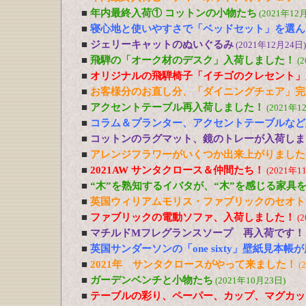
■
年内最終入荷① コットンの小物たち
(2021年12
■
寝心地と使いやすさで「ベッドセット」を選ん
■
ジェリーキャットのぬいぐるみ
(2021年12月24日)
■
飛騨の「オーク材のデスク」入荷しました！
(
■
オリジナルの飛騨椅子「イチゴのクレセント」
■
お客様分のお直し分、「ダイニングチェア」完
■
アクセントテーブル再入荷しました！
(2021年1
■
コラム＆プランター、アクセントテーブルなど
■
コットンのラグマット、鏡のトレーが入荷しま
■
アレンジフラワーがいくつか出来上がりました
■
2021AW サンタクロース＆仲間たち！
(2021年1
■
“木”を熟知するイバタが、“木”を感じる家具
■
英国ウィリアムモリス・ファブリックのセオト
■
ファブリックの電動ソファ、入荷しました！
(
■
マチルドMフレグランスソープ 再入荷です！
■
英国サンダーソンの「one sixty」壁紙見本帳
■
2021年 サンタクロースがやって来ました！
(
■
ガーデンベンチと小物たち
(2021年10月23日)
■
テーブルの彩り、ペーパー、カップ、マグカッ