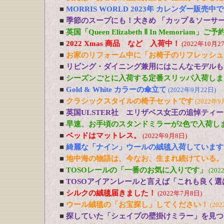
■
MORRIS WORLD 2023年 カレンダー販売中
■
季節のスープにも！大きめ 「カップ＆ソーサ
■
英国「Queen Elizabeth Ⅱ In Memoriam」
■
2022 Xmas 商品 など 入荷中！
(2022年10月2
■
お家のリフォーム中に「お椅子のリフレッシュ
■
リビング・ダイニング兼用にはこんなモデルも
■
シーズンごとに入荷する定番スリッパ入荷しま
■
Gold & White カラーの傘立て
(2022年9月22日)
■
クラシックスタイルの椅子セットです
(2022年9
■
英国ULSTER社 エリザベス女王の追悼ティ
■
早速、お手頃のスタンドミラーが2色で入荷し
■
ベッドはマットレス。
(2022年9月8日)
■
綺麗な「ナイン」ウールの絨毯入荷しています
■
地中海の物語は、今なお、生まれ続けている。
■
TOSOレールの「一番のお気に入りです」
(202
■
TOSOアイアンレールと言えば「これも良く選
■
シルクの絨毯届きました！
(2022年7月8日)
■
ウール絨毯の「お宝探し」してください！
(20
■
探していた「シェイプの壁掛けミラー」を見つ