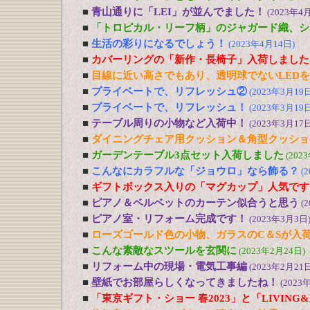
■
青山通りに「LEI」が並んでました！
(2023年4
■
「トロピカル・リーフ柄」のジャガード織、シ
■
生活の彩りになるでしょう！
(2023年4月14日)
■
カバーリングの「新作・長椅子」入荷しました
■
目線に近い高さでもあり、透明球でないLED
■
プライベートで、リフレッシュ②
(2023年3月19日
■
プライベートで、リフレッシュ！
(2023年3月19日
■
テーブル周りの小物など入荷中！
(2023年3月17日
■
ダイニングチェア用クッション＆角型クッショ
■
ガーデンテーブル3点セット入荷しました
(202
■
こんなにカラフルな「ジョウロ」なら飾る？
(
■
ギフトボックス入りの「マグカップ」人気です
■
ピアノ＆ベルベットのカーテン似合うと思う
(
■
ピアノ室・リフォーム完成です！
(2023年3月3日
■
ローズゴールド色の小物、ガラスのC＆Sが入
■
こんな素敵なスツールを玄関に
(2023年2月24日)
■
リフォーム中の現場・電気工事編
(2023年2月21日
■
壁紙でお部屋らしくなってきましたね！
(2023
■
「東京ギフト・ショー 春2023」と「LIVING&DE