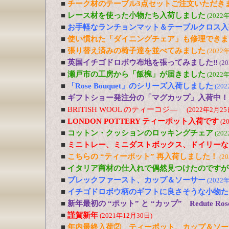
■
チーク材のテーブル3点セットご注文いただき
■
レース材を使った小物たち入荷しました
(2022
■
お手軽なランチョンマット＆テーブルクロス入
■
使い慣れた「ダイニングチェア」も修理できま
■
張り替え済みの椅子達を並べてみました
(2022
■
英国イチゴドロボウ布地を張ってみました‼
(2
■
瀬戸市の工房から「飯椀」が届きました
(2022
■
「Rose Bouquet」のシリーズ入荷しました
(20
■
ギフトショー発注分の「マグカップ」入荷中！
■
BRITISH WOOL のティーコジ―
(2022年2月25
■
LONDON POTTERY ティーポット入荷です
(2
■
コットン・クッションのロッキングチェア
(20
■
ミニトレー、ミニダストボックス、ドイリーな
■
こちらの “ティーポット” 再入荷しました！
(2
■
イタリア商材の仕入れで偶然見つけたのですが
■
ブレックファースト、カップ＆ソーサー
(2022
■
イチゴドロボウ柄のギフトに良さそうな小物た
■
新年最初の “ポット” と “カップ” Redute R
■
謹賀新年
(2021年12月30日)
■
年内最終入荷② ティーポット、カップ＆ソー