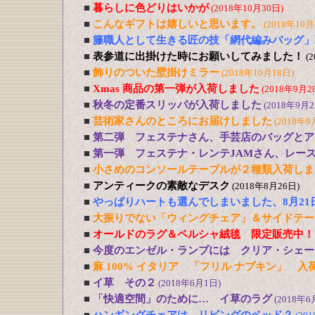
■
暮らしに色どりはいかが
(2018年10月30日)
■
こんなギフトは嬉しいと思います。
(2018年10月
■
籐職人として生きる匠の技「網代編みバッグ」
■
表参道に出掛けた時にお願いしてみました！
(
■
飾りのついた壁掛けミラー
(2018年10月18日)
■
Xmas 商品の第一弾が入荷しました
(2018年9月2
■
秋冬の定番スリッパが入荷しました
(2018年9月2
■
芸術家さんのところにお届けしました
(2018年9
■
第二弾 フェステナさん、手芸店のバッグとア
■
第一弾 フェステナ・レンテJAMさん、レー
■
小さめのコンソールテーブルが２種類入荷しま
■
アンティークの素敵なデスク
(2018年8月26日)
■
やっぱりハートも選んでしまいました、8月21
■
大振りでない「ウィングチェア」＆サイドテー
■
オールドのラグ＆ペルシャ絨毯 限定販売中！
■
今度のエンゼル・ランプには クリア・シェー
■
麻 100% イタリア 「フリル ナプキン」 入
■
イ草 その２
(2018年6月1日)
■
「快適空間」のために… イ草のラグ
(2018年6