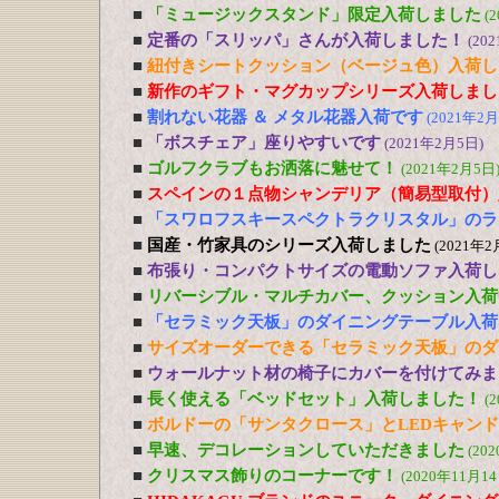
■
「ミュージックスタンド」限定入荷しました
(
■
定番の「スリッパ」さんが入荷しました！
(20
■
紐付きシートクッション（ベージュ色）入荷し
■
新作のギフト・マグカップシリーズ入荷しまし
■
割れない花器 ＆ メタル花器入荷です
(2021年2月
■
「ボスチェア」座りやすいです
(2021年2月5日)
■
ゴルフクラブもお洒落に魅せて！
(2021年2月5日
■
スペインの１点物シャンデリア（簡易型取付）
■
「スワロフスキースペクトラクリスタル」のラ
■
国産・竹家具のシリーズ入荷しました
(2021年2
■
布張り・コンパクトサイズの電動ソファ入荷し
■
リバーシブル・マルチカバー、クッション入荷
■
「セラミック天板」のダイニングテーブル入荷
■
サイズオーダーできる「セラミック天板」のダ
■
ウォールナット材の椅子にカバーを付けてみま
■
長く使える「ベッドセット」入荷しました！
(
■
ボルドーの「サンタクロース」とLEDキャン
■
早速、デコレーションしていただきました
(20
■
クリスマス飾りのコーナーです！
(2020年11月14