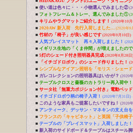
■
HIDAKAGU ブランドのユニーク・ダイニン
■
使い道は色々に・・・小物選んでみました②
(
■
フォトフレーム＆トレー、選んでみました①
(
■
キリムやラグマットご紹介します！
(2020年10月
■
2020AW 新入荷 先行入荷しました…
(2020年9
■
竹材の「椅子」が良い感じです
(2020年9月10日)
■
人気プレイスマット 再々入荷しました！
(20
■
イギリス生地の「くま仲間」が増えましたので
■
5灯のシェード付き照明器具完成
(2020年8月28日
■
「イチゴドロボウ」のシェード作りました！
(
■
シンプルなアイアン照明を「モリス・シェード
■
ガレコレクションの照明器具はいかが？
(2020
■
テーブルクロスと薔薇のカトラリー再入荷中！
■
サータ社「無重力ポジション付き」電動ベッド
■
イチゴドロボウ柄の椅子入荷！
(2020年7月31日)
■
このような家具もご提案したいですね！
(2020
■
アンティーク、デッサン・マネキンの支え台を
■
フランスの「キャビネット」と英国「子供椅子
■
テーブルの「プレイスマット」入荷しました！
■
新入荷のサイドボード＆テーブルはスチール脚