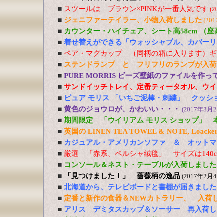
■
スツールは ブラウン×PINKが一番人気です
(2
■
ジェニファーテイラー、小物入荷しました
(20
■
カウンター・ハイチェア、シート高58cm （
■
着せ替えができる「ウォッシャブル、カバーリ
■
ペア・マグカップ （同柄の箱に入ります）ギ
■
ステンドランプ と フリフリのランプが入荷
■
PURE MORRIS ビーズ壁紙のファイルを作
■
サンドイッチトレイ、定番ティータオル、ウイ
■
ピュア モリス 「いちご泥棒・刺繍」 クッシ
■
黄色のジョウロが、かわいい・・・
(2017年3月2
■
期間限定 「ウイリアム モリス ショップ」 
■
英国の LINEN TEA TOWEL & NOTE, Loacker
■
カジュアル・アメリカンソファ ＆ オットマ
■
厳選 「赤系、ペルシャ絨毯」 サイズは140cm
■
コンソール＆ネスト・テーブルが入荷しました
■
「見つけました！」 薔薇柄の逸品
(2017年2月4
■
北海道から、テレビボードと書棚が届きました
■
定番と新作の食器＆NEWカトラリー、 入荷
■
アリス デミタスカップ＆ソーサー 再入荷し