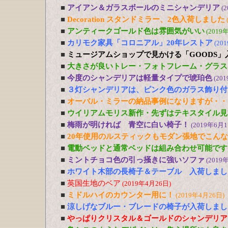
■
アイアン＆ガラスボールのミニシャンデリア
(
■
Decoration スタンドミラー、2色入荷しました
■
アンティークゴールド色は雰囲気がいい
(2019
■
カリモク家具「コロニアル」20年レストア
(20
■
ミュージアムショップで見かける「GOODS」
■
大きさが良いトレー・フォトフレーム・グラス
■
今度のシャンデリアは軽量タイプで琥珀色
(20
■
３灯シャンデリアは、ピンク色のガラス飾り付
■
オーバル・ミラーの納品事例になりますが・・
■
ウイリアムモリス新作・先ずはテキスタイル見
■
梅雨が明ければ 青空に白い椅子！
(2019年6月1
■
20年使用のルスティックもモダン張地でこん
■
電動ベッドと通常ベッドは組み合わせ可能です
■
ミントチョコ色の引っ掻きに強いソファ
(2019
■
ホワイト木部の長椅子＆テーブル 入荷しまし
■
英国生地のベア
(2019年4月26日)
■
ミドルハイのカウンター用に！
(2019年4月26日)
■
涼しげなブルー・ブレードの椅子が入荷しまし
■
やっぱりクリスタル＆ゴールドのシャンデリア