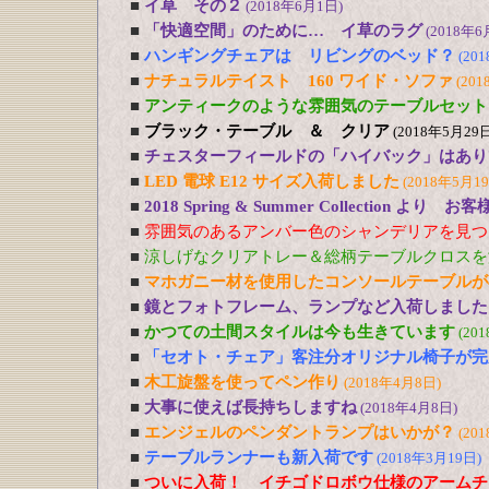
■
イ草 その２
(2018年6月1日)
■
「快適空間」のために… イ草のラグ
(2018年6
■
ハンギングチェアは リビングのベッド？
(20
■
ナチュラルテイスト 160 ワイド・ソファ
(201
■
アンティークのような雰囲気のテーブルセット
■
ブラック・テーブル ＆ クリア
(2018年5月29日
■
チェスターフィールドの「ハイバック」はあり
■
LED 電球 E12 サイズ入荷しました
(2018年5月1
■
2018 Spring & Summer Collection より お
■
雰囲気のあるアンバー色のシャンデリアを見つ
■
涼しげなクリアトレー＆総柄テーブルクロスを
■
マホガニー材を使用したコンソールテーブルが
■
鏡とフォトフレーム、ランプなど入荷しました
■
かつての土間スタイルは今も生きています
(20
■
「セオト・チェア」客注分オリジナル椅子が完
■
木工旋盤を使ってペン作り
(2018年4月8日)
■
大事に使えば長持ちしますね
(2018年4月8日)
■
エンジェルのペンダントランプはいかが？
(20
■
テーブルランナーも新入荷です
(2018年3月19日)
■
ついに入荷！ イチゴドロボウ仕様のアームチ