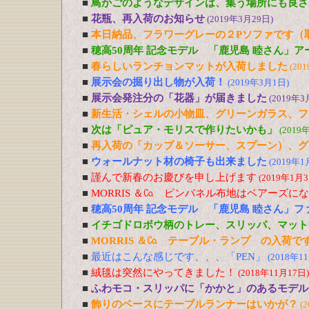
■
鳥かごのようなデザインは、集う場所にも良さ
■
花瓶、再入荷のお知らせ
(2019年3月29日)
■
本日納品、フラワーグレーの２Pソファです（
■
穂高50周年 記念モデル 「鹿児島 睦さん」
■
春らしいランチョンマットが入荷しました
(20
■
展示会の掘り出し物が入荷！
(2019年3月1日)
■
展示会発注分の「花器」が届きました
(2019年3
■
新生活・シェルの小物皿、グリーンガラス、フ
■
次は「ピュア・モリスで作りたいかも」
(2019
■
再入荷の「カップ＆ソーサー、スプーン）、グ
■
ウォールナット材の椅子も出来ました
(2019年1
■
謹んで新春のお慶びを申し上げます
(2019年1月3
■
MORRIS ＆㏇ ピンパネル布地はベアーズに
■
穂高50周年 記念モデル 「鹿児島 睦さん」
■
イチゴドロボウ柄のトレー、スリッパ、マット
■
MORRIS ＆㏇ テーブル・ランプ の入荷で
■
最近はこんな感じです、、、「PEN」
(2018年1
■
絨毯は突然にやってきました！
(2018年11月17日)
■
ふわモコ・スリッパに「かかと」のあるモデル
■
飾りのベースにテーブルランナーはいかが？
(