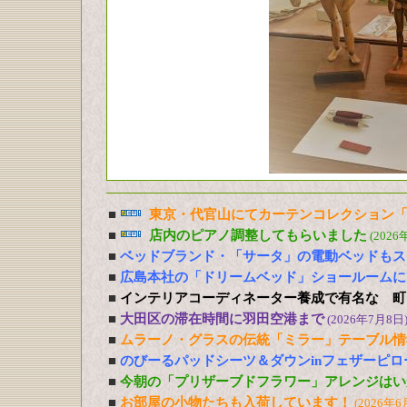
■
東京・代官山にてカーテンコレクション「
■
店内のピアノ調整してもらいました
(2026
■
ベッドブランド・「サータ」の電動ベッドもス
■
広島本社の「ドリームベッド」ショールームに
■
インテリアコーディネーター養成で有名な 町
■
大田区の滞在時間に羽田空港まで
(2026年7月8日
■
ムラーノ・グラスの伝統「ミラー」テーブル情
■
のびーるパッドシーツ＆ダウンinフェザーピ
■
今朝の「プリザーブドフラワー」アレンジはい
■
お部屋の小物たちも入荷しています！
(2026年6