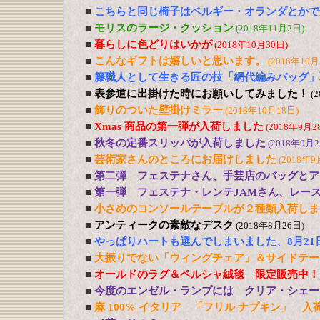
■
こちらと同じ椅子はベルギー・オランダとかで
■
モリスのラージ・クッション
(2018年11月2日)
■
暮らしに色どりはいかが
(2018年10月30日)
■
こんなギフトは嬉しいと思います。
(2018年10月
■
籐職人として生きる匠の技「網代編みバッグ」
■
表参道に出掛けた時にお願いしてみました！
(
■
飾りのついた壁掛けミラー
(2018年10月18日)
■
Xmas 商品の第一弾が入荷しました
(2018年9月2
■
秋冬の定番スリッパが入荷しました
(2018年9月2
■
芸術家さんのところにお届けしました
(2018年9
■
第二弾 フェステナさん、手芸店のバッグとア
■
第一弾 フェステナ・レンテJAMさん、レー
■
小さめのコンソールテーブルが２種類入荷しま
■
アンティークの素敵なデスク
(2018年8月26日)
■
やっぱりハートも選んでしまいました、8月21
■
大振りでない「ウィングチェア」＆サイドテー
■
オールドのラグ＆ペルシャ絨毯 限定販売中！
■
今度のエンゼル・ランプには クリア・シェー
■
麻 100% イタリア 「フリル ナプキン」 入