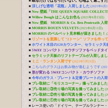
■
眠るだけではもったいない。心地よく過ごすた
■
涼しげな透明「花瓶」入荷しました
(2021年6月1
■
New 壁紙「THE QUEEN SQUARE COLL
■
Willow Bough はこんなお色も
(2021年6月15日)
■
New 壁紙 MORRIS & Co. Ben Pentreath
■
MORRIS ROUEN VELVETS
(2021年6月11日)
■
MORRIS のベルベット見本帳が届きました！
(
■
リゾートを意識して “2トーン” ソファを作っ
■
ホワイト木目の120カウンター、セラミック天
■
5WAY コンパクト・カウチソファをベッドタ
■
セラミック天板のリフトテーブルが入荷しまし
■
ミニ・ランタン入荷です
(2021年5月21日)
■
こちらのグラスはお飲み物が進むようです
(20
■
形が変わる 5WAYコンパクト・カウチソファ
■
今年のガラス・プレート＆定番プレートの入荷
■
プレ取材に「モリスコーナー」撮ってみました
■
プレ取材に③売り場の写真を撮ってみました
(
■
プレ取材に②売り場の写真を撮ってみました
(
■
プレ取材に①売り場の写真を撮ってみました
(
■
レース使いの「ドイリー、テーブルランナー・