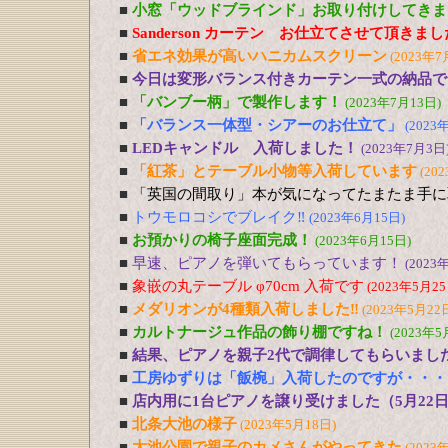
■
小窓「ウッドブラインド」お取り付けしてきま
■
Sanderson カーテン お仕立てさせて頂きま
■
省エネ効果が高いハニカムスクリーン
(2023年7
■
今日は変形バランス付きカーテン一式の納品で
■
「バンブー柄」で製作します！
(2023年7月13日)
■
「バランス一体型・シアーのお仕立て」
(2023
■
LEDキャンドル 入荷しました！
(2023年7月3日
■
「紅茶」とテーブル小物等入荷しています
(20
■
「英国の間取り」本が気になってたまたま手に
■
トウモロコシでブレイク‼
(2023年6月15日)
■
お預かりの椅子座面完成！
(2023年6月15日)
■
早速、ピアノを弾いてもらっています！
(2023
■
象嵌の丸テーブル φ70cm 入荷です
(2023年5月25
■
メダリオンが4種類入荷しました‼
(2023年5月22
■
カルトナージュ作品の飾り棚ですね！
(2023年5
■
結果、ピアノを親子2代で調律してもらいまし
■
工房ゆずりは「飯椀」入荷したのですが・・・
■
店内用に1台ピアノを譲り受けました（5月22
■
北条大池の様子
(2023年5月18日)
■
大池公園で親子のカメさんがやってきた
(2023