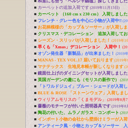
■
和室にも合う「ペルシャ絨毯」探してきました
■
カーペットの追加入荷です
(2019年11月15日)
■
カーペット （160 cm x 230 cm） 入荷しました
■
フレンチ・グレー色を中心に小物が入荷中‼
(2
■
お花柄模様の「カップ＆ソーサー」が入荷しま
■
クリスマス・デコレーション 追加入荷してお
■
シーズン・スリッパが入荷しました！
(2019年1
■
早くも「Xmas」デコレーション 入荷中！
(2
■
オゾン発生器「新製品」が出来ました！
(2019
■
MANAS - TEX VOL.17 届いております
(2019年
■
マナテックス 生地見本帳が新しくなります
(
■
鏡面仕上げのダイニングセットが入荷しました
■
英国ガーデンの趣にも（モリスの新作で）
(20
■
「トワルドジュイ」ブルー・シェードが入荷し
■
BLUE & ROSE 「ストーンウェア」入荷しま
■
ウィリアムモリスの「くまモデル」
(2019年8月7
■
薔薇のモチーフが付いた照明器具です
(2019年8
■
陶花の付いた、ムラノガラス・コンポート
(20
■
インポート小物の会社から壁掛けミラーが入荷
■
アンティーク風・小物とカップ＆ソーサー 入