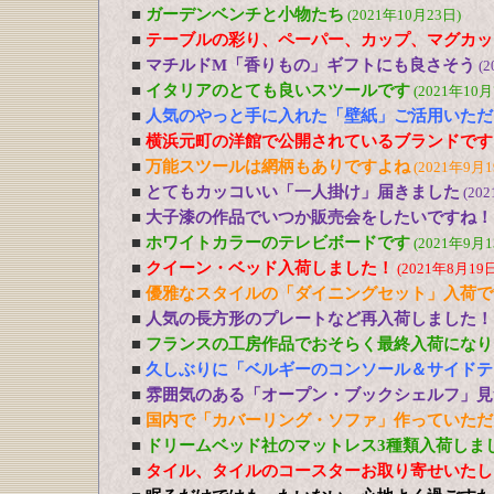
■
ガーデンベンチと小物たち
(2021年10月23日)
■
テーブルの彩り、ペーパー、カップ、マグカッ
■
マチルドM「香りもの」ギフトにも良さそう
(2
■
イタリアのとても良いスツールです
(2021年10月
■
人気のやっと手に入れた「壁紙」ご活用いただ
■
横浜元町の洋館で公開されているブランドです
■
万能スツールは網柄もありですよね
(2021年9月1
■
とてもカッコいい「一人掛け」届きました
(20
■
大子漆の作品でいつか販売会をしたいですね！
■
ホワイトカラーのテレビボードです
(2021年9月1
■
クイーン・ベッド入荷しました！
(2021年8月19日
■
優雅なスタイルの「ダイニングセット」入荷で
■
人気の長方形のプレートなど再入荷しました！
■
フランスの工房作品でおそらく最終入荷になり
■
久しぶりに「ベルギーのコンソール＆サイドテ
■
雰囲気のある「オープン・ブックシェルフ」見
■
国内で「カバーリング・ソファ」作っていただ
■
ドリームベッド社のマットレス3種類入荷しま
■
タイル、タイルのコースターお取り寄せいたし