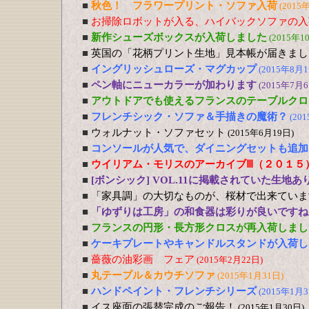
■
秋色！ フラワープリント・ソファ入荷
(2015
■
お掃除ロボットが入る、ハイバックソファの入
■
新作シューズボックスが入荷しました
(2015年1
■
英国の「花柄プリント生地」見本帳が届きまし
■
イングリッシュローズ・マグカップ
(2015年8月1
■
ペン軸にニューカラーが加わります
(2015年7月6
■
アウトドアでも使えるフランスのテーブルクロ
■
フレンチシック・ソファ＆手描きの魔術？
(20
■
ウォルナット・ソファセット
(2015年6月19日)
■
コンソールが人気で、ダイニングセットも追加
■
ウイリアム・モリスのアーカイブⅢ（２０１５
■
[ボンシック] VOL.11に掲載されていた生地あ
■
「家具調」の大切なものが、桜材で出来ていま
■
「ゆずりは工房」の和食器は彩りが良いですね
■
フランスの円形・長方形クロスが再入荷しまし
■
ケーキプレートやキャンドルスタンドが入荷し
■
薔薇の油彩画 フェア
(2015年2月22日)
■
丸テーブル＆カウチソファ
(2015年1月31日)
■
ハンドペイント・フレンチシリーズ
(2015年1月3
■
イス座面の張替完成のご報告！
(2015年1月30日)