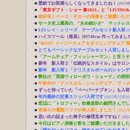
■
壁紙でお部屋らしくなってきましたね！
(2023
■
「東京ギフト・ショー 春2023」と「LIVING&DE
■
格好良くベース・ギターの演奏をご披露いただ
■
サータ史上最高の、”きめ細かさ” マットレ
■
LEI レイ・シリーズ テーブルセット新入荷
(
■
ハイスツール（座高）SH740cm 作ってみまし
■
”BOSS” イージーチェア＆ダイニングチェア 
■
とてもベーシックなテーブルセット入荷しまし
■
「アームチェア・フィッシャーマン」と言うそ
■
新年 新入荷２「伝統的なスタイル」はサロン
■
新年 新入荷１「クリスタルボールのシャンデ
■
弊社の「英国ウィローボウ・シェード」の照明
■
午前中の「クリスタル・シャンデリア」で ～20
■
ずっと待っていた「ペーパーナプキン」も入荷
■
年内最終の定番スリッパ入荷です
(2022年12月26
■
窓辺に「トロフィー」吹奏楽部の顧問さんでし
■
布張りの電動ソファが再入荷しました！
(2022
■
思い出の詰まった椅子の修理見本ですね！
(20
■
今日はピアノ演奏と歌をご披露いただきました