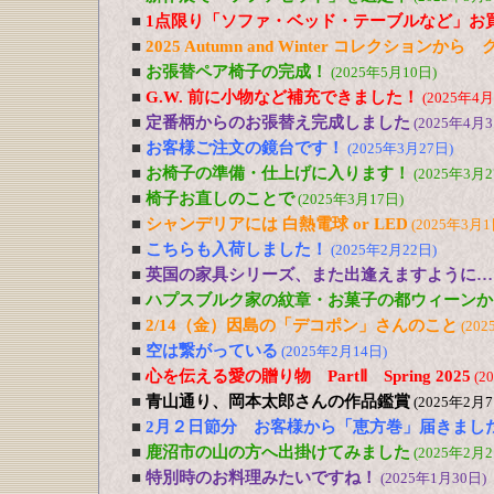
■
1点限り「ソファ・ベッド・テーブルなど」お
■
2025 Autumn and Winter コレクションか
■
お張替ペア椅子の完成！
(2025年5月10日)
■
G.W. 前に小物など補充できました！
(2025年4月
■
定番柄からのお張替え完成しました
(2025年4月3
■
お客様ご注文の鏡台です！
(2025年3月27日)
■
お椅子の準備・仕上げに入ります！
(2025年3月2
■
椅子お直しのことで
(2025年3月17日)
■
シャンデリアには 白熱電球 or LED
(2025年3月1
■
こちらも入荷しました！
(2025年2月22日)
■
英国の家具シリーズ、また出逢えますように…
■
ハプスブルク家の紋章・お菓子の都ウィーンか
■
2/14（金）因島の「デコポン」さんのこと
(202
■
空は繋がっている
(2025年2月14日)
■
心を伝える愛の贈り物 PartⅡ Spring 2025
(2
■
青山通り、岡本太郎さんの作品鑑賞
(2025年2月7
■
2月２日節分 お客様から「恵方巻」届きまし
■
鹿沼市の山の方へ出掛けてみました
(2025年2月2
■
特別時のお料理みたいですね！
(2025年1月30日)