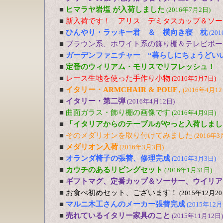
■
ヒマラヤ岩塩 が入荷しました
(2016年7月2日)
■
新入荷です！ アリス デミタスカップ＆ソー
■
ひんやり・ラッキー君 ＆ 横向き寝 枕
(20
■
ブラウン系、ホワイト系の飾り棚＆テレビボー
■
ガーデンファニチャー “暮らしにちょうどい
■
定番のウィリアム・モリスでリフレッシュ！
■
レース生地を使った手作り小物
(2016年5月7日)
■
イタリー・ARMCHAIR & POUF ,
(2016年4月12
■
イタリー・第二弾
(2016年4月12日)
■
曲面ガラス・飾り棚の画像です
(2016年4月9日)
■
「イタリアからのテーブルがやっと入荷しまし
■
そのメダリオンを取り付けてみました
(2016年3
■
メダリオン入荷
(2016年3月3日)
■
オランダ椅子の張替、修理完成
(2016年3月3日)
■
カウチのあるリビングセット
(2016年1月31日)
■
ギフトマグ、定番カップ＆ソーサー、ウイリア
■
お食べ初めセット、ございます！
(2015年12月20
■
マルニ木工さんのメーカー張替完成
(2015年12月
■
売れているイタリー家具のこと
(2015年11月12日)