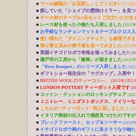
■
ウール絨毯の「お宝探し」してください！
(20
■
探していた「シェイプの壁掛けミラー」を見つ
■
チーク材のテーブル3点セットご注文いただき
■
レース材を使った小物たち入荷しました
(2022
■
お手軽なランチョンマット＆テーブルクロス入
■
使い慣れた「ダイニングチェア」も修理できま
■
張り替え済みの椅子達を並べてみました
(2022
■
英国イチゴドロボウ布地を張ってみました‼
(2
■
瀬戸市の工房から「飯椀」が届きました
(2022
■
「Rose Bouquet」のシリーズ入荷しました
(20
■
ギフトショー発注分の「マグカップ」入荷中！
■
BRITISH WOOL のティーコジ―
(2022年2月25
■
LONDON POTTERY ティーポット入荷です
(2
■
コットン・クッションのロッキングチェア
(20
■
ミニトレー、ミニダストボックス、ドイリーな
■
こちらの “ティーポット” 再入荷しました！
(2
■
イタリア商材の仕入れで偶然見つけたのですが
■
ブレックファースト、カップ＆ソーサー
(2022
■
イチゴドロボウ柄のギフトに良さそうな小物た