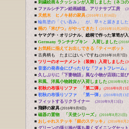
■
刺繍絵画＆クッションが入荷しました（ネコの
■
ファルシチアン絵画絨毯、アリナサブ工房
(
■
天然木 ヒノキ材の家具
(2016年11月16日)
■
輪島塗の「ぐい呑み」 が、早々と届きました
■
桐の「米びつ」がやってきた！
(2016年10月20日)
■
ヤマグチ・オリジナル、総桐で作った箪笥が入
■
Germany ランチナプキン 入荷しました
(201
■
お気軽に揃えてお出しできる「ティーポット 
■
古典柄も たまにはいいですね
(2016年10月7日)
■
ツリーのオーナメント（装飾）入荷しました
(
■
音楽の発表会にぴったりな「フォトフレーム」
■
久しぶりに「下妻物語」風な小物が店頭に並び
■
和風、洋風小物雑貨が入荷しました
(2016年9月2
■
初秋の布張りソファ 「第二弾」
(2016年9月13日
■
初秋の布張りソファ 「第一弾」
(2016年9月13日
■
フィットするリクライナー
(2016年9月13日)
■
飛騨の家具
(2016年9月9日)
■
磁器の置物 「天使シリーズ」
(2016年8月21日)
■
おしゃれステッキ「銀のステッキ」
(2016年8月2
■
グリーンの張り地が落ち着くダイニングセット