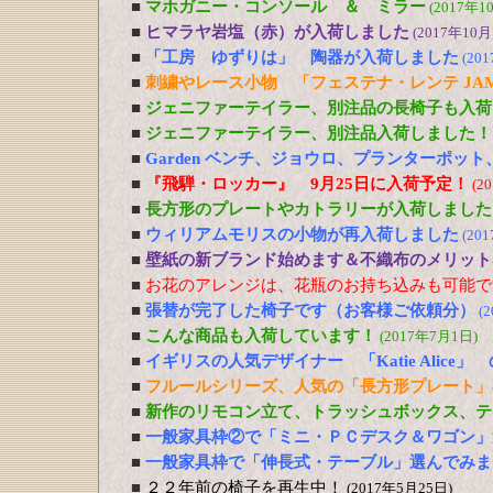
■
マホガニー・コンソール ＆ ミラー
(2017年1
■
ヒマラヤ岩塩（赤）が入荷しました
(2017年10月
■
「工房 ゆずりは」 陶器が入荷しました
(20
■
刺繍やレース小物 「フェステナ・レンテ JA
■
ジェニファーテイラー、別注品の長椅子も入荷
■
ジェニファーテイラー、別注品入荷しました！
■
Garden ベンチ、ジョウロ、プランターポッ
■
『飛騨・ロッカー』 9月25日に入荷予定！
(2
■
長方形のプレートやカトラリーが入荷しました
■
ウィリアムモリスの小物が再入荷しました
(20
■
壁紙の新ブランド始めます＆不織布のメリット
■
お花のアレンジは、花瓶のお持ち込みも可能で
■
張替が完了した椅子です（お客様ご依頼分）
(
■
こんな商品も入荷しています！
(2017年7月1日)
■
イギリスの人気デザイナー 「Katie Alic
■
フルールシリーズ、人気の「長方形プレート」
■
新作のリモコン立て、トラッシュボックス、テ
■
一般家具枠②で「ミニ・ＰＣデスク＆ワゴン」
■
一般家具枠で「伸長式・テーブル」選んでみま
■
２２年前の椅子を再生中！
(2017年5月25日)