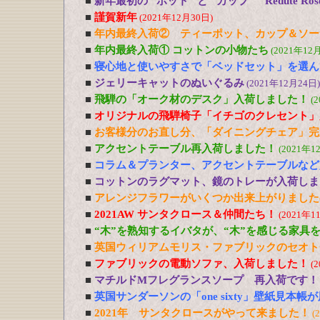
■
新年最初の “ポット” と “カップ” Redute R
■
謹賀新年
(2021年12月30日)
■
年内最終入荷② ティーポット、カップ＆ソー
■
年内最終入荷① コットンの小物たち
(2021年12
■
寝心地と使いやすさで「ベッドセット」を選ん
■
ジェリーキャットのぬいぐるみ
(2021年12月24日)
■
飛騨の「オーク材のデスク」入荷しました！
(
■
オリジナルの飛騨椅子「イチゴのクレセント」
■
お客様分のお直し分、「ダイニングチェア」完
■
アクセントテーブル再入荷しました！
(2021年1
■
コラム＆プランター、アクセントテーブルなど
■
コットンのラグマット、鏡のトレーが入荷しま
■
アレンジフラワーがいくつか出来上がりました
■
2021AW サンタクロース＆仲間たち！
(2021年1
■
“木”を熟知するイバタが、“木”を感じる家具
■
英国ウィリアムモリス・ファブリックのセオト
■
ファブリックの電動ソファ、入荷しました！
(
■
マチルドMフレグランスソープ 再入荷です！
■
英国サンダーソンの「one sixty」壁紙見本帳
■
2021年 サンタクロースがやって来ました！
(