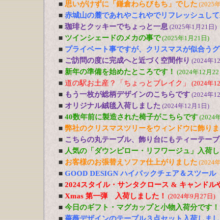
■
思いがけずに「鎌倉わらびもち」でした
(2025
■
赤城山の麓であれやこれやでリフレッシュして
■
珈琲とクッキーでちょっと一息
(2025年1月21日)
■
ツインシェードのメカの事で
(2025年1月21日)
■
プライベート事ですが、クリスマスが似合うグ
■
ご訪問の度に完成へと近づく空間作り
(2024年1
■
新年の準備を始めたところです！
(2024年12月22
■
道の駅お土産？「ちょっとブレイク」
(2024年1
■
もう一枚が総柄デザインのこちらです
(2024年1
■
オリジナル絨毯入荷しました
(2024年12月1日)
■
40数年前に製造された椅子がこちらです
(2024
■
弊社のクリスマスツリーをウィンドウに飾りま
■
こちらの丸テーブル、飾り台にもティーテーブ
■
人気の「ダウンピロー・リフワージュ」入荷し
■
お客様のお張替えソファ仕上がりました
(2024
■
GOOD DESIGN ハイバックチェア＆スツー
■
2024スタイル・サンタクロース & キャンド
■
Xmas 第一弾 入荷しました！
(2024年9月27日)
■
今日のギフト・マグカップと小物入荷分です！
■
薔薇デザインのテーブル３点セット入荷しまし