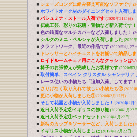
■
シェーズロングに組み替え可能なソファです
(
■
ホワイトオーク材のダイニングセット入荷しま
■
パシュミナ・ストール入荷です
(2020年5月5日)
■
伝統工芸、彩りの花瓶・置物など新入荷です！
■
色の綺麗なマルチカバーなど入荷しました！
(
■
シルクのミニ・ペルシャが入荷しました
(2020
■
クラフトワーク、最近の作品です
(2020年4月27日
■
ドレッサーとハイチェストをお揃いで納品しま
■
ロイドルームチェア用にこんなクッションはい
■
椅子のお張替えが完成したお客様です
(2020年3
■
取付簡単、スペイン クリスタル シャンデリア
■
レース使いの小物たち「追加入荷」してます！
■
さりげなく取り入れて欲しい小物たち②
(2020
■
更に小物が入荷しました①
(2020年2月17日)
■
そして花器と小物が入荷しました！
(2020年2月9
■
近日入荷予定②イギリスの飾り棚
(2020年1月27日
■
近日入荷予定①ベッドセット
(2020年1月27日)
■
新柄のカップ＆ソーサーなど、入荷しました
(
■
イギリス小物が入荷しました
(2019年12月22日)