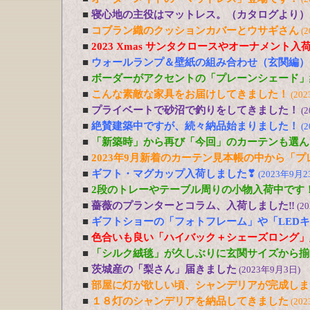
■
寝心地の主役はマットレス。（カタログより）
■
コブラン織のクッションカバーとウサギさん
(
■
2023 Xmas サンタクロースやオーナメント入
■
ウォールランプ＆壁紙の組み合わせ（玄関編）
■
ボーダーがアクセントの「プレーンシェード」
■
こんな素敵な家具をお届けしてきました！
(20
■
プライベートで砂沼で釣りをしてきました！
(
■
絶賛建築中ですが、続々納品始まりました！
(
■
「新築時」から再び「今回」のカーテンも選ん
■
2023年9月新着のカーテン見本帳の中から「
■
ギフト・マグカップ入荷しました❣
(2023年9月2
■
2段のトレーやテーブル周りの小物入荷中です
■
薔薇のプランターとコラム、入荷しました‼
(2
■
ギフトショーの「フォトフレーム」や「LED
■
色合いも良い「ハイバック＋シェーズロング」
■
「シルク絨毯」が久しぶりに玄関サイズから揃
■
茨城産の「梨さん」届きました
(2023年9月3日)
■
部屋に灯が欲しい頃、シャンデリアが完成しま
■
１８灯のシャンデリアを納品してきました
(20