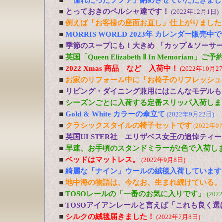
■
「憧れだったソファ」納めさせていただきまし
■
とっておきのペルシャ達です！
(2022年12月1日)
■
例えば「お客様の座面お直し」仕上がりました
■
MORRIS WORLD 2023年 カレンダー販売中
■
季節のスープにも！大きめ 「カップ＆ソーサ
■
英国「Queen Elizabeth Ⅱ In Memoriam」
■
2022 Xmas 商品 など 入荷中！
(2022年10月2
■
お家のリフォーム中に「お椅子のリフレッシュ
■
リビング・ダイニング兼用にはこんなモデルも
■
シーズンごとに入荷する定番スリッパ入荷しま
■
Gold & White カラーの傘立て
(2022年9月22日)
■
クラシックスタイルの椅子セットです
(2022年9
■
英国ULSTER社 エリザベス女王の追悼ティ
■
早速、お手頃のスタンドミラーが2色で入荷し
■
ベッドはマットレス。
(2022年9月8日)
■
綺麗な「ナイン」ウールの絨毯入荷しています
■
地中海の物語は、今なお、生まれ続けている。
■
TOSOレールの「一番のお気に入りです」
(202
■
TOSOアイアンレールと言えば「これも良く選
■
シルクの絨毯届きました！
(2022年7月8日)