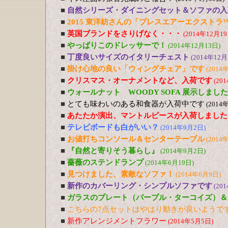
■
自然シリーズ・ダイニングセット＆ソファの入
■
2015 東洋紡さんの「ブレスエアーエクストラ
■
英国ブランドをさりげなく・・・
(2014年12月19
■
やっぱりこのドレッサーで！
(2014年12月13日)
■
丁度良いサイズのイタリーチェスト
(2014年12月
■
掛け心地の良い「ウィングチェア」です
(2014
■
クリスマス・オーナメントなど、入荷です
(20
■
ウォールナット WOODY SOFA 展示しました
■
とても味わいのある和食器が入荷中です
(2014
■
あたたか演出、マントルピースが入荷しました
■
テレビボードも白がいい？
(2014年9月2日)
■
お値打ちコンソール＆センターテーブル
(2014
■
『自然と寄りそう暮らし』
(2014年9月2日)
■
薔薇のステンドランプ
(2014年6月19日)
■
見つけました、素敵なソファ！
(2014年6月9日)
■
新作のカバーリング・シンプルソファです
(20
■
ガラスのプレート（パープル・ターコイズ）＆
■
こちらの7点セットはやはり動きが良いようで
■
新作アレンジメントフラワー
(2014年5月5日)