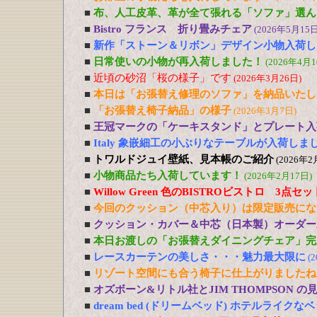
■
布、人工皮革、革が全て張れる「ソファ」選ん
■
Bistro フランス 折り畳みチェア
(2026年5月15日
■
新作「ストーン＆リボン」デザイン小物入荷し
■
日常使いの小物が再入荷しました！
(2026年4月1
■
近頃の砂沼「桜の様子」です
(2026年3月26日)
■
本日は「お張替え修理のソファ」を納品いたし
■
「お張替え椅子納品」の様子
(2026年3月7日)
■
王冠マークの「ケーキスタンド」とプレート入
■
Italy 象嵌細工の小ぶりなテーブルが入荷しま
■
トワルドジュイ壁紙、見本帳のご紹介
(2026年2
■
小物商品たち入荷しています！
(2026年2月17日)
■
Willow Green 色のBISTROビストロ 3点
■
今回のクッション（中芯入り）は限定販売にな
■
クッション・カバー＆中芯（日本製）オーダー
■
本日お渡しの「お張替えダイニングチェア」完
■
レースカーテンの美しさ・・・魅力最大限に
(
■
リゾート空間にも合う椅子に仕上がりましたね
■
オズボーン&リトル社とJIM THOMPSON 
■
dream bed (ドリームベッド) ホテルライ