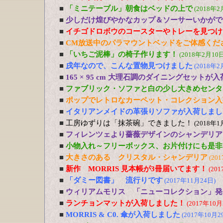
■
「ミニテーブル」朝食はベッドの上で
(2018年2
■
少しだけ煌びやかなカップ＆ソーサーいかがで
■
イチゴドロボウのコースターやトレーを見つけ
■
CM放送中のパラマウントベッドをご体感くだ
■
「いちご泥棒」の椅子作ります！
(2018年2月10日
■
戌年なので、こんな置物見つけました
(2018年2
■
165 × 95 cm 大理石調のダイニングセットが
■
ファブリック・ソファと白の少し大きめセンタ
■
ポップでレトロなカーペット・コレクション入
■
イタリアンメイドの革張りソファが入荷しまし
■
工房ゆずりは「抹茶碗」できました！
(2018年1
■
フィレンツェより薔薇デザインのシャンデリア
■
小物入れ～フリーボックス、お片付けにも是非
■
大きさのある クリスタル・シャンデリア
(20
■
新作 MORRIS 見本帳が3冊届いてます！
(20
■
「ダミー図書」 流行りです
(2017年11月24日)
■
ウィリアムモリス 「ニューコレクション」発
■
ランチョンマットが入荷しました！
(2017年10月
■
MORRIS & C0. 傘が入荷しました
(2017年10月2