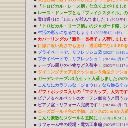
■
「トロピカル・レース柄」仕立て上がりました
■
レース・ドレープとも「ブレイクスタイル」の
■
青山通りに「LEI」が並んでました！
(2023年4
■
「トロピカル・リーフ柄」のジャガード織、シ
■
生活の彩りになるでしょう！
(2023年4月14日)
■
カバーリングの「新作・長椅子」入荷しました
■
目線に近い高さでもあり、透明球でないLED
■
プライベートで、リフレッシュ②
(2023年3月19日
■
プライベートで、リフレッシュ！
(2023年3月19日
■
テーブル周りの小物など入荷中！
(2023年3月17日
■
ダイニングチェア用クッション＆角型クッショ
■
ガーデンテーブル3点セット入荷しました
(202
■
こんなにカラフルな「ジョウロ」なら飾る？
(
■
ギフトボックス入りの「マグカップ」人気です
■
ピアノ＆ベルベットのカーテン似合うと思う
(
■
ピアノ室・リフォーム完成です！
(2023年3月3日
■
ローズゴールド色の小物、ガラスのC＆Sが入
■
こんな素敵なスツールを玄関に
(2023年2月24日)
■
リフォーム中の現場・電気工事編
(2023年2月21日