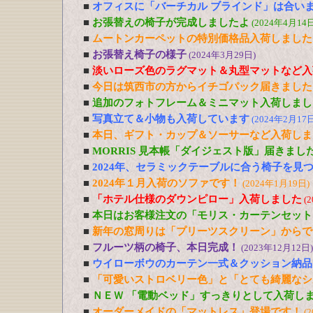
■
オフィスに「バーチカル ブラインド」は合い
■
お張替えの椅子が完成しましたよ
(2024年4月14日
■
ムートンカーペットの特別価格品入荷しました
■
お張替え椅子の様子
(2024年3月29日)
■
淡いローズ色のラグマット＆丸型マットなど入
■
今日は筑西市の方からイチゴパック届きました
■
追加のフォトフレーム＆ミニマット入荷しまし
■
写真立て＆小物も入荷しています
(2024年2月17日
■
本日、ギフト・カップ＆ソーサーなど入荷しま
■
MORRIS 見本帳「ダイジェスト版」届きまし
■
2024年、セラミックテーブルに合う椅子を見
■
2024年１月入荷のソファです！
(2024年1月19日)
■
「ホテル仕様のダウンピロー」入荷しました
(
■
本日はお客様注文の「モリス・カーテンセット
■
新年の窓周りは「プリーツスクリーン」からで
■
フルーツ柄の椅子、本日完成！
(2023年12月12日)
■
ウイローボウのカーテン一式＆クッション納品
■
「可愛いストロベリー色」と「とても綺麗なシ
■
ＮＥＷ 「電動ベッド」すっきりとして入荷し
■
オーダーメイドの「マットレス」登場です！
(