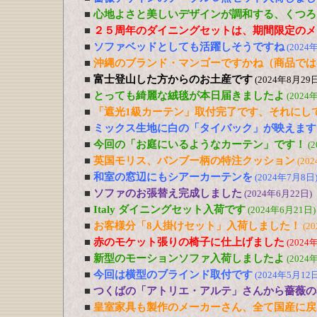
■
心地よさと美しいデザインが調和する、くつろ
■
２５周年のダイニングセットは、期間限定のメ
■
ソファベッドとしても活躍しそうですね
(2024
■
沖縄のブランド・マンゴーですかね（商品では
■
富士登山した方からのお土産です
(2024年8月29日
■
とっても綺麗な絨毯が本日届きましたよ
(2024
■
「遮光1級カーテン」取付完了です、それにし
■
ミックス生地に白の「タイバック」が映えます
■
今回の「お庭にいるようなカーテン」です！
(
■
英国モリス、バンブー柄の特注クッション
(20
■
和室の窓辺にもシアーカーテンを
(2024年7月8日
■
ソファのお張替え完成しました
(2024年6月22日)
■
Italy ダイニングセット入荷です
(2024年6月21日)
■
お客様分「8人掛けセット」入荷しました！
(2
■
赤のモケット張りの椅子に仕上げました
(2024
■
新型のモーションソファ入荷しましたよ
(2024
■
今回は横型のブラインド取付です
(2024年5月12日
■
つくばの「アトリエ・アルテ」さんから薔薇の
■
皇室家具も製作のメーカーさん、全て国産に戻