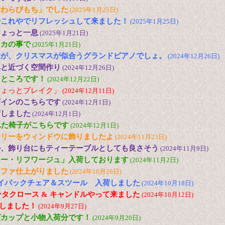
倉わらびもち」でした
(2025年1月25日)
やこれやでリフレッシュして来ました！
(2025年1月25日)
ちょっと一息
(2025年1月21日)
メカの事で
(2025年1月21日)
すが、クリスマスが似合うグランドピアノでしょ。
(2024年12月26日)
へと近づく空間作り
(2024年12月26日)
たところです！
(2024年12月22日)
ちょっとブレイク」
(2024年12月11日)
ザインのこちらです
(2024年12月1日)
荷しました
(2024年12月1日)
れた椅子がこちらです
(2024年12月1日)
ツリーをウィンドウに飾りましたよ
(2024年11月23日)
ル、飾り台にもティーテーブルとしても良さそう
(2024年11月9日)
ロー・リフワージュ」入荷しております
(2024年11月2日)
ソファ仕上がりました
(2024年10月26日)
N ハイバックチェア＆スツール 入荷しました
(2024年10月18日)
ンタクロース & キャンドルやって来ました
(2024年10月12日)
荷しました！
(2024年9月27日)
グカップと小物入荷分です！
(2024年9月20日)