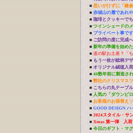
■
思いがけずに「鎌
■
赤城山の麓であれ
■
珈琲とクッキーで
■
ツインシェードの
■
プライベート事で
■
ご訪問の度に完成
■
新年の準備を始め
■
道の駅お土産？「
■
もう一枚が総柄デ
■
オリジナル絨毯入
■
40数年前に製造さ
■
弊社のクリスマス
■
こちらの丸テーブ
■
人気の「ダウンピ
■
お客様のお張替え
■
GOOD DESIG
■
2024スタイル・サ
■
Xmas 第一弾 入
■
今日のギフト・マ