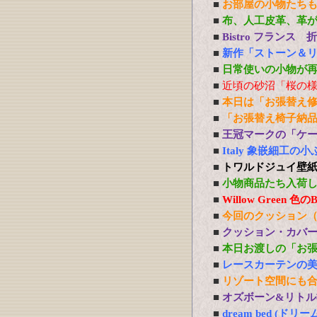
■
お部屋の小物たち
■
布、人工皮革、革
■
Bistro フランス
■
新作「ストーン＆
■
日常使いの小物が
■
近頃の砂沼「桜の
■
本日は「お張替え
■
「お張替え椅子納
■
王冠マークの「ケ
■
Italy 象嵌細工
■
トワルドジュイ壁
■
小物商品たち入荷
■
Willow Green
■
今回のクッション
■
クッション・カバ
■
本日お渡しの「お
■
レースカーテンの
■
リゾート空間にも
■
オズボーン&リトル社
■
dream bed 