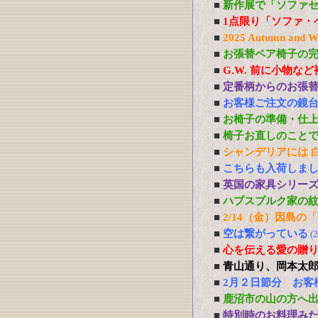
■
新作展で「ソファ
■
1点限り「ソファ・
■
2025 Autumn 
■
お張替ペア椅子の
■
G.W. 前に小物な
■
定番柄からのお張
■
お客様ご注文の鏡
■
お椅子の準備・仕
■
椅子お直しのこと
■
シャンデリアには 白熱
■
こちらも入荷しま
■
英国の家具シリー
■
ハプスブルク家の
■
2/14（金）因島
■
空は繋がっている
(
■
心を伝える愛の贈り物 P
■
青山通り、岡本太
■
2月２日節分 お客
■
鹿沼市の山の方へ
■
特別時のお料理み