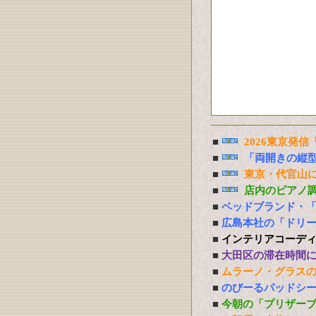
■
2026東京発
■
「両開きの縦
■
東京・代官山に
■
店内のピアノ
■
ベッドブランド・
■
広島本社の「ドリ
■
インテリアコーデ
■
大田区の滞在時間
■
ムラーノ・グラス
■
のびーるパッドシー
■
今朝の「プリザー