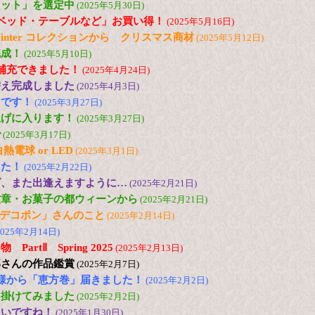
セット」を選定中
(2025年5月30日)
ベッド・テーブルなど」お買い得！
(2025年5月16日)
and Winter コレクションから クリスマス商材
(2025年5月12日)
完成！
(2025年5月10日)
ど補充できました！
(2025年4月24日)
替え完成しました
(2025年4月3日)
台です！
(2025年3月27日)
上げに入ります！
(2025年3月27日)
で
(2025年3月17日)
電球 or LED
(2025年3月1日)
した！
(2025年2月22日)
ズ、また出逢えますように…
(2025年2月21日)
紋章・お菓子の都ウィーンから
(2025年2月21日)
の「デコポン」さんのこと
(2025年2月14日)
2025年2月14日)
artⅡ Spring 2025
(2025年2月13日)
郎さんの作品鑑賞
(2025年2月7日)
様から「恵方巻」届きました！
(2025年2月2日)
出掛けてみました
(2025年2月2日)
たいですね！
(2025年1月30日)