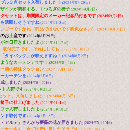
ーブル３点セット入荷しました！
(2024年9月20日)
デザインが調和する、くつろぎの椅子
(2024年9月2日)
ングセットは、期間限定のメーカー記念品付きです
(2024年9月2日)
ても活躍しそうですね
(2024年9月2日)
マンゴーですかね（商品ではないです御免なさい）
(2024年8月31日)
らのお土産です
(2024年8月29日)
毯が本日届きましたよ
(2024年8月17日)
」取付完了です、それにしても…
(2024年8月3日)
の「タイバック」が映えますね！
(2024年8月2日)
るようなカーテン」です！
(2024年8月1日)
ブー柄の特注クッション
(2024年7月18日)
アーカーテンを
(2024年7月8日)
完成しました
(2024年6月22日)
セット入荷です
(2024年6月21日)
セット」入荷しました！
(2024年6月15日)
の椅子に仕上げました
(2024年6月4日)
ソファ入荷しましたよ
(2024年5月18日)
インド取付です
(2024年5月12日)
エ・アルテ」さんから薔薇の花が届きました
(2024年5月10日)
メーカーさん、全て国産に戻したそうです
(2024年5月2日)