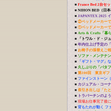
■
France Bed 
■
NIHON BED（
■
JAPANTEX 20
■
②ベッドメーカー
■
①ベッドメーカー
■
Arts & Craft
■
「トワル・ド・ジ
■
年内仕上げ予定の
■
お椅子の張替えご
■
ソファ・メンテナ
■
「ギフト・マグ」
■
久しぶりの「バタ
■
第100回 東京ギフ
■
ファインストーン
■
カジュアル・コー
■
長引き出しは「た
■
トラバーチンのよう
■
現場お仕事完了後
■
背もたれが動く フ