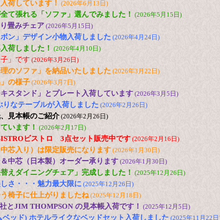
も入荷しています！
(2026年6月13日)
が全て張れる「ソファ」選んでみました！
(2026年5月15日)
 折り畳みチェア
(2026年5月15日)
リボン」デザイン小物入荷しました
(2026年4月24日)
再入荷しました！
(2026年4月10日)
様子」です
(2026年3月26日)
修理のソファ」を納品いたしました
(2026年3月22日)
品」の様子
(2026年3月7日)
ーキスタンド」とプレート入荷しています
(2026年3月5日)
の小ぶりなテーブルが入荷しました
(2026年2月26日)
紙、見本帳のご紹介
(2026年2月26日)
しています！
(2026年2月17日)
 色のBISTROビストロ 3点セット販売中です
(2026年2月16日)
（中芯入り）は限定販売になります
(2026年1月30日)
ー＆中芯（日本製）オーダー承ります
(2026年1月30日)
張替えダイニングチェア」完成しました！
(2025年12月26日)
美しさ・・・魅力最大限に
(2025年12月26日)
合う椅子に仕上がりましたね
(2025年12月18日)
とJIM THOMPSON の見本帳入荷です！
(2025年12月5日)
(ドリームベッド) ホテルライクなベッドセット入荷しました
(2025年11月22日