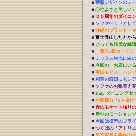
■
薔薇デザインのテ
■
心地よさと美しい
■
２５周年のダイニ
■
ソファベッドとし
■
沖縄のブランド・
■
富士登山した方か
■
とっても綺麗な絨
■
「遮光1級カーテン
■
ミックス生地に白
■
今回の「お庭にい
■
英国モリス、バン
■
和室の窓辺にもシ
■
ソファのお張替え
■
Italy ダイニング
■
お客様分「8人掛け
■
赤のモケット張り
■
新型のモーション
■
今回は横型のブラ
■
つくばの「アトリ
■
皇室家具も製作の