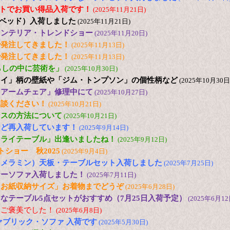
2台セットでお買い得品入荷です！
(2025年11月21日)
日本ベッド）入荷しました
(2025年11月21日)
25 インテリア・トレンドショー
(2025年11月20日)
で発注してきました！
(2025年11月13日)
で発注してきました！
(2025年11月13日)
s「暮らしの中に芸術を」
(2025年10月30日)
ュイ」柄の壁紙や「ジム・トンプソン」の個性柄など
(2025年10月30日
「アームチェア」修理中にて
(2025年10月27日)
相談ください！
(2025年10月21日)
ンスの方法について
(2025年10月21日)
など再入荷しています！
(2025年9月14日)
フライテーブル」出逢いましたね！
(2025年9月12日)
トショー 秋2025
(2025年9月4日)
（メラミン）天板・テーブルセット入荷しました
(2025年7月25日)
ナーソファ入荷しました！
(2025年7月11日)
とお紙収納サイズ」お着物までどうぞ
(2025年6月28日)
なテーブル5点セットがおすすめ（7月25日入荷予定）
(2025年6月12
にご褒美でした！
(2025年6月8日)
ァブリック・ソファ 入荷です
(2025年5月30日)