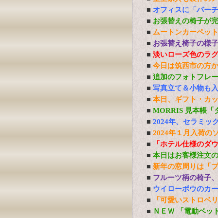
■
オフィスに「バーチ
■
お張替えの椅子が
■
ムートンカーペッ
■
お張替え椅子の様
■
淡いローズ色のラ
■
今日は筑西市の方
■
追加のフォトフレ
■
写真立て＆小物も
■
本日、ギフト・カ
■
MORRIS 見本帳
■
2024年、セラミ
■
2024年１月入荷の
■
「ホテル仕様のダ
■
本日はお客様注文
■
新年の窓周りは「
■
フルーツ柄の椅子
■
ウイローボウのカ
■
「可愛いストロベ
■
ＮＥＷ 「電動ベッ