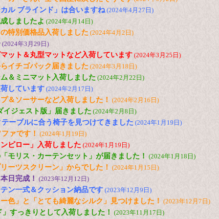
カル ブラインド」は合いますね
(2024年4月27日)
完成しましたよ
(2024年4月14日)
トの特別価格品入荷しました
(2024年4月2日)
子
(2024年3月29日)
グマット＆丸型マットなど入荷しています
(2024年3月25日)
からイチゴパック届きました
(2024年3月18日)
ーム＆ミニマット入荷しました
(2024年2月22日)
入荷しています
(2024年2月17日)
ップ＆ソーサーなど入荷しました！
(2024年2月16日)
「ダイジェスト版」届きました
(2024年2月8日)
ックテーブルに合う椅子を見つけてきました
(2024年1月19日)
ソファです！
(2024年1月19日)
ウンピロー」入荷しました
(2024年1月19日)
の「モリス・カーテンセット」が届きました！
(2024年1月18日)
プリーツスクリーン」からでした！
(2024年1月15日)
、本日完成！
(2023年12月12日)
ーテン一式＆クッション納品です
(2023年12月9日)
リー色」と「とても綺麗なシルク」見つけました！
(2023年12月7日)
ド」すっきりとして入荷しました！
(2023年11月17日)