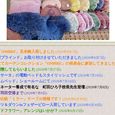
信「OMBRE」見本帳入荷しました
(2026年8月7日)
型ブラインド」お取り付けさせていただきました
(2026年8月7日)
てカーテンコレクション「OMBRE」の発表会に参加してきまし
調整してもらいました
(2026年7月27日)
「サータ」の電動ベッドもスタイリッシュです
(2026年7月16日)
ームベッド」ショールームにて
(2026年7月16日)
ィネーター養成で有名な 町田ひろ子校長先生登壇
(2026年7月8日)
に羽田空港まで
(2026年7月8日)
の伝統「ミラー」テーブル情報です！
(2026年6月30日)
ツ＆ダウンinフェザーピロー入荷しています
(2026年6月30日)
ブドフラワー」アレンジはいかが？
(2026年6月15日)