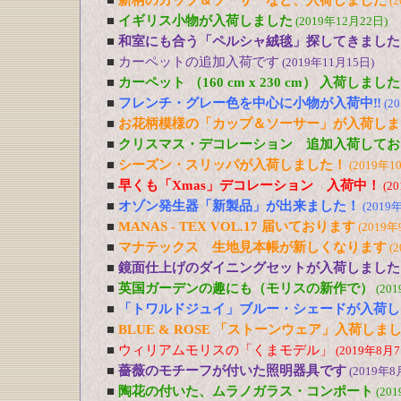
■
新柄のカップ＆ソーサーなど、入荷しました
(
■
イギリス小物が入荷しました
(2019年12月22日)
■
和室にも合う「ペルシャ絨毯」探してきました
■
カーペットの追加入荷です
(2019年11月15日)
■
カーペット （160 cm x 230 cm） 入荷しました
■
フレンチ・グレー色を中心に小物が入荷中‼
(2
■
お花柄模様の「カップ＆ソーサー」が入荷しま
■
クリスマス・デコレーション 追加入荷してお
■
シーズン・スリッパが入荷しました！
(2019年1
■
早くも「Xmas」デコレーション 入荷中！
(2
■
オゾン発生器「新製品」が出来ました！
(2019
■
MANAS - TEX VOL.17 届いております
(2019年
■
マナテックス 生地見本帳が新しくなります
(
■
鏡面仕上げのダイニングセットが入荷しました
■
英国ガーデンの趣にも（モリスの新作で）
(20
■
「トワルドジュイ」ブルー・シェードが入荷し
■
BLUE & ROSE 「ストーンウェア」入荷しま
■
ウィリアムモリスの「くまモデル」
(2019年8月7
■
薔薇のモチーフが付いた照明器具です
(2019年8
■
陶花の付いた、ムラノガラス・コンポート
(20