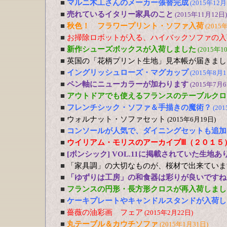
■
マルニ木工さんのメーカー張替完成
(2015年12月
■
売れているイタリー家具のこと
(2015年11月12日)
■
秋色！ フラワープリント・ソファ入荷
(2015
■
お掃除ロボットが入る、ハイバックソファの入
■
新作シューズボックスが入荷しました
(2015年1
■
英国の「花柄プリント生地」見本帳が届きまし
■
イングリッシュローズ・マグカップ
(2015年8月1
■
ペン軸にニューカラーが加わります
(2015年7月6
■
アウトドアでも使えるフランスのテーブルクロ
■
フレンチシック・ソファ＆手描きの魔術？
(20
■
ウォルナット・ソファセット
(2015年6月19日)
■
コンソールが人気で、ダイニングセットも追加
■
ウイリアム・モリスのアーカイブⅢ（２０１５
■
[ボンシック] VOL.11に掲載されていた生地あ
■
「家具調」の大切なものが、桜材で出来ていま
■
「ゆずりは工房」の和食器は彩りが良いですね
■
フランスの円形・長方形クロスが再入荷しまし
■
ケーキプレートやキャンドルスタンドが入荷し
■
薔薇の油彩画 フェア
(2015年2月22日)
■
丸テーブル＆カウチソファ
(2015年1月31日)