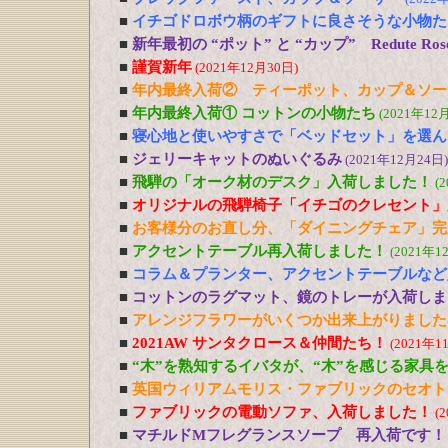
■
イチゴドロボウ柄のギフトに良さそうな小物た
■
新年最初の “ポット” と “カップ” Redute R
■
謹賀新年
(2021年12月30日)
■
年内最終入荷② ティーポット、カップ＆ソー
■
年内最終入荷① コットンの小物たち
(2021年12
■
寝心地と使いやすさで「ベッドセット」を選ん
■
ジェリーキャットのぬいぐるみ
(2021年12月24日)
■
飛騨の「オーク材のデスク」入荷しました！
(
■
オリジナルの飛騨椅子「イチゴのクレセント」
■
お客様分のお直し分、「ダイニングチェア」完
■
アクセントテーブル再入荷しました！
(2021年1
■
コラム＆プランター、アクセントテーブルなど
■
コットンのラグマット、鏡のトレーが入荷しま
■
アレンジフラワーがいくつか出来上がりました
■
2021AW サンタクロース＆仲間たち！
(2021年1
■
“木”を熟知するイバタが、“木”を感じる家具
■
英国ウィリアムモリス・ファブリックのセオト
■
ファブリックの電動ソファ、入荷しました！
(
■
マチルドMフレグランスソープ 再入荷です！