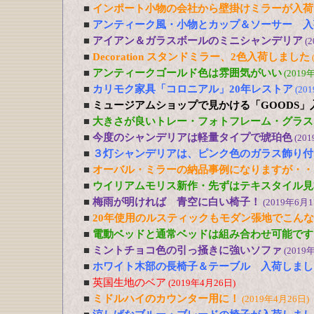
■
インポート小物の会社から壁掛けミラーが入荷
■
アンティーク風・小物とカップ＆ソーサー 入
■
アイアン＆ガラスボールのミニシャンデリア
(
■
Decoration スタンドミラー、2色入荷しました
■
アンティークゴールド色は雰囲気がいい
(2019
■
カリモク家具「コロニアル」20年レストア
(20
■
ミュージアムショップで見かける「GOODS」
■
大きさが良いトレー・フォトフレーム・グラス
■
今度のシャンデリアは軽量タイプで琥珀色
(20
■
３灯シャンデリアは、ピンク色のガラス飾り付
■
オーバル・ミラーの納品事例になりますが・・
■
ウイリアムモリス新作・先ずはテキスタイル見
■
梅雨が明ければ 青空に白い椅子！
(2019年6月1
■
20年使用のルスティックもモダン張地でこん
■
電動ベッドと通常ベッドは組み合わせ可能です
■
ミントチョコ色の引っ掻きに強いソファ
(2019
■
ホワイト木部の長椅子＆テーブル 入荷しまし
■
英国生地のベア
(2019年4月26日)
■
ミドルハイのカウンター用に！
(2019年4月26日)