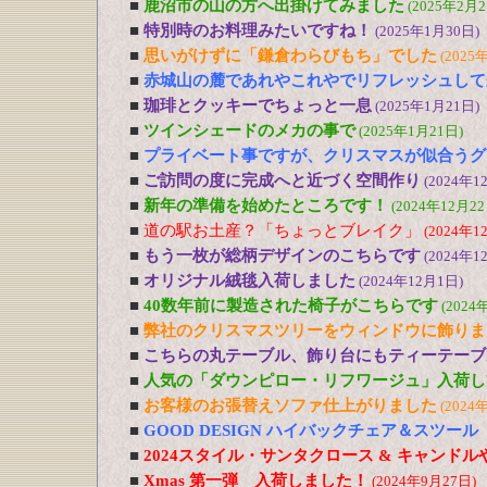
■
鹿沼市の山の方へ出掛けてみました
(2025年2月2
■
特別時のお料理みたいですね！
(2025年1月30日)
■
思いがけずに「鎌倉わらびもち」でした
(2025
■
赤城山の麓であれやこれやでリフレッシュして
■
珈琲とクッキーでちょっと一息
(2025年1月21日)
■
ツインシェードのメカの事で
(2025年1月21日)
■
プライベート事ですが、クリスマスが似合うグ
■
ご訪問の度に完成へと近づく空間作り
(2024年1
■
新年の準備を始めたところです！
(2024年12月22
■
道の駅お土産？「ちょっとブレイク」
(2024年1
■
もう一枚が総柄デザインのこちらです
(2024年1
■
オリジナル絨毯入荷しました
(2024年12月1日)
■
40数年前に製造された椅子がこちらです
(2024
■
弊社のクリスマスツリーをウィンドウに飾りま
■
こちらの丸テーブル、飾り台にもティーテーブ
■
人気の「ダウンピロー・リフワージュ」入荷し
■
お客様のお張替えソファ仕上がりました
(2024
■
GOOD DESIGN ハイバックチェア＆スツー
■
2024スタイル・サンタクロース & キャンド
■
Xmas 第一弾 入荷しました！
(2024年9月27日)