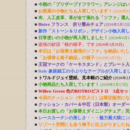
■
今朝の「プリザーブドフラワー」アレンジはい
■
お部屋の小物たちも入荷しています！
(2026年6
■
布、人工皮革、革が全て張れる「ソファ」選ん
■
Bistro フランス 折り畳みチェア
(2026年5月15日
■
新作「ストーン＆リボン」デザイン小物入荷し
■
日常使いの小物が再入荷しました！
(2026年4月1
■
近頃の砂沼「桜の様子」です
(2026年3月26日)
■
本日は「お張替え修理のソファ」を納品いたし
■
「お張替え椅子納品」の様子
(2026年3月7日)
■
王冠マークの「ケーキスタンド」とプレート入
■
Italy 象嵌細工の小ぶりなテーブルが入荷しま
■
トワルドジュイ壁紙、見本帳のご紹介
(2026年2
■
小物商品たち入荷しています！
(2026年2月17日)
■
Willow Green 色のBISTROビストロ 3点
■
今回のクッション（中芯入り）は限定販売にな
■
クッション・カバー＆中芯（日本製）オーダー
■
本日お渡しの「お張替えダイニングチェア」完
■
レースカーテンの美しさ・・・魅力最大限に
(
■
リゾート空間にも合う椅子に仕上がりましたね