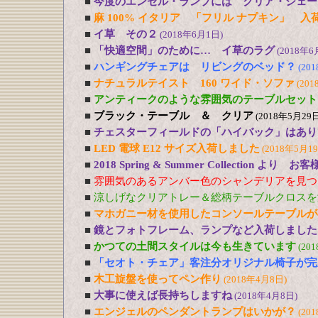
■
今度のエンゼル・ランプには クリア・シェー
■
麻 100% イタリア 「フリル ナプキン」 入
■
イ草 その２
(2018年6月1日)
■
「快適空間」のために… イ草のラグ
(2018年6
■
ハンギングチェアは リビングのベッド？
(20
■
ナチュラルテイスト 160 ワイド・ソファ
(201
■
アンティークのような雰囲気のテーブルセット
■
ブラック・テーブル ＆ クリア
(2018年5月29日
■
チェスターフィールドの「ハイバック」はあり
■
LED 電球 E12 サイズ入荷しました
(2018年5月1
■
2018 Spring & Summer Collection より お
■
雰囲気のあるアンバー色のシャンデリアを見つ
■
涼しげなクリアトレー＆総柄テーブルクロスを
■
マホガニー材を使用したコンソールテーブルが
■
鏡とフォトフレーム、ランプなど入荷しました
■
かつての土間スタイルは今も生きています
(20
■
「セオト・チェア」客注分オリジナル椅子が完
■
木工旋盤を使ってペン作り
(2018年4月8日)
■
大事に使えば長持ちしますね
(2018年4月8日)
■
エンジェルのペンダントランプはいかが？
(20