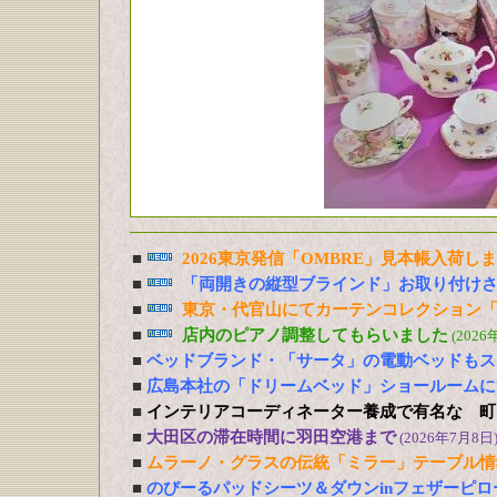
■
2026東京発信「OMBRE」見本帳入荷し
■
「両開きの縦型ブラインド」お取り付け
■
東京・代官山にてカーテンコレクション「
■
店内のピアノ調整してもらいました
(2026
■
ベッドブランド・「サータ」の電動ベッドもス
■
広島本社の「ドリームベッド」ショールームに
■
インテリアコーディネーター養成で有名な 町
■
大田区の滞在時間に羽田空港まで
(2026年7月8日
■
ムラーノ・グラスの伝統「ミラー」テーブル情
■
のびーるパッドシーツ＆ダウンinフェザーピ