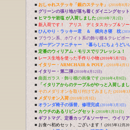
■
おしゃれステッキ「銀のステッキ」
(2016年8月2
■
グリーンの張り地が落ち着くダイニングセット
■
ヒマラヤ岩塩 が入荷しました
(2016年7月2日)
■
新入荷です！ アリス デミタスカップ＆ソー
■
ひんやり・ラッキー君 ＆ 横向き寝 枕
(20
■
ブラウン系、ホワイト系の飾り棚＆テレビボー
■
ガーデンファニチャー “暮らしにちょうどい
■
定番のウィリアム・モリスでリフレッシュ！
■
レース生地を使った手作り小物
(2016年5月7日)
■
イタリー・ARMCHAIR & POUF ,
(2016年4月12
■
イタリー・第二弾
(2016年4月12日)
■
曲面ガラス・飾り棚の画像です
(2016年4月9日)
■
「イタリアからのテーブルがやっと入荷しまし
■
そのメダリオンを取り付けてみました
(2016年3
■
メダリオン入荷
(2016年3月3日)
■
オランダ椅子の張替、修理完成
(2016年3月3日)
■
カウチのあるリビングセット
(2016年1月31日)
■
ギフトマグ、定番カップ＆ソーサー、ウイリア
■
お食べ初めセット、ございます！
(2015年12月20