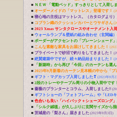
■
ＮＥＷ 「電動ベッド」すっきりとして入荷し
■
オーダーメイドの「マットレス」登場です！
(
■
寝心地の主役はマットレス。（カタログより）
■
コブラン織のクッションカバーとウサギさん
(
■
2023 Xmas サンタクロースやオーナメント入
■
ウォールランプ＆壁紙の組み合わせ（玄関編）
■
ボーダーがアクセントの「プレーンシェード」
■
こんな素敵な家具をお届けしてきました！
(20
■
プライベートで砂沼で釣りをしてきました！
(
■
絶賛建築中ですが、続々納品始まりました！
(
■
「新築時」から再び「今回」のカーテンも選ん
■
2023年9月新着のカーテン見本帳の中から「
■
ギフト・マグカップ入荷しました❣
(2023年9月2
■
2段のトレーやテーブル周りの小物入荷中です
■
薔薇のプランターとコラム、入荷しました‼
(2
■
ギフトショーの「フォトフレーム」や「LED
■
色合いも良い「ハイバック＋シェーズロング」
■
「シルク絨毯」が久しぶりに玄関サイズから揃
■
茨城産の「梨さん」届きました
(2023年9月3日)