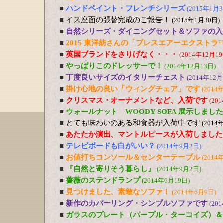
■
ハンドペイント・フレンチシリーズ
(2015年1月3
■
イス座面の張替完成のご報告！
(2015年1月30日)
■
自然シリーズ・ダイニングセット＆ソファの入
■
2015 東洋紡さんの「ブレスエアーエクストラ
■
英国ブランドをさりげなく・・・
(2014年12月19
■
やっぱりこのドレッサーで！
(2014年12月13日)
■
丁度良いサイズのイタリーチェスト
(2014年12月
■
掛け心地の良い「ウィングチェア」です
(2014
■
クリスマス・オーナメントなど、入荷です
(20
■
ウォールナット WOODY SOFA 展示しました
■
とても味わいのある和食器が入荷中です
(2014
■
あたたか演出、マントルピースが入荷しました
■
テレビボードも白がいい？
(2014年9月2日)
■
お値打ちコンソール＆センターテーブル
(2014
■
『自然と寄りそう暮らし』
(2014年9月2日)
■
薔薇のステンドランプ
(2014年6月19日)
■
見つけました、素敵なソファ！
(2014年6月9日)
■
新作のカバーリング・シンプルソファです
(20
■
ガラスのプレート（パープル・ターコイズ）＆