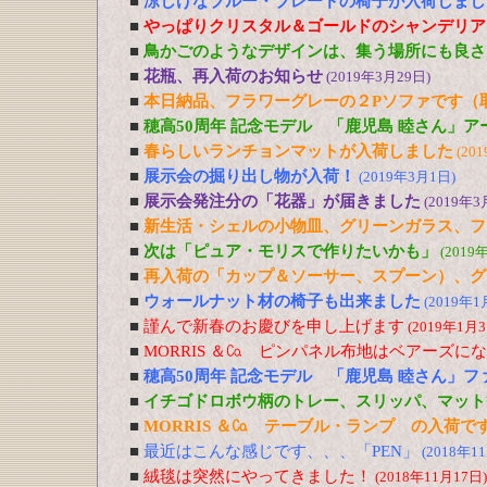
■
涼しげなブルー・ブレードの椅子が入荷しまし
■
やっぱりクリスタル＆ゴールドのシャンデリア
■
鳥かごのようなデザインは、集う場所にも良さ
■
花瓶、再入荷のお知らせ
(2019年3月29日)
■
本日納品、フラワーグレーの２Pソファです（
■
穂高50周年 記念モデル 「鹿児島 睦さん」
■
春らしいランチョンマットが入荷しました
(20
■
展示会の掘り出し物が入荷！
(2019年3月1日)
■
展示会発注分の「花器」が届きました
(2019年3
■
新生活・シェルの小物皿、グリーンガラス、フ
■
次は「ピュア・モリスで作りたいかも」
(2019
■
再入荷の「カップ＆ソーサー、スプーン）、グ
■
ウォールナット材の椅子も出来ました
(2019年1
■
謹んで新春のお慶びを申し上げます
(2019年1月3
■
MORRIS ＆㏇ ピンパネル布地はベアーズに
■
穂高50周年 記念モデル 「鹿児島 睦さん」
■
イチゴドロボウ柄のトレー、スリッパ、マット
■
MORRIS ＆㏇ テーブル・ランプ の入荷で
■
最近はこんな感じです、、、「PEN」
(2018年1
■
絨毯は突然にやってきました！
(2018年11月17日)