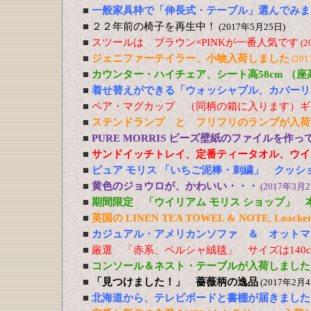
■
一般家具枠で「伸長式・テーブル」選んでみま
■
２２年前の椅子を再生中！
(2017年5月25日)
■
スツールは ブラウン×PINKが一番人気です
(2
■
ジェニファーテイラー、小物入荷しました
(20
■
カウンター・ハイチェア、シート高58cm （
■
着せ替えができる「ウォッシャブル、カバーリ
■
ペア・マグカップ （同柄の箱に入ります）ギ
■
ステンドランプ と フリフリのランプが入荷
■
PURE MORRIS ビーズ壁紙のファイルを作
■
サンドイッチトレイ、定番ティータオル、ウイ
■
ピュア モリス 「いちご泥棒・刺繍」 クッシ
■
黄色のジョウロが、かわいい・・・
(2017年3月2
■
期間限定 「ウイリアム モリス ショップ」 
■
英国の LINEN TEA TOWEL & NOTE, Loacker
■
カジュアル・アメリカンソファ ＆ オットマ
■
厳選 「赤系、ペルシャ絨毯」 サイズは140cm
■
コンソール＆ネスト・テーブルが入荷しました
■
「見つけました！」 薔薇柄の逸品
(2017年2月4
■
北海道から、テレビボードと書棚が届きました