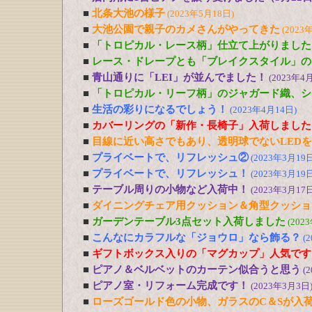
■
北条大池の様子
(2023年5月18日)
■
大池公園で親子のカメさんがやってきた
(2023
■
「トロピカル・レース柄」仕立て上がりました
■
レース・ドレープとも「ブレイクスタイル」の
■
青山通りに「LEI」が並んでました！
(2023年4
■
「トロピカル・リーフ柄」のジャガード織、シ
■
生活の彩りになるでしょう！
(2023年4月14日)
■
カバーリングの「新作・長椅子」入荷しました
■
目線に近い高さでもあり、透明球でないLED
■
プライベートで、リフレッシュ②
(2023年3月19日
■
プライベートで、リフレッシュ！
(2023年3月19日
■
テーブル周りの小物など入荷中！
(2023年3月17日
■
ダイニングチェア用クッション＆角型クッショ
■
ガーデンテーブル3点セット入荷しました
(202
■
こんなにカラフルな「ジョウロ」なら飾る？
(
■
ギフトボックス入りの「マグカップ」人気です
■
ピアノ＆ベルベットのカーテン似合うと思う
(
■
ピアノ室・リフォーム完成です！
(2023年3月3日
■
ローズゴールド色の小物、ガラスのC＆Sが入