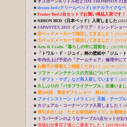
■
オズボーン&リトル社とJIM THOMPSON 
■
dream bed (ドリームベッド) ホテルライ
■
France Bed 2台セットでお買い得品入荷です！
■
NIHON BED（日本ベッド）入荷しました
(202
■
JAPANTEX 2025 インテリア・トレンドショー
■
②ベッドメーカーで発注してきました！
(2025
■
①ベッドメーカーで発注してきました！
(2025
■
Arts & Crafts「暮らしの中に芸術を」
(2025年1
■
「トワル・ド・ジュイ」柄の壁紙や「ジム・ト
■
年内仕上げ予定の「アームチェア」修理中にて
■
お椅子の張替えご相談ください！
(2025年10月21
■
ソファ・メンテナンスの方法について
(2025年1
■
「ギフト・マグ」など再入荷しています！
(20
■
久しぶりの「バタフライテーブル」出逢いまし
■
第100回 東京ギフトショー 秋2025
(2025年9
■
ファインストーン（メラミン）天板・テーブル
■
カジュアル・コーナーソファ入荷しました！
(
■
長引き出しは「たとお紙収納サイズ」お着物ま
■
トラバーチンのようなテーブル5点セットがおす
■
現場お仕事完了後にご褒美でした！
(2025年6月8