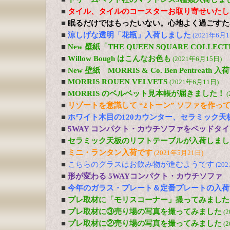
■
タイル、タイルのコースターお取り寄せいたし
■
眠るだけではもったいない。心地よく過ごすた
■
涼しげな透明「花瓶」入荷しました
(2021年6月1
■
New 壁紙「THE QUEEN SQUARE COLL
■
Willow Bough はこんなお色も
(2021年6月15日)
■
New 壁紙 MORRIS & Co. Ben Pentreath
■
MORRIS ROUEN VELVETS
(2021年6月11日)
■
MORRIS のベルベット見本帳が届きました！
(
■
リゾートを意識して “2トーン” ソファを作っ
■
ホワイト木目の120カウンター、セラミック天
■
5WAY コンパクト・カウチソファをベッドタ
■
セラミック天板のリフトテーブルが入荷しまし
■
ミニ・ランタン入荷です
(2021年5月21日)
■
こちらのグラスはお飲み物が進むようです
(20
■
形が変わる 5WAYコンパクト・カウチソファ
■
今年のガラス・プレート＆定番プレートの入荷
■
プレ取材に「モリスコーナー」撮ってみました
■
プレ取材に③売り場の写真を撮ってみました
(
■
プレ取材に②売り場の写真を撮ってみました
(