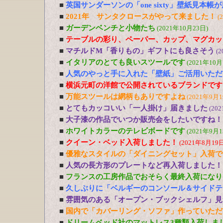
■
英国サンダーソンの「one sixty」壁紙見本帳
■
2021年 サンタクロースがやって来ました！
(
■
ガーデンベンチと小物たち
(2021年10月23日)
■
テーブルの彩り、ペーパー、カップ、マグカッ
■
マチルドM「香りもの」ギフトにも良さそう
(2
■
イタリアのとても良いスツールです
(2021年10月
■
人気のやっと手に入れた「壁紙」ご活用いただ
■
横浜元町の洋館で公開されているブランドです
■
万能スツールは網柄もありですよね
(2021年9月1
■
とてもカッコいい「一人掛け」届きました
(20
■
大子漆の作品でいつか販売会をしたいですね！
■
ホワイトカラーのテレビボードです
(2021年9月1
■
クイーン・ベッド入荷しました！
(2021年8月19日
■
優雅なスタイルの「ダイニングセット」入荷で
■
人気の長方形のプレートなど再入荷しました！
■
フランスの工房作品でおそらく最終入荷になり
■
久しぶりに「ベルギーのコンソール＆サイドテ
■
雰囲気のある「オープン・ブックシェルフ」見
■
国内で「カバーリング・ソファ」作っていただ
■
ドリームベッド社のマットレス3種類入荷しま