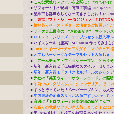
■
こんな素敵なスツールを玄関に
(2023年2月24日)
■
リフォーム中の現場・電気工事編
(2023年2月21日
■
壁紙でお部屋らしくなってきましたね！
(2023
■
「東京ギフト・ショー 春2023」と「LIVING&DE
■
格好良くベース・ギターの演奏をご披露いただ
■
サータ史上最高の、”きめ細かさ” マットレ
■
LEI レイ・シリーズ テーブルセット新入荷
(
■
ハイスツール（座高）SH740cm 作ってみまし
■
”BOSS” イージーチェア＆ダイニングチェア 
■
とてもベーシックなテーブルセット入荷しまし
■
「アームチェア・フィッシャーマン」と言うそ
■
新年 新入荷２「伝統的なスタイル」はサロン
■
新年 新入荷１「クリスタルボールのシャンデ
■
弊社の「英国ウィローボウ・シェード」の照明
■
午前中の「クリスタル・シャンデリア」で ～20
■
ずっと待っていた「ペーパーナプキン」も入荷
■
年内最終の定番スリッパ入荷です
(2022年12月26
■
窓辺に「トロフィー」吹奏楽部の顧問さんでし
■
布張りの電動ソファが再入荷しました！
(2022
■
思い出の詰まった椅子の修理見本ですね！
(20