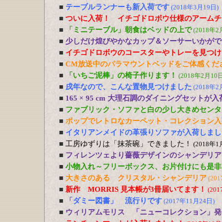
■
テーブルランナーも新入荷です
(2018年3月19日)
■
ついに入荷！ イチゴドロボウ仕様のアームチ
■
「ミニテーブル」朝食はベッドの上で
(2018年2
■
少しだけ煌びやかなカップ＆ソーサーいかがで
■
イチゴドロボウのコースターやトレーを見つけ
■
CM放送中のパラマウントベッドをご体感くだ
■
「いちご泥棒」の椅子作ります！
(2018年2月10日
■
戌年なので、こんな置物見つけました
(2018年2
■
165 × 95 cm 大理石調のダイニングセットが
■
ファブリック・ソファと白の少し大きめセンタ
■
ポップでレトロなカーペット・コレクション入
■
イタリアンメイドの革張りソファが入荷しまし
■
工房ゆずりは「抹茶碗」できました！
(2018年1
■
フィレンツェより薔薇デザインのシャンデリア
■
小物入れ～フリーボックス、お片付けにも是非
■
大きさのある クリスタル・シャンデリア
(20
■
新作 MORRIS 見本帳が3冊届いてます！
(20
■
「ダミー図書」 流行りです
(2017年11月24日)
■
ウィリアムモリス 「ニューコレクション」発