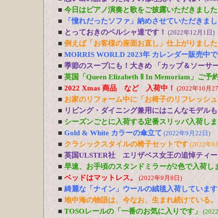
■
今日はピアノ演奏と歌をご披露いただきました
■
「憧れだったソファ」納めさせていただきまし
■
とっておきのペルシャ達です！
(2022年12月1日)
■
例えば「お客様の座面お直し」仕上がりました
■
MORRIS WORLD 2023年 カレンダー販売中
■
季節のスープにも！大きめ 「カップ＆ソーサ
■
英国「Queen Elizabeth Ⅱ In Memoriam」
■
2022 Xmas 商品 など 入荷中！
(2022年10月2
■
お家のリフォーム中に「お椅子のリフレッシュ
■
リビング・ダイニング兼用にはこんなモデルも
■
シーズンごとに入荷する定番スリッパ入荷しま
■
Gold & White カラーの傘立て
(2022年9月22日)
■
クラシックスタイルの椅子セットです
(2022年9
■
英国ULSTER社 エリザベス女王の追悼ティ
■
早速、お手頃のスタンドミラーが2色で入荷し
■
ベッドはマットレス。
(2022年9月8日)
■
綺麗な「ナイン」ウールの絨毯入荷しています
■
地中海の物語は、今なお、生まれ続けている。
■
TOSOレールの「一番のお気に入りです」
(202