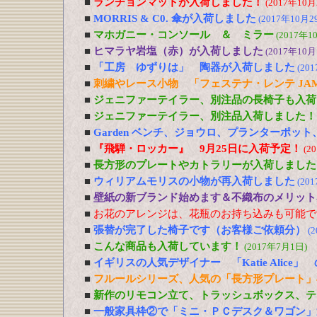
■
ランチョンマットが入荷しました！
(2017年10月
■
MORRIS & C0. 傘が入荷しました
(2017年10月2
■
マホガニー・コンソール ＆ ミラー
(2017年1
■
ヒマラヤ岩塩（赤）が入荷しました
(2017年10月
■
「工房 ゆずりは」 陶器が入荷しました
(20
■
刺繍やレース小物 「フェステナ・レンテ JA
■
ジェニファーテイラー、別注品の長椅子も入荷
■
ジェニファーテイラー、別注品入荷しました！
■
Garden ベンチ、ジョウロ、プランターポッ
■
『飛騨・ロッカー』 9月25日に入荷予定！
(2
■
長方形のプレートやカトラリーが入荷しました
■
ウィリアムモリスの小物が再入荷しました
(20
■
壁紙の新ブランド始めます＆不織布のメリット
■
お花のアレンジは、花瓶のお持ち込みも可能で
■
張替が完了した椅子です（お客様ご依頼分）
(
■
こんな商品も入荷しています！
(2017年7月1日)
■
イギリスの人気デザイナー 「Katie Alic
■
フルールシリーズ、人気の「長方形プレート」
■
新作のリモコン立て、トラッシュボックス、テ
■
一般家具枠②で「ミニ・ＰＣデスク＆ワゴン」