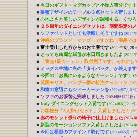
■
今日のギフト・マグカップと小物入荷分です！
■
薔薇デザインのテーブル３点セット入荷しまし
■
心地よさと美しいデザインが調和する、くつろ
■
２５周年のダイニングセットは、期間限定のメ
■
ソファベッドとしても活躍しそうですね
(2024
■
沖縄のブランド・マンゴーですかね（商品では
■
富士登山した方からのお土産です
(2024年8月29日
■
とっても綺麗な絨毯が本日届きましたよ
(2024
■
「遮光1級カーテン」取付完了です、それにし
■
ミックス生地に白の「タイバック」が映えます
■
今回の「お庭にいるようなカーテン」です！
(
■
英国モリス、バンブー柄の特注クッション
(20
■
和室の窓辺にもシアーカーテンを
(2024年7月8日
■
ソファのお張替え完成しました
(2024年6月22日)
■
Italy ダイニングセット入荷です
(2024年6月21日)
■
お客様分「8人掛けセット」入荷しました！
(2
■
赤のモケット張りの椅子に仕上げました
(2024
■
新型のモーションソファ入荷しましたよ
(2024
■
今回は横型のブラインド取付です
(2024年5月12日