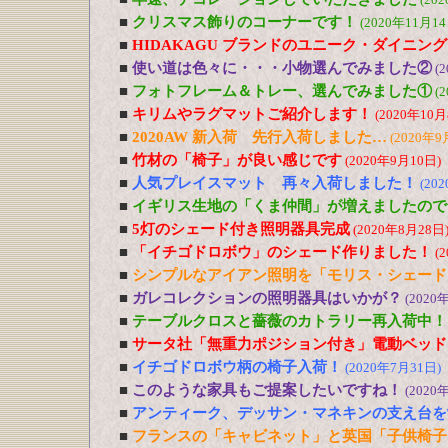
■
クリスマス飾りのコーナーです！
(2020年11月14
■
HIDAKAGU ブランドのユニーク・ダイニン
■
使い道は色々に・・・小物選んでみました②
(
■
フォトフレーム＆トレー、選んでみました①
(
■
キリムやラグマットご紹介します！
(2020年10月
■
2020AW 新入荷 先行入荷しました…
(2020年9
■
竹材の「椅子」が良い感じです
(2020年9月10日)
■
人気プレイスマット 再々入荷しました！
(20
■
イギリス生地の「くま仲間」が増えましたので
■
5灯のシェード付き照明器具完成
(2020年8月28日
■
「イチゴドロボウ」のシェード作りました！
(
■
シンプルなアイアン照明を「モリス・シェード
■
ガレコレクションの照明器具はいかが？
(2020
■
テーブルクロスと薔薇のカトラリー再入荷中！
■
サータ社「無重力ポジション付き」電動ベッド
■
イチゴドロボウ柄の椅子入荷！
(2020年7月31日)
■
このような家具もご提案したいですね！
(2020
■
アンティーク、デッサン・マネキンの支え台を
■
フランスの「キャビネット」と英国「子供椅子