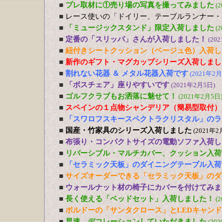
■
プレ取材に①売り場の写真を撮ってみました
(
■
レース使いの「ドイリー、テーブルランナー・
■
「ミュージックスタンド」限定入荷しました
(
■
定番の「スリッパ」さんが入荷しました！
(20
■
紐付きシートクッション（ベージュ色）入荷し
■
新作のギフト・マグカップシリーズ入荷しまし
■
割れない花器 ＆ メタル花器入荷です
(2021年2月
■
「ボスチェア」座りやすいです
(2021年2月5日)
■
ゴルフクラブもお洒落に魅せて！
(2021年2月5日
■
スペインの１点物シャンデリア（簡易型取付）
■
「スワロフスキースペクトラクリスタル」のラ
■
国産・竹家具のシリーズ入荷しました
(2021年2
■
布張り・コンパクトサイズの電動ソファ入荷し
■
リバーシブル・マルチカバー、クッション入荷
■
「セラミック天板」のダイニングテーブル入荷
■
サイズオーダーできる「セラミック天板」のダ
■
ウォールナット材の椅子にカバーを付けてみま
■
長く使える「ベッドセット」入荷しました！
(
■
ボルドーの「サンタクロース」とLEDキャン
■
早速、デコレーションしていただきました
(20