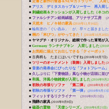
■
定番と新作の食器＆NEWカトラリー、 入荷
■
アリス デミタスカップ＆ソーサー 再入荷し
■
刺繍絵画＆クッションが入荷しました（ネコの
■
ファルシチアン絵画絨毯、アリナサブ工房
(
■
天然木 ヒノキ材の家具
(2016年11月16日)
■
輪島塗の「ぐい呑み」 が、早々と届きました
■
桐の「米びつ」がやってきた！
(2016年10月20日)
■
ヤマグチ・オリジナル、総桐で作った箪笥が入
■
Germany ランチナプキン 入荷しました
(201
■
お気軽に揃えてお出しできる「ティーポット 
■
古典柄も たまにはいいですね
(2016年10月7日)
■
ツリーのオーナメント（装飾）入荷しました
(
■
音楽の発表会にぴったりな「フォトフレーム」
■
久しぶりに「下妻物語」風な小物が店頭に並び
■
和風、洋風小物雑貨が入荷しました
(2016年9月2
■
初秋の布張りソファ 「第二弾」
(2016年9月13日
■
初秋の布張りソファ 「第一弾」
(2016年9月13日
■
フィットするリクライナー
(2016年9月13日)
■
飛騨の家具
(2016年9月9日)
■
磁器の置物 「天使シリーズ」
(2016年8月21日)