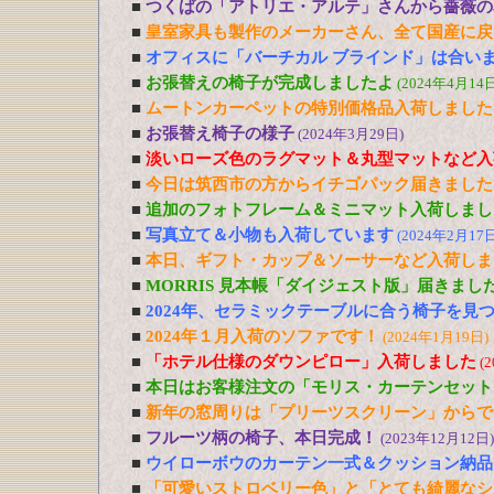
■
つくばの「アトリエ・アルテ」さんから薔薇の
■
皇室家具も製作のメーカーさん、全て国産に戻
■
オフィスに「バーチカル ブラインド」は合い
■
お張替えの椅子が完成しましたよ
(2024年4月14日
■
ムートンカーペットの特別価格品入荷しました
■
お張替え椅子の様子
(2024年3月29日)
■
淡いローズ色のラグマット＆丸型マットなど入
■
今日は筑西市の方からイチゴパック届きました
■
追加のフォトフレーム＆ミニマット入荷しまし
■
写真立て＆小物も入荷しています
(2024年2月17日
■
本日、ギフト・カップ＆ソーサーなど入荷しま
■
MORRIS 見本帳「ダイジェスト版」届きまし
■
2024年、セラミックテーブルに合う椅子を見
■
2024年１月入荷のソファです！
(2024年1月19日)
■
「ホテル仕様のダウンピロー」入荷しました
(
■
本日はお客様注文の「モリス・カーテンセット
■
新年の窓周りは「プリーツスクリーン」からで
■
フルーツ柄の椅子、本日完成！
(2023年12月12日)
■
ウイローボウのカーテン一式＆クッション納品
■
「可愛いストロベリー色」と「とても綺麗なシ