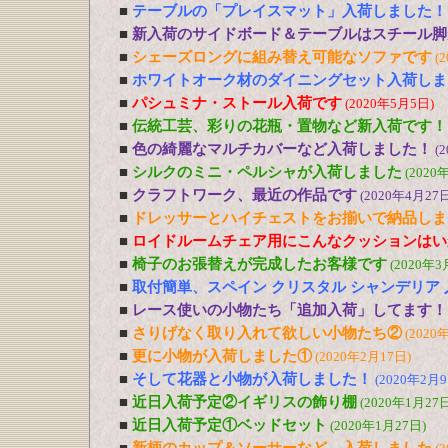
■
テーブルの「プレイスマット」入荷しました！
■
新入荷のサイドボード＆テーブルはスチール脚
■
シェーズロングに組み替え可能なソファです
(
■
ホワイトオーク材のダイニングセット入荷しま
■
パシュミナ・ストール入荷です
(2020年5月5日)
■
伝統工芸、彩りの花瓶・置物など新入荷です！
■
色の綺麗なマルチカバーなど入荷しました！
(
■
シルクのミニ・ペルシャが入荷しました
(2020
■
クラフトワーク、最近の作品です
(2020年4月27日
■
ドレッサーとハイチェストをお揃いで納品しま
■
ロイドルームチェア用にこんなクッションはい
■
椅子のお張替えが完成したお客様です
(2020年3
■
取付簡単、スペイン クリスタル シャンデリア
■
レース使いの小物たち「追加入荷」してます！
■
さりげなく取り入れて欲しい小物たち②
(2020
■
更に小物が入荷しました①
(2020年2月17日)
■
そして花器と小物が入荷しました！
(2020年2月9
■
近日入荷予定②イギリスの飾り棚
(2020年1月27日
■
近日入荷予定①ベッドセット
(2020年1月27日)