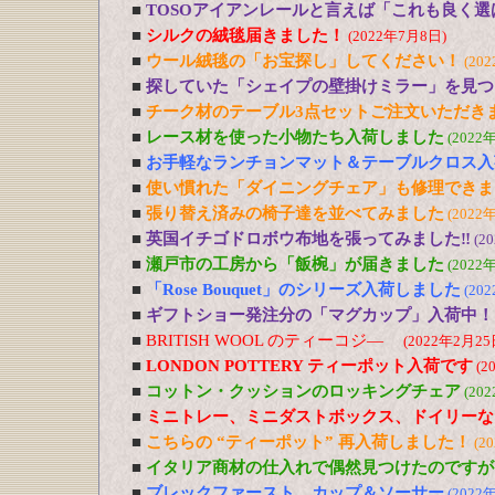
■
TOSOアイアンレールと言えば「これも良く選
■
シルクの絨毯届きました！
(2022年7月8日)
■
ウール絨毯の「お宝探し」してください！
(20
■
探していた「シェイプの壁掛けミラー」を見つ
■
チーク材のテーブル3点セットご注文いただき
■
レース材を使った小物たち入荷しました
(2022
■
お手軽なランチョンマット＆テーブルクロス入
■
使い慣れた「ダイニングチェア」も修理できま
■
張り替え済みの椅子達を並べてみました
(2022
■
英国イチゴドロボウ布地を張ってみました‼
(2
■
瀬戸市の工房から「飯椀」が届きました
(2022
■
「Rose Bouquet」のシリーズ入荷しました
(20
■
ギフトショー発注分の「マグカップ」入荷中！
■
BRITISH WOOL のティーコジ―
(2022年2月25
■
LONDON POTTERY ティーポット入荷です
(2
■
コットン・クッションのロッキングチェア
(20
■
ミニトレー、ミニダストボックス、ドイリーな
■
こちらの “ティーポット” 再入荷しました！
(2
■
イタリア商材の仕入れで偶然見つけたのですが
■
ブレックファースト、カップ＆ソーサー
(2022