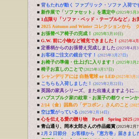
■
背もたれが動く ファブリック・ソファ 入荷で
■
新作展で「ソファセット」を選定中
(2025年5月3
■
1点限り「ソファ・ベッド・テーブルなど」お
■
2025 Autumn and Winter コレクションか
■
お張替ペア椅子の完成！
(2025年5月10日)
■
G.W. 前に小物など補充できました！
(2025年4月
■
定番柄からのお張替え完成しました
(2025年4月3
■
お客様ご注文の鏡台です！
(2025年3月27日)
■
お椅子の準備・仕上げに入ります！
(2025年3月2
■
椅子お直しのことで
(2025年3月17日)
■
シャンデリアには 白熱電球 or LED
(2025年3月1
■
こちらも入荷しました！
(2025年2月22日)
■
英国の家具シリーズ、また出逢えますように…
■
ハプスブルク家の紋章・お菓子の都ウィーンか
■
2/14（金）因島の「デコポン」さんのこと
(202
■
空は繋がっている
(2025年2月14日)
■
心を伝える愛の贈り物 PartⅡ Spring 2025
(2
■
青山通り、岡本太郎さんの作品鑑賞
(2025年2月7
■
2月２日節分 お客様から「恵方巻」届きまし