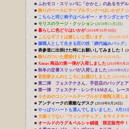
■
ふわモコ・スリッパに「かかと」のあるモデル
■
飾りのベースにテーブルランナーはいかが？
(
■
こちらと同じ椅子はベルギー・オランダとかで
■
モリスのラージ・クッション
(2018年11月2日)
■
暮らしに色どりはいかが
(2018年10月30日)
■
こんなギフトは嬉しいと思います。
(2018年10月
■
籐職人として生きる匠の技「網代編みバッグ」
■
表参道に出掛けた時にお願いしてみました！
(
■
飾りのついた壁掛けミラー
(2018年10月18日)
■
Xmas 商品の第一弾が入荷しました
(2018年9月2
■
秋冬の定番スリッパが入荷しました
(2018年9月2
■
芸術家さんのところにお届けしました
(2018年9
■
第二弾 フェステナさん、手芸店のバッグとア
■
第一弾 フェステナ・レンテJAMさん、レー
■
小さめのコンソールテーブルが２種類入荷しま
■
アンティークの素敵なデスク
(2018年8月26日)
■
やっぱりハートも選んでしまいました、8月21
■
大振りでない「ウィングチェア」＆サイドテー
■
オールドのラグ＆ペルシャ絨毯 限定販売中！