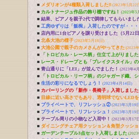
■
メダリオンが4種類入荷しました‼
(2023年5月22
■
カルトナージュ作品の飾り棚ですね！
(2023年5
■
結果、ピアノを親子2代で調律してもらいまし
■
工房ゆずりは「飯椀」入荷したのですが・・・
■
店内用に1台ピアノを譲り受けました（5月22
■
北条大池の様子
(2023年5月18日)
■
大池公園で親子のカメさんがやってきた
(2023
■
「トロピカル・レース柄」仕立て上がりました
■
レース・ドレープとも「ブレイクスタイル」の
■
青山通りに「LEI」が並んでました！
(2023年4
■
「トロピカル・リーフ柄」のジャガード織、シ
■
生活の彩りになるでしょう！
(2023年4月14日)
■
カバーリングの「新作・長椅子」入荷しました
■
目線に近い高さでもあり、透明球でないLED
■
プライベートで、リフレッシュ②
(2023年3月19日
■
プライベートで、リフレッシュ！
(2023年3月19日
■
テーブル周りの小物など入荷中！
(2023年3月17日
■
ダイニングチェア用クッション＆角型クッショ
■
ガーデンテーブル3点セット入荷しました
(202