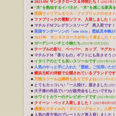
■
2021AW サンタクロース＆仲間たち！
(2021年1
■
“木”を熟知するイバタが、“木”を感じる家具
■
英国ウィリアムモリス・ファブリックのセオト
■
ファブリックの電動ソファ、入荷しました！
(
■
マチルドMフレグランスソープ 再入荷です！
■
英国サンダーソンの「one sixty」壁紙見本帳
■
2021年 サンタクロースがやって来ました！
(
■
ガーデンベンチと小物たち
(2021年10月23日)
■
テーブルの彩り、ペーパー、カップ、マグカッ
■
マチルドM「香りもの」ギフトにも良さそう
(2
■
イタリアのとても良いスツールです
(2021年10月
■
人気のやっと手に入れた「壁紙」ご活用いただ
■
横浜元町の洋館で公開されているブランドです
■
万能スツールは網柄もありですよね
(2021年9月1
■
とてもカッコいい「一人掛け」届きました
(20
■
大子漆の作品でいつか販売会をしたいですね！
■
ホワイトカラーのテレビボードです
(2021年9月1
■
クイーン・ベッド入荷しました！
(2021年8月19日
■
優雅なスタイルの「ダイニングセット」入荷で
■
人気の長方形のプレートなど再入荷しました！