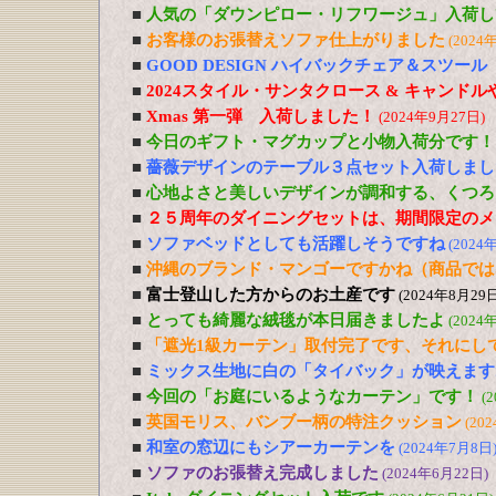
■
人気の「ダウンピロー・リフワージュ」入荷し
■
お客様のお張替えソファ仕上がりました
(2024
■
GOOD DESIGN ハイバックチェア＆スツー
■
2024スタイル・サンタクロース & キャンド
■
Xmas 第一弾 入荷しました！
(2024年9月27日)
■
今日のギフト・マグカップと小物入荷分です！
■
薔薇デザインのテーブル３点セット入荷しまし
■
心地よさと美しいデザインが調和する、くつろ
■
２５周年のダイニングセットは、期間限定のメ
■
ソファベッドとしても活躍しそうですね
(2024
■
沖縄のブランド・マンゴーですかね（商品では
■
富士登山した方からのお土産です
(2024年8月29日
■
とっても綺麗な絨毯が本日届きましたよ
(2024
■
「遮光1級カーテン」取付完了です、それにし
■
ミックス生地に白の「タイバック」が映えます
■
今回の「お庭にいるようなカーテン」です！
(
■
英国モリス、バンブー柄の特注クッション
(20
■
和室の窓辺にもシアーカーテンを
(2024年7月8日
■
ソファのお張替え完成しました
(2024年6月22日)