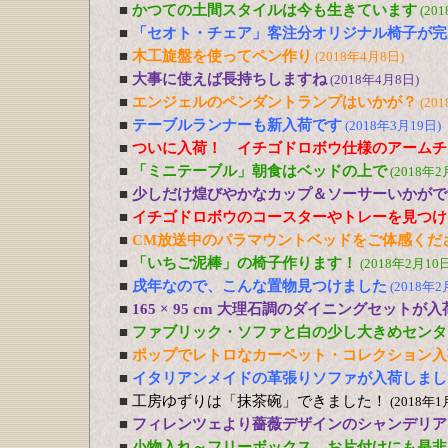
■
かつての土間スタイルは今も生きています
(20
■
「セオト・チェア」客注分オリジナル椅子が完
■
木工旋盤を使ってペン作り
(2018年4月8日)
■
大事に使えば長持ちしますね
(2018年4月8日)
■
エンジェルのペンダントランプはいかが？
(20
■
テーブルランナーも新入荷です
(2018年3月19日)
■
ついに入荷！ イチゴドロボウ仕様のアームチ
■
「ミニテーブル」朝食はベッドの上で
(2018年2
■
少しだけ煌びやかなカップ＆ソーサーいかがで
■
イチゴドロボウのコースターやトレーを見つけ
■
CM放送中のパラマウントベッドをご体感くだ
■
「いちご泥棒」の椅子作ります！
(2018年2月10日
■
戌年なので、こんな置物見つけました
(2018年2
■
165 × 95 cm 大理石調のダイニングセットが
■
ファブリック・ソファと白の少し大きめセンタ
■
ポップでレトロなカーペット・コレクション入
■
イタリアンメイドの革張りソファが入荷しまし
■
工房ゆずりは「抹茶碗」できました！
(2018年1
■
フィレンツェより薔薇デザインのシャンデリア
■
小物入れ～フリーボックス、お片付けにも是非