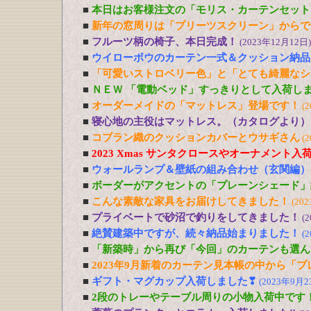
■
本日はお客様注文の「モリス・カーテンセット
■
新年の窓周りは「プリーツスクリーン」からで
■
フルーツ柄の椅子、本日完成！
(2023年12月12日)
■
ウイローボウのカーテン一式＆クッション納品
■
「可愛いストロベリー色」と「とても綺麗なシ
■
ＮＥＷ 「電動ベッド」すっきりとして入荷し
■
オーダーメイドの「マットレス」登場です！
(
■
寝心地の主役はマットレス。（カタログより）
■
コブラン織のクッションカバーとウサギさん
(
■
2023 Xmas サンタクロースやオーナメント入
■
ウォールランプ＆壁紙の組み合わせ（玄関編）
■
ボーダーがアクセントの「プレーンシェード」
■
こんな素敵な家具をお届けしてきました！
(20
■
プライベートで砂沼で釣りをしてきました！
(
■
絶賛建築中ですが、続々納品始まりました！
(
■
「新築時」から再び「今回」のカーテンも選ん
■
2023年9月新着のカーテン見本帳の中から「
■
ギフト・マグカップ入荷しました❣
(2023年9月2
■
2段のトレーやテーブル周りの小物入荷中です