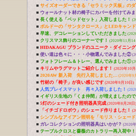
■
サイズオーダーできる「セラミック天板」のダ
■
ウォールナット材の椅子にカバーを付けてみま
■
長く使える「ベッドセット」入荷しました！
(
■
ボルドーの「サンタクロース」とLEDキャン
■
早速、デコレーションしていただきました
(20
■
クリスマス飾りのコーナーです！
(2020年11月14
■
HIDAKAGU ブランドのユニーク・ダイニン
■
使い道は色々に・・・小物選んでみました②
(
■
フォトフレーム＆トレー、選んでみました①
(
■
キリムやラグマットご紹介します！
(2020年10月
■
2020AW 新入荷 先行入荷しました…
(2020年9
■
竹材の「椅子」が良い感じです
(2020年9月10日)
■
人気プレイスマット 再々入荷しました！
(20
■
イギリス生地の「くま仲間」が増えましたので
■
5灯のシェード付き照明器具完成
(2020年8月28日
■
「イチゴドロボウ」のシェード作りました！
(
■
シンプルなアイアン照明を「モリス・シェード
■
ガレコレクションの照明器具はいかが？
(2020
■
テーブルクロスと薔薇のカトラリー再入荷中！