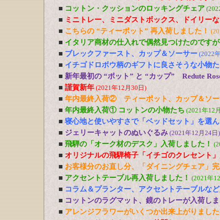
■
コットン・クッションのロッキングチェア
(20
■
ミニトレー、ミニダストボックス、ドイリーな
■
こちらの “ティーポット” 再入荷しました！
(2
■
イタリア商材の仕入れで偶然見つけたのですが
■
ブレックファースト、カップ＆ソーサー
(2022
■
イチゴドロボウ柄のギフトに良さそうな小物た
■
新年最初の “ポット” と “カップ” Redute R
■
謹賀新年
(2021年12月30日)
■
年内最終入荷② ティーポット、カップ＆ソー
■
年内最終入荷① コットンの小物たち
(2021年12
■
寝心地と使いやすさで「ベッドセット」を選ん
■
ジェリーキャットのぬいぐるみ
(2021年12月24日)
■
飛騨の「オーク材のデスク」入荷しました！
(
■
オリジナルの飛騨椅子「イチゴのクレセント」
■
お客様分のお直し分、「ダイニングチェア」完
■
アクセントテーブル再入荷しました！
(2021年1
■
コラム＆プランター、アクセントテーブルなど
■
コットンのラグマット、鏡のトレーが入荷しま
■
アレンジフラワーがいくつか出来上がりました