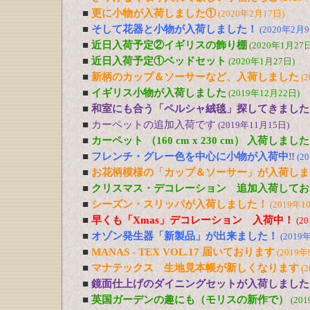
■
更に小物が入荷しました①
(2020年2月17日)
■
そして花器と小物が入荷しました！
(2020年2月9
■
近日入荷予定②イギリスの飾り棚
(2020年1月27日
■
近日入荷予定①ベッドセット
(2020年1月27日)
■
新柄のカップ＆ソーサーなど、入荷しました
(
■
イギリス小物が入荷しました
(2019年12月22日)
■
和室にも合う「ペルシャ絨毯」探してきました
■
カーペットの追加入荷です
(2019年11月15日)
■
カーペット （160 cm x 230 cm） 入荷しました
■
フレンチ・グレー色を中心に小物が入荷中‼
(2
■
お花柄模様の「カップ＆ソーサー」が入荷しま
■
クリスマス・デコレーション 追加入荷してお
■
シーズン・スリッパが入荷しました！
(2019年1
■
早くも「Xmas」デコレーション 入荷中！
(2
■
オゾン発生器「新製品」が出来ました！
(2019
■
MANAS - TEX VOL.17 届いております
(2019年
■
マナテックス 生地見本帳が新しくなります
(
■
鏡面仕上げのダイニングセットが入荷しました
■
英国ガーデンの趣にも（モリスの新作で）
(20