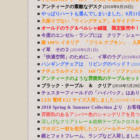
■
アンティークの素敵なデスク
(2018年8月26日)
■
やっぱりハートも選んでしまいました、8月21
■
大振りでない「ウィングチェア」＆サイドテー
■
オールドのラグ＆ペルシャ絨毯 限定販売中！
■
今度のエンゼル・ランプには クリア・シェー
■
麻 100% イタリア 「フリル ナプキン」 入
■
イ草 その２
(2018年6月1日)
■
「快適空間」のために… イ草のラグ
(2018年6
■
ハンギングチェアは リビングのベッド？
(20
■
ナチュラルテイスト 160 ワイド・ソファ
(201
■
アンティークのような雰囲気のテーブルセット
■
ブラック・テーブル ＆ クリア
(2018年5月29日
■
チェスターフィールドの「ハイバック」はあり
■
LED 電球 E12 サイズ入荷しました
(2018年5月1
■
2018 Spring & Summer Collection より お
■
雰囲気のあるアンバー色のシャンデリアを見つ
■
涼しげなクリアトレー＆総柄テーブルクロスを
■
マホガニー材を使用したコンソールテーブルが
■
鏡とフォトフレーム、ランプなど入荷しました