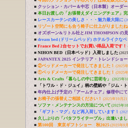
■
今回のクッション（中芯入り）は限定販売にな
■
クッション・カバー＆中芯（日本製）オーダー
■
本日お渡しの「お張替えダイニングチェア」完
■
レースカーテンの美しさ・・・魅力最大限に
(
■
リゾート空間にも合う椅子に仕上がりましたね
■
オズボーン&リトル社とJIM THOMPSON 
■
dream bed (ドリームベッド) ホテルライ
■
France Bed 2台セットでお買い得品入荷です！
■
NIHON BED（日本ベッド）入荷しました
(202
■
JAPANTEX 2025 インテリア・トレンドショー
■
②ベッドメーカーで発注してきました！
(2025
■
①ベッドメーカーで発注してきました！
(2025
■
Arts & Crafts「暮らしの中に芸術を」
(2025年1
■
「トワル・ド・ジュイ」柄の壁紙や「ジム・ト
■
年内仕上げ予定の「アームチェア」修理中にて
■
お椅子の張替えご相談ください！
(2025年10月21
■
ソファ・メンテナンスの方法について
(2025年1
■
「ギフト・マグ」など再入荷しています！
(20
■
久しぶりの「バタフライテーブル」出逢いまし
■
第100回 東京ギフトショー 秋2025
(2025年9