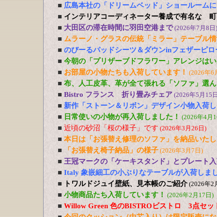
■
広島本社の「ドリームベッド」ショールームに
■
インテリアコーディネーター養成で有名な 町
■
大田区の滞在時間に羽田空港まで
(2026年7月8日
■
ムラーノ・グラスの伝統「ミラー」テーブル情
■
のびーるパッドシーツ＆ダウンinフェザーピ
■
今朝の「プリザーブドフラワー」アレンジはい
■
お部屋の小物たちも入荷しています！
(2026年6
■
布、人工皮革、革が全て張れる「ソファ」選ん
■
Bistro フランス 折り畳みチェア
(2026年5月15日
■
新作「ストーン＆リボン」デザイン小物入荷し
■
日常使いの小物が再入荷しました！
(2026年4月1
■
近頃の砂沼「桜の様子」です
(2026年3月26日)
■
本日は「お張替え修理のソファ」を納品いたし
■
「お張替え椅子納品」の様子
(2026年3月7日)
■
王冠マークの「ケーキスタンド」とプレート入
■
Italy 象嵌細工の小ぶりなテーブルが入荷しま
■
トワルドジュイ壁紙、見本帳のご紹介
(2026年2
■
小物商品たち入荷しています！
(2026年2月17日)
■
Willow Green 色のBISTROビストロ 3点