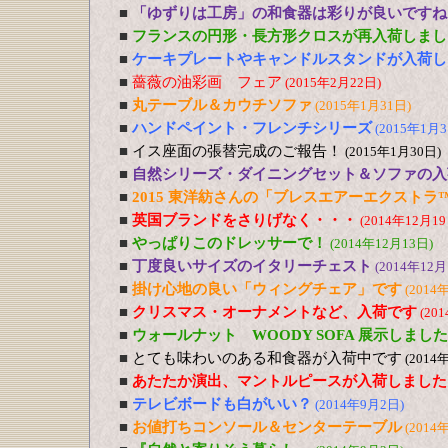
■
「ゆずりは工房」の和食器は彩りが良いですね
■
フランスの円形・長方形クロスが再入荷しまし
■
ケーキプレートやキャンドルスタンドが入荷し
■
薔薇の油彩画 フェア
(2015年2月22日)
■
丸テーブル＆カウチソファ
(2015年1月31日)
■
ハンドペイント・フレンチシリーズ
(2015年1月3
■
イス座面の張替完成のご報告！
(2015年1月30日)
■
自然シリーズ・ダイニングセット＆ソファの入
■
2015 東洋紡さんの「ブレスエアーエクストラ
■
英国ブランドをさりげなく・・・
(2014年12月19
■
やっぱりこのドレッサーで！
(2014年12月13日)
■
丁度良いサイズのイタリーチェスト
(2014年12月
■
掛け心地の良い「ウィングチェア」です
(2014
■
クリスマス・オーナメントなど、入荷です
(20
■
ウォールナット WOODY SOFA 展示しました
■
とても味わいのある和食器が入荷中です
(2014
■
あたたか演出、マントルピースが入荷しました
■
テレビボードも白がいい？
(2014年9月2日)
■
お値打ちコンソール＆センターテーブル
(2014