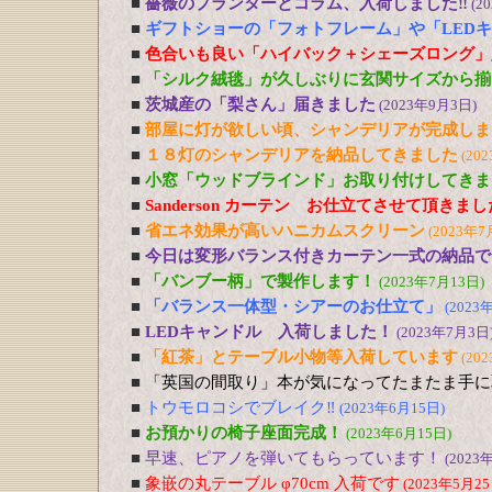
■
薔薇のプランターとコラム、入荷しました‼
(2
■
ギフトショーの「フォトフレーム」や「LED
■
色合いも良い「ハイバック＋シェーズロング」
■
「シルク絨毯」が久しぶりに玄関サイズから揃
■
茨城産の「梨さん」届きました
(2023年9月3日)
■
部屋に灯が欲しい頃、シャンデリアが完成しま
■
１８灯のシャンデリアを納品してきました
(20
■
小窓「ウッドブラインド」お取り付けしてきま
■
Sanderson カーテン お仕立てさせて頂きま
■
省エネ効果が高いハニカムスクリーン
(2023年7
■
今日は変形バランス付きカーテン一式の納品で
■
「バンブー柄」で製作します！
(2023年7月13日)
■
「バランス一体型・シアーのお仕立て」
(2023
■
LEDキャンドル 入荷しました！
(2023年7月3日
■
「紅茶」とテーブル小物等入荷しています
(20
■
「英国の間取り」本が気になってたまたま手に
■
トウモロコシでブレイク‼
(2023年6月15日)
■
お預かりの椅子座面完成！
(2023年6月15日)
■
早速、ピアノを弾いてもらっています！
(2023
■
象嵌の丸テーブル φ70cm 入荷です
(2023年5月25