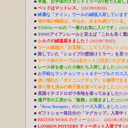
■
早速、お手頃のスタンドミラーが2色で入荷し
■
ベッドはマットレス。
(2022年9月8日)
■
綺麗な「ナイン」ウールの絨毯入荷しています
■
地中海の物語は、今なお、生まれ続けている。
■
TOSOレールの「一番のお気に入りです」
(202
■
TOSOアイアンレールと言えば「これも良く選
■
シルクの絨毯届きました！
(2022年7月8日)
■
ウール絨毯の「お宝探し」してください！
(20
■
探していた「シェイプの壁掛けミラー」を見つ
■
チーク材のテーブル3点セットご注文いただき
■
レース材を使った小物たち入荷しました
(2022
■
お手軽なランチョンマット＆テーブルクロス入
■
使い慣れた「ダイニングチェア」も修理できま
■
張り替え済みの椅子達を並べてみました
(2022
■
英国イチゴドロボウ布地を張ってみました‼
(2
■
瀬戸市の工房から「飯椀」が届きました
(2022
■
「Rose Bouquet」のシリーズ入荷しました
(20
■
ギフトショー発注分の「マグカップ」入荷中！
■
BRITISH WOOL のティーコジ―
(2022年2月25
■
LONDON POTTERY ティーポット入荷です
(2