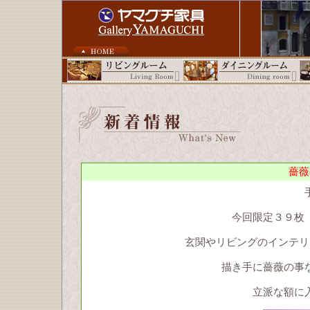
薔薇
今回限定３９枚
玄関やリビングのインテリ
描き手に薔薇の事
立派な額に