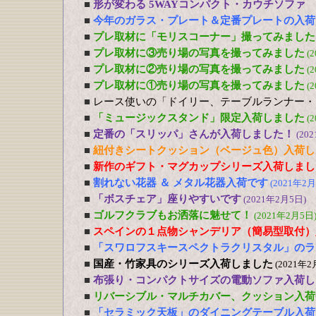
■
形が変わる 5WAYコンパクト・カウチソファ
■
今年のガラス・プレート＆定番プレートの入荷
■
プレ取材に「モリスコーナー」撮ってみました
■
プレ取材に③売り場の写真を撮ってみました
(
■
プレ取材に②売り場の写真を撮ってみました
(
■
プレ取材に①売り場の写真を撮ってみました
(
■
レース使いの「ドイリー、テーブルランナー・
■
「ミュージックスタンド」限定入荷しました
(
■
定番の「スリッパ」さんが入荷しました！
(20
■
紐付きシートクッション（ベージュ色）入荷し
■
新作のギフト・マグカップシリーズ入荷しまし
■
割れない花器 ＆ メタル花器入荷です
(2021年2月
■
「ボスチェア」座りやすいです
(2021年2月5日)
■
ゴルフクラブもお洒落に魅せて！
(2021年2月5日
■
スペインの１点物シャンデリア（簡易型取付）
■
「スワロフスキースペクトラクリスタル」のラ
■
国産・竹家具のシリーズ入荷しました
(2021年2
■
布張り・コンパクトサイズの電動ソファ入荷し
■
リバーシブル・マルチカバー、クッション入荷
■
「セラミック天板」のダイニングテーブル入荷