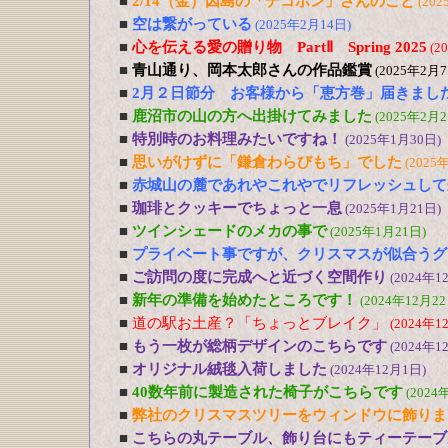
■
2/14（金）因島の「デコポン」さんのこと
(202
■
空は繋がっている
(2025年2月14日)
■
心を伝える愛の贈り物 PartⅡ Spring 2025
(2
■
青山通り、岡本太郎さんの作品鑑賞
(2025年2月7
■
2月２日節分 お客様から「恵方巻」届きまし
■
鹿沼市の山の方へ出掛けてみました
(2025年2月2
■
特別時のお料理みたいですね！
(2025年1月30日)
■
思いがけずに「鎌倉わらびもち」でした
(2025
■
赤城山の麓であれやこれやでリフレッシュして
■
珈琲とクッキーでちょっと一息
(2025年1月21日)
■
ツインシェードのメカの事で
(2025年1月21日)
■
プライベート事ですが、クリスマスが似合うグ
■
ご訪問の度に完成へと近づく空間作り
(2024年1
■
新年の準備を始めたところです！
(2024年12月22
■
道の駅お土産？「ちょっとブレイク」
(2024年1
■
もう一枚が総柄デザインのこちらです
(2024年1
■
オリジナル絨毯入荷しました
(2024年12月1日)
■
40数年前に製造された椅子がこちらです
(2024
■
弊社のクリスマスツリーをウィンドウに飾りま
■
こちらの丸テーブル、飾り台にもティーテーブ