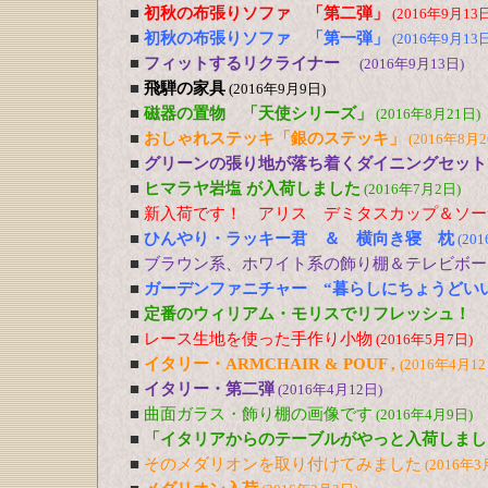
■
初秋の布張りソファ 「第二弾」
(2016年9月13日
■
初秋の布張りソファ 「第一弾」
(2016年9月13日
■
フィットするリクライナー
(2016年9月13日)
■
飛騨の家具
(2016年9月9日)
■
磁器の置物 「天使シリーズ」
(2016年8月21日)
■
おしゃれステッキ「銀のステッキ」
(2016年8月2
■
グリーンの張り地が落ち着くダイニングセット
■
ヒマラヤ岩塩 が入荷しました
(2016年7月2日)
■
新入荷です！ アリス デミタスカップ＆ソー
■
ひんやり・ラッキー君 ＆ 横向き寝 枕
(20
■
ブラウン系、ホワイト系の飾り棚＆テレビボー
■
ガーデンファニチャー “暮らしにちょうどい
■
定番のウィリアム・モリスでリフレッシュ！
■
レース生地を使った手作り小物
(2016年5月7日)
■
イタリー・ARMCHAIR & POUF ,
(2016年4月12
■
イタリー・第二弾
(2016年4月12日)
■
曲面ガラス・飾り棚の画像です
(2016年4月9日)
■
「イタリアからのテーブルがやっと入荷しまし
■
そのメダリオンを取り付けてみました
(2016年3