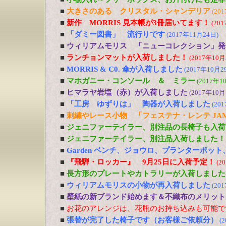
■
大きさのある クリスタル・シャンデリア
(20
■
新作 MORRIS 見本帳が3冊届いてます！
(20
■
「ダミー図書」 流行りです
(2017年11月24日)
■
ウィリアムモリス 「ニューコレクション」発
■
ランチョンマットが入荷しました！
(2017年10月
■
MORRIS & C0. 傘が入荷しました
(2017年10月2
■
マホガニー・コンソール ＆ ミラー
(2017年1
■
ヒマラヤ岩塩（赤）が入荷しました
(2017年10月
■
「工房 ゆずりは」 陶器が入荷しました
(20
■
刺繍やレース小物 「フェステナ・レンテ JA
■
ジェニファーテイラー、別注品の長椅子も入荷
■
ジェニファーテイラー、別注品入荷しました！
■
Garden ベンチ、ジョウロ、プランターポッ
■
『飛騨・ロッカー』 9月25日に入荷予定！
(2
■
長方形のプレートやカトラリーが入荷しました
■
ウィリアムモリスの小物が再入荷しました
(20
■
壁紙の新ブランド始めます＆不織布のメリット
■
お花のアレンジは、花瓶のお持ち込みも可能で
■
張替が完了した椅子です（お客様ご依頼分）
(