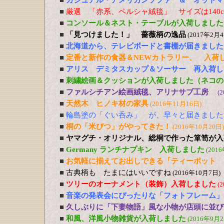
■
カジュアル・アメリカンソファ ＆ オットマ
■
厳選 「赤系、ペルシャ絨毯」 サイズは140cm
■
コンソール＆ネスト・テーブルが入荷しました
■
「見つけました！」 薔薇柄の逸品
(2017年2月4
■
北海道から、テレビボードと書棚が届きました
■
定番と新作の食器＆NEWカトラリー、 入荷
■
アリス デミタスカップ＆ソーサー 再入荷し
■
刺繍絵画＆クッションが入荷しました（ネコの
■
ファルシチアン絵画絨毯、アリナサブ工房
(
■
天然木 ヒノキ材の家具
(2016年11月16日)
■
輪島塗の「ぐい呑み」 が、早々と届きました
■
桐の「米びつ」がやってきた！
(2016年10月20日)
■
ヤマグチ・オリジナル、総桐で作った箪笥が入
■
Germany ランチナプキン 入荷しました
(201
■
お気軽に揃えてお出しできる「ティーポット 
■
古典柄も たまにはいいですね
(2016年10月7日)
■
ツリーのオーナメント（装飾）入荷しました
(
■
音楽の発表会にぴったりな「フォトフレーム」
■
久しぶりに「下妻物語」風な小物が店頭に並び
■
和風、洋風小物雑貨が入荷しました
(2016年9月2