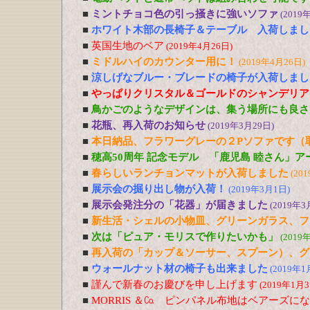
■
ミントチョコ色の引っ掻きに強いソファ
(2019
■
ホワイト木部の長椅子＆テーブル 入荷しまし
■
英国生地のベア
(2019年4月26日)
■
ミドルハイのカウンター用に！
(2019年4月26日)
■
涼しげなブルー・ブレードの椅子が入荷しまし
■
やっぱりクリスタル＆ゴールドのシャンデリア
■
鳥かごのようなデザインは、集う場所にも良さ
■
花瓶、再入荷のお知らせ
(2019年3月29日)
■
本日納品、フラワーグレーの２Pソファです（
■
穂高50周年 記念モデル 「鹿児島 睦さん」
■
春らしいランチョンマットが入荷しました
(20
■
展示会の掘り出し物が入荷！
(2019年3月1日)
■
展示会発注分の「花器」が届きました
(2019年3
■
新生活・シェルの小物皿、グリーンガラス、フ
■
次は「ピュア・モリスで作りたいかも」
(2019
■
再入荷の「カップ＆ソーサー、スプーン）、グ
■
ウォールナット材の椅子も出来ました
(2019年1
■
謹んで新春のお慶びを申し上げます
(2019年1月3
■
MORRIS ＆㏇ ピンパネル布地はベアーズに