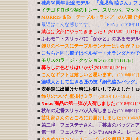
■
穂高50周年 記念モデル 「鹿児島 睦さん」
■
イチゴドロボウ柄のトレー、スリッパ、マット
■
MORRIS ＆㏇ テーブル・ランプ の入荷で
■
最近はこんな感じです、、、「PEN」
(2018年1
■
絨毯は突然にやってきました！
(2018年11月17日)
■
ふわモコ・スリッパに「かかと」のあるモデル
■
飾りのベースにテーブルランナーはいかが？
(
■
こちらと同じ椅子はベルギー・オランダとかで
■
モリスのラージ・クッション
(2018年11月2日)
■
暮らしに色どりはいかが
(2018年10月30日)
■
こんなギフトは嬉しいと思います。
(2018年10月
■
籐職人として生きる匠の技「網代編みバッグ」
■
表参道に出掛けた時にお願いしてみました！
(
■
飾りのついた壁掛けミラー
(2018年10月18日)
■
Xmas 商品の第一弾が入荷しました
(2018年9月2
■
秋冬の定番スリッパが入荷しました
(2018年9月2
■
芸術家さんのところにお届けしました
(2018年9
■
第二弾 フェステナさん、手芸店のバッグとア
■
第一弾 フェステナ・レンテJAMさん、レー
■
小さめのコンソールテーブルが２種類入荷しま