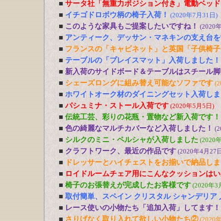
■
サータ社「無重力ポジション付き」電動ベッド
■
イチゴドロボウ柄の椅子入荷！
(2020年7月31日)
■
このような家具もご提案したいですね！
(2020
■
アンティーク、デッサン・マネキンの支え台を
■
フランスの「キャビネット」と英国「子供椅子
■
テーブルの「プレイスマット」入荷しました！
■
新入荷のサイドボード＆テーブルはスチール脚
■
シェーズロングに組み替え可能なソファです
(
■
ホワイトオーク材のダイニングセット入荷しま
■
パシュミナ・ストール入荷です
(2020年5月5日)
■
伝統工芸、彩りの花瓶・置物など新入荷です！
■
色の綺麗なマルチカバーなど入荷しました！
(
■
シルクのミニ・ペルシャが入荷しました
(2020
■
クラフトワーク、最近の作品です
(2020年4月27日
■
ドレッサーとハイチェストをお揃いで納品しま
■
ロイドルームチェア用にこんなクッションはい
■
椅子のお張替えが完成したお客様です
(2020年3
■
取付簡単、スペイン クリスタル シャンデリア
■
レース使いの小物たち「追加入荷」してます！
■
さりげなく取り入れて欲しい小物たち②
(2020