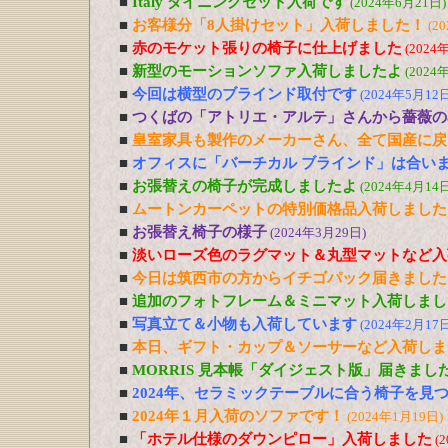
■
Italy ダイニングセット入荷です
(2024年6月21日)
■
お客様分「8人掛けセット」入荷しました！
(2
■
赤のモケット張りの椅子に仕上げました
(2024
■
新型のモーションソファ入荷しましたよ
(2024
■
今回は横型のブラインド取付です
(2024年5月12日
■
つくばの「アトリエ・アルテ」さんから薔薇の
■
皇室家具も製作のメーカーさん、全て国産に戻
■
オフィスに「バーチカル ブラインド」は合い
■
お張替えの椅子が完成しましたよ
(2024年4月14日
■
ムートンカーペットの特別価格品入荷しました
■
お張替え椅子の様子
(2024年3月29日)
■
淡いローズ色のラグマット＆丸型マットなど入
■
今日は筑西市の方からイチゴパック届きました
■
追加のフォトフレーム＆ミニマット入荷しまし
■
写真立て＆小物も入荷しています
(2024年2月17日
■
本日、ギフト・カップ＆ソーサーなど入荷しま
■
MORRIS 見本帳「ダイジェスト版」届きまし
■
2024年、セラミックテーブルに合う椅子を見
■
2024年１月入荷のソファです！
(2024年1月19日)
■
「ホテル仕様のダウンピロー」入荷しました
(