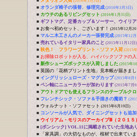
■
メダリオン入荷
(2016年3月3日)
■
オランダ椅子の張替、修理完成
(2016年3月3日)
■
カウチのあるリビングセット
(2016年1月31日)
■
ギフトマグ、定番カップ＆ソーサー、ウイリア
■
お食べ初めセット、ございます！
(2015年12月20
■
マルニ木工さんのメーカー張替完成
(2015年12月
■
売れているイタリー家具のこと
(2015年11月12日)
■
秋色！ フラワープリント・ソファ入荷
(2015
■
お掃除ロボットが入る、ハイバックソファの入
■
新作シューズボックスが入荷しました
(2015年1
■
英国の「花柄プリント生地」見本帳が届きまし
■
イングリッシュローズ・マグカップ
(2015年8月1
■
ペン軸にニューカラーが加わります
(2015年7月6
■
アウトドアでも使えるフランスのテーブルクロ
■
フレンチシック・ソファ＆手描きの魔術？
(20
■
ウォルナット・ソファセット
(2015年6月19日)
■
コンソールが人気で、ダイニングセットも追加
■
ウイリアム・モリスのアーカイブⅢ（２０１５
■
[ボンシック] VOL.11に掲載されていた生地あ
■
「家具調」の大切なものが、桜材で出来ていま