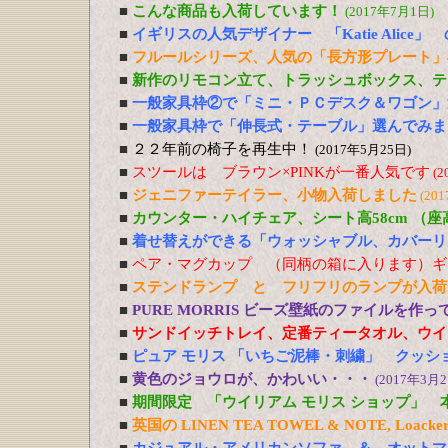
■
こんな商品も入荷しています！
(2017年7月1日)
■
イギリスの人気デザイナー 「Katie Alic
■
フルールシリーズ、人気の「長方形プレート」
■
新作のリモコン立て、トラッシュボックス、テ
■
一般家具枠②で「ミニ・ＰＣデスク＆ワゴン」
■
一般家具枠で「伸長式・テーブル」選んでみま
■
２２年前の椅子を再生中！
(2017年5月25日)
■
スツールは ブラウン×PINKが一番人気です
(2
■
ジェニファーテイラー、小物入荷しました
(20
■
カウンター・ハイチェア、シート高58cm （
■
着せ替えができる「ウォッシャブル、カバーリ
■
ペア・マグカップ （同柄の箱に入ります）ギ
■
ステンドランプ と フリフリのランプが入荷
■
PURE MORRIS ビーズ壁紙のファイルを作
■
サンドイッチトレイ、定番ティータオル、ウイ
■
ピュア モリス 「いちご泥棒・刺繍」 クッシ
■
黄色のジョウロが、かわいい・・・
(2017年3月2
■
期間限定 「ウイリアム モリス ショップ」 
■
英国の LINEN TEA TOWEL & NOTE, Loacker