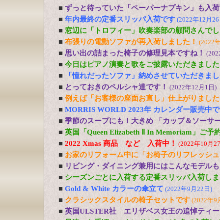
■
ずっと待っていた「ペーパーナプキン」も入荷
■
年内最終の定番スリッパ入荷です
(2022年12月26
■
窓辺に「トロフィー」吹奏楽部の顧問さんでし
■
布張りの電動ソファが再入荷しました！
(2022
■
思い出の詰まった椅子の修理見本ですね！
(20
■
今日はピアノ演奏と歌をご披露いただきました
■
「憧れだったソファ」納めさせていただきまし
■
とっておきのペルシャ達です！
(2022年12月1日)
■
例えば「お客様の座面お直し」仕上がりました
■
MORRIS WORLD 2023年 カレンダー販売中
■
季節のスープにも！大きめ 「カップ＆ソーサ
■
英国「Queen Elizabeth Ⅱ In Memoriam」
■
2022 Xmas 商品 など 入荷中！
(2022年10月2
■
お家のリフォーム中に「お椅子のリフレッシュ
■
リビング・ダイニング兼用にはこんなモデルも
■
シーズンごとに入荷する定番スリッパ入荷しま
■
Gold & White カラーの傘立て
(2022年9月22日)
■
クラシックスタイルの椅子セットです
(2022年9
■
英国ULSTER社 エリザベス女王の追悼ティ