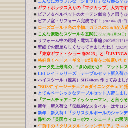
■
こんなにカラフルな「ジョウロ」なら飾る？
(
■
ギフトボックス入りの「マグカップ」人気です
■
ピアノ＆ベルベットのカーテン似合うと思う
(
■
ピアノ室・リフォーム完成です！
(2023年3月3日
■
ローズゴールド色の小物、ガラスのC＆Sが入
■
こんな素敵なスツールを玄関に
(2023年2月24日)
■
リフォーム中の現場・電気工事編
(2023年2月21日
■
壁紙でお部屋らしくなってきましたね！
(2023
■
「東京ギフト・ショー 春2023」と「LIVING&DE
■
格好良くベース・ギターの演奏をご披露いただ
■
サータ史上最高の、”きめ細かさ” マットレ
■
LEI レイ・シリーズ テーブルセット新入荷
(
■
ハイスツール（座高）SH740cm 作ってみまし
■
”BOSS” イージーチェア＆ダイニングチェア 
■
とてもベーシックなテーブルセット入荷しまし
■
「アームチェア・フィッシャーマン」と言うそ
■
新年 新入荷２「伝統的なスタイル」はサロン
■
新年 新入荷１「クリスタルボールのシャンデ
■
弊社の「英国ウィローボウ・シェード」の照明
■
午前中の「クリスタル・シャンデリア」で ～20