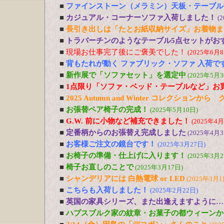
■
ファインストーン（メラミン）天板・テーブル
■
カジュアル・コーナーソファ入荷しました！
(
■
長引き出しは「たとお紙収納サイズ」お着物ま
■
トラバーチンのようなテーブル5点セットがおす
■
現場お仕事完了後にご褒美でした！
(2025年6月8
■
背もたれが動く ファブリック・ソファ 入荷で
■
新作展で「ソファセット」を選定中
(2025年5月3
■
1点限り「ソファ・ベッド・テーブルなど」お
■
2025 Autumn and Winter コレクションか
■
お張替ペア椅子の完成！
(2025年5月10日)
■
G.W. 前に小物など補充できました！
(2025年4月
■
定番柄からのお張替え完成しました
(2025年4月3
■
お客様ご注文の鏡台です！
(2025年3月27日)
■
お椅子の準備・仕上げに入ります！
(2025年3月2
■
椅子お直しのことで
(2025年3月17日)
■
シャンデリアには 白熱電球 or LED
(2025年3月1
■
こちらも入荷しました！
(2025年2月22日)
■
英国の家具シリーズ、また出逢えますように…
■
ハプスブルク家の紋章・お菓子の都ウィーンか