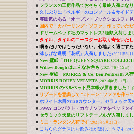
■
フランスの工房作品でおそらく最終入荷になり
■
久しぶりに「ベルギーのコンソール＆サイドテ
■
雰囲気のある「オープン・ブックシェルフ」見
■
国内で「カバーリング・ソファ」作っていただ
■
ドリームベッド社のマットレス3種類入荷しま
■
タイル、タイルのコースターお取り寄せいたし
■
眠るだけではもったいない。心地よく過ごすた
■
涼しげな透明「花瓶」入荷しました
(2021年6月1
■
New 壁紙「THE QUEEN SQUARE COLL
■
Willow Bough はこんなお色も
(2021年6月15日)
■
New 壁紙 MORRIS & Co. Ben Pentreath
■
MORRIS ROUEN VELVETS
(2021年6月11日)
■
MORRIS のベルベット見本帳が届きました！
(
■
リゾートを意識して “2トーン” ソファを作っ
■
ホワイト木目の120カウンター、セラミック天
■
5WAY コンパクト・カウチソファをベッドタ
■
セラミック天板のリフトテーブルが入荷しまし
■
ミニ・ランタン入荷です
(2021年5月21日)
■
こちらのグラスはお飲み物が進むようです
(20