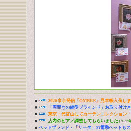
■
2026東京発信「OMBRE」見本帳入荷し
■
「両開きの縦型ブラインド」お取り付け
■
東京・代官山にてカーテンコレクション「
■
店内のピアノ調整してもらいました
(2026
■
ベッドブランド・「サータ」の電動ベッドもス