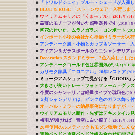
■
「トワルドジュイ」ブルー・シェードが入荷し
■
BLUE & ROSE 「ストーンウェア」入荷しま
■
ウィリアムモリスの「くまモデル」
(2019年8月7
■
薔薇のモチーフが付いた照明器具です
(2019年8
■
陶花の付いた、ムラノガラス・コンポート
(20
■
インポート小物の会社から壁掛けミラーが入荷
■
アンティーク風・小物とカップ＆ソーサー 入
■
アイアン＆ガラスボールのミニシャンデリア
(
■
Decoration スタンドミラー、2色入荷しました
■
アンティークゴールド色は雰囲気がいい
(2019
■
カリモク家具「コロニアル」20年レストア
(20
■
ミュージアムショップで見かける「GOODS」
■
大きさが良いトレー・フォトフレーム・グラス
■
今度のシャンデリアは軽量タイプで琥珀色
(20
■
３灯シャンデリアは、ピンク色のガラス飾り付
■
オーバル・ミラーの納品事例になりますが・・
■
ウイリアムモリス新作・先ずはテキスタイル見
■
梅雨が明ければ 青空に白い椅子！
(2019年6月1
■
20年使用のルスティックもモダン張地でこん
■
電動ベッドと通常ベッドは組み合わせ可能です