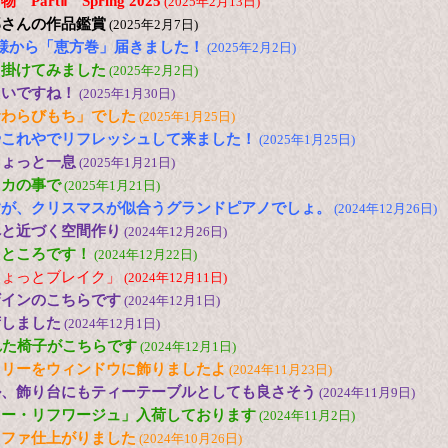
artⅡ Spring 2025
(2025年2月13日)
郎さんの作品鑑賞
(2025年2月7日)
様から「恵方巻」届きました！
(2025年2月2日)
出掛けてみました
(2025年2月2日)
たいですね！
(2025年1月30日)
倉わらびもち」でした
(2025年1月25日)
やこれやでリフレッシュして来ました！
(2025年1月25日)
ちょっと一息
(2025年1月21日)
メカの事で
(2025年1月21日)
すが、クリスマスが似合うグランドピアノでしょ。
(2024年12月26日)
へと近づく空間作り
(2024年12月26日)
たところです！
(2024年12月22日)
ちょっとブレイク」
(2024年12月11日)
ザインのこちらです
(2024年12月1日)
荷しました
(2024年12月1日)
れた椅子がこちらです
(2024年12月1日)
ツリーをウィンドウに飾りましたよ
(2024年11月23日)
ル、飾り台にもティーテーブルとしても良さそう
(2024年11月9日)
ロー・リフワージュ」入荷しております
(2024年11月2日)
ソファ仕上がりました
(2024年10月26日)