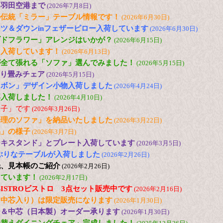
に羽田空港まで
(2026年7月8日)
の伝統「ミラー」テーブル情報です！
(2026年6月30日)
ツ＆ダウンinフェザーピロー入荷しています
(2026年6月30日)
ブドフラワー」アレンジはいかが？
(2026年6月15日)
も入荷しています！
(2026年6月13日)
が全て張れる「ソファ」選んでみました！
(2026年5月15日)
 折り畳みチェア
(2026年5月15日)
リボン」デザイン小物入荷しました
(2026年4月24日)
再入荷しました！
(2026年4月10日)
様子」です
(2026年3月26日)
修理のソファ」を納品いたしました
(2026年3月22日)
品」の様子
(2026年3月7日)
ーキスタンド」とプレート入荷しています
(2026年3月5日)
の小ぶりなテーブルが入荷しました
(2026年2月26日)
紙、見本帳のご紹介
(2026年2月26日)
しています！
(2026年2月17日)
 色のBISTROビストロ 3点セット販売中です
(2026年2月16日)
（中芯入り）は限定販売になります
(2026年1月30日)
ー＆中芯（日本製）オーダー承ります
(2026年1月30日)