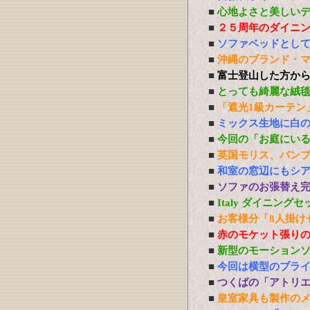
■
心地よさと美しい
■
２５周年のダイニ
■
ソファベッドとし
■
沖縄のブランド・
■
富士登山した方か
■
とっても綺麗な絨
■
「遮光1級カーテン
■
ミックス生地に白
■
今回の「お庭にい
■
英国モリス、バン
■
和室の窓辺にもシ
■
ソファのお張替え
■
Italy ダイニング
■
お客様分「8人掛け
■
赤のモケット張り
■
新型のモーション
■
今回は横型のブラ
■
つくばの「アトリ
■
皇室家具も製作の