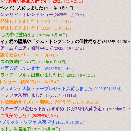
2台セットでお買い得品入荷です！
(2025年11月21日)
日本ベッド）入荷しました
(2025年11月21日)
25 インテリア・トレンドショー
(2025年11月20日)
で発注してきました！
(2025年11月13日)
で発注してきました！
(2025年11月13日)
s「暮らしの中に芸術を」
(2025年10月30日)
ュイ」柄の壁紙や「ジム・トンプソン」の個性柄など
(2025年10月30日
「アームチェア」修理中にて
(2025年10月27日)
相談ください！
(2025年10月21日)
ンスの方法について
(2025年10月21日)
など再入荷しています！
(2025年9月14日)
フライテーブル」出逢いましたね！
(2025年9月12日)
トショー 秋2025
(2025年9月4日)
（メラミン）天板・テーブルセット入荷しました
(2025年7月25日)
ナーソファ入荷しました！
(2025年7月11日)
とお紙収納サイズ」お着物までどうぞ
(2025年6月28日)
なテーブル5点セットがおすすめ（7月25日入荷予定）
(2025年6月12
にご褒美でした！
(2025年6月8日)
ァブリック・ソファ 入荷です
(2025年5月30日)
セット」を選定中
(2025年5月30日)