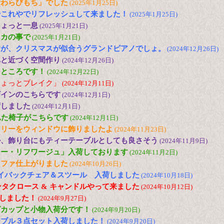
倉わらびもち」でした
(2025年1月25日)
やこれやでリフレッシュして来ました！
(2025年1月25日)
ちょっと一息
(2025年1月21日)
メカの事で
(2025年1月21日)
すが、クリスマスが似合うグランドピアノでしょ。
(2024年12月26日)
へと近づく空間作り
(2024年12月26日)
たところです！
(2024年12月22日)
ちょっとブレイク」
(2024年12月11日)
ザインのこちらです
(2024年12月1日)
荷しました
(2024年12月1日)
れた椅子がこちらです
(2024年12月1日)
ツリーをウィンドウに飾りましたよ
(2024年11月23日)
ル、飾り台にもティーテーブルとしても良さそう
(2024年11月9日)
ロー・リフワージュ」入荷しております
(2024年11月2日)
ソファ仕上がりました
(2024年10月26日)
N ハイバックチェア＆スツール 入荷しました
(2024年10月18日)
ンタクロース & キャンドルやって来ました
(2024年10月12日)
荷しました！
(2024年9月27日)
グカップと小物入荷分です！
(2024年9月20日)
ーブル３点セット入荷しました！
(2024年9月20日)