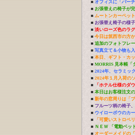
■
オフィスに「バーチ
■
お張替えの椅子が
■
ムートンカーペッ
■
お張替え椅子の様
■
淡いローズ色のラ
■
今日は筑西市の方
■
追加のフォトフレ
■
写真立て＆小物も
■
本日、ギフト・カ
■
MORRIS 見本帳
■
2024年、セラミ
■
2024年１月入荷の
■
「ホテル仕様のダ
■
本日はお客様注文
■
新年の窓周りは「
■
フルーツ柄の椅子
■
ウイローボウのカ
■
「可愛いストロベ
■
ＮＥＷ 「電動ベッ
■
オーダーメイドの