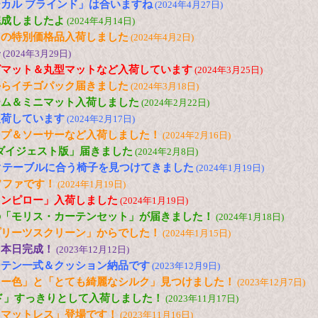
カル ブラインド」は合いますね
(2024年4月27日)
完成しましたよ
(2024年4月14日)
トの特別価格品入荷しました
(2024年4月2日)
子
(2024年3月29日)
グマット＆丸型マットなど入荷しています
(2024年3月25日)
からイチゴパック届きました
(2024年3月18日)
ーム＆ミニマット入荷しました
(2024年2月22日)
入荷しています
(2024年2月17日)
ップ＆ソーサーなど入荷しました！
(2024年2月16日)
「ダイジェスト版」届きました
(2024年2月8日)
ックテーブルに合う椅子を見つけてきました
(2024年1月19日)
ソファです！
(2024年1月19日)
ウンピロー」入荷しました
(2024年1月19日)
の「モリス・カーテンセット」が届きました！
(2024年1月18日)
プリーツスクリーン」からでした！
(2024年1月15日)
、本日完成！
(2023年12月12日)
ーテン一式＆クッション納品です
(2023年12月9日)
リー色」と「とても綺麗なシルク」見つけました！
(2023年12月7日)
ド」すっきりとして入荷しました！
(2023年11月17日)
「マットレス」登場です！
(2023年11月16日)