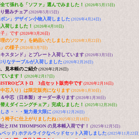
が全て張れる「ソファ」選んでみました！
(2026年5月15日)
 折り畳みチェア
(2026年5月15日)
リボン」デザイン小物入荷しました
(2026年4月24日)
再入荷しました！
(2026年4月10日)
様子」です
(2026年3月26日)
修理のソファ」を納品いたしました
(2026年3月22日)
品」の様子
(2026年3月7日)
ーキスタンド」とプレート入荷しています
(2026年3月5日)
の小ぶりなテーブルが入荷しました
(2026年2月26日)
紙、見本帳のご紹介
(2026年2月26日)
しています！
(2026年2月17日)
 色のBISTROビストロ 3点セット販売中です
(2026年2月16日)
（中芯入り）は限定販売になります
(2026年1月30日)
ー＆中芯（日本製）オーダー承ります
(2026年1月30日)
張替えダイニングチェア」完成しました！
(2025年12月26日)
美しさ・・・魅力最大限に
(2025年12月26日)
合う椅子に仕上がりましたね
(2025年12月18日)
とJIM THOMPSON の見本帳入荷です！
(2025年12月5日)
(ドリームベッド) ホテルライクなベッドセット入荷しました
(2025年11月22日