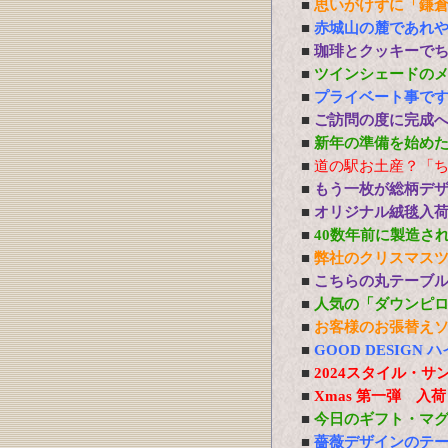
■
思いがけずに「鎌
■
赤城山の麓であれ
■
珈琲とクッキーで
■
ツインシェードの
■
プライベート事で
■
ご訪問の度に完成
■
新年の準備を始め
■
道の駅お土産？「
■
もう一枚が総柄デ
■
オリジナル絨毯入
■
40数年前に製造さ
■
弊社のクリスマス
■
こちらの丸テーブ
■
人気の「ダウンピ
■
お客様のお張替え
■
GOOD DESIG
■
2024スタイル・サ
■
Xmas 第一弾 入
■
今日のギフト・マ
■
薔薇デザインのテ