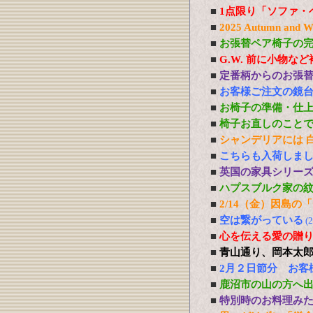
■
1点限り「ソファ・
■
2025 Autumn 
■
お張替ペア椅子の
■
G.W. 前に小物な
■
定番柄からのお張
■
お客様ご注文の鏡
■
お椅子の準備・仕
■
椅子お直しのこと
■
シャンデリアには 白熱
■
こちらも入荷しま
■
英国の家具シリー
■
ハプスブルク家の
■
2/14（金）因島
■
空は繋がっている
(
■
心を伝える愛の贈り物 P
■
青山通り、岡本太
■
2月２日節分 お客
■
鹿沼市の山の方へ
■
特別時のお料理み