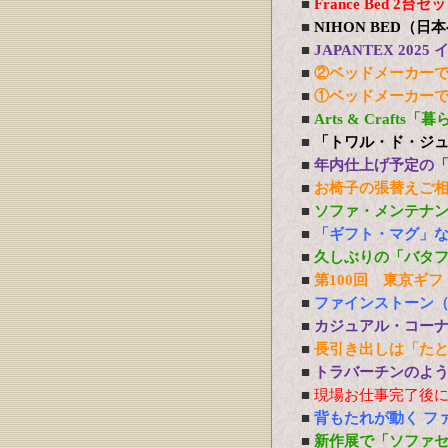
■
France Bed 
■
NIHON BED（
■
JAPANTEX 20
■
②ベッドメーカー
■
①ベッドメーカー
■
Arts & Craft
■
「トワル・ド・ジ
■
年内仕上げ予定の
■
お椅子の張替えご
■
ソファ・メンテナ
■
「ギフト・マグ」
■
久しぶりの「バタ
■
第100回 東京ギフ
■
ファインストーン
■
カジュアル・コー
■
長引き出しは「た
■
トラバーチンのよう
■
現場お仕事完了後
■
背もたれが動く フ
■
新作展で「ソファ