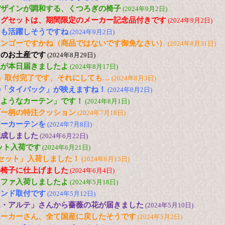
デザインが調和する、くつろぎの椅子
(2024年9月2日)
ングセットは、期間限定のメーカー記念品付きです
(2024年9月2日)
ても活躍しそうですね
(2024年9月2日)
マンゴーですかね（商品ではないです御免なさい）
(2024年8月31日)
らのお土産です
(2024年8月29日)
毯が本日届きましたよ
(2024年8月17日)
」取付完了です、それにしても…
(2024年8月3日)
の「タイバック」が映えますね！
(2024年8月2日)
るようなカーテン」です！
(2024年8月1日)
ブー柄の特注クッション
(2024年7月18日)
アーカーテンを
(2024年7月8日)
完成しました
(2024年6月22日)
セット入荷です
(2024年6月21日)
セット」入荷しました！
(2024年6月15日)
の椅子に仕上げました
(2024年6月4日)
ソファ入荷しましたよ
(2024年5月18日)
インド取付です
(2024年5月12日)
エ・アルテ」さんから薔薇の花が届きました
(2024年5月10日)
メーカーさん、全て国産に戻したそうです
(2024年5月2日)