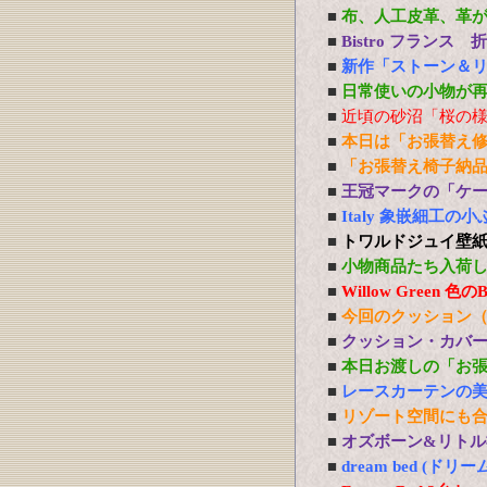
■
布、人工皮革、革
■
Bistro フランス
■
新作「ストーン＆
■
日常使いの小物が
■
近頃の砂沼「桜の
■
本日は「お張替え
■
「お張替え椅子納
■
王冠マークの「ケ
■
Italy 象嵌細工
■
トワルドジュイ壁
■
小物商品たち入荷
■
Willow Green
■
今回のクッション
■
クッション・カバ
■
本日お渡しの「お
■
レースカーテンの
■
リゾート空間にも
■
オズボーン&リトル社
■
dream bed 