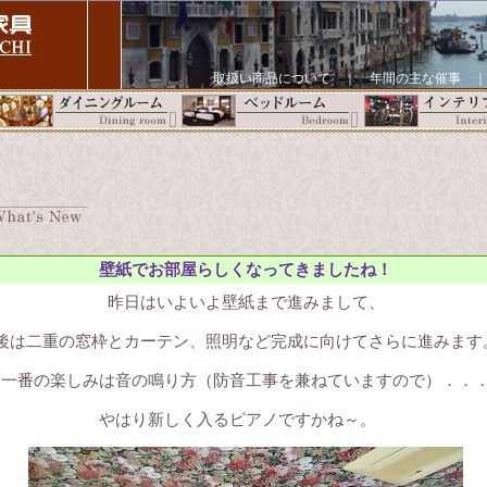
取扱い商品について
｜
年間の主な催事
壁紙でお部屋らしくなってきましたね！
昨日はいよいよ壁紙まで進みまして、
後は二重の窓枠とカーテン、照明など完成に向けてさらに進みます
一番の楽しみは音の鳴り方（防音工事を兼ねていますので）．．
やはり新しく入るピアノですかね～。