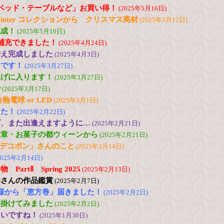
ベッド・テーブルなど」お買い得！
(2025年5月16日)
and Winter コレクションから クリスマス商材
(2025年5月12日)
完成！
(2025年5月10日)
ど補充できました！
(2025年4月24日)
替え完成しました
(2025年4月3日)
台です！
(2025年3月27日)
上げに入ります！
(2025年3月27日)
で
(2025年3月17日)
電球 or LED
(2025年3月1日)
した！
(2025年2月22日)
ズ、また出逢えますように…
(2025年2月21日)
紋章・お菓子の都ウィーンから
(2025年2月21日)
の「デコポン」さんのこと
(2025年2月14日)
2025年2月14日)
artⅡ Spring 2025
(2025年2月13日)
郎さんの作品鑑賞
(2025年2月7日)
様から「恵方巻」届きました！
(2025年2月2日)
出掛けてみました
(2025年2月2日)
たいですね！
(2025年1月30日)