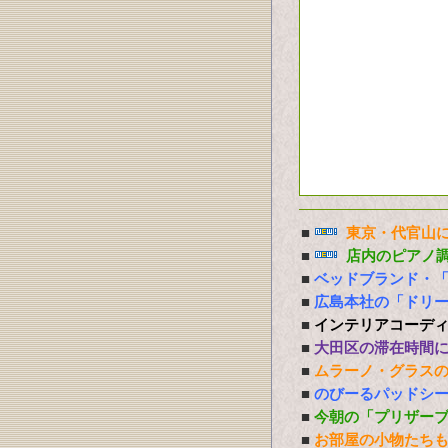
■
東京・代官山に
■
店内のピアノ
■
ベッドブランド・
■
広島本社の「ドリ
■
インテリアコーデ
■
大田区の滞在時間
■
ムラーノ・グラス
■
のびーるパッドシー
■
今朝の「プリザー
■
お部屋の小物たち