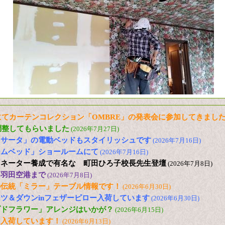
てカーテンコレクション「OMBRE」の発表会に参加してきまし
調整してもらいました
(2026年7月27日)
「サータ」の電動ベッドもスタイリッシュです
(2026年7月16日)
ームベッド」ショールームにて
(2026年7月16日)
ィネーター養成で有名な 町田ひろ子校長先生登壇
(2026年7月8日)
に羽田空港まで
(2026年7月8日)
の伝統「ミラー」テーブル情報です！
(2026年6月30日)
ツ＆ダウンinフェザーピロー入荷しています
(2026年6月30日)
ブドフラワー」アレンジはいかが？
(2026年6月15日)
も入荷しています！
(2026年6月13日)