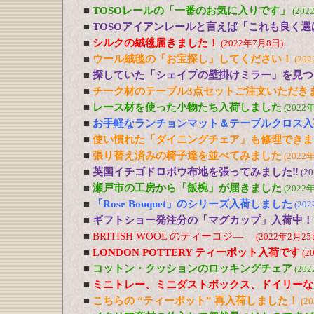
■
TOSOレールの「一番のお気に入りです」
(202
■
TOSOアイアンレールと言えば「これも良く選
■
シルクの絨毯届きました！
(2022年7月8日)
■
ウール絨毯の「お宝探し」してください！
(20
■
探していた「シェイプの壁掛けミラー」を見つ
■
チーク材のテーブル3点セットご注文いただき
■
レース材を使った小物たち入荷しました
(2022
■
お手軽なランチョンマット＆テーブルクロス入
■
使い慣れた「ダイニングチェア」も修理できま
■
張り替え済みの椅子達を並べてみました
(2022
■
英国イチゴドロボウ布地を張ってみました‼
(2
■
瀬戸市の工房から「飯椀」が届きました
(2022
■
「Rose Bouquet」のシリーズ入荷しました
(20
■
ギフトショー発注分の「マグカップ」入荷中！
■
BRITISH WOOL のティーコジ―
(2022年2月25
■
LONDON POTTERY ティーポット入荷です
(2
■
コットン・クッションのロッキングチェア
(20
■
ミニトレー、ミニダストボックス、ドイリーな
■
こちらの “ティーポット” 再入荷しました！
(2