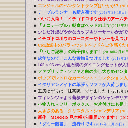
■
エンジェルのペンダントランプはいかが？
(20
■
テーブルランナーも新入荷です
(2018年3月19日)
■
ついに入荷！ イチゴドロボウ仕様のアームチ
■
「ミニテーブル」朝食はベッドの上で
(2018年2
■
少しだけ煌びやかなカップ＆ソーサーいかがで
■
イチゴドロボウのコースターやトレーを見つけ
■
CM放送中のパラマウントベッドをご体感くだ
■
「いちご泥棒」の椅子作ります！
(2018年2月10日
■
戌年なので、こんな置物見つけました
(2018年2
■
165 × 95 cm 大理石調のダイニングセットが
■
ファブリック・ソファと白の少し大きめセンタ
■
ポップでレトロなカーペット・コレクション入
■
イタリアンメイドの革張りソファが入荷しまし
■
工房ゆずりは「抹茶碗」できました！
(2018年1
■
フィレンツェより薔薇デザインのシャンデリア
■
小物入れ～フリーボックス、お片付けにも是非
■
大きさのある クリスタル・シャンデリア
(20
■
新作 MORRIS 見本帳が3冊届いてます！
(20
■
「ダミー図書」 流行りです
(2017年11月24日)