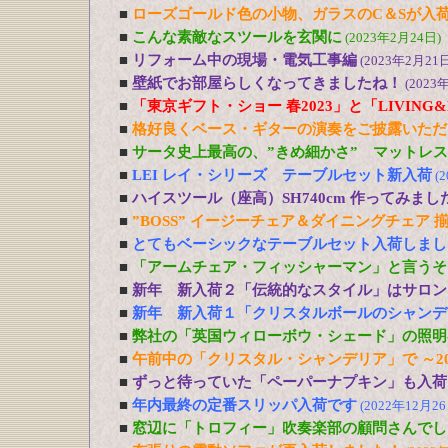
■
ローズゴールド色の小物、ガラスのC＆Sが入
■
こんな素敵なスツールを玄関に
(2023年2月24日)
■
リフォーム中の現場・電気工事編
(2023年2月21日
■
壁紙でお部屋らしくなってきましたね！
(2023
■
「東京ギフト・ショー 春2023」と「LIVING&DE
■
格好良くベース・ギターの演奏をご披露いただ
■
サータ史上最高の、”きめ細かさ” マットレ
■
LEI レイ・シリーズ テーブルセット新入荷
(
■
ハイスツール（座高）SH740cm 作ってみまし
■
”BOSS” イージーチェア＆ダイニングチェア 
■
とてもベーシックなテーブルセット入荷しまし
■
「アームチェア・フィッシャーマン」と言うそ
■
新年 新入荷２「伝統的なスタイル」はサロン
■
新年 新入荷１「クリスタルボールのシャンデ
■
弊社の「英国ウィローボウ・シェード」の照明
■
午前中の「クリスタル・シャンデリア」で ～20
■
ずっと待っていた「ペーパーナプキン」も入荷
■
年内最終の定番スリッパ入荷です
(2022年12月26
■
窓辺に「トロフィー」吹奏楽部の顧問さんでし