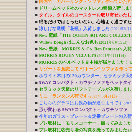
■
国内で「カバーリング・ソファ」作っていただ
■
ドリームベッド社のマットレス3種類入荷しま
■
タイル、タイルのコースターお取り寄せいたし
■
眠るだけではもったいない。心地よく過ごすた
■
涼しげな透明「花瓶」入荷しました
(2021年6月1
■
New 壁紙「THE QUEEN SQUARE COLL
■
Willow Bough はこんなお色も
(2021年6月15日)
■
New 壁紙 MORRIS & Co. Ben Pentreath
■
MORRIS ROUEN VELVETS
(2021年6月11日)
■
MORRIS のベルベット見本帳が届きました！
(
■
リゾートを意識して “2トーン” ソファを作っ
■
ホワイト木目の120カウンター、セラミック天
■
5WAY コンパクト・カウチソファをベッドタ
■
セラミック天板のリフトテーブルが入荷しまし
■
ミニ・ランタン入荷です
(2021年5月21日)
■
こちらのグラスはお飲み物が進むようです
(20
■
形が変わる 5WAYコンパクト・カウチソファ
■
今年のガラス・プレート＆定番プレートの入荷
■
プレ取材に「モリスコーナー」撮ってみました
■
プレ取材に③売り場の写真を撮ってみました
(