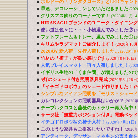
■
ボルドーの「サンタクロース」とLEDキャン
■
早速、デコレーションしていただきました
(20
■
クリスマス飾りのコーナーです！
(2020年11月14
■
HIDAKAGU ブランドのユニーク・ダイニン
■
使い道は色々に・・・小物選んでみました②
(
■
フォトフレーム＆トレー、選んでみました①
(
■
キリムやラグマットご紹介します！
(2020年10月
■
2020AW 新入荷 先行入荷しました…
(2020年9
■
竹材の「椅子」が良い感じです
(2020年9月10日)
■
人気プレイスマット 再々入荷しました！
(20
■
イギリス生地の「くま仲間」が増えましたので
■
5灯のシェード付き照明器具完成
(2020年8月28日
■
「イチゴドロボウ」のシェード作りました！
(
■
シンプルなアイアン照明を「モリス・シェード
■
ガレコレクションの照明器具はいかが？
(2020
■
テーブルクロスと薔薇のカトラリー再入荷中！
■
サータ社「無重力ポジション付き」電動ベッド
■
イチゴドロボウ柄の椅子入荷！
(2020年7月31日)
■
このような家具もご提案したいですね！
(2020
■
アンティーク、デッサン・マネキンの支え台を