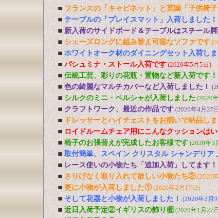
■
フランスの「キャビネット」と英国「子供椅子
■
テーブルの「プレイスマット」入荷しました！
■
新入荷のサイドボード＆テーブルはスチール脚
■
シェーズロングに組み替え可能なソファです
(
■
ホワイトオーク材のダイニングセット入荷しま
■
パシュミナ・ストール入荷です
(2020年5月5日)
■
伝統工芸、彩りの花瓶・置物など新入荷です！
■
色の綺麗なマルチカバーなど入荷しました！
(
■
シルクのミニ・ペルシャが入荷しました
(2020
■
クラフトワーク、最近の作品です
(2020年4月27日
■
ドレッサーとハイチェストをお揃いで納品しま
■
ロイドルームチェア用にこんなクッションはい
■
椅子のお張替えが完成したお客様です
(2020年3
■
取付簡単、スペイン クリスタル シャンデリア
■
レース使いの小物たち「追加入荷」してます！
■
さりげなく取り入れて欲しい小物たち②
(2020
■
更に小物が入荷しました①
(2020年2月17日)
■
そして花器と小物が入荷しました！
(2020年2月9
■
近日入荷予定②イギリスの飾り棚
(2020年1月27日