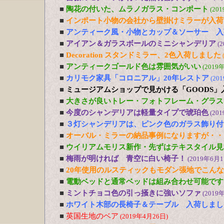
■
陶花の付いた、ムラノガラス・コンポート
(20
■
インポート小物の会社から壁掛けミラーが入荷
■
アンティーク風・小物とカップ＆ソーサー 入
■
アイアン＆ガラスボールのミニシャンデリア
(
■
Decoration スタンドミラー、2色入荷しました
■
アンティークゴールド色は雰囲気がいい
(2019
■
カリモク家具「コロニアル」20年レストア
(20
■
ミュージアムショップで見かける「GOODS」
■
大きさが良いトレー・フォトフレーム・グラス
■
今度のシャンデリアは軽量タイプで琥珀色
(20
■
３灯シャンデリアは、ピンク色のガラス飾り付
■
オーバル・ミラーの納品事例になりますが・・
■
ウイリアムモリス新作・先ずはテキスタイル見
■
梅雨が明ければ 青空に白い椅子！
(2019年6月1
■
20年使用のルスティックもモダン張地でこん
■
電動ベッドと通常ベッドは組み合わせ可能です
■
ミントチョコ色の引っ掻きに強いソファ
(2019
■
ホワイト木部の長椅子＆テーブル 入荷しまし
■
英国生地のベア
(2019年4月26日)