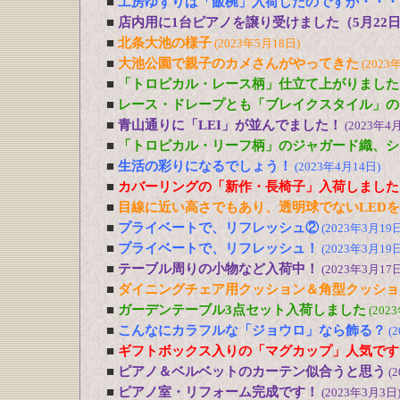
■
工房ゆずりは「飯椀」入荷したのですが・・・
■
店内用に1台ピアノを譲り受けました（5月22
■
北条大池の様子
(2023年5月18日)
■
大池公園で親子のカメさんがやってきた
(2023
■
「トロピカル・レース柄」仕立て上がりました
■
レース・ドレープとも「ブレイクスタイル」の
■
青山通りに「LEI」が並んでました！
(2023年4
■
「トロピカル・リーフ柄」のジャガード織、シ
■
生活の彩りになるでしょう！
(2023年4月14日)
■
カバーリングの「新作・長椅子」入荷しました
■
目線に近い高さでもあり、透明球でないLED
■
プライベートで、リフレッシュ②
(2023年3月19日
■
プライベートで、リフレッシュ！
(2023年3月19日
■
テーブル周りの小物など入荷中！
(2023年3月17日
■
ダイニングチェア用クッション＆角型クッショ
■
ガーデンテーブル3点セット入荷しました
(202
■
こんなにカラフルな「ジョウロ」なら飾る？
(
■
ギフトボックス入りの「マグカップ」人気です
■
ピアノ＆ベルベットのカーテン似合うと思う
(
■
ピアノ室・リフォーム完成です！
(2023年3月3日