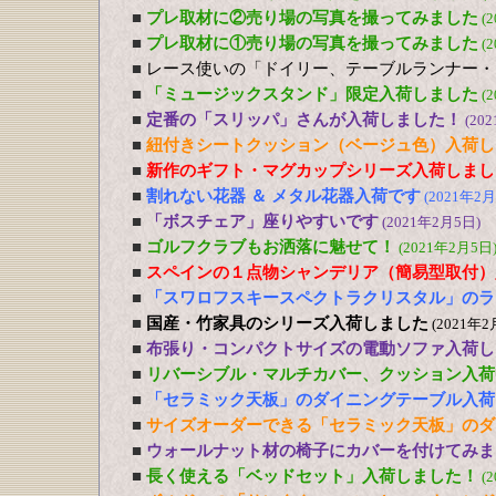
■
プレ取材に②売り場の写真を撮ってみました
(
■
プレ取材に①売り場の写真を撮ってみました
(
■
レース使いの「ドイリー、テーブルランナー・
■
「ミュージックスタンド」限定入荷しました
(
■
定番の「スリッパ」さんが入荷しました！
(20
■
紐付きシートクッション（ベージュ色）入荷し
■
新作のギフト・マグカップシリーズ入荷しまし
■
割れない花器 ＆ メタル花器入荷です
(2021年2月
■
「ボスチェア」座りやすいです
(2021年2月5日)
■
ゴルフクラブもお洒落に魅せて！
(2021年2月5日
■
スペインの１点物シャンデリア（簡易型取付）
■
「スワロフスキースペクトラクリスタル」のラ
■
国産・竹家具のシリーズ入荷しました
(2021年2
■
布張り・コンパクトサイズの電動ソファ入荷し
■
リバーシブル・マルチカバー、クッション入荷
■
「セラミック天板」のダイニングテーブル入荷
■
サイズオーダーできる「セラミック天板」のダ
■
ウォールナット材の椅子にカバーを付けてみま
■
長く使える「ベッドセット」入荷しました！
(