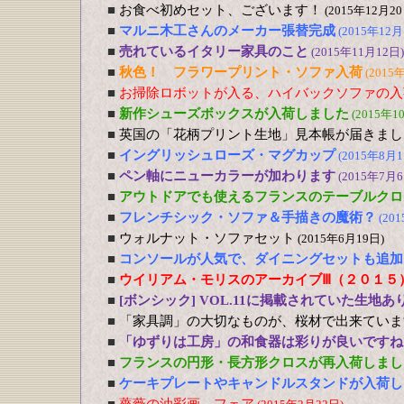
■
お食べ初めセット、ございます！
(2015年12月20
■
マルニ木工さんのメーカー張替完成
(2015年12月
■
売れているイタリー家具のこと
(2015年11月12日)
■
秋色！ フラワープリント・ソファ入荷
(2015
■
お掃除ロボットが入る、ハイバックソファの入
■
新作シューズボックスが入荷しました
(2015年1
■
英国の「花柄プリント生地」見本帳が届きまし
■
イングリッシュローズ・マグカップ
(2015年8月1
■
ペン軸にニューカラーが加わります
(2015年7月6
■
アウトドアでも使えるフランスのテーブルクロ
■
フレンチシック・ソファ＆手描きの魔術？
(20
■
ウォルナット・ソファセット
(2015年6月19日)
■
コンソールが人気で、ダイニングセットも追加
■
ウイリアム・モリスのアーカイブⅢ（２０１５
■
[ボンシック] VOL.11に掲載されていた生地あ
■
「家具調」の大切なものが、桜材で出来ていま
■
「ゆずりは工房」の和食器は彩りが良いですね
■
フランスの円形・長方形クロスが再入荷しまし
■
ケーキプレートやキャンドルスタンドが入荷し