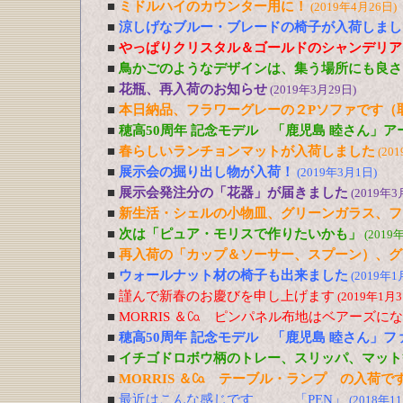
■
ミドルハイのカウンター用に！
(2019年4月26日)
■
涼しげなブルー・ブレードの椅子が入荷しまし
■
やっぱりクリスタル＆ゴールドのシャンデリア
■
鳥かごのようなデザインは、集う場所にも良さ
■
花瓶、再入荷のお知らせ
(2019年3月29日)
■
本日納品、フラワーグレーの２Pソファです（
■
穂高50周年 記念モデル 「鹿児島 睦さん」
■
春らしいランチョンマットが入荷しました
(20
■
展示会の掘り出し物が入荷！
(2019年3月1日)
■
展示会発注分の「花器」が届きました
(2019年3
■
新生活・シェルの小物皿、グリーンガラス、フ
■
次は「ピュア・モリスで作りたいかも」
(2019
■
再入荷の「カップ＆ソーサー、スプーン）、グ
■
ウォールナット材の椅子も出来ました
(2019年1
■
謹んで新春のお慶びを申し上げます
(2019年1月3
■
MORRIS ＆㏇ ピンパネル布地はベアーズに
■
穂高50周年 記念モデル 「鹿児島 睦さん」
■
イチゴドロボウ柄のトレー、スリッパ、マット
■
MORRIS ＆㏇ テーブル・ランプ の入荷で
■
最近はこんな感じです、、、「PEN」
(2018年1