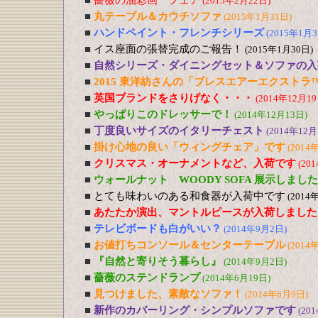
■
薔薇の油彩画 フェア
(2015年2月22日)
■
丸テーブル＆カウチソファ
(2015年1月31日)
■
ハンドペイント・フレンチシリーズ
(2015年1月3
■
イス座面の張替完成のご報告！
(2015年1月30日)
■
自然シリーズ・ダイニングセット＆ソファの入
■
2015 東洋紡さんの「ブレスエアーエクストラ
■
英国ブランドをさりげなく・・・
(2014年12月19
■
やっぱりこのドレッサーで！
(2014年12月13日)
■
丁度良いサイズのイタリーチェスト
(2014年12月
■
掛け心地の良い「ウィングチェア」です
(2014
■
クリスマス・オーナメントなど、入荷です
(20
■
ウォールナット WOODY SOFA 展示しました
■
とても味わいのある和食器が入荷中です
(2014
■
あたたか演出、マントルピースが入荷しました
■
テレビボードも白がいい？
(2014年9月2日)
■
お値打ちコンソール＆センターテーブル
(2014
■
『自然と寄りそう暮らし』
(2014年9月2日)
■
薔薇のステンドランプ
(2014年6月19日)
■
見つけました、素敵なソファ！
(2014年6月9日)
■
新作のカバーリング・シンプルソファです
(20