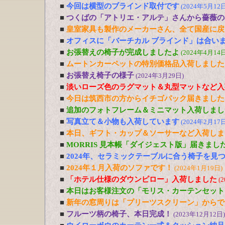
■
今回は横型のブラインド取付です
(2024年5月12日
■
つくばの「アトリエ・アルテ」さんから薔薇の
■
皇室家具も製作のメーカーさん、全て国産に戻
■
オフィスに「バーチカル ブラインド」は合い
■
お張替えの椅子が完成しましたよ
(2024年4月14日
■
ムートンカーペットの特別価格品入荷しました
■
お張替え椅子の様子
(2024年3月29日)
■
淡いローズ色のラグマット＆丸型マットなど入
■
今日は筑西市の方からイチゴパック届きました
■
追加のフォトフレーム＆ミニマット入荷しまし
■
写真立て＆小物も入荷しています
(2024年2月17日
■
本日、ギフト・カップ＆ソーサーなど入荷しま
■
MORRIS 見本帳「ダイジェスト版」届きまし
■
2024年、セラミックテーブルに合う椅子を見
■
2024年１月入荷のソファです！
(2024年1月19日)
■
「ホテル仕様のダウンピロー」入荷しました
(
■
本日はお客様注文の「モリス・カーテンセット
■
新年の窓周りは「プリーツスクリーン」からで
■
フルーツ柄の椅子、本日完成！
(2023年12月12日)