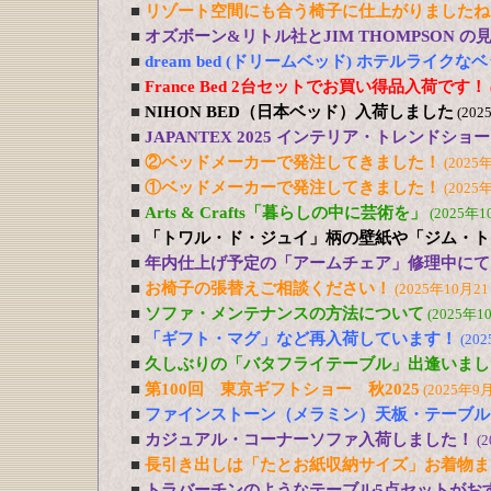
■
リゾート空間にも合う椅子に仕上がりましたね
■
オズボーン&リトル社とJIM THOMPSON 
■
dream bed (ドリームベッド) ホテルライ
■
France Bed 2台セットでお買い得品入荷です！
■
NIHON BED（日本ベッド）入荷しました
(202
■
JAPANTEX 2025 インテリア・トレンドショー
■
②ベッドメーカーで発注してきました！
(2025
■
①ベッドメーカーで発注してきました！
(2025
■
Arts & Crafts「暮らしの中に芸術を」
(2025年1
■
「トワル・ド・ジュイ」柄の壁紙や「ジム・ト
■
年内仕上げ予定の「アームチェア」修理中にて
■
お椅子の張替えご相談ください！
(2025年10月21
■
ソファ・メンテナンスの方法について
(2025年1
■
「ギフト・マグ」など再入荷しています！
(20
■
久しぶりの「バタフライテーブル」出逢いまし
■
第100回 東京ギフトショー 秋2025
(2025年9
■
ファインストーン（メラミン）天板・テーブル
■
カジュアル・コーナーソファ入荷しました！
(
■
長引き出しは「たとお紙収納サイズ」お着物ま
■
トラバーチンのようなテーブル5点セットがおす