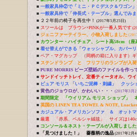
■
一般家具枠②で「ミニ・ＰＣデスク＆ワゴン」
■
一般家具枠で「伸長式・テーブル」選んでみま
■
２２年前の椅子を再生中！
(2017年5月25日)
■
スツールは ブラウン×PINKが一番人気です
(2
■
ジェニファーテイラー、小物入荷しました
(20
■
カウンター・ハイチェア、シート高58cm （
■
着せ替えができる「ウォッシャブル、カバーリ
■
ペア・マグカップ （同柄の箱に入ります）ギ
■
ステンドランプ と フリフリのランプが入荷
■
PURE MORRIS ビーズ壁紙のファイルを作
■
サンドイッチトレイ、定番ティータオル、ウイ
■
ピュア モリス 「いちご泥棒・刺繍」 クッシ
■
黄色のジョウロが、かわいい・・・
(2017年3月2
■
期間限定 「ウイリアム モリス ショップ」 
■
英国の LINEN TEA TOWEL & NOTE, Loacker
■
カジュアル・アメリカンソファ ＆ オットマ
■
厳選 「赤系、ペルシャ絨毯」 サイズは140cm
■
コンソール＆ネスト・テーブルが入荷しました
■
「見つけました！」 薔薇柄の逸品
(2017年2月4