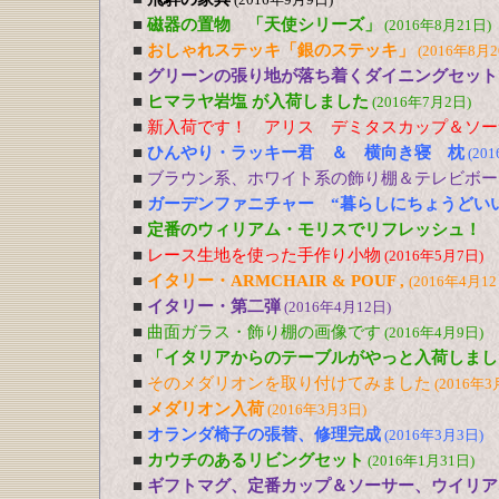
■
磁器の置物 「天使シリーズ」
(2016年8月21日)
■
おしゃれステッキ「銀のステッキ」
(2016年8月2
■
グリーンの張り地が落ち着くダイニングセット
■
ヒマラヤ岩塩 が入荷しました
(2016年7月2日)
■
新入荷です！ アリス デミタスカップ＆ソー
■
ひんやり・ラッキー君 ＆ 横向き寝 枕
(20
■
ブラウン系、ホワイト系の飾り棚＆テレビボー
■
ガーデンファニチャー “暮らしにちょうどい
■
定番のウィリアム・モリスでリフレッシュ！
■
レース生地を使った手作り小物
(2016年5月7日)
■
イタリー・ARMCHAIR & POUF ,
(2016年4月12
■
イタリー・第二弾
(2016年4月12日)
■
曲面ガラス・飾り棚の画像です
(2016年4月9日)
■
「イタリアからのテーブルがやっと入荷しまし
■
そのメダリオンを取り付けてみました
(2016年3
■
メダリオン入荷
(2016年3月3日)
■
オランダ椅子の張替、修理完成
(2016年3月3日)
■
カウチのあるリビングセット
(2016年1月31日)
■
ギフトマグ、定番カップ＆ソーサー、ウイリア