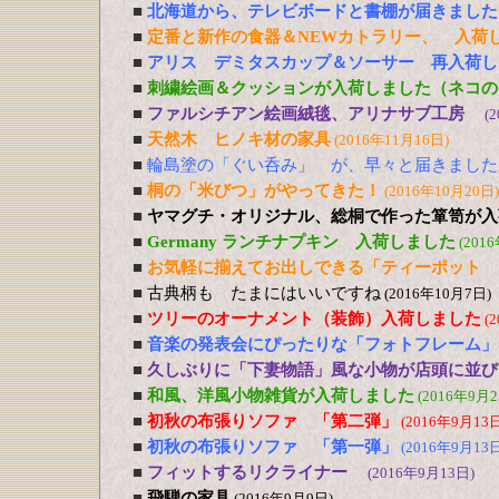
■
北海道から、テレビボードと書棚が届きました
■
定番と新作の食器＆NEWカトラリー、 入荷
■
アリス デミタスカップ＆ソーサー 再入荷し
■
刺繍絵画＆クッションが入荷しました（ネコの
■
ファルシチアン絵画絨毯、アリナサブ工房
(
■
天然木 ヒノキ材の家具
(2016年11月16日)
■
輪島塗の「ぐい呑み」 が、早々と届きました
■
桐の「米びつ」がやってきた！
(2016年10月20日)
■
ヤマグチ・オリジナル、総桐で作った箪笥が入
■
Germany ランチナプキン 入荷しました
(201
■
お気軽に揃えてお出しできる「ティーポット 
■
古典柄も たまにはいいですね
(2016年10月7日)
■
ツリーのオーナメント（装飾）入荷しました
(
■
音楽の発表会にぴったりな「フォトフレーム」
■
久しぶりに「下妻物語」風な小物が店頭に並び
■
和風、洋風小物雑貨が入荷しました
(2016年9月2
■
初秋の布張りソファ 「第二弾」
(2016年9月13日
■
初秋の布張りソファ 「第一弾」
(2016年9月13日
■
フィットするリクライナー
(2016年9月13日)
■
飛騨の家具
(2016年9月9日)