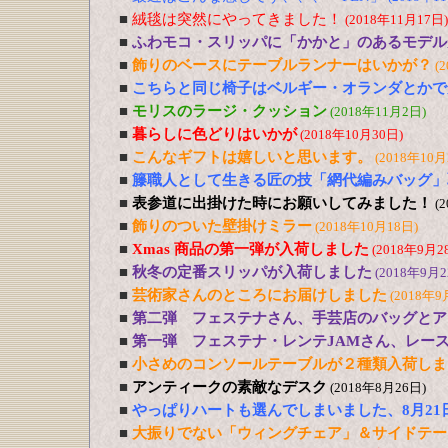
■
絨毯は突然にやってきました！
(2018年11月17日)
■
ふわモコ・スリッパに「かかと」のあるモデル
■
飾りのベースにテーブルランナーはいかが？
(
■
こちらと同じ椅子はベルギー・オランダとかで
■
モリスのラージ・クッション
(2018年11月2日)
■
暮らしに色どりはいかが
(2018年10月30日)
■
こんなギフトは嬉しいと思います。
(2018年10月
■
籐職人として生きる匠の技「網代編みバッグ」
■
表参道に出掛けた時にお願いしてみました！
(
■
飾りのついた壁掛けミラー
(2018年10月18日)
■
Xmas 商品の第一弾が入荷しました
(2018年9月2
■
秋冬の定番スリッパが入荷しました
(2018年9月2
■
芸術家さんのところにお届けしました
(2018年9
■
第二弾 フェステナさん、手芸店のバッグとア
■
第一弾 フェステナ・レンテJAMさん、レー
■
小さめのコンソールテーブルが２種類入荷しま
■
アンティークの素敵なデスク
(2018年8月26日)
■
やっぱりハートも選んでしまいました、8月21
■
大振りでない「ウィングチェア」＆サイドテー