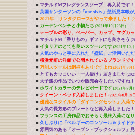
■
マチルドMフレグランスソープ 再入荷です！
■
英国サンダーソンの「one sixty」壁紙見本帳
■
2021年 サンタクロースがやって来ました！
(
■
ガーデンベンチと小物たち
(2021年10月23日)
■
テーブルの彩り、ペーパー、カップ、マグカッ
■
マチルドM「香りもの」ギフトにも良さそう
(2
■
イタリアのとても良いスツールです
(2021年10月
■
人気のやっと手に入れた「壁紙」ご活用いただ
■
横浜元町の洋館で公開されているブランドです
■
万能スツールは網柄もありですよね
(2021年9月1
■
とてもカッコいい「一人掛け」届きました
(20
■
大子漆の作品でいつか販売会をしたいですね！
■
ホワイトカラーのテレビボードです
(2021年9月1
■
クイーン・ベッド入荷しました！
(2021年8月19日
■
優雅なスタイルの「ダイニングセット」入荷で
■
人気の長方形のプレートなど再入荷しました！
■
フランスの工房作品でおそらく最終入荷になり
■
久しぶりに「ベルギーのコンソール＆サイドテ
■
雰囲気のある「オープン・ブックシェルフ」見