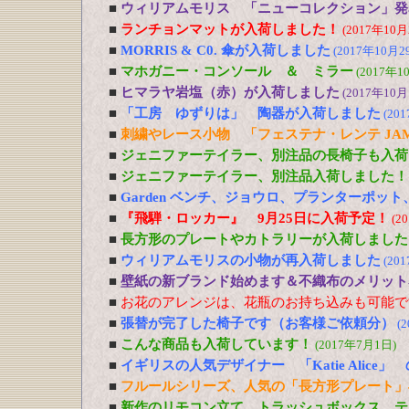
■
ウィリアムモリス 「ニューコレクション」発
■
ランチョンマットが入荷しました！
(2017年10月
■
MORRIS & C0. 傘が入荷しました
(2017年10月2
■
マホガニー・コンソール ＆ ミラー
(2017年1
■
ヒマラヤ岩塩（赤）が入荷しました
(2017年10月
■
「工房 ゆずりは」 陶器が入荷しました
(20
■
刺繍やレース小物 「フェステナ・レンテ JA
■
ジェニファーテイラー、別注品の長椅子も入荷
■
ジェニファーテイラー、別注品入荷しました！
■
Garden ベンチ、ジョウロ、プランターポッ
■
『飛騨・ロッカー』 9月25日に入荷予定！
(2
■
長方形のプレートやカトラリーが入荷しました
■
ウィリアムモリスの小物が再入荷しました
(20
■
壁紙の新ブランド始めます＆不織布のメリット
■
お花のアレンジは、花瓶のお持ち込みも可能で
■
張替が完了した椅子です（お客様ご依頼分）
(
■
こんな商品も入荷しています！
(2017年7月1日)
■
イギリスの人気デザイナー 「Katie Alic
■
フルールシリーズ、人気の「長方形プレート」
■
新作のリモコン立て、トラッシュボックス、テ