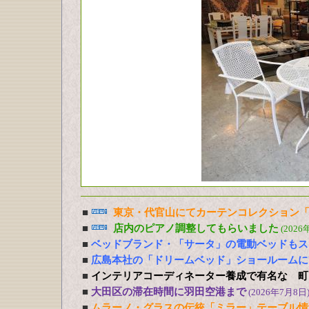
■
東京・代官山にてカーテンコレクション「
■
店内のピアノ調整してもらいました
(2026
■
ベッドブランド・「サータ」の電動ベッドもス
■
広島本社の「ドリームベッド」ショールームに
■
インテリアコーディネーター養成で有名な 町
■
大田区の滞在時間に羽田空港まで
(2026年7月8日
■
ムラーノ・グラスの伝統「ミラー」テーブル情