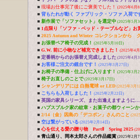
■
現場お仕事完了後にご褒美でした！
(2025年6月8
■
背もたれが動く ファブリック・ソファ 入荷で
■
新作展で「ソファセット」を選定中
(2025年5月3
■
1点限り「ソファ・ベッド・テーブルなど」お
■
2025 Autumn and Winter コレクションか
■
お張替ペア椅子の完成！
(2025年5月10日)
■
G.W. 前に小物など補充できました！
(2025年4月
■
定番柄からのお張替え完成しました
(2025年4月3
■
お客様ご注文の鏡台です！
(2025年3月27日)
■
お椅子の準備・仕上げに入ります！
(2025年3月2
■
椅子お直しのことで
(2025年3月17日)
■
シャンデリアには 白熱電球 or LED
(2025年3月1
■
こちらも入荷しました！
(2025年2月22日)
■
英国の家具シリーズ、また出逢えますように…
■
ハプスブルク家の紋章・お菓子の都ウィーンか
■
2/14（金）因島の「デコポン」さんのこと
(202
■
空は繋がっている
(2025年2月14日)
■
心を伝える愛の贈り物 PartⅡ Spring 2025
(2
■
青山通り、岡本太郎さんの作品鑑賞
(2025年2月7