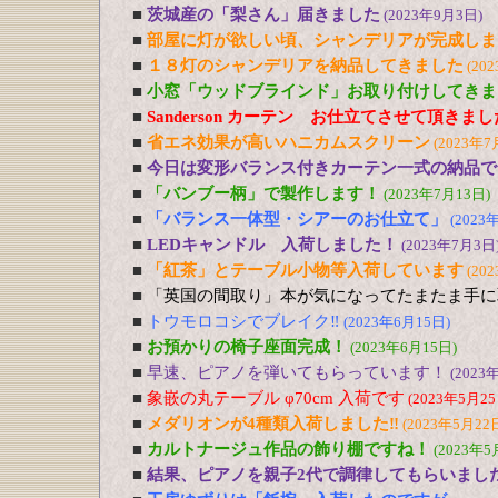
■
茨城産の「梨さん」届きました
(2023年9月3日)
■
部屋に灯が欲しい頃、シャンデリアが完成しま
■
１８灯のシャンデリアを納品してきました
(20
■
小窓「ウッドブラインド」お取り付けしてきま
■
Sanderson カーテン お仕立てさせて頂きま
■
省エネ効果が高いハニカムスクリーン
(2023年7
■
今日は変形バランス付きカーテン一式の納品で
■
「バンブー柄」で製作します！
(2023年7月13日)
■
「バランス一体型・シアーのお仕立て」
(2023
■
LEDキャンドル 入荷しました！
(2023年7月3日
■
「紅茶」とテーブル小物等入荷しています
(20
■
「英国の間取り」本が気になってたまたま手に
■
トウモロコシでブレイク‼
(2023年6月15日)
■
お預かりの椅子座面完成！
(2023年6月15日)
■
早速、ピアノを弾いてもらっています！
(2023
■
象嵌の丸テーブル φ70cm 入荷です
(2023年5月25
■
メダリオンが4種類入荷しました‼
(2023年5月22
■
カルトナージュ作品の飾り棚ですね！
(2023年5
■
結果、ピアノを親子2代で調律してもらいまし