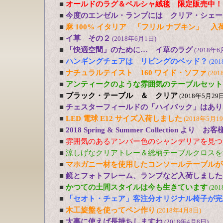
■
オールドのラグ＆ペルシャ絨毯 限定販売中！
■
今度のエンゼル・ランプには クリア・シェー
■
麻 100% イタリア 「フリル ナプキン」 入
■
イ草 その２
(2018年6月1日)
■
「快適空間」のために… イ草のラグ
(2018年6
■
ハンギングチェアは リビングのベッド？
(20
■
ナチュラルテイスト 160 ワイド・ソファ
(201
■
アンティークのような雰囲気のテーブルセット
■
ブラック・テーブル ＆ クリア
(2018年5月29日
■
チェスターフィールドの「ハイバック」はあり
■
LED 電球 E12 サイズ入荷しました
(2018年5月1
■
2018 Spring & Summer Collection より お
■
雰囲気のあるアンバー色のシャンデリアを見つ
■
涼しげなクリアトレー＆総柄テーブルクロスを
■
マホガニー材を使用したコンソールテーブルが
■
鏡とフォトフレーム、ランプなど入荷しました
■
かつての土間スタイルは今も生きています
(20
■
「セオト・チェア」客注分オリジナル椅子が完
■
木工旋盤を使ってペン作り
(2018年4月8日)
■
大事に使えば長持ちしますね
(2018年4月8日)