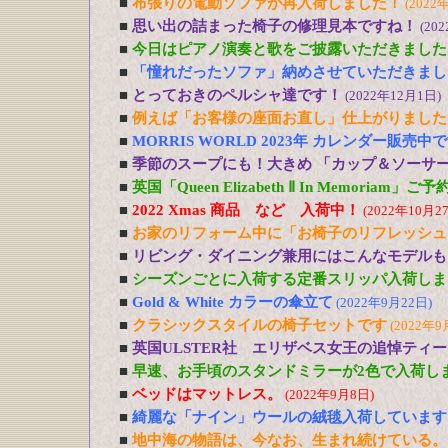
■
布張りの電動ソファが再入荷しました！
(2022
■
思い出の詰まった椅子の修理見本ですね！
(20
■
今日はピアノ演奏と歌をご披露いただきました
■
「憧れだったソファ」納めさせていただきまし
■
とっておきのペルシャ達です！
(2022年12月1日)
■
例えば「お客様の座面お直し」仕上がりました
■
MORRIS WORLD 2023年 カレンダー販売中
■
季節のスープにも！大きめ 「カップ＆ソーサ
■
英国「Queen Elizabeth Ⅱ In Memoriam」
■
2022 Xmas 商品 など 入荷中！
(2022年10月2
■
お家のリフォーム中に「お椅子のリフレッシュ
■
リビング・ダイニング兼用にはこんなモデルも
■
シーズンごとに入荷する定番スリッパ入荷しま
■
Gold & White カラーの傘立て
(2022年9月22日)
■
クラシックスタイルの椅子セットです
(2022年9
■
英国ULSTER社 エリザベス女王の追悼ティ
■
早速、お手頃のスタンドミラーが2色で入荷し
■
ベッドはマットレス。
(2022年9月8日)
■
綺麗な「ナイン」ウールの絨毯入荷しています
■
地中海の物語は、今なお、生まれ続けている。