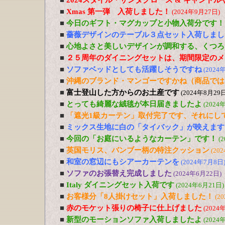
■
2024スタイル・サンタクロース & キャンド
■
Xmas 第一弾 入荷しました！
(2024年9月27日)
■
今日のギフト・マグカップと小物入荷分です！
■
薔薇デザインのテーブル３点セット入荷しまし
■
心地よさと美しいデザインが調和する、くつろ
■
２５周年のダイニングセットは、期間限定のメ
■
ソファベッドとしても活躍しそうですね
(2024
■
沖縄のブランド・マンゴーですかね（商品では
■
富士登山した方からのお土産です
(2024年8月29日
■
とっても綺麗な絨毯が本日届きましたよ
(2024
■
「遮光1級カーテン」取付完了です、それにし
■
ミックス生地に白の「タイバック」が映えます
■
今回の「お庭にいるようなカーテン」です！
(
■
英国モリス、バンブー柄の特注クッション
(20
■
和室の窓辺にもシアーカーテンを
(2024年7月8日
■
ソファのお張替え完成しました
(2024年6月22日)
■
Italy ダイニングセット入荷です
(2024年6月21日)
■
お客様分「8人掛けセット」入荷しました！
(2
■
赤のモケット張りの椅子に仕上げました
(2024
■
新型のモーションソファ入荷しましたよ
(2024