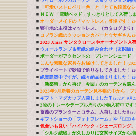
■
ウイローボウのカーテン一式＆クッション納品
■
「可愛いストロベリー色」と「とても綺麗なシ
■
ＮＥＷ 「電動ベッド」すっきりとして入荷し
■
オーダーメイドの「マットレス」登場です！
(
■
寝心地の主役はマットレス。（カタログより）
■
コブラン織のクッションカバーとウサギさん
(
■
2023 Xmas サンタクロースやオーナメント入
■
ウォールランプ＆壁紙の組み合わせ（玄関編）
■
ボーダーがアクセントの「プレーンシェード」
■
こんな素敵な家具をお届けしてきました！
(20
■
プライベートで砂沼で釣りをしてきました！
(
■
絶賛建築中ですが、続々納品始まりました！
(
■
「新築時」から再び「今回」のカーテンも選ん
■
2023年9月新着のカーテン見本帳の中から「
■
ギフト・マグカップ入荷しました❣
(2023年9月2
■
2段のトレーやテーブル周りの小物入荷中です
■
薔薇のプランターとコラム、入荷しました‼
(2
■
ギフトショーの「フォトフレーム」や「LED
■
色合いも良い「ハイバック＋シェーズロング」
■
「シルク絨毯」が久しぶりに玄関サイズから揃