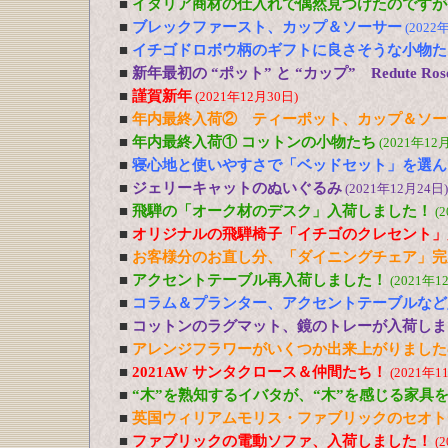
■
イタリア商材の仕入れで偶然見つけたのですが
■
ブレックファースト、カップ＆ソーサー
(2022
■
イチゴドロボウ柄のギフトに良さそうな小物た
■
新年最初の “ポット” と “カップ” Redute R
■
謹賀新年
(2021年12月30日)
■
年内最終入荷② ティーポット、カップ＆ソー
■
年内最終入荷① コットンの小物たち
(2021年12
■
寝心地と使いやすさで「ベッドセット」を選ん
■
ジェリーキャットのぬいぐるみ
(2021年12月24日)
■
飛騨の「オーク材のデスク」入荷しました！
(
■
オリジナルの飛騨椅子「イチゴのクレセント」
■
お客様分のお直し分、「ダイニングチェア」完
■
アクセントテーブル再入荷しました！
(2021年1
■
コラム＆プランター、アクセントテーブルなど
■
コットンのラグマット、鏡のトレーが入荷しま
■
アレンジフラワーがいくつか出来上がりました
■
2021AW サンタクロース＆仲間たち！
(2021年1
■
“木”を熟知するイバタが、“木”を感じる家具
■
英国ウィリアムモリス・ファブリックのセオト
■
ファブリックの電動ソファ、入荷しました！
(