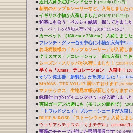
■
近日入荷予定①ベッドセット
(2020年1月27日)
■
新柄のカップ＆ソーサーなど、入荷しました
(
■
イギリス小物が入荷しました
(2019年12月22日)
■
和室にも合う「ペルシャ絨毯」探してきました
■
カーペットの追加入荷です
(2019年11月15日)
■
カーペット （160 cm x 230 cm） 入荷しました
■
フレンチ・グレー色を中心に小物が入荷中‼
(2
■
お花柄模様の「カップ＆ソーサー」が入荷しま
■
クリスマス・デコレーション 追加入荷してお
■
シーズン・スリッパが入荷しました！
(2019年1
■
早くも「Xmas」デコレーション 入荷中！
(2
■
オゾン発生器「新製品」が出来ました！
(2019
■
MANAS - TEX VOL.17 届いております
(2019年
■
マナテックス 生地見本帳が新しくなります
(
■
鏡面仕上げのダイニングセットが入荷しました
■
英国ガーデンの趣にも（モリスの新作で）
(20
■
「トワルドジュイ」ブルー・シェードが入荷し
■
BLUE & ROSE 「ストーンウェア」入荷しま
■
ウィリアムモリスの「くまモデル」
(2019年8月7
■
薔薇のモチーフが付いた照明器具です
(2019年8