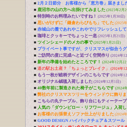
■
2月２日節分 お客様から「恵方巻」届きまし
■
鹿沼市の山の方へ出掛けてみました
(2025年2月2
■
特別時のお料理みたいですね！
(2025年1月30日)
■
思いがけずに「鎌倉わらびもち」でした
(2025
■
赤城山の麓であれやこれやでリフレッシュして
■
珈琲とクッキーでちょっと一息
(2025年1月21日)
■
ツインシェードのメカの事で
(2025年1月21日)
■
プライベート事ですが、クリスマスが似合うグ
■
ご訪問の度に完成へと近づく空間作り
(2024年1
■
新年の準備を始めたところです！
(2024年12月22
■
道の駅お土産？「ちょっとブレイク」
(2024年1
■
もう一枚が総柄デザインのこちらです
(2024年1
■
オリジナル絨毯入荷しました
(2024年12月1日)
■
40数年前に製造された椅子がこちらです
(2024
■
弊社のクリスマスツリーをウィンドウに飾りま
■
こちらの丸テーブル、飾り台にもティーテーブ
■
人気の「ダウンピロー・リフワージュ」入荷し
■
お客様のお張替えソファ仕上がりました
(2024
■
GOOD DESIGN ハイバックチェア＆スツー