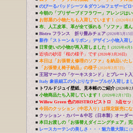
■
のびーるパッドシーツ＆ダウンinフェザーピ
■
今朝の「プリザーブドフラワー」アレンジはい
■
お部屋の小物たちも入荷しています！
(2026年6
■
布、人工皮革、革が全て張れる「ソファ」選ん
■
Bistro フランス 折り畳みチェア
(2026年5月15日
■
新作「ストーン＆リボン」デザイン小物入荷し
■
日常使いの小物が再入荷しました！
(2026年4月1
■
近頃の砂沼「桜の様子」です
(2026年3月26日)
■
本日は「お張替え修理のソファ」を納品いたし
■
「お張替え椅子納品」の様子
(2026年3月7日)
■
王冠マークの「ケーキスタンド」とプレート入
■
Italy 象嵌細工の小ぶりなテーブルが入荷しま
■
トワルドジュイ壁紙、見本帳のご紹介
(2026年2
■
小物商品たち入荷しています！
(2026年2月17日)
■
Willow Green 色のBISTROビストロ 3点
■
今回のクッション（中芯入り）は限定販売にな
■
クッション・カバー＆中芯（日本製）オーダー
■
本日お渡しの「お張替えダイニングチェア」完
■
レースカーテンの美しさ・・・魅力最大限に
(