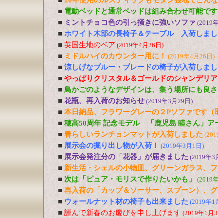
■
20年使用のルスティックもモダン張地でこん
■
電動ベッドと通常ベッドは組み合わせ可能です
■
ミントチョコ色の引っ掻きに強いソファ
(2019
■
ホワイト木部の長椅子＆テーブル 入荷しまし
■
英国生地のベア
(2019年4月26日)
■
ミドルハイのカウンター用に！
(2019年4月26日)
■
涼しげなブルー・ブレードの椅子が入荷しまし
■
やっぱりクリスタル＆ゴールドのシャンデリア
■
鳥かごのようなデザインは、集う場所にも良さ
■
花瓶、再入荷のお知らせ
(2019年3月29日)
■
本日納品、フラワーグレーの２Pソファです（
■
穂高50周年 記念モデル 「鹿児島 睦さん」
■
春らしいランチョンマットが入荷しました
(20
■
展示会の掘り出し物が入荷！
(2019年3月1日)
■
展示会発注分の「花器」が届きました
(2019年3
■
新生活・シェルの小物皿、グリーンガラス、フ
■
次は「ピュア・モリスで作りたいかも」
(2019
■
再入荷の「カップ＆ソーサー、スプーン）、グ
■
ウォールナット材の椅子も出来ました
(2019年1
■
謹んで新春のお慶びを申し上げます
(2019年1月3