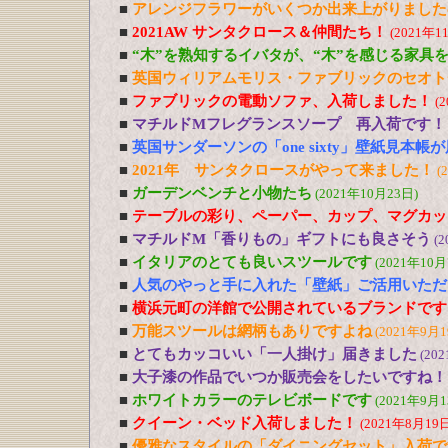
■
アレンジフラワーがいくつか出来上がりました
■
2021AW サンタクロース＆仲間たち！
(2021年1
■
“木”を熟知するイバタが、“木”を感じる家具
■
英国ウィリアムモリス・ファブリックのセオト
■
ファブリックの電動ソファ、入荷しました！
(
■
マチルドMフレグランスソープ 再入荷です！
■
英国サンダーソンの「one sixty」壁紙見本帳
■
2021年 サンタクロースがやって来ました！
(
■
ガーデンベンチと小物たち
(2021年10月23日)
■
テーブルの彩り、ペーパー、カップ、マグカッ
■
マチルドM「香りもの」ギフトにも良さそう
(2
■
イタリアのとても良いスツールです
(2021年10月
■
人気のやっと手に入れた「壁紙」ご活用いただ
■
横浜元町の洋館で公開されているブランドです
■
万能スツールは網柄もありですよね
(2021年9月1
■
とてもカッコいい「一人掛け」届きました
(20
■
大子漆の作品でいつか販売会をしたいですね！
■
ホワイトカラーのテレビボードです
(2021年9月1
■
クイーン・ベッド入荷しました！
(2021年8月19日
■
優雅なスタイルの「ダイニングセット」入荷で