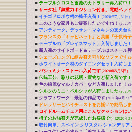
■
テーブルクロスと薔薇のカトラリー再入荷中！
■
サータ社「無重力ポジション付き」電動ベッド
■
イチゴドロボウ柄の椅子入荷！
(2020年7月31日)
■
このような家具もご提案したいですね！
(2020
■
アンティーク、デッサン・マネキンの支え台を
■
フランスの「キャビネット」と英国「子供椅子
■
テーブルの「プレイスマット」入荷しました！
■
新入荷のサイドボード＆テーブルはスチール脚
■
シェーズロングに組み替え可能なソファです
(
■
ホワイトオーク材のダイニングセット入荷しま
■
パシュミナ・ストール入荷です
(2020年5月5日)
■
伝統工芸、彩りの花瓶・置物など新入荷です！
■
色の綺麗なマルチカバーなど入荷しました！
(
■
シルクのミニ・ペルシャが入荷しました
(2020
■
クラフトワーク、最近の作品です
(2020年4月27日
■
ドレッサーとハイチェストをお揃いで納品しま
■
ロイドルームチェア用にこんなクッションはい
■
椅子のお張替えが完成したお客様です
(2020年3
■
取付簡単、スペイン クリスタル シャンデリア
■
レース使いの小物たち「追加入荷」してます！