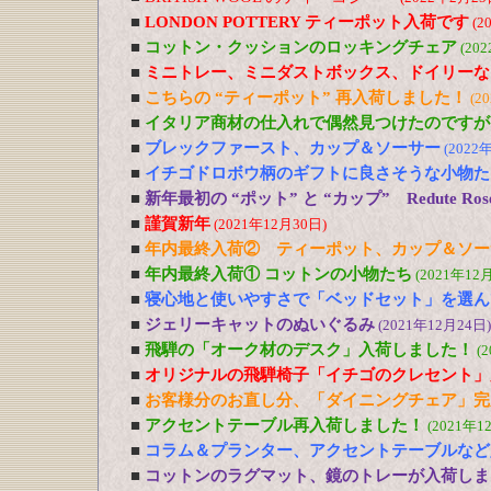
■
LONDON POTTERY ティーポット入荷です
(2
■
コットン・クッションのロッキングチェア
(20
■
ミニトレー、ミニダストボックス、ドイリーな
■
こちらの “ティーポット” 再入荷しました！
(2
■
イタリア商材の仕入れで偶然見つけたのですが
■
ブレックファースト、カップ＆ソーサー
(2022
■
イチゴドロボウ柄のギフトに良さそうな小物た
■
新年最初の “ポット” と “カップ” Redute R
■
謹賀新年
(2021年12月30日)
■
年内最終入荷② ティーポット、カップ＆ソー
■
年内最終入荷① コットンの小物たち
(2021年12
■
寝心地と使いやすさで「ベッドセット」を選ん
■
ジェリーキャットのぬいぐるみ
(2021年12月24日)
■
飛騨の「オーク材のデスク」入荷しました！
(
■
オリジナルの飛騨椅子「イチゴのクレセント」
■
お客様分のお直し分、「ダイニングチェア」完
■
アクセントテーブル再入荷しました！
(2021年1
■
コラム＆プランター、アクセントテーブルなど
■
コットンのラグマット、鏡のトレーが入荷しま