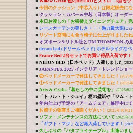
■
Willow Green 色のBISTROビストロ 3点
■
今回のクッション（中芯入り）は限定販売にな
■
クッション・カバー＆中芯（日本製）オーダー
■
本日お渡しの「お張替えダイニングチェア」完
■
レースカーテンの美しさ・・・魅力最大限に
(
■
リゾート空間にも合う椅子に仕上がりましたね
■
オズボーン&リトル社とJIM THOMPSON 
■
dream bed (ドリームベッド) ホテルライ
■
France Bed 2台セットでお買い得品入荷です！
■
NIHON BED（日本ベッド）入荷しました
(202
■
JAPANTEX 2025 インテリア・トレンドショー
■
②ベッドメーカーで発注してきました！
(2025
■
①ベッドメーカーで発注してきました！
(2025
■
Arts & Crafts「暮らしの中に芸術を」
(2025年1
■
「トワル・ド・ジュイ」柄の壁紙や「ジム・ト
■
年内仕上げ予定の「アームチェア」修理中にて
■
お椅子の張替えご相談ください！
(2025年10月21
■
ソファ・メンテナンスの方法について
(2025年1
■
「ギフト・マグ」など再入荷しています！
(20
■
久しぶりの「バタフライテーブル」出逢いまし