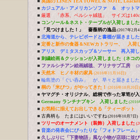
■
英国の LINEN TEA TOWEL & NOTE, Loacker
■
カジュアル・アメリカンソファ ＆ オットマ
■
厳選 「赤系、ペルシャ絨毯」 サイズは140cm
■
コンソール＆ネスト・テーブルが入荷しました
■
「見つけました！」 薔薇柄の逸品
(2017年2月4
■
北海道から、テレビボードと書棚が届きました
■
定番と新作の食器＆NEWカトラリー、 入荷
■
アリス デミタスカップ＆ソーサー 再入荷し
■
刺繍絵画＆クッションが入荷しました（ネコの
■
ファルシチアン絵画絨毯、アリナサブ工房
(
■
天然木 ヒノキ材の家具
(2016年11月16日)
■
輪島塗の「ぐい呑み」 が、早々と届きました
■
桐の「米びつ」がやってきた！
(2016年10月20日)
■
ヤマグチ・オリジナル、総桐で作った箪笥が入
■
Germany ランチナプキン 入荷しました
(201
■
お気軽に揃えてお出しできる「ティーポット 
■
古典柄も たまにはいいですね
(2016年10月7日)
■
ツリーのオーナメント（装飾）入荷しました
(
■
音楽の発表会にぴったりな「フォトフレーム」
■
久しぶりに「下妻物語」風な小物が店頭に並び