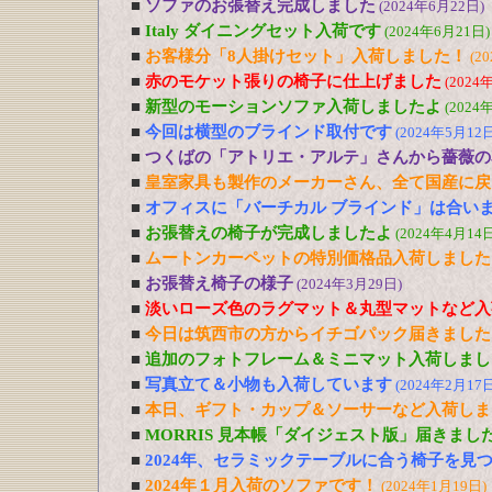
■
ソファのお張替え完成しました
(2024年6月22日)
■
Italy ダイニングセット入荷です
(2024年6月21日)
■
お客様分「8人掛けセット」入荷しました！
(2
■
赤のモケット張りの椅子に仕上げました
(2024
■
新型のモーションソファ入荷しましたよ
(2024
■
今回は横型のブラインド取付です
(2024年5月12日
■
つくばの「アトリエ・アルテ」さんから薔薇の
■
皇室家具も製作のメーカーさん、全て国産に戻
■
オフィスに「バーチカル ブラインド」は合い
■
お張替えの椅子が完成しましたよ
(2024年4月14日
■
ムートンカーペットの特別価格品入荷しました
■
お張替え椅子の様子
(2024年3月29日)
■
淡いローズ色のラグマット＆丸型マットなど入
■
今日は筑西市の方からイチゴパック届きました
■
追加のフォトフレーム＆ミニマット入荷しまし
■
写真立て＆小物も入荷しています
(2024年2月17日
■
本日、ギフト・カップ＆ソーサーなど入荷しま
■
MORRIS 見本帳「ダイジェスト版」届きまし
■
2024年、セラミックテーブルに合う椅子を見
■
2024年１月入荷のソファです！
(2024年1月19日)