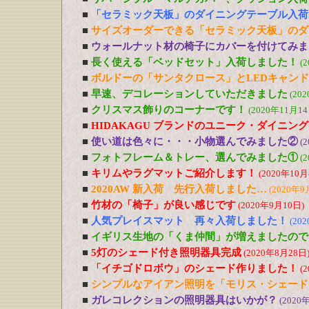
■
「セラミック天板」のダイニングテーブル入荷
■
サイズオーダーできる「セラミック天板」のダ
■
ウォールナット材の椅子にカバーを付けてみま
■
長く使える「ベッドセット」入荷しました！
(
■
ボルドーの「サンタクロース」とLEDキャン
■
早速、デコレーションしていただきました
(20
■
クリスマス飾りのコーナーです！
(2020年11月14
■
HIDAKAGU ブランドのユニーク・ダイニン
■
使い道は色々に・・・小物選んでみました②
(
■
フォトフレーム＆トレー、選んでみました①
(
■
キリムやラグマットご紹介します！
(2020年10月
■
2020AW 新入荷 先行入荷しました…
(2020年9
■
竹材の「椅子」が良い感じです
(2020年9月10日)
■
人気プレイスマット 再々入荷しました！
(20
■
イギリス生地の「くま仲間」が増えましたので
■
5灯のシェード付き照明器具完成
(2020年8月28日
■
「イチゴドロボウ」のシェード作りました！
(
■
シンプルなアイアン照明を「モリス・シェード
■
ガレコレクションの照明器具はいかが？
(2020