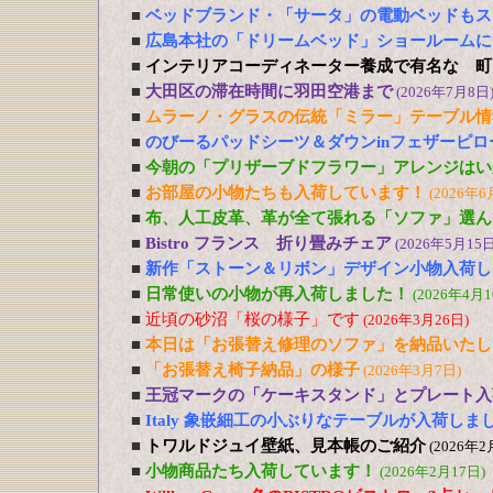
■
ベッドブランド・「サータ」の電動ベッドもス
■
広島本社の「ドリームベッド」ショールームに
■
インテリアコーディネーター養成で有名な 町
■
大田区の滞在時間に羽田空港まで
(2026年7月8日
■
ムラーノ・グラスの伝統「ミラー」テーブル情
■
のびーるパッドシーツ＆ダウンinフェザーピ
■
今朝の「プリザーブドフラワー」アレンジはい
■
お部屋の小物たちも入荷しています！
(2026年6
■
布、人工皮革、革が全て張れる「ソファ」選ん
■
Bistro フランス 折り畳みチェア
(2026年5月15日
■
新作「ストーン＆リボン」デザイン小物入荷し
■
日常使いの小物が再入荷しました！
(2026年4月1
■
近頃の砂沼「桜の様子」です
(2026年3月26日)
■
本日は「お張替え修理のソファ」を納品いたし
■
「お張替え椅子納品」の様子
(2026年3月7日)
■
王冠マークの「ケーキスタンド」とプレート入
■
Italy 象嵌細工の小ぶりなテーブルが入荷しま
■
トワルドジュイ壁紙、見本帳のご紹介
(2026年2
■
小物商品たち入荷しています！
(2026年2月17日)