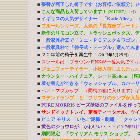
■
張替が完了した椅子です（お客様ご依頼分）
(
■
こんな商品も入荷しています！
(2017年7月1日)
■
イギリスの人気デザイナー 「Katie Alic
■
フルールシリーズ、人気の「長方形プレート」
■
新作のリモコン立て、トラッシュボックス、テ
■
一般家具枠②で「ミニ・ＰＣデスク＆ワゴン」
■
一般家具枠で「伸長式・テーブル」選んでみま
■
２２年前の椅子を再生中！
(2017年5月25日)
■
スツールは ブラウン×PINKが一番人気です
(2
■
ジェニファーテイラー、小物入荷しました
(20
■
カウンター・ハイチェア、シート高58cm （
■
着せ替えができる「ウォッシャブル、カバーリ
■
ペア・マグカップ （同柄の箱に入ります）ギ
■
ステンドランプ と フリフリのランプが入荷
■
PURE MORRIS ビーズ壁紙のファイルを作
■
サンドイッチトレイ、定番ティータオル、ウイ
■
ピュア モリス 「いちご泥棒・刺繍」 クッシ
■
黄色のジョウロが、かわいい・・・
(2017年3月2
■
期間限定 「ウイリアム モリス ショップ」 