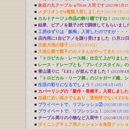
■
象嵌の丸テーブル φ70cm 入荷です
(2023年5月25
■
メダリオンが4種類入荷しました‼
(2023年5月22
■
カルトナージュ作品の飾り棚ですね！
(2023年5
■
結果、ピアノを親子2代で調律してもらいまし
■
工房ゆずりは「飯椀」入荷したのですが・・・
■
店内用に1台ピアノを譲り受けました（5月22
■
北条大池の様子
(2023年5月18日)
■
大池公園で親子のカメさんがやってきた
(2023
■
「トロピカル・レース柄」仕立て上がりました
■
レース・ドレープとも「ブレイクスタイル」の
■
青山通りに「LEI」が並んでました！
(2023年4
■
「トロピカル・リーフ柄」のジャガード織、シ
■
生活の彩りになるでしょう！
(2023年4月14日)
■
カバーリングの「新作・長椅子」入荷しました
■
目線に近い高さでもあり、透明球でないLED
■
プライベートで、リフレッシュ②
(2023年3月19日
■
プライベートで、リフレッシュ！
(2023年3月19日
■
テーブル周りの小物など入荷中！
(2023年3月17日
■
ダイニングチェア用クッション＆角型クッショ