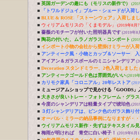
■
英国ガーデンの趣にも（モリスの新作で）
(20
■
「トワルドジュイ」ブルー・シェードが入荷し
■
BLUE & ROSE 「ストーンウェア」入荷しま
■
ウィリアムモリスの「くまモデル」
(2019年8月7
■
薔薇のモチーフが付いた照明器具です
(2019年8
■
陶花の付いた、ムラノガラス・コンポート
(20
■
インポート小物の会社から壁掛けミラーが入荷
■
アンティーク風・小物とカップ＆ソーサー 入
■
アイアン＆ガラスボールのミニシャンデリア
(
■
Decoration スタンドミラー、2色入荷しました
■
アンティークゴールド色は雰囲気がいい
(2019
■
カリモク家具「コロニアル」20年レストア
(20
■
ミュージアムショップで見かける「GOODS」
■
大きさが良いトレー・フォトフレーム・グラス
■
今度のシャンデリアは軽量タイプで琥珀色
(20
■
３灯シャンデリアは、ピンク色のガラス飾り付
■
オーバル・ミラーの納品事例になりますが・・
■
ウイリアムモリス新作・先ずはテキスタイル見
■
梅雨が明ければ 青空に白い椅子！
(2019年6月1