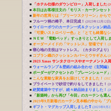
■
「ホテル仕様のダウンピロー」入荷しました
(
■
本日はお客様注文の「モリス・カーテンセット
■
新年の窓周りは「プリーツスクリーン」からで
■
フルーツ柄の椅子、本日完成！
(2023年12月12日)
■
ウイローボウのカーテン一式＆クッション納品
■
「可愛いストロベリー色」と「とても綺麗なシ
■
ＮＥＷ 「電動ベッド」すっきりとして入荷し
■
オーダーメイドの「マットレス」登場です！
(
■
寝心地の主役はマットレス。（カタログより）
■
コブラン織のクッションカバーとウサギさん
(
■
2023 Xmas サンタクロースやオーナメント入
■
ウォールランプ＆壁紙の組み合わせ（玄関編）
■
ボーダーがアクセントの「プレーンシェード」
■
こんな素敵な家具をお届けしてきました！
(20
■
プライベートで砂沼で釣りをしてきました！
(
■
絶賛建築中ですが、続々納品始まりました！
(
■
「新築時」から再び「今回」のカーテンも選ん
■
2023年9月新着のカーテン見本帳の中から「
■
ギフト・マグカップ入荷しました❣
(2023年9月2