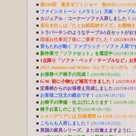
■
第100回 東京ギフトショー 秋2025
(2025年9
■
ファインストーン（メラミン）天板・テーブル
■
カジュアル・コーナーソファ入荷しました！
(
■
長引き出しは「たとお紙収納サイズ」お着物ま
■
トラバーチンのようなテーブル5点セットがおす
■
現場お仕事完了後にご褒美でした！
(2025年6月8
■
背もたれが動く ファブリック・ソファ 入荷で
■
新作展で「ソファセット」を選定中
(2025年5月3
■
1点限り「ソファ・ベッド・テーブルなど」お
■
2025 Autumn and Winter コレクションか
■
お張替ペア椅子の完成！
(2025年5月10日)
■
G.W. 前に小物など補充できました！
(2025年4月
■
定番柄からのお張替え完成しました
(2025年4月3
■
お客様ご注文の鏡台です！
(2025年3月27日)
■
お椅子の準備・仕上げに入ります！
(2025年3月2
■
椅子お直しのことで
(2025年3月17日)
■
シャンデリアには 白熱電球 or LED
(2025年3月1
■
こちらも入荷しました！
(2025年2月22日)
■
英国の家具シリーズ、また出逢えますように…