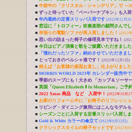
■
午前中の「クリスタル・シャンデリア」で ～20
■
ずっと待っていた「ペーパーナプキン」も入荷
■
年内最終の定番スリッパ入荷です
(2022年12月26
■
窓辺に「トロフィー」吹奏楽部の顧問さんでし
■
布張りの電動ソファが再入荷しました！
(2022
■
思い出の詰まった椅子の修理見本ですね！
(20
■
今日はピアノ演奏と歌をご披露いただきました
■
「憧れだったソファ」納めさせていただきまし
■
とっておきのペルシャ達です！
(2022年12月1日)
■
例えば「お客様の座面お直し」仕上がりました
■
MORRIS WORLD 2023年 カレンダー販売中
■
季節のスープにも！大きめ 「カップ＆ソーサ
■
英国「Queen Elizabeth Ⅱ In Memoriam」
■
2022 Xmas 商品 など 入荷中！
(2022年10月2
■
お家のリフォーム中に「お椅子のリフレッシュ
■
リビング・ダイニング兼用にはこんなモデルも
■
シーズンごとに入荷する定番スリッパ入荷しま
■
Gold & White カラーの傘立て
(2022年9月22日)
■
クラシックスタイルの椅子セットです
(2022年9