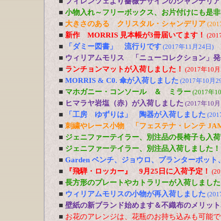
■
フィレンツェより薔薇デザインのシャンデリア
■
小物入れ～フリーボックス、お片付けにも是非
■
大きさのある クリスタル・シャンデリア
(20
■
新作 MORRIS 見本帳が3冊届いてます！
(20
■
「ダミー図書」 流行りです
(2017年11月24日)
■
ウィリアムモリス 「ニューコレクション」発
■
ランチョンマットが入荷しました！
(2017年10月
■
MORRIS & C0. 傘が入荷しました
(2017年10月2
■
マホガニー・コンソール ＆ ミラー
(2017年1
■
ヒマラヤ岩塩（赤）が入荷しました
(2017年10月
■
「工房 ゆずりは」 陶器が入荷しました
(20
■
刺繍やレース小物 「フェステナ・レンテ JA
■
ジェニファーテイラー、別注品の長椅子も入荷
■
ジェニファーテイラー、別注品入荷しました！
■
Garden ベンチ、ジョウロ、プランターポッ
■
『飛騨・ロッカー』 9月25日に入荷予定！
(2
■
長方形のプレートやカトラリーが入荷しました
■
ウィリアムモリスの小物が再入荷しました
(20
■
壁紙の新ブランド始めます＆不織布のメリット
■
お花のアレンジは、花瓶のお持ち込みも可能で