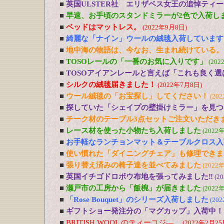
■
英国ULSTER社 エリザベス女王の追悼ティ
■
早速、お手頃のスタンドミラーが2色で入荷し
■
ベッドはマットレス。
(2022年9月8日)
■
綺麗な「ナイン」ウールの絨毯入荷しています
■
地中海の物語は、今なお、生まれ続けている。
■
TOSOレールの「一番のお気に入りです」
(202
■
TOSOアイアンレールと言えば「これも良く選
■
シルクの絨毯届きました！
(2022年7月8日)
■
ウール絨毯の「お宝探し」してください！
(20
■
探していた「シェイプの壁掛けミラー」を見つ
■
チーク材のテーブル3点セットご注文いただき
■
レース材を使った小物たち入荷しました
(2022
■
お手軽なランチョンマット＆テーブルクロス入
■
使い慣れた「ダイニングチェア」も修理できま
■
張り替え済みの椅子達を並べてみました
(2022
■
英国イチゴドロボウ布地を張ってみました‼
(2
■
瀬戸市の工房から「飯椀」が届きました
(2022
■
「Rose Bouquet」のシリーズ入荷しました
(20
■
ギフトショー発注分の「マグカップ」入荷中！
■
BRITISH WOOL のティーコジ―
(2022年2月25