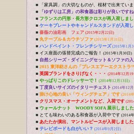
■
「家具調」の大切なものが、桜材で出来ていま
■
「ゆずりは工房」の和食器は彩りが良いですね
■
フランスの円形・長方形クロスが再入荷しまし
■
ケーキプレートやキャンドルスタンドが入荷し
■
薔薇の油彩画 フェア
(2015年2月22日)
■
丸テーブル＆カウチソファ
(2015年1月31日)
■
ハンドペイント・フレンチシリーズ
(2015年1月3
■
イス座面の張替完成のご報告！
(2015年1月30日)
■
自然シリーズ・ダイニングセット＆ソファの入
■
2015 東洋紡さんの「ブレスエアーエクストラ
■
英国ブランドをさりげなく・・・
(2014年12月19
■
やっぱりこのドレッサーで！
(2014年12月13日)
■
丁度良いサイズのイタリーチェスト
(2014年12月
■
掛け心地の良い「ウィングチェア」です
(2014
■
クリスマス・オーナメントなど、入荷です
(20
■
ウォールナット WOODY SOFA 展示しました
■
とても味わいのある和食器が入荷中です
(2014
■
あたたか演出、マントルピースが入荷しました
■
テレビボードも白がいい？
(2014年9月2日)