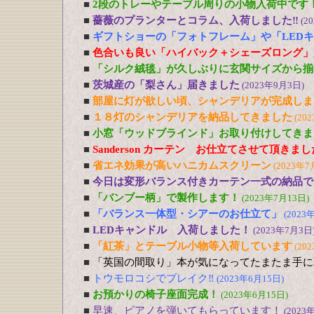
■
2段のトレーやテーブル周りの小物入荷中です
■
薔薇のプランターとコラム、入荷しました‼
(2
■
ギフトショーの「フォトフレーム」や「LED
■
色合いも良い「ハイバック＋シェーズロング」
■
「シルク絨毯」が久しぶりに玄関サイズから揃
■
茨城産の「梨さん」届きました
(2023年9月3日)
■
部屋に灯が欲しい頃、シャンデリアが完成しま
■
１８灯のシャンデリアを納品してきました
(20
■
小窓「ウッドブラインド」お取り付けしてきま
■
Sanderson カーテン お仕立てさせて頂きま
■
省エネ効果が高いハニカムスクリーン
(2023年7
■
今日は変形バランス付きカーテン一式の納品で
■
「バンブー柄」で製作します！
(2023年7月13日)
■
「バランス一体型・シアーのお仕立て」
(2023
■
LEDキャンドル 入荷しました！
(2023年7月3日
■
「紅茶」とテーブル小物等入荷しています
(20
■
「英国の間取り」本が気になってたまたま手に
■
トウモロコシでブレイク‼
(2023年6月15日)
■
お預かりの椅子座面完成！
(2023年6月15日)
■
早速、ピアノを弾いてもらっています！
(2023