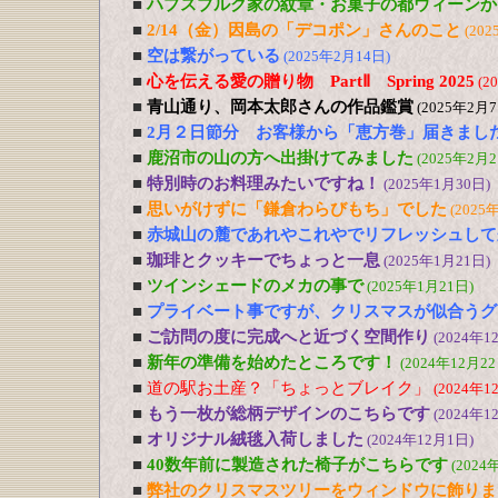
■
ハプスブルク家の紋章・お菓子の都ウィーンか
■
2/14（金）因島の「デコポン」さんのこと
(202
■
空は繋がっている
(2025年2月14日)
■
心を伝える愛の贈り物 PartⅡ Spring 2025
(2
■
青山通り、岡本太郎さんの作品鑑賞
(2025年2月7
■
2月２日節分 お客様から「恵方巻」届きまし
■
鹿沼市の山の方へ出掛けてみました
(2025年2月2
■
特別時のお料理みたいですね！
(2025年1月30日)
■
思いがけずに「鎌倉わらびもち」でした
(2025
■
赤城山の麓であれやこれやでリフレッシュして
■
珈琲とクッキーでちょっと一息
(2025年1月21日)
■
ツインシェードのメカの事で
(2025年1月21日)
■
プライベート事ですが、クリスマスが似合うグ
■
ご訪問の度に完成へと近づく空間作り
(2024年1
■
新年の準備を始めたところです！
(2024年12月22
■
道の駅お土産？「ちょっとブレイク」
(2024年1
■
もう一枚が総柄デザインのこちらです
(2024年1
■
オリジナル絨毯入荷しました
(2024年12月1日)
■
40数年前に製造された椅子がこちらです
(2024
■
弊社のクリスマスツリーをウィンドウに飾りま