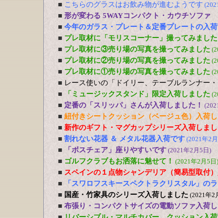
■
こちらのグラスはお飲み物が進むようです
(20
■
形が変わる 5WAYコンパクト・カウチソファ
■
今年のガラス・プレート＆定番プレートの入荷
■
プレ取材に「モリスコーナー」撮ってみました
■
プレ取材に③売り場の写真を撮ってみました
(
■
プレ取材に②売り場の写真を撮ってみました
(
■
プレ取材に①売り場の写真を撮ってみました
(
■
レース使いの「ドイリー、テーブルランナー・
■
「ミュージックスタンド」限定入荷しました
(
■
定番の「スリッパ」さんが入荷しました！
(20
■
紐付きシートクッション（ベージュ色）入荷し
■
新作のギフト・マグカップシリーズ入荷しまし
■
割れない花器 ＆ メタル花器入荷です
(2021年2月
■
「ボスチェア」座りやすいです
(2021年2月5日)
■
ゴルフクラブもお洒落に魅せて！
(2021年2月5日
■
スペインの１点物シャンデリア（簡易型取付）
■
「スワロフスキースペクトラクリスタル」のラ
■
国産・竹家具のシリーズ入荷しました
(2021年2
■
布張り・コンパクトサイズの電動ソファ入荷し
■
リバーシブル・マルチカバー、クッション入荷