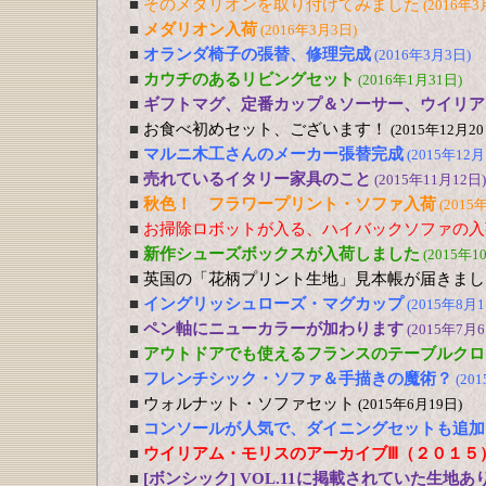
■
そのメダリオンを取り付けてみました
(2016年3
■
メダリオン入荷
(2016年3月3日)
■
オランダ椅子の張替、修理完成
(2016年3月3日)
■
カウチのあるリビングセット
(2016年1月31日)
■
ギフトマグ、定番カップ＆ソーサー、ウイリア
■
お食べ初めセット、ございます！
(2015年12月20
■
マルニ木工さんのメーカー張替完成
(2015年12月
■
売れているイタリー家具のこと
(2015年11月12日)
■
秋色！ フラワープリント・ソファ入荷
(2015
■
お掃除ロボットが入る、ハイバックソファの入
■
新作シューズボックスが入荷しました
(2015年1
■
英国の「花柄プリント生地」見本帳が届きまし
■
イングリッシュローズ・マグカップ
(2015年8月1
■
ペン軸にニューカラーが加わります
(2015年7月6
■
アウトドアでも使えるフランスのテーブルクロ
■
フレンチシック・ソファ＆手描きの魔術？
(20
■
ウォルナット・ソファセット
(2015年6月19日)
■
コンソールが人気で、ダイニングセットも追加
■
ウイリアム・モリスのアーカイブⅢ（２０１５
■
[ボンシック] VOL.11に掲載されていた生地あ