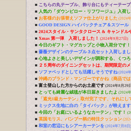
■
こちらの丸テーブル、飾り台にもティーテーブ
■
人気の「ダウンピロー・リフワージュ」入荷し
■
お客様のお張替えソファ仕上がりました
(2024
■
GOOD DESIGN ハイバックチェア＆スツー
■
2024スタイル・サンタクロース & キャンド
■
Xmas 第一弾 入荷しました！
(2024年9月27日)
■
今日のギフト・マグカップと小物入荷分です！
■
薔薇デザインのテーブル３点セット入荷しまし
■
心地よさと美しいデザインが調和する、くつろ
■
２５周年のダイニングセットは、期間限定のメ
■
ソファベッドとしても活躍しそうですね
(2024
■
沖縄のブランド・マンゴーですかね（商品では
■
富士登山した方からのお土産です
(2024年8月29日
■
とっても綺麗な絨毯が本日届きましたよ
(2024
■
「遮光1級カーテン」取付完了です、それにし
■
ミックス生地に白の「タイバック」が映えます
■
今回の「お庭にいるようなカーテン」です！
(
■
英国モリス、バンブー柄の特注クッション
(20
■
和室の窓辺にもシアーカーテンを
(2024年7月8日