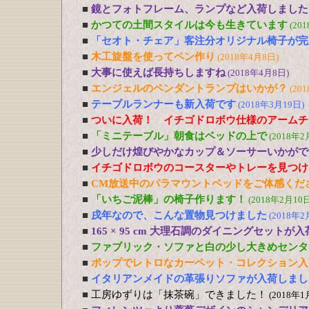
■
鏡とフォトフレーム、ランプなど入荷しました
■
かつての土間スタイルは今も生きています
(20
■
「セオト・チェア」客注分オリジナル椅子が完
■
木工旋盤を使ってペン作り
(2018年4月8日)
■
大事に使えば長持ちしますね
(2018年4月8日)
■
エンジェルのペンダントランプはいかが？
(20
■
テーブルランナーも新入荷です
(2018年3月19日)
■
ついに入荷！ イチゴドロボウ仕様のアームチ
■
「ミニテーブル」朝食はベッドの上で
(2018年2
■
少しだけ煌びやかなカップ＆ソーサーいかがで
■
イチゴドロボウのコースターやトレーを見つけ
■
CM放送中のパラマウントベッドをご体感くだ
■
「いちご泥棒」の椅子作ります！
(2018年2月10日
■
戌年なので、こんな置物見つけました
(2018年2
■
165 × 95 cm 大理石調のダイニングセットが
■
ファブリック・ソファと白の少し大きめセンタ
■
ポップでレトロなカーペット・コレクション入
■
イタリアンメイドの革張りソファが入荷しまし
■
工房ゆずりは「抹茶碗」できました！
(2018年1