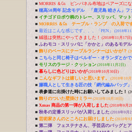
■
MORRIS ＆㏇ ピンパネル布地はベアーズに
■
穂高50周年 記念モデル 「鹿児島 睦さん」
■
イチゴドロボウ柄のトレー、スリッパ、マット
■
MORRIS ＆㏇ テーブル・ランプ の入荷で
■
最近はこんな感じです、、、「PEN」
(2018年1
■
絨毯は突然にやってきました！
(2018年11月17日)
■
ふわモコ・スリッパに「かかと」のあるモデル
■
飾りのベースにテーブルランナーはいかが？
(
■
こちらと同じ椅子はベルギー・オランダとかで
■
モリスのラージ・クッション
(2018年11月2日)
■
暮らしに色どりはいかが
(2018年10月30日)
■
こんなギフトは嬉しいと思います。
(2018年10月
■
籐職人として生きる匠の技「網代編みバッグ」
■
表参道に出掛けた時にお願いしてみました！
(
■
飾りのついた壁掛けミラー
(2018年10月18日)
■
Xmas 商品の第一弾が入荷しました
(2018年9月2
■
秋冬の定番スリッパが入荷しました
(2018年9月2
■
芸術家さんのところにお届けしました
(2018年9
■
第二弾 フェステナさん、手芸店のバッグとア