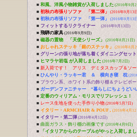
■
和風、洋風小物雑貨が入荷しました
(2016年9月2
■
初秋の布張りソファ 「第二弾」
(2016年9月13日
■
初秋の布張りソファ 「第一弾」
(2016年9月13日
■
フィットするリクライナー
(2016年9月13日)
■
飛騨の家具
(2016年9月9日)
■
磁器の置物 「天使シリーズ」
(2016年8月21日)
■
おしゃれステッキ「銀のステッキ」
(2016年8月2
■
グリーンの張り地が落ち着くダイニングセット
■
ヒマラヤ岩塩 が入荷しました
(2016年7月2日)
■
新入荷です！ アリス デミタスカップ＆ソー
■
ひんやり・ラッキー君 ＆ 横向き寝 枕
(20
■
ブラウン系、ホワイト系の飾り棚＆テレビボー
■
ガーデンファニチャー “暮らしにちょうどい
■
定番のウィリアム・モリスでリフレッシュ！
■
レース生地を使った手作り小物
(2016年5月7日)
■
イタリー・ARMCHAIR & POUF ,
(2016年4月12
■
イタリー・第二弾
(2016年4月12日)
■
曲面ガラス・飾り棚の画像です
(2016年4月9日)
■
「イタリアからのテーブルがやっと入荷しまし