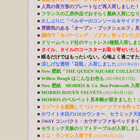
■
人気の長方形のプレートなど再入荷しました！
■
フランスの工房作品でおそらく最終入荷になり
■
久しぶりに「ベルギーのコンソール＆サイドテ
■
雰囲気のある「オープン・ブックシェルフ」見
■
国内で「カバーリング・ソファ」作っていただ
■
ドリームベッド社のマットレス3種類入荷しま
■
タイル、タイルのコースターお取り寄せいたし
■
眠るだけではもったいない。心地よく過ごすた
■
涼しげな透明「花瓶」入荷しました
(2021年6月1
■
New 壁紙「THE QUEEN SQUARE COLL
■
Willow Bough はこんなお色も
(2021年6月15日)
■
New 壁紙 MORRIS & Co. Ben Pentreath
■
MORRIS ROUEN VELVETS
(2021年6月11日)
■
MORRIS のベルベット見本帳が届きました！
(
■
リゾートを意識して “2トーン” ソファを作っ
■
ホワイト木目の120カウンター、セラミック天
■
5WAY コンパクト・カウチソファをベッドタ
■
セラミック天板のリフトテーブルが入荷しまし
■
ミニ・ランタン入荷です
(2021年5月21日)