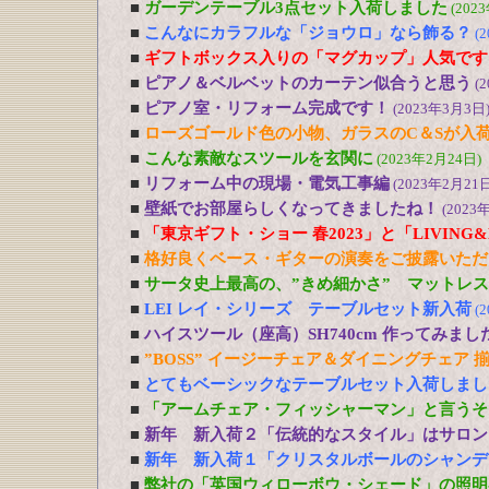
■
ガーデンテーブル3点セット入荷しました
(202
■
こんなにカラフルな「ジョウロ」なら飾る？
(
■
ギフトボックス入りの「マグカップ」人気です
■
ピアノ＆ベルベットのカーテン似合うと思う
(
■
ピアノ室・リフォーム完成です！
(2023年3月3日
■
ローズゴールド色の小物、ガラスのC＆Sが入
■
こんな素敵なスツールを玄関に
(2023年2月24日)
■
リフォーム中の現場・電気工事編
(2023年2月21日
■
壁紙でお部屋らしくなってきましたね！
(2023
■
「東京ギフト・ショー 春2023」と「LIVING&DE
■
格好良くベース・ギターの演奏をご披露いただ
■
サータ史上最高の、”きめ細かさ” マットレ
■
LEI レイ・シリーズ テーブルセット新入荷
(
■
ハイスツール（座高）SH740cm 作ってみまし
■
”BOSS” イージーチェア＆ダイニングチェア 
■
とてもベーシックなテーブルセット入荷しまし
■
「アームチェア・フィッシャーマン」と言うそ
■
新年 新入荷２「伝統的なスタイル」はサロン
■
新年 新入荷１「クリスタルボールのシャンデ
■
弊社の「英国ウィローボウ・シェード」の照明