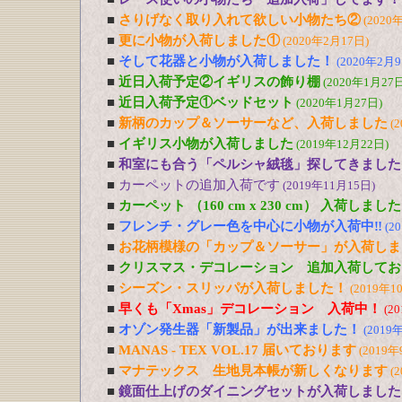
■
さりげなく取り入れて欲しい小物たち②
(2020
■
更に小物が入荷しました①
(2020年2月17日)
■
そして花器と小物が入荷しました！
(2020年2月9
■
近日入荷予定②イギリスの飾り棚
(2020年1月27日
■
近日入荷予定①ベッドセット
(2020年1月27日)
■
新柄のカップ＆ソーサーなど、入荷しました
(
■
イギリス小物が入荷しました
(2019年12月22日)
■
和室にも合う「ペルシャ絨毯」探してきました
■
カーペットの追加入荷です
(2019年11月15日)
■
カーペット （160 cm x 230 cm） 入荷しました
■
フレンチ・グレー色を中心に小物が入荷中‼
(2
■
お花柄模様の「カップ＆ソーサー」が入荷しま
■
クリスマス・デコレーション 追加入荷してお
■
シーズン・スリッパが入荷しました！
(2019年1
■
早くも「Xmas」デコレーション 入荷中！
(2
■
オゾン発生器「新製品」が出来ました！
(2019
■
MANAS - TEX VOL.17 届いております
(2019年
■
マナテックス 生地見本帳が新しくなります
(
■
鏡面仕上げのダイニングセットが入荷しました