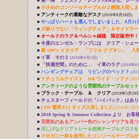
■
第一弾 フェステナ・レンテJAMさん、レー
■
小さめのコンソールテーブルが２種類入荷しま
■
アンティークの素敵なデスク
(2018年8月26日)
■
やっぱりハートも選んでしまいました、8月21
■
大振りでない「ウィングチェア」＆サイドテー
■
オールドのラグ＆ペルシャ絨毯 限定販売中！
■
今度のエンゼル・ランプには クリア・シェー
■
麻 100% イタリア 「フリル ナプキン」 入
■
イ草 その２
(2018年6月1日)
■
「快適空間」のために… イ草のラグ
(2018年6
■
ハンギングチェアは リビングのベッド？
(20
■
ナチュラルテイスト 160 ワイド・ソファ
(201
■
アンティークのような雰囲気のテーブルセット
■
ブラック・テーブル ＆ クリア
(2018年5月29日
■
チェスターフィールドの「ハイバック」はあり
■
LED 電球 E12 サイズ入荷しました
(2018年5月1
■
2018 Spring & Summer Collection より お
■
雰囲気のあるアンバー色のシャンデリアを見つ
■
涼しげなクリアトレー＆総柄テーブルクロスを
■
マホガニー材を使用したコンソールテーブルが