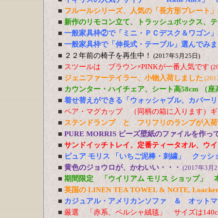
■
フルールシリーズ、人気の「長方形プレート」
■
新作のリモコン立て、トラッシュボックス、テ
■
一般家具枠②で「ミニ・ＰＣデスク＆ワゴン」
■
一般家具枠で「伸長式・テーブル」選んでみま
■
２２年前の椅子を再生中！
(2017年5月25日)
■
スツールは ブラウン×PINKが一番人気です
(2
■
ジェニファーテイラー、小物入荷しました
(20
■
カウンター・ハイチェア、シート高58cm （
■
着せ替えができる「ウォッシャブル、カバーリ
■
ペア・マグカップ （同柄の箱に入ります）ギ
■
ステンドランプ と フリフリのランプが入荷
■
PURE MORRIS ビーズ壁紙のファイルを作
■
サンドイッチトレイ、定番ティータオル、ウイ
■
ピュア モリス 「いちご泥棒・刺繍」 クッシ
■
黄色のジョウロが、かわいい・・・
(2017年3月2
■
期間限定 「ウイリアム モリス ショップ」 
■
英国の LINEN TEA TOWEL & NOTE, Loacker
■
カジュアル・アメリカンソファ ＆ オットマ
■
厳選 「赤系、ペルシャ絨毯」 サイズは140cm