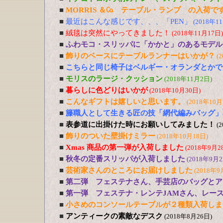
■
MORRIS ＆㏇ テーブル・ランプ の入荷で
■
最近はこんな感じです、、、「PEN」
(2018年1
■
絨毯は突然にやってきました！
(2018年11月17日)
■
ふわモコ・スリッパに「かかと」のあるモデル
■
飾りのベースにテーブルランナーはいかが？
(
■
こちらと同じ椅子はベルギー・オランダとかで
■
モリスのラージ・クッション
(2018年11月2日)
■
暮らしに色どりはいかが
(2018年10月30日)
■
こんなギフトは嬉しいと思います。
(2018年10月
■
籐職人として生きる匠の技「網代編みバッグ」
■
表参道に出掛けた時にお願いしてみました！
(
■
飾りのついた壁掛けミラー
(2018年10月18日)
■
Xmas 商品の第一弾が入荷しました
(2018年9月2
■
秋冬の定番スリッパが入荷しました
(2018年9月2
■
芸術家さんのところにお届けしました
(2018年9
■
第二弾 フェステナさん、手芸店のバッグとア
■
第一弾 フェステナ・レンテJAMさん、レー
■
小さめのコンソールテーブルが２種類入荷しま
■
アンティークの素敵なデスク
(2018年8月26日)