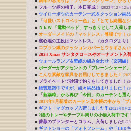
■
新年の窓周りは「プリーツスクリーン」からで
■
フルーツ柄の椅子、本日完成！
(2023年12月12日)
■
ウイローボウのカーテン一式＆クッション納品
■
「可愛いストロベリー色」と「とても綺麗なシ
■
ＮＥＷ 「電動ベッド」すっきりとして入荷し
■
オーダーメイドの「マットレス」登場です！
(
■
寝心地の主役はマットレス。（カタログより）
■
コブラン織のクッションカバーとウサギさん
(
■
2023 Xmas サンタクロースやオーナメント入
■
ウォールランプ＆壁紙の組み合わせ（玄関編）
■
ボーダーがアクセントの「プレーンシェード」
■
こんな素敵な家具をお届けしてきました！
(20
■
プライベートで砂沼で釣りをしてきました！
(
■
絶賛建築中ですが、続々納品始まりました！
(
■
「新築時」から再び「今回」のカーテンも選ん
■
2023年9月新着のカーテン見本帳の中から「
■
ギフト・マグカップ入荷しました❣
(2023年9月2
■
2段のトレーやテーブル周りの小物入荷中です
■
薔薇のプランターとコラム、入荷しました‼
(2
■
ギフトショーの「フォトフレーム」や「LED