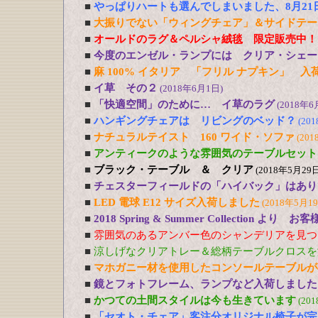
■
やっぱりハートも選んでしまいました、8月21
■
大振りでない「ウィングチェア」＆サイドテー
■
オールドのラグ＆ペルシャ絨毯 限定販売中！
■
今度のエンゼル・ランプには クリア・シェー
■
麻 100% イタリア 「フリル ナプキン」 入
■
イ草 その２
(2018年6月1日)
■
「快適空間」のために… イ草のラグ
(2018年6
■
ハンギングチェアは リビングのベッド？
(20
■
ナチュラルテイスト 160 ワイド・ソファ
(201
■
アンティークのような雰囲気のテーブルセット
■
ブラック・テーブル ＆ クリア
(2018年5月29日
■
チェスターフィールドの「ハイバック」はあり
■
LED 電球 E12 サイズ入荷しました
(2018年5月1
■
2018 Spring & Summer Collection より お
■
雰囲気のあるアンバー色のシャンデリアを見つ
■
涼しげなクリアトレー＆総柄テーブルクロスを
■
マホガニー材を使用したコンソールテーブルが
■
鏡とフォトフレーム、ランプなど入荷しました
■
かつての土間スタイルは今も生きています
(20
■
「セオト・チェア」客注分オリジナル椅子が完