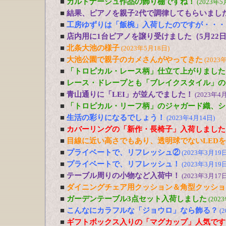
■
カルトナージュ作品の飾り棚ですね！
(2023年5
■
結果、ピアノを親子2代で調律してもらいまし
■
工房ゆずりは「飯椀」入荷したのですが・・・
■
店内用に1台ピアノを譲り受けました（5月22
■
北条大池の様子
(2023年5月18日)
■
大池公園で親子のカメさんがやってきた
(2023
■
「トロピカル・レース柄」仕立て上がりました
■
レース・ドレープとも「ブレイクスタイル」の
■
青山通りに「LEI」が並んでました！
(2023年4
■
「トロピカル・リーフ柄」のジャガード織、シ
■
生活の彩りになるでしょう！
(2023年4月14日)
■
カバーリングの「新作・長椅子」入荷しました
■
目線に近い高さでもあり、透明球でないLED
■
プライベートで、リフレッシュ②
(2023年3月19日
■
プライベートで、リフレッシュ！
(2023年3月19日
■
テーブル周りの小物など入荷中！
(2023年3月17日
■
ダイニングチェア用クッション＆角型クッショ
■
ガーデンテーブル3点セット入荷しました
(202
■
こんなにカラフルな「ジョウロ」なら飾る？
(
■
ギフトボックス入りの「マグカップ」人気です