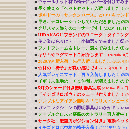
■
ウォールナット材の椅子にカバーを付けてみま
■
長く使える「ベッドセット」入荷しました！
(
■
ボルドーの「サンタクロース」とLEDキャン
■
早速、デコレーションしていただきました
(20
■
クリスマス飾りのコーナーです！
(2020年11月14
■
HIDAKAGU ブランドのユニーク・ダイニン
■
使い道は色々に・・・小物選んでみました②
(
■
フォトフレーム＆トレー、選んでみました①
(
■
キリムやラグマットご紹介します！
(2020年10月
■
2020AW 新入荷 先行入荷しました…
(2020年9
■
竹材の「椅子」が良い感じです
(2020年9月10日)
■
人気プレイスマット 再々入荷しました！
(20
■
イギリス生地の「くま仲間」が増えましたので
■
5灯のシェード付き照明器具完成
(2020年8月28日
■
「イチゴドロボウ」のシェード作りました！
(
■
シンプルなアイアン照明を「モリス・シェード
■
ガレコレクションの照明器具はいかが？
(2020
■
テーブルクロスと薔薇のカトラリー再入荷中！
■
サータ社「無重力ポジション付き」電動ベッド
■
イチゴドロボウ柄の椅子入荷！
(2020年7月31日)