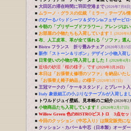
■
大田区の滞在時間に羽田空港まで
(2026年7月8日
■
ムラーノ・グラスの伝統「ミラー」テーブル情
■
のびーるパッドシーツ＆ダウンinフェザーピ
■
今朝の「プリザーブドフラワー」アレンジはい
■
お部屋の小物たちも入荷しています！
(2026年6
■
布、人工皮革、革が全て張れる「ソファ」選ん
■
Bistro フランス 折り畳みチェア
(2026年5月15日
■
新作「ストーン＆リボン」デザイン小物入荷し
■
日常使いの小物が再入荷しました！
(2026年4月1
■
近頃の砂沼「桜の様子」です
(2026年3月26日)
■
本日は「お張替え修理のソファ」を納品いたし
■
「お張替え椅子納品」の様子
(2026年3月7日)
■
王冠マークの「ケーキスタンド」とプレート入
■
Italy 象嵌細工の小ぶりなテーブルが入荷しま
■
トワルドジュイ壁紙、見本帳のご紹介
(2026年2
■
小物商品たち入荷しています！
(2026年2月17日)
■
Willow Green 色のBISTROビストロ 3点
■
今回のクッション（中芯入り）は限定販売にな
■
クッション・カバー＆中芯（日本製）オーダー