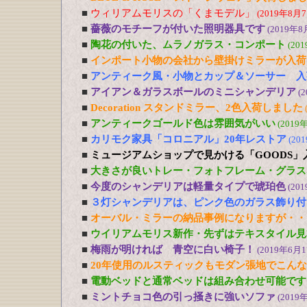
■
ウィリアムモリスの「くまモデル」
(2019年8月7
■
薔薇のモチーフが付いた照明器具です
(2019年8
■
陶花の付いた、ムラノガラス・コンポート
(20
■
インポート小物の会社から壁掛けミラーが入荷
■
アンティーク風・小物とカップ＆ソーサー 入
■
アイアン＆ガラスボールのミニシャンデリア
(
■
Decoration スタンドミラー、2色入荷しました
■
アンティークゴールド色は雰囲気がいい
(2019
■
カリモク家具「コロニアル」20年レストア
(20
■
ミュージアムショップで見かける「GOODS」
■
大きさが良いトレー・フォトフレーム・グラス
■
今度のシャンデリアは軽量タイプで琥珀色
(20
■
３灯シャンデリアは、ピンク色のガラス飾り付
■
オーバル・ミラーの納品事例になりますが・・
■
ウイリアムモリス新作・先ずはテキスタイル見
■
梅雨が明ければ 青空に白い椅子！
(2019年6月1
■
20年使用のルスティックもモダン張地でこん
■
電動ベッドと通常ベッドは組み合わせ可能です
■
ミントチョコ色の引っ掻きに強いソファ
(2019