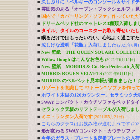
■
久しぶりに「ベルギーのコンソール＆サイドテ
■
雰囲気のある「オープン・ブックシェルフ」見
■
国内で「カバーリング・ソファ」作っていただ
■
ドリームベッド社のマットレス3種類入荷しま
■
タイル、タイルのコースターお取り寄せいたし
■
眠るだけではもったいない。心地よく過ごすた
■
涼しげな透明「花瓶」入荷しました
(2021年6月1
■
New 壁紙「THE QUEEN SQUARE COLL
■
Willow Bough はこんなお色も
(2021年6月15日)
■
New 壁紙 MORRIS & Co. Ben Pentreath
■
MORRIS ROUEN VELVETS
(2021年6月11日)
■
MORRIS のベルベット見本帳が届きました！
(
■
リゾートを意識して “2トーン” ソファを作っ
■
ホワイト木目の120カウンター、セラミック天
■
5WAY コンパクト・カウチソファをベッドタ
■
セラミック天板のリフトテーブルが入荷しまし
■
ミニ・ランタン入荷です
(2021年5月21日)
■
こちらのグラスはお飲み物が進むようです
(20
■
形が変わる 5WAYコンパクト・カウチソファ
■
今年のガラス・プレート＆定番プレートの入荷