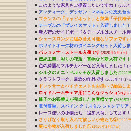
■
このような家具もご提案したいですね！
(2020
■
アンティーク、デッサン・マネキンの支え台を
■
フランスの「キャビネット」と英国「子供椅子
■
テーブルの「プレイスマット」入荷しました！
■
新入荷のサイドボード＆テーブルはスチール脚
■
シェーズロングに組み替え可能なソファです
(
■
ホワイトオーク材のダイニングセット入荷しま
■
パシュミナ・ストール入荷です
(2020年5月5日)
■
伝統工芸、彩りの花瓶・置物など新入荷です！
■
色の綺麗なマルチカバーなど入荷しました！
(
■
シルクのミニ・ペルシャが入荷しました
(2020
■
クラフトワーク、最近の作品です
(2020年4月27日
■
ドレッサーとハイチェストをお揃いで納品しま
■
ロイドルームチェア用にこんなクッションはい
■
椅子のお張替えが完成したお客様です
(2020年3
■
取付簡単、スペイン クリスタル シャンデリア
■
レース使いの小物たち「追加入荷」してます！
■
さりげなく取り入れて欲しい小物たち②
(2020
■
更に小物が入荷しました①
(2020年2月17日)