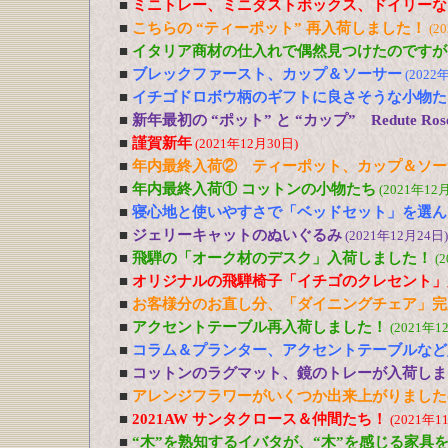
■
ミニトレー、ミニダストボックス、ドイリーな
■
こちらの “ティーポット” 再入荷しました！
(2
■
イタリア商材の仕入れで偶然見つけたのですが
■
ブレックファースト、カップ＆ソーサー
(2022
■
イチゴドロボウ柄のギフトに良さそうな小物た
■
新年最初の “ポット” と “カップ” Redute R
■
謹賀新年
(2021年12月30日)
■
年内最終入荷② ティーポット、カップ＆ソー
■
年内最終入荷① コットンの小物たち
(2021年12
■
寝心地と使いやすさで「ベッドセット」を選ん
■
ジェリーキャットのぬいぐるみ
(2021年12月24日)
■
飛騨の「オーク材のデスク」入荷しました！
(
■
オリジナルの飛騨椅子「イチゴのクレセント」
■
お客様分のお直し分、「ダイニングチェア」完
■
アクセントテーブル再入荷しました！
(2021年1
■
コラム＆プランター、アクセントテーブルなど
■
コットンのラグマット、鏡のトレーが入荷しま
■
アレンジフラワーがいくつか出来上がりました
■
2021AW サンタクロース＆仲間たち！
(2021年1
■
“木”を熟知するイバタが、“木”を感じる家具