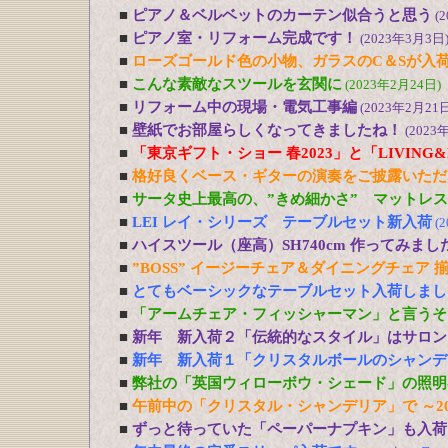
■
ピアノ＆ベルベットのカーテン似合うと思う
(
■
ピアノ室・リフォーム完成です！
(2023年3月3日
■
ローズゴールド色の小物、ガラスのC＆Sが入
■
こんな素敵なスツールを玄関に
(2023年2月24日)
■
リフォーム中の現場・電気工事編
(2023年2月21日
■
壁紙でお部屋らしくなってきましたね！
(2023
■
「東京ギフト・ショー 春2023」と「LIVING&DE
■
格好良くベース・ギターの演奏をご披露いただ
■
サータ史上最高の、”きめ細かさ” マットレ
■
LEI レイ・シリーズ テーブルセット新入荷
(
■
ハイスツール（座高）SH740cm 作ってみまし
■
”BOSS” イージーチェア＆ダイニングチェア 
■
とてもベーシックなテーブルセット入荷しまし
■
「アームチェア・フィッシャーマン」と言うそ
■
新年 新入荷２「伝統的なスタイル」はサロン
■
新年 新入荷１「クリスタルボールのシャンデ
■
弊社の「英国ウィローボウ・シェード」の照明
■
午前中の「クリスタル・シャンデリア」で ～20
■
ずっと待っていた「ペーパーナプキン」も入荷