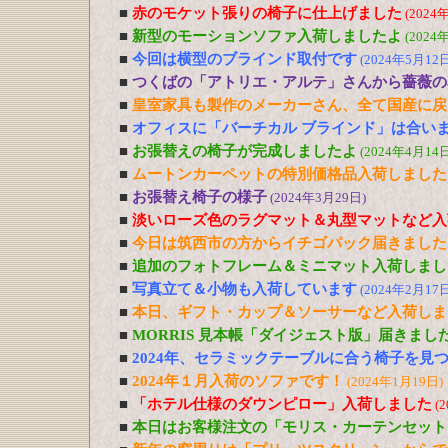
■
赤のモケット張りの椅子に仕上げました
(2024
■
新型のモーションソファ入荷しましたよ
(2024
■
今回は横型のブラインド取付です
(2024年5月12日
■
つくばの「アトリエ・アルテ」さんから薔薇の
■
皇室家具も製作のメーカーさん、全て国産に戻
■
オフィスに「バーチカル ブラインド」は合い
■
お張替えの椅子が完成しましたよ
(2024年4月14日
■
ムートンカーペットの特別価格品入荷しました
■
お張替え椅子の様子
(2024年3月29日)
■
淡いローズ色のラグマット＆丸型マットなど入
■
今日は筑西市の方からイチゴパック届きました
■
追加のフォトフレーム＆ミニマット入荷しまし
■
写真立て＆小物も入荷しています
(2024年2月17日
■
本日、ギフト・カップ＆ソーサーなど入荷しま
■
MORRIS 見本帳「ダイジェスト版」届きまし
■
2024年、セラミックテーブルに合う椅子を見
■
2024年１月入荷のソファです！
(2024年1月19日)
■
「ホテル仕様のダウンピロー」入荷しました
(
■
本日はお客様注文の「モリス・カーテンセット