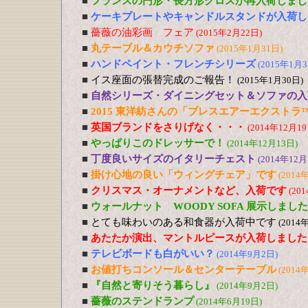
■
フランスの円形・長方形クロスが再入荷しまし
■
ケーキプレートやキャンドルスタンドが入荷し
■
薔薇の油彩画 フェア
(2015年2月22日)
■
丸テーブル＆カウチソファ
(2015年1月31日)
■
ハンドペイント・フレンチシリーズ
(2015年1月3
■
イス座面の張替完成のご報告！
(2015年1月30日)
■
自然シリーズ・ダイニングセット＆ソファの入
■
2015 東洋紡さんの「ブレスエアーエクストラ
■
英国ブランドをさりげなく・・・
(2014年12月19
■
やっぱりこのドレッサーで！
(2014年12月13日)
■
丁度良いサイズのイタリーチェスト
(2014年12月
■
掛け心地の良い「ウィングチェア」です
(2014
■
クリスマス・オーナメントなど、入荷です
(20
■
ウォールナット WOODY SOFA 展示しました
■
とても味わいのある和食器が入荷中です
(2014
■
あたたか演出、マントルピースが入荷しました
■
テレビボードも白がいい？
(2014年9月2日)
■
お値打ちコンソール＆センターテーブル
(2014
■
『自然と寄りそう暮らし』
(2014年9月2日)
■
薔薇のステンドランプ
(2014年6月19日)