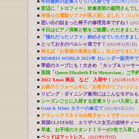
■
年内最終の定番スリッパ入荷です
(2022年12月26
■
窓辺に「トロフィー」吹奏楽部の顧問さんでし
■
布張りの電動ソファが再入荷しました！
(2022
■
思い出の詰まった椅子の修理見本ですね！
(20
■
今日はピアノ演奏と歌をご披露いただきました
■
「憧れだったソファ」納めさせていただきまし
■
とっておきのペルシャ達です！
(2022年12月1日)
■
例えば「お客様の座面お直し」仕上がりました
■
MORRIS WORLD 2023年 カレンダー販売中
■
季節のスープにも！大きめ 「カップ＆ソーサ
■
英国「Queen Elizabeth Ⅱ In Memoriam」
■
2022 Xmas 商品 など 入荷中！
(2022年10月2
■
お家のリフォーム中に「お椅子のリフレッシュ
■
リビング・ダイニング兼用にはこんなモデルも
■
シーズンごとに入荷する定番スリッパ入荷しま
■
Gold & White カラーの傘立て
(2022年9月22日)
■
クラシックスタイルの椅子セットです
(2022年9
■
英国ULSTER社 エリザベス女王の追悼ティ
■
早速、お手頃のスタンドミラーが2色で入荷し
■
ベッドはマットレス。
(2022年9月8日)