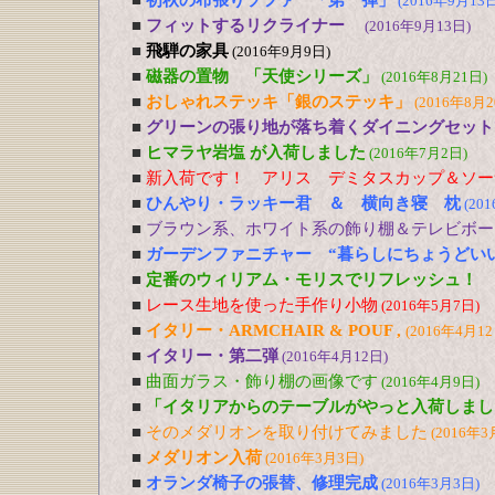
■
初秋の布張りソファ 「第一弾」
(2016年9月13日
■
フィットするリクライナー
(2016年9月13日)
■
飛騨の家具
(2016年9月9日)
■
磁器の置物 「天使シリーズ」
(2016年8月21日)
■
おしゃれステッキ「銀のステッキ」
(2016年8月2
■
グリーンの張り地が落ち着くダイニングセット
■
ヒマラヤ岩塩 が入荷しました
(2016年7月2日)
■
新入荷です！ アリス デミタスカップ＆ソー
■
ひんやり・ラッキー君 ＆ 横向き寝 枕
(20
■
ブラウン系、ホワイト系の飾り棚＆テレビボー
■
ガーデンファニチャー “暮らしにちょうどい
■
定番のウィリアム・モリスでリフレッシュ！
■
レース生地を使った手作り小物
(2016年5月7日)
■
イタリー・ARMCHAIR & POUF ,
(2016年4月12
■
イタリー・第二弾
(2016年4月12日)
■
曲面ガラス・飾り棚の画像です
(2016年4月9日)
■
「イタリアからのテーブルがやっと入荷しまし
■
そのメダリオンを取り付けてみました
(2016年3
■
メダリオン入荷
(2016年3月3日)
■
オランダ椅子の張替、修理完成
(2016年3月3日)