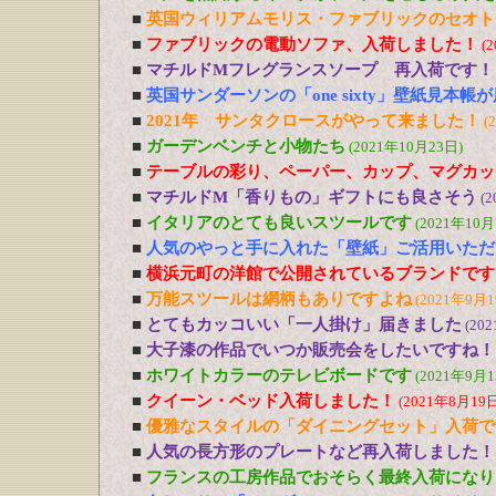
■
英国ウィリアムモリス・ファブリックのセオト
■
ファブリックの電動ソファ、入荷しました！
(
■
マチルドMフレグランスソープ 再入荷です！
■
英国サンダーソンの「one sixty」壁紙見本帳
■
2021年 サンタクロースがやって来ました！
(
■
ガーデンベンチと小物たち
(2021年10月23日)
■
テーブルの彩り、ペーパー、カップ、マグカッ
■
マチルドM「香りもの」ギフトにも良さそう
(2
■
イタリアのとても良いスツールです
(2021年10月
■
人気のやっと手に入れた「壁紙」ご活用いただ
■
横浜元町の洋館で公開されているブランドです
■
万能スツールは網柄もありですよね
(2021年9月1
■
とてもカッコいい「一人掛け」届きました
(20
■
大子漆の作品でいつか販売会をしたいですね！
■
ホワイトカラーのテレビボードです
(2021年9月1
■
クイーン・ベッド入荷しました！
(2021年8月19日
■
優雅なスタイルの「ダイニングセット」入荷で
■
人気の長方形のプレートなど再入荷しました！
■
フランスの工房作品でおそらく最終入荷になり