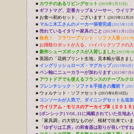
■
カウチのあるリビングセット
(2016年1月31日)
■
ギフトマグ、定番カップ＆ソーサー、ウイリア
■
お食べ初めセット、ございます！
(2015年12月20
■
マルニ木工さんのメーカー張替完成
(2015年12月
■
売れているイタリー家具のこと
(2015年11月12日)
■
秋色！ フラワープリント・ソファ入荷
(2015
■
お掃除ロボットが入る、ハイバックソファの入
■
新作シューズボックスが入荷しました
(2015年1
■
英国の「花柄プリント生地」見本帳が届きまし
■
イングリッシュローズ・マグカップ
(2015年8月1
■
ペン軸にニューカラーが加わります
(2015年7月6
■
アウトドアでも使えるフランスのテーブルクロ
■
フレンチシック・ソファ＆手描きの魔術？
(20
■
ウォルナット・ソファセット
(2015年6月19日)
■
コンソールが人気で、ダイニングセットも追加
■
ウイリアム・モリスのアーカイブⅢ（２０１５
■
[ボンシック] VOL.11に掲載されていた生地あ
■
「家具調」の大切なものが、桜材で出来ていま
■
「ゆずりは工房」の和食器は彩りが良いですね