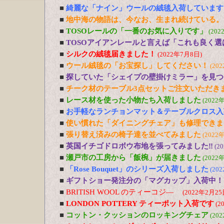
■
綺麗な「ナイン」ウールの絨毯入荷しています
■
地中海の物語は、今なお、生まれ続けている。
■
TOSOレールの「一番のお気に入りです」
(202
■
TOSOアイアンレールと言えば「これも良く選
■
シルクの絨毯届きました！
(2022年7月8日)
■
ウール絨毯の「お宝探し」してください！
(20
■
探していた「シェイプの壁掛けミラー」を見つ
■
チーク材のテーブル3点セットご注文いただき
■
レース材を使った小物たち入荷しました
(2022
■
お手軽なランチョンマット＆テーブルクロス入
■
使い慣れた「ダイニングチェア」も修理できま
■
張り替え済みの椅子達を並べてみました
(2022
■
英国イチゴドロボウ布地を張ってみました‼
(2
■
瀬戸市の工房から「飯椀」が届きました
(2022
■
「Rose Bouquet」のシリーズ入荷しました
(20
■
ギフトショー発注分の「マグカップ」入荷中！
■
BRITISH WOOL のティーコジ―
(2022年2月25
■
LONDON POTTERY ティーポット入荷です
(2
■
コットン・クッションのロッキングチェア
(20