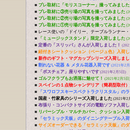
■
プレ取材に「モリスコーナー」撮ってみました
■
プレ取材に③売り場の写真を撮ってみました
(
■
プレ取材に②売り場の写真を撮ってみました
(
■
プレ取材に①売り場の写真を撮ってみました
(
■
レース使いの「ドイリー、テーブルランナー・
■
「ミュージックスタンド」限定入荷しました
(
■
定番の「スリッパ」さんが入荷しました！
(20
■
紐付きシートクッション（ベージュ色）入荷し
■
新作のギフト・マグカップシリーズ入荷しまし
■
割れない花器 ＆ メタル花器入荷です
(2021年2月
■
「ボスチェア」座りやすいです
(2021年2月5日)
■
ゴルフクラブもお洒落に魅せて！
(2021年2月5日
■
スペインの１点物シャンデリア（簡易型取付）
■
「スワロフスキースペクトラクリスタル」のラ
■
国産・竹家具のシリーズ入荷しました
(2021年2
■
布張り・コンパクトサイズの電動ソファ入荷し
■
リバーシブル・マルチカバー、クッション入荷
■
「セラミック天板」のダイニングテーブル入荷
■
サイズオーダーできる「セラミック天板」のダ