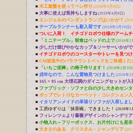
■
木工旋盤を使ってペン作り
(2018年4月8日)
■
大事に使えば長持ちしますね
(2018年4月8日)
■
エンジェルのペンダントランプはいかが？
(20
■
テーブルランナーも新入荷です
(2018年3月19日)
■
ついに入荷！ イチゴドロボウ仕様のアームチ
■
「ミニテーブル」朝食はベッドの上で
(2018年2
■
少しだけ煌びやかなカップ＆ソーサーいかがで
■
イチゴドロボウのコースターやトレーを見つけ
■
CM放送中のパラマウントベッドをご体感くだ
■
「いちご泥棒」の椅子作ります！
(2018年2月10日
■
戌年なので、こんな置物見つけました
(2018年2
■
165 × 95 cm 大理石調のダイニングセットが
■
ファブリック・ソファと白の少し大きめセンタ
■
ポップでレトロなカーペット・コレクション入
■
イタリアンメイドの革張りソファが入荷しまし
■
工房ゆずりは「抹茶碗」できました！
(2018年1
■
フィレンツェより薔薇デザインのシャンデリア
■
小物入れ～フリーボックス、お片付けにも是非
■
大きさのある クリスタル・シャンデリア
(20