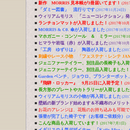
■
新作 MORRIS 見本帳が3冊届いてます！
(20
■
「ダミー図書」 流行りです
(2017年11月24日)
■
ウィリアムモリス 「ニューコレクション」発
■
ランチョンマットが入荷しました！
(2017年10月
■
MORRIS & C0. 傘が入荷しました
(2017年10月2
■
マホガニー・コンソール ＆ ミラー
(2017年1
■
ヒマラヤ岩塩（赤）が入荷しました
(2017年10月
■
「工房 ゆずりは」 陶器が入荷しました
(20
■
刺繍やレース小物 「フェステナ・レンテ JA
■
ジェニファーテイラー、別注品の長椅子も入荷
■
ジェニファーテイラー、別注品入荷しました！
■
Garden ベンチ、ジョウロ、プランターポッ
■
『飛騨・ロッカー』 9月25日に入荷予定！
(2
■
長方形のプレートやカトラリーが入荷しました
■
ウィリアムモリスの小物が再入荷しました
(20
■
壁紙の新ブランド始めます＆不織布のメリット
■
お花のアレンジは、花瓶のお持ち込みも可能で
■
張替が完了した椅子です（お客様ご依頼分）
(
■
こんな商品も入荷しています！
(2017年7月1日)
■
イギリスの人気デザイナー 「Katie Alic