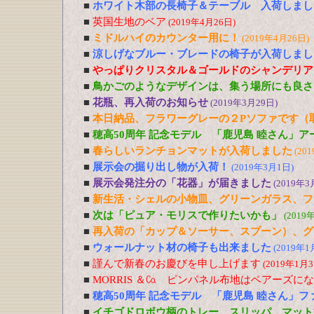
■
ホワイト木部の長椅子＆テーブル 入荷しまし
■
英国生地のベア
(2019年4月26日)
■
ミドルハイのカウンター用に！
(2019年4月26日)
■
涼しげなブルー・ブレードの椅子が入荷しまし
■
やっぱりクリスタル＆ゴールドのシャンデリア
■
鳥かごのようなデザインは、集う場所にも良さ
■
花瓶、再入荷のお知らせ
(2019年3月29日)
■
本日納品、フラワーグレーの２Pソファです（
■
穂高50周年 記念モデル 「鹿児島 睦さん」
■
春らしいランチョンマットが入荷しました
(20
■
展示会の掘り出し物が入荷！
(2019年3月1日)
■
展示会発注分の「花器」が届きました
(2019年3
■
新生活・シェルの小物皿、グリーンガラス、フ
■
次は「ピュア・モリスで作りたいかも」
(2019
■
再入荷の「カップ＆ソーサー、スプーン）、グ
■
ウォールナット材の椅子も出来ました
(2019年1
■
謹んで新春のお慶びを申し上げます
(2019年1月3
■
MORRIS ＆㏇ ピンパネル布地はベアーズに
■
穂高50周年 記念モデル 「鹿児島 睦さん」
■
イチゴドロボウ柄のトレー、スリッパ、マット