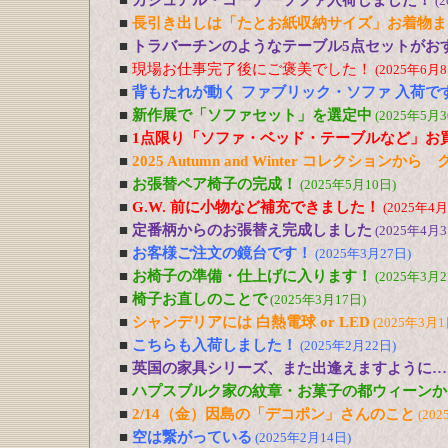
■
カジュアル・コーナーソファ入荷しました！
(
■
長引き出しは「たとお紙収納サイズ」お着物ま
■
トラバーチンのようなテーブル5点セットがおす
■
現場お仕事完了後にご褒美でした！
(2025年6月8
■
背もたれが動く ファブリック・ソファ 入荷で
■
新作展で「ソファセット」を選定中
(2025年5月3
■
1点限り「ソファ・ベッド・テーブルなど」お
■
2025 Autumn and Winter コレクションか
■
お張替ペア椅子の完成！
(2025年5月10日)
■
G.W. 前に小物など補充できました！
(2025年4月
■
定番柄からのお張替え完成しました
(2025年4月3
■
お客様ご注文の鏡台です！
(2025年3月27日)
■
お椅子の準備・仕上げに入ります！
(2025年3月2
■
椅子お直しのことで
(2025年3月17日)
■
シャンデリアには 白熱電球 or LED
(2025年3月1
■
こちらも入荷しました！
(2025年2月22日)
■
英国の家具シリーズ、また出逢えますように…
■
ハプスブルク家の紋章・お菓子の都ウィーンか
■
2/14（金）因島の「デコポン」さんのこと
(202
■
空は繋がっている
(2025年2月14日)