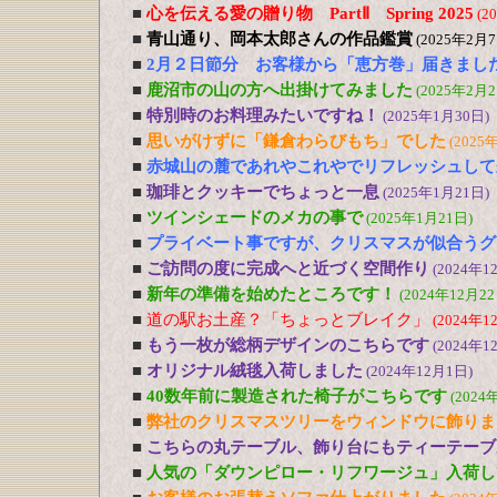
■
心を伝える愛の贈り物 PartⅡ Spring 2025
(2
■
青山通り、岡本太郎さんの作品鑑賞
(2025年2月7
■
2月２日節分 お客様から「恵方巻」届きまし
■
鹿沼市の山の方へ出掛けてみました
(2025年2月2
■
特別時のお料理みたいですね！
(2025年1月30日)
■
思いがけずに「鎌倉わらびもち」でした
(2025
■
赤城山の麓であれやこれやでリフレッシュして
■
珈琲とクッキーでちょっと一息
(2025年1月21日)
■
ツインシェードのメカの事で
(2025年1月21日)
■
プライベート事ですが、クリスマスが似合うグ
■
ご訪問の度に完成へと近づく空間作り
(2024年1
■
新年の準備を始めたところです！
(2024年12月22
■
道の駅お土産？「ちょっとブレイク」
(2024年1
■
もう一枚が総柄デザインのこちらです
(2024年1
■
オリジナル絨毯入荷しました
(2024年12月1日)
■
40数年前に製造された椅子がこちらです
(2024
■
弊社のクリスマスツリーをウィンドウに飾りま
■
こちらの丸テーブル、飾り台にもティーテーブ
■
人気の「ダウンピロー・リフワージュ」入荷し