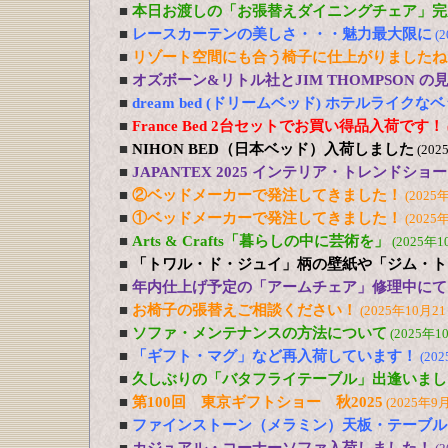
■
本日お渡しの「お張替えダイニングチェア」完
■
レースカーテンの美しさ・・・魅力最大限に
(
■
リゾート空間にも合う椅子に仕上がりましたね
■
オズボーン&リトル社とJIM THOMPSON 
■
dream bed (ドリームベッド) ホテルライ
■
France Bed 2台セットでお買い得品入荷です！
■
NIHON BED（日本ベッド）入荷しました
(202
■
JAPANTEX 2025 インテリア・トレンドショー
■
②ベッドメーカーで発注してきました！
(2025
■
①ベッドメーカーで発注してきました！
(2025
■
Arts & Crafts「暮らしの中に芸術を」
(2025年1
■
「トワル・ド・ジュイ」柄の壁紙や「ジム・ト
■
年内仕上げ予定の「アームチェア」修理中にて
■
お椅子の張替えご相談ください！
(2025年10月21
■
ソファ・メンテナンスの方法について
(2025年1
■
「ギフト・マグ」など再入荷しています！
(20
■
久しぶりの「バタフライテーブル」出逢いまし
■
第100回 東京ギフトショー 秋2025
(2025年9
■
ファインストーン（メラミン）天板・テーブル