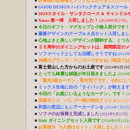
■
お客様のお張替えソファ仕上がりました
(2024
■
GOOD DESIGN ハイバックチェア＆スツー
■
2024スタイル・サンタクロース & キャンド
■
Xmas 第一弾 入荷しました！
(2024年9月27日)
■
今日のギフト・マグカップと小物入荷分です！
■
薔薇デザインのテーブル３点セット入荷しまし
■
心地よさと美しいデザインが調和する、くつろ
■
２５周年のダイニングセットは、期間限定のメ
■
ソファベッドとしても活躍しそうですね
(2024
■
沖縄のブランド・マンゴーですかね（商品では
■
富士登山した方からのお土産です
(2024年8月29日
■
とっても綺麗な絨毯が本日届きましたよ
(2024
■
「遮光1級カーテン」取付完了です、それにし
■
ミックス生地に白の「タイバック」が映えます
■
今回の「お庭にいるようなカーテン」です！
(
■
英国モリス、バンブー柄の特注クッション
(20
■
和室の窓辺にもシアーカーテンを
(2024年7月8日
■
ソファのお張替え完成しました
(2024年6月22日)
■
Italy ダイニングセット入荷です
(2024年6月21日)
■
お客様分「8人掛けセット」入荷しました！
(2