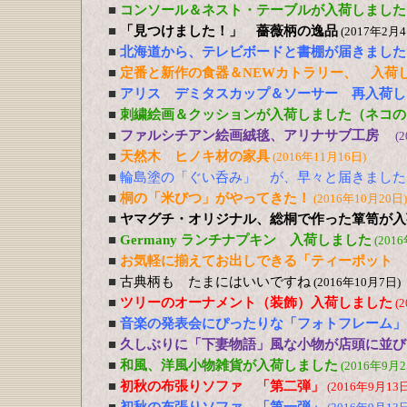
■
コンソール＆ネスト・テーブルが入荷しました
■
「見つけました！」 薔薇柄の逸品
(2017年2月4
■
北海道から、テレビボードと書棚が届きました
■
定番と新作の食器＆NEWカトラリー、 入荷
■
アリス デミタスカップ＆ソーサー 再入荷し
■
刺繍絵画＆クッションが入荷しました（ネコの
■
ファルシチアン絵画絨毯、アリナサブ工房
(
■
天然木 ヒノキ材の家具
(2016年11月16日)
■
輪島塗の「ぐい呑み」 が、早々と届きました
■
桐の「米びつ」がやってきた！
(2016年10月20日)
■
ヤマグチ・オリジナル、総桐で作った箪笥が入
■
Germany ランチナプキン 入荷しました
(201
■
お気軽に揃えてお出しできる「ティーポット 
■
古典柄も たまにはいいですね
(2016年10月7日)
■
ツリーのオーナメント（装飾）入荷しました
(
■
音楽の発表会にぴったりな「フォトフレーム」
■
久しぶりに「下妻物語」風な小物が店頭に並び
■
和風、洋風小物雑貨が入荷しました
(2016年9月2
■
初秋の布張りソファ 「第二弾」
(2016年9月13日