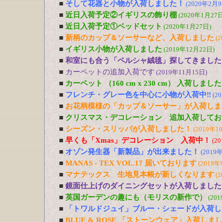
■
そして花器と小物が入荷しました！
(2020年2月9
■
近日入荷予定②イギリスの飾り棚
(2020年1月27日
■
近日入荷予定①ベッドセット
(2020年1月27日)
■
新柄のカップ＆ソーサーなど、入荷しました
(
■
イギリス小物が入荷しました
(2019年12月22日)
■
和室にも合う「ペルシャ絨毯」探してきました
■
カーペットの追加入荷です
(2019年11月15日)
■
カーペット （160 cm x 230 cm） 入荷しました
■
フレンチ・グレー色を中心に小物が入荷中‼
(2
■
お花柄模様の「カップ＆ソーサー」が入荷しま
■
クリスマス・デコレーション 追加入荷してお
■
シーズン・スリッパが入荷しました！
(2019年1
■
早くも「Xmas」デコレーション 入荷中！
(2
■
オゾン発生器「新製品」が出来ました！
(2019
■
MANAS - TEX VOL.17 届いております
(2019年
■
マナテックス 生地見本帳が新しくなります
(
■
鏡面仕上げのダイニングセットが入荷しました
■
英国ガーデンの趣にも（モリスの新作で）
(20
■
「トワルドジュイ」ブルー・シェードが入荷し
■
BLUE & ROSE 「ストーンウェア」入荷しま