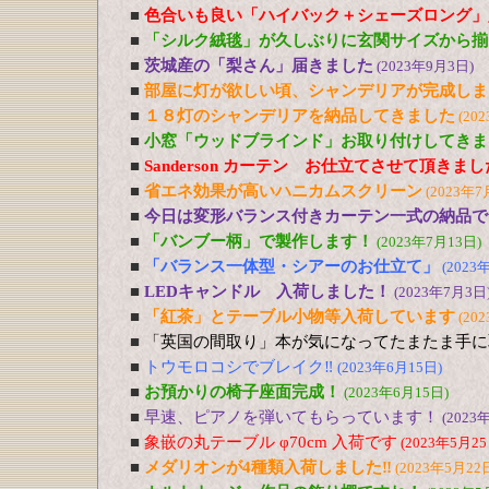
■
色合いも良い「ハイバック＋シェーズロング」
■
「シルク絨毯」が久しぶりに玄関サイズから揃
■
茨城産の「梨さん」届きました
(2023年9月3日)
■
部屋に灯が欲しい頃、シャンデリアが完成しま
■
１８灯のシャンデリアを納品してきました
(20
■
小窓「ウッドブラインド」お取り付けしてきま
■
Sanderson カーテン お仕立てさせて頂きま
■
省エネ効果が高いハニカムスクリーン
(2023年7
■
今日は変形バランス付きカーテン一式の納品で
■
「バンブー柄」で製作します！
(2023年7月13日)
■
「バランス一体型・シアーのお仕立て」
(2023
■
LEDキャンドル 入荷しました！
(2023年7月3日
■
「紅茶」とテーブル小物等入荷しています
(20
■
「英国の間取り」本が気になってたまたま手に
■
トウモロコシでブレイク‼
(2023年6月15日)
■
お預かりの椅子座面完成！
(2023年6月15日)
■
早速、ピアノを弾いてもらっています！
(2023
■
象嵌の丸テーブル φ70cm 入荷です
(2023年5月25
■
メダリオンが4種類入荷しました‼
(2023年5月22