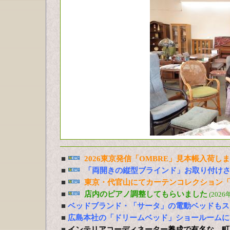
■
2026東京発信「OMBRE」見本帳入荷し
■
「両開きの縦型ブラインド」お取り付け
■
東京・代官山にてカーテンコレクション「
■
店内のピアノ調整してもらいました
(2026
■
ベッドブランド・「サータ」の電動ベッドもス
■
広島本社の「ドリームベッド」ショールームに
■
インテリアコーディネーター養成で有名な 町