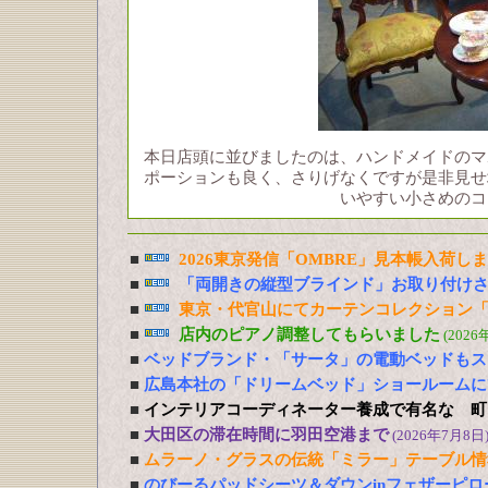
本日店頭に並びましたのは、ハンドメイドのマ
ポーションも良く、さりげなくですが是非見せ
いやすい小さめのコ
■
2026東京発信「OMBRE」見本帳入荷し
■
「両開きの縦型ブラインド」お取り付け
■
東京・代官山にてカーテンコレクション「
■
店内のピアノ調整してもらいました
(2026
■
ベッドブランド・「サータ」の電動ベッドもス
■
広島本社の「ドリームベッド」ショールームに
■
インテリアコーディネーター養成で有名な 町
■
大田区の滞在時間に羽田空港まで
(2026年7月8日
■
ムラーノ・グラスの伝統「ミラー」テーブル情
■
のびーるパッドシーツ＆ダウンinフェザーピ