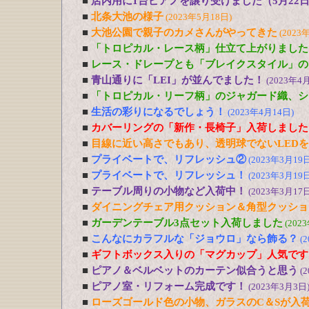
■
店内用に1台ピアノを譲り受けました（5月22
■
北条大池の様子
(2023年5月18日)
■
大池公園で親子のカメさんがやってきた
(2023
■
「トロピカル・レース柄」仕立て上がりました
■
レース・ドレープとも「ブレイクスタイル」の
■
青山通りに「LEI」が並んでました！
(2023年4
■
「トロピカル・リーフ柄」のジャガード織、シ
■
生活の彩りになるでしょう！
(2023年4月14日)
■
カバーリングの「新作・長椅子」入荷しました
■
目線に近い高さでもあり、透明球でないLED
■
プライベートで、リフレッシュ②
(2023年3月19日
■
プライベートで、リフレッシュ！
(2023年3月19日
■
テーブル周りの小物など入荷中！
(2023年3月17日
■
ダイニングチェア用クッション＆角型クッショ
■
ガーデンテーブル3点セット入荷しました
(202
■
こんなにカラフルな「ジョウロ」なら飾る？
(
■
ギフトボックス入りの「マグカップ」人気です
■
ピアノ＆ベルベットのカーテン似合うと思う
(
■
ピアノ室・リフォーム完成です！
(2023年3月3日
■
ローズゴールド色の小物、ガラスのC＆Sが入