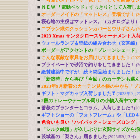
■
「可愛いストロベリー色」と「とても綺麗なシ
■
ＮＥＷ 「電動ベッド」すっきりとして入荷し
■
オーダーメイドの「マットレス」登場です！
(
■
寝心地の主役はマットレス。（カタログより）
■
コブラン織のクッションカバーとウサギさん
(
■
2023 Xmas サンタクロースやオーナメント入
■
ウォールランプ＆壁紙の組み合わせ（玄関編）
■
ボーダーがアクセントの「プレーンシェード」
■
こんな素敵な家具をお届けしてきました！
(20
■
プライベートで砂沼で釣りをしてきました！
(
■
絶賛建築中ですが、続々納品始まりました！
(
■
「新築時」から再び「今回」のカーテンも選ん
■
2023年9月新着のカーテン見本帳の中から「
■
ギフト・マグカップ入荷しました❣
(2023年9月2
■
2段のトレーやテーブル周りの小物入荷中です
■
薔薇のプランターとコラム、入荷しました‼
(2
■
ギフトショーの「フォトフレーム」や「LED
■
色合いも良い「ハイバック＋シェーズロング」
■
「シルク絨毯」が久しぶりに玄関サイズから揃
■
茨城産の「梨さん」届きました
(2023年9月3日)