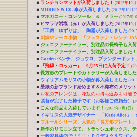
■
ランチョンマットが入荷しました！
(2017年10月
■
MORRIS & C0. 傘が入荷しました
(2017年10月2
■
マホガニー・コンソール ＆ ミラー
(2017年1
■
ヒマラヤ岩塩（赤）が入荷しました
(2017年10月
■
「工房 ゆずりは」 陶器が入荷しました
(20
■
刺繍やレース小物 「フェステナ・レンテ JA
■
ジェニファーテイラー、別注品の長椅子も入荷
■
ジェニファーテイラー、別注品入荷しました！
■
Garden ベンチ、ジョウロ、プランターポッ
■
『飛騨・ロッカー』 9月25日に入荷予定！
(2
■
長方形のプレートやカトラリーが入荷しました
■
ウィリアムモリスの小物が再入荷しました
(20
■
壁紙の新ブランド始めます＆不織布のメリット
■
お花のアレンジは、花瓶のお持ち込みも可能で
■
張替が完了した椅子です（お客様ご依頼分）
(
■
こんな商品も入荷しています！
(2017年7月1日)
■
イギリスの人気デザイナー 「Katie Alic
■
フルールシリーズ、人気の「長方形プレート」
■
新作のリモコン立て、トラッシュボックス、テ
■
一般家具枠②で「ミニ・ＰＣデスク＆ワゴン」