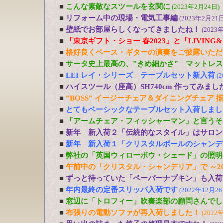
■
こんな素敵なスツールを玄関に
(2023年2月24日)
■
リフォーム中の現場・電気工事編
(2023年2月21日
■
壁紙でお部屋らしくなってきましたね！
(2023
■
「東京ギフト・ショー 春2023」と「LIVING&DE
■
格好良くベース・ギターの演奏をご披露いただ
■
サータ史上最高の、”きめ細かさ” マットレ
■
LEI レイ・シリーズ テーブルセット新入荷
(
■
ハイスツール（座高）SH740cm 作ってみまし
■
”BOSS” イージーチェア＆ダイニングチェア 
■
とてもベーシックなテーブルセット入荷しまし
■
「アームチェア・フィッシャーマン」と言うそ
■
新年 新入荷２「伝統的なスタイル」はサロン
■
新年 新入荷１「クリスタルボールのシャンデ
■
弊社の「英国ウィローボウ・シェード」の照明
■
午前中の「クリスタル・シャンデリア」で ～20
■
ずっと待っていた「ペーパーナプキン」も入荷
■
年内最終の定番スリッパ入荷です
(2022年12月26
■
窓辺に「トロフィー」吹奏楽部の顧問さんでし
■
布張りの電動ソファが再入荷しました！
(2022