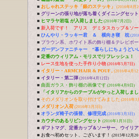
■
おしゃれステッキ「銀のステッキ」
(2016年8月2
■
グリーンの張り地が落ち着くダイニングセット
■
ヒマラヤ岩塩 が入荷しました
(2016年7月2日)
■
新入荷です！ アリス デミタスカップ＆ソー
■
ひんやり・ラッキー君 ＆ 横向き寝 枕
(20
■
ブラウン系、ホワイト系の飾り棚＆テレビボー
■
ガーデンファニチャー “暮らしにちょうどい
■
定番のウィリアム・モリスでリフレッシュ！
■
レース生地を使った手作り小物
(2016年5月7日)
■
イタリー・ARMCHAIR & POUF ,
(2016年4月12
■
イタリー・第二弾
(2016年4月12日)
■
曲面ガラス・飾り棚の画像です
(2016年4月9日)
■
「イタリアからのテーブルがやっと入荷しまし
■
そのメダリオンを取り付けてみました
(2016年3
■
メダリオン入荷
(2016年3月3日)
■
オランダ椅子の張替、修理完成
(2016年3月3日)
■
カウチのあるリビングセット
(2016年1月31日)
■
ギフトマグ、定番カップ＆ソーサー、ウイリア
■
お食べ初めセット、ございます！
(2015年12月20