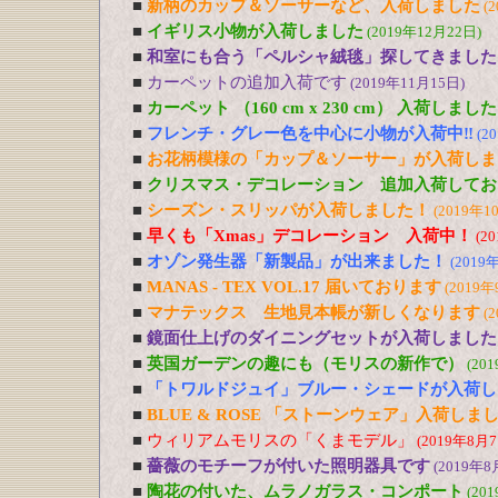
■
新柄のカップ＆ソーサーなど、入荷しました
(
■
イギリス小物が入荷しました
(2019年12月22日)
■
和室にも合う「ペルシャ絨毯」探してきました
■
カーペットの追加入荷です
(2019年11月15日)
■
カーペット （160 cm x 230 cm） 入荷しました
■
フレンチ・グレー色を中心に小物が入荷中‼
(2
■
お花柄模様の「カップ＆ソーサー」が入荷しま
■
クリスマス・デコレーション 追加入荷してお
■
シーズン・スリッパが入荷しました！
(2019年1
■
早くも「Xmas」デコレーション 入荷中！
(2
■
オゾン発生器「新製品」が出来ました！
(2019
■
MANAS - TEX VOL.17 届いております
(2019年
■
マナテックス 生地見本帳が新しくなります
(
■
鏡面仕上げのダイニングセットが入荷しました
■
英国ガーデンの趣にも（モリスの新作で）
(20
■
「トワルドジュイ」ブルー・シェードが入荷し
■
BLUE & ROSE 「ストーンウェア」入荷しま
■
ウィリアムモリスの「くまモデル」
(2019年8月7
■
薔薇のモチーフが付いた照明器具です
(2019年8
■
陶花の付いた、ムラノガラス・コンポート
(20