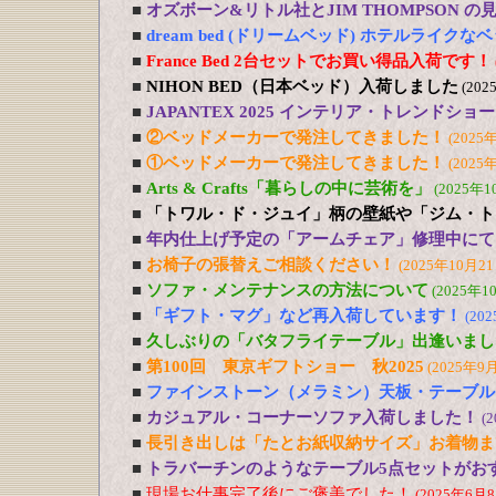
■
オズボーン&リトル社とJIM THOMPSON 
■
dream bed (ドリームベッド) ホテルライ
■
France Bed 2台セットでお買い得品入荷です！
■
NIHON BED（日本ベッド）入荷しました
(202
■
JAPANTEX 2025 インテリア・トレンドショー
■
②ベッドメーカーで発注してきました！
(2025
■
①ベッドメーカーで発注してきました！
(2025
■
Arts & Crafts「暮らしの中に芸術を」
(2025年1
■
「トワル・ド・ジュイ」柄の壁紙や「ジム・ト
■
年内仕上げ予定の「アームチェア」修理中にて
■
お椅子の張替えご相談ください！
(2025年10月21
■
ソファ・メンテナンスの方法について
(2025年1
■
「ギフト・マグ」など再入荷しています！
(20
■
久しぶりの「バタフライテーブル」出逢いまし
■
第100回 東京ギフトショー 秋2025
(2025年9
■
ファインストーン（メラミン）天板・テーブル
■
カジュアル・コーナーソファ入荷しました！
(
■
長引き出しは「たとお紙収納サイズ」お着物ま
■
トラバーチンのようなテーブル5点セットがおす
■
現場お仕事完了後にご褒美でした！
(2025年6月8