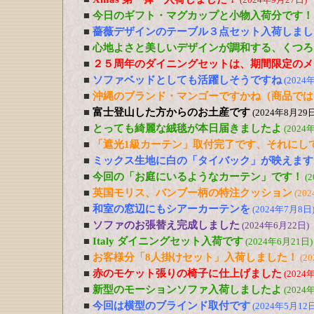
■
今日のギフト・マグカップと小物入荷分です！
■
薔薇デザインのテーブル３点セット入荷しまし
■
心地よさと美しいデザインが調和する、くつろ
■
２５周年のダイニングセットは、期間限定のメ
■
ソファベッドとしても活躍しそうですね
(2024
■
沖縄のブランド・マンゴーですかね（商品では
■
富士登山した方からのお土産です
(2024年8月29日
■
とっても綺麗な絨毯が本日届きましたよ
(2024
■
「遮光1級カーテン」取付完了です、それにし
■
ミックス生地に白の「タイバック」が映えます
■
今回の「お庭にいるようなカーテン」です！
(
■
英国モリス、バンブー柄の特注クッション
(20
■
和室の窓辺にもシアーカーテンを
(2024年7月8日
■
ソファのお張替え完成しました
(2024年6月22日)
■
Italy ダイニングセット入荷です
(2024年6月21日)
■
お客様分「8人掛けセット」入荷しました！
(2
■
赤のモケット張りの椅子に仕上げました
(2024
■
新型のモーションソファ入荷しましたよ
(2024
■
今回は横型のブラインド取付です
(2024年5月12日