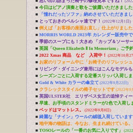
■
思い出の詰まった椅子の修理見本ですね！
(20
■
今日はピアノ演奏と歌をご披露いただきました
■
「憧れだったソファ」納めさせていただきまし
■
とっておきのペルシャ達です！
(2022年12月1日)
■
例えば「お客様の座面お直し」仕上がりました
■
MORRIS WORLD 2023年 カレンダー販売中
■
季節のスープにも！大きめ 「カップ＆ソーサ
■
英国「Queen Elizabeth Ⅱ In Memoriam」
■
2022 Xmas 商品 など 入荷中！
(2022年10月2
■
お家のリフォーム中に「お椅子のリフレッシュ
■
リビング・ダイニング兼用にはこんなモデルも
■
シーズンごとに入荷する定番スリッパ入荷しま
■
Gold & White カラーの傘立て
(2022年9月22日)
■
クラシックスタイルの椅子セットです
(2022年9
■
英国ULSTER社 エリザベス女王の追悼ティ
■
早速、お手頃のスタンドミラーが2色で入荷し
■
ベッドはマットレス。
(2022年9月8日)
■
綺麗な「ナイン」ウールの絨毯入荷しています
■
地中海の物語は、今なお、生まれ続けている。
■
TOSOレールの「一番のお気に入りです」
(202