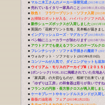
■
マルニ木工さんのメーカー張替完成
(2015年12月
■
売れているイタリー家具のこと
(2015年11月12日)
■
秋色！ フラワープリント・ソファ入荷
(2015
■
お掃除ロボットが入る、ハイバックソファの入
■
新作シューズボックスが入荷しました
(2015年1
■
英国の「花柄プリント生地」見本帳が届きまし
■
イングリッシュローズ・マグカップ
(2015年8月1
■
ペン軸にニューカラーが加わります
(2015年7月6
■
アウトドアでも使えるフランスのテーブルクロ
■
フレンチシック・ソファ＆手描きの魔術？
(20
■
ウォルナット・ソファセット
(2015年6月19日)
■
コンソールが人気で、ダイニングセットも追加
■
ウイリアム・モリスのアーカイブⅢ（２０１５
■
[ボンシック] VOL.11に掲載されていた生地あ
■
「家具調」の大切なものが、桜材で出来ていま
■
「ゆずりは工房」の和食器は彩りが良いですね
■
フランスの円形・長方形クロスが再入荷しまし
■
ケーキプレートやキャンドルスタンドが入荷し
■
薔薇の油彩画 フェア
(2015年2月22日)
■
丸テーブル＆カウチソファ
(2015年1月31日)