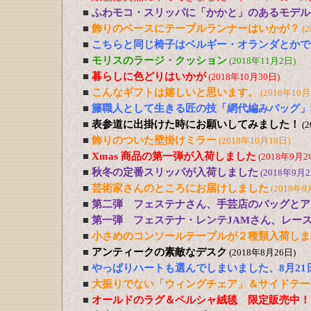
■
ふわモコ・スリッパに「かかと」のあるモデル
■
飾りのベースにテーブルランナーはいかが？
(
■
こちらと同じ椅子はベルギー・オランダとかで
■
モリスのラージ・クッション
(2018年11月2日)
■
暮らしに色どりはいかが
(2018年10月30日)
■
こんなギフトは嬉しいと思います。
(2018年10月
■
籐職人として生きる匠の技「網代編みバッグ」
■
表参道に出掛けた時にお願いしてみました！
(
■
飾りのついた壁掛けミラー
(2018年10月18日)
■
Xmas 商品の第一弾が入荷しました
(2018年9月2
■
秋冬の定番スリッパが入荷しました
(2018年9月2
■
芸術家さんのところにお届けしました
(2018年9
■
第二弾 フェステナさん、手芸店のバッグとア
■
第一弾 フェステナ・レンテJAMさん、レー
■
小さめのコンソールテーブルが２種類入荷しま
■
アンティークの素敵なデスク
(2018年8月26日)
■
やっぱりハートも選んでしまいました、8月21
■
大振りでない「ウィングチェア」＆サイドテー
■
オールドのラグ＆ペルシャ絨毯 限定販売中！