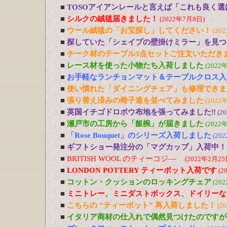
■
TOSOアイアンレールと言えば「これも良く選
■
シルクの絨毯届きました！
(2022年7月8日)
■
ウール絨毯の「お宝探し」してください！
(20
■
探していた「シェイプの壁掛けミラー」を見つ
■
チーク材のテーブル3点セットご注文いただき
■
レース材を使った小物たち入荷しました
(2022
■
お手軽なランチョンマット＆テーブルクロス入
■
使い慣れた「ダイニングチェア」も修理できま
■
張り替え済みの椅子達を並べてみました
(2022
■
英国イチゴドロボウ布地を張ってみました‼
(2
■
瀬戸市の工房から「飯椀」が届きました
(2022
■
「Rose Bouquet」のシリーズ入荷しました
(20
■
ギフトショー発注分の「マグカップ」入荷中！
■
BRITISH WOOL のティーコジ―
(2022年2月25
■
LONDON POTTERY ティーポット入荷です
(2
■
コットン・クッションのロッキングチェア
(20
■
ミニトレー、ミニダストボックス、ドイリーな
■
こちらの “ティーポット” 再入荷しました！
(2
■
イタリア商材の仕入れで偶然見つけたのですが