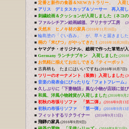
■
定番と新作の食器＆NEWカトラリー、 入荷
■
アリス デミタスカップ＆ソーサー 再入荷し
■
刺繍絵画＆クッションが入荷しました（ネコの
■
ファルシチアン絵画絨毯、アリナサブ工房
(
■
天然木 ヒノキ材の家具
(2016年11月16日)
■
輪島塗の「ぐい呑み」 が、早々と届きました
■
桐の「米びつ」がやってきた！
(2016年10月20日)
■
ヤマグチ・オリジナル、総桐で作った箪笥が入
■
Germany ランチナプキン 入荷しました
(201
■
お気軽に揃えてお出しできる「ティーポット 
■
古典柄も たまにはいいですね
(2016年10月7日)
■
ツリーのオーナメント（装飾）入荷しました
(
■
音楽の発表会にぴったりな「フォトフレーム」
■
久しぶりに「下妻物語」風な小物が店頭に並び
■
和風、洋風小物雑貨が入荷しました
(2016年9月2
■
初秋の布張りソファ 「第二弾」
(2016年9月13日
■
初秋の布張りソファ 「第一弾」
(2016年9月13日
■
フィットするリクライナー
(2016年9月13日)
■
飛騨の家具
(2016年9月9日)
■
磁器の置物 「天使シリーズ」
(2016年8月21日)