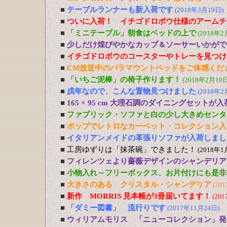
■
テーブルランナーも新入荷です
(2018年3月19日)
■
ついに入荷！ イチゴドロボウ仕様のアームチ
■
「ミニテーブル」朝食はベッドの上で
(2018年2
■
少しだけ煌びやかなカップ＆ソーサーいかがで
■
イチゴドロボウのコースターやトレーを見つけ
■
CM放送中のパラマウントベッドをご体感くだ
■
「いちご泥棒」の椅子作ります！
(2018年2月10日
■
戌年なので、こんな置物見つけました
(2018年2
■
165 × 95 cm 大理石調のダイニングセットが
■
ファブリック・ソファと白の少し大きめセンタ
■
ポップでレトロなカーペット・コレクション入
■
イタリアンメイドの革張りソファが入荷しまし
■
工房ゆずりは「抹茶碗」できました！
(2018年1
■
フィレンツェより薔薇デザインのシャンデリア
■
小物入れ～フリーボックス、お片付けにも是非
■
大きさのある クリスタル・シャンデリア
(20
■
新作 MORRIS 見本帳が3冊届いてます！
(20
■
「ダミー図書」 流行りです
(2017年11月24日)
■
ウィリアムモリス 「ニューコレクション」発