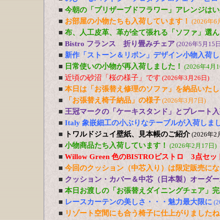
■
今朝の「プリザーブドフラワー」アレンジはい
■
お部屋の小物たちも入荷しています！
(2026年6
■
布、人工皮革、革が全て張れる「ソファ」選ん
■
Bistro フランス 折り畳みチェア
(2026年5月15日
■
新作「ストーン＆リボン」デザイン小物入荷し
■
日常使いの小物が再入荷しました！
(2026年4月1
■
近頃の砂沼「桜の様子」です
(2026年3月26日)
■
本日は「お張替え修理のソファ」を納品いたし
■
「お張替え椅子納品」の様子
(2026年3月7日)
■
王冠マークの「ケーキスタンド」とプレート入
■
Italy 象嵌細工の小ぶりなテーブルが入荷しま
■
トワルドジュイ壁紙、見本帳のご紹介
(2026年2
■
小物商品たち入荷しています！
(2026年2月17日)
■
Willow Green 色のBISTROビストロ 3点
■
今回のクッション（中芯入り）は限定販売にな
■
クッション・カバー＆中芯（日本製）オーダー
■
本日お渡しの「お張替えダイニングチェア」完
■
レースカーテンの美しさ・・・魅力最大限に
(
■
リゾート空間にも合う椅子に仕上がりましたね