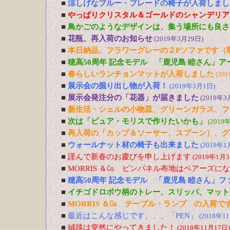
■
涼しげなブルー・ブレードの椅子が入荷しまし
■
やっぱりクリスタル＆ゴールドのシャンデリア
■
鳥かごのようなデザインは、集う場所にも良さ
■
花瓶、再入荷のお知らせ
(2019年3月29日)
■
本日納品、フラワーグレーの２Pソファです（
■
穂高50周年 記念モデル 「鹿児島 睦さん」
■
春らしいランチョンマットが入荷しました
(20
■
展示会の掘り出し物が入荷！
(2019年3月1日)
■
展示会発注分の「花器」が届きました
(2019年3
■
新生活・シェルの小物皿、グリーンガラス、フ
■
次は「ピュア・モリスで作りたいかも」
(2019
■
再入荷の「カップ＆ソーサー、スプーン）、グ
■
ウォールナット材の椅子も出来ました
(2019年1
■
謹んで新春のお慶びを申し上げます
(2019年1月3
■
MORRIS ＆㏇ ピンパネル布地はベアーズに
■
穂高50周年 記念モデル 「鹿児島 睦さん」
■
イチゴドロボウ柄のトレー、スリッパ、マット
■
MORRIS ＆㏇ テーブル・ランプ の入荷で
■
最近はこんな感じです、、、「PEN」
(2018年1
■
絨毯は突然にやってきました！
(2018年11月17日)