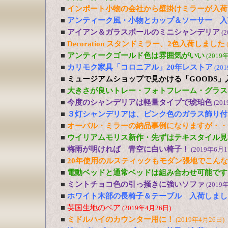
■
インポート小物の会社から壁掛けミラーが入荷
■
アンティーク風・小物とカップ＆ソーサー 入
■
アイアン＆ガラスボールのミニシャンデリア
(
■
Decoration スタンドミラー、2色入荷しました
■
アンティークゴールド色は雰囲気がいい
(2019
■
カリモク家具「コロニアル」20年レストア
(20
■
ミュージアムショップで見かける「GOODS」
■
大きさが良いトレー・フォトフレーム・グラス
■
今度のシャンデリアは軽量タイプで琥珀色
(20
■
３灯シャンデリアは、ピンク色のガラス飾り付
■
オーバル・ミラーの納品事例になりますが・・
■
ウイリアムモリス新作・先ずはテキスタイル見
■
梅雨が明ければ 青空に白い椅子！
(2019年6月1
■
20年使用のルスティックもモダン張地でこん
■
電動ベッドと通常ベッドは組み合わせ可能です
■
ミントチョコ色の引っ掻きに強いソファ
(2019
■
ホワイト木部の長椅子＆テーブル 入荷しまし
■
英国生地のベア
(2019年4月26日)
■
ミドルハイのカウンター用に！
(2019年4月26日)