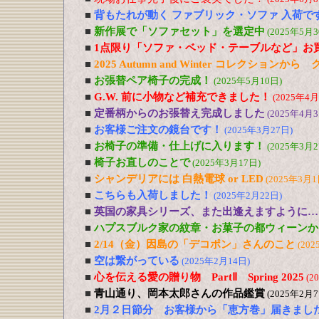
■
背もたれが動く ファブリック・ソファ 入荷で
■
新作展で「ソファセット」を選定中
(2025年5月3
■
1点限り「ソファ・ベッド・テーブルなど」お
■
2025 Autumn and Winter コレクションか
■
お張替ペア椅子の完成！
(2025年5月10日)
■
G.W. 前に小物など補充できました！
(2025年4月
■
定番柄からのお張替え完成しました
(2025年4月3
■
お客様ご注文の鏡台です！
(2025年3月27日)
■
お椅子の準備・仕上げに入ります！
(2025年3月2
■
椅子お直しのことで
(2025年3月17日)
■
シャンデリアには 白熱電球 or LED
(2025年3月1
■
こちらも入荷しました！
(2025年2月22日)
■
英国の家具シリーズ、また出逢えますように…
■
ハプスブルク家の紋章・お菓子の都ウィーンか
■
2/14（金）因島の「デコポン」さんのこと
(202
■
空は繋がっている
(2025年2月14日)
■
心を伝える愛の贈り物 PartⅡ Spring 2025
(2
■
青山通り、岡本太郎さんの作品鑑賞
(2025年2月7
■
2月２日節分 お客様から「恵方巻」届きまし