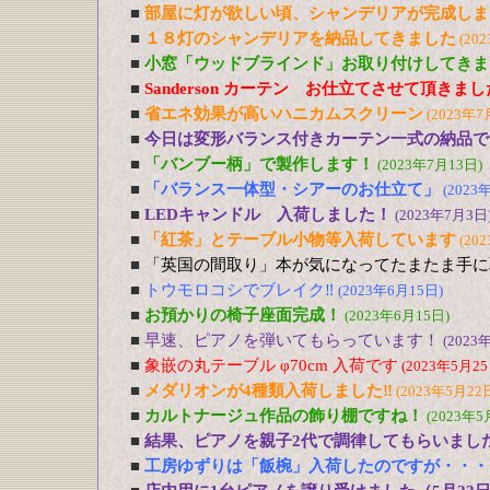
■
部屋に灯が欲しい頃、シャンデリアが完成しま
■
１８灯のシャンデリアを納品してきました
(20
■
小窓「ウッドブラインド」お取り付けしてきま
■
Sanderson カーテン お仕立てさせて頂きま
■
省エネ効果が高いハニカムスクリーン
(2023年7
■
今日は変形バランス付きカーテン一式の納品で
■
「バンブー柄」で製作します！
(2023年7月13日)
■
「バランス一体型・シアーのお仕立て」
(2023
■
LEDキャンドル 入荷しました！
(2023年7月3日
■
「紅茶」とテーブル小物等入荷しています
(20
■
「英国の間取り」本が気になってたまたま手に
■
トウモロコシでブレイク‼
(2023年6月15日)
■
お預かりの椅子座面完成！
(2023年6月15日)
■
早速、ピアノを弾いてもらっています！
(2023
■
象嵌の丸テーブル φ70cm 入荷です
(2023年5月25
■
メダリオンが4種類入荷しました‼
(2023年5月22
■
カルトナージュ作品の飾り棚ですね！
(2023年5
■
結果、ピアノを親子2代で調律してもらいまし
■
工房ゆずりは「飯椀」入荷したのですが・・・