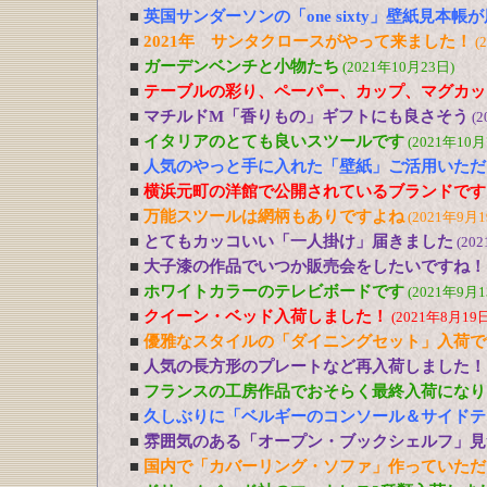
■
英国サンダーソンの「one sixty」壁紙見本帳
■
2021年 サンタクロースがやって来ました！
(
■
ガーデンベンチと小物たち
(2021年10月23日)
■
テーブルの彩り、ペーパー、カップ、マグカッ
■
マチルドM「香りもの」ギフトにも良さそう
(2
■
イタリアのとても良いスツールです
(2021年10月
■
人気のやっと手に入れた「壁紙」ご活用いただ
■
横浜元町の洋館で公開されているブランドです
■
万能スツールは網柄もありですよね
(2021年9月1
■
とてもカッコいい「一人掛け」届きました
(20
■
大子漆の作品でいつか販売会をしたいですね！
■
ホワイトカラーのテレビボードです
(2021年9月1
■
クイーン・ベッド入荷しました！
(2021年8月19日
■
優雅なスタイルの「ダイニングセット」入荷で
■
人気の長方形のプレートなど再入荷しました！
■
フランスの工房作品でおそらく最終入荷になり
■
久しぶりに「ベルギーのコンソール＆サイドテ
■
雰囲気のある「オープン・ブックシェルフ」見
■
国内で「カバーリング・ソファ」作っていただ