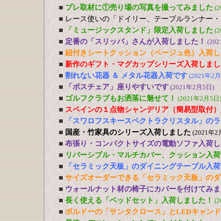
■
プレ取材に①売り場の写真を撮ってみました
(
■
レース使いの「ドイリー、テーブルランナー・
■
「ミュージックスタンド」限定入荷しました
(
■
定番の「スリッパ」さんが入荷しました！
(20
■
紐付きシートクッション（ベージュ色）入荷し
■
新作のギフト・マグカップシリーズ入荷しまし
■
割れない花器 ＆ メタル花器入荷です
(2021年2月
■
「ボスチェア」座りやすいです
(2021年2月5日)
■
ゴルフクラブもお洒落に魅せて！
(2021年2月5日
■
スペインの１点物シャンデリア（簡易型取付）
■
「スワロフスキースペクトラクリスタル」のラ
■
国産・竹家具のシリーズ入荷しました
(2021年2
■
布張り・コンパクトサイズの電動ソファ入荷し
■
リバーシブル・マルチカバー、クッション入荷
■
「セラミック天板」のダイニングテーブル入荷
■
サイズオーダーできる「セラミック天板」のダ
■
ウォールナット材の椅子にカバーを付けてみま
■
長く使える「ベッドセット」入荷しました！
(
■
ボルドーの「サンタクロース」とLEDキャン