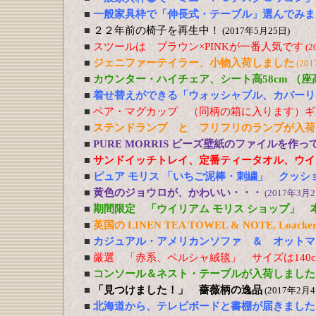
■
一般家具枠で「伸長式・テーブル」選んでみま
■
２２年前の椅子を再生中！
(2017年5月25日)
■
スツールは ブラウン×PINKが一番人気です
(2
■
ジェニファーテイラー、小物入荷しました
(20
■
カウンター・ハイチェア、シート高58cm （
■
着せ替えができる「ウォッシャブル、カバーリ
■
ペア・マグカップ （同柄の箱に入ります）ギ
■
ステンドランプ と フリフリのランプが入荷
■
PURE MORRIS ビーズ壁紙のファイルを作
■
サンドイッチトレイ、定番ティータオル、ウイ
■
ピュア モリス 「いちご泥棒・刺繍」 クッシ
■
黄色のジョウロが、かわいい・・・
(2017年3月2
■
期間限定 「ウイリアム モリス ショップ」 
■
英国の LINEN TEA TOWEL & NOTE, Loacker
■
カジュアル・アメリカンソファ ＆ オットマ
■
厳選 「赤系、ペルシャ絨毯」 サイズは140cm
■
コンソール＆ネスト・テーブルが入荷しました
■
「見つけました！」 薔薇柄の逸品
(2017年2月4
■
北海道から、テレビボードと書棚が届きました