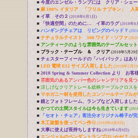
■
今度のエンゼル・ランプには クリア・シェー
■
麻 100% イタリア 「フリル ナプキン」 入
■
イ草 その２
(2018年6月1日)
■
「快適空間」のために… イ草のラグ
(2018年6
■
ハンギングチェアは リビングのベッド？
(20
■
ナチュラルテイスト 160 ワイド・ソファ
(201
■
アンティークのような雰囲気のテーブルセット
■
ブラック・テーブル ＆ クリア
(2018年5月29日
■
チェスターフィールドの「ハイバック」はあり
■
LED 電球 E12 サイズ入荷しました
(2018年5月1
■
2018 Spring & Summer Collection より お
■
雰囲気のあるアンバー色のシャンデリアを見つ
■
涼しげなクリアトレー＆総柄テーブルクロスを
■
マホガニー材を使用したコンソールテーブルが
■
鏡とフォトフレーム、ランプなど入荷しました
■
かつての土間スタイルは今も生きています
(20
■
「セオト・チェア」客注分オリジナル椅子が完
■
木工旋盤を使ってペン作り
(2018年4月8日)
■
大事に使えば長持ちしますね
(2018年4月8日)
■
エンジェルのペンダントランプはいかが？
(20