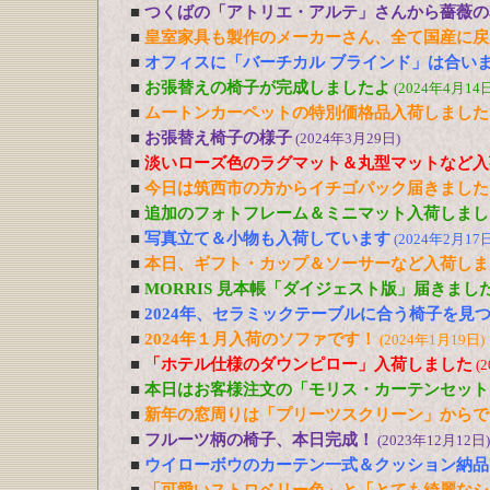
■
つくばの「アトリエ・アルテ」さんから薔薇の
■
皇室家具も製作のメーカーさん、全て国産に戻
■
オフィスに「バーチカル ブラインド」は合い
■
お張替えの椅子が完成しましたよ
(2024年4月14日
■
ムートンカーペットの特別価格品入荷しました
■
お張替え椅子の様子
(2024年3月29日)
■
淡いローズ色のラグマット＆丸型マットなど入
■
今日は筑西市の方からイチゴパック届きました
■
追加のフォトフレーム＆ミニマット入荷しまし
■
写真立て＆小物も入荷しています
(2024年2月17日
■
本日、ギフト・カップ＆ソーサーなど入荷しま
■
MORRIS 見本帳「ダイジェスト版」届きまし
■
2024年、セラミックテーブルに合う椅子を見
■
2024年１月入荷のソファです！
(2024年1月19日)
■
「ホテル仕様のダウンピロー」入荷しました
(
■
本日はお客様注文の「モリス・カーテンセット
■
新年の窓周りは「プリーツスクリーン」からで
■
フルーツ柄の椅子、本日完成！
(2023年12月12日)
■
ウイローボウのカーテン一式＆クッション納品