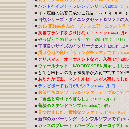
■
ハンドペイント・フレンチシリーズ
(2015年1月3
■
イス座面の張替完成のご報告！
(2015年1月30日)
■
自然シリーズ・ダイニングセット＆ソファの入
■
2015 東洋紡さんの「ブレスエアーエクストラ
■
英国ブランドをさりげなく・・・
(2014年12月19
■
やっぱりこのドレッサーで！
(2014年12月13日)
■
丁度良いサイズのイタリーチェスト
(2014年12月
■
掛け心地の良い「ウィングチェア」です
(2014
■
クリスマス・オーナメントなど、入荷です
(20
■
ウォールナット WOODY SOFA 展示しました
■
とても味わいのある和食器が入荷中です
(2014
■
あたたか演出、マントルピースが入荷しました
■
テレビボードも白がいい？
(2014年9月2日)
■
お値打ちコンソール＆センターテーブル
(2014
■
『自然と寄りそう暮らし』
(2014年9月2日)
■
薔薇のステンドランプ
(2014年6月19日)
■
見つけました、素敵なソファ！
(2014年6月9日)
■
新作のカバーリング・シンプルソファです
(20
■
ガラスのプレート（パープル・ターコイズ）＆