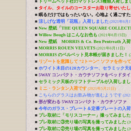
■
ドリームベッド社のマットレス3種類入荷しま
■
タイル、タイルのコースターお取り寄せいたし
■
眠るだけではもったいない。心地よく過ごすた
■
涼しげな透明「花瓶」入荷しました
(2021年6月1
■
New 壁紙「THE QUEEN SQUARE COLL
■
Willow Bough はこんなお色も
(2021年6月15日)
■
New 壁紙 MORRIS & Co. Ben Pentreath
■
MORRIS ROUEN VELVETS
(2021年6月11日)
■
MORRIS のベルベット見本帳が届きました！
(
■
リゾートを意識して “2トーン” ソファを作っ
■
ホワイト木目の120カウンター、セラミック天
■
5WAY コンパクト・カウチソファをベッドタ
■
セラミック天板のリフトテーブルが入荷しまし
■
ミニ・ランタン入荷です
(2021年5月21日)
■
こちらのグラスはお飲み物が進むようです
(20
■
形が変わる 5WAYコンパクト・カウチソファ
■
今年のガラス・プレート＆定番プレートの入荷
■
プレ取材に「モリスコーナー」撮ってみました
■
プレ取材に③売り場の写真を撮ってみました
(
■
プレ取材に②売り場の写真を撮ってみました
(