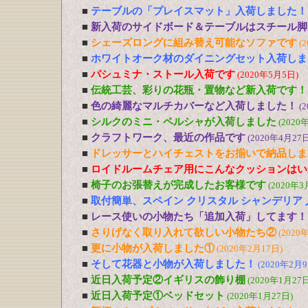
■
テーブルの「プレイスマット」入荷しました！
■
新入荷のサイドボード＆テーブルはスチール脚
■
シェーズロングに組み替え可能なソファです
(
■
ホワイトオーク材のダイニングセット入荷しま
■
パシュミナ・ストール入荷です
(2020年5月5日)
■
伝統工芸、彩りの花瓶・置物など新入荷です！
■
色の綺麗なマルチカバーなど入荷しました！
(
■
シルクのミニ・ペルシャが入荷しました
(2020
■
クラフトワーク、最近の作品です
(2020年4月27日
■
ドレッサーとハイチェストをお揃いで納品しま
■
ロイドルームチェア用にこんなクッションはい
■
椅子のお張替えが完成したお客様です
(2020年3
■
取付簡単、スペイン クリスタル シャンデリア
■
レース使いの小物たち「追加入荷」してます！
■
さりげなく取り入れて欲しい小物たち②
(2020
■
更に小物が入荷しました①
(2020年2月17日)
■
そして花器と小物が入荷しました！
(2020年2月9
■
近日入荷予定②イギリスの飾り棚
(2020年1月27日
■
近日入荷予定①ベッドセット
(2020年1月27日)