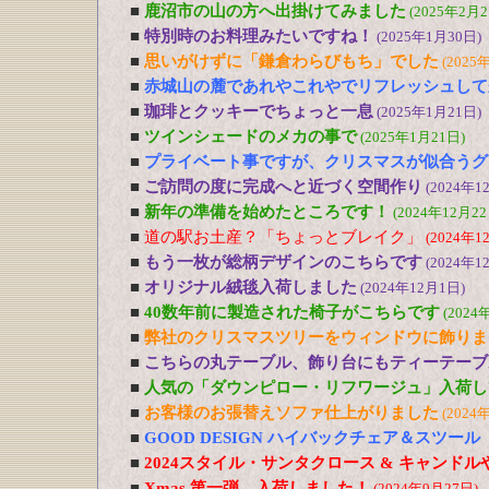
■
鹿沼市の山の方へ出掛けてみました
(2025年2月2
■
特別時のお料理みたいですね！
(2025年1月30日)
■
思いがけずに「鎌倉わらびもち」でした
(2025
■
赤城山の麓であれやこれやでリフレッシュして
■
珈琲とクッキーでちょっと一息
(2025年1月21日)
■
ツインシェードのメカの事で
(2025年1月21日)
■
プライベート事ですが、クリスマスが似合うグ
■
ご訪問の度に完成へと近づく空間作り
(2024年1
■
新年の準備を始めたところです！
(2024年12月22
■
道の駅お土産？「ちょっとブレイク」
(2024年1
■
もう一枚が総柄デザインのこちらです
(2024年1
■
オリジナル絨毯入荷しました
(2024年12月1日)
■
40数年前に製造された椅子がこちらです
(2024
■
弊社のクリスマスツリーをウィンドウに飾りま
■
こちらの丸テーブル、飾り台にもティーテーブ
■
人気の「ダウンピロー・リフワージュ」入荷し
■
お客様のお張替えソファ仕上がりました
(2024
■
GOOD DESIGN ハイバックチェア＆スツー
■
2024スタイル・サンタクロース & キャンド
■
Xmas 第一弾 入荷しました！
(2024年9月27日)