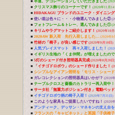
■
早速、デコレーションしていただきました
(20
■
クリスマス飾りのコーナーです！
(2020年11月14
■
HIDAKAGU ブランドのユニーク・ダイニン
■
使い道は色々に・・・小物選んでみました②
(
■
フォトフレーム＆トレー、選んでみました①
(
■
キリムやラグマットご紹介します！
(2020年10月
■
2020AW 新入荷 先行入荷しました…
(2020年9
■
竹材の「椅子」が良い感じです
(2020年9月10日)
■
人気プレイスマット 再々入荷しました！
(20
■
イギリス生地の「くま仲間」が増えましたので
■
5灯のシェード付き照明器具完成
(2020年8月28日
■
「イチゴドロボウ」のシェード作りました！
(
■
シンプルなアイアン照明を「モリス・シェード
■
ガレコレクションの照明器具はいかが？
(2020
■
テーブルクロスと薔薇のカトラリー再入荷中！
■
サータ社「無重力ポジション付き」電動ベッド
■
イチゴドロボウ柄の椅子入荷！
(2020年7月31日)
■
このような家具もご提案したいですね！
(2020
■
アンティーク、デッサン・マネキンの支え台を
■
フランスの「キャビネット」と英国「子供椅子