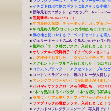
■
ブレックファースト、カップ＆ソーサー
(2022
■
イチゴドロボウ柄のギフトに良さそうな小物た
■
新年最初の “ポット” と “カップ” Redute R
■
謹賀新年
(2021年12月30日)
■
年内最終入荷② ティーポット、カップ＆ソー
■
年内最終入荷① コットンの小物たち
(2021年12
■
寝心地と使いやすさで「ベッドセット」を選ん
■
ジェリーキャットのぬいぐるみ
(2021年12月24日)
■
飛騨の「オーク材のデスク」入荷しました！
(
■
オリジナルの飛騨椅子「イチゴのクレセント」
■
お客様分のお直し分、「ダイニングチェア」完
■
アクセントテーブル再入荷しました！
(2021年1
■
コラム＆プランター、アクセントテーブルなど
■
コットンのラグマット、鏡のトレーが入荷しま
■
アレンジフラワーがいくつか出来上がりました
■
2021AW サンタクロース＆仲間たち！
(2021年1
■
“木”を熟知するイバタが、“木”を感じる家具
■
英国ウィリアムモリス・ファブリックのセオト
■
ファブリックの電動ソファ、入荷しました！
(
■
マチルドMフレグランスソープ 再入荷です！