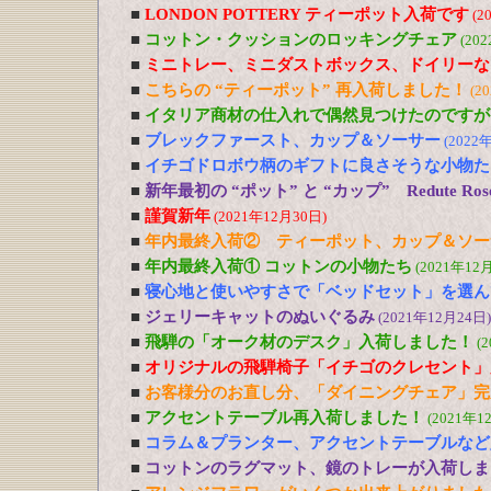
■
LONDON POTTERY ティーポット入荷です
(2
■
コットン・クッションのロッキングチェア
(20
■
ミニトレー、ミニダストボックス、ドイリーな
■
こちらの “ティーポット” 再入荷しました！
(2
■
イタリア商材の仕入れで偶然見つけたのですが
■
ブレックファースト、カップ＆ソーサー
(2022
■
イチゴドロボウ柄のギフトに良さそうな小物た
■
新年最初の “ポット” と “カップ” Redute R
■
謹賀新年
(2021年12月30日)
■
年内最終入荷② ティーポット、カップ＆ソー
■
年内最終入荷① コットンの小物たち
(2021年12
■
寝心地と使いやすさで「ベッドセット」を選ん
■
ジェリーキャットのぬいぐるみ
(2021年12月24日)
■
飛騨の「オーク材のデスク」入荷しました！
(
■
オリジナルの飛騨椅子「イチゴのクレセント」
■
お客様分のお直し分、「ダイニングチェア」完
■
アクセントテーブル再入荷しました！
(2021年1
■
コラム＆プランター、アクセントテーブルなど
■
コットンのラグマット、鏡のトレーが入荷しま