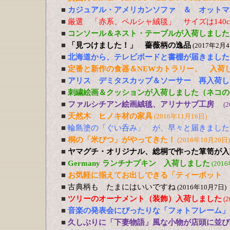
■
カジュアル・アメリカンソファ ＆ オットマ
■
厳選 「赤系、ペルシャ絨毯」 サイズは140cm
■
コンソール＆ネスト・テーブルが入荷しました
■
「見つけました！」 薔薇柄の逸品
(2017年2月4
■
北海道から、テレビボードと書棚が届きました
■
定番と新作の食器＆NEWカトラリー、 入荷
■
アリス デミタスカップ＆ソーサー 再入荷し
■
刺繍絵画＆クッションが入荷しました（ネコの
■
ファルシチアン絵画絨毯、アリナサブ工房
(
■
天然木 ヒノキ材の家具
(2016年11月16日)
■
輪島塗の「ぐい呑み」 が、早々と届きました
■
桐の「米びつ」がやってきた！
(2016年10月20日)
■
ヤマグチ・オリジナル、総桐で作った箪笥が入
■
Germany ランチナプキン 入荷しました
(201
■
お気軽に揃えてお出しできる「ティーポット 
■
古典柄も たまにはいいですね
(2016年10月7日)
■
ツリーのオーナメント（装飾）入荷しました
(
■
音楽の発表会にぴったりな「フォトフレーム」
■
久しぶりに「下妻物語」風な小物が店頭に並び