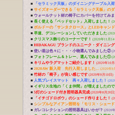
■
「セラミック天板」のダイニングテーブル入荷
■
サイズオーダーできる「セラミック天板」のダ
■
ウォールナット材の椅子にカバーを付けてみま
■
長く使える「ベッドセット」入荷しました！
(
■
ボルドーの「サンタクロース」とLEDキャン
■
早速、デコレーションしていただきました
(20
■
クリスマス飾りのコーナーです！
(2020年11月14
■
HIDAKAGU ブランドのユニーク・ダイニン
■
使い道は色々に・・・小物選んでみました②
(
■
フォトフレーム＆トレー、選んでみました①
(
■
キリムやラグマットご紹介します！
(2020年10月
■
2020AW 新入荷 先行入荷しました…
(2020年9
■
竹材の「椅子」が良い感じです
(2020年9月10日)
■
人気プレイスマット 再々入荷しました！
(20
■
イギリス生地の「くま仲間」が増えましたので
■
5灯のシェード付き照明器具完成
(2020年8月28日
■
「イチゴドロボウ」のシェード作りました！
(
■
シンプルなアイアン照明を「モリス・シェード
■
ガレコレクションの照明器具はいかが？
(2020