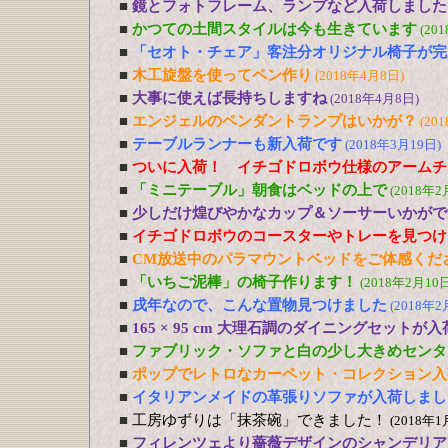
■
鏡とフォトフレーム、ランプなど入荷しました
■
かつての土間スタイルは今も生きています
(20
■
「セオト・チェア」客注分オリジナル椅子が完
■
木工旋盤を使ってペン作り
(2018年4月8日)
■
大事に使えば長持ちしますね
(2018年4月8日)
■
エンジェルのペンダントランプはいかが？
(20
■
テーブルランナーも新入荷です
(2018年3月19日)
■
ついに入荷！ イチゴドロボウ仕様のアームチ
■
「ミニテーブル」朝食はベッドの上で
(2018年2
■
少しだけ煌びやかなカップ＆ソーサーいかがで
■
イチゴドロボウのコースターやトレーを見つけ
■
CM放送中のパラマウントベッドをご体感くだ
■
「いちご泥棒」の椅子作ります！
(2018年2月10日
■
戌年なので、こんな置物見つけました
(2018年2
■
165 × 95 cm 大理石調のダイニングセットが
■
ファブリック・ソファと白の少し大きめセンタ
■
ポップでレトロなカーペット・コレクション入
■
イタリアンメイドの革張りソファが入荷しまし
■
工房ゆずりは「抹茶碗」できました！
(2018年1
■
フィレンツェより薔薇デザインのシャンデリア