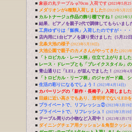
■
象嵌の丸テーブル φ70cm 入荷です
(2023年5月25
■
メダリオンが4種類入荷しました‼
(2023年5月22
■
カルトナージュ作品の飾り棚ですね！
(2023年5
■
結果、ピアノを親子2代で調律してもらいまし
■
工房ゆずりは「飯椀」入荷したのですが・・・
■
店内用に1台ピアノを譲り受けました（5月22
■
北条大池の様子
(2023年5月18日)
■
大池公園で親子のカメさんがやってきた
(2023
■
「トロピカル・レース柄」仕立て上がりました
■
レース・ドレープとも「ブレイクスタイル」の
■
青山通りに「LEI」が並んでました！
(2023年4
■
「トロピカル・リーフ柄」のジャガード織、シ
■
生活の彩りになるでしょう！
(2023年4月14日)
■
カバーリングの「新作・長椅子」入荷しました
■
目線に近い高さでもあり、透明球でないLED
■
プライベートで、リフレッシュ②
(2023年3月19日
■
プライベートで、リフレッシュ！
(2023年3月19日
■
テーブル周りの小物など入荷中！
(2023年3月17日
■
ダイニングチェア用クッション＆角型クッショ