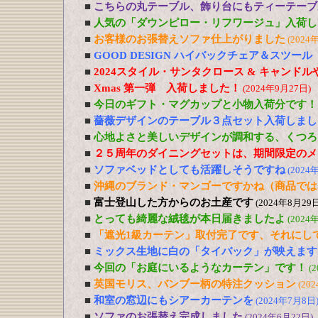
■
こちらの丸テーブル、飾り台にもティーテーブ
■
人気の「ダウンピロー・リフワージュ」入荷し
■
お客様のお張替えソファ仕上がりました
(2024
■
GOOD DESIGN ハイバックチェア＆スツー
■
2024スタイル・サンタクロース & キャンド
■
Xmas 第一弾 入荷しました！
(2024年9月27日)
■
今日のギフト・マグカップと小物入荷分です！
■
薔薇デザインのテーブル３点セット入荷しまし
■
心地よさと美しいデザインが調和する、くつろ
■
２５周年のダイニングセットは、期間限定のメ
■
ソファベッドとしても活躍しそうですね
(2024
■
沖縄のブランド・マンゴーですかね（商品では
■
富士登山した方からのお土産です
(2024年8月29日
■
とっても綺麗な絨毯が本日届きましたよ
(2024
■
「遮光1級カーテン」取付完了です、それにし
■
ミックス生地に白の「タイバック」が映えます
■
今回の「お庭にいるようなカーテン」です！
(
■
英国モリス、バンブー柄の特注クッション
(20
■
和室の窓辺にもシアーカーテンを
(2024年7月8日
■
ソファのお張替え完成しました
(2024年6月22日)