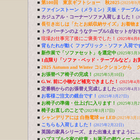
■
第100回 東京ギフトショー 秋2025
(2025年9
■
ファインストーン（メラミン）天板・テーブル
■
カジュアル・コーナーソファ入荷しました！
(
■
長引き出しは「たとお紙収納サイズ」お着物ま
■
トラバーチンのようなテーブル5点セットがおす
■
現場お仕事完了後にご褒美でした！
(2025年6月8
■
背もたれが動く ファブリック・ソファ 入荷で
■
新作展で「ソファセット」を選定中
(2025年5月3
■
1点限り「ソファ・ベッド・テーブルなど」お
■
2025 Autumn and Winter コレクションか
■
お張替ペア椅子の完成！
(2025年5月10日)
■
G.W. 前に小物など補充できました！
(2025年4月
■
定番柄からのお張替え完成しました
(2025年4月3
■
お客様ご注文の鏡台です！
(2025年3月27日)
■
お椅子の準備・仕上げに入ります！
(2025年3月2
■
椅子お直しのことで
(2025年3月17日)
■
シャンデリアには 白熱電球 or LED
(2025年3月1
■
こちらも入荷しました！
(2025年2月22日)
■
英国の家具シリーズ、また出逢えますように…
■
ハプスブルク家の紋章・お菓子の都ウィーンか