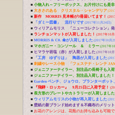
■
小物入れ～フリーボックス、お片付けにも是非
■
大きさのある クリスタル・シャンデリア
(20
■
新作 MORRIS 見本帳が3冊届いてます！
(20
■
「ダミー図書」 流行りです
(2017年11月24日)
■
ウィリアムモリス 「ニューコレクション」発
■
ランチョンマットが入荷しました！
(2017年10月
■
MORRIS & C0. 傘が入荷しました
(2017年10月2
■
マホガニー・コンソール ＆ ミラー
(2017年1
■
ヒマラヤ岩塩（赤）が入荷しました
(2017年10月
■
「工房 ゆずりは」 陶器が入荷しました
(20
■
刺繍やレース小物 「フェステナ・レンテ JA
■
ジェニファーテイラー、別注品の長椅子も入荷
■
ジェニファーテイラー、別注品入荷しました！
■
Garden ベンチ、ジョウロ、プランターポッ
■
『飛騨・ロッカー』 9月25日に入荷予定！
(2
■
長方形のプレートやカトラリーが入荷しました
■
ウィリアムモリスの小物が再入荷しました
(20
■
壁紙の新ブランド始めます＆不織布のメリット
■
お花のアレンジは、花瓶のお持ち込みも可能で