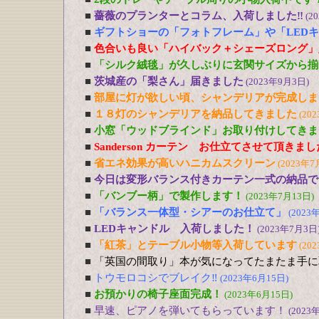
■
薔薇のプランターとコラム、入荷しました‼
(2
■
ギフトショーの「フォトフレーム」や「LED
■
色合いも良い「ハイバック＋シェーズロング」
■
「シルク絨毯」が久しぶりに玄関サイズから揃
■
茨城産の「梨さん」届きました
(2023年9月3日)
■
部屋に灯が欲しい頃、シャンデリアが完成しま
■
１８灯のシャンデリアを納品してきました
(20
■
小窓「ウッドブラインド」お取り付けしてきま
■
Sanderson カーテン お仕立てさせて頂きま
■
省エネ効果が高いハニカムスクリーン
(2023年7
■
今日は変形バランス付きカーテン一式の納品で
■
「バンブー柄」で製作します！
(2023年7月13日)
■
「バランス一体型・シアーのお仕立て」
(2023
■
LEDキャンドル 入荷しました！
(2023年7月3日
■
「紅茶」とテーブル小物等入荷しています
(20
■
「英国の間取り」本が気になってたまたま手に
■
トウモロコシでブレイク‼
(2023年6月15日)
■
お預かりの椅子座面完成！
(2023年6月15日)
■
早速、ピアノを弾いてもらっています！
(2023