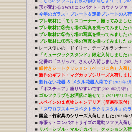
■
こちらのグラスはお飲み物が進むようです
(20
■
形が変わる 5WAYコンパクト・カウチソファ
■
今年のガラス・プレート＆定番プレートの入荷
■
プレ取材に「モリスコーナー」撮ってみました
■
プレ取材に③売り場の写真を撮ってみました
(
■
プレ取材に②売り場の写真を撮ってみました
(
■
プレ取材に①売り場の写真を撮ってみました
(
■
レース使いの「ドイリー、テーブルランナー・
■
「ミュージックスタンド」限定入荷しました
(
■
定番の「スリッパ」さんが入荷しました！
(20
■
紐付きシートクッション（ベージュ色）入荷し
■
新作のギフト・マグカップシリーズ入荷しまし
■
割れない花器 ＆ メタル花器入荷です
(2021年2月
■
「ボスチェア」座りやすいです
(2021年2月5日)
■
ゴルフクラブもお洒落に魅せて！
(2021年2月5日
■
スペインの１点物シャンデリア（簡易型取付）
■
「スワロフスキースペクトラクリスタル」のラ
■
国産・竹家具のシリーズ入荷しました
(2021年2
■
布張り・コンパクトサイズの電動ソファ入荷し
■
リバーシブル・マルチカバー、クッション入荷