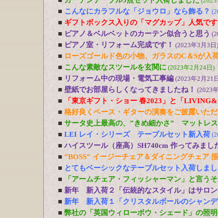
■
ガーデンテーブル3点セット入荷しました
(202
■
こんなにカラフルな「ジョウロ」なら飾る？
(
■
ギフトボックス入りの「マグカップ」人気です
■
ピアノ＆ベルベットのカーテン似合うと思う
(
■
ピアノ室・リフォーム完成です！
(2023年3月3日
■
ローズゴールド色の小物、ガラスのC＆Sが入
■
こんな素敵なスツールを玄関に
(2023年2月24日)
■
リフォーム中の現場・電気工事編
(2023年2月21日
■
壁紙でお部屋らしくなってきましたね！
(2023
■
「東京ギフト・ショー 春2023」と「LIVING&DE
■
格好良くベース・ギターの演奏をご披露いただ
■
サータ史上最高の、”きめ細かさ” マットレ
■
LEI レイ・シリーズ テーブルセット新入荷
(
■
ハイスツール（座高）SH740cm 作ってみまし
■
”BOSS” イージーチェア＆ダイニングチェア 
■
とてもベーシックなテーブルセット入荷しまし
■
「アームチェア・フィッシャーマン」と言うそ
■
新年 新入荷２「伝統的なスタイル」はサロン
■
新年 新入荷１「クリスタルボールのシャンデ
■
弊社の「英国ウィローボウ・シェード」の照明