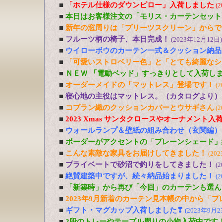
■
「ホテル仕様のダウンピロー」入荷しました
(
■
本日はお客様注文の「モリス・カーテンセット
■
新年の窓周りは「プリーツスクリーン」からで
■
フルーツ柄の椅子、本日完成！
(2023年12月12日)
■
ウイローボウのカーテン一式＆クッション納品
■
「可愛いストロベリー色」と「とても綺麗なシ
■
ＮＥＷ 「電動ベッド」すっきりとして入荷し
■
オーダーメイドの「マットレス」登場です！
(
■
寝心地の主役はマットレス。（カタログより）
■
コブラン織のクッションカバーとウサギさん
(
■
2023 Xmas サンタクロースやオーナメント入
■
ウォールランプ＆壁紙の組み合わせ（玄関編）
■
ボーダーがアクセントの「プレーンシェード」
■
こんな素敵な家具をお届けしてきました！
(20
■
プライベートで砂沼で釣りをしてきました！
(
■
絶賛建築中ですが、続々納品始まりました！
(
■
「新築時」から再び「今回」のカーテンも選ん
■
2023年9月新着のカーテン見本帳の中から「
■
ギフト・マグカップ入荷しました❣
(2023年9月2
■
2段のトレーやテーブル周りの小物入荷中です