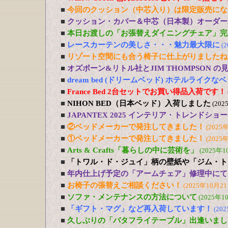
■
今回のクッション（中芯入り）は限定販売にな
■
クッション・カバー＆中芯（日本製）オーダー
■
本日お渡しの「お張替えダイニングチェア」完
■
レースカーテンの美しさ・・・魅力最大限に
(
■
リゾート空間にも合う椅子に仕上がりましたね
■
オズボーン&リトル社とJIM THOMPSON 
■
dream bed (ドリームベッド) ホテルライ
■
France Bed 2台セットでお買い得品入荷です！
■
NIHON BED（日本ベッド）入荷しました
(202
■
JAPANTEX 2025 インテリア・トレンドショー
■
②ベッドメーカーで発注してきました！
(2025
■
①ベッドメーカーで発注してきました！
(2025
■
Arts & Crafts「暮らしの中に芸術を」
(2025年1
■
「トワル・ド・ジュイ」柄の壁紙や「ジム・ト
■
年内仕上げ予定の「アームチェア」修理中にて
■
お椅子の張替えご相談ください！
(2025年10月21
■
ソファ・メンテナンスの方法について
(2025年1
■
「ギフト・マグ」など再入荷しています！
(20
■
久しぶりの「バタフライテーブル」出逢いまし