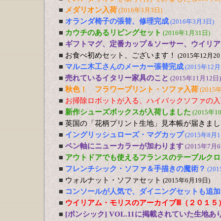
■
メダリオン入荷
(2016年3月3日)
■
オランダ椅子の張替、修理完成
(2016年3月3日)
■
カウチのあるリビングセット
(2016年1月31日)
■
ギフトマグ、定番カップ＆ソーサー、ウイリア
■
お食べ初めセット、ございます！
(2015年12月20
■
マルニ木工さんのメーカー張替完成
(2015年12月
■
売れているイタリー家具のこと
(2015年11月12日)
■
秋色！ フラワープリント・ソファ入荷
(2015
■
お掃除ロボットが入る、ハイバックソファの入
■
新作シューズボックスが入荷しました
(2015年1
■
英国の「花柄プリント生地」見本帳が届きまし
■
イングリッシュローズ・マグカップ
(2015年8月1
■
ペン軸にニューカラーが加わります
(2015年7月6
■
アウトドアでも使えるフランスのテーブルクロ
■
フレンチシック・ソファ＆手描きの魔術？
(20
■
ウォルナット・ソファセット
(2015年6月19日)
■
コンソールが人気で、ダイニングセットも追加
■
ウイリアム・モリスのアーカイブⅢ（２０１５
■
[ボンシック] VOL.11に掲載されていた生地あ