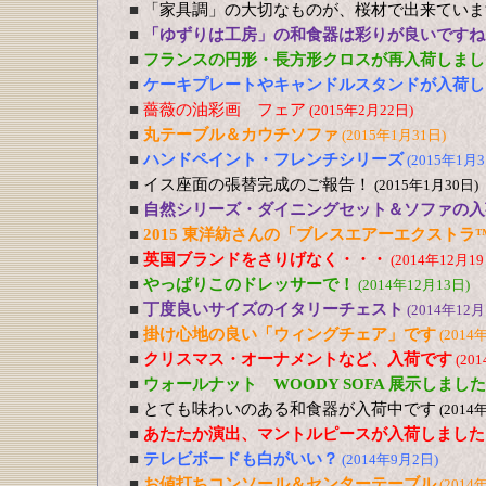
■
「家具調」の大切なものが、桜材で出来ていま
■
「ゆずりは工房」の和食器は彩りが良いですね
■
フランスの円形・長方形クロスが再入荷しまし
■
ケーキプレートやキャンドルスタンドが入荷し
■
薔薇の油彩画 フェア
(2015年2月22日)
■
丸テーブル＆カウチソファ
(2015年1月31日)
■
ハンドペイント・フレンチシリーズ
(2015年1月3
■
イス座面の張替完成のご報告！
(2015年1月30日)
■
自然シリーズ・ダイニングセット＆ソファの入
■
2015 東洋紡さんの「ブレスエアーエクストラ
■
英国ブランドをさりげなく・・・
(2014年12月19
■
やっぱりこのドレッサーで！
(2014年12月13日)
■
丁度良いサイズのイタリーチェスト
(2014年12月
■
掛け心地の良い「ウィングチェア」です
(2014
■
クリスマス・オーナメントなど、入荷です
(20
■
ウォールナット WOODY SOFA 展示しました
■
とても味わいのある和食器が入荷中です
(2014
■
あたたか演出、マントルピースが入荷しました
■
テレビボードも白がいい？
(2014年9月2日)
■
お値打ちコンソール＆センターテーブル
(2014