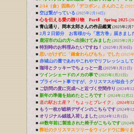
■
2/14（金）因島の「デコポン」さんのこと
(202
■
空は繋がっている
(2025年2月14日)
■
心を伝える愛の贈り物 PartⅡ Spring 2025
(2
■
青山通り、岡本太郎さんの作品鑑賞
(2025年2月7
■
2月２日節分 お客様から「恵方巻」届きまし
■
鹿沼市の山の方へ出掛けてみました
(2025年2月2
■
特別時のお料理みたいですね！
(2025年1月30日)
■
思いがけずに「鎌倉わらびもち」でした
(2025
■
赤城山の麓であれやこれやでリフレッシュして
■
珈琲とクッキーでちょっと一息
(2025年1月21日)
■
ツインシェードのメカの事で
(2025年1月21日)
■
プライベート事ですが、クリスマスが似合うグ
■
ご訪問の度に完成へと近づく空間作り
(2024年1
■
新年の準備を始めたところです！
(2024年12月22
■
道の駅お土産？「ちょっとブレイク」
(2024年1
■
もう一枚が総柄デザインのこちらです
(2024年1
■
オリジナル絨毯入荷しました
(2024年12月1日)
■
40数年前に製造された椅子がこちらです
(2024
■
弊社のクリスマスツリーをウィンドウに飾りま