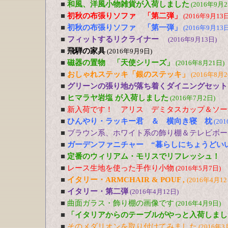
■
和風、洋風小物雑貨が入荷しました
(2016年9月2
■
初秋の布張りソファ 「第二弾」
(2016年9月13日
■
初秋の布張りソファ 「第一弾」
(2016年9月13日
■
フィットするリクライナー
(2016年9月13日)
■
飛騨の家具
(2016年9月9日)
■
磁器の置物 「天使シリーズ」
(2016年8月21日)
■
おしゃれステッキ「銀のステッキ」
(2016年8月2
■
グリーンの張り地が落ち着くダイニングセット
■
ヒマラヤ岩塩 が入荷しました
(2016年7月2日)
■
新入荷です！ アリス デミタスカップ＆ソー
■
ひんやり・ラッキー君 ＆ 横向き寝 枕
(20
■
ブラウン系、ホワイト系の飾り棚＆テレビボー
■
ガーデンファニチャー “暮らしにちょうどい
■
定番のウィリアム・モリスでリフレッシュ！
■
レース生地を使った手作り小物
(2016年5月7日)
■
イタリー・ARMCHAIR & POUF ,
(2016年4月12
■
イタリー・第二弾
(2016年4月12日)
■
曲面ガラス・飾り棚の画像です
(2016年4月9日)
■
「イタリアからのテーブルがやっと入荷しまし
■
そのメダリオンを取り付けてみました
(2016年3