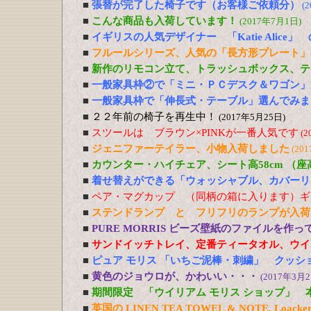
■
張替が完了した椅子です（お客様ご依頼分）
(
■
こんな商品も入荷しています！
(2017年7月1日)
■
イギリスの人気デザイナー 「Katie Alic
■
フルールシリーズ、人気の「長方形プレート」
■
新作のリモコン立て、トラッシュボックス、テ
■
一般家具枠②で「ミニ・ＰＣデスク＆ワゴン」
■
一般家具枠で「伸長式・テーブル」選んでみま
■
２２年前の椅子を再生中！
(2017年5月25日)
■
スツールは ブラウン×PINKが一番人気です
(2
■
ジェニファーテイラー、小物入荷しました
(20
■
カウンター・ハイチェア、シート高58cm （
■
着せ替えができる「ウォッシャブル、カバーリ
■
ペア・マグカップ （同柄の箱に入ります）ギ
■
ステンドランプ と フリフリのランプが入荷
■
PURE MORRIS ビーズ壁紙のファイルを作
■
サンドイッチトレイ、定番ティータオル、ウイ
■
ピュア モリス 「いちご泥棒・刺繍」 クッシ
■
黄色のジョウロが、かわいい・・・
(2017年3月2
■
期間限定 「ウイリアム モリス ショップ」 
■
英国の LINEN TEA TOWEL & NOTE, Loacker