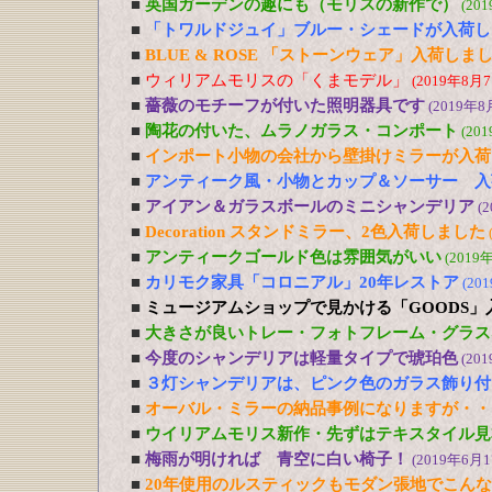
■
英国ガーデンの趣にも（モリスの新作で）
(20
■
「トワルドジュイ」ブルー・シェードが入荷し
■
BLUE & ROSE 「ストーンウェア」入荷しま
■
ウィリアムモリスの「くまモデル」
(2019年8月7
■
薔薇のモチーフが付いた照明器具です
(2019年8
■
陶花の付いた、ムラノガラス・コンポート
(20
■
インポート小物の会社から壁掛けミラーが入荷
■
アンティーク風・小物とカップ＆ソーサー 入
■
アイアン＆ガラスボールのミニシャンデリア
(
■
Decoration スタンドミラー、2色入荷しました
■
アンティークゴールド色は雰囲気がいい
(2019
■
カリモク家具「コロニアル」20年レストア
(20
■
ミュージアムショップで見かける「GOODS」
■
大きさが良いトレー・フォトフレーム・グラス
■
今度のシャンデリアは軽量タイプで琥珀色
(20
■
３灯シャンデリアは、ピンク色のガラス飾り付
■
オーバル・ミラーの納品事例になりますが・・
■
ウイリアムモリス新作・先ずはテキスタイル見
■
梅雨が明ければ 青空に白い椅子！
(2019年6月1
■
20年使用のルスティックもモダン張地でこん