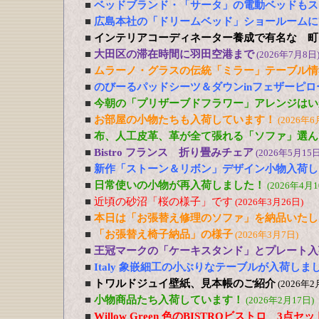
■
ベッドブランド・「サータ」の電動ベッドもス
■
広島本社の「ドリームベッド」ショールームに
■
インテリアコーディネーター養成で有名な 町
■
大田区の滞在時間に羽田空港まで
(2026年7月8日
■
ムラーノ・グラスの伝統「ミラー」テーブル情
■
のびーるパッドシーツ＆ダウンinフェザーピ
■
今朝の「プリザーブドフラワー」アレンジはい
■
お部屋の小物たちも入荷しています！
(2026年6
■
布、人工皮革、革が全て張れる「ソファ」選ん
■
Bistro フランス 折り畳みチェア
(2026年5月15日
■
新作「ストーン＆リボン」デザイン小物入荷し
■
日常使いの小物が再入荷しました！
(2026年4月1
■
近頃の砂沼「桜の様子」です
(2026年3月26日)
■
本日は「お張替え修理のソファ」を納品いたし
■
「お張替え椅子納品」の様子
(2026年3月7日)
■
王冠マークの「ケーキスタンド」とプレート入
■
Italy 象嵌細工の小ぶりなテーブルが入荷しま
■
トワルドジュイ壁紙、見本帳のご紹介
(2026年2
■
小物商品たち入荷しています！
(2026年2月17日)
■
Willow Green 色のBISTROビストロ 3点