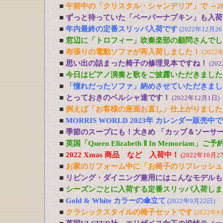
■
午前中の「クリスタル・シャンデリア」で ～20
■
ずっと待っていた「ペーパーナプキン」も入荷
■
年内最終の定番スリッパ入荷です
(2022年12月26
■
窓辺に「トロフィー」吹奏楽部の顧問さんでし
■
布張りの電動ソファが再入荷しました！
(2022
■
思い出の詰まった椅子の修理見本ですね！
(20
■
今日はピアノ演奏と歌をご披露いただきました
■
「憧れだったソファ」納めさせていただきまし
■
とっておきのペルシャ達です！
(2022年12月1日)
■
例えば「お客様の座面お直し」仕上がりました
■
MORRIS WORLD 2023年 カレンダー販売中
■
季節のスープにも！大きめ 「カップ＆ソーサ
■
英国「Queen Elizabeth Ⅱ In Memoriam」
■
2022 Xmas 商品 など 入荷中！
(2022年10月2
■
お家のリフォーム中に「お椅子のリフレッシュ
■
リビング・ダイニング兼用にはこんなモデルも
■
シーズンごとに入荷する定番スリッパ入荷しま
■
Gold & White カラーの傘立て
(2022年9月22日)
■
クラシックスタイルの椅子セットです
(2022年9