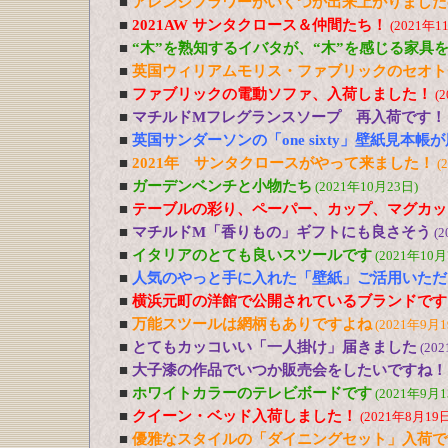
■
アレンジフラワーがいくつか出来上がりました
■
2021AW サンタクロース＆仲間たち！
(2021年1
■
“木”を熟知するイバタが、“木”を感じる家具
■
英国ウィリアムモリス・ファブリックのセオト
■
ファブリックの電動ソファ、入荷しました！
(
■
マチルドMフレグランスソープ 再入荷です！
■
英国サンダーソンの「one sixty」壁紙見本帳
■
2021年 サンタクロースがやって来ました！
(
■
ガーデンベンチと小物たち
(2021年10月23日)
■
テーブルの彩り、ペーパー、カップ、マグカッ
■
マチルドM「香りもの」ギフトにも良さそう
(2
■
イタリアのとても良いスツールです
(2021年10月
■
人気のやっと手に入れた「壁紙」ご活用いただ
■
横浜元町の洋館で公開されているブランドです
■
万能スツールは網柄もありですよね
(2021年9月1
■
とてもカッコいい「一人掛け」届きました
(20
■
大子漆の作品でいつか販売会をしたいですね！
■
ホワイトカラーのテレビボードです
(2021年9月1
■
クイーン・ベッド入荷しました！
(2021年8月19日
■
優雅なスタイルの「ダイニングセット」入荷で