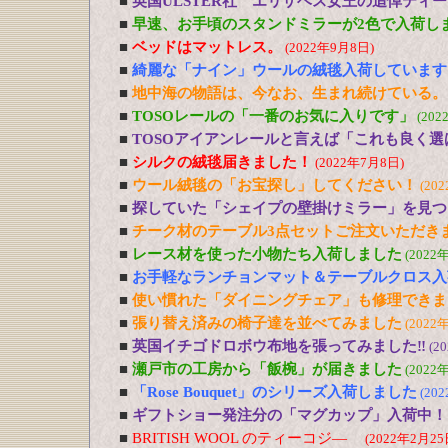
■
英国ULSTER社 エリザベス女王の追悼ティ
■
早速、お手頃のスタンドミラーが2色で入荷し
■
ベッドはマットレス。
(2022年9月8日)
■
綺麗な「ナイン」ウールの絨毯入荷しています
■
地中海の物語は、今なお、生まれ続けている。
■
TOSOレールの「一番のお気に入りです」
(202
■
TOSOアイアンレールと言えば「これも良く選
■
シルクの絨毯届きました！
(2022年7月8日)
■
ウール絨毯の「お宝探し」してください！
(20
■
探していた「シェイプの壁掛けミラー」を見つ
■
チーク材のテーブル3点セットご注文いただき
■
レース材を使った小物たち入荷しました
(2022
■
お手軽なランチョンマット＆テーブルクロス入
■
使い慣れた「ダイニングチェア」も修理できま
■
張り替え済みの椅子達を並べてみました
(2022
■
英国イチゴドロボウ布地を張ってみました‼
(2
■
瀬戸市の工房から「飯椀」が届きました
(2022
■
「Rose Bouquet」のシリーズ入荷しました
(20
■
ギフトショー発注分の「マグカップ」入荷中！
■
BRITISH WOOL のティーコジ―
(2022年2月25