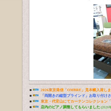
■
2026東京発信「OMBRE」見本帳入荷し
■
「両開きの縦型ブラインド」お取り付け
■
東京・代官山にてカーテンコレクション「
■
店内のピアノ調整してもらいました
(2026