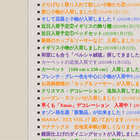
■
さりげなく取り入れて欲しい小物たち②
(2020
■
更に小物が入荷しました①
(2020年2月17日)
■
そして花器と小物が入荷しました！
(2020年2月9
■
近日入荷予定②イギリスの飾り棚
(2020年1月27日
■
近日入荷予定①ベッドセット
(2020年1月27日)
■
新柄のカップ＆ソーサーなど、入荷しました
(
■
イギリス小物が入荷しました
(2019年12月22日)
■
和室にも合う「ペルシャ絨毯」探してきました
■
カーペットの追加入荷です
(2019年11月15日)
■
カーペット （160 cm x 230 cm） 入荷しました
■
フレンチ・グレー色を中心に小物が入荷中‼
(2
■
お花柄模様の「カップ＆ソーサー」が入荷しま
■
クリスマス・デコレーション 追加入荷してお
■
シーズン・スリッパが入荷しました！
(2019年1
■
早くも「Xmas」デコレーション 入荷中！
(2
■
オゾン発生器「新製品」が出来ました！
(2019
■
MANAS - TEX VOL.17 届いております
(2019年
■
マナテックス 生地見本帳が新しくなります
(
■
鏡面仕上げのダイニングセットが入荷しました