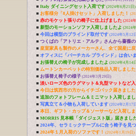
■
Italy ダイニングセット入荷です
(2024年6月21日)
■
お客様分「8人掛けセット」入荷しました！
(2
■
赤のモケット張りの椅子に仕上げました
(2024
■
新型のモーションソファ入荷しましたよ
(2024
■
今回は横型のブラインド取付です
(2024年5月12日
■
つくばの「アトリエ・アルテ」さんから薔薇の
■
皇室家具も製作のメーカーさん、全て国産に戻
■
オフィスに「バーチカル ブラインド」は合い
■
お張替えの椅子が完成しましたよ
(2024年4月14日
■
ムートンカーペットの特別価格品入荷しました
■
お張替え椅子の様子
(2024年3月29日)
■
淡いローズ色のラグマット＆丸型マットなど入
■
今日は筑西市の方からイチゴパック届きました
■
追加のフォトフレーム＆ミニマット入荷しまし
■
写真立て＆小物も入荷しています
(2024年2月17日
■
本日、ギフト・カップ＆ソーサーなど入荷しま
■
MORRIS 見本帳「ダイジェスト版」届きまし
■
2024年、セラミックテーブルに合う椅子を見
■
2024年１月入荷のソファです！
(2024年1月19日)