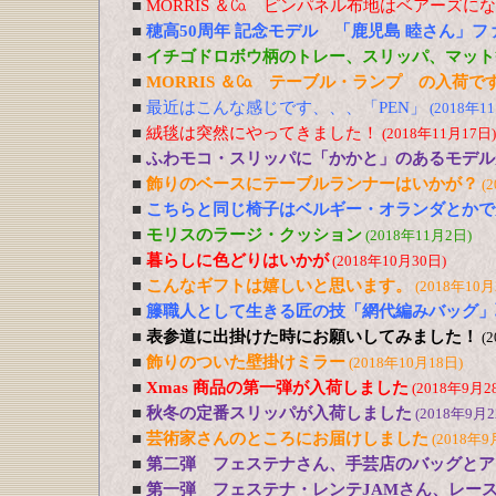
■
MORRIS ＆㏇ ピンパネル布地はベアーズに
■
穂高50周年 記念モデル 「鹿児島 睦さん」
■
イチゴドロボウ柄のトレー、スリッパ、マット
■
MORRIS ＆㏇ テーブル・ランプ の入荷で
■
最近はこんな感じです、、、「PEN」
(2018年1
■
絨毯は突然にやってきました！
(2018年11月17日)
■
ふわモコ・スリッパに「かかと」のあるモデル
■
飾りのベースにテーブルランナーはいかが？
(
■
こちらと同じ椅子はベルギー・オランダとかで
■
モリスのラージ・クッション
(2018年11月2日)
■
暮らしに色どりはいかが
(2018年10月30日)
■
こんなギフトは嬉しいと思います。
(2018年10月
■
籐職人として生きる匠の技「網代編みバッグ」
■
表参道に出掛けた時にお願いしてみました！
(
■
飾りのついた壁掛けミラー
(2018年10月18日)
■
Xmas 商品の第一弾が入荷しました
(2018年9月2
■
秋冬の定番スリッパが入荷しました
(2018年9月2
■
芸術家さんのところにお届けしました
(2018年9
■
第二弾 フェステナさん、手芸店のバッグとア
■
第一弾 フェステナ・レンテJAMさん、レー