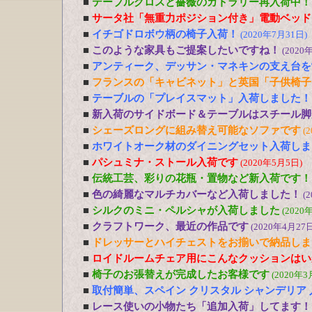
■
テーブルクロスと薔薇のカトラリー再入荷中！
■
サータ社「無重力ポジション付き」電動ベッド
■
イチゴドロボウ柄の椅子入荷！
(2020年7月31日)
■
このような家具もご提案したいですね！
(2020
■
アンティーク、デッサン・マネキンの支え台を
■
フランスの「キャビネット」と英国「子供椅子
■
テーブルの「プレイスマット」入荷しました！
■
新入荷のサイドボード＆テーブルはスチール脚
■
シェーズロングに組み替え可能なソファです
(
■
ホワイトオーク材のダイニングセット入荷しま
■
パシュミナ・ストール入荷です
(2020年5月5日)
■
伝統工芸、彩りの花瓶・置物など新入荷です！
■
色の綺麗なマルチカバーなど入荷しました！
(
■
シルクのミニ・ペルシャが入荷しました
(2020
■
クラフトワーク、最近の作品です
(2020年4月27日
■
ドレッサーとハイチェストをお揃いで納品しま
■
ロイドルームチェア用にこんなクッションはい
■
椅子のお張替えが完成したお客様です
(2020年3
■
取付簡単、スペイン クリスタル シャンデリア
■
レース使いの小物たち「追加入荷」してます！