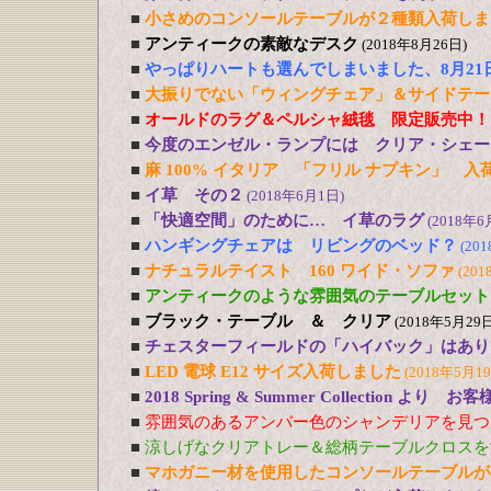
■
小さめのコンソールテーブルが２種類入荷しま
■
アンティークの素敵なデスク
(2018年8月26日)
■
やっぱりハートも選んでしまいました、8月21
■
大振りでない「ウィングチェア」＆サイドテー
■
オールドのラグ＆ペルシャ絨毯 限定販売中！
■
今度のエンゼル・ランプには クリア・シェー
■
麻 100% イタリア 「フリル ナプキン」 入
■
イ草 その２
(2018年6月1日)
■
「快適空間」のために… イ草のラグ
(2018年6
■
ハンギングチェアは リビングのベッド？
(20
■
ナチュラルテイスト 160 ワイド・ソファ
(201
■
アンティークのような雰囲気のテーブルセット
■
ブラック・テーブル ＆ クリア
(2018年5月29日
■
チェスターフィールドの「ハイバック」はあり
■
LED 電球 E12 サイズ入荷しました
(2018年5月1
■
2018 Spring & Summer Collection より お
■
雰囲気のあるアンバー色のシャンデリアを見つ
■
涼しげなクリアトレー＆総柄テーブルクロスを
■
マホガニー材を使用したコンソールテーブルが