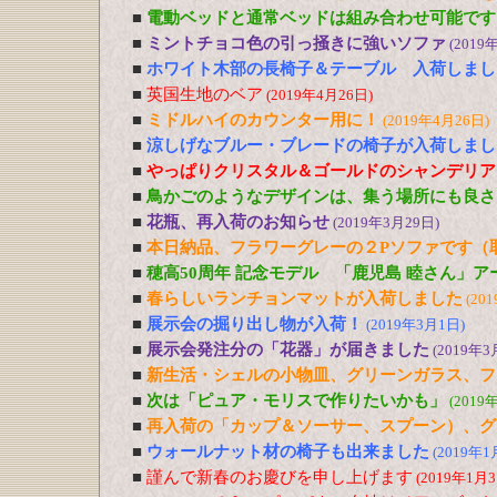
■
電動ベッドと通常ベッドは組み合わせ可能です
■
ミントチョコ色の引っ掻きに強いソファ
(2019
■
ホワイト木部の長椅子＆テーブル 入荷しまし
■
英国生地のベア
(2019年4月26日)
■
ミドルハイのカウンター用に！
(2019年4月26日)
■
涼しげなブルー・ブレードの椅子が入荷しまし
■
やっぱりクリスタル＆ゴールドのシャンデリア
■
鳥かごのようなデザインは、集う場所にも良さ
■
花瓶、再入荷のお知らせ
(2019年3月29日)
■
本日納品、フラワーグレーの２Pソファです（
■
穂高50周年 記念モデル 「鹿児島 睦さん」
■
春らしいランチョンマットが入荷しました
(20
■
展示会の掘り出し物が入荷！
(2019年3月1日)
■
展示会発注分の「花器」が届きました
(2019年3
■
新生活・シェルの小物皿、グリーンガラス、フ
■
次は「ピュア・モリスで作りたいかも」
(2019
■
再入荷の「カップ＆ソーサー、スプーン）、グ
■
ウォールナット材の椅子も出来ました
(2019年1
■
謹んで新春のお慶びを申し上げます
(2019年1月3