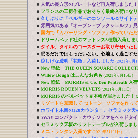
■
人気の長方形のプレートなど再入荷しました！
■
フランスの工房作品でおそらく最終入荷になり
■
久しぶりに「ベルギーのコンソール＆サイドテ
■
雰囲気のある「オープン・ブックシェルフ」見
■
国内で「カバーリング・ソファ」作っていただ
■
ドリームベッド社のマットレス3種類入荷しま
■
タイル、タイルのコースターお取り寄せいたし
■
眠るだけではもったいない。心地よく過ごすた
■
涼しげな透明「花瓶」入荷しました
(2021年6月1
■
New 壁紙「THE QUEEN SQUARE COLL
■
Willow Bough はこんなお色も
(2021年6月15日)
■
New 壁紙 MORRIS & Co. Ben Pentreath
■
MORRIS ROUEN VELVETS
(2021年6月11日)
■
MORRIS のベルベット見本帳が届きました！
(
■
リゾートを意識して “2トーン” ソファを作っ
■
ホワイト木目の120カウンター、セラミック天
■
5WAY コンパクト・カウチソファをベッドタ
■
セラミック天板のリフトテーブルが入荷しまし
■
ミニ・ランタン入荷です
(2021年5月21日)