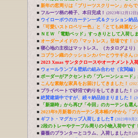
■
新年の窓周りは「プリーツスクリーン」からで
■
フルーツ柄の椅子、本日完成！
(2023年12月12日)
■
ウイローボウのカーテン一式＆クッション納品
■
「可愛いストロベリー色」と「とても綺麗なシ
■
ＮＥＷ 「電動ベッド」すっきりとして入荷し
■
オーダーメイドの「マットレス」登場です！
(
■
寝心地の主役はマットレス。（カタログより）
■
コブラン織のクッションカバーとウサギさん
(
■
2023 Xmas サンタクロースやオーナメント入
■
ウォールランプ＆壁紙の組み合わせ（玄関編）
■
ボーダーがアクセントの「プレーンシェード」
■
こんな素敵な家具をお届けしてきました！
(20
■
プライベートで砂沼で釣りをしてきました！
(
■
絶賛建築中ですが、続々納品始まりました！
(
■
「新築時」から再び「今回」のカーテンも選ん
■
2023年9月新着のカーテン見本帳の中から「
■
ギフト・マグカップ入荷しました❣
(2023年9月2
■
2段のトレーやテーブル周りの小物入荷中です
■
薔薇のプランターとコラム、入荷しました‼
(2