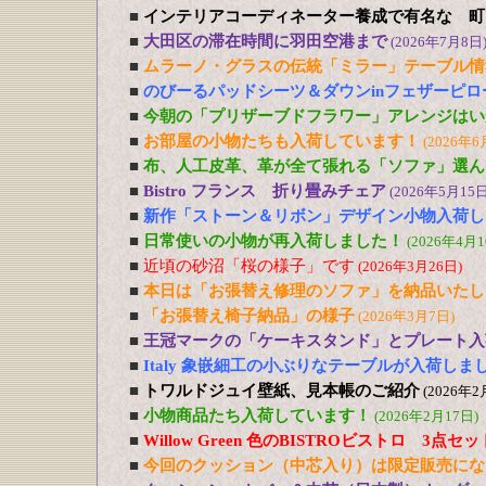
■
インテリアコーディネーター養成で有名な 町
■
大田区の滞在時間に羽田空港まで
(2026年7月8日
■
ムラーノ・グラスの伝統「ミラー」テーブル情
■
のびーるパッドシーツ＆ダウンinフェザーピ
■
今朝の「プリザーブドフラワー」アレンジはい
■
お部屋の小物たちも入荷しています！
(2026年6
■
布、人工皮革、革が全て張れる「ソファ」選ん
■
Bistro フランス 折り畳みチェア
(2026年5月15日
■
新作「ストーン＆リボン」デザイン小物入荷し
■
日常使いの小物が再入荷しました！
(2026年4月1
■
近頃の砂沼「桜の様子」です
(2026年3月26日)
■
本日は「お張替え修理のソファ」を納品いたし
■
「お張替え椅子納品」の様子
(2026年3月7日)
■
王冠マークの「ケーキスタンド」とプレート入
■
Italy 象嵌細工の小ぶりなテーブルが入荷しま
■
トワルドジュイ壁紙、見本帳のご紹介
(2026年2
■
小物商品たち入荷しています！
(2026年2月17日)
■
Willow Green 色のBISTROビストロ 3点
■
今回のクッション（中芯入り）は限定販売にな