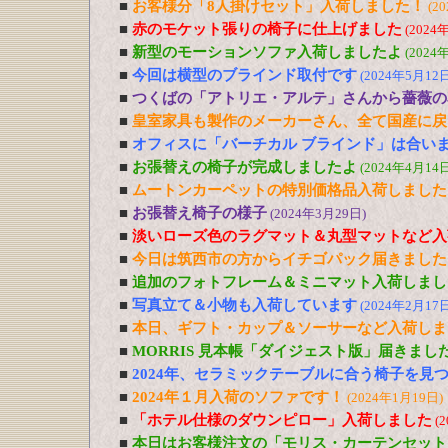
■
お客様分「8人掛けセット」入荷しました！
(2
■
赤のモケット張りの椅子に仕上げました
(2024
■
新型のモーションソファ入荷しましたよ
(2024
■
今回は横型のブラインド取付です
(2024年5月12日
■
つくばの「アトリエ・アルテ」さんから薔薇の
■
皇室家具も製作のメーカーさん、全て国産に戻
■
オフィスに「バーチカル ブラインド」は合い
■
お張替えの椅子が完成しましたよ
(2024年4月14日
■
ムートンカーペットの特別価格品入荷しました
■
お張替え椅子の様子
(2024年3月29日)
■
淡いローズ色のラグマット＆丸型マットなど入
■
今日は筑西市の方からイチゴパック届きました
■
追加のフォトフレーム＆ミニマット入荷しまし
■
写真立て＆小物も入荷しています
(2024年2月17日
■
本日、ギフト・カップ＆ソーサーなど入荷しま
■
MORRIS 見本帳「ダイジェスト版」届きまし
■
2024年、セラミックテーブルに合う椅子を見
■
2024年１月入荷のソファです！
(2024年1月19日)
■
「ホテル仕様のダウンピロー」入荷しました
(
■
本日はお客様注文の「モリス・カーテンセット