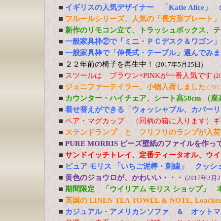
■
イギリスの人気デザイナー 「Katie Alic
■
フルールシリーズ、人気の「長方形プレート」
■
新作のリモコン立て、トラッシュボックス、テ
■
一般家具枠②で「ミニ・ＰＣデスク＆ワゴン」
■
一般家具枠で「伸長式・テーブル」選んでみま
■
２２年前の椅子を再生中！
(2017年5月25日)
■
スツールは ブラウン×PINKが一番人気です
(2
■
ジェニファーテイラー、小物入荷しました
(20
■
カウンター・ハイチェア、シート高58cm （
■
着せ替えができる「ウォッシャブル、カバーリ
■
ペア・マグカップ （同柄の箱に入ります）ギ
■
ステンドランプ と フリフリのランプが入荷
■
PURE MORRIS ビーズ壁紙のファイルを作
■
サンドイッチトレイ、定番ティータオル、ウイ
■
ピュア モリス 「いちご泥棒・刺繍」 クッシ
■
黄色のジョウロが、かわいい・・・
(2017年3月2
■
期間限定 「ウイリアム モリス ショップ」 
■
英国の LINEN TEA TOWEL & NOTE, Loacker
■
カジュアル・アメリカンソファ ＆ オットマ