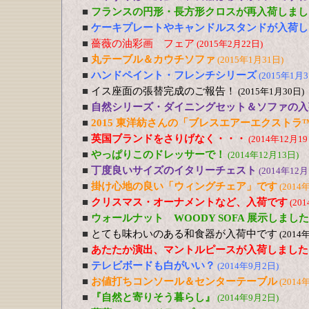
■
フランスの円形・長方形クロスが再入荷しまし
■
ケーキプレートやキャンドルスタンドが入荷し
■
薔薇の油彩画 フェア
(2015年2月22日)
■
丸テーブル＆カウチソファ
(2015年1月31日)
■
ハンドペイント・フレンチシリーズ
(2015年1月3
■
イス座面の張替完成のご報告！
(2015年1月30日)
■
自然シリーズ・ダイニングセット＆ソファの入
■
2015 東洋紡さんの「ブレスエアーエクストラ
■
英国ブランドをさりげなく・・・
(2014年12月19
■
やっぱりこのドレッサーで！
(2014年12月13日)
■
丁度良いサイズのイタリーチェスト
(2014年12月
■
掛け心地の良い「ウィングチェア」です
(2014
■
クリスマス・オーナメントなど、入荷です
(20
■
ウォールナット WOODY SOFA 展示しました
■
とても味わいのある和食器が入荷中です
(2014
■
あたたか演出、マントルピースが入荷しました
■
テレビボードも白がいい？
(2014年9月2日)
■
お値打ちコンソール＆センターテーブル
(2014
■
『自然と寄りそう暮らし』
(2014年9月2日)