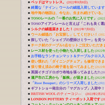
■
ベッドはマットレス。
(2022年9月8日)
■
綺麗な「ナイン」ウールの絨毯入荷しています
■
地中海の物語は、今なお、生まれ続けている。
■
TOSOレールの「一番のお気に入りです」
(202
■
TOSOアイアンレールと言えば「これも良く選
■
シルクの絨毯届きました！
(2022年7月8日)
■
ウール絨毯の「お宝探し」してください！
(20
■
探していた「シェイプの壁掛けミラー」を見つ
■
チーク材のテーブル3点セットご注文いただき
■
レース材を使った小物たち入荷しました
(2022
■
お手軽なランチョンマット＆テーブルクロス入
■
使い慣れた「ダイニングチェア」も修理できま
■
張り替え済みの椅子達を並べてみました
(2022
■
英国イチゴドロボウ布地を張ってみました‼
(2
■
瀬戸市の工房から「飯椀」が届きました
(2022
■
「Rose Bouquet」のシリーズ入荷しました
(20
■
ギフトショー発注分の「マグカップ」入荷中！
■
BRITISH WOOL のティーコジ―
(2022年2月25
■
LONDON POTTERY ティーポット入荷です
(2
■
コットン・クッションのロッキングチェア
(20