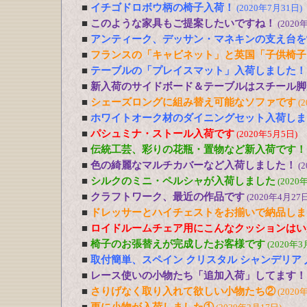
■
イチゴドロボウ柄の椅子入荷！
(2020年7月31日)
■
このような家具もご提案したいですね！
(2020
■
アンティーク、デッサン・マネキンの支え台を
■
フランスの「キャビネット」と英国「子供椅子
■
テーブルの「プレイスマット」入荷しました！
■
新入荷のサイドボード＆テーブルはスチール脚
■
シェーズロングに組み替え可能なソファです
(
■
ホワイトオーク材のダイニングセット入荷しま
■
パシュミナ・ストール入荷です
(2020年5月5日)
■
伝統工芸、彩りの花瓶・置物など新入荷です！
■
色の綺麗なマルチカバーなど入荷しました！
(
■
シルクのミニ・ペルシャが入荷しました
(2020
■
クラフトワーク、最近の作品です
(2020年4月27日
■
ドレッサーとハイチェストをお揃いで納品しま
■
ロイドルームチェア用にこんなクッションはい
■
椅子のお張替えが完成したお客様です
(2020年3
■
取付簡単、スペイン クリスタル シャンデリア
■
レース使いの小物たち「追加入荷」してます！
■
さりげなく取り入れて欲しい小物たち②
(2020