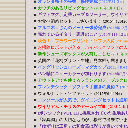
■
オランダ椅子の張替、修理完成
(2016年3月3日)
■
カウチのあるリビングセット
(2016年1月31日)
■
ギフトマグ、定番カップ＆ソーサー、ウイリア
■
お食べ初めセット、ございます！
(2015年12月20
■
マルニ木工さんのメーカー張替完成
(2015年12月
■
売れているイタリー家具のこと
(2015年11月12日)
■
秋色！ フラワープリント・ソファ入荷
(2015
■
お掃除ロボットが入る、ハイバックソファの入
■
新作シューズボックスが入荷しました
(2015年1
■
英国の「花柄プリント生地」見本帳が届きまし
■
イングリッシュローズ・マグカップ
(2015年8月1
■
ペン軸にニューカラーが加わります
(2015年7月6
■
アウトドアでも使えるフランスのテーブルクロ
■
フレンチシック・ソファ＆手描きの魔術？
(20
■
ウォルナット・ソファセット
(2015年6月19日)
■
コンソールが人気で、ダイニングセットも追加
■
ウイリアム・モリスのアーカイブⅢ（２０１５
■
[ボンシック] VOL.11に掲載されていた生地あ
■
「家具調」の大切なものが、桜材で出来ていま
■
「ゆずりは工房」の和食器は彩りが良いですね