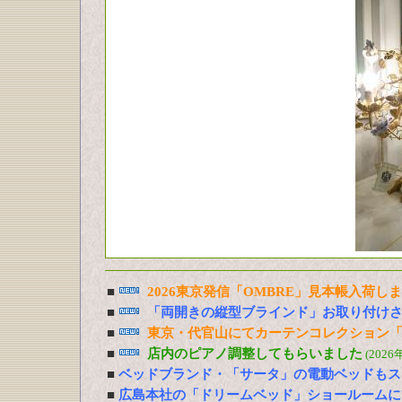
■
2026東京発信「OMBRE」見本帳入荷し
■
「両開きの縦型ブラインド」お取り付け
■
東京・代官山にてカーテンコレクション「
■
店内のピアノ調整してもらいました
(2026
■
ベッドブランド・「サータ」の電動ベッドもス
■
広島本社の「ドリームベッド」ショールームに