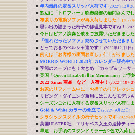
■
年内最終の定番スリッパ入荷です
(2022年12月26
■
窓辺に「トロフィー」吹奏楽部の顧問さんでし
■
布張りの電動ソファが再入荷しました！
(2022
■
思い出の詰まった椅子の修理見本ですね！
(20
■
今日はピアノ演奏と歌をご披露いただきました
■
「憧れだったソファ」納めさせていただきまし
■
とっておきのペルシャ達です！
(2022年12月1日)
■
例えば「お客様の座面お直し」仕上がりました
■
MORRIS WORLD 2023年 カレンダー販売中
■
季節のスープにも！大きめ 「カップ＆ソーサ
■
英国「Queen Elizabeth Ⅱ In Memoriam」
■
2022 Xmas 商品 など 入荷中！
(2022年10月2
■
お家のリフォーム中に「お椅子のリフレッシュ
■
リビング・ダイニング兼用にはこんなモデルも
■
シーズンごとに入荷する定番スリッパ入荷しま
■
Gold & White カラーの傘立て
(2022年9月22日)
■
クラシックスタイルの椅子セットです
(2022年9
■
英国ULSTER社 エリザベス女王の追悼ティ
■
早速、お手頃のスタンドミラーが2色で入荷し