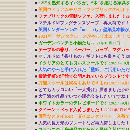
■
“木”を熟知するイバタが、“木”を感じる家具
■
英国ウィリアムモリス・ファブリックのセオト
■
ファブリックの電動ソファ、入荷しました！
(
■
マチルドMフレグランスソープ 再入荷です！
■
英国サンダーソンの「one sixty」壁紙見本帳
■
2021年 サンタクロースがやって来ました！
(
■
ガーデンベンチと小物たち
(2021年10月23日)
■
テーブルの彩り、ペーパー、カップ、マグカッ
■
マチルドM「香りもの」ギフトにも良さそう
(2
■
イタリアのとても良いスツールです
(2021年10月
■
人気のやっと手に入れた「壁紙」ご活用いただ
■
横浜元町の洋館で公開されているブランドです
■
万能スツールは網柄もありですよね
(2021年9月1
■
とてもカッコいい「一人掛け」届きました
(20
■
大子漆の作品でいつか販売会をしたいですね！
■
ホワイトカラーのテレビボードです
(2021年9月1
■
クイーン・ベッド入荷しました！
(2021年8月19日
■
優雅なスタイルの「ダイニングセット」入荷で
■
人気の長方形のプレートなど再入荷しました！
■
フランスの工房作品でおそらく最終入荷になり