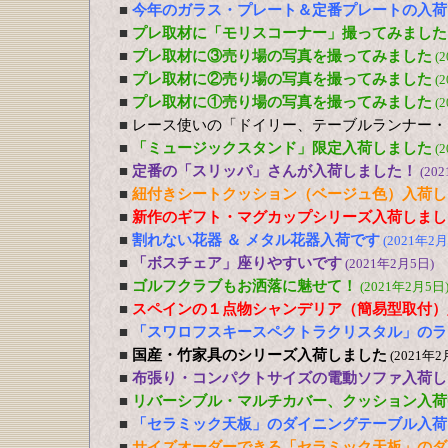
■
今年のガラス・プレート＆定番プレートの入荷
■
プレ取材に「モリスコーナー」撮ってみました
■
プレ取材に③売り場の写真を撮ってみました
(
■
プレ取材に②売り場の写真を撮ってみました
(
■
プレ取材に①売り場の写真を撮ってみました
(
■
レース使いの「ドイリー、テーブルランナー・
■
「ミュージックスタンド」限定入荷しました
(
■
定番の「スリッパ」さんが入荷しました！
(20
■
紐付きシートクッション（ベージュ色）入荷し
■
新作のギフト・マグカップシリーズ入荷しまし
■
割れない花器 ＆ メタル花器入荷です
(2021年2月
■
「ボスチェア」座りやすいです
(2021年2月5日)
■
ゴルフクラブもお洒落に魅せて！
(2021年2月5日
■
スペインの１点物シャンデリア（簡易型取付）
■
「スワロフスキースペクトラクリスタル」のラ
■
国産・竹家具のシリーズ入荷しました
(2021年2
■
布張り・コンパクトサイズの電動ソファ入荷し
■
リバーシブル・マルチカバー、クッション入荷
■
「セラミック天板」のダイニングテーブル入荷
■
サイズオーダーできる「セラミック天板」のダ