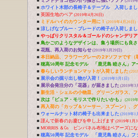
■
ミントチョコ色の引っ掻きに強いソファ
(2019
■
ホワイト木部の長椅子＆テーブル 入荷しまし
■
英国生地のベア
(2019年4月26日)
■
ミドルハイのカウンター用に！
(2019年4月26日)
■
涼しげなブルー・ブレードの椅子が入荷しまし
■
やっぱりクリスタル＆ゴールドのシャンデリア
■
鳥かごのようなデザインは、集う場所にも良さ
■
花瓶、再入荷のお知らせ
(2019年3月29日)
■
本日納品、フラワーグレーの２Pソファです（
■
穂高50周年 記念モデル 「鹿児島 睦さん」
■
春らしいランチョンマットが入荷しました
(20
■
展示会の掘り出し物が入荷！
(2019年3月1日)
■
展示会発注分の「花器」が届きました
(2019年3
■
新生活・シェルの小物皿、グリーンガラス、フ
■
次は「ピュア・モリスで作りたいかも」
(2019
■
再入荷の「カップ＆ソーサー、スプーン）、グ
■
ウォールナット材の椅子も出来ました
(2019年1
■
謹んで新春のお慶びを申し上げます
(2019年1月3
■
MORRIS ＆㏇ ピンパネル布地はベアーズに
■
穂高50周年 記念モデル 「鹿児島 睦さん」