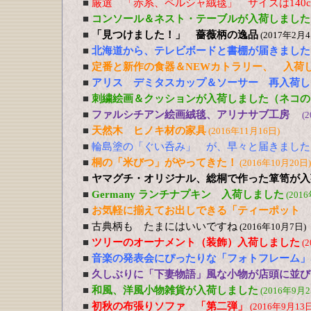
■
厳選 「赤系、ペルシャ絨毯」 サイズは140cm
■
コンソール＆ネスト・テーブルが入荷しました
■
「見つけました！」 薔薇柄の逸品
(2017年2月4
■
北海道から、テレビボードと書棚が届きました
■
定番と新作の食器＆NEWカトラリー、 入荷
■
アリス デミタスカップ＆ソーサー 再入荷し
■
刺繍絵画＆クッションが入荷しました（ネコの
■
ファルシチアン絵画絨毯、アリナサブ工房
(
■
天然木 ヒノキ材の家具
(2016年11月16日)
■
輪島塗の「ぐい呑み」 が、早々と届きました
■
桐の「米びつ」がやってきた！
(2016年10月20日)
■
ヤマグチ・オリジナル、総桐で作った箪笥が入
■
Germany ランチナプキン 入荷しました
(201
■
お気軽に揃えてお出しできる「ティーポット 
■
古典柄も たまにはいいですね
(2016年10月7日)
■
ツリーのオーナメント（装飾）入荷しました
(
■
音楽の発表会にぴったりな「フォトフレーム」
■
久しぶりに「下妻物語」風な小物が店頭に並び
■
和風、洋風小物雑貨が入荷しました
(2016年9月2
■
初秋の布張りソファ 「第二弾」
(2016年9月13日