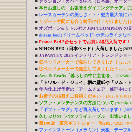
■
クッション・カバー＆中芯（日本製）オーダー
■
本日お渡しの「お張替えダイニングチェア」完
■
レースカーテンの美しさ・・・魅力最大限に
(
■
リゾート空間にも合う椅子に仕上がりましたね
■
オズボーン&リトル社とJIM THOMPSON 
■
dream bed (ドリームベッド) ホテルライ
■
France Bed 2台セットでお買い得品入荷です！
■
NIHON BED（日本ベッド）入荷しました
(202
■
JAPANTEX 2025 インテリア・トレンドショー
■
②ベッドメーカーで発注してきました！
(2025
■
①ベッドメーカーで発注してきました！
(2025
■
Arts & Crafts「暮らしの中に芸術を」
(2025年1
■
「トワル・ド・ジュイ」柄の壁紙や「ジム・ト
■
年内仕上げ予定の「アームチェア」修理中にて
■
お椅子の張替えご相談ください！
(2025年10月21
■
ソファ・メンテナンスの方法について
(2025年1
■
「ギフト・マグ」など再入荷しています！
(20
■
久しぶりの「バタフライテーブル」出逢いまし
■
第100回 東京ギフトショー 秋2025
(2025年9
■
ファインストーン（メラミン）天板・テーブル