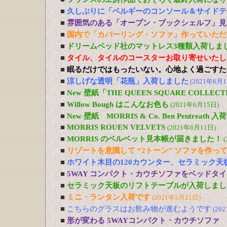
■
久しぶりに「ベルギーのコンソール＆サイドテ
■
雰囲気のある「オープン・ブックシェルフ」見
■
国内で「カバーリング・ソファ」作っていただ
■
ドリームベッド社のマットレス3種類入荷しま
■
タイル、タイルのコースターお取り寄せいたし
■
眠るだけではもったいない。心地よく過ごすた
■
涼しげな透明「花瓶」入荷しました
(2021年6月1
■
New 壁紙「THE QUEEN SQUARE COLL
■
Willow Bough はこんなお色も
(2021年6月15日)
■
New 壁紙 MORRIS & Co. Ben Pentreath
■
MORRIS ROUEN VELVETS
(2021年6月11日)
■
MORRIS のベルベット見本帳が届きました！
(
■
リゾートを意識して “2トーン” ソファを作っ
■
ホワイト木目の120カウンター、セラミック天
■
5WAY コンパクト・カウチソファをベッドタ
■
セラミック天板のリフトテーブルが入荷しまし
■
ミニ・ランタン入荷です
(2021年5月21日)
■
こちらのグラスはお飲み物が進むようです
(20
■
形が変わる 5WAYコンパクト・カウチソファ