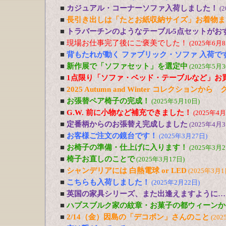
■
カジュアル・コーナーソファ入荷しました！
(
■
長引き出しは「たとお紙収納サイズ」お着物ま
■
トラバーチンのようなテーブル5点セットがおす
■
現場お仕事完了後にご褒美でした！
(2025年6月8
■
背もたれが動く ファブリック・ソファ 入荷で
■
新作展で「ソファセット」を選定中
(2025年5月3
■
1点限り「ソファ・ベッド・テーブルなど」お
■
2025 Autumn and Winter コレクションか
■
お張替ペア椅子の完成！
(2025年5月10日)
■
G.W. 前に小物など補充できました！
(2025年4月
■
定番柄からのお張替え完成しました
(2025年4月3
■
お客様ご注文の鏡台です！
(2025年3月27日)
■
お椅子の準備・仕上げに入ります！
(2025年3月2
■
椅子お直しのことで
(2025年3月17日)
■
シャンデリアには 白熱電球 or LED
(2025年3月1
■
こちらも入荷しました！
(2025年2月22日)
■
英国の家具シリーズ、また出逢えますように…
■
ハプスブルク家の紋章・お菓子の都ウィーンか
■
2/14（金）因島の「デコポン」さんのこと
(202