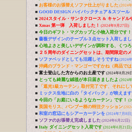
■
お客様のお張替えソファ仕上がりました
(2024
■
GOOD DESIGN ハイバックチェア＆スツー
■
2024スタイル・サンタクロース & キャンド
■
Xmas 第一弾 入荷しました！
(2024年9月27日)
■
今日のギフト・マグカップと小物入荷分です！
■
薔薇デザインのテーブル３点セット入荷しまし
■
心地よさと美しいデザインが調和する、くつろ
■
２５周年のダイニングセットは、期間限定のメ
■
ソファベッドとしても活躍しそうですね
(2024
■
沖縄のブランド・マンゴーですかね（商品では
■
富士登山した方からのお土産です
(2024年8月29日
■
とっても綺麗な絨毯が本日届きましたよ
(2024
■
「遮光1級カーテン」取付完了です、それにし
■
ミックス生地に白の「タイバック」が映えます
■
今回の「お庭にいるようなカーテン」です！
(
■
英国モリス、バンブー柄の特注クッション
(20
■
和室の窓辺にもシアーカーテンを
(2024年7月8日
■
ソファのお張替え完成しました
(2024年6月22日)
■
Italy ダイニングセット入荷です
(2024年6月21日)