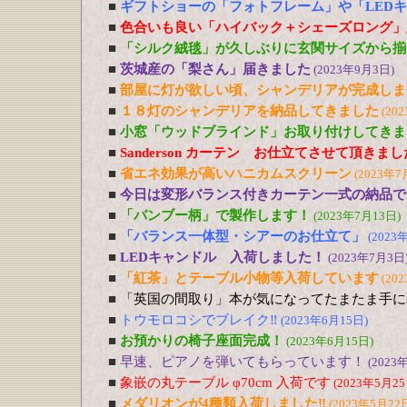
■
ギフトショーの「フォトフレーム」や「LED
■
色合いも良い「ハイバック＋シェーズロング」
■
「シルク絨毯」が久しぶりに玄関サイズから揃
■
茨城産の「梨さん」届きました
(2023年9月3日)
■
部屋に灯が欲しい頃、シャンデリアが完成しま
■
１８灯のシャンデリアを納品してきました
(20
■
小窓「ウッドブラインド」お取り付けしてきま
■
Sanderson カーテン お仕立てさせて頂きま
■
省エネ効果が高いハニカムスクリーン
(2023年7
■
今日は変形バランス付きカーテン一式の納品で
■
「バンブー柄」で製作します！
(2023年7月13日)
■
「バランス一体型・シアーのお仕立て」
(2023
■
LEDキャンドル 入荷しました！
(2023年7月3日
■
「紅茶」とテーブル小物等入荷しています
(20
■
「英国の間取り」本が気になってたまたま手に
■
トウモロコシでブレイク‼
(2023年6月15日)
■
お預かりの椅子座面完成！
(2023年6月15日)
■
早速、ピアノを弾いてもらっています！
(2023
■
象嵌の丸テーブル φ70cm 入荷です
(2023年5月25
■
メダリオンが4種類入荷しました‼
(2023年5月22