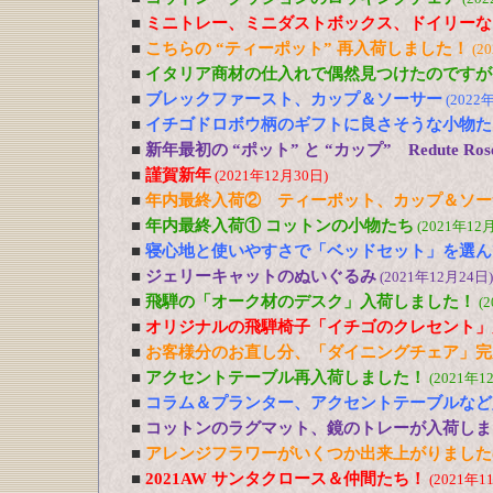
■
ミニトレー、ミニダストボックス、ドイリーな
■
こちらの “ティーポット” 再入荷しました！
(2
■
イタリア商材の仕入れで偶然見つけたのですが
■
ブレックファースト、カップ＆ソーサー
(2022
■
イチゴドロボウ柄のギフトに良さそうな小物た
■
新年最初の “ポット” と “カップ” Redute R
■
謹賀新年
(2021年12月30日)
■
年内最終入荷② ティーポット、カップ＆ソー
■
年内最終入荷① コットンの小物たち
(2021年12
■
寝心地と使いやすさで「ベッドセット」を選ん
■
ジェリーキャットのぬいぐるみ
(2021年12月24日)
■
飛騨の「オーク材のデスク」入荷しました！
(
■
オリジナルの飛騨椅子「イチゴのクレセント」
■
お客様分のお直し分、「ダイニングチェア」完
■
アクセントテーブル再入荷しました！
(2021年1
■
コラム＆プランター、アクセントテーブルなど
■
コットンのラグマット、鏡のトレーが入荷しま
■
アレンジフラワーがいくつか出来上がりました
■
2021AW サンタクロース＆仲間たち！
(2021年1