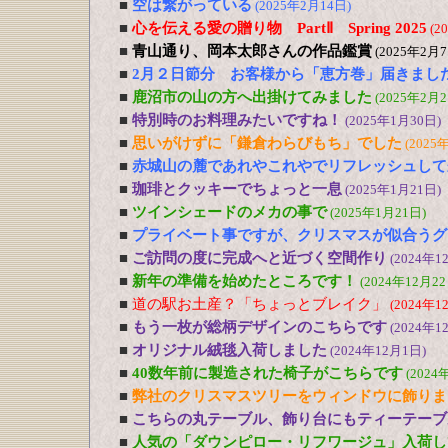
■
空は繋がっている
(2025年2月14日)
■
心を伝える愛の贈り物 PartⅡ Spring 2025
(2
■
青山通り、岡本太郎さんの作品鑑賞
(2025年2月7
■
2月２日節分 お客様から「恵方巻」届きまし
■
鹿沼市の山の方へ出掛けてみました
(2025年2月2
■
特別時のお料理みたいですね！
(2025年1月30日)
■
思いがけずに「鎌倉わらびもち」でした
(2025
■
赤城山の麓であれやこれやでリフレッシュして
■
珈琲とクッキーでちょっと一息
(2025年1月21日)
■
ツインシェードのメカの事で
(2025年1月21日)
■
プライベート事ですが、クリスマスが似合うグ
■
ご訪問の度に完成へと近づく空間作り
(2024年1
■
新年の準備を始めたところです！
(2024年12月22
■
道の駅お土産？「ちょっとブレイク」
(2024年1
■
もう一枚が総柄デザインのこちらです
(2024年1
■
オリジナル絨毯入荷しました
(2024年12月1日)
■
40数年前に製造された椅子がこちらです
(2024
■
弊社のクリスマスツリーをウィンドウに飾りま
■
こちらの丸テーブル、飾り台にもティーテーブ
■
人気の「ダウンピロー・リフワージュ」入荷し