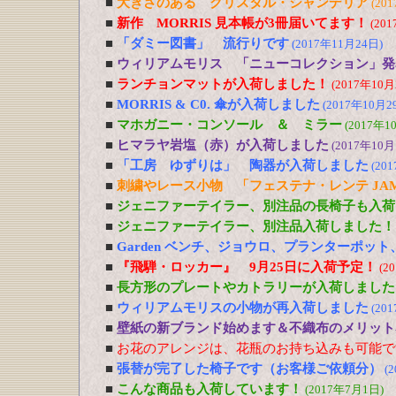
■
大きさのある クリスタル・シャンデリア
(20
■
新作 MORRIS 見本帳が3冊届いてます！
(20
■
「ダミー図書」 流行りです
(2017年11月24日)
■
ウィリアムモリス 「ニューコレクション」発
■
ランチョンマットが入荷しました！
(2017年10月
■
MORRIS & C0. 傘が入荷しました
(2017年10月2
■
マホガニー・コンソール ＆ ミラー
(2017年1
■
ヒマラヤ岩塩（赤）が入荷しました
(2017年10月
■
「工房 ゆずりは」 陶器が入荷しました
(20
■
刺繍やレース小物 「フェステナ・レンテ JA
■
ジェニファーテイラー、別注品の長椅子も入荷
■
ジェニファーテイラー、別注品入荷しました！
■
Garden ベンチ、ジョウロ、プランターポッ
■
『飛騨・ロッカー』 9月25日に入荷予定！
(2
■
長方形のプレートやカトラリーが入荷しました
■
ウィリアムモリスの小物が再入荷しました
(20
■
壁紙の新ブランド始めます＆不織布のメリット
■
お花のアレンジは、花瓶のお持ち込みも可能で
■
張替が完了した椅子です（お客様ご依頼分）
(
■
こんな商品も入荷しています！
(2017年7月1日)