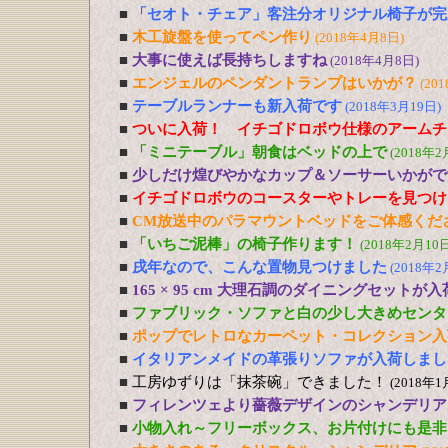
■
「セオト・チェア」客注分オリジナル椅子が完
■
木工旋盤を使ってペン作り
(2018年4月8日)
■
大事に使えば長持ちしますね
(2018年4月8日)
■
エンジェルのペンダントランプはいかが？
(20
■
テーブルランナーも新入荷です
(2018年3月19日)
■
ついに入荷！ イチゴドロボウ仕様のアームチ
■
「ミニテーブル」朝食はベッドの上で
(2018年2
■
少しだけ煌びやかなカップ＆ソーサーいかがで
■
イチゴドロボウのコースターやトレーを見つけ
■
CM放送中のパラマウントベッドをご体感くだ
■
「いちご泥棒」の椅子作ります！
(2018年2月10日
■
戌年なので、こんな置物見つけました
(2018年2
■
165 × 95 cm 大理石調のダイニングセットが
■
ファブリック・ソファと白の少し大きめセンタ
■
ポップでレトロなカーペット・コレクション入
■
イタリアンメイドの革張りソファが入荷しまし
■
工房ゆずりは「抹茶碗」できました！
(2018年1
■
フィレンツェより薔薇デザインのシャンデリア
■
小物入れ～フリーボックス、お片付けにも是非