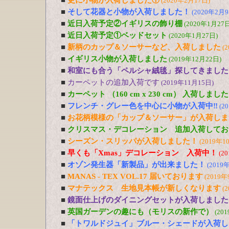
■
更に小物が入荷しました①
(2020年2月17日)
■
そして花器と小物が入荷しました！
(2020年2月9
■
近日入荷予定②イギリスの飾り棚
(2020年1月27日
■
近日入荷予定①ベッドセット
(2020年1月27日)
■
新柄のカップ＆ソーサーなど、入荷しました
(
■
イギリス小物が入荷しました
(2019年12月22日)
■
和室にも合う「ペルシャ絨毯」探してきました
■
カーペットの追加入荷です
(2019年11月15日)
■
カーペット （160 cm x 230 cm） 入荷しました
■
フレンチ・グレー色を中心に小物が入荷中‼
(2
■
お花柄模様の「カップ＆ソーサー」が入荷しま
■
クリスマス・デコレーション 追加入荷してお
■
シーズン・スリッパが入荷しました！
(2019年1
■
早くも「Xmas」デコレーション 入荷中！
(2
■
オゾン発生器「新製品」が出来ました！
(2019
■
MANAS - TEX VOL.17 届いております
(2019年
■
マナテックス 生地見本帳が新しくなります
(
■
鏡面仕上げのダイニングセットが入荷しました
■
英国ガーデンの趣にも（モリスの新作で）
(20
■
「トワルドジュイ」ブルー・シェードが入荷し