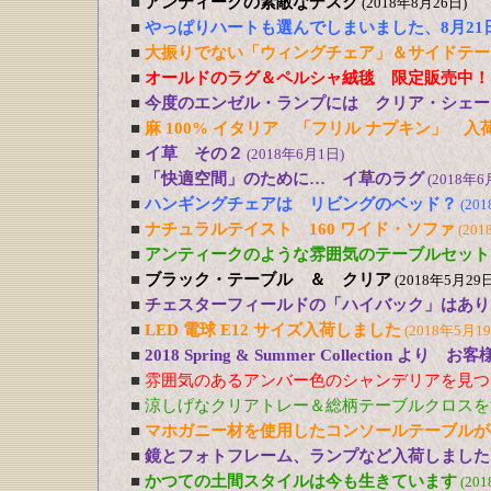
■
アンティークの素敵なデスク
(2018年8月26日)
■
やっぱりハートも選んでしまいました、8月21
■
大振りでない「ウィングチェア」＆サイドテー
■
オールドのラグ＆ペルシャ絨毯 限定販売中！
■
今度のエンゼル・ランプには クリア・シェー
■
麻 100% イタリア 「フリル ナプキン」 入
■
イ草 その２
(2018年6月1日)
■
「快適空間」のために… イ草のラグ
(2018年6
■
ハンギングチェアは リビングのベッド？
(20
■
ナチュラルテイスト 160 ワイド・ソファ
(201
■
アンティークのような雰囲気のテーブルセット
■
ブラック・テーブル ＆ クリア
(2018年5月29日
■
チェスターフィールドの「ハイバック」はあり
■
LED 電球 E12 サイズ入荷しました
(2018年5月1
■
2018 Spring & Summer Collection より お
■
雰囲気のあるアンバー色のシャンデリアを見つ
■
涼しげなクリアトレー＆総柄テーブルクロスを
■
マホガニー材を使用したコンソールテーブルが
■
鏡とフォトフレーム、ランプなど入荷しました
■
かつての土間スタイルは今も生きています
(20