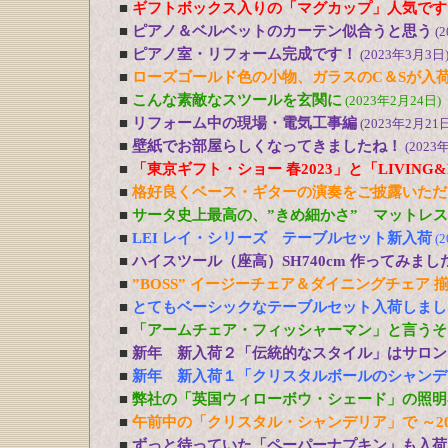
■
ギフトボックス入りの「マグカップ」人気です
■
ピアノ＆ベルベットのカーテン似合うと思う
(
■
ピアノ室・リフォーム完成です！
(2023年3月3日
■
ローズゴールド色の小物、ガラスのC＆Sが入
■
こんな素敵なスツールを玄関に
(2023年2月24日)
■
リフォーム中の現場・電気工事編
(2023年2月21日
■
壁紙でお部屋らしくなってきましたね！
(2023
■
「東京ギフト・ショー 春2023」と「LIVING&DE
■
格好良くベース・ギターの演奏をご披露いただ
■
サータ史上最高の、”きめ細かさ” マットレ
■
LEI レイ・シリーズ テーブルセット新入荷
(
■
ハイスツール（座高）SH740cm 作ってみまし
■
”BOSS” イージーチェア＆ダイニングチェア 
■
とてもベーシックなテーブルセット入荷しまし
■
「アームチェア・フィッシャーマン」と言うそ
■
新年 新入荷２「伝統的なスタイル」はサロン
■
新年 新入荷１「クリスタルボールのシャンデ
■
弊社の「英国ウィローボウ・シェード」の照明
■
午前中の「クリスタル・シャンデリア」で ～20
■
ずっと待っていた「ペーパーナプキン」も入荷