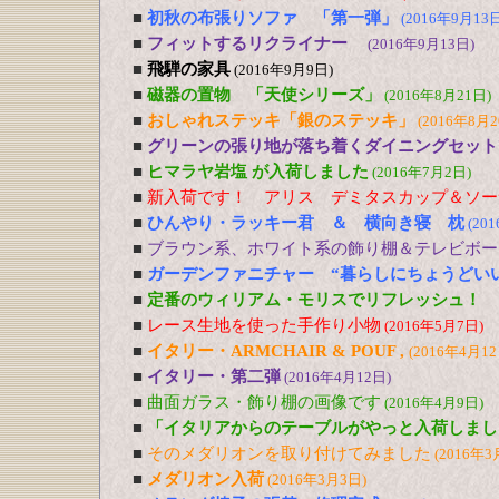
■
初秋の布張りソファ 「第一弾」
(2016年9月13日
■
フィットするリクライナー
(2016年9月13日)
■
飛騨の家具
(2016年9月9日)
■
磁器の置物 「天使シリーズ」
(2016年8月21日)
■
おしゃれステッキ「銀のステッキ」
(2016年8月2
■
グリーンの張り地が落ち着くダイニングセット
■
ヒマラヤ岩塩 が入荷しました
(2016年7月2日)
■
新入荷です！ アリス デミタスカップ＆ソー
■
ひんやり・ラッキー君 ＆ 横向き寝 枕
(20
■
ブラウン系、ホワイト系の飾り棚＆テレビボー
■
ガーデンファニチャー “暮らしにちょうどい
■
定番のウィリアム・モリスでリフレッシュ！
■
レース生地を使った手作り小物
(2016年5月7日)
■
イタリー・ARMCHAIR & POUF ,
(2016年4月12
■
イタリー・第二弾
(2016年4月12日)
■
曲面ガラス・飾り棚の画像です
(2016年4月9日)
■
「イタリアからのテーブルがやっと入荷しまし
■
そのメダリオンを取り付けてみました
(2016年3
■
メダリオン入荷
(2016年3月3日)