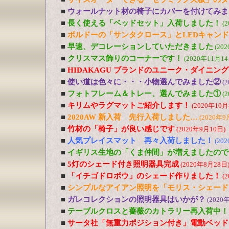
■
ウォールナット材の椅子にカバーを付けてみま
■
長く使える「ベッドセット」入荷しました！
(
■
ボルドーの「サンタクロース」とLEDキャン
■
早速、デコレーションしていただきました
(20
■
クリスマス飾りのコーナーです！
(2020年11月14
■
HIDAKAGU ブランドのユニーク・ダイニン
■
使い道は色々に・・・小物選んでみました②
(
■
フォトフレーム＆トレー、選んでみました①
(
■
キリムやラグマットご紹介します！
(2020年10月
■
2020AW 新入荷 先行入荷しました…
(2020年9
■
竹材の「椅子」が良い感じです
(2020年9月10日)
■
人気プレイスマット 再々入荷しました！
(20
■
イギリス生地の「くま仲間」が増えましたので
■
5灯のシェード付き照明器具完成
(2020年8月28日
■
「イチゴドロボウ」のシェード作りました！
(
■
シンプルなアイアン照明を「モリス・シェード
■
ガレコレクションの照明器具はいかが？
(2020
■
テーブルクロスと薔薇のカトラリー再入荷中！
■
サータ社「無重力ポジション付き」電動ベッド