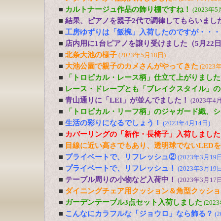
■
カルトナージュ作品の飾り棚ですね！
(2023年5
■
結果、ピアノを親子2代で調律してもらいまし
■
工房ゆずりは「飯椀」入荷したのですが・・・
■
店内用に1台ピアノを譲り受けました（5月22
■
北条大池の様子
(2023年5月18日)
■
大池公園で親子のカメさんがやってきた
(2023
■
「トロピカル・レース柄」仕立て上がりました
■
レース・ドレープとも「ブレイクスタイル」の
■
青山通りに「LEI」が並んでました！
(2023年4
■
「トロピカル・リーフ柄」のジャガード織、シ
■
生活の彩りになるでしょう！
(2023年4月14日)
■
カバーリングの「新作・長椅子」入荷しました
■
目線に近い高さでもあり、透明球でないLED
■
プライベートで、リフレッシュ②
(2023年3月19日
■
プライベートで、リフレッシュ！
(2023年3月19日
■
テーブル周りの小物など入荷中！
(2023年3月17日
■
ダイニングチェア用クッション＆角型クッショ
■
ガーデンテーブル3点セット入荷しました
(202
■
こんなにカラフルな「ジョウロ」なら飾る？
(