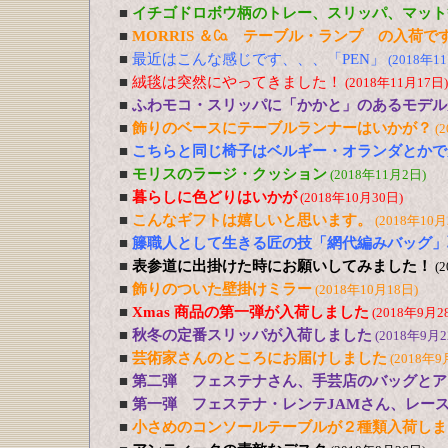
■
イチゴドロボウ柄のトレー、スリッパ、マット
■
MORRIS ＆㏇ テーブル・ランプ の入荷で
■
最近はこんな感じです、、、「PEN」
(2018年1
■
絨毯は突然にやってきました！
(2018年11月17日)
■
ふわモコ・スリッパに「かかと」のあるモデル
■
飾りのベースにテーブルランナーはいかが？
(
■
こちらと同じ椅子はベルギー・オランダとかで
■
モリスのラージ・クッション
(2018年11月2日)
■
暮らしに色どりはいかが
(2018年10月30日)
■
こんなギフトは嬉しいと思います。
(2018年10月
■
籐職人として生きる匠の技「網代編みバッグ」
■
表参道に出掛けた時にお願いしてみました！
(
■
飾りのついた壁掛けミラー
(2018年10月18日)
■
Xmas 商品の第一弾が入荷しました
(2018年9月2
■
秋冬の定番スリッパが入荷しました
(2018年9月2
■
芸術家さんのところにお届けしました
(2018年9
■
第二弾 フェステナさん、手芸店のバッグとア
■
第一弾 フェステナ・レンテJAMさん、レー
■
小さめのコンソールテーブルが２種類入荷しま