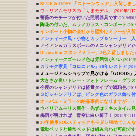
■
BLUE & ROSE 「ストーンウェア」入荷しま
■
ウィリアムモリスの「くまモデル」
(2019年8月7
■
薔薇のモチーフが付いた照明器具です
(2019年8
■
陶花の付いた、ムラノガラス・コンポート
(20
■
インポート小物の会社から壁掛けミラーが入荷
■
アンティーク風・小物とカップ＆ソーサー 入
■
アイアン＆ガラスボールのミニシャンデリア
(
■
Decoration スタンドミラー、2色入荷しました
■
アンティークゴールド色は雰囲気がいい
(2019
■
カリモク家具「コロニアル」20年レストア
(20
■
ミュージアムショップで見かける「GOODS」
■
大きさが良いトレー・フォトフレーム・グラス
■
今度のシャンデリアは軽量タイプで琥珀色
(20
■
３灯シャンデリアは、ピンク色のガラス飾り付
■
オーバル・ミラーの納品事例になりますが・・
■
ウイリアムモリス新作・先ずはテキスタイル見
■
梅雨が明ければ 青空に白い椅子！
(2019年6月1
■
20年使用のルスティックもモダン張地でこん
■
電動ベッドと通常ベッドは組み合わせ可能です