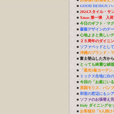
■
お客様のお張替え
■
GOOD DESIG
■
2024スタイル・サ
■
Xmas 第一弾 入
■
今日のギフト・マ
■
薔薇デザインのテ
■
心地よさと美しい
■
２５周年のダイニ
■
ソファベッドとし
■
沖縄のブランド・
■
富士登山した方か
■
とっても綺麗な絨
■
「遮光1級カーテン
■
ミックス生地に白
■
今回の「お庭にい
■
英国モリス、バン
■
和室の窓辺にもシ
■
ソファのお張替え
■
Italy ダイニング
■
お客様分「8人掛け