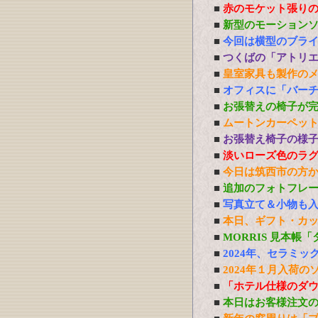
■
赤のモケット張り
■
新型のモーション
■
今回は横型のブラ
■
つくばの「アトリ
■
皇室家具も製作の
■
オフィスに「バーチ
■
お張替えの椅子が
■
ムートンカーペッ
■
お張替え椅子の様
■
淡いローズ色のラ
■
今日は筑西市の方
■
追加のフォトフレ
■
写真立て＆小物も
■
本日、ギフト・カ
■
MORRIS 見本帳
■
2024年、セラミ
■
2024年１月入荷の
■
「ホテル仕様のダ
■
本日はお客様注文