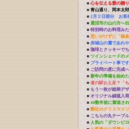
■
心を伝える愛の贈り物 P
■
青山通り、岡本太
■
2月２日節分 お客
■
鹿沼市の山の方へ
■
特別時のお料理み
■
思いがけずに「鎌
■
赤城山の麓であれ
■
珈琲とクッキーで
■
ツインシェードの
■
プライベート事で
■
ご訪問の度に完成
■
新年の準備を始め
■
道の駅お土産？「
■
もう一枚が総柄デ
■
オリジナル絨毯入
■
40数年前に製造さ
■
弊社のクリスマス
■
こちらの丸テーブ
■
人気の「ダウンピ