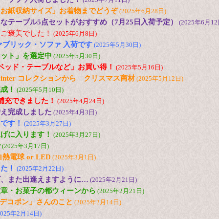
とお紙収納サイズ」お着物までどうぞ
(2025年6月28日)
なテーブル5点セットがおすすめ（7月25日入荷予定）
(2025年6月12
にご褒美でした！
(2025年6月8日)
ァブリック・ソファ 入荷です
(2025年5月30日)
セット」を選定中
(2025年5月30日)
ベッド・テーブルなど」お買い得！
(2025年5月16日)
and Winter コレクションから クリスマス商材
(2025年5月12日)
完成！
(2025年5月10日)
ど補充できました！
(2025年4月24日)
替え完成しました
(2025年4月3日)
台です！
(2025年3月27日)
上げに入ります！
(2025年3月27日)
で
(2025年3月17日)
電球 or LED
(2025年3月1日)
した！
(2025年2月22日)
ズ、また出逢えますように…
(2025年2月21日)
紋章・お菓子の都ウィーンから
(2025年2月21日)
の「デコポン」さんのこと
(2025年2月14日)
2025年2月14日)