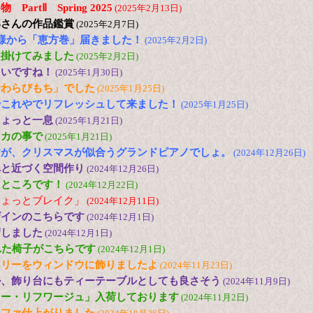
artⅡ Spring 2025
(2025年2月13日)
郎さんの作品鑑賞
(2025年2月7日)
様から「恵方巻」届きました！
(2025年2月2日)
出掛けてみました
(2025年2月2日)
たいですね！
(2025年1月30日)
倉わらびもち」でした
(2025年1月25日)
やこれやでリフレッシュして来ました！
(2025年1月25日)
ちょっと一息
(2025年1月21日)
メカの事で
(2025年1月21日)
すが、クリスマスが似合うグランドピアノでしょ。
(2024年12月26日)
へと近づく空間作り
(2024年12月26日)
たところです！
(2024年12月22日)
ちょっとブレイク」
(2024年12月11日)
ザインのこちらです
(2024年12月1日)
荷しました
(2024年12月1日)
れた椅子がこちらです
(2024年12月1日)
ツリーをウィンドウに飾りましたよ
(2024年11月23日)
ル、飾り台にもティーテーブルとしても良さそう
(2024年11月9日)
ロー・リフワージュ」入荷しております
(2024年11月2日)