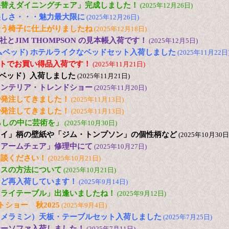
張替えダイニングチェア」完成しました！
(2025年12月26日)
美しさ・・・魅力最大限に
(2025年12月26日)
合う椅子に仕上がりましたね
(2025年12月18日)
とJIM THOMPSON の見本帳入荷です！
(2025年12月5日)
(ドリームベッド) ホテルライクなベッドセット入荷しました
(2025年11月22日
2台セットでお買い得品入荷です！
(2025年11月21日)
日本ベッド）入荷しました
(2025年11月21日)
25 インテリア・トレンドショー
(2025年11月20日)
で発注してきました！
(2025年11月13日)
で発注してきました！
(2025年11月13日)
s「暮らしの中に芸術を」
(2025年10月30日)
ュイ」柄の壁紙や「ジム・トンプソン」の個性柄など
(2025年10月30日
「アームチェア」修理中にて
(2025年10月27日)
相談ください！
(2025年10月21日)
ンスの方法について
(2025年10月21日)
など再入荷しています！
(2025年9月14日)
フライテーブル」出逢いましたね！
(2025年9月12日)
トショー 秋2025
(2025年9月4日)
（メラミン）天板・テーブルセット入荷しました
(2025年7月25日)
ナーソファ入荷しました！
(2025年7月11日)