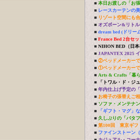
■
本日お渡しの「お
■
レースカーテンの
■
リゾート空間にも
■
オズボーン&リトル社
■
dream bed 
■
France Bed 
■
NIHON BED（
■
JAPANTEX 20
■
②ベッドメーカー
■
①ベッドメーカー
■
Arts & Craft
■
「トワル・ド・ジ
■
年内仕上げ予定の
■
お椅子の張替えご
■
ソファ・メンテナ
■
「ギフト・マグ」
■
久しぶりの「バタ
■
第100回 東京ギフ
■
ファインストーン
■
カジュアル・コー