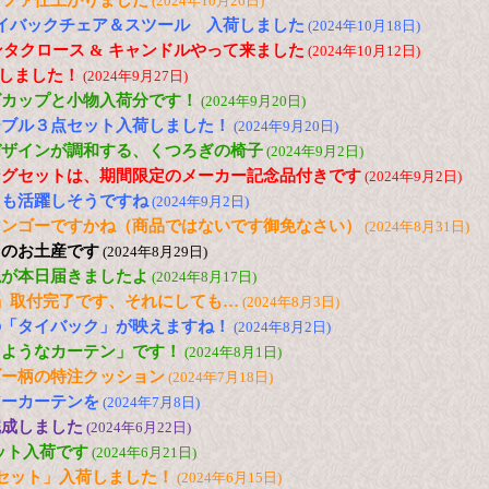
ソファ仕上がりました
(2024年10月26日)
N ハイバックチェア＆スツール 入荷しました
(2024年10月18日)
ンタクロース & キャンドルやって来ました
(2024年10月12日)
荷しました！
(2024年9月27日)
グカップと小物入荷分です！
(2024年9月20日)
ーブル３点セット入荷しました！
(2024年9月20日)
デザインが調和する、くつろぎの椅子
(2024年9月2日)
ングセットは、期間限定のメーカー記念品付きです
(2024年9月2日)
ても活躍しそうですね
(2024年9月2日)
マンゴーですかね（商品ではないです御免なさい）
(2024年8月31日)
らのお土産です
(2024年8月29日)
毯が本日届きましたよ
(2024年8月17日)
」取付完了です、それにしても…
(2024年8月3日)
の「タイバック」が映えますね！
(2024年8月2日)
るようなカーテン」です！
(2024年8月1日)
ブー柄の特注クッション
(2024年7月18日)
アーカーテンを
(2024年7月8日)
完成しました
(2024年6月22日)
セット入荷です
(2024年6月21日)
セット」入荷しました！
(2024年6月15日)