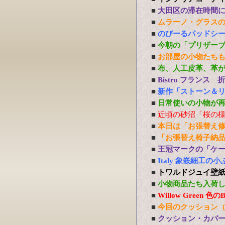
■
大田区の滞在時間
■
ムラーノ・グラス
■
のびーるパッドシー
■
今朝の「プリザー
■
お部屋の小物たち
■
布、人工皮革、革
■
Bistro フランス
■
新作「ストーン＆
■
日常使いの小物が
■
近頃の砂沼「桜の
■
本日は「お張替え
■
「お張替え椅子納
■
王冠マークの「ケ
■
Italy 象嵌細工
■
トワルドジュイ壁
■
小物商品たち入荷
■
Willow Green
■
今回のクッション
■
クッション・カバ