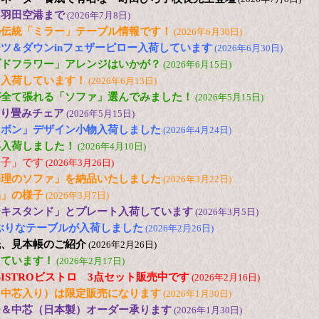
に羽田空港まで
(2026年7月8日)
の伝統「ミラー」テーブル情報です！
(2026年6月30日)
ツ＆ダウンinフェザーピロー入荷しています
(2026年6月30日)
ブドフラワー」アレンジはいかが？
(2026年6月15日)
も入荷しています！
(2026年6月13日)
が全て張れる「ソファ」選んでみました！
(2026年5月15日)
 折り畳みチェア
(2026年5月15日)
リボン」デザイン小物入荷しました
(2026年4月24日)
再入荷しました！
(2026年4月10日)
様子」です
(2026年3月26日)
修理のソファ」を納品いたしました
(2026年3月22日)
品」の様子
(2026年3月7日)
ーキスタンド」とプレート入荷しています
(2026年3月5日)
の小ぶりなテーブルが入荷しました
(2026年2月26日)
紙、見本帳のご紹介
(2026年2月26日)
しています！
(2026年2月17日)
 色のBISTROビストロ 3点セット販売中です
(2026年2月16日)
（中芯入り）は限定販売になります
(2026年1月30日)
ー＆中芯（日本製）オーダー承ります
(2026年1月30日)