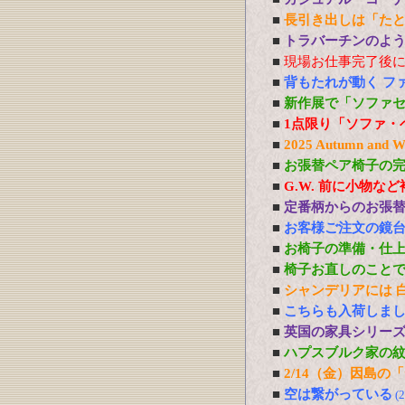
■
長引き出しは「た
■
トラバーチンのよう
■
現場お仕事完了後
■
背もたれが動く フ
■
新作展で「ソファ
■
1点限り「ソファ・
■
2025 Autumn 
■
お張替ペア椅子の
■
G.W. 前に小物な
■
定番柄からのお張
■
お客様ご注文の鏡
■
お椅子の準備・仕
■
椅子お直しのこと
■
シャンデリアには 白熱
■
こちらも入荷しま
■
英国の家具シリー
■
ハプスブルク家の
■
2/14（金）因島
■
空は繋がっている
(