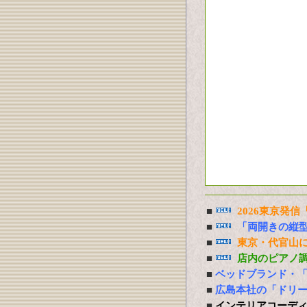
■
2026東京発
■
「両開きの縦
■
東京・代官山に
■
店内のピアノ
■
ベッドブランド・
■
広島本社の「ドリ
■
インテリアコーデ