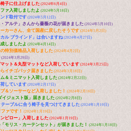
の椅子に仕上げました
(2024年6月4日)
ソファ入荷しましたよ
(2024年5月18日)
インド取付です
(2024年5月12日)
エ・アルテ」さんから薔薇の花が届きました
(2024年5月10日)
メーカーさん、全て国産に戻したそうです
(2024年5月2日)
カル ブラインド」は合いますね
(2024年4月27日)
完成しましたよ
(2024年4月14日)
トの特別価格品入荷しました
(2024年4月2日)
子
(2024年3月29日)
グマット＆丸型マットなど入荷しています
(2024年3月25日)
からイチゴパック届きました
(2024年3月18日)
ーム＆ミニマット入荷しました
(2024年2月22日)
入荷しています
(2024年2月17日)
ップ＆ソーサーなど入荷しました！
(2024年2月16日)
「ダイジェスト版」届きました
(2024年2月8日)
ックテーブルに合う椅子を見つけてきました
(2024年1月19日)
ソファです！
(2024年1月19日)
ウンピロー」入荷しました
(2024年1月19日)
の「モリス・カーテンセット」が届きました！
(2024年1月18日)