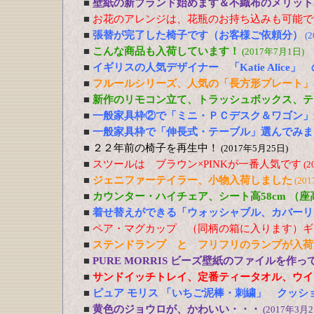
■
壁紙の新ブランド始めます＆不織布のメリット
■
お花のアレンジは、花瓶のお持ち込みも可能で
■
張替が完了した椅子です（お客様ご依頼分）
(
■
こんな商品も入荷しています！
(2017年7月1日)
■
イギリスの人気デザイナー 「Katie Alic
■
フルールシリーズ、人気の「長方形プレート」
■
新作のリモコン立て、トラッシュボックス、テ
■
一般家具枠②で「ミニ・ＰＣデスク＆ワゴン」
■
一般家具枠で「伸長式・テーブル」選んでみま
■
２２年前の椅子を再生中！
(2017年5月25日)
■
スツールは ブラウン×PINKが一番人気です
(2
■
ジェニファーテイラー、小物入荷しました
(20
■
カウンター・ハイチェア、シート高58cm （
■
着せ替えができる「ウォッシャブル、カバーリ
■
ペア・マグカップ （同柄の箱に入ります）ギ
■
ステンドランプ と フリフリのランプが入荷
■
PURE MORRIS ビーズ壁紙のファイルを作
■
サンドイッチトレイ、定番ティータオル、ウイ
■
ピュア モリス 「いちご泥棒・刺繍」 クッシ
■
黄色のジョウロが、かわいい・・・
(2017年3月2