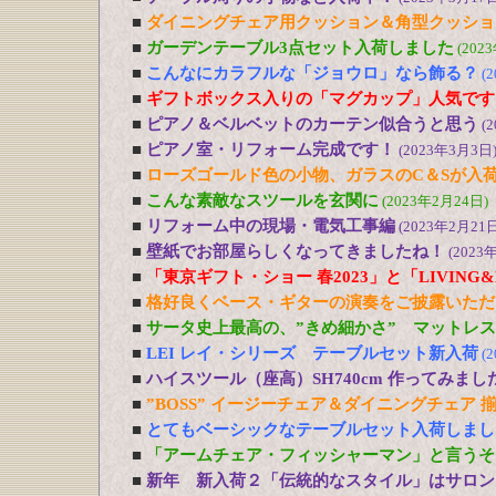
■
ダイニングチェア用クッション＆角型クッショ
■
ガーデンテーブル3点セット入荷しました
(202
■
こんなにカラフルな「ジョウロ」なら飾る？
(
■
ギフトボックス入りの「マグカップ」人気です
■
ピアノ＆ベルベットのカーテン似合うと思う
(
■
ピアノ室・リフォーム完成です！
(2023年3月3日
■
ローズゴールド色の小物、ガラスのC＆Sが入
■
こんな素敵なスツールを玄関に
(2023年2月24日)
■
リフォーム中の現場・電気工事編
(2023年2月21日
■
壁紙でお部屋らしくなってきましたね！
(2023
■
「東京ギフト・ショー 春2023」と「LIVING&DE
■
格好良くベース・ギターの演奏をご披露いただ
■
サータ史上最高の、”きめ細かさ” マットレ
■
LEI レイ・シリーズ テーブルセット新入荷
(
■
ハイスツール（座高）SH740cm 作ってみまし
■
”BOSS” イージーチェア＆ダイニングチェア 
■
とてもベーシックなテーブルセット入荷しまし
■
「アームチェア・フィッシャーマン」と言うそ
■
新年 新入荷２「伝統的なスタイル」はサロン