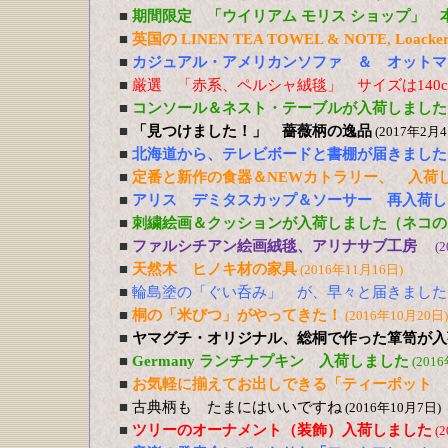
■
期間限定 「ウイリアム モリス ショップ」 
■
英国の LINEN TEA TOWEL & NOTE, Loacker
■
カジュアル・アメリカンソファ ＆ オットマ
■
厳選 「赤系、ペルシャ絨毯」 サイズは140cm
■
コンソール＆ネスト・テーブルが入荷しました
■
「見つけました！」 薔薇柄の逸品
(2017年2月4
■
北海道から、テレビボードと書棚が届きました
■
定番と新作の食器＆NEWカトラリー、 入荷
■
アリス デミタスカップ＆ソーサー 再入荷し
■
刺繍絵画＆クッションが入荷しました（ネコの
■
ファルシチアン絵画絨毯、アリナサブ工房
(
■
天然木 ヒノキ材の家具
(2016年11月16日)
■
輪島塗の「ぐい呑み」 が、早々と届きました
■
桐の「米びつ」がやってきた！
(2016年10月20日)
■
ヤマグチ・オリジナル、総桐で作った箪笥が入
■
Germany ランチナプキン 入荷しました
(201
■
お気軽に揃えてお出しできる「ティーポット 
■
古典柄も たまにはいいですね
(2016年10月7日)
■
ツリーのオーナメント（装飾）入荷しました
(