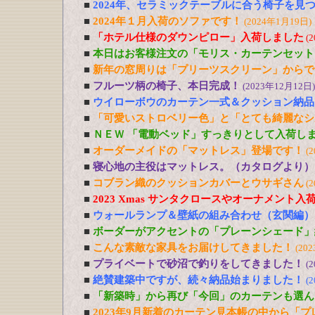
■
2024年、セラミックテーブルに合う椅子を見
■
2024年１月入荷のソファです！
(2024年1月19日)
■
「ホテル仕様のダウンピロー」入荷しました
(
■
本日はお客様注文の「モリス・カーテンセット
■
新年の窓周りは「プリーツスクリーン」からで
■
フルーツ柄の椅子、本日完成！
(2023年12月12日)
■
ウイローボウのカーテン一式＆クッション納品
■
「可愛いストロベリー色」と「とても綺麗なシ
■
ＮＥＷ 「電動ベッド」すっきりとして入荷し
■
オーダーメイドの「マットレス」登場です！
(
■
寝心地の主役はマットレス。（カタログより）
■
コブラン織のクッションカバーとウサギさん
(
■
2023 Xmas サンタクロースやオーナメント入
■
ウォールランプ＆壁紙の組み合わせ（玄関編）
■
ボーダーがアクセントの「プレーンシェード」
■
こんな素敵な家具をお届けしてきました！
(20
■
プライベートで砂沼で釣りをしてきました！
(
■
絶賛建築中ですが、続々納品始まりました！
(
■
「新築時」から再び「今回」のカーテンも選ん
■
2023年9月新着のカーテン見本帳の中から「