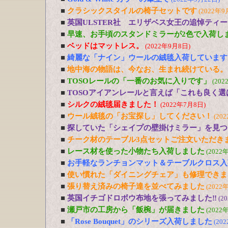
■
クラシックスタイルの椅子セットです
(2022年9
■
英国ULSTER社 エリザベス女王の追悼ティ
■
早速、お手頃のスタンドミラーが2色で入荷し
■
ベッドはマットレス。
(2022年9月8日)
■
綺麗な「ナイン」ウールの絨毯入荷しています
■
地中海の物語は、今なお、生まれ続けている。
■
TOSOレールの「一番のお気に入りです」
(202
■
TOSOアイアンレールと言えば「これも良く選
■
シルクの絨毯届きました！
(2022年7月8日)
■
ウール絨毯の「お宝探し」してください！
(20
■
探していた「シェイプの壁掛けミラー」を見つ
■
チーク材のテーブル3点セットご注文いただき
■
レース材を使った小物たち入荷しました
(2022
■
お手軽なランチョンマット＆テーブルクロス入
■
使い慣れた「ダイニングチェア」も修理できま
■
張り替え済みの椅子達を並べてみました
(2022
■
英国イチゴドロボウ布地を張ってみました‼
(2
■
瀬戸市の工房から「飯椀」が届きました
(2022
■
「Rose Bouquet」のシリーズ入荷しました
(20