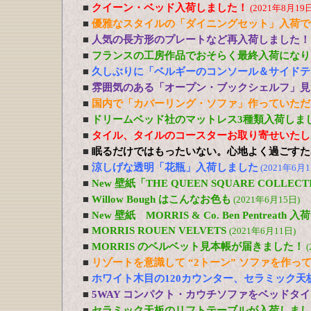
■
クイーン・ベッド入荷しました！
(2021年8月19日
■
優雅なスタイルの「ダイニングセット」入荷で
■
人気の長方形のプレートなど再入荷しました！
■
フランスの工房作品でおそらく最終入荷になり
■
久しぶりに「ベルギーのコンソール＆サイドテ
■
雰囲気のある「オープン・ブックシェルフ」見
■
国内で「カバーリング・ソファ」作っていただ
■
ドリームベッド社のマットレス3種類入荷しま
■
タイル、タイルのコースターお取り寄せいたし
■
眠るだけではもったいない。心地よく過ごすた
■
涼しげな透明「花瓶」入荷しました
(2021年6月1
■
New 壁紙「THE QUEEN SQUARE COLL
■
Willow Bough はこんなお色も
(2021年6月15日)
■
New 壁紙 MORRIS & Co. Ben Pentreath
■
MORRIS ROUEN VELVETS
(2021年6月11日)
■
MORRIS のベルベット見本帳が届きました！
(
■
リゾートを意識して “2トーン” ソファを作っ
■
ホワイト木目の120カウンター、セラミック天
■
5WAY コンパクト・カウチソファをベッドタ
■
セラミック天板のリフトテーブルが入荷しまし