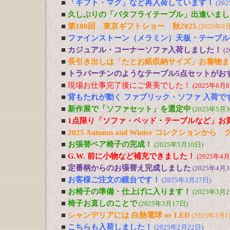
■
「ギフト・マグ」など再入荷しています！
(20
■
久しぶりの「バタフライテーブル」出逢いまし
■
第100回 東京ギフトショー 秋2025
(2025年9
■
ファインストーン（メラミン）天板・テーブル
■
カジュアル・コーナーソファ入荷しました！
(
■
長引き出しは「たとお紙収納サイズ」お着物ま
■
トラバーチンのようなテーブル5点セットがおす
■
現場お仕事完了後にご褒美でした！
(2025年6月8
■
背もたれが動く ファブリック・ソファ 入荷で
■
新作展で「ソファセット」を選定中
(2025年5月3
■
1点限り「ソファ・ベッド・テーブルなど」お
■
2025 Autumn and Winter コレクションか
■
お張替ペア椅子の完成！
(2025年5月10日)
■
G.W. 前に小物など補充できました！
(2025年4月
■
定番柄からのお張替え完成しました
(2025年4月3
■
お客様ご注文の鏡台です！
(2025年3月27日)
■
お椅子の準備・仕上げに入ります！
(2025年3月2
■
椅子お直しのことで
(2025年3月17日)
■
シャンデリアには 白熱電球 or LED
(2025年3月1
■
こちらも入荷しました！
(2025年2月22日)