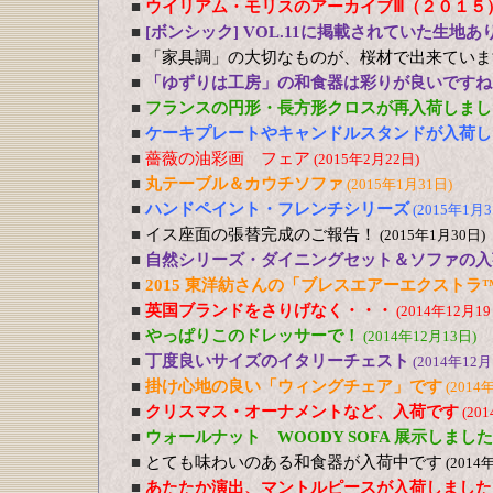
■
ウイリアム・モリスのアーカイブⅢ（２０１５
■
[ボンシック] VOL.11に掲載されていた生地あ
■
「家具調」の大切なものが、桜材で出来ていま
■
「ゆずりは工房」の和食器は彩りが良いですね
■
フランスの円形・長方形クロスが再入荷しまし
■
ケーキプレートやキャンドルスタンドが入荷し
■
薔薇の油彩画 フェア
(2015年2月22日)
■
丸テーブル＆カウチソファ
(2015年1月31日)
■
ハンドペイント・フレンチシリーズ
(2015年1月3
■
イス座面の張替完成のご報告！
(2015年1月30日)
■
自然シリーズ・ダイニングセット＆ソファの入
■
2015 東洋紡さんの「ブレスエアーエクストラ
■
英国ブランドをさりげなく・・・
(2014年12月19
■
やっぱりこのドレッサーで！
(2014年12月13日)
■
丁度良いサイズのイタリーチェスト
(2014年12月
■
掛け心地の良い「ウィングチェア」です
(2014
■
クリスマス・オーナメントなど、入荷です
(20
■
ウォールナット WOODY SOFA 展示しました
■
とても味わいのある和食器が入荷中です
(2014
■
あたたか演出、マントルピースが入荷しました