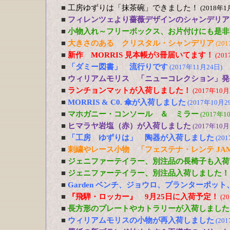
■
工房ゆずりは「抹茶碗」できました！
(2018年1
■
フィレンツェより薔薇デザインのシャンデリア
■
小物入れ～フリーボックス、お片付けにも是非
■
大きさのある クリスタル・シャンデリア
(20
■
新作 MORRIS 見本帳が3冊届いてます！
(20
■
「ダミー図書」 流行りです
(2017年11月24日)
■
ウィリアムモリス 「ニューコレクション」発
■
ランチョンマットが入荷しました！
(2017年10月
■
MORRIS & C0. 傘が入荷しました
(2017年10月2
■
マホガニー・コンソール ＆ ミラー
(2017年1
■
ヒマラヤ岩塩（赤）が入荷しました
(2017年10月
■
「工房 ゆずりは」 陶器が入荷しました
(20
■
刺繍やレース小物 「フェステナ・レンテ JA
■
ジェニファーテイラー、別注品の長椅子も入荷
■
ジェニファーテイラー、別注品入荷しました！
■
Garden ベンチ、ジョウロ、プランターポッ
■
『飛騨・ロッカー』 9月25日に入荷予定！
(2
■
長方形のプレートやカトラリーが入荷しました
■
ウィリアムモリスの小物が再入荷しました
(20