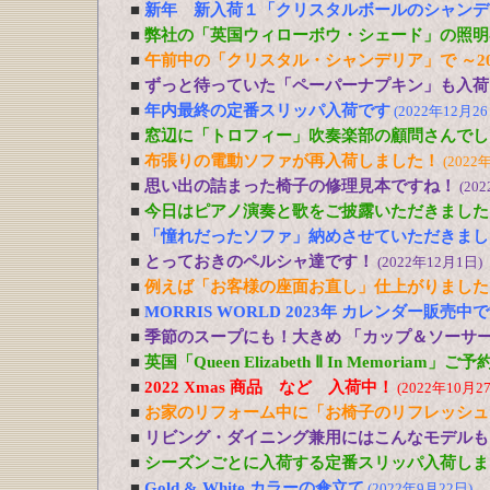
■
新年 新入荷１「クリスタルボールのシャンデ
■
弊社の「英国ウィローボウ・シェード」の照明
■
午前中の「クリスタル・シャンデリア」で ～20
■
ずっと待っていた「ペーパーナプキン」も入荷
■
年内最終の定番スリッパ入荷です
(2022年12月26
■
窓辺に「トロフィー」吹奏楽部の顧問さんでし
■
布張りの電動ソファが再入荷しました！
(2022
■
思い出の詰まった椅子の修理見本ですね！
(20
■
今日はピアノ演奏と歌をご披露いただきました
■
「憧れだったソファ」納めさせていただきまし
■
とっておきのペルシャ達です！
(2022年12月1日)
■
例えば「お客様の座面お直し」仕上がりました
■
MORRIS WORLD 2023年 カレンダー販売中
■
季節のスープにも！大きめ 「カップ＆ソーサ
■
英国「Queen Elizabeth Ⅱ In Memoriam」
■
2022 Xmas 商品 など 入荷中！
(2022年10月2
■
お家のリフォーム中に「お椅子のリフレッシュ
■
リビング・ダイニング兼用にはこんなモデルも
■
シーズンごとに入荷する定番スリッパ入荷しま
■
Gold & White カラーの傘立て
(2022年9月22日)