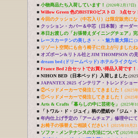
■
小物商品たち入荷しています！
(2026年2月17日)
■
Willow Green 色のBISTROビストロ 3点
■
今回のクッション（中芯入り）は限定販売にな
■
クッション・カバー＆中芯（日本製）オーダー
■
本日お渡しの「お張替えダイニングチェア」完
■
レースカーテンの美しさ・・・魅力最大限に
(
■
リゾート空間にも合う椅子に仕上がりましたね
■
オズボーン&リトル社とJIM THOMPSON 
■
dream bed (ドリームベッド) ホテルライ
■
France Bed 2台セットでお買い得品入荷です！
■
NIHON BED（日本ベッド）入荷しました
(202
■
JAPANTEX 2025 インテリア・トレンドショー
■
②ベッドメーカーで発注してきました！
(2025
■
①ベッドメーカーで発注してきました！
(2025
■
Arts & Crafts「暮らしの中に芸術を」
(2025年1
■
「トワル・ド・ジュイ」柄の壁紙や「ジム・ト
■
年内仕上げ予定の「アームチェア」修理中にて
■
お椅子の張替えご相談ください！
(2025年10月21
■
ソファ・メンテナンスの方法について
(2025年1