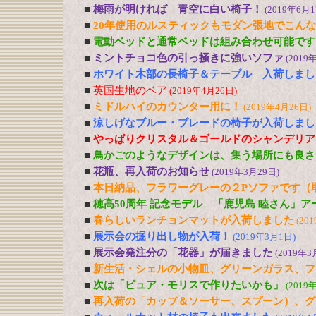
■
梅雨が明ければ 青空に白い椅子！
(2019年6月1
■
20年使用のルスティックもモダン張地でこん
■
電動ベッドと通常ベッドは組み合わせ可能です
■
ミントチョコ色の引っ掻きに強いソファ
(2019
■
ホワイト木部の長椅子＆テーブル 入荷しまし
■
英国生地のベア
(2019年4月26日)
■
ミドルハイのカウンター用に！
(2019年4月26日)
■
涼しげなブルー・ブレードの椅子が入荷しまし
■
やっぱりクリスタル＆ゴールドのシャンデリア
■
鳥かごのようなデザインは、集う場所にも良さ
■
花瓶、再入荷のお知らせ
(2019年3月29日)
■
本日納品、フラワーグレーの２Pソファです（
■
穂高50周年 記念モデル 「鹿児島 睦さん」
■
春らしいランチョンマットが入荷しました
(20
■
展示会の掘り出し物が入荷！
(2019年3月1日)
■
展示会発注分の「花器」が届きました
(2019年3
■
新生活・シェルの小物皿、グリーンガラス、フ
■
次は「ピュア・モリスで作りたいかも」
(2019
■
再入荷の「カップ＆ソーサー、スプーン）、グ