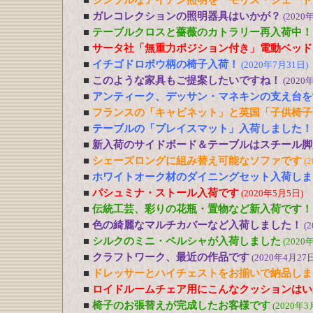
■
シンプルなアイアン照明を「モリス・シェード
■
ガレコレクションの照明器具はいかが？
(2020
■
テーブルクロスと薔薇のカトラリー再入荷中！
■
サータ社「無重力ポジション付き」電動ベッド
■
イチゴドロボウ柄の椅子入荷！
(2020年7月31日)
■
このような家具もご提案したいですね！
(2020
■
アンティーク、デッサン・マネキンの支え台を
■
フランスの「キャビネット」と英国「子供椅子
■
テーブルの「プレイスマット」入荷しました！
■
新入荷のサイドボード＆テーブルはスチール脚
■
シェーズロングに組み替え可能なソファです
(
■
ホワイトオーク材のダイニングセット入荷しま
■
パシュミナ・ストール入荷です
(2020年5月5日)
■
伝統工芸、彩りの花瓶・置物など新入荷です！
■
色の綺麗なマルチカバーなど入荷しました！
(
■
シルクのミニ・ペルシャが入荷しました
(2020
■
クラフトワーク、最近の作品です
(2020年4月27日
■
ドレッサーとハイチェストをお揃いで納品しま
■
ロイドルームチェア用にこんなクッションはい
■
椅子のお張替えが完成したお客様です
(2020年3