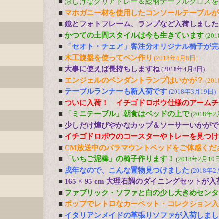
■
涼しげなクリアトレー＆総柄テーブルクロスを
■
マホガニー材を使用したコンソールテーブルが
■
鏡とフォトフレーム、ランプなど入荷しました
■
かつての土間スタイルは今も生きています
(20
■
「セオト・チェア」客注分オリジナル椅子が完
■
木工旋盤を使ってペン作り
(2018年4月8日)
■
大事に使えば長持ちしますね
(2018年4月8日)
■
エンジェルのペンダントランプはいかが？
(20
■
テーブルランナーも新入荷です
(2018年3月19日)
■
ついに入荷！ イチゴドロボウ仕様のアームチ
■
「ミニテーブル」朝食はベッドの上で
(2018年2
■
少しだけ煌びやかなカップ＆ソーサーいかがで
■
イチゴドロボウのコースターやトレーを見つけ
■
CM放送中のパラマウントベッドをご体感くだ
■
「いちご泥棒」の椅子作ります！
(2018年2月10日
■
戌年なので、こんな置物見つけました
(2018年2
■
165 × 95 cm 大理石調のダイニングセットが
■
ファブリック・ソファと白の少し大きめセンタ
■
ポップでレトロなカーペット・コレクション入
■
イタリアンメイドの革張りソファが入荷しまし