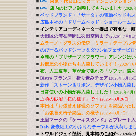
■
東京・代官山にてカーテンコレクション「
■
店内のピアノ調整してもらいました
(2026
■
ベッドブランド・「サータ」の電動ベッドもス
■
広島本社の「ドリームベッド」ショールームに
■
インテリアコーディネーター養成で有名な 町
■
大田区の滞在時間に羽田空港まで
(2026年7月8日
■
ムラーノ・グラスの伝統「ミラー」テーブル情
■
のびーるパッドシーツ＆ダウンinフェザーピ
■
今朝の「プリザーブドフラワー」アレンジはい
■
お部屋の小物たちも入荷しています！
(2026年6
■
布、人工皮革、革が全て張れる「ソファ」選ん
■
Bistro フランス 折り畳みチェア
(2026年5月15日
■
新作「ストーン＆リボン」デザイン小物入荷し
■
日常使いの小物が再入荷しました！
(2026年4月1
■
近頃の砂沼「桜の様子」です
(2026年3月26日)
■
本日は「お張替え修理のソファ」を納品いたし
■
「お張替え椅子納品」の様子
(2026年3月7日)
■
王冠マークの「ケーキスタンド」とプレート入
■
Italy 象嵌細工の小ぶりなテーブルが入荷しま
■
トワルドジュイ壁紙、見本帳のご紹介
(2026年2