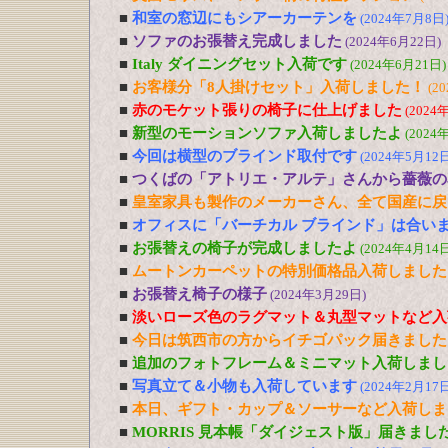
■
和室の窓辺にもシアーカーテンを
(2024年7月8日
■
ソファのお張替え完成しました
(2024年6月22日)
■
Italy ダイニングセット入荷です
(2024年6月21日)
■
お客様分「8人掛けセット」入荷しました！
(2
■
赤のモケット張りの椅子に仕上げました
(2024
■
新型のモーションソファ入荷しましたよ
(2024
■
今回は横型のブラインド取付です
(2024年5月12日
■
つくばの「アトリエ・アルテ」さんから薔薇の
■
皇室家具も製作のメーカーさん、全て国産に戻
■
オフィスに「バーチカル ブラインド」は合い
■
お張替えの椅子が完成しましたよ
(2024年4月14日
■
ムートンカーペットの特別価格品入荷しました
■
お張替え椅子の様子
(2024年3月29日)
■
淡いローズ色のラグマット＆丸型マットなど入
■
今日は筑西市の方からイチゴパック届きました
■
追加のフォトフレーム＆ミニマット入荷しまし
■
写真立て＆小物も入荷しています
(2024年2月17日
■
本日、ギフト・カップ＆ソーサーなど入荷しま
■
MORRIS 見本帳「ダイジェスト版」届きまし