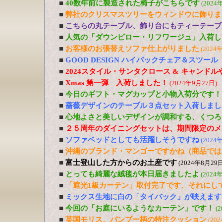
■
40数年前に製造された椅子がこちらです
(2024
■
弊社のクリスマスツリーをウィンドウに飾りま
■
こちらの丸テーブル、飾り台にもティーテーブ
■
人気の「ダウンピロー・リフワージュ」入荷し
■
お客様のお張替えソファ仕上がりました
(2024
■
GOOD DESIGN ハイバックチェア＆スツー
■
2024スタイル・サンタクロース & キャンド
■
Xmas 第一弾 入荷しました！
(2024年9月27日)
■
今日のギフト・マグカップと小物入荷分です！
■
薔薇デザインのテーブル３点セット入荷しまし
■
心地よさと美しいデザインが調和する、くつろ
■
２５周年のダイニングセットは、期間限定のメ
■
ソファベッドとしても活躍しそうですね
(2024
■
沖縄のブランド・マンゴーですかね（商品では
■
富士登山した方からのお土産です
(2024年8月29日
■
とっても綺麗な絨毯が本日届きましたよ
(2024
■
「遮光1級カーテン」取付完了です、それにし
■
ミックス生地に白の「タイバック」が映えます
■
今回の「お庭にいるようなカーテン」です！
(
■
英国モリス、バンブー柄の特注クッション
(20