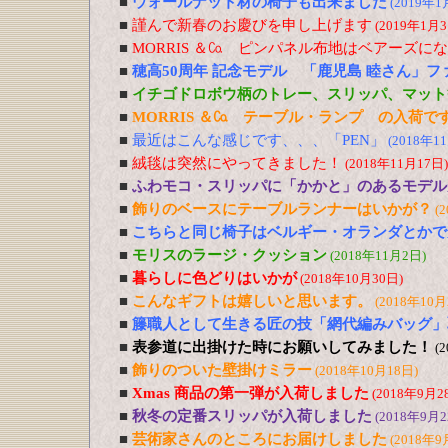
■
ウォールナット材の椅子も出来ました
(2019年1
■
謹んで新春のお慶びを申し上げます
(2019年1月3
■
MORRIS ＆㏇ ピンパネル布地はベアーズに
■
穂高50周年 記念モデル 「鹿児島 睦さん」
■
イチゴドロボウ柄のトレー、スリッパ、マット
■
MORRIS ＆㏇ テーブル・ランプ の入荷で
■
最近はこんな感じです、、、「PEN」
(2018年1
■
絨毯は突然にやってきました！
(2018年11月17日)
■
ふわモコ・スリッパに「かかと」のあるモデル
■
飾りのベースにテーブルランナーはいかが？
(
■
こちらと同じ椅子はベルギー・オランダとかで
■
モリスのラージ・クッション
(2018年11月2日)
■
暮らしに色どりはいかが
(2018年10月30日)
■
こんなギフトは嬉しいと思います。
(2018年10月
■
籐職人として生きる匠の技「網代編みバッグ」
■
表参道に出掛けた時にお願いしてみました！
(
■
飾りのついた壁掛けミラー
(2018年10月18日)
■
Xmas 商品の第一弾が入荷しました
(2018年9月2
■
秋冬の定番スリッパが入荷しました
(2018年9月2
■
芸術家さんのところにお届けしました
(2018年9