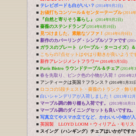
■
テレビボードも白がいい？
(2014年9月2日)
■
お値打ちコンソール＆センターテーブル
(2014
■
『自然と寄りそう暮らし』
(2014年9月2日)
■
薔薇のステンドランプ
(2014年6月19日)
■
見つけました、素敵なソファ！
(2014年6月9日)
■
新作のカバーリング・シンプルソファです
(20
■
ガラスのプレート（パープル・ターコイズ）＆
■
こちらの7点セットはやはり動きが良いようで
■
新作アレンジメントフラワー
(2014年5月5日)
■
Paris Bistro ラウンドテーブル＆チェア
(2014年
■
春を先取り、ピンク色の小物が入荷！
(2014年2
■
アンティークは英国？フランス？
(2014年1月31日
■
ロココの5段チェスト・薔薇のトランク・飾り
■
白いシャンデリアが入荷しました！
(2013年12月
■
マーブル調の飾り棚も入荷です。
(2013年10月11
■
マーブル調のダイニングセットも良いですね。
■
写真立てやスマホ立てなど、かわいい小物が入
■
英国製 LLOYD LOOM + ウィリアム・モリ
■
スイング（ハンギング）チェアはいかがです