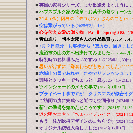
■
英国の家具シリーズ、また出逢えますように…
■
ハプスブルク家の紋章・お菓子の都ウィーンか
■
2/14（金）因島の「デコポン」さんのこと
(202
■
空は繋がっている
(2025年2月14日)
■
心を伝える愛の贈り物 PartⅡ Spring 2025
(2
■
青山通り、岡本太郎さんの作品鑑賞
(2025年2月7
■
2月２日節分 お客様から「恵方巻」届きまし
■
鹿沼市の山の方へ出掛けてみました
(2025年2月2
■
特別時のお料理みたいですね！
(2025年1月30日)
■
思いがけずに「鎌倉わらびもち」でした
(2025
■
赤城山の麓であれやこれやでリフレッシュして
■
珈琲とクッキーでちょっと一息
(2025年1月21日)
■
ツインシェードのメカの事で
(2025年1月21日)
■
プライベート事ですが、クリスマスが似合うグ
■
ご訪問の度に完成へと近づく空間作り
(2024年1
■
新年の準備を始めたところです！
(2024年12月22
■
道の駅お土産？「ちょっとブレイク」
(2024年1
■
もう一枚が総柄デザインのこちらです
(2024年1
■
オリジナル絨毯入荷しました
(2024年12月1日)