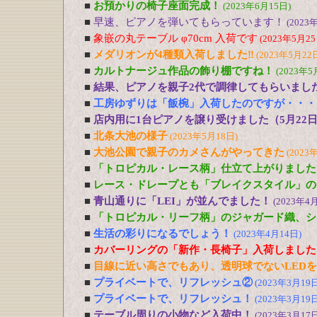
■
お預かりの椅子座面完成！
(2023年6月15日)
■
早速、ピアノを弾いてもらっています！
(2023
■
象嵌の丸テーブル φ70cm 入荷です
(2023年5月25
■
メダリオンが4種類入荷しました‼
(2023年5月22
■
カルトナージュ作品の飾り棚ですね！
(2023年5
■
結果、ピアノを親子2代で調律してもらいまし
■
工房ゆずりは「飯椀」入荷したのですが・・・
■
店内用に1台ピアノを譲り受けました（5月22
■
北条大池の様子
(2023年5月18日)
■
大池公園で親子のカメさんがやってきた
(2023
■
「トロピカル・レース柄」仕立て上がりました
■
レース・ドレープとも「ブレイクスタイル」の
■
青山通りに「LEI」が並んでました！
(2023年4
■
「トロピカル・リーフ柄」のジャガード織、シ
■
生活の彩りになるでしょう！
(2023年4月14日)
■
カバーリングの「新作・長椅子」入荷しました
■
目線に近い高さでもあり、透明球でないLED
■
プライベートで、リフレッシュ②
(2023年3月19日
■
プライベートで、リフレッシュ！
(2023年3月19日
■
テーブル周りの小物など入荷中！
(2023年3月17日