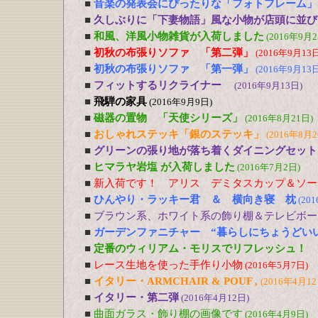
■
音楽の発表会にぴったりな「フォトフレーム」
■
久しぶりに「下妻物語」風な小物が店頭に並び
■
和風、洋風小物雑貨が入荷しました
(2016年9月2
■
初秋の布張りソファ 「第二弾」
(2016年9月13日
■
初秋の布張りソファ 「第一弾」
(2016年9月13日
■
フィットするリクライナー
(2016年9月13日)
■
飛騨の家具
(2016年9月9日)
■
磁器の置物 「天使シリーズ」
(2016年8月21日)
■
おしゃれステッキ「銀のステッキ」
(2016年8月2
■
グリーンの張り地が落ち着くダイニングセット
■
ヒマラヤ岩塩 が入荷しました
(2016年7月2日)
■
新入荷です！ アリス デミタスカップ＆ソー
■
ひんやり・ラッキー君 ＆ 横向き寝 枕
(20
■
ブラウン系、ホワイト系の飾り棚＆テレビボー
■
ガーデンファニチャー “暮らしにちょうどい
■
定番のウィリアム・モリスでリフレッシュ！
■
レース生地を使った手作り小物
(2016年5月7日)
■
イタリー・ARMCHAIR & POUF ,
(2016年4月12
■
イタリー・第二弾
(2016年4月12日)
■
曲面ガラス・飾り棚の画像です
(2016年4月9日)