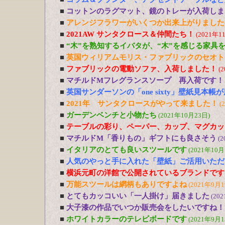
■
コットンのラグマット、鏡のトレーが入荷しま
■
アレンジフラワーがいくつか出来上がりました
■
2021AW サンタクロース＆仲間たち！
(2021年1
■
“木”を熟知するイバタが、“木”を感じる家具
■
英国ウィリアムモリス・ファブリックのセオト
■
ファブリックの電動ソファ、入荷しました！
(
■
マチルドMフレグランスソープ 再入荷です！
■
英国サンダーソンの「one sixty」壁紙見本帳
■
2021年 サンタクロースがやって来ました！
(
■
ガーデンベンチと小物たち
(2021年10月23日)
■
テーブルの彩り、ペーパー、カップ、マグカッ
■
マチルドM「香りもの」ギフトにも良さそう
(2
■
イタリアのとても良いスツールです
(2021年10月
■
人気のやっと手に入れた「壁紙」ご活用いただ
■
横浜元町の洋館で公開されているブランドです
■
万能スツールは網柄もありですよね
(2021年9月1
■
とてもカッコいい「一人掛け」届きました
(20
■
大子漆の作品でいつか販売会をしたいですね！
■
ホワイトカラーのテレビボードです
(2021年9月1