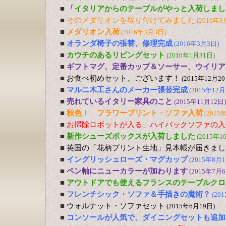
■
「イタリアからのテーブルがやっと入荷しまし
■
そのメダリオンを取り付けてみました
(2016年3
■
メダリオン入荷
(2016年3月3日)
■
オランダ椅子の張替、修理完成
(2016年3月3日)
■
カウチのあるリビングセット
(2016年1月31日)
■
ギフトマグ、定番カップ＆ソーサー、ウイリア
■
お食べ初めセット、ございます！
(2015年12月20
■
マルニ木工さんのメーカー張替完成
(2015年12月
■
売れているイタリー家具のこと
(2015年11月12日)
■
秋色！ フラワープリント・ソファ入荷
(2015
■
お掃除ロボットが入る、ハイバックソファの入
■
新作シューズボックスが入荷しました
(2015年1
■
英国の「花柄プリント生地」見本帳が届きまし
■
イングリッシュローズ・マグカップ
(2015年8月1
■
ペン軸にニューカラーが加わります
(2015年7月6
■
アウトドアでも使えるフランスのテーブルクロ
■
フレンチシック・ソファ＆手描きの魔術？
(20
■
ウォルナット・ソファセット
(2015年6月19日)
■
コンソールが人気で、ダイニングセットも追加