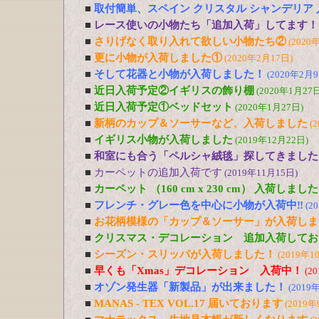
■
取付簡単、スペイン クリスタル シャンデリア
■
レース使いの小物たち「追加入荷」してます！
■
さりげなく取り入れて欲しい小物たち②
(2020
■
更に小物が入荷しました①
(2020年2月17日)
■
そして花器と小物が入荷しました！
(2020年2月9
■
近日入荷予定②イギリスの飾り棚
(2020年1月27日
■
近日入荷予定①ベッドセット
(2020年1月27日)
■
新柄のカップ＆ソーサーなど、入荷しました
(
■
イギリス小物が入荷しました
(2019年12月22日)
■
和室にも合う「ペルシャ絨毯」探してきました
■
カーペットの追加入荷です
(2019年11月15日)
■
カーペット （160 cm x 230 cm） 入荷しました
■
フレンチ・グレー色を中心に小物が入荷中‼
(2
■
お花柄模様の「カップ＆ソーサー」が入荷しま
■
クリスマス・デコレーション 追加入荷してお
■
シーズン・スリッパが入荷しました！
(2019年1
■
早くも「Xmas」デコレーション 入荷中！
(2
■
オゾン発生器「新製品」が出来ました！
(2019
■
MANAS - TEX VOL.17 届いております
(2019年