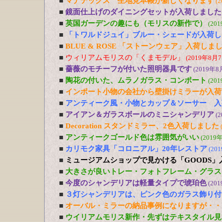
■
マナテックス 生地見本帳が新しくなります
(
■
鏡面仕上げのダイニングセットが入荷しました
■
英国ガーデンの趣にも（モリスの新作で）
(20
■
「トワルドジュイ」ブルー・シェードが入荷し
■
BLUE & ROSE 「ストーンウェア」入荷しま
■
ウィリアムモリスの「くまモデル」
(2019年8月7
■
薔薇のモチーフが付いた照明器具です
(2019年8
■
陶花の付いた、ムラノガラス・コンポート
(20
■
インポート小物の会社から壁掛けミラーが入荷
■
アンティーク風・小物とカップ＆ソーサー 入
■
アイアン＆ガラスボールのミニシャンデリア
(
■
Decoration スタンドミラー、2色入荷しました
■
アンティークゴールド色は雰囲気がいい
(2019
■
カリモク家具「コロニアル」20年レストア
(20
■
ミュージアムショップで見かける「GOODS」
■
大きさが良いトレー・フォトフレーム・グラス
■
今度のシャンデリアは軽量タイプで琥珀色
(20
■
３灯シャンデリアは、ピンク色のガラス飾り付
■
オーバル・ミラーの納品事例になりますが・・
■
ウイリアムモリス新作・先ずはテキスタイル見