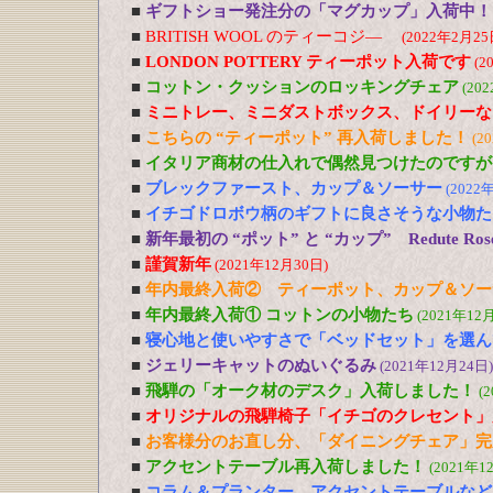
■
ギフトショー発注分の「マグカップ」入荷中！
■
BRITISH WOOL のティーコジ―
(2022年2月25
■
LONDON POTTERY ティーポット入荷です
(2
■
コットン・クッションのロッキングチェア
(20
■
ミニトレー、ミニダストボックス、ドイリーな
■
こちらの “ティーポット” 再入荷しました！
(2
■
イタリア商材の仕入れで偶然見つけたのですが
■
ブレックファースト、カップ＆ソーサー
(2022
■
イチゴドロボウ柄のギフトに良さそうな小物た
■
新年最初の “ポット” と “カップ” Redute R
■
謹賀新年
(2021年12月30日)
■
年内最終入荷② ティーポット、カップ＆ソー
■
年内最終入荷① コットンの小物たち
(2021年12
■
寝心地と使いやすさで「ベッドセット」を選ん
■
ジェリーキャットのぬいぐるみ
(2021年12月24日)
■
飛騨の「オーク材のデスク」入荷しました！
(
■
オリジナルの飛騨椅子「イチゴのクレセント」
■
お客様分のお直し分、「ダイニングチェア」完
■
アクセントテーブル再入荷しました！
(2021年1
■
コラム＆プランター、アクセントテーブルなど