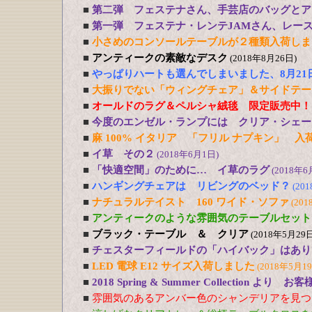
■
第二弾 フェステナさん、手芸店のバッグとア
■
第一弾 フェステナ・レンテJAMさん、レー
■
小さめのコンソールテーブルが２種類入荷しま
■
アンティークの素敵なデスク
(2018年8月26日)
■
やっぱりハートも選んでしまいました、8月21
■
大振りでない「ウィングチェア」＆サイドテー
■
オールドのラグ＆ペルシャ絨毯 限定販売中！
■
今度のエンゼル・ランプには クリア・シェー
■
麻 100% イタリア 「フリル ナプキン」 入
■
イ草 その２
(2018年6月1日)
■
「快適空間」のために… イ草のラグ
(2018年6
■
ハンギングチェアは リビングのベッド？
(20
■
ナチュラルテイスト 160 ワイド・ソファ
(201
■
アンティークのような雰囲気のテーブルセット
■
ブラック・テーブル ＆ クリア
(2018年5月29日
■
チェスターフィールドの「ハイバック」はあり
■
LED 電球 E12 サイズ入荷しました
(2018年5月1
■
2018 Spring & Summer Collection より お
■
雰囲気のあるアンバー色のシャンデリアを見つ