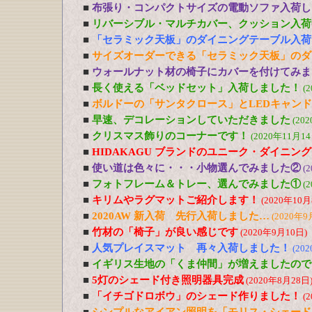
■
布張り・コンパクトサイズの電動ソファ入荷し
■
リバーシブル・マルチカバー、クッション入荷
■
「セラミック天板」のダイニングテーブル入荷
■
サイズオーダーできる「セラミック天板」のダ
■
ウォールナット材の椅子にカバーを付けてみま
■
長く使える「ベッドセット」入荷しました！
(
■
ボルドーの「サンタクロース」とLEDキャン
■
早速、デコレーションしていただきました
(20
■
クリスマス飾りのコーナーです！
(2020年11月14
■
HIDAKAGU ブランドのユニーク・ダイニン
■
使い道は色々に・・・小物選んでみました②
(
■
フォトフレーム＆トレー、選んでみました①
(
■
キリムやラグマットご紹介します！
(2020年10月
■
2020AW 新入荷 先行入荷しました…
(2020年9
■
竹材の「椅子」が良い感じです
(2020年9月10日)
■
人気プレイスマット 再々入荷しました！
(20
■
イギリス生地の「くま仲間」が増えましたので
■
5灯のシェード付き照明器具完成
(2020年8月28日
■
「イチゴドロボウ」のシェード作りました！
(