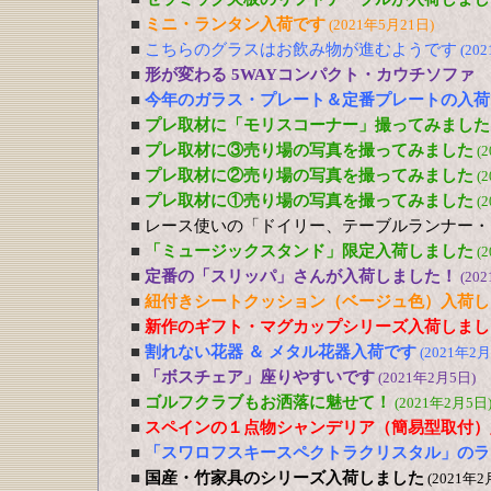
■
ミニ・ランタン入荷です
(2021年5月21日)
■
こちらのグラスはお飲み物が進むようです
(20
■
形が変わる 5WAYコンパクト・カウチソファ
■
今年のガラス・プレート＆定番プレートの入荷
■
プレ取材に「モリスコーナー」撮ってみました
■
プレ取材に③売り場の写真を撮ってみました
(
■
プレ取材に②売り場の写真を撮ってみました
(
■
プレ取材に①売り場の写真を撮ってみました
(
■
レース使いの「ドイリー、テーブルランナー・
■
「ミュージックスタンド」限定入荷しました
(
■
定番の「スリッパ」さんが入荷しました！
(20
■
紐付きシートクッション（ベージュ色）入荷し
■
新作のギフト・マグカップシリーズ入荷しまし
■
割れない花器 ＆ メタル花器入荷です
(2021年2月
■
「ボスチェア」座りやすいです
(2021年2月5日)
■
ゴルフクラブもお洒落に魅せて！
(2021年2月5日
■
スペインの１点物シャンデリア（簡易型取付）
■
「スワロフスキースペクトラクリスタル」のラ
■
国産・竹家具のシリーズ入荷しました
(2021年2