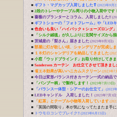
■
ギフト・マグカップ入荷しました❣
(2023年9月2
■
2段のトレーやテーブル周りの小物入荷中です
■
薔薇のプランターとコラム、入荷しました‼
(2
■
ギフトショーの「フォトフレーム」や「LED
■
色合いも良い「ハイバック＋シェーズロング」
■
「シルク絨毯」が久しぶりに玄関サイズから揃
■
茨城産の「梨さん」届きました
(2023年9月3日)
■
部屋に灯が欲しい頃、シャンデリアが完成しま
■
１８灯のシャンデリアを納品してきました
(20
■
小窓「ウッドブラインド」お取り付けしてきま
■
Sanderson カーテン お仕立てさせて頂きま
■
省エネ効果が高いハニカムスクリーン
(2023年7
■
今日は変形バランス付きカーテン一式の納品で
■
「バンブー柄」で製作します！
(2023年7月13日)
■
「バランス一体型・シアーのお仕立て」
(2023
■
LEDキャンドル 入荷しました！
(2023年7月3日
■
「紅茶」とテーブル小物等入荷しています
(20
■
「英国の間取り」本が気になってたまたま手に
■
トウモロコシでブレイク‼
(2023年6月15日)