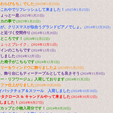
倉わらびもち」でした
(2025年1月25日)
やこれやでリフレッシュして来ました！
(2025年1月25日)
ちょっと一息
(2025年1月21日)
メカの事で
(2025年1月21日)
すが、クリスマスが似合うグランドピアノでしょ。
(2024年12月26日)
へと近づく空間作り
(2024年12月26日)
たところです！
(2024年12月22日)
ちょっとブレイク」
(2024年12月11日)
ザインのこちらです
(2024年12月1日)
荷しました
(2024年12月1日)
れた椅子がこちらです
(2024年12月1日)
ツリーをウィンドウに飾りましたよ
(2024年11月23日)
ル、飾り台にもティーテーブルとしても良さそう
(2024年11月9日)
ロー・リフワージュ」入荷しております
(2024年11月2日)
ソファ仕上がりました
(2024年10月26日)
N ハイバックチェア＆スツール 入荷しました
(2024年10月18日)
ンタクロース & キャンドルやって来ました
(2024年10月12日)
荷しました！
(2024年9月27日)
グカップと小物入荷分です！
(2024年9月20日)