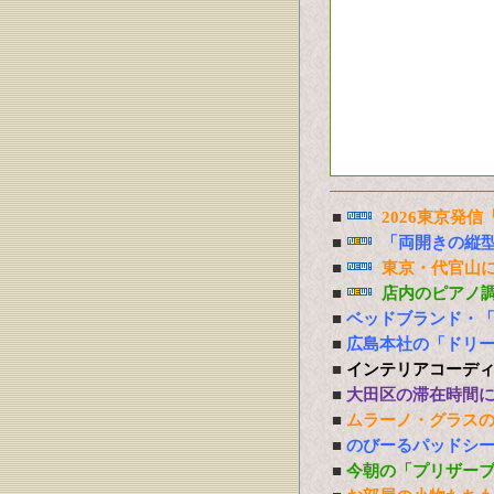
■
2026東京発
■
「両開きの縦
■
東京・代官山に
■
店内のピアノ
■
ベッドブランド・
■
広島本社の「ドリ
■
インテリアコーデ
■
大田区の滞在時間
■
ムラーノ・グラス
■
のびーるパッドシー
■
今朝の「プリザー