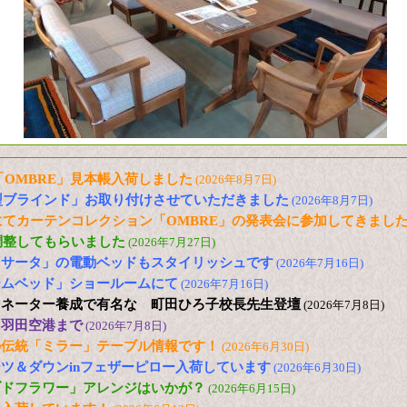
信「OMBRE」見本帳入荷しました
(2026年8月7日)
型ブラインド」お取り付けさせていただきました
(2026年8月7日)
てカーテンコレクション「OMBRE」の発表会に参加してきまし
調整してもらいました
(2026年7月27日)
「サータ」の電動ベッドもスタイリッシュです
(2026年7月16日)
ームベッド」ショールームにて
(2026年7月16日)
ィネーター養成で有名な 町田ひろ子校長先生登壇
(2026年7月8日)
に羽田空港まで
(2026年7月8日)
の伝統「ミラー」テーブル情報です！
(2026年6月30日)
ツ＆ダウンinフェザーピロー入荷しています
(2026年6月30日)
ブドフラワー」アレンジはいかが？
(2026年6月15日)