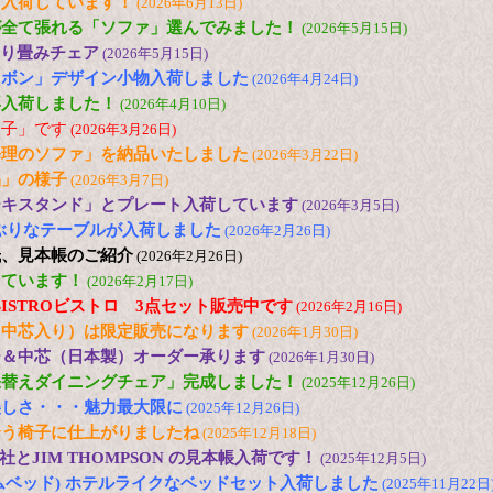
も入荷しています！
(2026年6月13日)
が全て張れる「ソファ」選んでみました！
(2026年5月15日)
 折り畳みチェア
(2026年5月15日)
リボン」デザイン小物入荷しました
(2026年4月24日)
再入荷しました！
(2026年4月10日)
様子」です
(2026年3月26日)
修理のソファ」を納品いたしました
(2026年3月22日)
品」の様子
(2026年3月7日)
ーキスタンド」とプレート入荷しています
(2026年3月5日)
の小ぶりなテーブルが入荷しました
(2026年2月26日)
紙、見本帳のご紹介
(2026年2月26日)
しています！
(2026年2月17日)
 色のBISTROビストロ 3点セット販売中です
(2026年2月16日)
（中芯入り）は限定販売になります
(2026年1月30日)
ー＆中芯（日本製）オーダー承ります
(2026年1月30日)
張替えダイニングチェア」完成しました！
(2025年12月26日)
美しさ・・・魅力最大限に
(2025年12月26日)
合う椅子に仕上がりましたね
(2025年12月18日)
とJIM THOMPSON の見本帳入荷です！
(2025年12月5日)
(ドリームベッド) ホテルライクなベッドセット入荷しました
(2025年11月22日