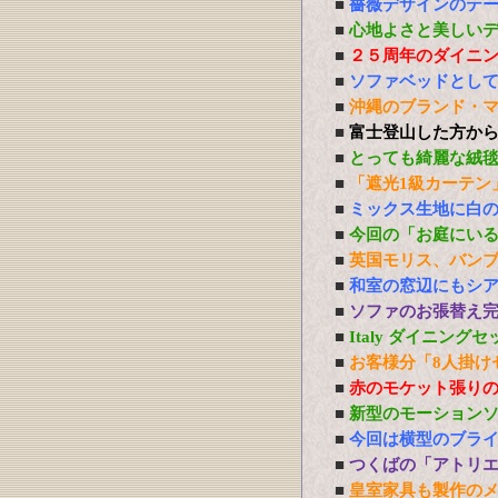
■
薔薇デザインのテ
■
心地よさと美しい
■
２５周年のダイニ
■
ソファベッドとし
■
沖縄のブランド・
■
富士登山した方か
■
とっても綺麗な絨
■
「遮光1級カーテン
■
ミックス生地に白
■
今回の「お庭にい
■
英国モリス、バン
■
和室の窓辺にもシ
■
ソファのお張替え
■
Italy ダイニング
■
お客様分「8人掛け
■
赤のモケット張り
■
新型のモーション
■
今回は横型のブラ
■
つくばの「アトリ
■
皇室家具も製作の