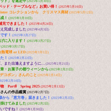
セット」を選定中
(2025年5月30日)
ベッド・テーブルなど」お買い得！
(2025年5月16日)
and Winter コレクションから クリスマス商材
(2025年5月12日)
完成！
(2025年5月10日)
ど補充できました！
(2025年4月24日)
替え完成しました
(2025年4月3日)
台です！
(2025年3月27日)
上げに入ります！
(2025年3月27日)
で
(2025年3月17日)
電球 or LED
(2025年3月1日)
した！
(2025年2月22日)
ズ、また出逢えますように…
(2025年2月21日)
紋章・お菓子の都ウィーンから
(2025年2月21日)
の「デコポン」さんのこと
(2025年2月14日)
2025年2月14日)
artⅡ Spring 2025
(2025年2月13日)
郎さんの作品鑑賞
(2025年2月7日)
様から「恵方巻」届きました！
(2025年2月2日)
出掛けてみました
(2025年2月2日)
たいですね！
(2025年1月30日)