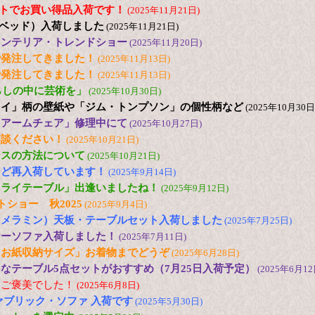
2台セットでお買い得品入荷です！
(2025年11月21日)
日本ベッド）入荷しました
(2025年11月21日)
25 インテリア・トレンドショー
(2025年11月20日)
で発注してきました！
(2025年11月13日)
で発注してきました！
(2025年11月13日)
s「暮らしの中に芸術を」
(2025年10月30日)
ュイ」柄の壁紙や「ジム・トンプソン」の個性柄など
(2025年10月30日
「アームチェア」修理中にて
(2025年10月27日)
相談ください！
(2025年10月21日)
ンスの方法について
(2025年10月21日)
など再入荷しています！
(2025年9月14日)
フライテーブル」出逢いましたね！
(2025年9月12日)
トショー 秋2025
(2025年9月4日)
（メラミン）天板・テーブルセット入荷しました
(2025年7月25日)
ナーソファ入荷しました！
(2025年7月11日)
とお紙収納サイズ」お着物までどうぞ
(2025年6月28日)
なテーブル5点セットがおすすめ（7月25日入荷予定）
(2025年6月12
にご褒美でした！
(2025年6月8日)
ァブリック・ソファ 入荷です
(2025年5月30日)