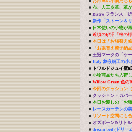
■
お部屋の小物たち
■
布、人工皮革、革
■
Bistro フランス
■
新作「ストーン＆
■
日常使いの小物が
■
近頃の砂沼「桜の
■
本日は「お張替え
■
「お張替え椅子納
■
王冠マークの「ケ
■
Italy 象嵌細工
■
トワルドジュイ壁
■
小物商品たち入荷
■
Willow Green
■
今回のクッション
■
クッション・カバ
■
本日お渡しの「お
■
レースカーテンの
■
リゾート空間にも
■
オズボーン&リトル社
■
dream bed 