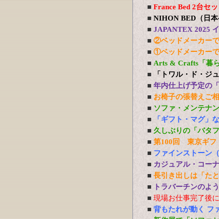
■
France Bed 
■
NIHON BED（
■
JAPANTEX 20
■
②ベッドメーカー
■
①ベッドメーカー
■
Arts & Craft
■
「トワル・ド・ジ
■
年内仕上げ予定の
■
お椅子の張替えご
■
ソファ・メンテナ
■
「ギフト・マグ」
■
久しぶりの「バタ
■
第100回 東京ギフ
■
ファインストーン
■
カジュアル・コー
■
長引き出しは「た
■
トラバーチンのよう
■
現場お仕事完了後
■
背もたれが動く フ