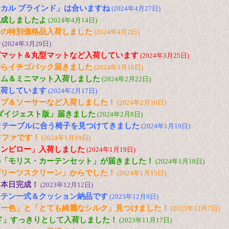
カル ブラインド」は合いますね
(2024年4月27日)
完成しましたよ
(2024年4月14日)
トの特別価格品入荷しました
(2024年4月2日)
子
(2024年3月29日)
グマット＆丸型マットなど入荷しています
(2024年3月25日)
からイチゴパック届きました
(2024年3月18日)
ーム＆ミニマット入荷しました
(2024年2月22日)
入荷しています
(2024年2月17日)
ップ＆ソーサーなど入荷しました！
(2024年2月16日)
「ダイジェスト版」届きました
(2024年2月8日)
ックテーブルに合う椅子を見つけてきました
(2024年1月19日)
ソファです！
(2024年1月19日)
ウンピロー」入荷しました
(2024年1月19日)
の「モリス・カーテンセット」が届きました！
(2024年1月18日)
プリーツスクリーン」からでした！
(2024年1月15日)
、本日完成！
(2023年12月12日)
ーテン一式＆クッション納品です
(2023年12月9日)
リー色」と「とても綺麗なシルク」見つけました！
(2023年12月7日)
ド」すっきりとして入荷しました！
(2023年11月17日)