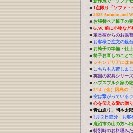
■
新作展で「ソファ
■
1点限り「ソファ・
■
2025 Autumn 
■
お張替ペア椅子の
■
G.W. 前に小物な
■
定番柄からのお張
■
お客様ご注文の鏡
■
お椅子の準備・仕
■
椅子お直しのこと
■
シャンデリアには 白熱
■
こちらも入荷しま
■
英国の家具シリー
■
ハプスブルク家の
■
2/14（金）因島
■
空は繋がっている
(
■
心を伝える愛の贈り物 P
■
青山通り、岡本太
■
2月２日節分 お客
■
鹿沼市の山の方へ
■
特別時のお料理み