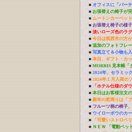
■
オフィスに「バーチ
■
お張替えの椅子が
■
ムートンカーペッ
■
お張替え椅子の様
■
淡いローズ色のラ
■
今日は筑西市の方
■
追加のフォトフレ
■
写真立て＆小物も
■
本日、ギフト・カ
■
MORRIS 見本帳
■
2024年、セラミ
■
2024年１月入荷の
■
「ホテル仕様のダ
■
本日はお客様注文
■
新年の窓周りは「
■
フルーツ柄の椅子
■
ウイローボウのカ
■
「可愛いストロベ
■
ＮＥＷ 「電動ベッ