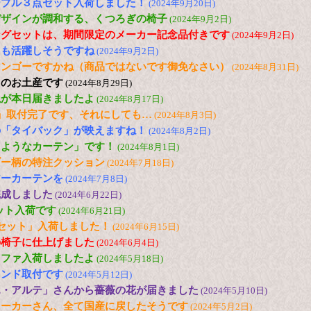
ーブル３点セット入荷しました！
(2024年9月20日)
デザインが調和する、くつろぎの椅子
(2024年9月2日)
ングセットは、期間限定のメーカー記念品付きです
(2024年9月2日)
ても活躍しそうですね
(2024年9月2日)
マンゴーですかね（商品ではないです御免なさい）
(2024年8月31日)
らのお土産です
(2024年8月29日)
毯が本日届きましたよ
(2024年8月17日)
」取付完了です、それにしても…
(2024年8月3日)
の「タイバック」が映えますね！
(2024年8月2日)
るようなカーテン」です！
(2024年8月1日)
ブー柄の特注クッション
(2024年7月18日)
アーカーテンを
(2024年7月8日)
完成しました
(2024年6月22日)
セット入荷です
(2024年6月21日)
セット」入荷しました！
(2024年6月15日)
の椅子に仕上げました
(2024年6月4日)
ソファ入荷しましたよ
(2024年5月18日)
インド取付です
(2024年5月12日)
エ・アルテ」さんから薔薇の花が届きました
(2024年5月10日)
メーカーさん、全て国産に戻したそうです
(2024年5月2日)