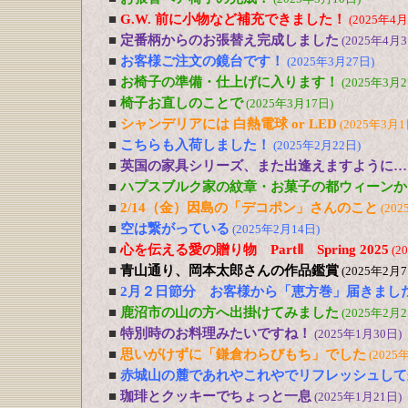
■
G.W. 前に小物など補充できました！
(2025年4月
■
定番柄からのお張替え完成しました
(2025年4月3
■
お客様ご注文の鏡台です！
(2025年3月27日)
■
お椅子の準備・仕上げに入ります！
(2025年3月2
■
椅子お直しのことで
(2025年3月17日)
■
シャンデリアには 白熱電球 or LED
(2025年3月1
■
こちらも入荷しました！
(2025年2月22日)
■
英国の家具シリーズ、また出逢えますように…
■
ハプスブルク家の紋章・お菓子の都ウィーンか
■
2/14（金）因島の「デコポン」さんのこと
(202
■
空は繋がっている
(2025年2月14日)
■
心を伝える愛の贈り物 PartⅡ Spring 2025
(2
■
青山通り、岡本太郎さんの作品鑑賞
(2025年2月7
■
2月２日節分 お客様から「恵方巻」届きまし
■
鹿沼市の山の方へ出掛けてみました
(2025年2月2
■
特別時のお料理みたいですね！
(2025年1月30日)
■
思いがけずに「鎌倉わらびもち」でした
(2025
■
赤城山の麓であれやこれやでリフレッシュして
■
珈琲とクッキーでちょっと一息
(2025年1月21日)