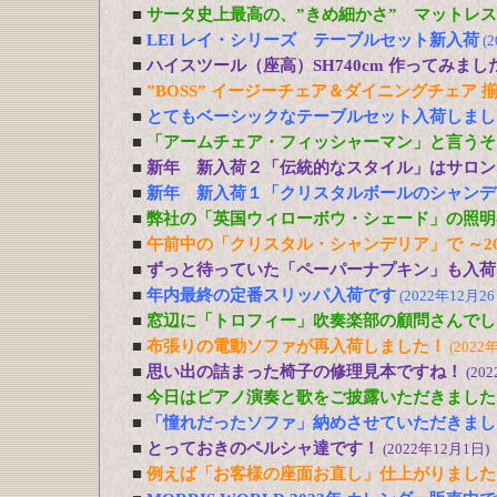
■
サータ史上最高の、”きめ細かさ” マットレ
■
LEI レイ・シリーズ テーブルセット新入荷
(
■
ハイスツール（座高）SH740cm 作ってみまし
■
”BOSS” イージーチェア＆ダイニングチェア 
■
とてもベーシックなテーブルセット入荷しまし
■
「アームチェア・フィッシャーマン」と言うそ
■
新年 新入荷２「伝統的なスタイル」はサロン
■
新年 新入荷１「クリスタルボールのシャンデ
■
弊社の「英国ウィローボウ・シェード」の照明
■
午前中の「クリスタル・シャンデリア」で ～20
■
ずっと待っていた「ペーパーナプキン」も入荷
■
年内最終の定番スリッパ入荷です
(2022年12月26
■
窓辺に「トロフィー」吹奏楽部の顧問さんでし
■
布張りの電動ソファが再入荷しました！
(2022
■
思い出の詰まった椅子の修理見本ですね！
(20
■
今日はピアノ演奏と歌をご披露いただきました
■
「憧れだったソファ」納めさせていただきまし
■
とっておきのペルシャ達です！
(2022年12月1日)
■
例えば「お客様の座面お直し」仕上がりました