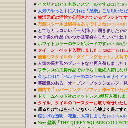
■
イタリアのとても良いスツールです
(2021年10月
■
人気のやっと手に入れた「壁紙」ご活用いただ
■
横浜元町の洋館で公開されているブランドです
■
万能スツールは網柄もありですよね
(2021年9月1
■
とてもカッコいい「一人掛け」届きました
(20
■
大子漆の作品でいつか販売会をしたいですね！
■
ホワイトカラーのテレビボードです
(2021年9月1
■
クイーン・ベッド入荷しました！
(2021年8月19日
■
優雅なスタイルの「ダイニングセット」入荷で
■
人気の長方形のプレートなど再入荷しました！
■
フランスの工房作品でおそらく最終入荷になり
■
久しぶりに「ベルギーのコンソール＆サイドテ
■
雰囲気のある「オープン・ブックシェルフ」見
■
国内で「カバーリング・ソファ」作っていただ
■
ドリームベッド社のマットレス3種類入荷しま
■
タイル、タイルのコースターお取り寄せいたし
■
眠るだけではもったいない。心地よく過ごすた
■
涼しげな透明「花瓶」入荷しました
(2021年6月1
■
New 壁紙「THE QUEEN SQUARE COLL