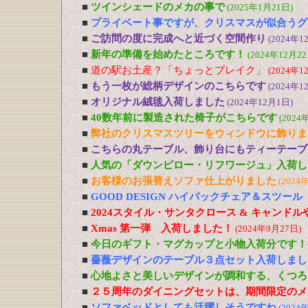
■
ツインシェードのメカの事で
(2025年1月21日)
■
プライベート事ですが、クリスマスが似合うグ
■
ご訪問の度に完成へと近づく空間作り
(2024年1
■
新年の準備を始めたところです！
(2024年12月22
■
道の駅お土産？「ちょっとブレイク」
(2024年1
■
もう一枚が総柄デザインのこちらです
(2024年1
■
オリジナル絨毯入荷しました
(2024年12月1日)
■
40数年前に製造された椅子がこちらです
(2024
■
弊社のクリスマスツリーをウィンドウに飾りま
■
こちらの丸テーブル、飾り台にもティーテーブ
■
人気の「ダウンピロー・リフワージュ」入荷し
■
お客様のお張替えソファ仕上がりました
(2024
■
GOOD DESIGN ハイバックチェア＆スツー
■
2024スタイル・サンタクロース & キャンド
■
Xmas 第一弾 入荷しました！
(2024年9月27日)
■
今日のギフト・マグカップと小物入荷分です！
■
薔薇デザインのテーブル３点セット入荷しまし
■
心地よさと美しいデザインが調和する、くつろ
■
２５周年のダイニングセットは、期間限定のメ
■
ソファベッドとしても活躍しそうですね
(2024