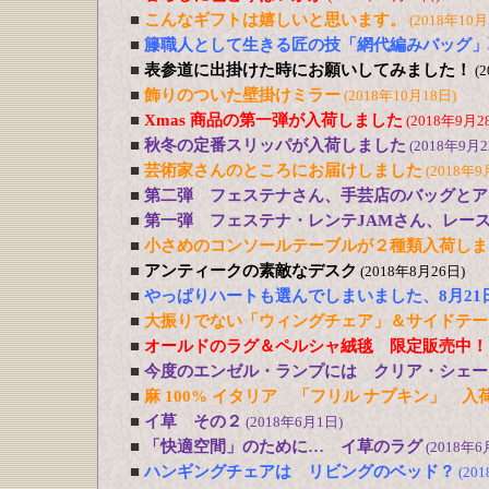
■
こんなギフトは嬉しいと思います。
(2018年10月
■
籐職人として生きる匠の技「網代編みバッグ」
■
表参道に出掛けた時にお願いしてみました！
(
■
飾りのついた壁掛けミラー
(2018年10月18日)
■
Xmas 商品の第一弾が入荷しました
(2018年9月2
■
秋冬の定番スリッパが入荷しました
(2018年9月2
■
芸術家さんのところにお届けしました
(2018年9
■
第二弾 フェステナさん、手芸店のバッグとア
■
第一弾 フェステナ・レンテJAMさん、レー
■
小さめのコンソールテーブルが２種類入荷しま
■
アンティークの素敵なデスク
(2018年8月26日)
■
やっぱりハートも選んでしまいました、8月21
■
大振りでない「ウィングチェア」＆サイドテー
■
オールドのラグ＆ペルシャ絨毯 限定販売中！
■
今度のエンゼル・ランプには クリア・シェー
■
麻 100% イタリア 「フリル ナプキン」 入
■
イ草 その２
(2018年6月1日)
■
「快適空間」のために… イ草のラグ
(2018年6
■
ハンギングチェアは リビングのベッド？
(20