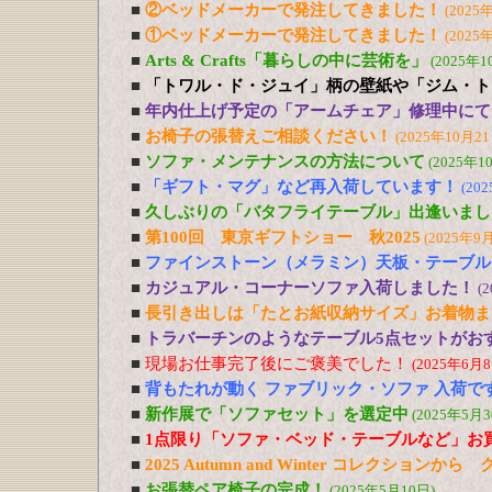
■
②ベッドメーカーで発注してきました！
(2025
■
①ベッドメーカーで発注してきました！
(2025
■
Arts & Crafts「暮らしの中に芸術を」
(2025年1
■
「トワル・ド・ジュイ」柄の壁紙や「ジム・ト
■
年内仕上げ予定の「アームチェア」修理中にて
■
お椅子の張替えご相談ください！
(2025年10月21
■
ソファ・メンテナンスの方法について
(2025年1
■
「ギフト・マグ」など再入荷しています！
(20
■
久しぶりの「バタフライテーブル」出逢いまし
■
第100回 東京ギフトショー 秋2025
(2025年9
■
ファインストーン（メラミン）天板・テーブル
■
カジュアル・コーナーソファ入荷しました！
(
■
長引き出しは「たとお紙収納サイズ」お着物ま
■
トラバーチンのようなテーブル5点セットがおす
■
現場お仕事完了後にご褒美でした！
(2025年6月8
■
背もたれが動く ファブリック・ソファ 入荷で
■
新作展で「ソファセット」を選定中
(2025年5月3
■
1点限り「ソファ・ベッド・テーブルなど」お
■
2025 Autumn and Winter コレクションか
■
お張替ペア椅子の完成！
(2025年5月10日)