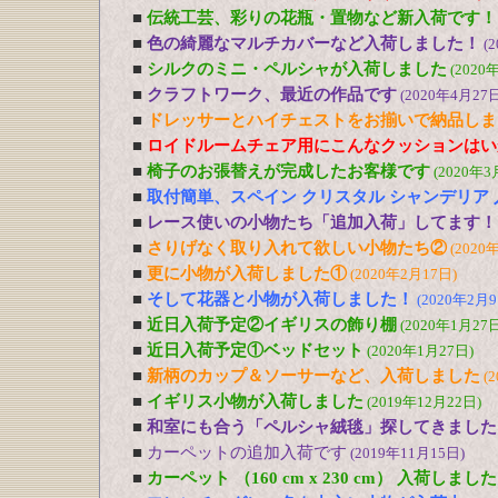
■
伝統工芸、彩りの花瓶・置物など新入荷です！
■
色の綺麗なマルチカバーなど入荷しました！
(
■
シルクのミニ・ペルシャが入荷しました
(2020
■
クラフトワーク、最近の作品です
(2020年4月27日
■
ドレッサーとハイチェストをお揃いで納品しま
■
ロイドルームチェア用にこんなクッションはい
■
椅子のお張替えが完成したお客様です
(2020年3
■
取付簡単、スペイン クリスタル シャンデリア
■
レース使いの小物たち「追加入荷」してます！
■
さりげなく取り入れて欲しい小物たち②
(2020
■
更に小物が入荷しました①
(2020年2月17日)
■
そして花器と小物が入荷しました！
(2020年2月9
■
近日入荷予定②イギリスの飾り棚
(2020年1月27日
■
近日入荷予定①ベッドセット
(2020年1月27日)
■
新柄のカップ＆ソーサーなど、入荷しました
(
■
イギリス小物が入荷しました
(2019年12月22日)
■
和室にも合う「ペルシャ絨毯」探してきました
■
カーペットの追加入荷です
(2019年11月15日)
■
カーペット （160 cm x 230 cm） 入荷しました