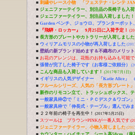
■
刺繍やレース小物 「フェステナ・レンテ JA
■
ジェニファーテイラー、別注品の長椅子も入荷
■
ジェニファーテイラー、別注品入荷しました！
■
Garden ベンチ、ジョウロ、プランターポッ
■
『飛騨・ロッカー』 9月25日に入荷予定！
(2
■
長方形のプレートやカトラリーが入荷しました
■
ウィリアムモリスの小物が再入荷しました
(20
■
壁紙の新ブランド始めます＆不織布のメリット
■
お花のアレンジは、花瓶のお持ち込みも可能で
■
張替が完了した椅子です（お客様ご依頼分）
(
■
こんな商品も入荷しています！
(2017年7月1日)
■
イギリスの人気デザイナー 「Katie Alic
■
フルールシリーズ、人気の「長方形プレート」
■
新作のリモコン立て、トラッシュボックス、テ
■
一般家具枠②で「ミニ・ＰＣデスク＆ワゴン」
■
一般家具枠で「伸長式・テーブル」選んでみま
■
２２年前の椅子を再生中！
(2017年5月25日)
■
スツールは ブラウン×PINKが一番人気です
(2
■
ジェニファーテイラー、小物入荷しました
(20
■
カウンター・ハイチェア、シート高58cm （