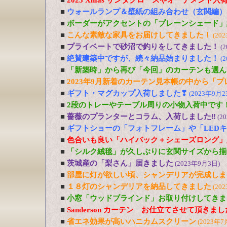
■
2023 Xmas サンタクロースやオーナメント入
■
ウォールランプ＆壁紙の組み合わせ（玄関編）
■
ボーダーがアクセントの「プレーンシェード」
■
こんな素敵な家具をお届けしてきました！
(20
■
プライベートで砂沼で釣りをしてきました！
(
■
絶賛建築中ですが、続々納品始まりました！
(
■
「新築時」から再び「今回」のカーテンも選ん
■
2023年9月新着のカーテン見本帳の中から「
■
ギフト・マグカップ入荷しました❣
(2023年9月2
■
2段のトレーやテーブル周りの小物入荷中です
■
薔薇のプランターとコラム、入荷しました‼
(2
■
ギフトショーの「フォトフレーム」や「LED
■
色合いも良い「ハイバック＋シェーズロング」
■
「シルク絨毯」が久しぶりに玄関サイズから揃
■
茨城産の「梨さん」届きました
(2023年9月3日)
■
部屋に灯が欲しい頃、シャンデリアが完成しま
■
１８灯のシャンデリアを納品してきました
(20
■
小窓「ウッドブラインド」お取り付けしてきま
■
Sanderson カーテン お仕立てさせて頂きま
■
省エネ効果が高いハニカムスクリーン
(2023年7