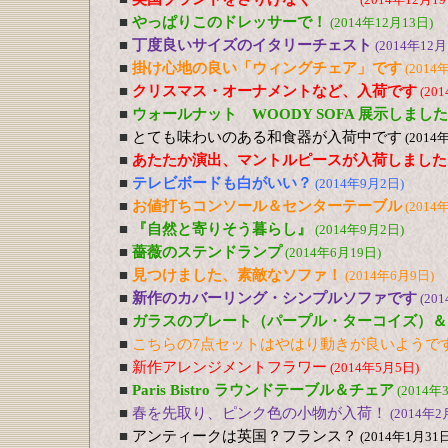
■
やっぱりこのドレッサーで！
(2014年12月13日)
■
丁度良いサイズのイタリーチェスト
(2014年12月
■
掛け心地の良い「ウィングチェア」です
(2014
■
クリスマス・オーナメントなど、入荷です
(20
■
ウォールナット WOODY SOFA 展示しました
■
とても味わいのある和食器が入荷中です
(2014
■
あたたか演出、マントルピースが入荷しました
■
テレビボードも白がいい？
(2014年9月2日)
■
お値打ちコンソール＆センターテーブル
(2014
■
『自然と寄りそう暮らし』
(2014年9月2日)
■
薔薇のステンドランプ
(2014年6月19日)
■
見つけました、素敵なソファ！
(2014年6月9日)
■
新作のカバーリング・シンプルソファです
(20
■
ガラスのプレート（パープル・ターコイズ）＆
■
こちらの7点セットはやはり動きが良いようで
■
新作アレンジメントフラワー
(2014年5月5日)
■
Paris Bistro ラウンドテーブル＆チェア
(2014年
■
春を先取り、ピンク色の小物が入荷！
(2014年2
■
アンティークは英国？フランス？
(2014年1月31日