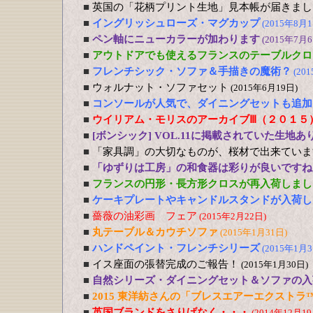
■
英国の「花柄プリント生地」見本帳が届きまし
■
イングリッシュローズ・マグカップ
(2015年8月1
■
ペン軸にニューカラーが加わります
(2015年7月6
■
アウトドアでも使えるフランスのテーブルクロ
■
フレンチシック・ソファ＆手描きの魔術？
(20
■
ウォルナット・ソファセット
(2015年6月19日)
■
コンソールが人気で、ダイニングセットも追加
■
ウイリアム・モリスのアーカイブⅢ（２０１５
■
[ボンシック] VOL.11に掲載されていた生地あ
■
「家具調」の大切なものが、桜材で出来ていま
■
「ゆずりは工房」の和食器は彩りが良いですね
■
フランスの円形・長方形クロスが再入荷しまし
■
ケーキプレートやキャンドルスタンドが入荷し
■
薔薇の油彩画 フェア
(2015年2月22日)
■
丸テーブル＆カウチソファ
(2015年1月31日)
■
ハンドペイント・フレンチシリーズ
(2015年1月3
■
イス座面の張替完成のご報告！
(2015年1月30日)
■
自然シリーズ・ダイニングセット＆ソファの入
■
2015 東洋紡さんの「ブレスエアーエクストラ
■
英国ブランドをさりげなく・・・
(2014年12月19