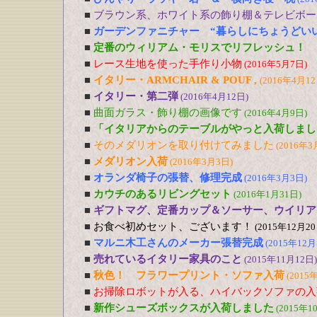
■
ブラウン系、ホワイト系の飾り棚＆テレビボー
■
ガーデンファニチャー “暮らしにちょうどい
■
定番のウィリアム・モリスでリフレッシュ！
■
レース生地を使った手作り小物
(2016年5月7日)
■
イタリー・ARMCHAIR & POUF ,
(2016年4月12
■
イタリー・第二弾
(2016年4月12日)
■
曲面ガラス・飾り棚の画像です
(2016年4月9日)
■
「イタリアからのテーブルがやっと入荷しまし
■
そのメダリオンを取り付けてみました
(2016年3
■
メダリオン入荷
(2016年3月3日)
■
オランダ椅子の張替、修理完成
(2016年3月3日)
■
カウチのあるリビングセット
(2016年1月31日)
■
ギフトマグ、定番カップ＆ソーサー、ウイリア
■
お食べ初めセット、ございます！
(2015年12月20
■
マルニ木工さんのメーカー張替完成
(2015年12月
■
売れているイタリー家具のこと
(2015年11月12日)
■
秋色！ フラワープリント・ソファ入荷
(2015
■
お掃除ロボットが入る、ハイバックソファの入
■
新作シューズボックスが入荷しました
(2015年1