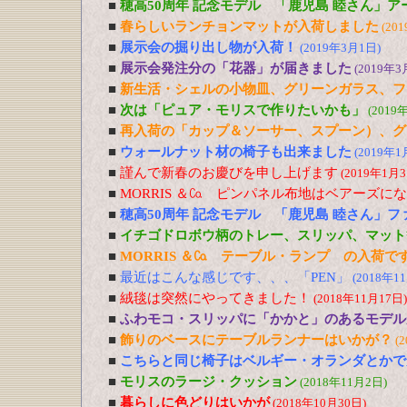
■
穂高50周年 記念モデル 「鹿児島 睦さん」
■
春らしいランチョンマットが入荷しました
(20
■
展示会の掘り出し物が入荷！
(2019年3月1日)
■
展示会発注分の「花器」が届きました
(2019年3
■
新生活・シェルの小物皿、グリーンガラス、フ
■
次は「ピュア・モリスで作りたいかも」
(2019
■
再入荷の「カップ＆ソーサー、スプーン）、グ
■
ウォールナット材の椅子も出来ました
(2019年1
■
謹んで新春のお慶びを申し上げます
(2019年1月3
■
MORRIS ＆㏇ ピンパネル布地はベアーズに
■
穂高50周年 記念モデル 「鹿児島 睦さん」
■
イチゴドロボウ柄のトレー、スリッパ、マット
■
MORRIS ＆㏇ テーブル・ランプ の入荷で
■
最近はこんな感じです、、、「PEN」
(2018年1
■
絨毯は突然にやってきました！
(2018年11月17日)
■
ふわモコ・スリッパに「かかと」のあるモデル
■
飾りのベースにテーブルランナーはいかが？
(
■
こちらと同じ椅子はベルギー・オランダとかで
■
モリスのラージ・クッション
(2018年11月2日)
■
暮らしに色どりはいかが
(2018年10月30日)