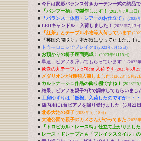
■
今日は変形バランス付きカーテン一式の納品で
■
「バンブー柄」で製作します！
(2023年7月13日)
■
「バランス一体型・シアーのお仕立て」
(2023
■
LEDキャンドル 入荷しました！
(2023年7月3日
■
「紅茶」とテーブル小物等入荷しています
(20
■
「英国の間取り」本が気になってたまたま手に
■
トウモロコシでブレイク‼
(2023年6月15日)
■
お預かりの椅子座面完成！
(2023年6月15日)
■
早速、ピアノを弾いてもらっています！
(2023
■
象嵌の丸テーブル φ70cm 入荷です
(2023年5月25
■
メダリオンが4種類入荷しました‼
(2023年5月22
■
カルトナージュ作品の飾り棚ですね！
(2023年5
■
結果、ピアノを親子2代で調律してもらいまし
■
工房ゆずりは「飯椀」入荷したのですが・・・
■
店内用に1台ピアノを譲り受けました（5月22
■
北条大池の様子
(2023年5月18日)
■
大池公園で親子のカメさんがやってきた
(2023
■
「トロピカル・レース柄」仕立て上がりました
■
レース・ドレープとも「ブレイクスタイル」の