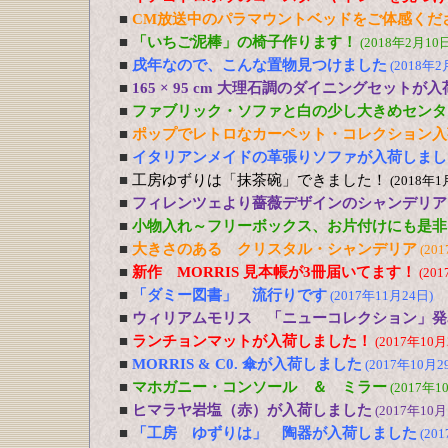
■
CM放送中のパラマウントベッドをご体感くだ
■
「いちご泥棒」の椅子作ります！
(2018年2月10日
■
戌年なので、こんな置物見つけました
(2018年2
■
165 × 95 cm 大理石調のダイニングセットが
■
ファブリック・ソファと白の少し大きめセンタ
■
ポップでレトロなカーペット・コレクション入
■
イタリアンメイドの革張りソファが入荷しまし
■
工房ゆずりは「抹茶碗」できました！
(2018年1
■
フィレンツェより薔薇デザインのシャンデリア
■
小物入れ～フリーボックス、お片付けにも是非
■
大きさのある クリスタル・シャンデリア
(20
■
新作 MORRIS 見本帳が3冊届いてます！
(20
■
「ダミー図書」 流行りです
(2017年11月24日)
■
ウィリアムモリス 「ニューコレクション」発
■
ランチョンマットが入荷しました！
(2017年10月
■
MORRIS & C0. 傘が入荷しました
(2017年10月2
■
マホガニー・コンソール ＆ ミラー
(2017年1
■
ヒマラヤ岩塩（赤）が入荷しました
(2017年10月
■
「工房 ゆずりは」 陶器が入荷しました
(20