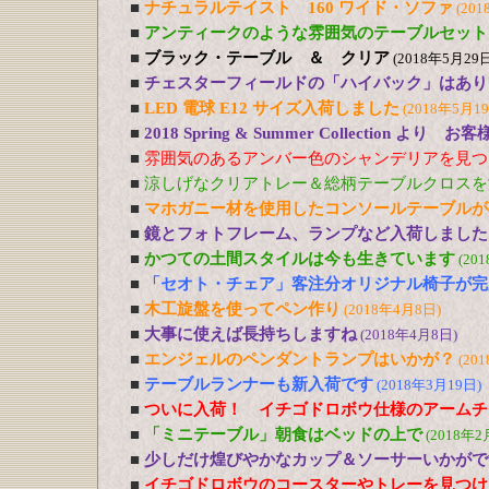
■
ナチュラルテイスト 160 ワイド・ソファ
(201
■
アンティークのような雰囲気のテーブルセット
■
ブラック・テーブル ＆ クリア
(2018年5月29日
■
チェスターフィールドの「ハイバック」はあり
■
LED 電球 E12 サイズ入荷しました
(2018年5月1
■
2018 Spring & Summer Collection より お
■
雰囲気のあるアンバー色のシャンデリアを見つ
■
涼しげなクリアトレー＆総柄テーブルクロスを
■
マホガニー材を使用したコンソールテーブルが
■
鏡とフォトフレーム、ランプなど入荷しました
■
かつての土間スタイルは今も生きています
(20
■
「セオト・チェア」客注分オリジナル椅子が完
■
木工旋盤を使ってペン作り
(2018年4月8日)
■
大事に使えば長持ちしますね
(2018年4月8日)
■
エンジェルのペンダントランプはいかが？
(20
■
テーブルランナーも新入荷です
(2018年3月19日)
■
ついに入荷！ イチゴドロボウ仕様のアームチ
■
「ミニテーブル」朝食はベッドの上で
(2018年2
■
少しだけ煌びやかなカップ＆ソーサーいかがで
■
イチゴドロボウのコースターやトレーを見つけ