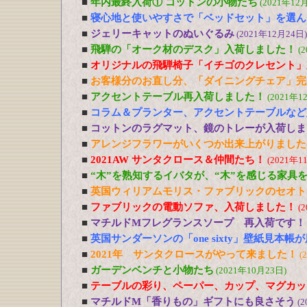
■
年内最終入荷① コットンの小物たち
(2021年12
■
寝心地と使いやすさで「ベッドセット」を選ん
■
ジェリーキャットのぬいぐるみ
(2021年12月24日)
■
飛騨の「オーク材のデスク」入荷しました！
(
■
オリジナルの飛騨椅子「イチゴのクレセント」
■
お客様分のお直し分、「ダイニングチェア」完
■
アクセントテーブル再入荷しました！
(2021年1
■
コラム＆プランター、アクセントテーブルなど
■
コットンのラグマット、鏡のトレーが入荷しま
■
アレンジフラワーがいくつか出来上がりました
■
2021AW サンタクロース＆仲間たち！
(2021年1
■
“木”を熟知するイバタが、“木”を感じる家具
■
英国ウィリアムモリス・ファブリックのセオト
■
ファブリックの電動ソファ、入荷しました！
(
■
マチルドMフレグランスソープ 再入荷です！
■
英国サンダーソンの「one sixty」壁紙見本帳
■
2021年 サンタクロースがやって来ました！
(
■
ガーデンベンチと小物たち
(2021年10月23日)
■
テーブルの彩り、ペーパー、カップ、マグカッ
■
マチルドM「香りもの」ギフトにも良さそう
(2