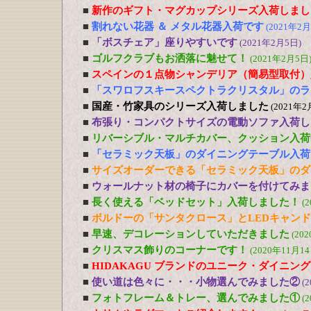
■
新作のギフト・マグカップシリーズ入荷しまし
■
割れない花器 ＆ メタル花器入荷です
(2021年2月
■
「ボスチェア」座りやすいです
(2021年2月5日)
■
ゴルフクラブもお洒落に魅せて！
(2021年2月5日
■
スペインの１点物シャンデリア（簡易型取付）
■
「スワロフスキースペクトラクリスタル」のラ
■
国産・竹家具のシリーズ入荷しました
(2021年2
■
布張り・コンパクトサイズの電動ソファ入荷し
■
リバーシブル・マルチカバー、クッション入荷
■
「セラミック天板」のダイニングテーブル入荷
■
サイズオーダーできる「セラミック天板」のダ
■
ウォールナット材の椅子にカバーを付けてみま
■
長く使える「ベッドセット」入荷しました！
(
■
ボルドーの「サンタクロース」とLEDキャン
■
早速、デコレーションしていただきました
(20
■
クリスマス飾りのコーナーです！
(2020年11月14
■
HIDAKAGU ブランドのユニーク・ダイニン
■
使い道は色々に・・・小物選んでみました②
(
■
フォトフレーム＆トレー、選んでみました①
(