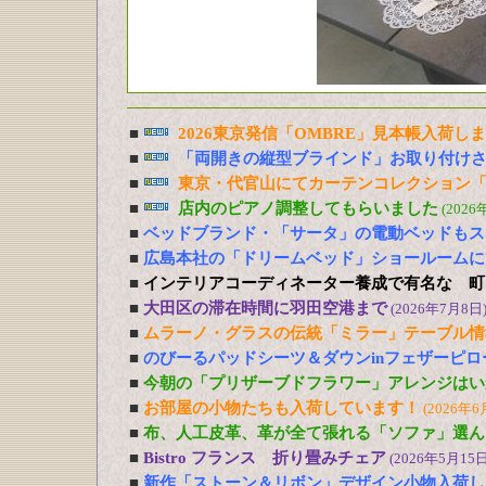
■
2026東京発信「OMBRE」見本帳入荷し
■
「両開きの縦型ブラインド」お取り付け
■
東京・代官山にてカーテンコレクション「
■
店内のピアノ調整してもらいました
(2026
■
ベッドブランド・「サータ」の電動ベッドもス
■
広島本社の「ドリームベッド」ショールームに
■
インテリアコーディネーター養成で有名な 町
■
大田区の滞在時間に羽田空港まで
(2026年7月8日
■
ムラーノ・グラスの伝統「ミラー」テーブル情
■
のびーるパッドシーツ＆ダウンinフェザーピ
■
今朝の「プリザーブドフラワー」アレンジはい
■
お部屋の小物たちも入荷しています！
(2026年6
■
布、人工皮革、革が全て張れる「ソファ」選ん
■
Bistro フランス 折り畳みチェア
(2026年5月15日
■
新作「ストーン＆リボン」デザイン小物入荷し