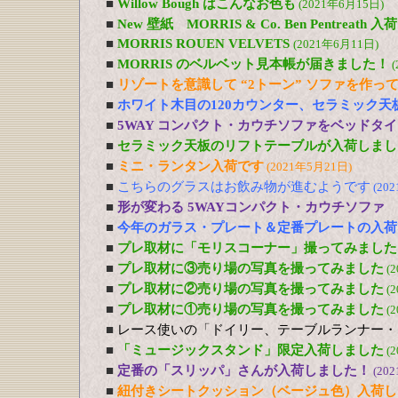
■
Willow Bough はこんなお色も
(2021年6月15日)
■
New 壁紙 MORRIS & Co. Ben Pentreath
■
MORRIS ROUEN VELVETS
(2021年6月11日)
■
MORRIS のベルベット見本帳が届きました！
(
■
リゾートを意識して “2トーン” ソファを作っ
■
ホワイト木目の120カウンター、セラミック天
■
5WAY コンパクト・カウチソファをベッドタ
■
セラミック天板のリフトテーブルが入荷しまし
■
ミニ・ランタン入荷です
(2021年5月21日)
■
こちらのグラスはお飲み物が進むようです
(20
■
形が変わる 5WAYコンパクト・カウチソファ
■
今年のガラス・プレート＆定番プレートの入荷
■
プレ取材に「モリスコーナー」撮ってみました
■
プレ取材に③売り場の写真を撮ってみました
(
■
プレ取材に②売り場の写真を撮ってみました
(
■
プレ取材に①売り場の写真を撮ってみました
(
■
レース使いの「ドイリー、テーブルランナー・
■
「ミュージックスタンド」限定入荷しました
(
■
定番の「スリッパ」さんが入荷しました！
(20
■
紐付きシートクッション（ベージュ色）入荷し