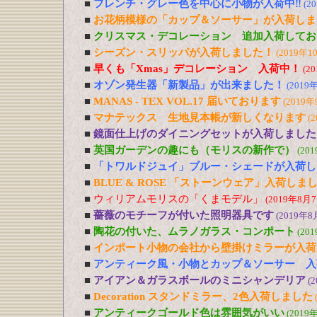
■
フレンチ・グレー色を中心に小物が入荷中‼
(2
■
お花柄模様の「カップ＆ソーサー」が入荷しま
■
クリスマス・デコレーション 追加入荷してお
■
シーズン・スリッパが入荷しました！
(2019年1
■
早くも「Xmas」デコレーション 入荷中！
(2
■
オゾン発生器「新製品」が出来ました！
(2019
■
MANAS - TEX VOL.17 届いております
(2019年
■
マナテックス 生地見本帳が新しくなります
(
■
鏡面仕上げのダイニングセットが入荷しました
■
英国ガーデンの趣にも（モリスの新作で）
(20
■
「トワルドジュイ」ブルー・シェードが入荷し
■
BLUE & ROSE 「ストーンウェア」入荷しま
■
ウィリアムモリスの「くまモデル」
(2019年8月7
■
薔薇のモチーフが付いた照明器具です
(2019年8
■
陶花の付いた、ムラノガラス・コンポート
(20
■
インポート小物の会社から壁掛けミラーが入荷
■
アンティーク風・小物とカップ＆ソーサー 入
■
アイアン＆ガラスボールのミニシャンデリア
(
■
Decoration スタンドミラー、2色入荷しました
■
アンティークゴールド色は雰囲気がいい
(2019