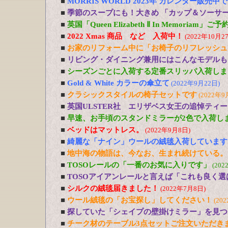
■
MORRIS WORLD 2023年 カレンダー販売中
■
季節のスープにも！大きめ 「カップ＆ソーサ
■
英国「Queen Elizabeth Ⅱ In Memoriam」
■
2022 Xmas 商品 など 入荷中！
(2022年10月2
■
お家のリフォーム中に「お椅子のリフレッシュ
■
リビング・ダイニング兼用にはこんなモデルも
■
シーズンごとに入荷する定番スリッパ入荷しま
■
Gold & White カラーの傘立て
(2022年9月22日)
■
クラシックスタイルの椅子セットです
(2022年9
■
英国ULSTER社 エリザベス女王の追悼ティ
■
早速、お手頃のスタンドミラーが2色で入荷し
■
ベッドはマットレス。
(2022年9月8日)
■
綺麗な「ナイン」ウールの絨毯入荷しています
■
地中海の物語は、今なお、生まれ続けている。
■
TOSOレールの「一番のお気に入りです」
(202
■
TOSOアイアンレールと言えば「これも良く選
■
シルクの絨毯届きました！
(2022年7月8日)
■
ウール絨毯の「お宝探し」してください！
(20
■
探していた「シェイプの壁掛けミラー」を見つ
■
チーク材のテーブル3点セットご注文いただき