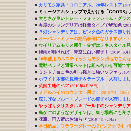
■
カリモク家具「コロニアル」20年レストア
(20
■
ミュージアムショップで見かける「GOODS」
■
大きさが良いトレー・フォトフレーム・グラス
■
今度のシャンデリアは軽量タイプで琥珀色
(20
■
３灯シャンデリアは、ピンク色のガラス飾り付
■
オーバル・ミラーの納品事例になりますが・・
■
ウイリアムモリス新作・先ずはテキスタイル見
■
梅雨が明ければ 青空に白い椅子！
(2019年6月1
■
20年使用のルスティックもモダン張地でこん
■
電動ベッドと通常ベッドは組み合わせ可能です
■
ミントチョコ色の引っ掻きに強いソファ
(2019
■
ホワイト木部の長椅子＆テーブル 入荷しまし
■
英国生地のベア
(2019年4月26日)
■
ミドルハイのカウンター用に！
(2019年4月26日)
■
涼しげなブルー・ブレードの椅子が入荷しまし
■
やっぱりクリスタル＆ゴールドのシャンデリア
■
鳥かごのようなデザインは、集う場所にも良さ
■
花瓶、再入荷のお知らせ
(2019年3月29日)
■
本日納品、フラワーグレーの２Pソファです（