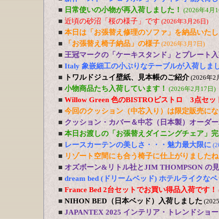
■
日常使いの小物が再入荷しました！
(2026年4月1
■
近頃の砂沼「桜の様子」です
(2026年3月26日)
■
本日は「お張替え修理のソファ」を納品いたし
■
「お張替え椅子納品」の様子
(2026年3月7日)
■
王冠マークの「ケーキスタンド」とプレート入
■
Italy 象嵌細工の小ぶりなテーブルが入荷しま
■
トワルドジュイ壁紙、見本帳のご紹介
(2026年2
■
小物商品たち入荷しています！
(2026年2月17日)
■
Willow Green 色のBISTROビストロ 3点
■
今回のクッション（中芯入り）は限定販売にな
■
クッション・カバー＆中芯（日本製）オーダー
■
本日お渡しの「お張替えダイニングチェア」完
■
レースカーテンの美しさ・・・魅力最大限に
(
■
リゾート空間にも合う椅子に仕上がりましたね
■
オズボーン&リトル社とJIM THOMPSON 
■
dream bed (ドリームベッド) ホテルライ
■
France Bed 2台セットでお買い得品入荷です！
■
NIHON BED（日本ベッド）入荷しました
(202
■
JAPANTEX 2025 インテリア・トレンドショー