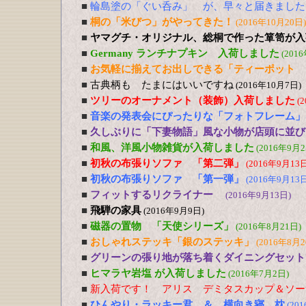
■
輪島塗の「ぐい呑み」 が、早々と届きました
■
桐の「米びつ」がやってきた！
(2016年10月20日)
■
ヤマグチ・オリジナル、総桐で作った箪笥が入
■
Germany ランチナプキン 入荷しました
(201
■
お気軽に揃えてお出しできる「ティーポット 
■
古典柄も たまにはいいですね
(2016年10月7日)
■
ツリーのオーナメント（装飾）入荷しました
(
■
音楽の発表会にぴったりな「フォトフレーム」
■
久しぶりに「下妻物語」風な小物が店頭に並び
■
和風、洋風小物雑貨が入荷しました
(2016年9月2
■
初秋の布張りソファ 「第二弾」
(2016年9月13日
■
初秋の布張りソファ 「第一弾」
(2016年9月13日
■
フィットするリクライナー
(2016年9月13日)
■
飛騨の家具
(2016年9月9日)
■
磁器の置物 「天使シリーズ」
(2016年8月21日)
■
おしゃれステッキ「銀のステッキ」
(2016年8月2
■
グリーンの張り地が落ち着くダイニングセット
■
ヒマラヤ岩塩 が入荷しました
(2016年7月2日)
■
新入荷です！ アリス デミタスカップ＆ソー
■
ひんやり・ラッキー君 ＆ 横向き寝 枕
(20