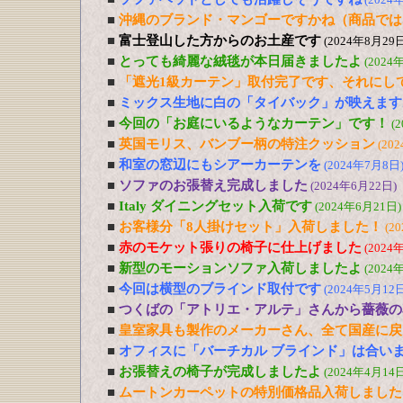
■
沖縄のブランド・マンゴーですかね（商品では
■
富士登山した方からのお土産です
(2024年8月29日
■
とっても綺麗な絨毯が本日届きましたよ
(2024
■
「遮光1級カーテン」取付完了です、それにし
■
ミックス生地に白の「タイバック」が映えます
■
今回の「お庭にいるようなカーテン」です！
(
■
英国モリス、バンブー柄の特注クッション
(20
■
和室の窓辺にもシアーカーテンを
(2024年7月8日
■
ソファのお張替え完成しました
(2024年6月22日)
■
Italy ダイニングセット入荷です
(2024年6月21日)
■
お客様分「8人掛けセット」入荷しました！
(2
■
赤のモケット張りの椅子に仕上げました
(2024
■
新型のモーションソファ入荷しましたよ
(2024
■
今回は横型のブラインド取付です
(2024年5月12日
■
つくばの「アトリエ・アルテ」さんから薔薇の
■
皇室家具も製作のメーカーさん、全て国産に戻
■
オフィスに「バーチカル ブラインド」は合い
■
お張替えの椅子が完成しましたよ
(2024年4月14日
■
ムートンカーペットの特別価格品入荷しました