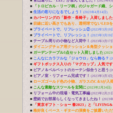
■
青山通りに「LEI」が並んでました！
(2023年4
■
「トロピカル・リーフ柄」のジャガード織、シ
■
生活の彩りになるでしょう！
(2023年4月14日)
■
カバーリングの「新作・長椅子」入荷しました
■
目線に近い高さでもあり、透明球でないLED
■
プライベートで、リフレッシュ②
(2023年3月19日
■
プライベートで、リフレッシュ！
(2023年3月19日
■
テーブル周りの小物など入荷中！
(2023年3月17日
■
ダイニングチェア用クッション＆角型クッショ
■
ガーデンテーブル3点セット入荷しました
(202
■
こんなにカラフルな「ジョウロ」なら飾る？
(
■
ギフトボックス入りの「マグカップ」人気です
■
ピアノ＆ベルベットのカーテン似合うと思う
(
■
ピアノ室・リフォーム完成です！
(2023年3月3日
■
ローズゴールド色の小物、ガラスのC＆Sが入
■
こんな素敵なスツールを玄関に
(2023年2月24日)
■
リフォーム中の現場・電気工事編
(2023年2月21日
■
壁紙でお部屋らしくなってきましたね！
(2023
■
「東京ギフト・ショー 春2023」と「LIVING&DE
■
格好良くベース・ギターの演奏をご披露いただ