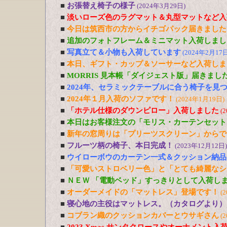
■
お張替え椅子の様子
(2024年3月29日)
■
淡いローズ色のラグマット＆丸型マットなど入
■
今日は筑西市の方からイチゴパック届きました
■
追加のフォトフレーム＆ミニマット入荷しまし
■
写真立て＆小物も入荷しています
(2024年2月17日
■
本日、ギフト・カップ＆ソーサーなど入荷しま
■
MORRIS 見本帳「ダイジェスト版」届きまし
■
2024年、セラミックテーブルに合う椅子を見
■
2024年１月入荷のソファです！
(2024年1月19日)
■
「ホテル仕様のダウンピロー」入荷しました
(
■
本日はお客様注文の「モリス・カーテンセット
■
新年の窓周りは「プリーツスクリーン」からで
■
フルーツ柄の椅子、本日完成！
(2023年12月12日)
■
ウイローボウのカーテン一式＆クッション納品
■
「可愛いストロベリー色」と「とても綺麗なシ
■
ＮＥＷ 「電動ベッド」すっきりとして入荷し
■
オーダーメイドの「マットレス」登場です！
(
■
寝心地の主役はマットレス。（カタログより）
■
コブラン織のクッションカバーとウサギさん
(