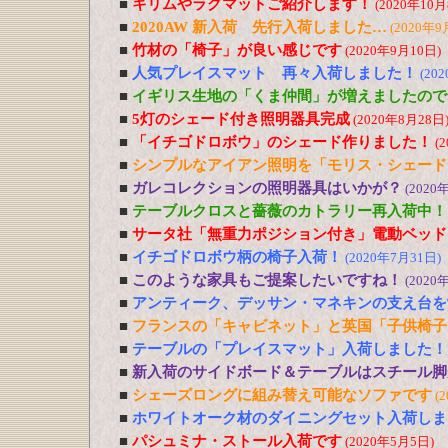
■
キリムやラグマットご紹介します！
(2020年10月
■
2020AW 新入荷 先行入荷しました…
(2020年9
■
竹材の「椅子」が良い感じです
(2020年9月10日)
■
人気プレイスマット 再々入荷しました！
(20
■
イギリス生地の「くま仲間」が増えましたので
■
5灯のシェード付き照明器具完成
(2020年8月28日
■
「イチゴドロボウ」のシェード作りました！
(
■
シンプルなアイアン照明を「モリス・シェード
■
ガレコレクションの照明器具はいかが？
(2020
■
テーブルクロスと薔薇のカトラリー再入荷中！
■
サータ社「無重力ポジション付き」電動ベッド
■
イチゴドロボウ柄の椅子入荷！
(2020年7月31日)
■
このような家具もご提案したいですね！
(2020
■
アンティーク、デッサン・マネキンの支え台を
■
フランスの「キャビネット」と英国「子供椅子
■
テーブルの「プレイスマット」入荷しました！
■
新入荷のサイドボード＆テーブルはスチール脚
■
シェーズロングに組み替え可能なソファです
(
■
ホワイトオーク材のダイニングセット入荷しま
■
パシュミナ・ストール入荷です
(2020年5月5日)