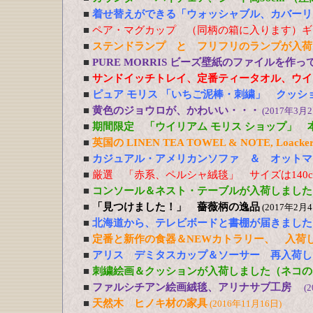
■
着せ替えができる「ウォッシャブル、カバーリ
■
ペア・マグカップ （同柄の箱に入ります）ギ
■
ステンドランプ と フリフリのランプが入荷
■
PURE MORRIS ビーズ壁紙のファイルを作
■
サンドイッチトレイ、定番ティータオル、ウイ
■
ピュア モリス 「いちご泥棒・刺繍」 クッシ
■
黄色のジョウロが、かわいい・・・
(2017年3月2
■
期間限定 「ウイリアム モリス ショップ」 
■
英国の LINEN TEA TOWEL & NOTE, Loacker
■
カジュアル・アメリカンソファ ＆ オットマ
■
厳選 「赤系、ペルシャ絨毯」 サイズは140cm
■
コンソール＆ネスト・テーブルが入荷しました
■
「見つけました！」 薔薇柄の逸品
(2017年2月4
■
北海道から、テレビボードと書棚が届きました
■
定番と新作の食器＆NEWカトラリー、 入荷
■
アリス デミタスカップ＆ソーサー 再入荷し
■
刺繍絵画＆クッションが入荷しました（ネコの
■
ファルシチアン絵画絨毯、アリナサブ工房
(
■
天然木 ヒノキ材の家具
(2016年11月16日)