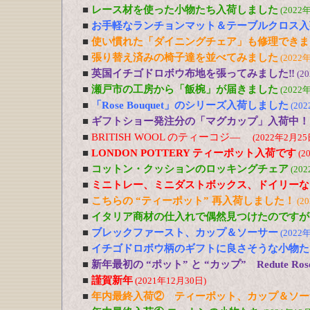
■
レース材を使った小物たち入荷しました
(2022
■
お手軽なランチョンマット＆テーブルクロス入
■
使い慣れた「ダイニングチェア」も修理できま
■
張り替え済みの椅子達を並べてみました
(2022
■
英国イチゴドロボウ布地を張ってみました‼
(2
■
瀬戸市の工房から「飯椀」が届きました
(2022
■
「Rose Bouquet」のシリーズ入荷しました
(20
■
ギフトショー発注分の「マグカップ」入荷中！
■
BRITISH WOOL のティーコジ―
(2022年2月25
■
LONDON POTTERY ティーポット入荷です
(2
■
コットン・クッションのロッキングチェア
(20
■
ミニトレー、ミニダストボックス、ドイリーな
■
こちらの “ティーポット” 再入荷しました！
(2
■
イタリア商材の仕入れで偶然見つけたのですが
■
ブレックファースト、カップ＆ソーサー
(2022
■
イチゴドロボウ柄のギフトに良さそうな小物た
■
新年最初の “ポット” と “カップ” Redute R
■
謹賀新年
(2021年12月30日)
■
年内最終入荷② ティーポット、カップ＆ソー