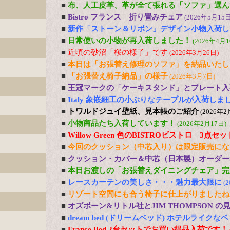
■
布、人工皮革、革が全て張れる「ソファ」選ん
■
Bistro フランス 折り畳みチェア
(2026年5月15日
■
新作「ストーン＆リボン」デザイン小物入荷し
■
日常使いの小物が再入荷しました！
(2026年4月1
■
近頃の砂沼「桜の様子」です
(2026年3月26日)
■
本日は「お張替え修理のソファ」を納品いたし
■
「お張替え椅子納品」の様子
(2026年3月7日)
■
王冠マークの「ケーキスタンド」とプレート入
■
Italy 象嵌細工の小ぶりなテーブルが入荷しま
■
トワルドジュイ壁紙、見本帳のご紹介
(2026年2
■
小物商品たち入荷しています！
(2026年2月17日)
■
Willow Green 色のBISTROビストロ 3点
■
今回のクッション（中芯入り）は限定販売にな
■
クッション・カバー＆中芯（日本製）オーダー
■
本日お渡しの「お張替えダイニングチェア」完
■
レースカーテンの美しさ・・・魅力最大限に
(
■
リゾート空間にも合う椅子に仕上がりましたね
■
オズボーン&リトル社とJIM THOMPSON 
■
dream bed (ドリームベッド) ホテルライ
■
France Bed 2台セットでお買い得品入荷です！