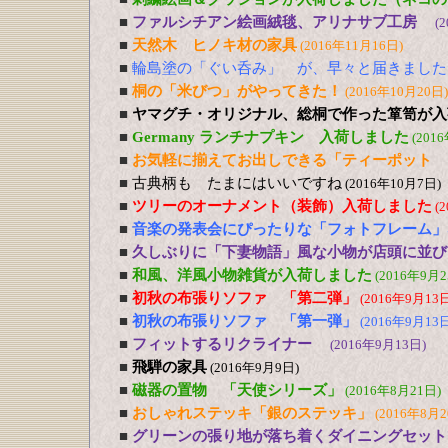
■
ファルシチアン絵画絨毯、アリナサブ工房
(
■
天然木 ヒノキ材の家具
(2016年11月16日)
■
輪島塗の「ぐい呑み」 が、早々と届きました
■
桐の「米びつ」がやってきた！
(2016年10月20日)
■
ヤマグチ・オリジナル、総桐で作った箪笥が入
■
Germany ランチナプキン 入荷しました
(201
■
お気軽に揃えてお出しできる「ティーポット 
■
古典柄も たまにはいいですね
(2016年10月7日)
■
ツリーのオーナメント（装飾）入荷しました
(
■
音楽の発表会にぴったりな「フォトフレーム」
■
久しぶりに「下妻物語」風な小物が店頭に並び
■
和風、洋風小物雑貨が入荷しました
(2016年9月2
■
初秋の布張りソファ 「第二弾」
(2016年9月13日
■
初秋の布張りソファ 「第一弾」
(2016年9月13日
■
フィットするリクライナー
(2016年9月13日)
■
飛騨の家具
(2016年9月9日)
■
磁器の置物 「天使シリーズ」
(2016年8月21日)
■
おしゃれステッキ「銀のステッキ」
(2016年8月2
■
グリーンの張り地が落ち着くダイニングセット