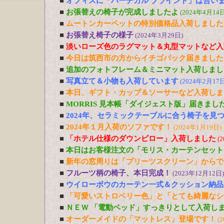
■
オフィスに「バーチカル ブラインド」は合い
■
お張替えの椅子が完成しましたよ
(2024年4月14日
■
ムートンカーペットの特別価格品入荷しました
■
お張替え椅子の様子
(2024年3月29日)
■
淡いローズ色のラグマット＆丸型マットなど入
■
今日は筑西市の方からイチゴパック届きました
■
追加のフォトフレーム＆ミニマット入荷しまし
■
写真立て＆小物も入荷しています
(2024年2月17日
■
本日、ギフト・カップ＆ソーサーなど入荷しま
■
MORRIS 見本帳「ダイジェスト版」届きまし
■
2024年、セラミックテーブルに合う椅子を見
■
2024年１月入荷のソファです！
(2024年1月19日)
■
「ホテル仕様のダウンピロー」入荷しました
(
■
本日はお客様注文の「モリス・カーテンセット
■
新年の窓周りは「プリーツスクリーン」からで
■
フルーツ柄の椅子、本日完成！
(2023年12月12日)
■
ウイローボウのカーテン一式＆クッション納品
■
「可愛いストロベリー色」と「とても綺麗なシ
■
ＮＥＷ 「電動ベッド」すっきりとして入荷し
■
オーダーメイドの「マットレス」登場です！
(