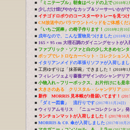
■
「ミニテーブル」朝食はベッドの上で
(2018年2
■
少しだけ煌びやかなカップ＆ソーサーいかがで
■
イチゴドロボウのコースターやトレーを見つけ
■
CM放送中のパラマウントベッドをご体感くだ
■
「いちご泥棒」の椅子作ります！
(2018年2月10日
■
戌年なので、こんな置物見つけました
(2018年2
■
165 × 95 cm 大理石調のダイニングセットが
■
ファブリック・ソファと白の少し大きめセンタ
■
ポップでレトロなカーペット・コレクション入
■
イタリアンメイドの革張りソファが入荷しまし
■
工房ゆずりは「抹茶碗」できました！
(2018年1
■
フィレンツェより薔薇デザインのシャンデリア
■
小物入れ～フリーボックス、お片付けにも是非
■
大きさのある クリスタル・シャンデリア
(20
■
新作 MORRIS 見本帳が3冊届いてます！
(20
■
「ダミー図書」 流行りです
(2017年11月24日)
■
ウィリアムモリス 「ニューコレクション」発
■
ランチョンマットが入荷しました！
(2017年10月
■
MORRIS & C0. 傘が入荷しました
(2017年10月2
■
マホガニー・コンソール ＆ ミラー
(2017年1