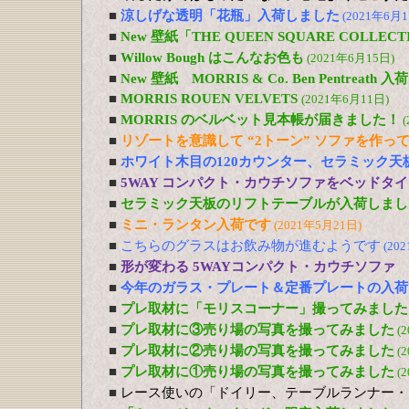
■
涼しげな透明「花瓶」入荷しました
(2021年6月1
■
New 壁紙「THE QUEEN SQUARE COLL
■
Willow Bough はこんなお色も
(2021年6月15日)
■
New 壁紙 MORRIS & Co. Ben Pentreath
■
MORRIS ROUEN VELVETS
(2021年6月11日)
■
MORRIS のベルベット見本帳が届きました！
(
■
リゾートを意識して “2トーン” ソファを作っ
■
ホワイト木目の120カウンター、セラミック天
■
5WAY コンパクト・カウチソファをベッドタ
■
セラミック天板のリフトテーブルが入荷しまし
■
ミニ・ランタン入荷です
(2021年5月21日)
■
こちらのグラスはお飲み物が進むようです
(20
■
形が変わる 5WAYコンパクト・カウチソファ
■
今年のガラス・プレート＆定番プレートの入荷
■
プレ取材に「モリスコーナー」撮ってみました
■
プレ取材に③売り場の写真を撮ってみました
(
■
プレ取材に②売り場の写真を撮ってみました
(
■
プレ取材に①売り場の写真を撮ってみました
(
■
レース使いの「ドイリー、テーブルランナー・