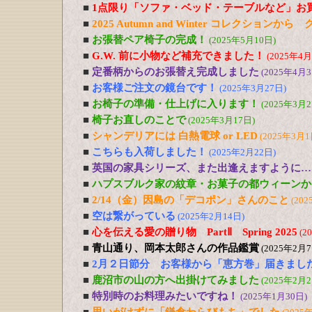
■
1点限り「ソファ・ベッド・テーブルなど」お
■
2025 Autumn and Winter コレクションか
■
お張替ペア椅子の完成！
(2025年5月10日)
■
G.W. 前に小物など補充できました！
(2025年4月
■
定番柄からのお張替え完成しました
(2025年4月3
■
お客様ご注文の鏡台です！
(2025年3月27日)
■
お椅子の準備・仕上げに入ります！
(2025年3月2
■
椅子お直しのことで
(2025年3月17日)
■
シャンデリアには 白熱電球 or LED
(2025年3月1
■
こちらも入荷しました！
(2025年2月22日)
■
英国の家具シリーズ、また出逢えますように…
■
ハプスブルク家の紋章・お菓子の都ウィーンか
■
2/14（金）因島の「デコポン」さんのこと
(202
■
空は繋がっている
(2025年2月14日)
■
心を伝える愛の贈り物 PartⅡ Spring 2025
(2
■
青山通り、岡本太郎さんの作品鑑賞
(2025年2月7
■
2月２日節分 お客様から「恵方巻」届きまし
■
鹿沼市の山の方へ出掛けてみました
(2025年2月2
■
特別時のお料理みたいですね！
(2025年1月30日)