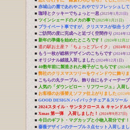
■
思いがけずに「鎌倉わらびもち」でした
(2025
■
赤城山の麓であれやこれやでリフレッシュして
■
珈琲とクッキーでちょっと一息
(2025年1月21日)
■
ツインシェードのメカの事で
(2025年1月21日)
■
プライベート事ですが、クリスマスが似合うグ
■
ご訪問の度に完成へと近づく空間作り
(2024年1
■
新年の準備を始めたところです！
(2024年12月22
■
道の駅お土産？「ちょっとブレイク」
(2024年1
■
もう一枚が総柄デザインのこちらです
(2024年1
■
オリジナル絨毯入荷しました
(2024年12月1日)
■
40数年前に製造された椅子がこちらです
(2024
■
弊社のクリスマスツリーをウィンドウに飾りま
■
こちらの丸テーブル、飾り台にもティーテーブ
■
人気の「ダウンピロー・リフワージュ」入荷し
■
お客様のお張替えソファ仕上がりました
(2024
■
GOOD DESIGN ハイバックチェア＆スツー
■
2024スタイル・サンタクロース & キャンド
■
Xmas 第一弾 入荷しました！
(2024年9月27日)
■
今日のギフト・マグカップと小物入荷分です！
■
薔薇デザインのテーブル３点セット入荷しまし