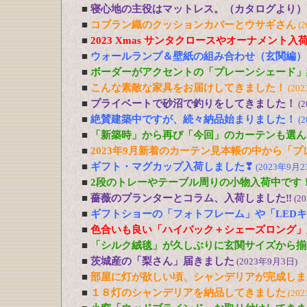
■
寝心地の主役はマットレス。（カタログより）
■
コブラン織のクッションカバーとウサギさん
(
■
2023 Xmas サンタクロースやオーナメント入
■
ウォールランプ＆壁紙の組み合わせ（玄関編）
■
ボーダーがアクセントの「プレーンシェード」
■
こんな素敵な家具をお届けしてきました！
(20
■
プライベートで砂沼で釣りをしてきました！
(
■
絶賛建築中ですが、続々納品始まりました！
(
■
「新築時」から再び「今回」のカーテンも選ん
■
2023年9月新着のカーテン見本帳の中から「
■
ギフト・マグカップ入荷しました❣
(2023年9月2
■
2段のトレーやテーブル周りの小物入荷中です
■
薔薇のプランターとコラム、入荷しました‼
(2
■
ギフトショーの「フォトフレーム」や「LED
■
色合いも良い「ハイバック＋シェーズロング」
■
「シルク絨毯」が久しぶりに玄関サイズから揃
■
茨城産の「梨さん」届きました
(2023年9月3日)
■
部屋に灯が欲しい頃、シャンデリアが完成しま
■
１８灯のシャンデリアを納品してきました
(20