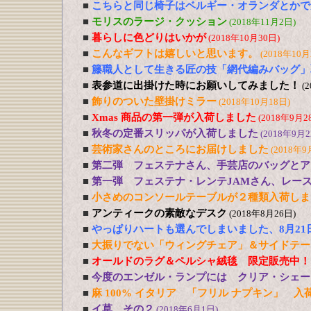
■
こちらと同じ椅子はベルギー・オランダとかで
■
モリスのラージ・クッション
(2018年11月2日)
■
暮らしに色どりはいかが
(2018年10月30日)
■
こんなギフトは嬉しいと思います。
(2018年10月
■
籐職人として生きる匠の技「網代編みバッグ」
■
表参道に出掛けた時にお願いしてみました！
(
■
飾りのついた壁掛けミラー
(2018年10月18日)
■
Xmas 商品の第一弾が入荷しました
(2018年9月2
■
秋冬の定番スリッパが入荷しました
(2018年9月2
■
芸術家さんのところにお届けしました
(2018年9
■
第二弾 フェステナさん、手芸店のバッグとア
■
第一弾 フェステナ・レンテJAMさん、レー
■
小さめのコンソールテーブルが２種類入荷しま
■
アンティークの素敵なデスク
(2018年8月26日)
■
やっぱりハートも選んでしまいました、8月21
■
大振りでない「ウィングチェア」＆サイドテー
■
オールドのラグ＆ペルシャ絨毯 限定販売中！
■
今度のエンゼル・ランプには クリア・シェー
■
麻 100% イタリア 「フリル ナプキン」 入
■
イ草 その２
(2018年6月1日)