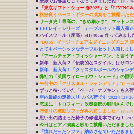
■
壁紙でお部屋らしくなってきましたね！
(2023
■
「東京ギフト・ショー 春2023」と「LIVING&DE
■
格好良くベース・ギターの演奏をご披露いただ
■
サータ史上最高の、”きめ細かさ” マットレ
■
LEI レイ・シリーズ テーブルセット新入荷
(
■
ハイスツール（座高）SH740cm 作ってみまし
■
”BOSS” イージーチェア＆ダイニングチェア 
■
とてもベーシックなテーブルセット入荷しまし
■
「アームチェア・フィッシャーマン」と言うそ
■
新年 新入荷２「伝統的なスタイル」はサロン
■
新年 新入荷１「クリスタルボールのシャンデ
■
弊社の「英国ウィローボウ・シェード」の照明
■
午前中の「クリスタル・シャンデリア」で ～20
■
ずっと待っていた「ペーパーナプキン」も入荷
■
年内最終の定番スリッパ入荷です
(2022年12月26
■
窓辺に「トロフィー」吹奏楽部の顧問さんでし
■
布張りの電動ソファが再入荷しました！
(2022
■
思い出の詰まった椅子の修理見本ですね！
(20
■
今日はピアノ演奏と歌をご披露いただきました
■
「憧れだったソファ」納めさせていただきまし