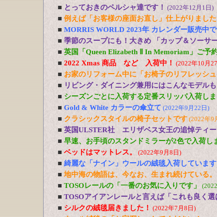
■
とっておきのペルシャ達です！
(2022年12月1日)
■
例えば「お客様の座面お直し」仕上がりました
■
MORRIS WORLD 2023年 カレンダー販売中
■
季節のスープにも！大きめ 「カップ＆ソーサ
■
英国「Queen Elizabeth Ⅱ In Memoriam」
■
2022 Xmas 商品 など 入荷中！
(2022年10月2
■
お家のリフォーム中に「お椅子のリフレッシュ
■
リビング・ダイニング兼用にはこんなモデルも
■
シーズンごとに入荷する定番スリッパ入荷しま
■
Gold & White カラーの傘立て
(2022年9月22日)
■
クラシックスタイルの椅子セットです
(2022年9
■
英国ULSTER社 エリザベス女王の追悼ティ
■
早速、お手頃のスタンドミラーが2色で入荷し
■
ベッドはマットレス。
(2022年9月8日)
■
綺麗な「ナイン」ウールの絨毯入荷しています
■
地中海の物語は、今なお、生まれ続けている。
■
TOSOレールの「一番のお気に入りです」
(202
■
TOSOアイアンレールと言えば「これも良く選
■
シルクの絨毯届きました！
(2022年7月8日)