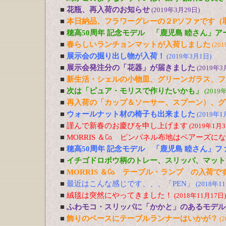
■
花瓶、再入荷のお知らせ
(2019年3月29日)
■
本日納品、フラワーグレーの２Pソファです（
■
穂高50周年 記念モデル 「鹿児島 睦さん」
■
春らしいランチョンマットが入荷しました
(20
■
展示会の掘り出し物が入荷！
(2019年3月1日)
■
展示会発注分の「花器」が届きました
(2019年3
■
新生活・シェルの小物皿、グリーンガラス、フ
■
次は「ピュア・モリスで作りたいかも」
(2019
■
再入荷の「カップ＆ソーサー、スプーン）、グ
■
ウォールナット材の椅子も出来ました
(2019年1
■
謹んで新春のお慶びを申し上げます
(2019年1月3
■
MORRIS ＆㏇ ピンパネル布地はベアーズに
■
穂高50周年 記念モデル 「鹿児島 睦さん」
■
イチゴドロボウ柄のトレー、スリッパ、マット
■
MORRIS ＆㏇ テーブル・ランプ の入荷で
■
最近はこんな感じです、、、「PEN」
(2018年1
■
絨毯は突然にやってきました！
(2018年11月17日)
■
ふわモコ・スリッパに「かかと」のあるモデル
■
飾りのベースにテーブルランナーはいかが？
(