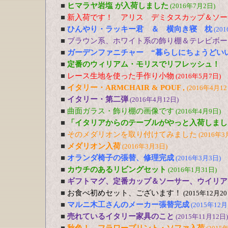
■
ヒマラヤ岩塩 が入荷しました
(2016年7月2日)
■
新入荷です！ アリス デミタスカップ＆ソー
■
ひんやり・ラッキー君 ＆ 横向き寝 枕
(20
■
ブラウン系、ホワイト系の飾り棚＆テレビボー
■
ガーデンファニチャー “暮らしにちょうどい
■
定番のウィリアム・モリスでリフレッシュ！
■
レース生地を使った手作り小物
(2016年5月7日)
■
イタリー・ARMCHAIR & POUF ,
(2016年4月12
■
イタリー・第二弾
(2016年4月12日)
■
曲面ガラス・飾り棚の画像です
(2016年4月9日)
■
「イタリアからのテーブルがやっと入荷しまし
■
そのメダリオンを取り付けてみました
(2016年3
■
メダリオン入荷
(2016年3月3日)
■
オランダ椅子の張替、修理完成
(2016年3月3日)
■
カウチのあるリビングセット
(2016年1月31日)
■
ギフトマグ、定番カップ＆ソーサー、ウイリア
■
お食べ初めセット、ございます！
(2015年12月20
■
マルニ木工さんのメーカー張替完成
(2015年12月
■
売れているイタリー家具のこと
(2015年11月12日)