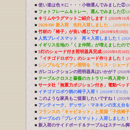
■
使い道は色々に・・・小物選んでみました②
(
■
フォトフレーム＆トレー、選んでみました①
(
■
キリムやラグマットご紹介します！
(2020年10月
■
2020AW 新入荷 先行入荷しました…
(2020年9
■
竹材の「椅子」が良い感じです
(2020年9月10日)
■
人気プレイスマット 再々入荷しました！
(20
■
イギリス生地の「くま仲間」が増えましたので
■
5灯のシェード付き照明器具完成
(2020年8月28日
■
「イチゴドロボウ」のシェード作りました！
(
■
シンプルなアイアン照明を「モリス・シェード
■
ガレコレクションの照明器具はいかが？
(2020
■
テーブルクロスと薔薇のカトラリー再入荷中！
■
サータ社「無重力ポジション付き」電動ベッド
■
イチゴドロボウ柄の椅子入荷！
(2020年7月31日)
■
このような家具もご提案したいですね！
(2020
■
アンティーク、デッサン・マネキンの支え台を
■
フランスの「キャビネット」と英国「子供椅子
■
テーブルの「プレイスマット」入荷しました！
■
新入荷のサイドボード＆テーブルはスチール脚