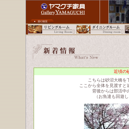
近頃の
こちらは砂沼大橋を
ここから全体を見渡すと
背後からは部活中
（お魚達も回遊し