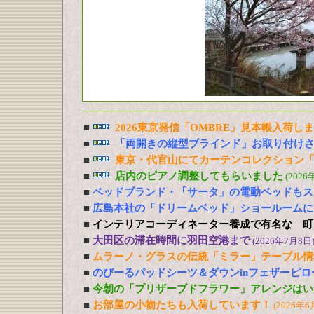
■
2026東京発信「OMBRE」見本帳入荷し
■
「両開きの縦型ブラインド」お取り付け
■
東京・代官山にてカーテンコレクション「
■
店内のピアノ調整してもらいました
(2026
■
ベッドブランド・「サータ」の電動ベッドもス
■
広島本社の「ドリームベッド」ショールームに
■
インテリアコーディネーター養成で有名な 町
■
大田区の滞在時間に羽田空港まで
(2026年7月8日
■
ムラーノ・グラスの伝統「ミラー」テーブル情
■
のびーるパッドシーツ＆ダウンinフェザーピ
■
今朝の「プリザーブドフラワー」アレンジはい
■
お部屋の小物たちも入荷しています！
(2026年6