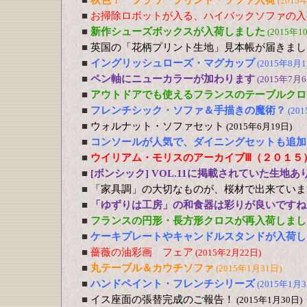
■
秋色！ フラワープリント・ソファ入荷
(2015
■
お掃除ロボットが入る、ハイバックソファの入
■
新作シューズボックスが入荷しました
(2015年1
■
英国の「花柄プリント生地」見本帳が届きまし
■
イングリッシュローズ・マグカップ
(2015年8月1
■
ペン軸にニューカラーが加わります
(2015年7月6
■
アウトドアでも使えるフランスのテーブルクロ
■
フレンチシック・ソファ＆手描きの魔術？
(20
■
ウォルナット・ソファセット
(2015年6月19日)
■
コンソールが人気で、ダイニングセットも追加
■
ウイリアム・モリスのアーカイブⅢ（２０１５
■
[ボンシック] VOL.11に掲載されていた生地あ
■
「家具調」の大切なものが、桜材で出来ていま
■
「ゆずりは工房」の和食器は彩りが良いですね
■
フランスの円形・長方形クロスが再入荷しまし
■
ケーキプレートやキャンドルスタンドが入荷し
■
薔薇の油彩画 フェア
(2015年2月22日)
■
丸テーブル＆カウチソファ
(2015年1月31日)
■
ハンドペイント・フレンチシリーズ
(2015年1月3
■
イス座面の張替完成のご報告！
(2015年1月30日)