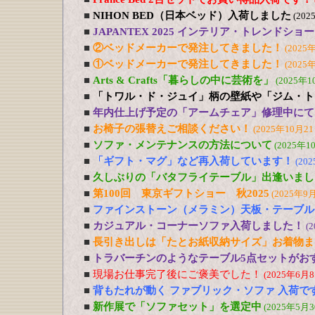
■
NIHON BED（日本ベッド）入荷しました
(202
■
JAPANTEX 2025 インテリア・トレンドショー
■
②ベッドメーカーで発注してきました！
(2025
■
①ベッドメーカーで発注してきました！
(2025
■
Arts & Crafts「暮らしの中に芸術を」
(2025年1
■
「トワル・ド・ジュイ」柄の壁紙や「ジム・ト
■
年内仕上げ予定の「アームチェア」修理中にて
■
お椅子の張替えご相談ください！
(2025年10月21
■
ソファ・メンテナンスの方法について
(2025年1
■
「ギフト・マグ」など再入荷しています！
(20
■
久しぶりの「バタフライテーブル」出逢いまし
■
第100回 東京ギフトショー 秋2025
(2025年9
■
ファインストーン（メラミン）天板・テーブル
■
カジュアル・コーナーソファ入荷しました！
(
■
長引き出しは「たとお紙収納サイズ」お着物ま
■
トラバーチンのようなテーブル5点セットがおす
■
現場お仕事完了後にご褒美でした！
(2025年6月8
■
背もたれが動く ファブリック・ソファ 入荷で
■
新作展で「ソファセット」を選定中
(2025年5月3