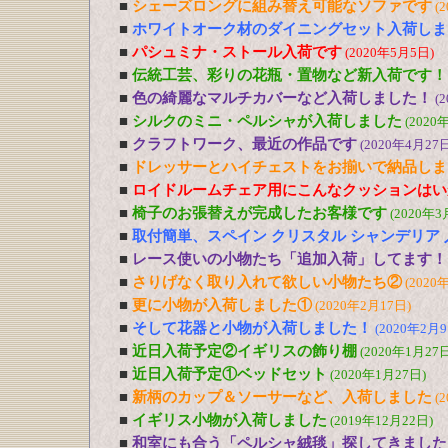
■
シェーズロングに組み替え可能なソファです
(
■
ホワイトオーク材のダイニングセット入荷しま
■
パシュミナ・ストール入荷です
(2020年5月5日)
■
伝統工芸、彩りの花瓶・置物など新入荷です！
■
色の綺麗なマルチカバーなど入荷しました！
(
■
シルクのミニ・ペルシャが入荷しました
(2020
■
クラフトワーク、最近の作品です
(2020年4月27日
■
ドレッサーとハイチェストをお揃いで納品しま
■
ロイドルームチェア用にこんなクッションはい
■
椅子のお張替えが完成したお客様です
(2020年3
■
取付簡単、スペイン クリスタル シャンデリア
■
レース使いの小物たち「追加入荷」してます！
■
さりげなく取り入れて欲しい小物たち②
(2020
■
更に小物が入荷しました①
(2020年2月17日)
■
そして花器と小物が入荷しました！
(2020年2月9
■
近日入荷予定②イギリスの飾り棚
(2020年1月27日
■
近日入荷予定①ベッドセット
(2020年1月27日)
■
新柄のカップ＆ソーサーなど、入荷しました
(
■
イギリス小物が入荷しました
(2019年12月22日)
■
和室にも合う「ペルシャ絨毯」探してきました