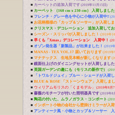
■
カーペットの追加入荷です
(2019年11月15日)
■
カーペット （160 cm x 230 cm） 入荷しました
■
フレンチ・グレー色を中心に小物が入荷中‼
(2
■
お花柄模様の「カップ＆ソーサー」が入荷しま
■
クリスマス・デコレーション 追加入荷してお
■
シーズン・スリッパが入荷しました！
(2019年1
■
早くも「Xmas」デコレーション 入荷中！
(2
■
オゾン発生器「新製品」が出来ました！
(2019
■
MANAS - TEX VOL.17 届いております
(2019年
■
マナテックス 生地見本帳が新しくなります
(
■
鏡面仕上げのダイニングセットが入荷しました
■
英国ガーデンの趣にも（モリスの新作で）
(20
■
「トワルドジュイ」ブルー・シェードが入荷し
■
BLUE & ROSE 「ストーンウェア」入荷しま
■
ウィリアムモリスの「くまモデル」
(2019年8月7
■
薔薇のモチーフが付いた照明器具です
(2019年8
■
陶花の付いた、ムラノガラス・コンポート
(20
■
インポート小物の会社から壁掛けミラーが入荷
■
アンティーク風・小物とカップ＆ソーサー 入