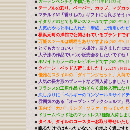
■
ガーデンベンチと小物たち
(2021年10月23日)
■
テーブルの彩り、ペーパー、カップ、マグカッ
■
マチルドM「香りもの」ギフトにも良さそう
(2
■
イタリアのとても良いスツールです
(2021年10月
■
人気のやっと手に入れた「壁紙」ご活用いただ
■
横浜元町の洋館で公開されているブランドです
■
万能スツールは網柄もありですよね
(2021年9月1
■
とてもカッコいい「一人掛け」届きました
(20
■
大子漆の作品でいつか販売会をしたいですね！
■
ホワイトカラーのテレビボードです
(2021年9月1
■
クイーン・ベッド入荷しました！
(2021年8月19日
■
優雅なスタイルの「ダイニングセット」入荷で
■
人気の長方形のプレートなど再入荷しました！
■
フランスの工房作品でおそらく最終入荷になり
■
久しぶりに「ベルギーのコンソール＆サイドテ
■
雰囲気のある「オープン・ブックシェルフ」見
■
国内で「カバーリング・ソファ」作っていただ
■
ドリームベッド社のマットレス3種類入荷しま
■
タイル、タイルのコースターお取り寄せいたし
■
眠るだけではもったいない。心地よく過ごすた