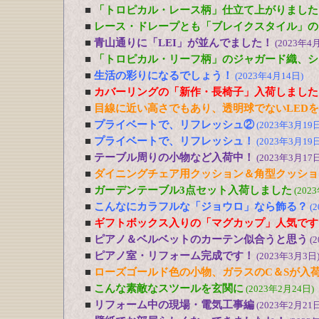
■
「トロピカル・レース柄」仕立て上がりました
■
レース・ドレープとも「ブレイクスタイル」の
■
青山通りに「LEI」が並んでました！
(2023年4
■
「トロピカル・リーフ柄」のジャガード織、シ
■
生活の彩りになるでしょう！
(2023年4月14日)
■
カバーリングの「新作・長椅子」入荷しました
■
目線に近い高さでもあり、透明球でないLED
■
プライベートで、リフレッシュ②
(2023年3月19日
■
プライベートで、リフレッシュ！
(2023年3月19日
■
テーブル周りの小物など入荷中！
(2023年3月17日
■
ダイニングチェア用クッション＆角型クッショ
■
ガーデンテーブル3点セット入荷しました
(202
■
こんなにカラフルな「ジョウロ」なら飾る？
(
■
ギフトボックス入りの「マグカップ」人気です
■
ピアノ＆ベルベットのカーテン似合うと思う
(
■
ピアノ室・リフォーム完成です！
(2023年3月3日
■
ローズゴールド色の小物、ガラスのC＆Sが入
■
こんな素敵なスツールを玄関に
(2023年2月24日)
■
リフォーム中の現場・電気工事編
(2023年2月21日