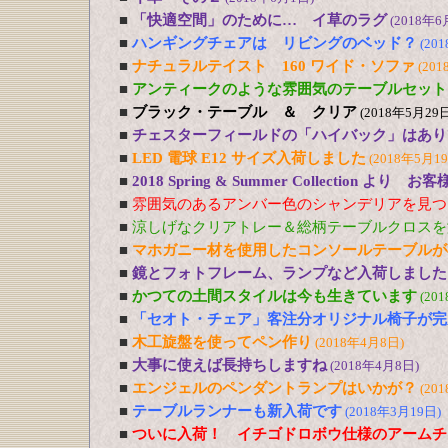
■
「快適空間」のために… イ草のラグ
(2018年6
■
ハンギングチェアは リビングのベッド？
(20
■
ナチュラルテイスト 160 ワイド・ソファ
(201
■
アンティークのような雰囲気のテーブルセット
■
ブラック・テーブル ＆ クリア
(2018年5月29日
■
チェスターフィールドの「ハイバック」はあり
■
LED 電球 E12 サイズ入荷しました
(2018年5月1
■
2018 Spring & Summer Collection より お
■
雰囲気のあるアンバー色のシャンデリアを見つ
■
涼しげなクリアトレー＆総柄テーブルクロスを
■
マホガニー材を使用したコンソールテーブルが
■
鏡とフォトフレーム、ランプなど入荷しました
■
かつての土間スタイルは今も生きています
(20
■
「セオト・チェア」客注分オリジナル椅子が完
■
木工旋盤を使ってペン作り
(2018年4月8日)
■
大事に使えば長持ちしますね
(2018年4月8日)
■
エンジェルのペンダントランプはいかが？
(20
■
テーブルランナーも新入荷です
(2018年3月19日)
■
ついに入荷！ イチゴドロボウ仕様のアームチ