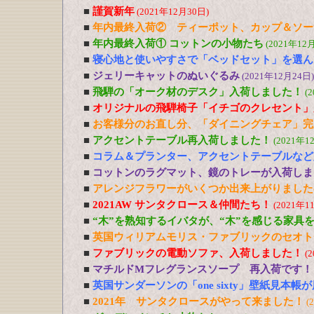
■
謹賀新年
(2021年12月30日)
■
年内最終入荷② ティーポット、カップ＆ソー
■
年内最終入荷① コットンの小物たち
(2021年12
■
寝心地と使いやすさで「ベッドセット」を選ん
■
ジェリーキャットのぬいぐるみ
(2021年12月24日)
■
飛騨の「オーク材のデスク」入荷しました！
(
■
オリジナルの飛騨椅子「イチゴのクレセント」
■
お客様分のお直し分、「ダイニングチェア」完
■
アクセントテーブル再入荷しました！
(2021年1
■
コラム＆プランター、アクセントテーブルなど
■
コットンのラグマット、鏡のトレーが入荷しま
■
アレンジフラワーがいくつか出来上がりました
■
2021AW サンタクロース＆仲間たち！
(2021年1
■
“木”を熟知するイバタが、“木”を感じる家具
■
英国ウィリアムモリス・ファブリックのセオト
■
ファブリックの電動ソファ、入荷しました！
(
■
マチルドMフレグランスソープ 再入荷です！
■
英国サンダーソンの「one sixty」壁紙見本帳
■
2021年 サンタクロースがやって来ました！
(