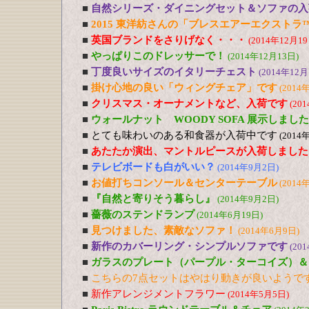
■
自然シリーズ・ダイニングセット＆ソファの入
■
2015 東洋紡さんの「ブレスエアーエクストラ
■
英国ブランドをさりげなく・・・
(2014年12月19
■
やっぱりこのドレッサーで！
(2014年12月13日)
■
丁度良いサイズのイタリーチェスト
(2014年12月
■
掛け心地の良い「ウィングチェア」です
(2014
■
クリスマス・オーナメントなど、入荷です
(20
■
ウォールナット WOODY SOFA 展示しました
■
とても味わいのある和食器が入荷中です
(2014
■
あたたか演出、マントルピースが入荷しました
■
テレビボードも白がいい？
(2014年9月2日)
■
お値打ちコンソール＆センターテーブル
(2014
■
『自然と寄りそう暮らし』
(2014年9月2日)
■
薔薇のステンドランプ
(2014年6月19日)
■
見つけました、素敵なソファ！
(2014年6月9日)
■
新作のカバーリング・シンプルソファです
(20
■
ガラスのプレート（パープル・ターコイズ）＆
■
こちらの7点セットはやはり動きが良いようで
■
新作アレンジメントフラワー
(2014年5月5日)