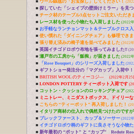
■
ウール絨毯の「お宝探し」してください！
(20
■
探していた「シェイプの壁掛けミラー」を見つ
■
チーク材のテーブル3点セットご注文いただき
■
レース材を使った小物たち入荷しました
(2022
■
お手軽なランチョンマット＆テーブルクロス入
■
使い慣れた「ダイニングチェア」も修理できま
■
張り替え済みの椅子達を並べてみました
(2022
■
英国イチゴドロボウ布地を張ってみました‼
(2
■
瀬戸市の工房から「飯椀」が届きました
(2022
■
「Rose Bouquet」のシリーズ入荷しました
(20
■
ギフトショー発注分の「マグカップ」入荷中！
■
BRITISH WOOL のティーコジ―
(2022年2月25
■
LONDON POTTERY ティーポット入荷です
(2
■
コットン・クッションのロッキングチェア
(20
■
ミニトレー、ミニダストボックス、ドイリーな
■
こちらの “ティーポット” 再入荷しました！
(2
■
イタリア商材の仕入れで偶然見つけたのですが
■
ブレックファースト、カップ＆ソーサー
(2022
■
イチゴドロボウ柄のギフトに良さそうな小物た
■
新年最初の “ポット” と “カップ” Redute R