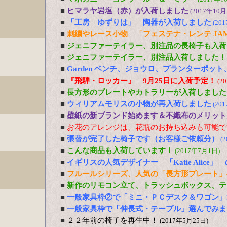
■
ヒマラヤ岩塩（赤）が入荷しました
(2017年10月
■
「工房 ゆずりは」 陶器が入荷しました
(20
■
刺繍やレース小物 「フェステナ・レンテ JA
■
ジェニファーテイラー、別注品の長椅子も入荷
■
ジェニファーテイラー、別注品入荷しました！
■
Garden ベンチ、ジョウロ、プランターポッ
■
『飛騨・ロッカー』 9月25日に入荷予定！
(2
■
長方形のプレートやカトラリーが入荷しました
■
ウィリアムモリスの小物が再入荷しました
(20
■
壁紙の新ブランド始めます＆不織布のメリット
■
お花のアレンジは、花瓶のお持ち込みも可能で
■
張替が完了した椅子です（お客様ご依頼分）
(
■
こんな商品も入荷しています！
(2017年7月1日)
■
イギリスの人気デザイナー 「Katie Alic
■
フルールシリーズ、人気の「長方形プレート」
■
新作のリモコン立て、トラッシュボックス、テ
■
一般家具枠②で「ミニ・ＰＣデスク＆ワゴン」
■
一般家具枠で「伸長式・テーブル」選んでみま
■
２２年前の椅子を再生中！
(2017年5月25日)