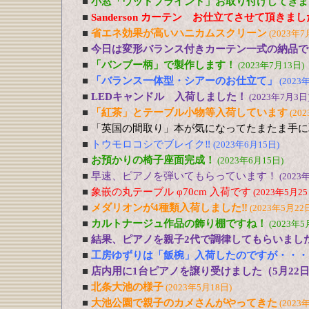
■
小窓「ウッドブラインド」お取り付けしてきま
■
Sanderson カーテン お仕立てさせて頂きま
■
省エネ効果が高いハニカムスクリーン
(2023年7
■
今日は変形バランス付きカーテン一式の納品で
■
「バンブー柄」で製作します！
(2023年7月13日)
■
「バランス一体型・シアーのお仕立て」
(2023
■
LEDキャンドル 入荷しました！
(2023年7月3日
■
「紅茶」とテーブル小物等入荷しています
(20
■
「英国の間取り」本が気になってたまたま手に
■
トウモロコシでブレイク‼
(2023年6月15日)
■
お預かりの椅子座面完成！
(2023年6月15日)
■
早速、ピアノを弾いてもらっています！
(2023
■
象嵌の丸テーブル φ70cm 入荷です
(2023年5月25
■
メダリオンが4種類入荷しました‼
(2023年5月22
■
カルトナージュ作品の飾り棚ですね！
(2023年5
■
結果、ピアノを親子2代で調律してもらいまし
■
工房ゆずりは「飯椀」入荷したのですが・・・
■
店内用に1台ピアノを譲り受けました（5月22
■
北条大池の様子
(2023年5月18日)
■
大池公園で親子のカメさんがやってきた
(2023