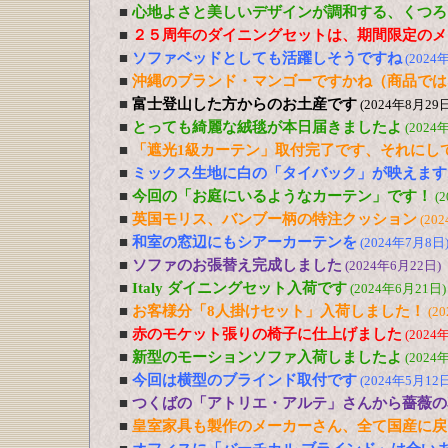
■
心地よさと美しいデザインが調和する、くつろ
■
２５周年のダイニングセットは、期間限定のメ
■
ソファベッドとしても活躍しそうですね
(2024
■
沖縄のブランド・マンゴーですかね（商品では
■
富士登山した方からのお土産です
(2024年8月29日
■
とっても綺麗な絨毯が本日届きましたよ
(2024
■
「遮光1級カーテン」取付完了です、それにし
■
ミックス生地に白の「タイバック」が映えます
■
今回の「お庭にいるようなカーテン」です！
(
■
英国モリス、バンブー柄の特注クッション
(20
■
和室の窓辺にもシアーカーテンを
(2024年7月8日
■
ソファのお張替え完成しました
(2024年6月22日)
■
Italy ダイニングセット入荷です
(2024年6月21日)
■
お客様分「8人掛けセット」入荷しました！
(2
■
赤のモケット張りの椅子に仕上げました
(2024
■
新型のモーションソファ入荷しましたよ
(2024
■
今回は横型のブラインド取付です
(2024年5月12日
■
つくばの「アトリエ・アルテ」さんから薔薇の
■
皇室家具も製作のメーカーさん、全て国産に戻