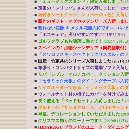
■
「ミュージックスタンド」限定入荷しました
(
■
定番の「スリッパ」さんが入荷しました！
(20
■
紐付きシートクッション（ベージュ色）入荷し
■
新作のギフト・マグカップシリーズ入荷しまし
■
割れない花器 ＆ メタル花器入荷です
(2021年2月
■
「ボスチェア」座りやすいです
(2021年2月5日)
■
ゴルフクラブもお洒落に魅せて！
(2021年2月5日
■
スペインの１点物シャンデリア（簡易型取付）
■
「スワロフスキースペクトラクリスタル」のラ
■
国産・竹家具のシリーズ入荷しました
(2021年2
■
布張り・コンパクトサイズの電動ソファ入荷し
■
リバーシブル・マルチカバー、クッション入荷
■
「セラミック天板」のダイニングテーブル入荷
■
サイズオーダーできる「セラミック天板」のダ
■
ウォールナット材の椅子にカバーを付けてみま
■
長く使える「ベッドセット」入荷しました！
(
■
ボルドーの「サンタクロース」とLEDキャン
■
早速、デコレーションしていただきました
(20
■
クリスマス飾りのコーナーです！
(2020年11月14
■
HIDAKAGU ブランドのユニーク・ダイニン