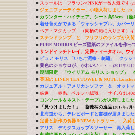
■
スツールは ブラウン×PINKが一番人気です
(2
■
ジェニファーテイラー、小物入荷しました
(20
■
カウンター・ハイチェア、シート高58cm （
■
着せ替えができる「ウォッシャブル、カバーリ
■
ペア・マグカップ （同柄の箱に入ります）ギ
■
ステンドランプ と フリフリのランプが入荷
■
PURE MORRIS ビーズ壁紙のファイルを作
■
サンドイッチトレイ、定番ティータオル、ウイ
■
ピュア モリス 「いちご泥棒・刺繍」 クッシ
■
黄色のジョウロが、かわいい・・・
(2017年3月2
■
期間限定 「ウイリアム モリス ショップ」 
■
英国の LINEN TEA TOWEL & NOTE, Loacker
■
カジュアル・アメリカンソファ ＆ オットマ
■
厳選 「赤系、ペルシャ絨毯」 サイズは140cm
■
コンソール＆ネスト・テーブルが入荷しました
■
「見つけました！」 薔薇柄の逸品
(2017年2月4
■
北海道から、テレビボードと書棚が届きました
■
定番と新作の食器＆NEWカトラリー、 入荷
■
アリス デミタスカップ＆ソーサー 再入荷し
■
刺繍絵画＆クッションが入荷しました（ネコの