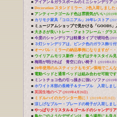
■
アイアン＆ガラスボールのミニシャンデリア
(
■
Decoration スタンドミラー、2色入荷しました
■
アンティークゴールド色は雰囲気がいい
(2019
■
カリモク家具「コロニアル」20年レストア
(20
■
ミュージアムショップで見かける「GOODS」
■
大きさが良いトレー・フォトフレーム・グラス
■
今度のシャンデリアは軽量タイプで琥珀色
(20
■
３灯シャンデリアは、ピンク色のガラス飾り付
■
オーバル・ミラーの納品事例になりますが・・
■
ウイリアムモリス新作・先ずはテキスタイル見
■
梅雨が明ければ 青空に白い椅子！
(2019年6月1
■
20年使用のルスティックもモダン張地でこん
■
電動ベッドと通常ベッドは組み合わせ可能です
■
ミントチョコ色の引っ掻きに強いソファ
(2019
■
ホワイト木部の長椅子＆テーブル 入荷しまし
■
英国生地のベア
(2019年4月26日)
■
ミドルハイのカウンター用に！
(2019年4月26日)
■
涼しげなブルー・ブレードの椅子が入荷しまし
■
やっぱりクリスタル＆ゴールドのシャンデリア
■
鳥かごのようなデザインは、集う場所にも良さ