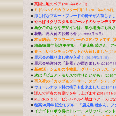
■
英国生地のベア
(2019年4月26日)
■
ミドルハイのカウンター用に！
(2019年4月26日)
■
涼しげなブルー・ブレードの椅子が入荷しまし
■
やっぱりクリスタル＆ゴールドのシャンデリア
■
鳥かごのようなデザインは、集う場所にも良さ
■
花瓶、再入荷のお知らせ
(2019年3月29日)
■
本日納品、フラワーグレーの２Pソファです（
■
穂高50周年 記念モデル 「鹿児島 睦さん」
■
春らしいランチョンマットが入荷しました
(20
■
展示会の掘り出し物が入荷！
(2019年3月1日)
■
展示会発注分の「花器」が届きました
(2019年3
■
新生活・シェルの小物皿、グリーンガラス、フ
■
次は「ピュア・モリスで作りたいかも」
(2019
■
再入荷の「カップ＆ソーサー、スプーン）、グ
■
ウォールナット材の椅子も出来ました
(2019年1
■
謹んで新春のお慶びを申し上げます
(2019年1月3
■
MORRIS ＆㏇ ピンパネル布地はベアーズに
■
穂高50周年 記念モデル 「鹿児島 睦さん」
■
イチゴドロボウ柄のトレー、スリッパ、マット