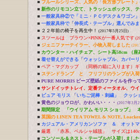
■
フルールシリーズ、人気の「長方形プレート」
■
新作のリモコン立て、トラッシュボックス、テ
■
一般家具枠②で「ミニ・ＰＣデスク＆ワゴン」
■
一般家具枠で「伸長式・テーブル」選んでみま
■
２２年前の椅子を再生中！
(2017年5月25日)
■
スツールは ブラウン×PINKが一番人気です
(2
■
ジェニファーテイラー、小物入荷しました
(20
■
カウンター・ハイチェア、シート高58cm （
■
着せ替えができる「ウォッシャブル、カバーリ
■
ペア・マグカップ （同柄の箱に入ります）ギ
■
ステンドランプ と フリフリのランプが入荷
■
PURE MORRIS ビーズ壁紙のファイルを作
■
サンドイッチトレイ、定番ティータオル、ウイ
■
ピュア モリス 「いちご泥棒・刺繍」 クッシ
■
黄色のジョウロが、かわいい・・・
(2017年3月2
■
期間限定 「ウイリアム モリス ショップ」 
■
英国の LINEN TEA TOWEL & NOTE, Loacker
■
カジュアル・アメリカンソファ ＆ オットマ
■
厳選 「赤系、ペルシャ絨毯」 サイズは140cm
■
コンソール＆ネスト・テーブルが入荷しました