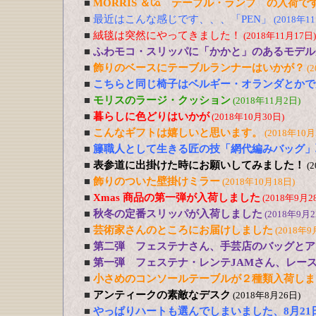
■
MORRIS ＆㏇ テーブル・ランプ の入荷で
■
最近はこんな感じです、、、「PEN」
(2018年1
■
絨毯は突然にやってきました！
(2018年11月17日)
■
ふわモコ・スリッパに「かかと」のあるモデル
■
飾りのベースにテーブルランナーはいかが？
(
■
こちらと同じ椅子はベルギー・オランダとかで
■
モリスのラージ・クッション
(2018年11月2日)
■
暮らしに色どりはいかが
(2018年10月30日)
■
こんなギフトは嬉しいと思います。
(2018年10月
■
籐職人として生きる匠の技「網代編みバッグ」
■
表参道に出掛けた時にお願いしてみました！
(
■
飾りのついた壁掛けミラー
(2018年10月18日)
■
Xmas 商品の第一弾が入荷しました
(2018年9月2
■
秋冬の定番スリッパが入荷しました
(2018年9月2
■
芸術家さんのところにお届けしました
(2018年9
■
第二弾 フェステナさん、手芸店のバッグとア
■
第一弾 フェステナ・レンテJAMさん、レー
■
小さめのコンソールテーブルが２種類入荷しま
■
アンティークの素敵なデスク
(2018年8月26日)
■
やっぱりハートも選んでしまいました、8月21