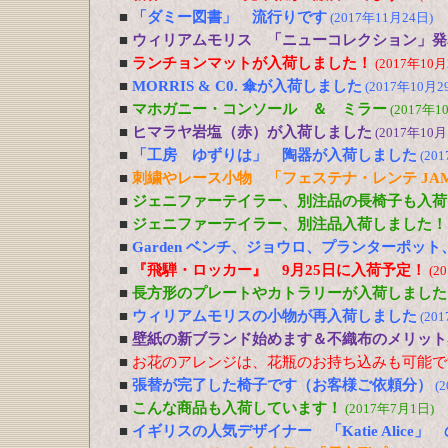
■
「ダミー図書」 流行りです
(2017年11月24日)
■
ウィリアムモリス 「ニューコレクション」発
■
ランチョンマットが入荷しました！
(2017年10月
■
MORRIS & C0. 傘が入荷しました
(2017年10月2
■
マホガニー・コンソール ＆ ミラー
(2017年1
■
ヒマラヤ岩塩（赤）が入荷しました
(2017年10月
■
「工房 ゆずりは」 陶器が入荷しました
(20
■
刺繍やレース小物 「フェステナ・レンテ JA
■
ジェニファーテイラー、別注品の長椅子も入荷
■
ジェニファーテイラー、別注品入荷しました！
■
Garden ベンチ、ジョウロ、プランターポッ
■
『飛騨・ロッカー』 9月25日に入荷予定！
(2
■
長方形のプレートやカトラリーが入荷しました
■
ウィリアムモリスの小物が再入荷しました
(20
■
壁紙の新ブランド始めます＆不織布のメリット
■
お花のアレンジは、花瓶のお持ち込みも可能で
■
張替が完了した椅子です（お客様ご依頼分）
(
■
こんな商品も入荷しています！
(2017年7月1日)
■
イギリスの人気デザイナー 「Katie Alic