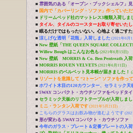
■
雰囲気のある「オープン・ブックシェルフ」見
■
国内で「カバーリング・ソファ」作っていただ
■
ドリームベッド社のマットレス3種類入荷しま
■
タイル、タイルのコースターお取り寄せいたし
■
眠るだけではもったいない。心地よく過ごすた
■
涼しげな透明「花瓶」入荷しました
(2021年6月1
■
New 壁紙「THE QUEEN SQUARE COLL
■
Willow Bough はこんなお色も
(2021年6月15日)
■
New 壁紙 MORRIS & Co. Ben Pentreath
■
MORRIS ROUEN VELVETS
(2021年6月11日)
■
MORRIS のベルベット見本帳が届きました！
(
■
リゾートを意識して “2トーン” ソファを作っ
■
ホワイト木目の120カウンター、セラミック天
■
5WAY コンパクト・カウチソファをベッドタ
■
セラミック天板のリフトテーブルが入荷しまし
■
ミニ・ランタン入荷です
(2021年5月21日)
■
こちらのグラスはお飲み物が進むようです
(20
■
形が変わる 5WAYコンパクト・カウチソファ
■
今年のガラス・プレート＆定番プレートの入荷