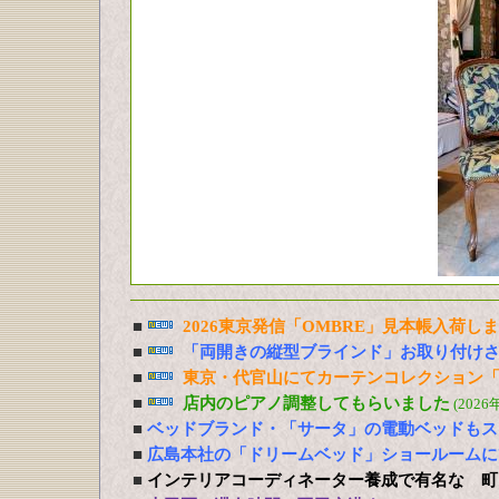
■
2026東京発信「OMBRE」見本帳入荷し
■
「両開きの縦型ブラインド」お取り付け
■
東京・代官山にてカーテンコレクション「
■
店内のピアノ調整してもらいました
(2026
■
ベッドブランド・「サータ」の電動ベッドもス
■
広島本社の「ドリームベッド」ショールームに
■
インテリアコーディネーター養成で有名な 町