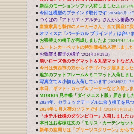
■
新型のモーションソファ入荷しましたよ
(2024
■
今回は横型のブラインド取付です
(2024年5月12日
■
つくばの「アトリエ・アルテ」さんから薔薇の
■
皇室家具も製作のメーカーさん、全て国産に戻
■
オフィスに「バーチカル ブラインド」は合い
■
お張替えの椅子が完成しましたよ
(2024年4月14日
■
ムートンカーペットの特別価格品入荷しました
■
お張替え椅子の様子
(2024年3月29日)
■
淡いローズ色のラグマット＆丸型マットなど入
■
今日は筑西市の方からイチゴパック届きました
■
追加のフォトフレーム＆ミニマット入荷しまし
■
写真立て＆小物も入荷しています
(2024年2月17日
■
本日、ギフト・カップ＆ソーサーなど入荷しま
■
MORRIS 見本帳「ダイジェスト版」届きまし
■
2024年、セラミックテーブルに合う椅子を見
■
2024年１月入荷のソファです！
(2024年1月19日)
■
「ホテル仕様のダウンピロー」入荷しました
(
■
本日はお客様注文の「モリス・カーテンセット
■
新年の窓周りは「プリーツスクリーン」からで