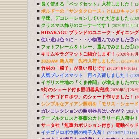
■
長く使える「ベッドセット」入荷しました！
(
■
ボルドーの「サンタクロース」とLEDキャン
■
早速、デコレーションしていただきました
(20
■
クリスマス飾りのコーナーです！
(2020年11月14
■
HIDAKAGU ブランドのユニーク・ダイニン
■
使い道は色々に・・・小物選んでみました②
(
■
フォトフレーム＆トレー、選んでみました①
(
■
キリムやラグマットご紹介します！
(2020年10月
■
2020AW 新入荷 先行入荷しました…
(2020年9
■
竹材の「椅子」が良い感じです
(2020年9月10日)
■
人気プレイスマット 再々入荷しました！
(20
■
イギリス生地の「くま仲間」が増えましたので
■
5灯のシェード付き照明器具完成
(2020年8月28日
■
「イチゴドロボウ」のシェード作りました！
(
■
シンプルなアイアン照明を「モリス・シェード
■
ガレコレクションの照明器具はいかが？
(2020
■
テーブルクロスと薔薇のカトラリー再入荷中！
■
サータ社「無重力ポジション付き」電動ベッド
■
イチゴドロボウ柄の椅子入荷！
(2020年7月31日)