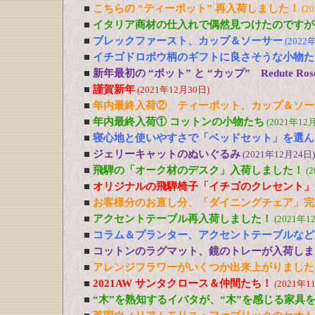
■
こちらの “ティーポット” 再入荷しました！
(2
■
イタリア商材の仕入れで偶然見つけたのですが
■
ブレックファースト、カップ＆ソーサー
(2022
■
イチゴドロボウ柄のギフトに良さそうな小物た
■
新年最初の “ポット” と “カップ” Redute R
■
謹賀新年
(2021年12月30日)
■
年内最終入荷② ティーポット、カップ＆ソー
■
年内最終入荷① コットンの小物たち
(2021年12
■
寝心地と使いやすさで「ベッドセット」を選ん
■
ジェリーキャットのぬいぐるみ
(2021年12月24日)
■
飛騨の「オーク材のデスク」入荷しました！
(
■
オリジナルの飛騨椅子「イチゴのクレセント」
■
お客様分のお直し分、「ダイニングチェア」完
■
アクセントテーブル再入荷しました！
(2021年1
■
コラム＆プランター、アクセントテーブルなど
■
コットンのラグマット、鏡のトレーが入荷しま
■
アレンジフラワーがいくつか出来上がりました
■
2021AW サンタクロース＆仲間たち！
(2021年1
■
“木”を熟知するイバタが、“木”を感じる家具