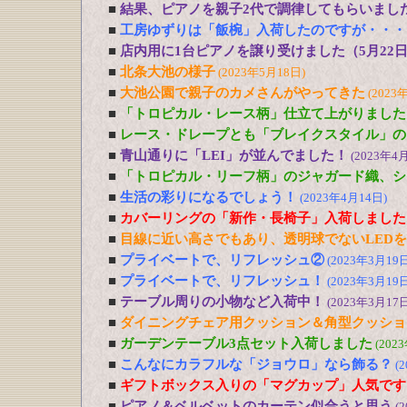
■
結果、ピアノを親子2代で調律してもらいまし
■
工房ゆずりは「飯椀」入荷したのですが・・・
■
店内用に1台ピアノを譲り受けました（5月22
■
北条大池の様子
(2023年5月18日)
■
大池公園で親子のカメさんがやってきた
(2023
■
「トロピカル・レース柄」仕立て上がりました
■
レース・ドレープとも「ブレイクスタイル」の
■
青山通りに「LEI」が並んでました！
(2023年4
■
「トロピカル・リーフ柄」のジャガード織、シ
■
生活の彩りになるでしょう！
(2023年4月14日)
■
カバーリングの「新作・長椅子」入荷しました
■
目線に近い高さでもあり、透明球でないLED
■
プライベートで、リフレッシュ②
(2023年3月19日
■
プライベートで、リフレッシュ！
(2023年3月19日
■
テーブル周りの小物など入荷中！
(2023年3月17日
■
ダイニングチェア用クッション＆角型クッショ
■
ガーデンテーブル3点セット入荷しました
(202
■
こんなにカラフルな「ジョウロ」なら飾る？
(
■
ギフトボックス入りの「マグカップ」人気です
■
ピアノ＆ベルベットのカーテン似合うと思う
(