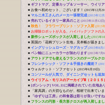
■
ギフトマグ、定番カップ＆ソーサー、ウイリア
■
お食べ初めセット、ございます！
(2015年12月20
■
マルニ木工さんのメーカー張替完成
(2015年12月
■
売れているイタリー家具のこと
(2015年11月12日)
■
秋色！ フラワープリント・ソファ入荷
(2015
■
お掃除ロボットが入る、ハイバックソファの入
■
新作シューズボックスが入荷しました
(2015年1
■
英国の「花柄プリント生地」見本帳が届きまし
■
イングリッシュローズ・マグカップ
(2015年8月1
■
ペン軸にニューカラーが加わります
(2015年7月6
■
アウトドアでも使えるフランスのテーブルクロ
■
フレンチシック・ソファ＆手描きの魔術？
(20
■
ウォルナット・ソファセット
(2015年6月19日)
■
コンソールが人気で、ダイニングセットも追加
■
ウイリアム・モリスのアーカイブⅢ（２０１５
■
[ボンシック] VOL.11に掲載されていた生地あ
■
「家具調」の大切なものが、桜材で出来ていま
■
「ゆずりは工房」の和食器は彩りが良いですね
■
フランスの円形・長方形クロスが再入荷しまし