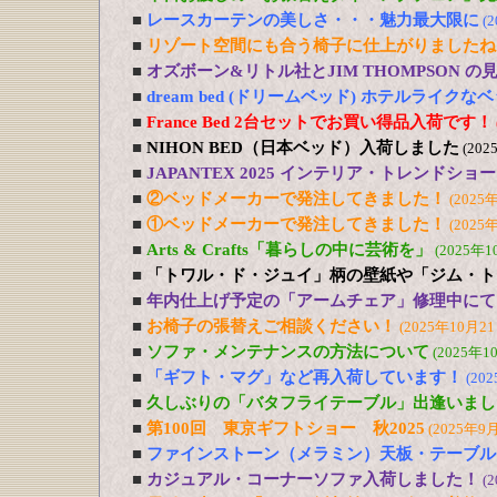
■
レースカーテンの美しさ・・・魅力最大限に
(
■
リゾート空間にも合う椅子に仕上がりましたね
■
オズボーン&リトル社とJIM THOMPSON 
■
dream bed (ドリームベッド) ホテルライ
■
France Bed 2台セットでお買い得品入荷です！
■
NIHON BED（日本ベッド）入荷しました
(202
■
JAPANTEX 2025 インテリア・トレンドショー
■
②ベッドメーカーで発注してきました！
(2025
■
①ベッドメーカーで発注してきました！
(2025
■
Arts & Crafts「暮らしの中に芸術を」
(2025年1
■
「トワル・ド・ジュイ」柄の壁紙や「ジム・ト
■
年内仕上げ予定の「アームチェア」修理中にて
■
お椅子の張替えご相談ください！
(2025年10月21
■
ソファ・メンテナンスの方法について
(2025年1
■
「ギフト・マグ」など再入荷しています！
(20
■
久しぶりの「バタフライテーブル」出逢いまし
■
第100回 東京ギフトショー 秋2025
(2025年9
■
ファインストーン（メラミン）天板・テーブル
■
カジュアル・コーナーソファ入荷しました！
(