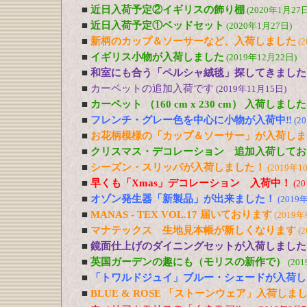
■
近日入荷予定②イギリスの飾り棚
(2020年1月27日
■
近日入荷予定①ベッドセット
(2020年1月27日)
■
新柄のカップ＆ソーサーなど、入荷しました
(
■
イギリス小物が入荷しました
(2019年12月22日)
■
和室にも合う「ペルシャ絨毯」探してきました
■
カーペットの追加入荷です
(2019年11月15日)
■
カーペット （160 cm x 230 cm） 入荷しました
■
フレンチ・グレー色を中心に小物が入荷中‼
(2
■
お花柄模様の「カップ＆ソーサー」が入荷しま
■
クリスマス・デコレーション 追加入荷してお
■
シーズン・スリッパが入荷しました！
(2019年1
■
早くも「Xmas」デコレーション 入荷中！
(2
■
オゾン発生器「新製品」が出来ました！
(2019
■
MANAS - TEX VOL.17 届いております
(2019年
■
マナテックス 生地見本帳が新しくなります
(
■
鏡面仕上げのダイニングセットが入荷しました
■
英国ガーデンの趣にも（モリスの新作で）
(20
■
「トワルドジュイ」ブルー・シェードが入荷し
■
BLUE & ROSE 「ストーンウェア」入荷しま