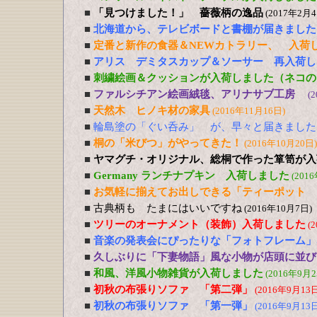
■
「見つけました！」 薔薇柄の逸品
(2017年2月4
■
北海道から、テレビボードと書棚が届きました
■
定番と新作の食器＆NEWカトラリー、 入荷
■
アリス デミタスカップ＆ソーサー 再入荷し
■
刺繍絵画＆クッションが入荷しました（ネコの
■
ファルシチアン絵画絨毯、アリナサブ工房
(
■
天然木 ヒノキ材の家具
(2016年11月16日)
■
輪島塗の「ぐい呑み」 が、早々と届きました
■
桐の「米びつ」がやってきた！
(2016年10月20日)
■
ヤマグチ・オリジナル、総桐で作った箪笥が入
■
Germany ランチナプキン 入荷しました
(201
■
お気軽に揃えてお出しできる「ティーポット 
■
古典柄も たまにはいいですね
(2016年10月7日)
■
ツリーのオーナメント（装飾）入荷しました
(
■
音楽の発表会にぴったりな「フォトフレーム」
■
久しぶりに「下妻物語」風な小物が店頭に並び
■
和風、洋風小物雑貨が入荷しました
(2016年9月2
■
初秋の布張りソファ 「第二弾」
(2016年9月13日
■
初秋の布張りソファ 「第一弾」
(2016年9月13日