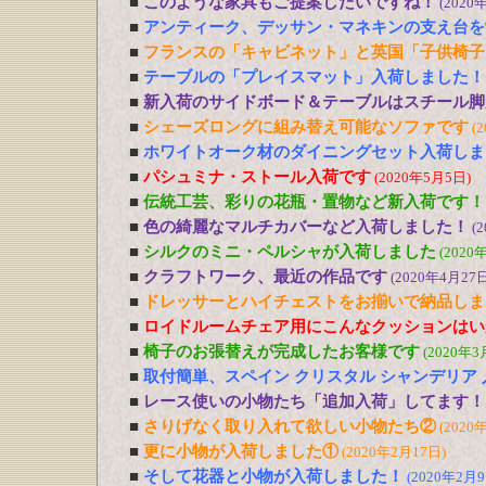
■
このような家具もご提案したいですね！
(2020
■
アンティーク、デッサン・マネキンの支え台を
■
フランスの「キャビネット」と英国「子供椅子
■
テーブルの「プレイスマット」入荷しました！
■
新入荷のサイドボード＆テーブルはスチール脚
■
シェーズロングに組み替え可能なソファです
(
■
ホワイトオーク材のダイニングセット入荷しま
■
パシュミナ・ストール入荷です
(2020年5月5日)
■
伝統工芸、彩りの花瓶・置物など新入荷です！
■
色の綺麗なマルチカバーなど入荷しました！
(
■
シルクのミニ・ペルシャが入荷しました
(2020
■
クラフトワーク、最近の作品です
(2020年4月27日
■
ドレッサーとハイチェストをお揃いで納品しま
■
ロイドルームチェア用にこんなクッションはい
■
椅子のお張替えが完成したお客様です
(2020年3
■
取付簡単、スペイン クリスタル シャンデリア
■
レース使いの小物たち「追加入荷」してます！
■
さりげなく取り入れて欲しい小物たち②
(2020
■
更に小物が入荷しました①
(2020年2月17日)
■
そして花器と小物が入荷しました！
(2020年2月9