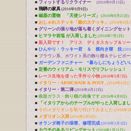
■
フィットするリクライナー
(2016年9月13日)
■
飛騨の家具
(2016年9月9日)
■
磁器の置物 「天使シリーズ」
(2016年8月21日)
■
おしゃれステッキ「銀のステッキ」
(2016年8月2
■
グリーンの張り地が落ち着くダイニングセット
■
ヒマラヤ岩塩 が入荷しました
(2016年7月2日)
■
新入荷です！ アリス デミタスカップ＆ソー
■
ひんやり・ラッキー君 ＆ 横向き寝 枕
(20
■
ブラウン系、ホワイト系の飾り棚＆テレビボー
■
ガーデンファニチャー “暮らしにちょうどい
■
定番のウィリアム・モリスでリフレッシュ！
■
レース生地を使った手作り小物
(2016年5月7日)
■
イタリー・ARMCHAIR & POUF ,
(2016年4月12
■
イタリー・第二弾
(2016年4月12日)
■
曲面ガラス・飾り棚の画像です
(2016年4月9日)
■
「イタリアからのテーブルがやっと入荷しまし
■
そのメダリオンを取り付けてみました
(2016年3
■
メダリオン入荷
(2016年3月3日)
■
オランダ椅子の張替、修理完成
(2016年3月3日)
■
カウチのあるリビングセット
(2016年1月31日)