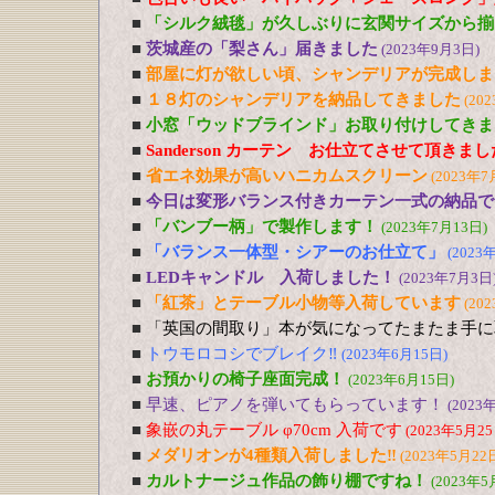
■
「シルク絨毯」が久しぶりに玄関サイズから揃
■
茨城産の「梨さん」届きました
(2023年9月3日)
■
部屋に灯が欲しい頃、シャンデリアが完成しま
■
１８灯のシャンデリアを納品してきました
(20
■
小窓「ウッドブラインド」お取り付けしてきま
■
Sanderson カーテン お仕立てさせて頂きま
■
省エネ効果が高いハニカムスクリーン
(2023年7
■
今日は変形バランス付きカーテン一式の納品で
■
「バンブー柄」で製作します！
(2023年7月13日)
■
「バランス一体型・シアーのお仕立て」
(2023
■
LEDキャンドル 入荷しました！
(2023年7月3日
■
「紅茶」とテーブル小物等入荷しています
(20
■
「英国の間取り」本が気になってたまたま手に
■
トウモロコシでブレイク‼
(2023年6月15日)
■
お預かりの椅子座面完成！
(2023年6月15日)
■
早速、ピアノを弾いてもらっています！
(2023
■
象嵌の丸テーブル φ70cm 入荷です
(2023年5月25
■
メダリオンが4種類入荷しました‼
(2023年5月22
■
カルトナージュ作品の飾り棚ですね！
(2023年5