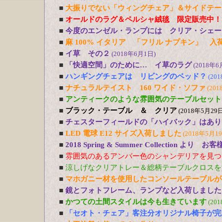
■
大振りでない「ウィングチェア」＆サイドテー
■
オールドのラグ＆ペルシャ絨毯 限定販売中！
■
今度のエンゼル・ランプには クリア・シェー
■
麻 100% イタリア 「フリル ナプキン」 入
■
イ草 その２
(2018年6月1日)
■
「快適空間」のために… イ草のラグ
(2018年6
■
ハンギングチェアは リビングのベッド？
(20
■
ナチュラルテイスト 160 ワイド・ソファ
(201
■
アンティークのような雰囲気のテーブルセット
■
ブラック・テーブル ＆ クリア
(2018年5月29日
■
チェスターフィールドの「ハイバック」はあり
■
LED 電球 E12 サイズ入荷しました
(2018年5月1
■
2018 Spring & Summer Collection より お
■
雰囲気のあるアンバー色のシャンデリアを見つ
■
涼しげなクリアトレー＆総柄テーブルクロスを
■
マホガニー材を使用したコンソールテーブルが
■
鏡とフォトフレーム、ランプなど入荷しました
■
かつての土間スタイルは今も生きています
(20
■
「セオト・チェア」客注分オリジナル椅子が完