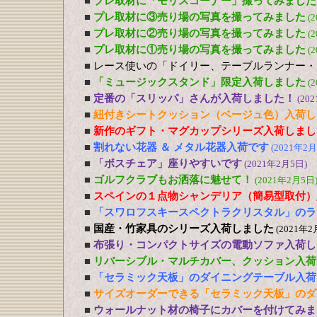
■
プレ取材に「モリスコーナー」撮ってみました
■
プレ取材に③売り場の写真を撮ってみました
(
■
プレ取材に②売り場の写真を撮ってみました
(
■
プレ取材に①売り場の写真を撮ってみました
(
■
レース使いの「ドイリー、テーブルランナー・
■
「ミュージックスタンド」限定入荷しました
(
■
定番の「スリッパ」さんが入荷しました！
(20
■
紐付きシートクッション（ベージュ色）入荷し
■
新作のギフト・マグカップシリーズ入荷しまし
■
割れない花器 ＆ メタル花器入荷です
(2021年2月
■
「ボスチェア」座りやすいです
(2021年2月5日)
■
ゴルフクラブもお洒落に魅せて！
(2021年2月5日
■
スペインの１点物シャンデリア（簡易型取付）
■
「スワロフスキースペクトラクリスタル」のラ
■
国産・竹家具のシリーズ入荷しました
(2021年2
■
布張り・コンパクトサイズの電動ソファ入荷し
■
リバーシブル・マルチカバー、クッション入荷
■
「セラミック天板」のダイニングテーブル入荷
■
サイズオーダーできる「セラミック天板」のダ
■
ウォールナット材の椅子にカバーを付けてみま