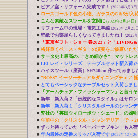
■
ピアノ室・リフォーム完成です！
(2023年3月3日
■
ローズゴールド色の小物、ガラスのC＆Sが入
■
こんな素敵なスツールを玄関に
(2023年2月24日)
■
リフォーム中の現場・電気工事編
(2023年2月21日
■
壁紙でお部屋らしくなってきましたね！
(2023
■
「東京ギフト・ショー 春2023」と「LIVING&DE
■
格好良くベース・ギターの演奏をご披露いただ
■
サータ史上最高の、”きめ細かさ” マットレ
■
LEI レイ・シリーズ テーブルセット新入荷
(
■
ハイスツール（座高）SH740cm 作ってみまし
■
”BOSS” イージーチェア＆ダイニングチェア 
■
とてもベーシックなテーブルセット入荷しまし
■
「アームチェア・フィッシャーマン」と言うそ
■
新年 新入荷２「伝統的なスタイル」はサロン
■
新年 新入荷１「クリスタルボールのシャンデ
■
弊社の「英国ウィローボウ・シェード」の照明
■
午前中の「クリスタル・シャンデリア」で ～20
■
ずっと待っていた「ペーパーナプキン」も入荷
■
年内最終の定番スリッパ入荷です
(2022年12月26