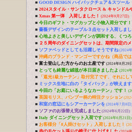
■
GOOD DESIGN ハイバックチェア＆スツー
■
2024スタイル・サンタクロース & キャンド
■
Xmas 第一弾 入荷しました！
(2024年9月27日)
■
今日のギフト・マグカップと小物入荷分です！
■
薔薇デザインのテーブル３点セット入荷しまし
■
心地よさと美しいデザインが調和する、くつろ
■
２５周年のダイニングセットは、期間限定のメ
■
ソファベッドとしても活躍しそうですね
(2024
■
沖縄のブランド・マンゴーですかね（商品では
■
富士登山した方からのお土産です
(2024年8月29日
■
とっても綺麗な絨毯が本日届きましたよ
(2024
■
「遮光1級カーテン」取付完了です、それにし
■
ミックス生地に白の「タイバック」が映えます
■
今回の「お庭にいるようなカーテン」です！
(
■
英国モリス、バンブー柄の特注クッション
(20
■
和室の窓辺にもシアーカーテンを
(2024年7月8日
■
ソファのお張替え完成しました
(2024年6月22日)
■
Italy ダイニングセット入荷です
(2024年6月21日)
■
お客様分「8人掛けセット」入荷しました！
(2
■
赤のモケット張りの椅子に仕上げました
(2024