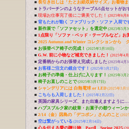
■
長引き出しは「たとお紙収納サイズ」お着物ま
■
トラバーチンのようなテーブル5点セットがおす
■
現場お仕事完了後にご褒美でした！
(2025年6月8
■
背もたれが動く ファブリック・ソファ 入荷で
■
新作展で「ソファセット」を選定中
(2025年5月3
■
1点限り「ソファ・ベッド・テーブルなど」お
■
2025 Autumn and Winter コレクションか
■
お張替ペア椅子の完成！
(2025年5月10日)
■
G.W. 前に小物など補充できました！
(2025年4月
■
定番柄からのお張替え完成しました
(2025年4月3
■
お客様ご注文の鏡台です！
(2025年3月27日)
■
お椅子の準備・仕上げに入ります！
(2025年3月2
■
椅子お直しのことで
(2025年3月17日)
■
シャンデリアには 白熱電球 or LED
(2025年3月1
■
こちらも入荷しました！
(2025年2月22日)
■
英国の家具シリーズ、また出逢えますように…
■
ハプスブルク家の紋章・お菓子の都ウィーンか
■
2/14（金）因島の「デコポン」さんのこと
(202
■
空は繋がっている
(2025年2月14日)
■
心を伝える愛の贈り物 PartⅡ Spring 2025
(2