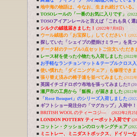
■
綺麗な「ナイン」ウールの絨毯入荷しています
■
地中海の物語は、今なお、生まれ続けている。
■
TOSOレールの「一番のお気に入りです」
(202
■
TOSOアイアンレールと言えば「これも良く選
■
シルクの絨毯届きました！
(2022年7月8日)
■
ウール絨毯の「お宝探し」してください！
(20
■
探していた「シェイプの壁掛けミラー」を見つ
■
チーク材のテーブル3点セットご注文いただき
■
レース材を使った小物たち入荷しました
(2022
■
お手軽なランチョンマット＆テーブルクロス入
■
使い慣れた「ダイニングチェア」も修理できま
■
張り替え済みの椅子達を並べてみました
(2022
■
英国イチゴドロボウ布地を張ってみました‼
(2
■
瀬戸市の工房から「飯椀」が届きました
(2022
■
「Rose Bouquet」のシリーズ入荷しました
(20
■
ギフトショー発注分の「マグカップ」入荷中！
■
BRITISH WOOL のティーコジ―
(2022年2月25
■
LONDON POTTERY ティーポット入荷です
(2
■
コットン・クッションのロッキングチェア
(20
■
ミニトレー、ミニダストボックス、ドイリーな