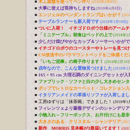
■
木工旋盤を使ってペン作り
(2018年4月8日)
■
大事に使えば長持ちしますね
(2018年4月8日)
■
エンジェルのペンダントランプはいかが？
(20
■
テーブルランナーも新入荷です
(2018年3月19日)
■
ついに入荷！ イチゴドロボウ仕様のアームチ
■
「ミニテーブル」朝食はベッドの上で
(2018年2
■
少しだけ煌びやかなカップ＆ソーサーいかがで
■
イチゴドロボウのコースターやトレーを見つけ
■
CM放送中のパラマウントベッドをご体感くだ
■
「いちご泥棒」の椅子作ります！
(2018年2月10日
■
戌年なので、こんな置物見つけました
(2018年2
■
165 × 95 cm 大理石調のダイニングセットが
■
ファブリック・ソファと白の少し大きめセンタ
■
ポップでレトロなカーペット・コレクション入
■
イタリアンメイドの革張りソファが入荷しまし
■
工房ゆずりは「抹茶碗」できました！
(2018年1
■
フィレンツェより薔薇デザインのシャンデリア
■
小物入れ～フリーボックス、お片付けにも是非
■
大きさのある クリスタル・シャンデリア
(20
■
新作 MORRIS 見本帳が3冊届いてます！
(20