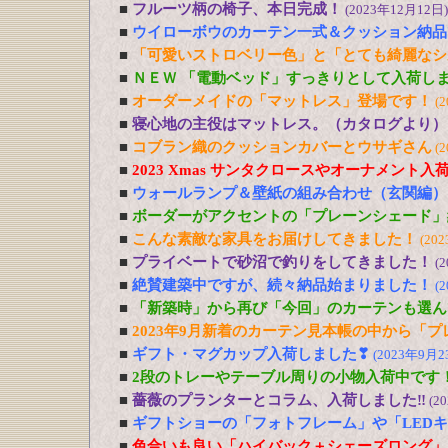
■
フルーツ柄の椅子、本日完成！
(2023年12月12日)
■
ウイローボウのカーテン一式＆クッション納品
■
「可愛いストロベリー色」と「とても綺麗なシ
■
ＮＥＷ 「電動ベッド」すっきりとして入荷し
■
オーダーメイドの「マットレス」登場です！
(
■
寝心地の主役はマットレス。（カタログより）
■
コブラン織のクッションカバーとウサギさん
(
■
2023 Xmas サンタクロースやオーナメント入
■
ウォールランプ＆壁紙の組み合わせ（玄関編）
■
ボーダーがアクセントの「プレーンシェード」
■
こんな素敵な家具をお届けしてきました！
(20
■
プライベートで砂沼で釣りをしてきました！
(
■
絶賛建築中ですが、続々納品始まりました！
(
■
「新築時」から再び「今回」のカーテンも選ん
■
2023年9月新着のカーテン見本帳の中から「
■
ギフト・マグカップ入荷しました❣
(2023年9月2
■
2段のトレーやテーブル周りの小物入荷中です
■
薔薇のプランターとコラム、入荷しました‼
(2
■
ギフトショーの「フォトフレーム」や「LED
■
色合いも良い「ハイバック＋シェーズロング」