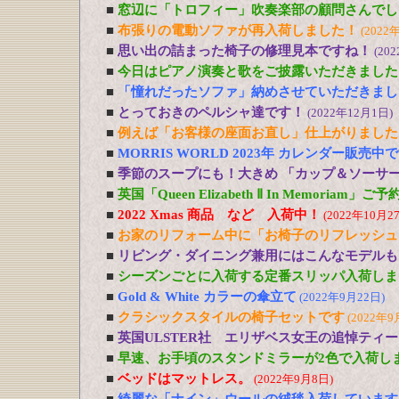
■
窓辺に「トロフィー」吹奏楽部の顧問さんでし
■
布張りの電動ソファが再入荷しました！
(2022
■
思い出の詰まった椅子の修理見本ですね！
(20
■
今日はピアノ演奏と歌をご披露いただきました
■
「憧れだったソファ」納めさせていただきまし
■
とっておきのペルシャ達です！
(2022年12月1日)
■
例えば「お客様の座面お直し」仕上がりました
■
MORRIS WORLD 2023年 カレンダー販売中
■
季節のスープにも！大きめ 「カップ＆ソーサ
■
英国「Queen Elizabeth Ⅱ In Memoriam」
■
2022 Xmas 商品 など 入荷中！
(2022年10月2
■
お家のリフォーム中に「お椅子のリフレッシュ
■
リビング・ダイニング兼用にはこんなモデルも
■
シーズンごとに入荷する定番スリッパ入荷しま
■
Gold & White カラーの傘立て
(2022年9月22日)
■
クラシックスタイルの椅子セットです
(2022年9
■
英国ULSTER社 エリザベス女王の追悼ティ
■
早速、お手頃のスタンドミラーが2色で入荷し
■
ベッドはマットレス。
(2022年9月8日)