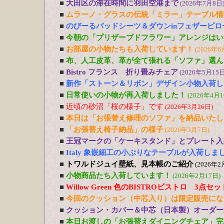
■
大田区の滞在時間に羽田空港まで
(2026年7月8日
■
ムラーノ・グラスの伝統「ミラー」テーブル情
■
のびーるパッドシーツ＆ダウンinフェザーピ
■
今朝の「プリザーブドフラワー」アレンジはい
■
お部屋の小物たちも入荷しています！
(2026年6
■
布、人工皮革、革が全て張れる「ソファ」選ん
■
Bistro フランス 折り畳みチェア
(2026年5月15日
■
新作「ストーン＆リボン」デザイン小物入荷し
■
日常使いの小物が再入荷しました！
(2026年4月1
■
近頃の砂沼「桜の様子」です
(2026年3月26日)
■
本日は「お張替え修理のソファ」を納品いたし
■
「お張替え椅子納品」の様子
(2026年3月7日)
■
王冠マークの「ケーキスタンド」とプレート入
■
Italy 象嵌細工の小ぶりなテーブルが入荷しま
■
トワルドジュイ壁紙、見本帳のご紹介
(2026年2
■
小物商品たち入荷しています！
(2026年2月17日)
■
Willow Green 色のBISTROビストロ 3点
■
今回のクッション（中芯入り）は限定販売にな
■
クッション・カバー＆中芯（日本製）オーダー
■
本日お渡しの「お張替えダイニングチェア」完