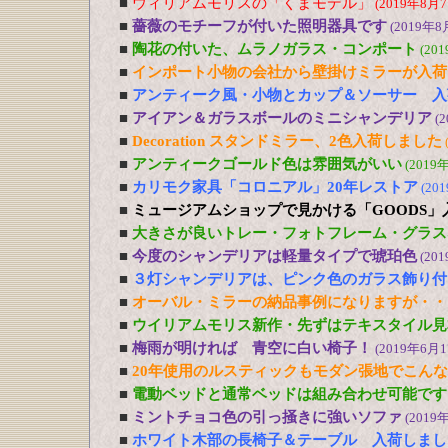
■
ウィリアムモリスの「くまモデル」
(2019年8月7
■
薔薇のモチーフが付いた照明器具です
(2019年8
■
陶花の付いた、ムラノガラス・コンポート
(20
■
インポート小物の会社から壁掛けミラーが入荷
■
アンティーク風・小物とカップ＆ソーサー 入
■
アイアン＆ガラスボールのミニシャンデリア
(
■
Decoration スタンドミラー、2色入荷しました
■
アンティークゴールド色は雰囲気がいい
(2019
■
カリモク家具「コロニアル」20年レストア
(20
■
ミュージアムショップで見かける「GOODS」
■
大きさが良いトレー・フォトフレーム・グラス
■
今度のシャンデリアは軽量タイプで琥珀色
(20
■
３灯シャンデリアは、ピンク色のガラス飾り付
■
オーバル・ミラーの納品事例になりますが・・
■
ウイリアムモリス新作・先ずはテキスタイル見
■
梅雨が明ければ 青空に白い椅子！
(2019年6月1
■
20年使用のルスティックもモダン張地でこん
■
電動ベッドと通常ベッドは組み合わせ可能です
■
ミントチョコ色の引っ掻きに強いソファ
(2019
■
ホワイト木部の長椅子＆テーブル 入荷しまし