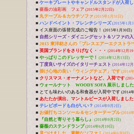
■
ケーキプレートやキャンドルスタンドが入荷し
■
薔薇の油彩画 フェア
(2015年2月22日)
■
丸テーブル＆カウチソファ
(2015年1月31日)
■
ハンドペイント・フレンチシリーズ
(2015年1月3
■
イス座面の張替完成のご報告！
(2015年1月30日)
■
自然シリーズ・ダイニングセット＆ソファの入
■
2015 東洋紡さんの「ブレスエアーエクストラ
■
英国ブランドをさりげなく・・・
(2014年12月19
■
やっぱりこのドレッサーで！
(2014年12月13日)
■
丁度良いサイズのイタリーチェスト
(2014年12月
■
掛け心地の良い「ウィングチェア」です
(2014
■
クリスマス・オーナメントなど、入荷です
(20
■
ウォールナット WOODY SOFA 展示しました
■
とても味わいのある和食器が入荷中です
(2014
■
あたたか演出、マントルピースが入荷しました
■
テレビボードも白がいい？
(2014年9月2日)
■
お値打ちコンソール＆センターテーブル
(2014
■
『自然と寄りそう暮らし』
(2014年9月2日)
■
薔薇のステンドランプ
(2014年6月19日)
■
見つけました、素敵なソファ！
(2014年6月9日)