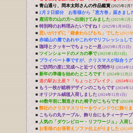
■
青山通り、岡本太郎さんの作品鑑賞
(2025年2月7
■
2月２日節分 お客様から「恵方巻」届きまし
■
鹿沼市の山の方へ出掛けてみました
(2025年2月2
■
特別時のお料理みたいですね！
(2025年1月30日)
■
思いがけずに「鎌倉わらびもち」でした
(2025
■
赤城山の麓であれやこれやでリフレッシュして
■
珈琲とクッキーでちょっと一息
(2025年1月21日)
■
ツインシェードのメカの事で
(2025年1月21日)
■
プライベート事ですが、クリスマスが似合うグ
■
ご訪問の度に完成へと近づく空間作り
(2024年1
■
新年の準備を始めたところです！
(2024年12月22
■
道の駅お土産？「ちょっとブレイク」
(2024年1
■
もう一枚が総柄デザインのこちらです
(2024年1
■
オリジナル絨毯入荷しました
(2024年12月1日)
■
40数年前に製造された椅子がこちらです
(2024
■
弊社のクリスマスツリーをウィンドウに飾りま
■
こちらの丸テーブル、飾り台にもティーテーブ
■
人気の「ダウンピロー・リフワージュ」入荷し
■
お客様のお張替えソファ仕上がりました
(2024