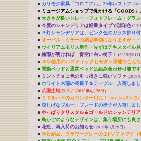
■
カリモク家具「コロニアル」20年レストア
(20
■
ミュージアムショップで見かける「GOODS」
■
大きさが良いトレー・フォトフレーム・グラス
■
今度のシャンデリアは軽量タイプで琥珀色
(20
■
３灯シャンデリアは、ピンク色のガラス飾り付
■
オーバル・ミラーの納品事例になりますが・・
■
ウイリアムモリス新作・先ずはテキスタイル見
■
梅雨が明ければ 青空に白い椅子！
(2019年6月1
■
20年使用のルスティックもモダン張地でこん
■
電動ベッドと通常ベッドは組み合わせ可能です
■
ミントチョコ色の引っ掻きに強いソファ
(2019
■
ホワイト木部の長椅子＆テーブル 入荷しまし
■
英国生地のベア
(2019年4月26日)
■
ミドルハイのカウンター用に！
(2019年4月26日)
■
涼しげなブルー・ブレードの椅子が入荷しまし
■
やっぱりクリスタル＆ゴールドのシャンデリア
■
鳥かごのようなデザインは、集う場所にも良さ
■
花瓶、再入荷のお知らせ
(2019年3月29日)
■
本日納品、フラワーグレーの２Pソファです（