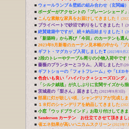
■
ウォールランプ＆壁紙の組み合わせ（玄関編）
■
ボーダーがアクセントの「プレーンシェード」
■
こんな素敵な家具をお届けしてきました！
(20
■
プライベートで砂沼で釣りをしてきました！
(
■
絶賛建築中ですが、続々納品始まりました！
(
■
「新築時」から再び「今回」のカーテンも選ん
■
2023年9月新着のカーテン見本帳の中から「
■
ギフト・マグカップ入荷しました❣
(2023年9月2
■
2段のトレーやテーブル周りの小物入荷中です
■
薔薇のプランターとコラム、入荷しました‼
(2
■
ギフトショーの「フォトフレーム」や「LED
■
色合いも良い「ハイバック＋シェーズロング」
■
「シルク絨毯」が久しぶりに玄関サイズから揃
■
茨城産の「梨さん」届きました
(2023年9月3日)
■
部屋に灯が欲しい頃、シャンデリアが完成しま
■
１８灯のシャンデリアを納品してきました
(20
■
小窓「ウッドブラインド」お取り付けしてきま
■
Sanderson カーテン お仕立てさせて頂きま
■
省エネ効果が高いハニカムスクリーン
(2023年7