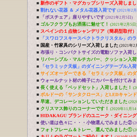
■
新作のギフト・マグカップシリーズ入荷しまし
■
割れない花器 ＆ メタル花器入荷です
(2021年2月
■
「ボスチェア」座りやすいです
(2021年2月5日)
■
ゴルフクラブもお洒落に魅せて！
(2021年2月5日
■
スペインの１点物シャンデリア（簡易型取付）
■
「スワロフスキースペクトラクリスタル」のラ
■
国産・竹家具のシリーズ入荷しました
(2021年2
■
布張り・コンパクトサイズの電動ソファ入荷し
■
リバーシブル・マルチカバー、クッション入荷
■
「セラミック天板」のダイニングテーブル入荷
■
サイズオーダーできる「セラミック天板」のダ
■
ウォールナット材の椅子にカバーを付けてみま
■
長く使える「ベッドセット」入荷しました！
(
■
ボルドーの「サンタクロース」とLEDキャン
■
早速、デコレーションしていただきました
(20
■
クリスマス飾りのコーナーです！
(2020年11月14
■
HIDAKAGU ブランドのユニーク・ダイニン
■
使い道は色々に・・・小物選んでみました②
(
■
フォトフレーム＆トレー、選んでみました①
(
■
キリムやラグマットご紹介します！
(2020年10月