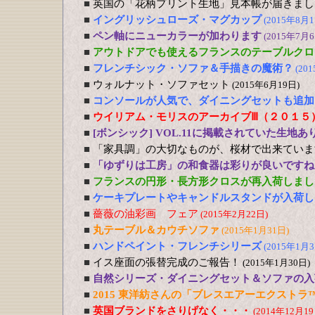
■
英国の「花柄プリント生地」見本帳が届きまし
■
イングリッシュローズ・マグカップ
(2015年8月1
■
ペン軸にニューカラーが加わります
(2015年7月6
■
アウトドアでも使えるフランスのテーブルクロ
■
フレンチシック・ソファ＆手描きの魔術？
(20
■
ウォルナット・ソファセット
(2015年6月19日)
■
コンソールが人気で、ダイニングセットも追加
■
ウイリアム・モリスのアーカイブⅢ（２０１５
■
[ボンシック] VOL.11に掲載されていた生地あ
■
「家具調」の大切なものが、桜材で出来ていま
■
「ゆずりは工房」の和食器は彩りが良いですね
■
フランスの円形・長方形クロスが再入荷しまし
■
ケーキプレートやキャンドルスタンドが入荷し
■
薔薇の油彩画 フェア
(2015年2月22日)
■
丸テーブル＆カウチソファ
(2015年1月31日)
■
ハンドペイント・フレンチシリーズ
(2015年1月3
■
イス座面の張替完成のご報告！
(2015年1月30日)
■
自然シリーズ・ダイニングセット＆ソファの入
■
2015 東洋紡さんの「ブレスエアーエクストラ
■
英国ブランドをさりげなく・・・
(2014年12月19