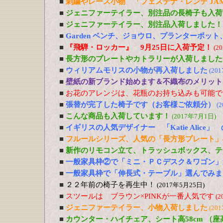
■
刺繍やレース小物 「フェステナ・レンテ JA
■
ジェニファーテイラー、別注品の長椅子も入荷
■
ジェニファーテイラー、別注品入荷しました！
■
Garden ベンチ、ジョウロ、プランターポッ
■
『飛騨・ロッカー』 9月25日に入荷予定！
(2
■
長方形のプレートやカトラリーが入荷しました
■
ウィリアムモリスの小物が再入荷しました
(20
■
壁紙の新ブランド始めます＆不織布のメリット
■
お花のアレンジは、花瓶のお持ち込みも可能で
■
張替が完了した椅子です（お客様ご依頼分）
(
■
こんな商品も入荷しています！
(2017年7月1日)
■
イギリスの人気デザイナー 「Katie Alic
■
フルールシリーズ、人気の「長方形プレート」
■
新作のリモコン立て、トラッシュボックス、テ
■
一般家具枠②で「ミニ・ＰＣデスク＆ワゴン」
■
一般家具枠で「伸長式・テーブル」選んでみま
■
２２年前の椅子を再生中！
(2017年5月25日)
■
スツールは ブラウン×PINKが一番人気です
(2
■
ジェニファーテイラー、小物入荷しました
(20
■
カウンター・ハイチェア、シート高58cm （