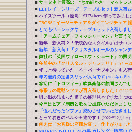
■
サータ史上最高の、”きめ細かさ” マットレ
■
LEI レイ・シリーズ テーブルセット新入荷
(
■
ハイスツール（座高）SH740cm 作ってみまし
■
”BOSS” イージーチェア＆ダイニングチェア 
■
とてもベーシックなテーブルセット入荷しまし
■
「アームチェア・フィッシャーマン」と言うそ
■
新年 新入荷２「伝統的なスタイル」はサロン
■
新年 新入荷１「クリスタルボールのシャンデ
■
弊社の「英国ウィローボウ・シェード」の照明
■
午前中の「クリスタル・シャンデリア」で ～20
■
ずっと待っていた「ペーパーナプキン」も入荷
■
年内最終の定番スリッパ入荷です
(2022年12月26
■
窓辺に「トロフィー」吹奏楽部の顧問さんでし
■
布張りの電動ソファが再入荷しました！
(2022
■
思い出の詰まった椅子の修理見本ですね！
(20
■
今日はピアノ演奏と歌をご披露いただきました
■
「憧れだったソファ」納めさせていただきまし
■
とっておきのペルシャ達です！
(2022年12月1日)
■
例えば「お客様の座面お直し」仕上がりました
■
MORRIS WORLD 2023年 カレンダー販売中