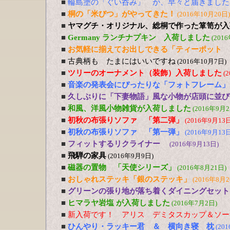
■
輪島塗の「ぐい呑み」 が、早々と届きました
■
桐の「米びつ」がやってきた！
(2016年10月20日)
■
ヤマグチ・オリジナル、総桐で作った箪笥が入
■
Germany ランチナプキン 入荷しました
(201
■
お気軽に揃えてお出しできる「ティーポット 
■
古典柄も たまにはいいですね
(2016年10月7日)
■
ツリーのオーナメント（装飾）入荷しました
(
■
音楽の発表会にぴったりな「フォトフレーム」
■
久しぶりに「下妻物語」風な小物が店頭に並び
■
和風、洋風小物雑貨が入荷しました
(2016年9月2
■
初秋の布張りソファ 「第二弾」
(2016年9月13日
■
初秋の布張りソファ 「第一弾」
(2016年9月13日
■
フィットするリクライナー
(2016年9月13日)
■
飛騨の家具
(2016年9月9日)
■
磁器の置物 「天使シリーズ」
(2016年8月21日)
■
おしゃれステッキ「銀のステッキ」
(2016年8月2
■
グリーンの張り地が落ち着くダイニングセット
■
ヒマラヤ岩塩 が入荷しました
(2016年7月2日)
■
新入荷です！ アリス デミタスカップ＆ソー
■
ひんやり・ラッキー君 ＆ 横向き寝 枕
(20