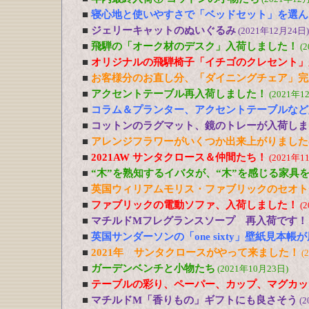
■
寝心地と使いやすさで「ベッドセット」を選ん
■
ジェリーキャットのぬいぐるみ
(2021年12月24日)
■
飛騨の「オーク材のデスク」入荷しました！
(
■
オリジナルの飛騨椅子「イチゴのクレセント」
■
お客様分のお直し分、「ダイニングチェア」完
■
アクセントテーブル再入荷しました！
(2021年1
■
コラム＆プランター、アクセントテーブルなど
■
コットンのラグマット、鏡のトレーが入荷しま
■
アレンジフラワーがいくつか出来上がりました
■
2021AW サンタクロース＆仲間たち！
(2021年1
■
“木”を熟知するイバタが、“木”を感じる家具
■
英国ウィリアムモリス・ファブリックのセオト
■
ファブリックの電動ソファ、入荷しました！
(
■
マチルドMフレグランスソープ 再入荷です！
■
英国サンダーソンの「one sixty」壁紙見本帳
■
2021年 サンタクロースがやって来ました！
(
■
ガーデンベンチと小物たち
(2021年10月23日)
■
テーブルの彩り、ペーパー、カップ、マグカッ
■
マチルドM「香りもの」ギフトにも良さそう
(2