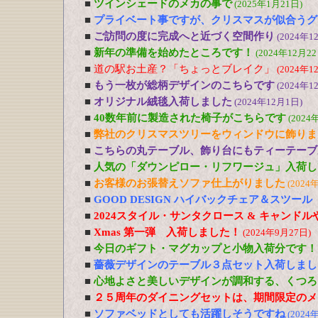
■
ツインシェードのメカの事で
(2025年1月21日)
■
プライベート事ですが、クリスマスが似合うグ
■
ご訪問の度に完成へと近づく空間作り
(2024年1
■
新年の準備を始めたところです！
(2024年12月22
■
道の駅お土産？「ちょっとブレイク」
(2024年1
■
もう一枚が総柄デザインのこちらです
(2024年1
■
オリジナル絨毯入荷しました
(2024年12月1日)
■
40数年前に製造された椅子がこちらです
(2024
■
弊社のクリスマスツリーをウィンドウに飾りま
■
こちらの丸テーブル、飾り台にもティーテーブ
■
人気の「ダウンピロー・リフワージュ」入荷し
■
お客様のお張替えソファ仕上がりました
(2024
■
GOOD DESIGN ハイバックチェア＆スツー
■
2024スタイル・サンタクロース & キャンド
■
Xmas 第一弾 入荷しました！
(2024年9月27日)
■
今日のギフト・マグカップと小物入荷分です！
■
薔薇デザインのテーブル３点セット入荷しまし
■
心地よさと美しいデザインが調和する、くつろ
■
２５周年のダイニングセットは、期間限定のメ
■
ソファベッドとしても活躍しそうですね
(2024