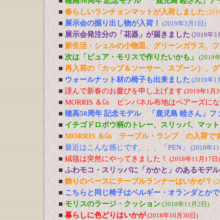
■
穂高50周年 記念モデル 「鹿児島 睦さん」
■
春らしいランチョンマットが入荷しました
(20
■
展示会の掘り出し物が入荷！
(2019年3月1日)
■
展示会発注分の「花器」が届きました
(2019年3
■
新生活・シェルの小物皿、グリーンガラス、フ
■
次は「ピュア・モリスで作りたいかも」
(2019
■
再入荷の「カップ＆ソーサー、スプーン）、グ
■
ウォールナット材の椅子も出来ました
(2019年1
■
謹んで新春のお慶びを申し上げます
(2019年1月3
■
MORRIS ＆㏇ ピンパネル布地はベアーズに
■
穂高50周年 記念モデル 「鹿児島 睦さん」
■
イチゴドロボウ柄のトレー、スリッパ、マット
■
MORRIS ＆㏇ テーブル・ランプ の入荷で
■
最近はこんな感じです、、、「PEN」
(2018年1
■
絨毯は突然にやってきました！
(2018年11月17日)
■
ふわモコ・スリッパに「かかと」のあるモデル
■
飾りのベースにテーブルランナーはいかが？
(
■
こちらと同じ椅子はベルギー・オランダとかで
■
モリスのラージ・クッション
(2018年11月2日)
■
暮らしに色どりはいかが
(2018年10月30日)