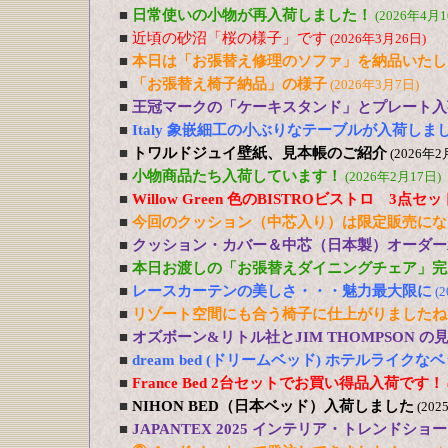
■
日常使いの小物が再入荷しました！
(2026年4月1
■
近頃の砂沼「桜の様子」です
(2026年3月26日)
■
本日は「お張替え修理のソファ」を納品いたし
■
「お張替え椅子納品」の様子
(2026年3月7日)
■
王冠マークの「ケーキスタンド」とプレート入
■
Italy 象嵌細工の小ぶりなテーブルが入荷しま
■
トワルドジュイ壁紙、見本帳のご紹介
(2026年2
■
小物商品たち入荷しています！
(2026年2月17日)
■
Willow Green 色のBISTROビストロ 3点
■
今回のクッション（中芯入り）は限定販売にな
■
クッション・カバー＆中芯（日本製）オーダー
■
本日お渡しの「お張替えダイニングチェア」完
■
レースカーテンの美しさ・・・魅力最大限に
(
■
リゾート空間にも合う椅子に仕上がりましたね
■
オズボーン&リトル社とJIM THOMPSON 
■
dream bed (ドリームベッド) ホテルライ
■
France Bed 2台セットでお買い得品入荷です！
■
NIHON BED（日本ベッド）入荷しました
(202
■
JAPANTEX 2025 インテリア・トレンドショー