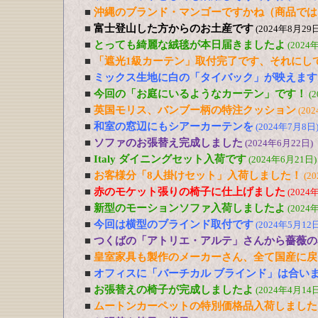
■
沖縄のブランド・マンゴーですかね（商品では
■
富士登山した方からのお土産です
(2024年8月29日
■
とっても綺麗な絨毯が本日届きましたよ
(2024
■
「遮光1級カーテン」取付完了です、それにし
■
ミックス生地に白の「タイバック」が映えます
■
今回の「お庭にいるようなカーテン」です！
(
■
英国モリス、バンブー柄の特注クッション
(20
■
和室の窓辺にもシアーカーテンを
(2024年7月8日
■
ソファのお張替え完成しました
(2024年6月22日)
■
Italy ダイニングセット入荷です
(2024年6月21日)
■
お客様分「8人掛けセット」入荷しました！
(2
■
赤のモケット張りの椅子に仕上げました
(2024
■
新型のモーションソファ入荷しましたよ
(2024
■
今回は横型のブラインド取付です
(2024年5月12日
■
つくばの「アトリエ・アルテ」さんから薔薇の
■
皇室家具も製作のメーカーさん、全て国産に戻
■
オフィスに「バーチカル ブラインド」は合い
■
お張替えの椅子が完成しましたよ
(2024年4月14日
■
ムートンカーペットの特別価格品入荷しました