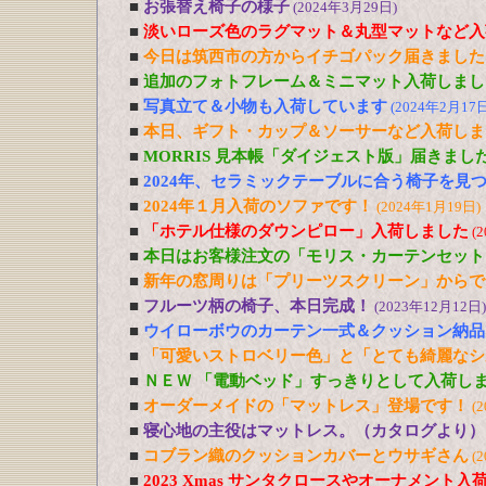
■
お張替え椅子の様子
(2024年3月29日)
■
淡いローズ色のラグマット＆丸型マットなど入
■
今日は筑西市の方からイチゴパック届きました
■
追加のフォトフレーム＆ミニマット入荷しまし
■
写真立て＆小物も入荷しています
(2024年2月17日
■
本日、ギフト・カップ＆ソーサーなど入荷しま
■
MORRIS 見本帳「ダイジェスト版」届きまし
■
2024年、セラミックテーブルに合う椅子を見
■
2024年１月入荷のソファです！
(2024年1月19日)
■
「ホテル仕様のダウンピロー」入荷しました
(
■
本日はお客様注文の「モリス・カーテンセット
■
新年の窓周りは「プリーツスクリーン」からで
■
フルーツ柄の椅子、本日完成！
(2023年12月12日)
■
ウイローボウのカーテン一式＆クッション納品
■
「可愛いストロベリー色」と「とても綺麗なシ
■
ＮＥＷ 「電動ベッド」すっきりとして入荷し
■
オーダーメイドの「マットレス」登場です！
(
■
寝心地の主役はマットレス。（カタログより）
■
コブラン織のクッションカバーとウサギさん
(
■
2023 Xmas サンタクロースやオーナメント入