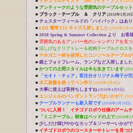
■
ナチュラルテイスト 160 ワイド・ソファ
(201
■
アンティークのような雰囲気のテーブルセット
■
ブラック・テーブル ＆ クリア
(2018年5月29日
■
チェスターフィールドの「ハイバック」はあり
■
LED 電球 E12 サイズ入荷しました
(2018年5月1
■
2018 Spring & Summer Collection より お
■
雰囲気のあるアンバー色のシャンデリアを見つ
■
涼しげなクリアトレー＆総柄テーブルクロスを
■
マホガニー材を使用したコンソールテーブルが
■
鏡とフォトフレーム、ランプなど入荷しました
■
かつての土間スタイルは今も生きています
(20
■
「セオト・チェア」客注分オリジナル椅子が完
■
木工旋盤を使ってペン作り
(2018年4月8日)
■
大事に使えば長持ちしますね
(2018年4月8日)
■
エンジェルのペンダントランプはいかが？
(20
■
テーブルランナーも新入荷です
(2018年3月19日)
■
ついに入荷！ イチゴドロボウ仕様のアームチ
■
「ミニテーブル」朝食はベッドの上で
(2018年2
■
少しだけ煌びやかなカップ＆ソーサーいかがで
■
イチゴドロボウのコースターやトレーを見つけ