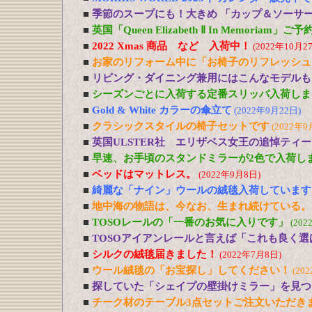
■
季節のスープにも！大きめ 「カップ＆ソーサ
■
英国「Queen Elizabeth Ⅱ In Memoriam」
■
2022 Xmas 商品 など 入荷中！
(2022年10月2
■
お家のリフォーム中に「お椅子のリフレッシュ
■
リビング・ダイニング兼用にはこんなモデルも
■
シーズンごとに入荷する定番スリッパ入荷しま
■
Gold & White カラーの傘立て
(2022年9月22日)
■
クラシックスタイルの椅子セットです
(2022年9
■
英国ULSTER社 エリザベス女王の追悼ティ
■
早速、お手頃のスタンドミラーが2色で入荷し
■
ベッドはマットレス。
(2022年9月8日)
■
綺麗な「ナイン」ウールの絨毯入荷しています
■
地中海の物語は、今なお、生まれ続けている。
■
TOSOレールの「一番のお気に入りです」
(202
■
TOSOアイアンレールと言えば「これも良く選
■
シルクの絨毯届きました！
(2022年7月8日)
■
ウール絨毯の「お宝探し」してください！
(20
■
探していた「シェイプの壁掛けミラー」を見つ
■
チーク材のテーブル3点セットご注文いただき