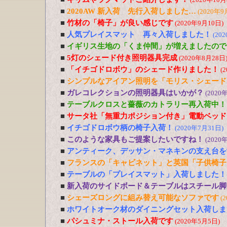
■
2020AW 新入荷 先行入荷しました…
(2020年9
■
竹材の「椅子」が良い感じです
(2020年9月10日)
■
人気プレイスマット 再々入荷しました！
(20
■
イギリス生地の「くま仲間」が増えましたので
■
5灯のシェード付き照明器具完成
(2020年8月28日
■
「イチゴドロボウ」のシェード作りました！
(
■
シンプルなアイアン照明を「モリス・シェード
■
ガレコレクションの照明器具はいかが？
(2020
■
テーブルクロスと薔薇のカトラリー再入荷中！
■
サータ社「無重力ポジション付き」電動ベッド
■
イチゴドロボウ柄の椅子入荷！
(2020年7月31日)
■
このような家具もご提案したいですね！
(2020
■
アンティーク、デッサン・マネキンの支え台を
■
フランスの「キャビネット」と英国「子供椅子
■
テーブルの「プレイスマット」入荷しました！
■
新入荷のサイドボード＆テーブルはスチール脚
■
シェーズロングに組み替え可能なソファです
(
■
ホワイトオーク材のダイニングセット入荷しま
■
パシュミナ・ストール入荷です
(2020年5月5日)