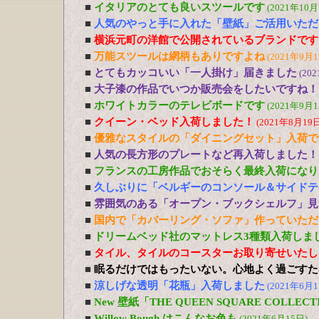
■
イタリアのとても良いスツールです
(2021年10月
■
人気のやっと手に入れた「壁紙」ご活用いただ
■
横浜元町の洋館で公開されているブランドです
■
万能スツールは網柄もありですよね
(2021年9月1
■
とてもカッコいい「一人掛け」届きました
(20
■
大子漆の作品でいつか販売会をしたいですね！
■
ホワイトカラーのテレビボードです
(2021年9月1
■
クイーン・ベッド入荷しました！
(2021年8月19日
■
優雅なスタイルの「ダイニングセット」入荷で
■
人気の長方形のプレートなど再入荷しました！
■
フランスの工房作品でおそらく最終入荷になり
■
久しぶりに「ベルギーのコンソール＆サイドテ
■
雰囲気のある「オープン・ブックシェルフ」見
■
国内で「カバーリング・ソファ」作っていただ
■
ドリームベッド社のマットレス3種類入荷しま
■
タイル、タイルのコースターお取り寄せいたし
■
眠るだけではもったいない。心地よく過ごすた
■
涼しげな透明「花瓶」入荷しました
(2021年6月1
■
New 壁紙「THE QUEEN SQUARE COLL
■
Willow Bough はこんなお色も
(2021年6月15日)