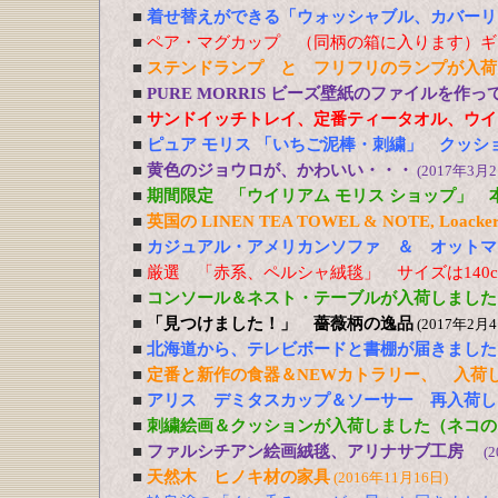
■
着せ替えができる「ウォッシャブル、カバーリ
■
ペア・マグカップ （同柄の箱に入ります）ギ
■
ステンドランプ と フリフリのランプが入荷
■
PURE MORRIS ビーズ壁紙のファイルを作
■
サンドイッチトレイ、定番ティータオル、ウイ
■
ピュア モリス 「いちご泥棒・刺繍」 クッシ
■
黄色のジョウロが、かわいい・・・
(2017年3月2
■
期間限定 「ウイリアム モリス ショップ」 
■
英国の LINEN TEA TOWEL & NOTE, Loacker
■
カジュアル・アメリカンソファ ＆ オットマ
■
厳選 「赤系、ペルシャ絨毯」 サイズは140cm
■
コンソール＆ネスト・テーブルが入荷しました
■
「見つけました！」 薔薇柄の逸品
(2017年2月4
■
北海道から、テレビボードと書棚が届きました
■
定番と新作の食器＆NEWカトラリー、 入荷
■
アリス デミタスカップ＆ソーサー 再入荷し
■
刺繍絵画＆クッションが入荷しました（ネコの
■
ファルシチアン絵画絨毯、アリナサブ工房
(
■
天然木 ヒノキ材の家具
(2016年11月16日)