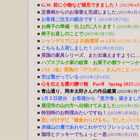
■
G.W. 前に小物など補充できました！
(2025年4月
■
定番柄からのお張替え完成しました
(2025年4月3
■
お客様ご注文の鏡台です！
(2025年3月27日)
■
お椅子の準備・仕上げに入ります！
(2025年3月2
■
椅子お直しのことで
(2025年3月17日)
■
シャンデリアには 白熱電球 or LED
(2025年3月1
■
こちらも入荷しました！
(2025年2月22日)
■
英国の家具シリーズ、また出逢えますように…
■
ハプスブルク家の紋章・お菓子の都ウィーンか
■
2/14（金）因島の「デコポン」さんのこと
(202
■
空は繋がっている
(2025年2月14日)
■
心を伝える愛の贈り物 PartⅡ Spring 2025
(2
■
青山通り、岡本太郎さんの作品鑑賞
(2025年2月7
■
2月２日節分 お客様から「恵方巻」届きまし
■
鹿沼市の山の方へ出掛けてみました
(2025年2月2
■
特別時のお料理みたいですね！
(2025年1月30日)
■
思いがけずに「鎌倉わらびもち」でした
(2025
■
赤城山の麓であれやこれやでリフレッシュして
■
珈琲とクッキーでちょっと一息
(2025年1月21日)