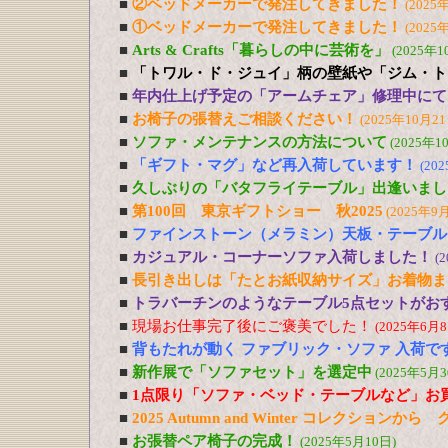
■
②ベッドメーカーで発注してきました！
(2025
■
①ベッドメーカーで発注してきました！
(2025
■
Arts & Crafts「暮らしの中に芸術を」
(2025年1
■
「トワル・ド・ジュイ」柄の壁紙や「ジム・ト
■
年内仕上げ予定の「アームチェア」修理中にて
■
お椅子の張替えご相談ください！
(2025年10月21
■
ソファ・メンテナンスの方法について
(2025年1
■
「ギフト・マグ」など再入荷しています！
(20
■
久しぶりの「バタフライテーブル」出逢いまし
■
第100回 東京ギフトショー 秋2025
(2025年9
■
ファインストーン（メラミン）天板・テーブル
■
カジュアル・コーナーソファ入荷しました！
(
■
長引き出しは「たとお紙収納サイズ」お着物ま
■
トラバーチンのようなテーブル5点セットがおす
■
現場お仕事完了後にご褒美でした！
(2025年6月8
■
背もたれが動く ファブリック・ソファ 入荷で
■
新作展で「ソファセット」を選定中
(2025年5月3
■
1点限り「ソファ・ベッド・テーブルなど」お
■
2025 Autumn and Winter コレクションか
■
お張替ペア椅子の完成！
(2025年5月10日)