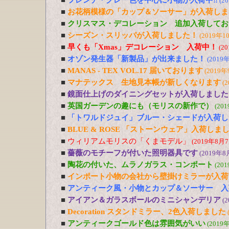
■
フレンチ・グレー色を中心に小物が入荷中‼
(2
■
お花柄模様の「カップ＆ソーサー」が入荷しま
■
クリスマス・デコレーション 追加入荷してお
■
シーズン・スリッパが入荷しました！
(2019年1
■
早くも「Xmas」デコレーション 入荷中！
(2
■
オゾン発生器「新製品」が出来ました！
(2019
■
MANAS - TEX VOL.17 届いております
(2019年
■
マナテックス 生地見本帳が新しくなります
(
■
鏡面仕上げのダイニングセットが入荷しました
■
英国ガーデンの趣にも（モリスの新作で）
(20
■
「トワルドジュイ」ブルー・シェードが入荷し
■
BLUE & ROSE 「ストーンウェア」入荷しま
■
ウィリアムモリスの「くまモデル」
(2019年8月7
■
薔薇のモチーフが付いた照明器具です
(2019年8
■
陶花の付いた、ムラノガラス・コンポート
(20
■
インポート小物の会社から壁掛けミラーが入荷
■
アンティーク風・小物とカップ＆ソーサー 入
■
アイアン＆ガラスボールのミニシャンデリア
(
■
Decoration スタンドミラー、2色入荷しました
■
アンティークゴールド色は雰囲気がいい
(2019