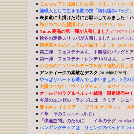
■
こんなギフトは嬉しいと思います。
(2018年10月
■
籐職人として生きる匠の技「網代編みバッグ」
■
表参道に出掛けた時にお願いしてみました！
(
■
飾りのついた壁掛けミラー
(2018年10月18日)
■
Xmas 商品の第一弾が入荷しました
(2018年9月2
■
秋冬の定番スリッパが入荷しました
(2018年9月2
■
芸術家さんのところにお届けしました
(2018年9
■
第二弾 フェステナさん、手芸店のバッグとア
■
第一弾 フェステナ・レンテJAMさん、レー
■
小さめのコンソールテーブルが２種類入荷しま
■
アンティークの素敵なデスク
(2018年8月26日)
■
やっぱりハートも選んでしまいました、8月21
■
大振りでない「ウィングチェア」＆サイドテー
■
オールドのラグ＆ペルシャ絨毯 限定販売中！
■
今度のエンゼル・ランプには クリア・シェー
■
麻 100% イタリア 「フリル ナプキン」 入
■
イ草 その２
(2018年6月1日)
■
「快適空間」のために… イ草のラグ
(2018年6
■
ハンギングチェアは リビングのベッド？
(20