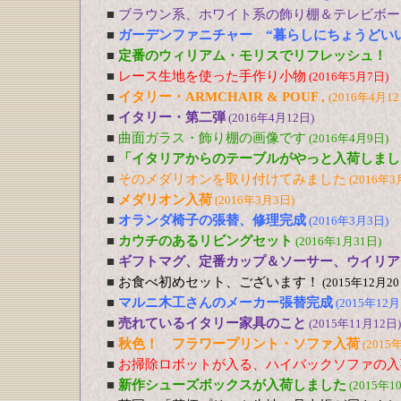
■
ブラウン系、ホワイト系の飾り棚＆テレビボー
■
ガーデンファニチャー “暮らしにちょうどい
■
定番のウィリアム・モリスでリフレッシュ！
■
レース生地を使った手作り小物
(2016年5月7日)
■
イタリー・ARMCHAIR & POUF ,
(2016年4月12
■
イタリー・第二弾
(2016年4月12日)
■
曲面ガラス・飾り棚の画像です
(2016年4月9日)
■
「イタリアからのテーブルがやっと入荷しまし
■
そのメダリオンを取り付けてみました
(2016年3
■
メダリオン入荷
(2016年3月3日)
■
オランダ椅子の張替、修理完成
(2016年3月3日)
■
カウチのあるリビングセット
(2016年1月31日)
■
ギフトマグ、定番カップ＆ソーサー、ウイリア
■
お食べ初めセット、ございます！
(2015年12月20
■
マルニ木工さんのメーカー張替完成
(2015年12月
■
売れているイタリー家具のこと
(2015年11月12日)
■
秋色！ フラワープリント・ソファ入荷
(2015
■
お掃除ロボットが入る、ハイバックソファの入
■
新作シューズボックスが入荷しました
(2015年1