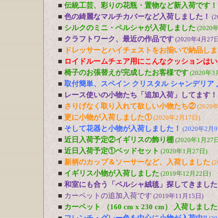
■
伝統工芸、彩りの花瓶・置物など新入荷です！
■
色の綺麗なマルチカバーなど入荷しました！
(
■
シルクのミニ・ペルシャが入荷しました
(2020
■
クラフトワーク、最近の作品です
(2020年4月27日
■
ドレッサーとハイチェストをお揃いで納品しま
■
ロイドルームチェア用にこんなクッションはい
■
椅子のお張替えが完成したお客様です
(2020年3
■
取付簡単、スペイン クリスタル シャンデリア
■
レース使いの小物たち「追加入荷」してます！
■
さりげなく取り入れて欲しい小物たち②
(2020
■
更に小物が入荷しました①
(2020年2月17日)
■
そして花器と小物が入荷しました！
(2020年2月9
■
近日入荷予定②イギリスの飾り棚
(2020年1月27日
■
近日入荷予定①ベッドセット
(2020年1月27日)
■
新柄のカップ＆ソーサーなど、入荷しました
(
■
イギリス小物が入荷しました
(2019年12月22日)
■
和室にも合う「ペルシャ絨毯」探してきました
■
カーペットの追加入荷です
(2019年11月15日)
■
カーペット （160 cm x 230 cm） 入荷しました