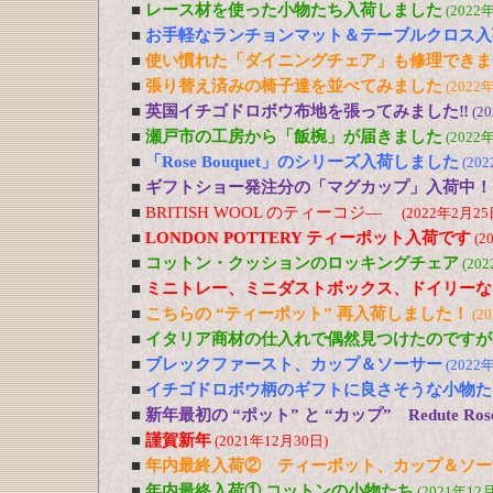
■
レース材を使った小物たち入荷しました
(2022
■
お手軽なランチョンマット＆テーブルクロス入
■
使い慣れた「ダイニングチェア」も修理できま
■
張り替え済みの椅子達を並べてみました
(2022
■
英国イチゴドロボウ布地を張ってみました‼
(2
■
瀬戸市の工房から「飯椀」が届きました
(2022
■
「Rose Bouquet」のシリーズ入荷しました
(20
■
ギフトショー発注分の「マグカップ」入荷中！
■
BRITISH WOOL のティーコジ―
(2022年2月25
■
LONDON POTTERY ティーポット入荷です
(2
■
コットン・クッションのロッキングチェア
(20
■
ミニトレー、ミニダストボックス、ドイリーな
■
こちらの “ティーポット” 再入荷しました！
(2
■
イタリア商材の仕入れで偶然見つけたのですが
■
ブレックファースト、カップ＆ソーサー
(2022
■
イチゴドロボウ柄のギフトに良さそうな小物た
■
新年最初の “ポット” と “カップ” Redute R
■
謹賀新年
(2021年12月30日)
■
年内最終入荷② ティーポット、カップ＆ソー
■
年内最終入荷① コットンの小物たち
(2021年12