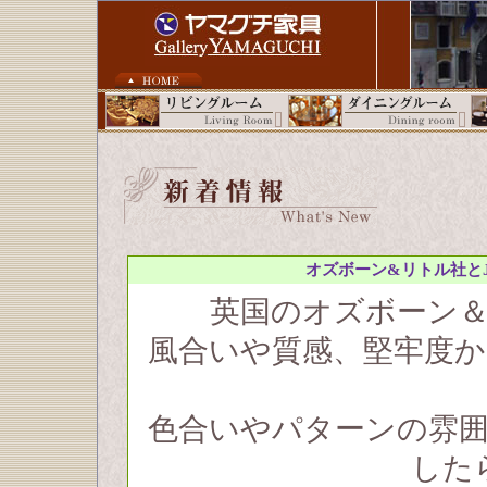
オズボーン&リトル社とJI
英国のオズボーン
風合いや質感、堅牢度
色合いやパターンの雰
した