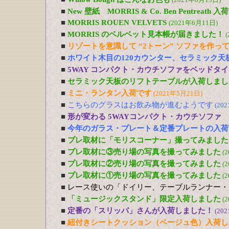
■
New 壁紙 MORRIS & Co. Ben Pentreath
■
MORRIS ROUEN VELVETS
(2021年6月11日)
■
MORRIS のベルベット見本帳が届きました！
(
■
リゾートを意識して “2トーン” ソファを作っ
■
ホワイト木目の120カウンター、セラミック天
■
5WAY コンパクト・カウチソファをベッドタ
■
セラミック天板のリフトテーブルが入荷しまし
■
ミニ・ランタン入荷です
(2021年5月21日)
■
こちらのグラスはお飲み物が進むようです
(20
■
形が変わる 5WAYコンパクト・カウチソファ
■
今年のガラス・プレート＆定番プレートの入荷
■
プレ取材に「モリスコーナー」撮ってみました
■
プレ取材に③売り場の写真を撮ってみました
(
■
プレ取材に②売り場の写真を撮ってみました
(
■
プレ取材に①売り場の写真を撮ってみました
(
■
レース使いの「ドイリー、テーブルランナー・
■
「ミュージックスタンド」限定入荷しました
(
■
定番の「スリッパ」さんが入荷しました！
(20
■
紐付きシートクッション（ベージュ色）入荷し