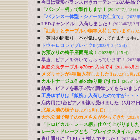
■
今日は変形バランス付きカーテン一式の納品で
■
「バンブー柄」で製作します！
(2023年7月13日)
■
「バランス一体型・シアーのお仕立て」
(2023
■
LEDキャンドル 入荷しました！
(2023年7月3日
■
「紅茶」とテーブル小物等入荷しています
(20
■
「英国の間取り」本が気になってたまたま手に
■
トウモロコシでブレイク‼
(2023年6月15日)
■
お預かりの椅子座面完成！
(2023年6月15日)
■
早速、ピアノを弾いてもらっています！
(2023
■
象嵌の丸テーブル φ70cm 入荷です
(2023年5月25
■
メダリオンが4種類入荷しました‼
(2023年5月22
■
カルトナージュ作品の飾り棚ですね！
(2023年5
■
結果、ピアノを親子2代で調律してもらいまし
■
工房ゆずりは「飯椀」入荷したのですが・・・
■
店内用に1台ピアノを譲り受けました（5月22
■
北条大池の様子
(2023年5月18日)
■
大池公園で親子のカメさんがやってきた
(2023
■
「トロピカル・レース柄」仕立て上がりました
■
レース・ドレープとも「ブレイクスタイル」の
■
青山通りに「LEI」が並んでました！
(2023年4