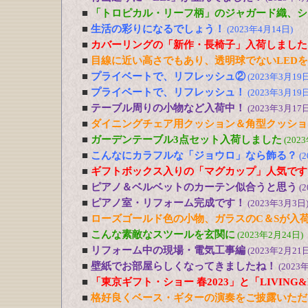
■
「トロピカル・リーフ柄」のジャガード織、シ
■
生活の彩りになるでしょう！
(2023年4月14日)
■
カバーリングの「新作・長椅子」入荷しました
■
目線に近い高さでもあり、透明球でないLED
■
プライベートで、リフレッシュ②
(2023年3月19日
■
プライベートで、リフレッシュ！
(2023年3月19日
■
テーブル周りの小物など入荷中！
(2023年3月17日
■
ダイニングチェア用クッション＆角型クッショ
■
ガーデンテーブル3点セット入荷しました
(202
■
こんなにカラフルな「ジョウロ」なら飾る？
(
■
ギフトボックス入りの「マグカップ」人気です
■
ピアノ＆ベルベットのカーテン似合うと思う
(
■
ピアノ室・リフォーム完成です！
(2023年3月3日
■
ローズゴールド色の小物、ガラスのC＆Sが入
■
こんな素敵なスツールを玄関に
(2023年2月24日)
■
リフォーム中の現場・電気工事編
(2023年2月21日
■
壁紙でお部屋らしくなってきましたね！
(2023
■
「東京ギフト・ショー 春2023」と「LIVING&DE
■
格好良くベース・ギターの演奏をご披露いただ