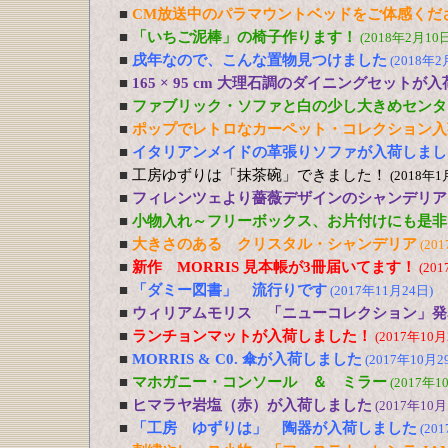
■
CM放送中のパラマウントベッドをご体感くだ
■
「いちご泥棒」の椅子作ります！
(2018年2月10日
■
戌年なので、こんな置物見つけました
(2018年2
■
165 × 95 cm 大理石調のダイニングセットが
■
ファブリック・ソファと白の少し大きめセンタ
■
ポップでレトロなカーペット・コレクション入
■
イタリアンメイドの革張りソファが入荷しまし
■
工房ゆずりは「抹茶碗」できました！
(2018年1
■
フィレンツェより薔薇デザインのシャンデリア
■
小物入れ～フリーボックス、お片付けにも是非
■
大きさのある クリスタル・シャンデリア
(20
■
新作 MORRIS 見本帳が3冊届いてます！
(20
■
「ダミー図書」 流行りです
(2017年11月24日)
■
ウィリアムモリス 「ニューコレクション」発
■
ランチョンマットが入荷しました！
(2017年10月
■
MORRIS & C0. 傘が入荷しました
(2017年10月2
■
マホガニー・コンソール ＆ ミラー
(2017年1
■
ヒマラヤ岩塩（赤）が入荷しました
(2017年10月
■
「工房 ゆずりは」 陶器が入荷しました
(20