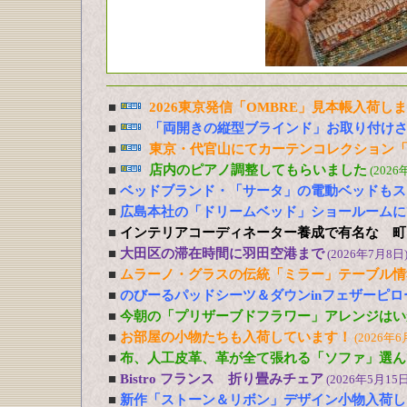
■
2026東京発信「OMBRE」見本帳入荷し
■
「両開きの縦型ブラインド」お取り付け
■
東京・代官山にてカーテンコレクション「
■
店内のピアノ調整してもらいました
(2026
■
ベッドブランド・「サータ」の電動ベッドもス
■
広島本社の「ドリームベッド」ショールームに
■
インテリアコーディネーター養成で有名な 町
■
大田区の滞在時間に羽田空港まで
(2026年7月8日
■
ムラーノ・グラスの伝統「ミラー」テーブル情
■
のびーるパッドシーツ＆ダウンinフェザーピ
■
今朝の「プリザーブドフラワー」アレンジはい
■
お部屋の小物たちも入荷しています！
(2026年6
■
布、人工皮革、革が全て張れる「ソファ」選ん
■
Bistro フランス 折り畳みチェア
(2026年5月15日
■
新作「ストーン＆リボン」デザイン小物入荷し