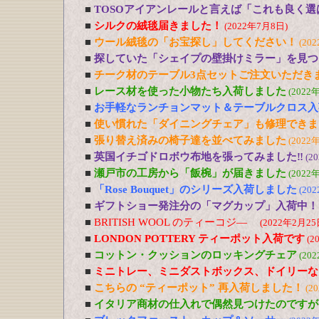
■
TOSOアイアンレールと言えば「これも良く選
■
シルクの絨毯届きました！
(2022年7月8日)
■
ウール絨毯の「お宝探し」してください！
(20
■
探していた「シェイプの壁掛けミラー」を見つ
■
チーク材のテーブル3点セットご注文いただき
■
レース材を使った小物たち入荷しました
(2022
■
お手軽なランチョンマット＆テーブルクロス入
■
使い慣れた「ダイニングチェア」も修理できま
■
張り替え済みの椅子達を並べてみました
(2022
■
英国イチゴドロボウ布地を張ってみました‼
(2
■
瀬戸市の工房から「飯椀」が届きました
(2022
■
「Rose Bouquet」のシリーズ入荷しました
(20
■
ギフトショー発注分の「マグカップ」入荷中！
■
BRITISH WOOL のティーコジ―
(2022年2月25
■
LONDON POTTERY ティーポット入荷です
(2
■
コットン・クッションのロッキングチェア
(20
■
ミニトレー、ミニダストボックス、ドイリーな
■
こちらの “ティーポット” 再入荷しました！
(2
■
イタリア商材の仕入れで偶然見つけたのですが