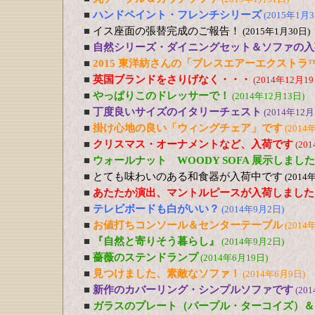
■
ハンドペイント・フレンチシリーズ
(2015年1月3
■
イス座面の張替完成のご報告！
(2015年1月30日)
■
自然シリーズ・ダイニングセット＆ソファの入
■
2015 東洋紡さんの「ブレスエアーエクストラ
■
英国ブランドをさりげなく・・・
(2014年12月19
■
やっぱりこのドレッサーで！
(2014年12月13日)
■
丁度良いサイズのイタリーチェスト
(2014年12月
■
掛け心地の良い「ウィングチェア」です
(2014
■
クリスマス・オーナメントなど、入荷です
(20
■
ウォールナット WOODY SOFA 展示しました
■
とても味わいのある和食器が入荷中です
(2014
■
あたたか演出、マントルピースが入荷しました
■
テレビボードも白がいい？
(2014年9月2日)
■
お値打ちコンソール＆センターテーブル
(2014
■
『自然と寄りそう暮らし』
(2014年9月2日)
■
薔薇のステンドランプ
(2014年6月19日)
■
見つけました、素敵なソファ！
(2014年6月9日)
■
新作のカバーリング・シンプルソファです
(20
■
ガラスのプレート（パープル・ターコイズ）＆