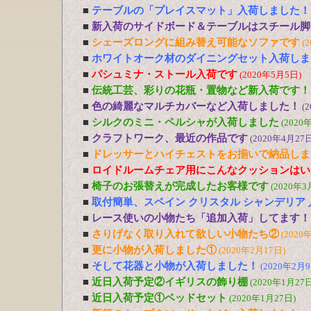
■
テーブルの「プレイスマット」入荷しました！
■
新入荷のサイドボード＆テーブルはスチール脚
■
シェーズロングに組み替え可能なソファです
(
■
ホワイトオーク材のダイニングセット入荷しま
■
パシュミナ・ストール入荷です
(2020年5月5日)
■
伝統工芸、彩りの花瓶・置物など新入荷です！
■
色の綺麗なマルチカバーなど入荷しました！
(
■
シルクのミニ・ペルシャが入荷しました
(2020
■
クラフトワーク、最近の作品です
(2020年4月27日
■
ドレッサーとハイチェストをお揃いで納品しま
■
ロイドルームチェア用にこんなクッションはい
■
椅子のお張替えが完成したお客様です
(2020年3
■
取付簡単、スペイン クリスタル シャンデリア
■
レース使いの小物たち「追加入荷」してます！
■
さりげなく取り入れて欲しい小物たち②
(2020
■
更に小物が入荷しました①
(2020年2月17日)
■
そして花器と小物が入荷しました！
(2020年2月9
■
近日入荷予定②イギリスの飾り棚
(2020年1月27日
■
近日入荷予定①ベッドセット
(2020年1月27日)