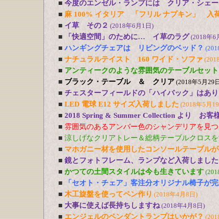
■
今度のエンゼル・ランプには クリア・シェー
■
麻 100% イタリア 「フリル ナプキン」 入
■
イ草 その２
(2018年6月1日)
■
「快適空間」のために… イ草のラグ
(2018年6
■
ハンギングチェアは リビングのベッド？
(20
■
ナチュラルテイスト 160 ワイド・ソファ
(201
■
アンティークのような雰囲気のテーブルセット
■
ブラック・テーブル ＆ クリア
(2018年5月29日
■
チェスターフィールドの「ハイバック」はあり
■
LED 電球 E12 サイズ入荷しました
(2018年5月1
■
2018 Spring & Summer Collection より お
■
雰囲気のあるアンバー色のシャンデリアを見つ
■
涼しげなクリアトレー＆総柄テーブルクロスを
■
マホガニー材を使用したコンソールテーブルが
■
鏡とフォトフレーム、ランプなど入荷しました
■
かつての土間スタイルは今も生きています
(20
■
「セオト・チェア」客注分オリジナル椅子が完
■
木工旋盤を使ってペン作り
(2018年4月8日)
■
大事に使えば長持ちしますね
(2018年4月8日)
■
エンジェルのペンダントランプはいかが？
(20