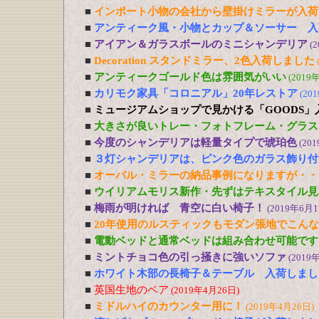
■
インポート小物の会社から壁掛けミラーが入荷
■
アンティーク風・小物とカップ＆ソーサー 入
■
アイアン＆ガラスボールのミニシャンデリア
(
■
Decoration スタンドミラー、2色入荷しました
■
アンティークゴールド色は雰囲気がいい
(2019
■
カリモク家具「コロニアル」20年レストア
(20
■
ミュージアムショップで見かける「GOODS」
■
大きさが良いトレー・フォトフレーム・グラス
■
今度のシャンデリアは軽量タイプで琥珀色
(20
■
３灯シャンデリアは、ピンク色のガラス飾り付
■
オーバル・ミラーの納品事例になりますが・・
■
ウイリアムモリス新作・先ずはテキスタイル見
■
梅雨が明ければ 青空に白い椅子！
(2019年6月1
■
20年使用のルスティックもモダン張地でこん
■
電動ベッドと通常ベッドは組み合わせ可能です
■
ミントチョコ色の引っ掻きに強いソファ
(2019
■
ホワイト木部の長椅子＆テーブル 入荷しまし
■
英国生地のベア
(2019年4月26日)
■
ミドルハイのカウンター用に！
(2019年4月26日)