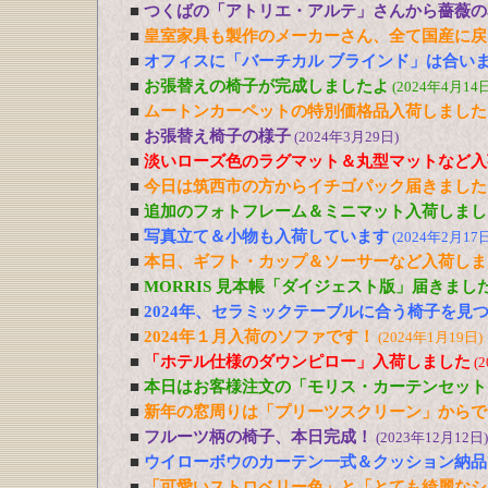
■
つくばの「アトリエ・アルテ」さんから薔薇の
■
皇室家具も製作のメーカーさん、全て国産に戻
■
オフィスに「バーチカル ブラインド」は合い
■
お張替えの椅子が完成しましたよ
(2024年4月14日
■
ムートンカーペットの特別価格品入荷しました
■
お張替え椅子の様子
(2024年3月29日)
■
淡いローズ色のラグマット＆丸型マットなど入
■
今日は筑西市の方からイチゴパック届きました
■
追加のフォトフレーム＆ミニマット入荷しまし
■
写真立て＆小物も入荷しています
(2024年2月17日
■
本日、ギフト・カップ＆ソーサーなど入荷しま
■
MORRIS 見本帳「ダイジェスト版」届きまし
■
2024年、セラミックテーブルに合う椅子を見
■
2024年１月入荷のソファです！
(2024年1月19日)
■
「ホテル仕様のダウンピロー」入荷しました
(
■
本日はお客様注文の「モリス・カーテンセット
■
新年の窓周りは「プリーツスクリーン」からで
■
フルーツ柄の椅子、本日完成！
(2023年12月12日)
■
ウイローボウのカーテン一式＆クッション納品
■
「可愛いストロベリー色」と「とても綺麗なシ