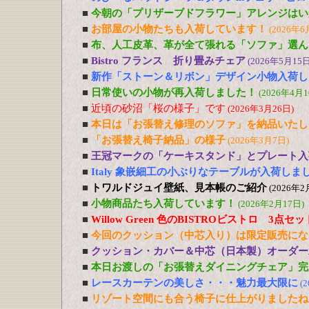
■
今朝の「プリザーブドフラワー」アレンジはい
■
お部屋の小物たちも入荷しています！
(2026年6
■
布、人工皮革、革が全て張れる「ソファ」選ん
■
Bistro フランス 折り畳みチェア
(2026年5月15日
■
新作「ストーン＆リボン」デザイン小物入荷し
■
日常使いの小物が再入荷しました！
(2026年4月1
■
近頃の砂沼「桜の様子」です
(2026年3月26日)
■
本日は「お張替え修理のソファ」を納品いたし
■
「お張替え椅子納品」の様子
(2026年3月7日)
■
王冠マークの「ケーキスタンド」とプレート入
■
Italy 象嵌細工の小ぶりなテーブルが入荷しま
■
トワルドジュイ壁紙、見本帳のご紹介
(2026年2
■
小物商品たち入荷しています！
(2026年2月17日)
■
Willow Green 色のBISTROビストロ 3点
■
今回のクッション（中芯入り）は限定販売にな
■
クッション・カバー＆中芯（日本製）オーダー
■
本日お渡しの「お張替えダイニングチェア」完
■
レースカーテンの美しさ・・・魅力最大限に
(
■
リゾート空間にも合う椅子に仕上がりましたね