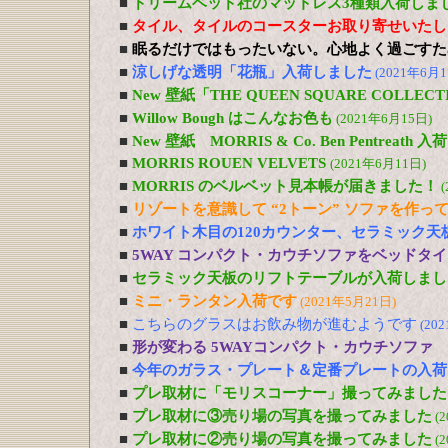
■
ドリームベッド社のマットレス3種類入荷しま
■
タイル、タイルのコースターお取り寄せいたし
■
眠るだけではもったいない。心地よく過ごすた
■
涼しげな透明「花瓶」入荷しました
(2021年6月1
■
New 壁紙「THE QUEEN SQUARE COLL
■
Willow Bough はこんなお色も
(2021年6月15日)
■
New 壁紙 MORRIS & Co. Ben Pentreath
■
MORRIS ROUEN VELVETS
(2021年6月11日)
■
MORRIS のベルベット見本帳が届きました！
(
■
リゾートを意識して “2トーン” ソファを作っ
■
ホワイト木目の120カウンター、セラミック天
■
5WAY コンパクト・カウチソファをベッドタ
■
セラミック天板のリフトテーブルが入荷しまし
■
ミニ・ランタン入荷です
(2021年5月21日)
■
こちらのグラスはお飲み物が進むようです
(20
■
形が変わる 5WAYコンパクト・カウチソファ
■
今年のガラス・プレート＆定番プレートの入荷
■
プレ取材に「モリスコーナー」撮ってみました
■
プレ取材に③売り場の写真を撮ってみました
(
■
プレ取材に②売り場の写真を撮ってみました
(