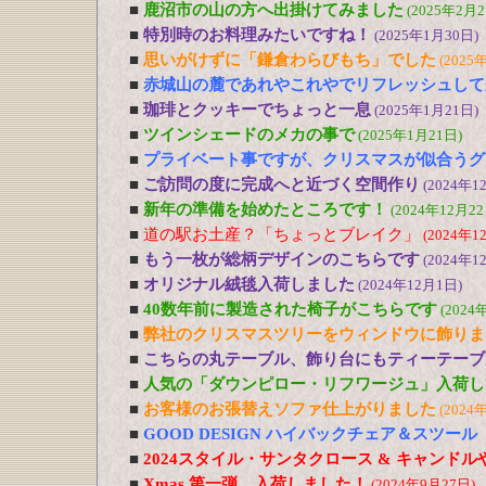
■
鹿沼市の山の方へ出掛けてみました
(2025年2月2
■
特別時のお料理みたいですね！
(2025年1月30日)
■
思いがけずに「鎌倉わらびもち」でした
(2025
■
赤城山の麓であれやこれやでリフレッシュして
■
珈琲とクッキーでちょっと一息
(2025年1月21日)
■
ツインシェードのメカの事で
(2025年1月21日)
■
プライベート事ですが、クリスマスが似合うグ
■
ご訪問の度に完成へと近づく空間作り
(2024年1
■
新年の準備を始めたところです！
(2024年12月22
■
道の駅お土産？「ちょっとブレイク」
(2024年1
■
もう一枚が総柄デザインのこちらです
(2024年1
■
オリジナル絨毯入荷しました
(2024年12月1日)
■
40数年前に製造された椅子がこちらです
(2024
■
弊社のクリスマスツリーをウィンドウに飾りま
■
こちらの丸テーブル、飾り台にもティーテーブ
■
人気の「ダウンピロー・リフワージュ」入荷し
■
お客様のお張替えソファ仕上がりました
(2024
■
GOOD DESIGN ハイバックチェア＆スツー
■
2024スタイル・サンタクロース & キャンド
■
Xmas 第一弾 入荷しました！
(2024年9月27日)