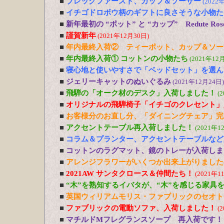
■
ブレックファースト、カップ＆ソーサー
(2022
■
イチゴドロボウ柄のギフトに良さそうな小物た
■
新年最初の “ポット” と “カップ” Redute R
■
謹賀新年
(2021年12月30日)
■
年内最終入荷② ティーポット、カップ＆ソー
■
年内最終入荷① コットンの小物たち
(2021年12
■
寝心地と使いやすさで「ベッドセット」を選ん
■
ジェリーキャットのぬいぐるみ
(2021年12月24日)
■
飛騨の「オーク材のデスク」入荷しました！
(
■
オリジナルの飛騨椅子「イチゴのクレセント」
■
お客様分のお直し分、「ダイニングチェア」完
■
アクセントテーブル再入荷しました！
(2021年1
■
コラム＆プランター、アクセントテーブルなど
■
コットンのラグマット、鏡のトレーが入荷しま
■
アレンジフラワーがいくつか出来上がりました
■
2021AW サンタクロース＆仲間たち！
(2021年1
■
“木”を熟知するイバタが、“木”を感じる家具
■
英国ウィリアムモリス・ファブリックのセオト
■
ファブリックの電動ソファ、入荷しました！
(
■
マチルドMフレグランスソープ 再入荷です！