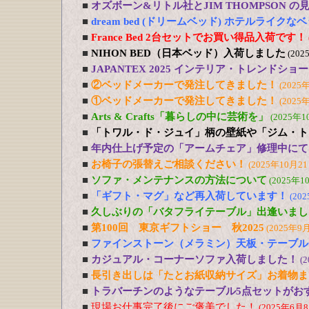
■
オズボーン&リトル社とJIM THOMPSON 
■
dream bed (ドリームベッド) ホテルライ
■
France Bed 2台セットでお買い得品入荷です！
■
NIHON BED（日本ベッド）入荷しました
(202
■
JAPANTEX 2025 インテリア・トレンドショー
■
②ベッドメーカーで発注してきました！
(2025
■
①ベッドメーカーで発注してきました！
(2025
■
Arts & Crafts「暮らしの中に芸術を」
(2025年1
■
「トワル・ド・ジュイ」柄の壁紙や「ジム・ト
■
年内仕上げ予定の「アームチェア」修理中にて
■
お椅子の張替えご相談ください！
(2025年10月21
■
ソファ・メンテナンスの方法について
(2025年1
■
「ギフト・マグ」など再入荷しています！
(20
■
久しぶりの「バタフライテーブル」出逢いまし
■
第100回 東京ギフトショー 秋2025
(2025年9
■
ファインストーン（メラミン）天板・テーブル
■
カジュアル・コーナーソファ入荷しました！
(
■
長引き出しは「たとお紙収納サイズ」お着物ま
■
トラバーチンのようなテーブル5点セットがおす
■
現場お仕事完了後にご褒美でした！
(2025年6月8