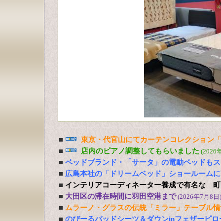
■
東京・代官山にてカーテンコレクション「
■
店内のピアノ調整してもらいました
(2026
■
ベッドブランド・「サータ」の電動ベッドもス
■
広島本社の「ドリームベッド」ショールームに
■
インテリアコーディネーター養成で有名な 町
■
大田区の滞在時間に羽田空港まで
(2026年7月8日
■
ムラーノ・グラスの伝統「ミラー」テーブル情
■
のびーるパッドシーツ＆ダウンinフェザーピ