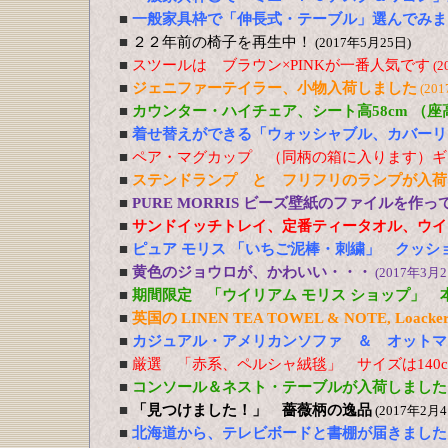
■
一般家具枠で「伸長式・テーブル」選んでみま
■
２２年前の椅子を再生中！
(2017年5月25日)
■
スツールは ブラウン×PINKが一番人気です
(2
■
ジェニファーテイラー、小物入荷しました
(20
■
カウンター・ハイチェア、シート高58cm （
■
着せ替えができる「ウォッシャブル、カバーリ
■
ペア・マグカップ （同柄の箱に入ります）ギ
■
ステンドランプ と フリフリのランプが入荷
■
PURE MORRIS ビーズ壁紙のファイルを作
■
サンドイッチトレイ、定番ティータオル、ウイ
■
ピュア モリス 「いちご泥棒・刺繍」 クッシ
■
黄色のジョウロが、かわいい・・・
(2017年3月2
■
期間限定 「ウイリアム モリス ショップ」 
■
英国の LINEN TEA TOWEL & NOTE, Loacker
■
カジュアル・アメリカンソファ ＆ オットマ
■
厳選 「赤系、ペルシャ絨毯」 サイズは140cm
■
コンソール＆ネスト・テーブルが入荷しました
■
「見つけました！」 薔薇柄の逸品
(2017年2月4
■
北海道から、テレビボードと書棚が届きました