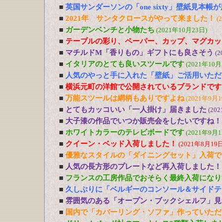
■
英国サンダーソンの「one sixty」壁紙見本帳
■
2021年 サンタクロースがやって来ました！
(
■
ガーデンベンチと小物たち
(2021年10月23日)
■
テーブルの彩り、ペーパー、カップ、マグカッ
■
マチルドM「香りもの」ギフトにも良さそう
(2
■
イタリアのとても良いスツールです
(2021年10月
■
人気のやっと手に入れた「壁紙」ご活用いただ
■
横浜元町の洋館で公開されているブランドです
■
万能スツールは網柄もありですよね
(2021年9月1
■
とてもカッコいい「一人掛け」届きました
(20
■
大子漆の作品でいつか販売会をしたいですね！
■
ホワイトカラーのテレビボードです
(2021年9月1
■
クイーン・ベッド入荷しました！
(2021年8月19日
■
優雅なスタイルの「ダイニングセット」入荷で
■
人気の長方形のプレートなど再入荷しました！
■
フランスの工房作品でおそらく最終入荷になり
■
久しぶりに「ベルギーのコンソール＆サイドテ
■
雰囲気のある「オープン・ブックシェルフ」見
■
国内で「カバーリング・ソファ」作っていただ