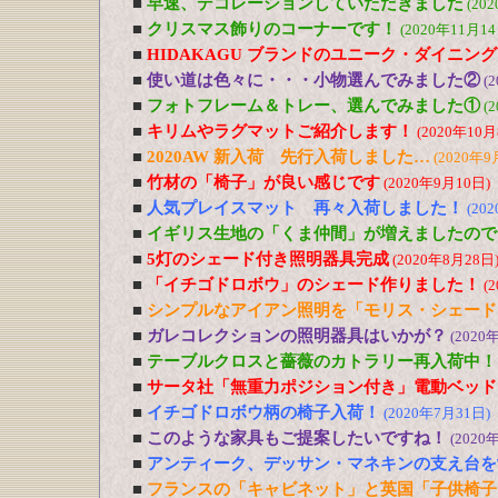
■
早速、デコレーションしていただきました
(20
■
クリスマス飾りのコーナーです！
(2020年11月14
■
HIDAKAGU ブランドのユニーク・ダイニン
■
使い道は色々に・・・小物選んでみました②
(
■
フォトフレーム＆トレー、選んでみました①
(
■
キリムやラグマットご紹介します！
(2020年10月
■
2020AW 新入荷 先行入荷しました…
(2020年9
■
竹材の「椅子」が良い感じです
(2020年9月10日)
■
人気プレイスマット 再々入荷しました！
(20
■
イギリス生地の「くま仲間」が増えましたので
■
5灯のシェード付き照明器具完成
(2020年8月28日
■
「イチゴドロボウ」のシェード作りました！
(
■
シンプルなアイアン照明を「モリス・シェード
■
ガレコレクションの照明器具はいかが？
(2020
■
テーブルクロスと薔薇のカトラリー再入荷中！
■
サータ社「無重力ポジション付き」電動ベッド
■
イチゴドロボウ柄の椅子入荷！
(2020年7月31日)
■
このような家具もご提案したいですね！
(2020
■
アンティーク、デッサン・マネキンの支え台を
■
フランスの「キャビネット」と英国「子供椅子