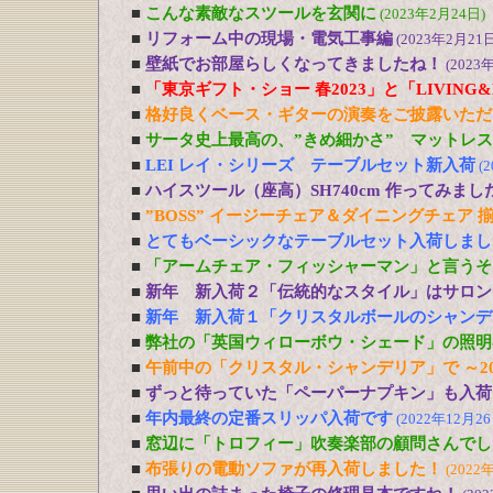
■
こんな素敵なスツールを玄関に
(2023年2月24日)
■
リフォーム中の現場・電気工事編
(2023年2月21日
■
壁紙でお部屋らしくなってきましたね！
(2023
■
「東京ギフト・ショー 春2023」と「LIVING&DE
■
格好良くベース・ギターの演奏をご披露いただ
■
サータ史上最高の、”きめ細かさ” マットレ
■
LEI レイ・シリーズ テーブルセット新入荷
(
■
ハイスツール（座高）SH740cm 作ってみまし
■
”BOSS” イージーチェア＆ダイニングチェア 
■
とてもベーシックなテーブルセット入荷しまし
■
「アームチェア・フィッシャーマン」と言うそ
■
新年 新入荷２「伝統的なスタイル」はサロン
■
新年 新入荷１「クリスタルボールのシャンデ
■
弊社の「英国ウィローボウ・シェード」の照明
■
午前中の「クリスタル・シャンデリア」で ～20
■
ずっと待っていた「ペーパーナプキン」も入荷
■
年内最終の定番スリッパ入荷です
(2022年12月26
■
窓辺に「トロフィー」吹奏楽部の顧問さんでし
■
布張りの電動ソファが再入荷しました！
(2022