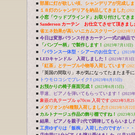
■
部屋に灯が欲しい頃、シャンデリアが完成しま
■
１８灯のシャンデリアを納品してきました
(20
■
小窓「ウッドブラインド」お取り付けしてきま
■
Sanderson カーテン お仕立てさせて頂きま
■
省エネ効果が高いハニカムスクリーン
(2023年7
■
今日は変形バランス付きカーテン一式の納品で
■
「バンブー柄」で製作します！
(2023年7月13日)
■
「バランス一体型・シアーのお仕立て」
(2023
■
LEDキャンドル 入荷しました！
(2023年7月3日
■
「紅茶」とテーブル小物等入荷しています
(20
■
「英国の間取り」本が気になってたまたま手に
■
トウモロコシでブレイク‼
(2023年6月15日)
■
お預かりの椅子座面完成！
(2023年6月15日)
■
早速、ピアノを弾いてもらっています！
(2023
■
象嵌の丸テーブル φ70cm 入荷です
(2023年5月25
■
メダリオンが4種類入荷しました‼
(2023年5月22
■
カルトナージュ作品の飾り棚ですね！
(2023年5
■
結果、ピアノを親子2代で調律してもらいまし
■
工房ゆずりは「飯椀」入荷したのですが・・・