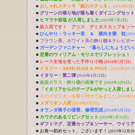
■
おしゃれステッキ「銀のステッキ」
(2016年8月2
■
グリーンの張り地が落ち着くダイニングセット
■
ヒマラヤ岩塩 が入荷しました
(2016年7月2日)
■
新入荷です！ アリス デミタスカップ＆ソー
■
ひんやり・ラッキー君 ＆ 横向き寝 枕
(20
■
ブラウン系、ホワイト系の飾り棚＆テレビボー
■
ガーデンファニチャー “暮らしにちょうどい
■
定番のウィリアム・モリスでリフレッシュ！
■
レース生地を使った手作り小物
(2016年5月7日)
■
イタリー・ARMCHAIR & POUF ,
(2016年4月12
■
イタリー・第二弾
(2016年4月12日)
■
曲面ガラス・飾り棚の画像です
(2016年4月9日)
■
「イタリアからのテーブルがやっと入荷しまし
■
そのメダリオンを取り付けてみました
(2016年3
■
メダリオン入荷
(2016年3月3日)
■
オランダ椅子の張替、修理完成
(2016年3月3日)
■
カウチのあるリビングセット
(2016年1月31日)
■
ギフトマグ、定番カップ＆ソーサー、ウイリア
■
お食べ初めセット、ございます！
(2015年12月20