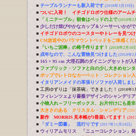
■
テーブルランナーも新入荷です
(2018年3月19日)
■
ついに入荷！ イチゴドロボウ仕様のアームチ
■
「ミニテーブル」朝食はベッドの上で
(2018年2
■
少しだけ煌びやかなカップ＆ソーサーいかがで
■
イチゴドロボウのコースターやトレーを見つけ
■
CM放送中のパラマウントベッドをご体感くだ
■
「いちご泥棒」の椅子作ります！
(2018年2月10日
■
戌年なので、こんな置物見つけました
(2018年2
■
165 × 95 cm 大理石調のダイニングセットが
■
ファブリック・ソファと白の少し大きめセンタ
■
ポップでレトロなカーペット・コレクション入
■
イタリアンメイドの革張りソファが入荷しまし
■
工房ゆずりは「抹茶碗」できました！
(2018年1
■
フィレンツェより薔薇デザインのシャンデリア
■
小物入れ～フリーボックス、お片付けにも是非
■
大きさのある クリスタル・シャンデリア
(20
■
新作 MORRIS 見本帳が3冊届いてます！
(20
■
「ダミー図書」 流行りです
(2017年11月24日)
■
ウィリアムモリス 「ニューコレクション」発