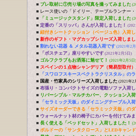
■
プレ取材に①売り場の写真を撮ってみました
(
■
レース使いの「ドイリー、テーブルランナー・
■
「ミュージックスタンド」限定入荷しました
(
■
定番の「スリッパ」さんが入荷しました！
(20
■
紐付きシートクッション（ベージュ色）入荷し
■
新作のギフト・マグカップシリーズ入荷しまし
■
割れない花器 ＆ メタル花器入荷です
(2021年2月
■
「ボスチェア」座りやすいです
(2021年2月5日)
■
ゴルフクラブもお洒落に魅せて！
(2021年2月5日
■
スペインの１点物シャンデリア（簡易型取付）
■
「スワロフスキースペクトラクリスタル」のラ
■
国産・竹家具のシリーズ入荷しました
(2021年2
■
布張り・コンパクトサイズの電動ソファ入荷し
■
リバーシブル・マルチカバー、クッション入荷
■
「セラミック天板」のダイニングテーブル入荷
■
サイズオーダーできる「セラミック天板」のダ
■
ウォールナット材の椅子にカバーを付けてみま
■
長く使える「ベッドセット」入荷しました！
(
■
ボルドーの「サンタクロース」とLEDキャン