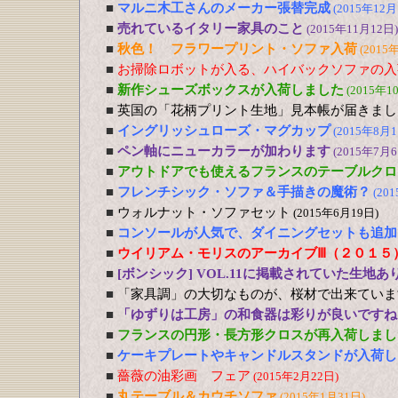
■
マルニ木工さんのメーカー張替完成
(2015年12月
■
売れているイタリー家具のこと
(2015年11月12日)
■
秋色！ フラワープリント・ソファ入荷
(2015
■
お掃除ロボットが入る、ハイバックソファの入
■
新作シューズボックスが入荷しました
(2015年1
■
英国の「花柄プリント生地」見本帳が届きまし
■
イングリッシュローズ・マグカップ
(2015年8月1
■
ペン軸にニューカラーが加わります
(2015年7月6
■
アウトドアでも使えるフランスのテーブルクロ
■
フレンチシック・ソファ＆手描きの魔術？
(20
■
ウォルナット・ソファセット
(2015年6月19日)
■
コンソールが人気で、ダイニングセットも追加
■
ウイリアム・モリスのアーカイブⅢ（２０１５
■
[ボンシック] VOL.11に掲載されていた生地あ
■
「家具調」の大切なものが、桜材で出来ていま
■
「ゆずりは工房」の和食器は彩りが良いですね
■
フランスの円形・長方形クロスが再入荷しまし
■
ケーキプレートやキャンドルスタンドが入荷し
■
薔薇の油彩画 フェア
(2015年2月22日)
■
丸テーブル＆カウチソファ
(2015年1月31日)