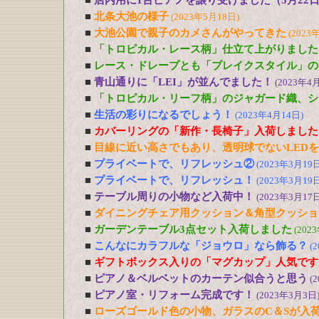
■
店内用に1台ピアノを譲り受けました（5月22
■
北条大池の様子
(2023年5月18日)
■
大池公園で親子のカメさんがやってきた
(2023
■
「トロピカル・レース柄」仕立て上がりました
■
レース・ドレープとも「ブレイクスタイル」の
■
青山通りに「LEI」が並んでました！
(2023年4
■
「トロピカル・リーフ柄」のジャガード織、シ
■
生活の彩りになるでしょう！
(2023年4月14日)
■
カバーリングの「新作・長椅子」入荷しました
■
目線に近い高さでもあり、透明球でないLED
■
プライベートで、リフレッシュ②
(2023年3月19日
■
プライベートで、リフレッシュ！
(2023年3月19日
■
テーブル周りの小物など入荷中！
(2023年3月17日
■
ダイニングチェア用クッション＆角型クッショ
■
ガーデンテーブル3点セット入荷しました
(202
■
こんなにカラフルな「ジョウロ」なら飾る？
(
■
ギフトボックス入りの「マグカップ」人気です
■
ピアノ＆ベルベットのカーテン似合うと思う
(
■
ピアノ室・リフォーム完成です！
(2023年3月3日
■
ローズゴールド色の小物、ガラスのC＆Sが入