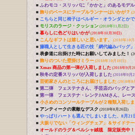
■
ふわモコ・スリッパに「かかと」のあるモデル
■
飾りのベースにテーブルランナーはいかが？
(
■
こちらと同じ椅子はベルギー・オランダとかで
■
モリスのラージ・クッション
(2018年11月2日)
■
暮らしに色どりはいかが
(2018年10月30日)
■
こんなギフトは嬉しいと思います。
(2018年10月
■
籐職人として生きる匠の技「網代編みバッグ」
■
表参道に出掛けた時にお願いしてみました！
(
■
飾りのついた壁掛けミラー
(2018年10月18日)
■
Xmas 商品の第一弾が入荷しました
(2018年9月2
■
秋冬の定番スリッパが入荷しました
(2018年9月2
■
芸術家さんのところにお届けしました
(2018年9
■
第二弾 フェステナさん、手芸店のバッグとア
■
第一弾 フェステナ・レンテJAMさん、レー
■
小さめのコンソールテーブルが２種類入荷しま
■
アンティークの素敵なデスク
(2018年8月26日)
■
やっぱりハートも選んでしまいました、8月21
■
大振りでない「ウィングチェア」＆サイドテー
■
オールドのラグ＆ペルシャ絨毯 限定販売中！