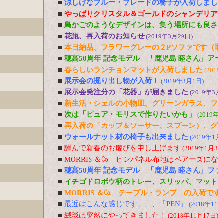
■
涼しげなブルー・ブレードの椅子が入荷しまし
■
やっぱりクリスタル＆ゴールドのシャンデリア
■
鳥かごのようなデザインは、集う場所にも良さ
■
花瓶、再入荷のお知らせ
(2019年3月29日)
■
本日納品、フラワーグレーの２Pソファです（
■
穂高50周年 記念モデル 「鹿児島 睦さん」
■
春らしいランチョンマットが入荷しました
(20
■
展示会の掘り出し物が入荷！
(2019年3月1日)
■
展示会発注分の「花器」が届きました
(2019年3
■
新生活・シェルの小物皿、グリーンガラス、フ
■
次は「ピュア・モリスで作りたいかも」
(2019
■
再入荷の「カップ＆ソーサー、スプーン）、グ
■
ウォールナット材の椅子も出来ました
(2019年1
■
謹んで新春のお慶びを申し上げます
(2019年1月3
■
MORRIS ＆㏇ ピンパネル布地はベアーズに
■
穂高50周年 記念モデル 「鹿児島 睦さん」
■
イチゴドロボウ柄のトレー、スリッパ、マット
■
MORRIS ＆㏇ テーブル・ランプ の入荷で
■
最近はこんな感じです、、、「PEN」
(2018年1
■
絨毯は突然にやってきました！
(2018年11月17日)