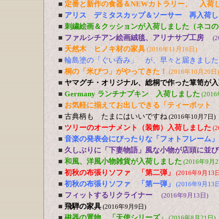
■
定番と新作の食器＆NEWカトラリー、 入荷
■
アリス デミタスカップ＆ソーサー 再入荷し
■
刺繍絵画＆クッションが入荷しました（ネコの
■
ファルシチアン絵画絨毯、アリナサブ工房
(
■
天然木 ヒノキ材の家具
(2016年11月16日)
■
輪島塗の「ぐい呑み」 が、早々と届きました
■
桐の「米びつ」がやってきた！
(2016年10月20日)
■
ヤマグチ・オリジナル、総桐で作った箪笥が入
■
Germany ランチナプキン 入荷しました
(201
■
お気軽に揃えてお出しできる「ティーポット 
■
古典柄も たまにはいいですね
(2016年10月7日)
■
ツリーのオーナメント（装飾）入荷しました
(
■
音楽の発表会にぴったりな「フォトフレーム」
■
久しぶりに「下妻物語」風な小物が店頭に並び
■
和風、洋風小物雑貨が入荷しました
(2016年9月2
■
初秋の布張りソファ 「第二弾」
(2016年9月13日
■
初秋の布張りソファ 「第一弾」
(2016年9月13日
■
フィットするリクライナー
(2016年9月13日)
■
飛騨の家具
(2016年9月9日)
■
磁器の置物 「天使シリーズ」
(2016年8月21日)