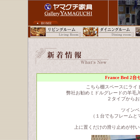
France Be
こちら棚スペースにライ
弊社お勧めミドルグレードの羊毛入
２タイプからお
ツインベ
（１台でもフレームと
上に置くだけの滑り止めが付い