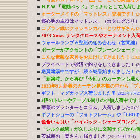
■
ＮＥＷ 「電動ベッド」すっきりとして入荷し
■
オーダーメイドの「マットレス」登場です！
(
■
寝心地の主役はマットレス。（カタログより）
■
コブラン織のクッションカバーとウサギさん
(
■
2023 Xmas サンタクロースやオーナメント入
■
ウォールランプ＆壁紙の組み合わせ（玄関編）
■
ボーダーがアクセントの「プレーンシェード」
■
こんな素敵な家具をお届けしてきました！
(20
■
プライベートで砂沼で釣りをしてきました！
(
■
絶賛建築中ですが、続々納品始まりました！
(
■
「新築時」から再び「今回」のカーテンも選ん
■
2023年9月新着のカーテン見本帳の中から「
■
ギフト・マグカップ入荷しました❣
(2023年9月2
■
2段のトレーやテーブル周りの小物入荷中です
■
薔薇のプランターとコラム、入荷しました‼
(2
■
ギフトショーの「フォトフレーム」や「LED
■
色合いも良い「ハイバック＋シェーズロング」
■
「シルク絨毯」が久しぶりに玄関サイズから揃
■
茨城産の「梨さん」届きました
(2023年9月3日)