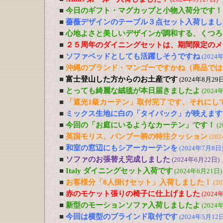
■
今日のギフト・マグカップと小物入荷分です！
■
薔薇デザインのテーブル３点セット入荷しまし
■
心地よさと美しいデザインが調和する、くつろ
■
２５周年のダイニングセットは、期間限定のメ
■
ソファベッドとしても活躍しそうですね
(2024
■
沖縄のブランド・マンゴーですかね（商品では
■
富士登山した方からのお土産です
(2024年8月29日
■
とっても綺麗な絨毯が本日届きましたよ
(2024
■
「遮光1級カーテン」取付完了です、それにし
■
ミックス生地に白の「タイバック」が映えます
■
今回の「お庭にいるようなカーテン」です！
(
■
英国モリス、バンブー柄の特注クッション
(20
■
和室の窓辺にもシアーカーテンを
(2024年7月8日
■
ソファのお張替え完成しました
(2024年6月22日)
■
Italy ダイニングセット入荷です
(2024年6月21日)
■
お客様分「8人掛けセット」入荷しました！
(2
■
赤のモケット張りの椅子に仕上げました
(2024
■
新型のモーションソファ入荷しましたよ
(2024
■
今回は横型のブラインド取付です
(2024年5月12日