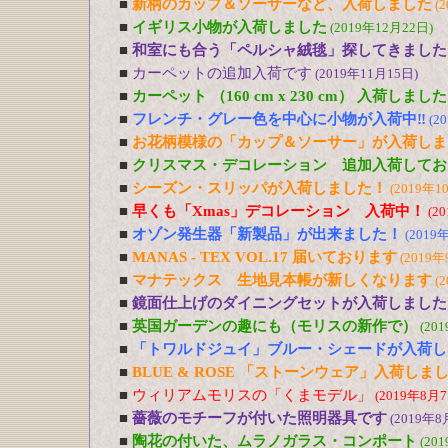
■
新柄のカップ＆ソーサーなど、入荷しました
(
■
イギリス小物が入荷しました
(2019年12月22日)
■
和室にも合う「ペルシャ絨毯」探してきました
■
カーペットの追加入荷です
(2019年11月15日)
■
カーペット （160 cm x 230 cm） 入荷しました
■
フレンチ・グレー色を中心に小物が入荷中‼
(2
■
お花柄模様の「カップ＆ソーサー」が入荷しま
■
クリスマス・デコレーション 追加入荷してお
■
シーズン・スリッパが入荷しました！
(2019年1
■
早くも「Xmas」デコレーション 入荷中！
(2
■
オゾン発生器「新製品」が出来ました！
(2019
■
MANAS - TEX VOL.17 届いております
(2019年
■
マナテックス 生地見本帳が新しくなります
(
■
鏡面仕上げのダイニングセットが入荷しました
■
英国ガーデンの趣にも（モリスの新作で）
(20
■
「トワルドジュイ」ブルー・シェードが入荷し
■
BLUE & ROSE 「ストーンウェア」入荷しま
■
ウィリアムモリスの「くまモデル」
(2019年8月7
■
薔薇のモチーフが付いた照明器具です
(2019年8
■
陶花の付いた、ムラノガラス・コンポート
(20