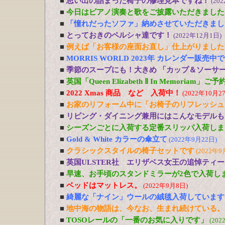
■
思い出の詰まった椅子の修理見本ですね！
(20
■
今日はピアノ演奏と歌をご披露いただきました
■
「憧れだったソファ」納めさせていただきまし
■
とっておきのペルシャ達です！
(2022年12月1日)
■
例えば「お客様の座面お直し」仕上がりました
■
MORRIS WORLD 2023年 カレンダー販売中
■
季節のスープにも！大きめ 「カップ＆ソーサ
■
英国「Queen Elizabeth Ⅱ In Memoriam」
■
2022 Xmas 商品 など 入荷中！
(2022年10月2
■
お家のリフォーム中に「お椅子のリフレッシュ
■
リビング・ダイニング兼用にはこんなモデルも
■
シーズンごとに入荷する定番スリッパ入荷しま
■
Gold & White カラーの傘立て
(2022年9月22日)
■
クラシックスタイルの椅子セットです
(2022年9
■
英国ULSTER社 エリザベス女王の追悼ティ
■
早速、お手頃のスタンドミラーが2色で入荷し
■
ベッドはマットレス。
(2022年9月8日)
■
綺麗な「ナイン」ウールの絨毯入荷しています
■
地中海の物語は、今なお、生まれ続けている。
■
TOSOレールの「一番のお気に入りです」
(202