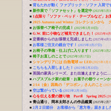
■
背もたれが動く ファブリック・ソファ 入荷で
■
新作展で「ソファセット」を選定中
(2025年5月3
■
1点限り「ソファ・ベッド・テーブルなど」お
■
2025 Autumn and Winter コレクションか
■
お張替ペア椅子の完成！
(2025年5月10日)
■
G.W. 前に小物など補充できました！
(2025年4月
■
定番柄からのお張替え完成しました
(2025年4月3
■
お客様ご注文の鏡台です！
(2025年3月27日)
■
お椅子の準備・仕上げに入ります！
(2025年3月2
■
椅子お直しのことで
(2025年3月17日)
■
シャンデリアには 白熱電球 or LED
(2025年3月1
■
こちらも入荷しました！
(2025年2月22日)
■
英国の家具シリーズ、また出逢えますように…
■
ハプスブルク家の紋章・お菓子の都ウィーンか
■
2/14（金）因島の「デコポン」さんのこと
(202
■
空は繋がっている
(2025年2月14日)
■
心を伝える愛の贈り物 PartⅡ Spring 2025
(2
■
青山通り、岡本太郎さんの作品鑑賞
(2025年2月7
■
2月２日節分 お客様から「恵方巻」届きまし